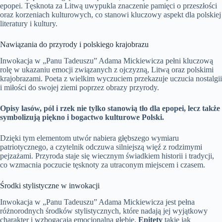
epopei. Tęsknota za Litwą uwypukla znaczenie pamięci o przeszłości
oraz korzeniach kulturowych, co stanowi kluczowy aspekt dla polskiej
literatury i kultury.
Nawiązania do przyrody i polskiego krajobrazu
Inwokacja w „Panu Tadeuszu” Adama Mickiewicza pełni kluczową
rolę w ukazaniu emocji związanych z ojczyzną, Litwą oraz polskimi
krajobrazami. Poeta z wielkim wyczuciem przekazuje uczucia nostalgii
i miłości do swojej ziemi poprzez obrazy przyrody.
Opisy lasów, pól i rzek nie tylko stanowią tło dla epopei, lecz także
symbolizują piękno i bogactwo kulturowe Polski.
Dzięki tym elementom utwór nabiera głębszego wymiaru
patriotycznego, a czytelnik odczuwa silniejszą więź z rodzimymi
pejzażami. Przyroda staje się wiecznym świadkiem historii i tradycji,
co wzmacnia poczucie tęsknoty za utraconym miejscem i czasem.
Środki stylistyczne w inwokacji
Inwokacja w „Panu Tadeuszu” Adama Mickiewicza jest pełna
różnorodnych środków stylistycznych, które nadają jej wyjątkowy
charakter i wzbogacają emocjonalną głębię.
Epitety
takie jak