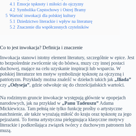
4.1
Emocje tęsknoty i miłości do ojczyzny
4.2
Symbolika Częstochowy i Ostrej Bramy
5
Wartość inwokacji dla polskiej kultury
5.1
Dziedzictwo literackie i wpływ na literaturę
5.2
Znaczenie dla współczesnych czytelników
Co to jest inwokacja? Definicja i znaczenie
Inwokacja stanowi istotny element literatury, szczególnie w epice. Jest
to bezpośrednie zwrócenie się do bóstwa, muzy czy innej postaci
duchowej, mające na celu uzyskanie inspiracji lub wsparcia. W
polskiej literaturze ten motyw symbolizuje tęsknotę za ojczyzną i
patriotyzm. Przykłady można znaleźć w dziełach takich jak
„Iliada”
czy
„Odyseja”
, gdzie odwołuje się do chrześcijańskich wartości.
Na rodzimym gruncie inwokacje występują głównie w epopejach
narodowych, jak na przykład w
„Panu Tadeuszu”
Adama
Mickiewicza. Tam pełnią nie tylko funkcję prośby o artystyczne
natchnienie, ale także wyrażają miłość do kraju oraz tęsknotę za jego
pejzażami. To forma artystyczna pielęgnująca klasyczne motywy
literackie i podkreślająca związek twórcy z duchowym patronem lub
muzą.