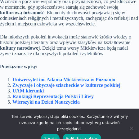
Wzmacnia poczucie wspólnoty oraz przynależności, co jest kluczowe
w momencie, gdy społeczeństwa starają się zachować swoją
kulturową tożsamość
. Elementy duchowości przejawiają się w
odniesieniach religijnych i metafizycznych, zachęcając do refleksji nad
życiem i miejscem człowieka we wszechświecie.
Dla młodszych pokoleń inwokacja może stanowić źródło wiedzy o
historii polskiej literatury oraz wpływie klasyków na kształtowanie
kultury narodowej
. Dzięki temu wersy Mickiewicza będą nadal
żywe i znaczące dla przyszłych pokoleń czytelników.
Powiązane wpisy:
Uniwersytet im. Adama Mickiewicza w Poznaniu
Zwyczaje i obyczaje szlacheckie w kulturze polskiej
UAM kierunki
Rankingi Reprezentacja Polski i Litwy
Wierszyki na Dzień Nauczyciela
Ten serwis wykorzystuje pliki cookies. Korzystanie z witryny
oznacza zgodę na ich zapis lub odczyt wg ustawień
Dom i Ogród
Doradztwo
Edukacja
przeglądarki.
Marketing
Podróże
Rozrywka
Technologie
Zgoda
Polityka cookies