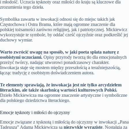
i młodość. Uczucia tęsknoty oraz miłości do kraju są kluczowe dla
zrozumienia tego dzieła.
Symbolika zawarta w inwokacji odnosi się do miejsc takich jak
Częstochowa i Ostra Brama, które mają ogromne znaczenie dla
polskiej tożsamości zarówno religijnej, jak i patriotycznej. Mickiewicz
wykorzystuje te symbole, by oddać cześć ojczyźnie oraz podkreślić jej
duchowy wymiar.
Warto zwrócić uwagę na sposób, w jaki poeta splata naturę z
osobistymi uczuciami.
Opisy przyrody tworzą tło dla emocjonalnych
przeżyć twórcy, nadając utworowi ponadczasowy charakter.
Inwokacja staje się mostem między przeszłością a teraźniejszością,
łącząc tradycję z osobistym doświadczeniem autora.
Te elementy sprawiają, że inwokacja jest nie tylko arcydziełem
literackim, ale także skarbnicą wartości kulturowych Polski.
Dzieło Mickiewicza ma ogromne znaczenie artystyczne i symboliczne
dla polskiego dziedzictwa literackiego.
Emocje tęsknoty i miłości do ojczyzny
Emocje związane z tęsknotą i miłością do ojczyzny w inwokacji „Pana
Tadeusza” Adama Mickiewicza są
niezwykle wyraziste
. Nostalgia za