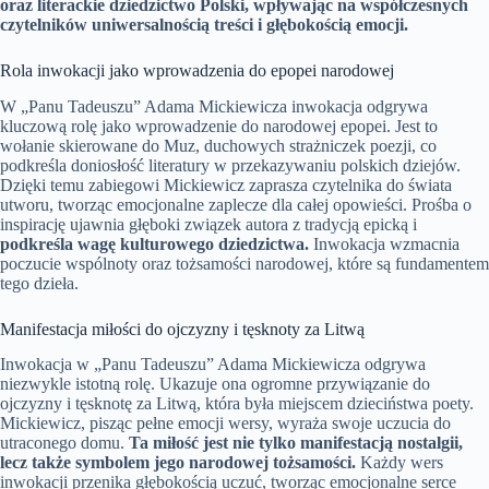
oraz literackie dziedzictwo Polski, wpływając na współczesnych
czytelników uniwersalnością treści i głębokością emocji.
Rola inwokacji jako wprowadzenia do epopei narodowej
W „Panu Tadeuszu” Adama Mickiewicza inwokacja odgrywa
kluczową rolę jako wprowadzenie do narodowej epopei. Jest to
wołanie skierowane do Muz, duchowych strażniczek poezji, co
podkreśla doniosłość literatury w przekazywaniu polskich dziejów.
Dzięki temu zabiegowi Mickiewicz zaprasza czytelnika do świata
utworu, tworząc emocjonalne zaplecze dla całej opowieści. Prośba o
inspirację ujawnia głęboki związek autora z tradycją epicką i
podkreśla wagę kulturowego dziedzictwa.
Inwokacja wzmacnia
poczucie wspólnoty oraz tożsamości narodowej, które są fundamentem
tego dzieła.
Manifestacja miłości do ojczyzny i tęsknoty za Litwą
Inwokacja w „Panu Tadeuszu” Adama Mickiewicza odgrywa
niezwykle istotną rolę. Ukazuje ona ogromne przywiązanie do
ojczyzny i tęsknotę za Litwą, która była miejscem dzieciństwa poety.
Mickiewicz, pisząc pełne emocji wersy, wyraża swoje uczucia do
utraconego domu.
Ta miłość jest nie tylko manifestacją nostalgii,
lecz także symbolem jego narodowej tożsamości.
Każdy wers
inwokacji przenika głębokością uczuć, tworząc emocjonalne serce