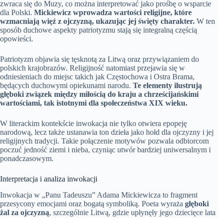
zwraca się do Muzy, co można interpretować jako prośbę o wsparcie
dla Polski.
Mickiewicz wprowadza wartości religijne, które
wzmacniają więź z ojczyzną, ukazując jej święty charakter.
W ten
sposób duchowe aspekty patriotyzmu stają się integralną częścią
opowieści.
Patriotyzm objawia się tęsknotą za Litwą oraz przywiązaniem do
polskich krajobrazów. Religijność natomiast przejawia się w
odniesieniach do miejsc takich jak Częstochowa i Ostra Brama,
będących duchowymi opiekunami narodu.
Te elementy ilustrują
głęboki związek między miłością do kraju a chrześcijańskimi
wartościami, tak istotnymi dla społeczeństwa XIX wieku.
W literackim kontekście inwokacja nie tylko otwiera epopeję
narodową, lecz także ustanawia ton dzieła jako hołd dla ojczyzny i jej
religijnych tradycji. Takie połączenie motywów pozwala odbiorcom
poczuć jedność ziemi i nieba, czyniąc utwór bardziej uniwersalnym i
ponadczasowym.
Interpretacja i analiza inwokacji
Inwokacja w „Panu Tadeuszu” Adama Mickiewicza to fragment
przesycony emocjami oraz bogatą symboliką. Poeta wyraża
głęboki
żal za ojczyzną
, szczególnie Litwą, gdzie upłynęły jego dziecięce lata