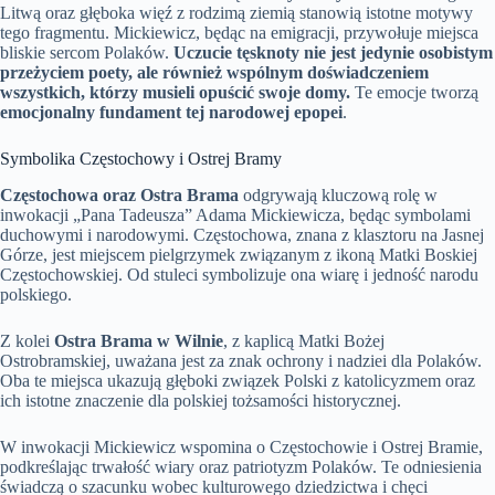
Litwą oraz głęboka więź z rodzimą ziemią stanowią istotne motywy
tego fragmentu. Mickiewicz, będąc na emigracji, przywołuje miejsca
bliskie sercom Polaków.
Uczucie tęsknoty nie jest jedynie osobistym
przeżyciem poety, ale również wspólnym doświadczeniem
wszystkich, którzy musieli opuścić swoje domy.
Te emocje tworzą
emocjonalny fundament tej narodowej epopei
.
Symbolika Częstochowy i Ostrej Bramy
Częstochowa oraz Ostra Brama
odgrywają kluczową rolę w
inwokacji „Pana Tadeusza” Adama Mickiewicza, będąc symbolami
duchowymi i narodowymi. Częstochowa, znana z klasztoru na Jasnej
Górze, jest miejscem pielgrzymek związanym z ikoną Matki Boskiej
Częstochowskiej. Od stuleci symbolizuje ona wiarę i jedność narodu
polskiego.
Z kolei
Ostra Brama w Wilnie
, z kaplicą Matki Bożej
Ostrobramskiej, uważana jest za znak ochrony i nadziei dla Polaków.
Oba te miejsca ukazują głęboki związek Polski z katolicyzmem oraz
ich istotne znaczenie dla polskiej tożsamości historycznej.
W inwokacji Mickiewicz wspomina o Częstochowie i Ostrej Bramie,
podkreślając trwałość wiary oraz patriotyzm Polaków. Te odniesienia
świadczą o szacunku wobec kulturowego dziedzictwa i chęci