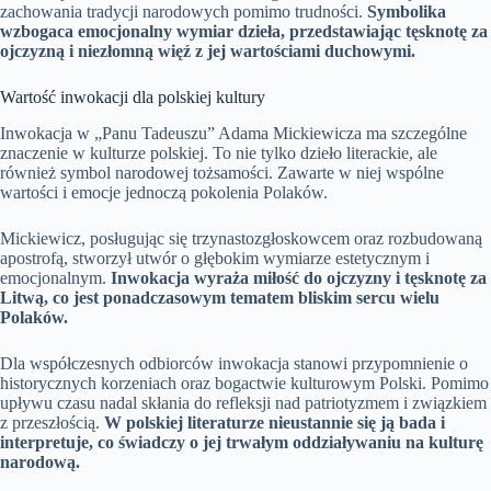
zachowania tradycji narodowych pomimo trudności.
Symbolika
wzbogaca emocjonalny wymiar dzieła, przedstawiając tęsknotę za
ojczyzną i niezłomną więź z jej wartościami duchowymi.
Wartość inwokacji dla polskiej kultury
Inwokacja w „Panu Tadeuszu” Adama Mickiewicza ma szczególne
znaczenie w kulturze polskiej. To nie tylko dzieło literackie, ale
również symbol narodowej tożsamości. Zawarte w niej wspólne
wartości i emocje jednoczą pokolenia Polaków.
Mickiewicz, posługując się trzynastozgłoskowcem oraz rozbudowaną
apostrofą, stworzył utwór o głębokim wymiarze estetycznym i
emocjonalnym.
Inwokacja wyraża miłość do ojczyzny i tęsknotę za
Litwą, co jest ponadczasowym tematem bliskim sercu wielu
Polaków.
Dla współczesnych odbiorców inwokacja stanowi przypomnienie o
historycznych korzeniach oraz bogactwie kulturowym Polski. Pomimo
upływu czasu nadal skłania do refleksji nad patriotyzmem i związkiem
z przeszłością.
W polskiej literaturze nieustannie się ją bada i
interpretuje, co świadczy o jej trwałym oddziaływaniu na kulturę
narodową.