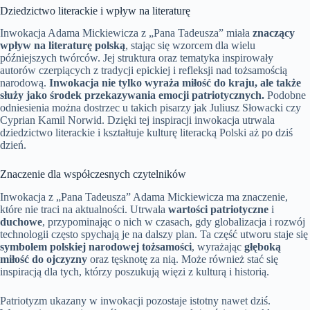
Dziedzictwo literackie i wpływ na literaturę
Inwokacja Adama Mickiewicza z „Pana Tadeusza” miała
znaczący
wpływ na literaturę polską
, stając się wzorcem dla wielu
późniejszych twórców. Jej struktura oraz tematyka inspirowały
autorów czerpiących z tradycji epickiej i refleksji nad tożsamością
narodową.
Inwokacja nie tylko wyraża miłość do kraju, ale także
służy jako środek przekazywania emocji patriotycznych.
Podobne
odniesienia można dostrzec u takich pisarzy jak Juliusz Słowacki czy
Cyprian Kamil Norwid. Dzięki tej inspiracji inwokacja utrwala
dziedzictwo literackie i kształtuje kulturę literacką Polski aż po dziś
dzień.
Znaczenie dla współczesnych czytelników
Inwokacja z „Pana Tadeusza” Adama Mickiewicza ma znaczenie,
które nie traci na aktualności. Utrwala
wartości patriotyczne
i
duchowe
, przypominając o nich w czasach, gdy globalizacja i rozwój
technologii często spychają je na dalszy plan. Ta część utworu staje się
symbolem polskiej narodowej tożsamości
, wyrażając
głęboką
miłość do ojczyzny
oraz tęsknotę za nią. Może również stać się
inspiracją dla tych, którzy poszukują więzi z kulturą i historią.
Patriotyzm ukazany w inwokacji pozostaje istotny nawet dziś.