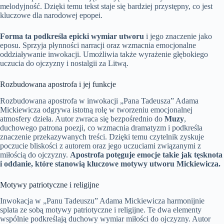
melodyjność. Dzięki temu tekst staje się bardziej przystępny, co jest
kluczowe dla narodowej epopei.
Forma ta podkreśla epicki wymiar utworu
i jego znaczenie jako
eposu. Sprzyja płynności narracji oraz wzmacnia emocjonalne
oddziaływanie inwokacji. Umożliwia także wyrażenie głębokiego
uczucia do ojczyzny i nostalgii za Litwą.
Rozbudowana apostrofa i jej funkcje
Rozbudowana apostrofa w inwokacji „Pana Tadeusza” Adama
Mickiewicza odgrywa istotną rolę w tworzeniu emocjonalnej
atmosfery dzieła. Autor zwraca się bezpośrednio do
Muzy
,
duchowego patrona poezji, co wzmacnia dramatyzm i podkreśla
znaczenie przekazywanych treści. Dzięki temu czytelnik zyskuje
poczucie bliskości z autorem oraz jego uczuciami związanymi z
miłością do ojczyzny.
Apostrofa potęguje emocje takie jak tęsknota
i oddanie, które stanowią kluczowe motywy utworu Mickiewicza.
Motywy patriotyczne i religijne
Inwokacja w „Panu Tadeuszu” Adama Mickiewicza harmonijnie
splata ze sobą motywy patriotyczne i religijne. Te dwa elementy
wspólnie podkreślają duchowy wymiar miłości do ojczyzny. Autor