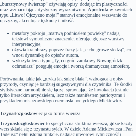
„bursztynowy świerzop” ożywiają opisy, dodając im plastyczności
oraz wzmacniając artystyczny wyraz utworu.
Apostrofa
w zwrotach
typu „Litwo! Ojczyzno moja!” stanowi emocjonalne wezwanie do
ojczyzny, akcentując tęsknotę i miłość.
metafory pokroju „martwą podniosłem powiekę” nadają
tekstowi symboliczne znaczenie, oferując głębsze warstwy
interpretacyjne,
ożywia krajobrazy poprzez frazy jak „ciche grusze siedzą”, co
wnosi dynamikę do opisów autora,
wykrzyknienia typu „Ty, co gród zamkowy Nowogródzki
ochraniasz” potęgują emocje i tworzą dramatyczną atmosferę.
Porównania, takie jak „gryka jak śnieg biała”, wzbogacają opisy
przyrody, czyniąc je bardziej sugestywnymi dla czytelnika. Te środki
stylistyczne harmonijnie się łączą, sprawiając, że inwokacja jest nie
tylko literackim arcydziełem, lecz także manifestem patriotyzmu i
przykładem mistrzowskiego rzemiosła poetyckiego Mickiewicza.
Trzynastozgłoskowiec jako forma wiersza
Trzynastozgłoskowiec
to specyficzna struktura wiersza, gdzie każdy
wers składa się z trzynastu sylab. W dziele Adama Mickiewicza „Pan
Tadeusz” pełni istotną funkcję, nadając utworowi rytmiczność i