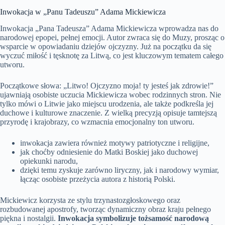
Inwokacja w „Panu Tadeuszu” Adama Mickiewicza
Inwokacja „Pana Tadeusza” Adama Mickiewicza wprowadza nas do
narodowej epopei, pełnej emocji. Autor zwraca się do Muzy, prosząc o
wsparcie w opowiadaniu dziejów ojczyzny. Już na początku da się
wyczuć miłość i tęsknotę za Litwą, co jest kluczowym tematem całego
utworu.
Początkowe słowa: „Litwo! Ojczyzno moja! ty jesteś jak zdrowie!”
ujawniają osobiste uczucia Mickiewicza wobec rodzinnych stron. Nie
tylko mówi o Litwie jako miejscu urodzenia, ale także podkreśla jej
duchowe i kulturowe znaczenie. Z wielką precyzją opisuje tamtejszą
przyrodę i krajobrazy, co wzmacnia emocjonalny ton utworu.
inwokacja zawiera również motywy patriotyczne i religijne,
jak choćby odniesienie do Matki Boskiej jako duchowej
opiekunki narodu,
dzięki temu zyskuje zarówno liryczny, jak i narodowy wymiar,
łącząc osobiste przeżycia autora z historią Polski.
Mickiewicz korzysta ze stylu trzynastozgłoskowego oraz
rozbudowanej apostrofy, tworząc dynamiczny obraz kraju pełnego
piękna i nostalgii.
Inwokacja symbolizuje tożsamość narodową