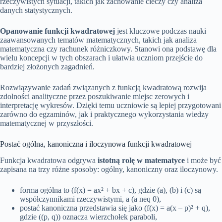
rzeczywistych sytuacji, takich jak zachowanie cieczy czy analiza
danych statystycznych.
Opanowanie funkcji kwadratowej
jest kluczowe podczas nauki
zaawansowanych tematów matematycznych, takich jak analiza
matematyczna czy rachunek różniczkowy. Stanowi ona podstawę dla
wielu koncepcji w tych obszarach i ułatwia uczniom przejście do
bardziej złożonych zagadnień.
Rozwiązywanie zadań związanych z funkcją kwadratową rozwija
zdolności analityczne przez poszukiwanie miejsc zerowych i
interpretację wykresów. Dzięki temu uczniowie są lepiej przygotowani
zarówno do egzaminów, jak i praktycznego wykorzystania wiedzy
matematycznej w przyszłości.
Postać ogólna, kanoniczna i iloczynowa funkcji kwadratowej
Funkcja kwadratowa odgrywa
istotną rolę w matematyce
i może być
zapisana na trzy różne sposoby: ogólny, kanoniczny oraz iloczynowy.
forma ogólna to (f(x) = ax² + bx + c), gdzie (a), (b) i (c) są
współczynnikami rzeczywistymi, a (a neq 0),
postać kanoniczna przedstawia się jako (f(x) = a(x – p)² + q),
gdzie ((p, q)) oznacza wierzchołek paraboli,