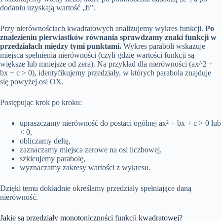
dodaniu uzyskają wartość „b”.
Przy nierównościach kwadratowych analizujemy wykres funkcji.
Po
znalezieniu pierwiastków równania sprawdzamy znaki funkcji w
przedziałach między tymi punktami.
Wykres paraboli wskazuje
miejsca spełnienia nierówności (czyli gdzie wartości funkcji są
większe lub mniejsze od zera). Na przykład dla nierówności (ax^2 +
bx + c > 0), identyfikujemy przedziały, w których parabola znajduje
się powyżej osi OX.
Postępując krok po kroku:
upraszczamy nierówność do postaci ogólnej ax² + bx + c > 0 lub
< 0,
obliczamy deltę,
zaznaczamy miejsca zerowe na osi liczbowej,
szkicujemy parabolę,
wyznaczamy zakresy wartości z wykresu.
Dzięki temu dokładnie określamy przedziały spełniające daną
nierówność.
Jakie są przedziały monotoniczności funkcji kwadratowej?