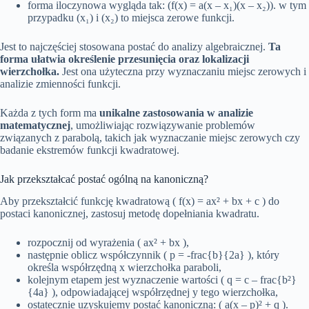
forma iloczynowa wygląda tak: (f(x) = a(x – x₁)(x – x₂)). w tym
przypadku (x₁) i (x₂) to miejsca zerowe funkcji.
Jest to najczęściej stosowana postać do analizy algebraicznej.
Ta
forma ułatwia określenie przesunięcia oraz lokalizacji
wierzchołka.
Jest ona użyteczna przy wyznaczaniu miejsc zerowych i
analizie zmienności funkcji.
Każda z tych form ma
unikalne zastosowania w analizie
matematycznej
, umożliwiając rozwiązywanie problemów
związanych z parabolą, takich jak wyznaczanie miejsc zerowych czy
badanie ekstremów funkcji kwadratowej.
Jak przekształcać postać ogólną na kanoniczną?
Aby przekształcić funkcję kwadratową ( f(x) = ax² + bx + c ) do
postaci kanonicznej, zastosuj metodę dopełniania kwadratu.
rozpocznij od wyrażenia ( ax² + bx ),
następnie oblicz współczynnik ( p = -frac{b}{2a} ), który
określa współrzędną x wierzchołka paraboli,
kolejnym etapem jest wyznaczenie wartości ( q = c – frac{b²}
{4a} ), odpowiadającej współrzędnej y tego wierzchołka,
ostatecznie uzyskujemy postać kanoniczną: ( a(x – p)² + q ).