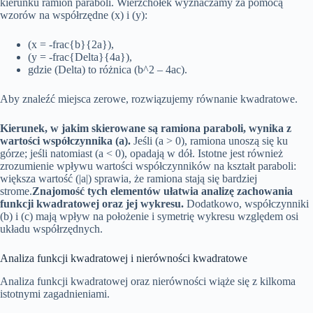
kierunku ramion paraboli. Wierzchołek wyznaczamy za pomocą
wzorów na współrzędne (x) i (y):
(x = -frac{b}{2a}),
(y = -frac{Delta}{4a}),
gdzie (Delta) to różnica (b^2 – 4ac).
Aby znaleźć miejsca zerowe, rozwiązujemy równanie kwadratowe.
Kierunek, w jakim skierowane są ramiona paraboli, wynika z
wartości współczynnika (a).
Jeśli (a > 0), ramiona unoszą się ku
górze; jeśli natomiast (a < 0), opadają w dół. Istotne jest również
zrozumienie wpływu wartości współczynników na kształt paraboli:
większa wartość (|a|) sprawia, że ramiona stają się bardziej
strome.
Znajomość tych elementów ułatwia analizę zachowania
funkcji kwadratowej oraz jej wykresu.
Dodatkowo, współczynniki
(b) i (c) mają wpływ na położenie i symetrię wykresu względem osi
układu współrzędnych.
Analiza funkcji kwadratowej i nierówności kwadratowe
Analiza funkcji kwadratowej oraz nierówności wiąże się z kilkoma
istotnymi zagadnieniami.