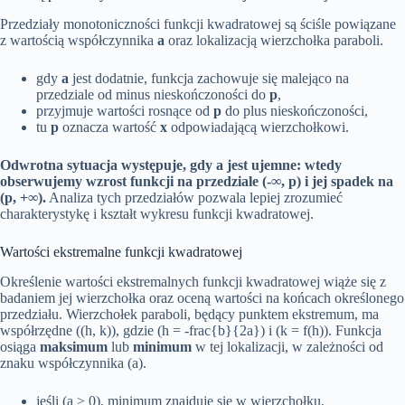
Przedziały monotoniczności funkcji kwadratowej są ściśle powiązane
z wartością współczynnika
a
oraz lokalizacją wierzchołka paraboli.
gdy
a
jest dodatnie, funkcja zachowuje się malejąco na
przedziale od minus nieskończoności do
p
,
przyjmuje wartości rosnące od
p
do plus nieskończoności,
tu
p
oznacza wartość
x
odpowiadającą wierzchołkowi.
Odwrotna sytuacja występuje, gdy a jest ujemne: wtedy
obserwujemy wzrost funkcji na przedziale (-∞, p) i jej spadek na
(p, +∞).
Analiza tych przedziałów pozwala lepiej zrozumieć
charakterystykę i kształt wykresu funkcji kwadratowej.
Wartości ekstremalne funkcji kwadratowej
Określenie wartości ekstremalnych funkcji kwadratowej wiąże się z
badaniem jej wierzchołka oraz oceną wartości na końcach określonego
przedziału. Wierzchołek paraboli, będący punktem ekstremum, ma
współrzędne ((h, k)), gdzie (h = -frac{b}{2a}) i (k = f(h)). Funkcja
osiąga
maksimum
lub
minimum
w tej lokalizacji, w zależności od
znaku współczynnika (a).
jeśli (a > 0), minimum znajduje się w wierzchołku,