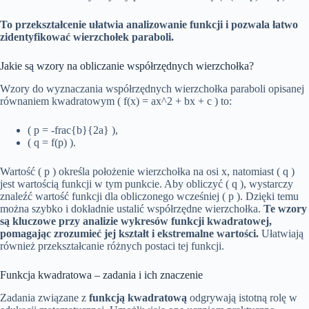
To przekształcenie ułatwia analizowanie funkcji i pozwala łatwo
zidentyfikować wierzchołek paraboli.
Jakie są wzory na obliczanie współrzędnych wierzchołka?
Wzory do wyznaczania współrzędnych wierzchołka paraboli opisanej
równaniem kwadratowym ( f(x) = ax^2 + bx + c ) to:
( p = -frac{b}{2a} ),
( q = f(p) ).
Wartość ( p ) określa położenie wierzchołka na osi x, natomiast ( q )
jest wartością funkcji w tym punkcie. Aby obliczyć ( q ), wystarczy
znaleźć wartość funkcji dla obliczonego wcześniej ( p ). Dzięki temu
można szybko i dokładnie ustalić współrzędne wierzchołka.
Te wzory
są kluczowe przy analizie wykresów funkcji kwadratowej,
pomagając zrozumieć jej kształt i ekstremalne wartości.
Ułatwiają
również przekształcanie różnych postaci tej funkcji.
Funkcja kwadratowa – zadania i ich znaczenie
Zadania związane z
funkcją kwadratową
odgrywają istotną rolę w