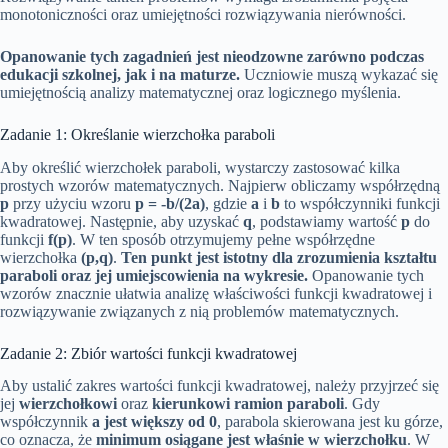
monotoniczności oraz umiejętności rozwiązywania nierówności.
Opanowanie tych zagadnień jest nieodzowne zarówno podczas
edukacji szkolnej, jak i na maturze.
Uczniowie muszą wykazać się
umiejętnością analizy matematycznej oraz logicznego myślenia.
Zadanie 1: Określanie wierzchołka paraboli
Aby określić wierzchołek paraboli, wystarczy zastosować kilka
prostych wzorów matematycznych. Najpierw obliczamy współrzędną
p
przy użyciu wzoru
p = -b/(2a)
, gdzie
a
i
b
to współczynniki funkcji
kwadratowej. Następnie, aby uzyskać
q
, podstawiamy wartość
p
do
funkcji
f(p)
. W ten sposób otrzymujemy pełne współrzędne
wierzchołka
(p,q)
.
Ten punkt jest istotny dla zrozumienia kształtu
paraboli oraz jej umiejscowienia na wykresie.
Opanowanie tych
wzorów znacznie ułatwia analizę właściwości funkcji kwadratowej i
rozwiązywanie związanych z nią problemów matematycznych.
Zadanie 2: Zbiór wartości funkcji kwadratowej
Aby ustalić zakres wartości funkcji kwadratowej, należy przyjrzeć się
jej
wierzchołkowi
oraz
kierunkowi ramion paraboli
. Gdy
współczynnik
a jest większy od 0
, parabola skierowana jest ku górze,
co oznacza, że
minimum osiągane jest właśnie w wierzchołku
. W