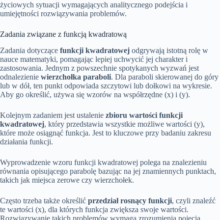
życiowych sytuacji wymagających analitycznego podejścia i
umiejętności rozwiązywania problemów.
Zadania związane z funkcją kwadratową
Zadania dotyczące
funkcji kwadratowej
odgrywają istotną rolę w
nauce matematyki, pomagając lepiej uchwycić jej charakter i
zastosowania. Jednym z powszechnie spotykanych wyzwań jest
odnalezienie
wierzchołka paraboli
. Dla paraboli skierowanej do góry
lub w dół, ten punkt odpowiada szczytowi lub dołkowi na wykresie.
Aby go określić, używa się wzorów na współrzędne (x) i (y).
Kolejnym zadaniem jest ustalenie
zbioru wartości funkcji
kwadratowej
, który przedstawia wszystkie możliwe wartości (y),
które może osiągnąć funkcja. Jest to kluczowe przy badaniu zakresu
działania funkcji.
Wyprowadzenie wzoru funkcji kwadratowej polega na znalezieniu
równania opisującego parabolę bazując na jej znamiennych punktach,
takich jak miejsca zerowe czy wierzchołek.
Często trzeba także określić
przedział rosnący funkcji
, czyli znaleźć
te wartości (x), dla których funkcja zwiększa swoje wartości.
Rozwiązywanie takich problemów wymaga zrozumienia pojęcia