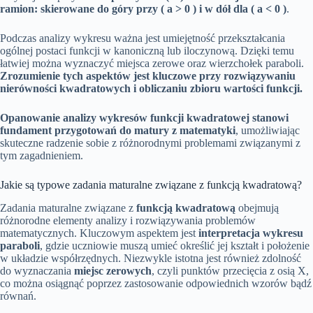
ramion: skierowane do góry przy ( a > 0 ) i w dół dla ( a < 0 )
.
Podczas analizy wykresu ważna jest umiejętność przekształcania
ogólnej postaci funkcji w kanoniczną lub iloczynową. Dzięki temu
łatwiej można wyznaczyć miejsca zerowe oraz wierzchołek paraboli.
Zrozumienie tych aspektów jest kluczowe przy rozwiązywaniu
nierówności kwadratowych i obliczaniu zbioru wartości funkcji.
Opanowanie analizy wykresów funkcji kwadratowej stanowi
fundament przygotowań do matury z matematyki
, umożliwiając
skuteczne radzenie sobie z różnorodnymi problemami związanymi z
tym zagadnieniem.
Jakie są typowe zadania maturalne związane z funkcją kwadratową?
Zadania maturalne związane z
funkcją kwadratową
obejmują
różnorodne elementy analizy i rozwiązywania problemów
matematycznych. Kluczowym aspektem jest
interpretacja wykresu
paraboli
, gdzie uczniowie muszą umieć określić jej kształt i położenie
w układzie współrzędnych. Niezwykle istotna jest również zdolność
do wyznaczania
miejsc zerowych
, czyli punktów przecięcia z osią X,
co można osiągnąć poprzez zastosowanie odpowiednich wzorów bądź
równań.