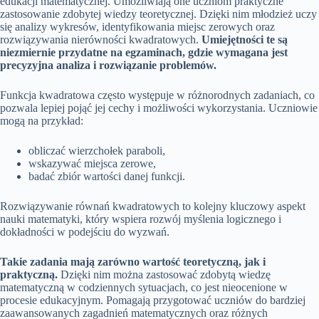
edukacji matematycznej. Umożliwiają one uczniom praktyczne
zastosowanie zdobytej wiedzy teoretycznej. Dzięki nim młodzież uczy
się analizy wykresów, identyfikowania miejsc zerowych oraz
rozwiązywania nierówności kwadratowych.
Umiejętności te są
niezmiernie przydatne na egzaminach, gdzie wymagana jest
precyzyjna analiza i rozwiązanie problemów.
Funkcja kwadratowa często występuje w różnorodnych zadaniach, co
pozwala lepiej pojąć jej cechy i możliwości wykorzystania. Uczniowie
mogą na przykład:
obliczać wierzchołek paraboli,
wskazywać miejsca zerowe,
badać zbiór wartości danej funkcji.
Rozwiązywanie równań kwadratowych to kolejny kluczowy aspekt
nauki matematyki, który wspiera rozwój myślenia logicznego i
dokładności w podejściu do wyzwań.
Takie zadania mają zarówno wartość teoretyczną, jak i
praktyczną.
Dzięki nim można zastosować zdobytą wiedzę
matematyczną w codziennych sytuacjach, co jest nieocenione w
procesie edukacyjnym. Pomagają przygotować uczniów do bardziej
zaawansowanych zagadnień matematycznych oraz różnych