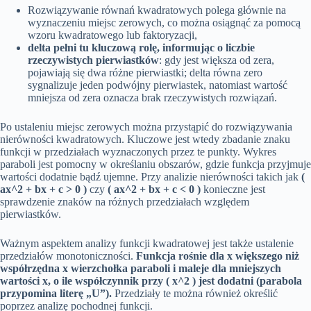
Rozwiązywanie równań kwadratowych polega głównie na
wyznaczeniu miejsc zerowych, co można osiągnąć za pomocą
wzoru kwadratowego lub faktoryzacji,
delta pełni tu kluczową rolę, informując o liczbie
rzeczywistych pierwiastków
: gdy jest większa od zera,
pojawiają się dwa różne pierwiastki; delta równa zero
sygnalizuje jeden podwójny pierwiastek, natomiast wartość
mniejsza od zera oznacza brak rzeczywistych rozwiązań.
Po ustaleniu miejsc zerowych można przystąpić do rozwiązywania
nierówności kwadratowych. Kluczowe jest wtedy zbadanie znaku
funkcji w przedziałach wyznaczonych przez te punkty. Wykres
paraboli jest pomocny w określaniu obszarów, gdzie funkcja przyjmuje
wartości dodatnie bądź ujemne. Przy analizie nierówności takich jak
(
ax^2 + bx + c > 0 )
czy
( ax^2 + bx + c < 0 )
konieczne jest
sprawdzenie znaków na różnych przedziałach względem
pierwiastków.
Ważnym aspektem analizy funkcji kwadratowej jest także ustalenie
przedziałów monotoniczności.
Funkcja rośnie dla x większego niż
współrzędna x wierzchołka paraboli i maleje dla mniejszych
wartości x, o ile współczynnik przy ( x^2 ) jest dodatni (parabola
przypomina literę „U”).
Przedziały te można również określić
poprzez analizę pochodnej funkcji.