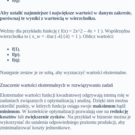
f(q)
.
Aby ustalić najmniejsze i największe wartości w danym zakresie,
porównaj te wyniki z wartością w wierzchołku.
Weźmy dla przykładu funkcję ( f(x) = 2x^2 – 4x + 1 ). Współrzędna
wierzchołka to ( x_w = -frac{-4}{4} = 1 ). Oblicz wartości:
f(1)
,
f(p)
,
f(q)
.
Następnie zestaw je ze sobą, aby wyznaczyć wartości ekstremalne.
Znaczenie wartości ekstremalnych w rozwiązywaniu zadań
Ekstremalne wartości funkcji kwadratowej odgrywają istotną rolę w
zadaniach związanych z optymalizacją i analizą. Dzięki nim można
określić punkty, w których funkcja osiąga swoje
maksimum
bądź
minimum
. W kontekście optymalizacji pozwalają one na
redukcję
kosztów
lub
zwiększenie zysków
. Na przykład w biznesie można je
wykorzystać do ustalenia odpowiedniego poziomu produkcji, aby
zminimalizować koszty jednostkowe.