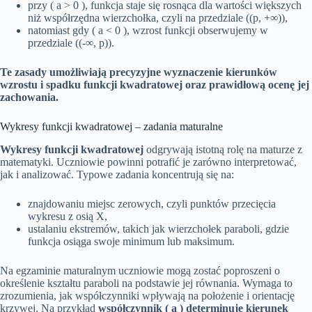
przy ( a > 0 ), funkcja staje się rosnąca dla wartości większych
niż współrzędna wierzchołka, czyli na przedziale ((p, +∞)),
natomiast gdy ( a < 0 ), wzrost funkcji obserwujemy w
przedziale ((-∞, p)).
Te zasady umożliwiają precyzyjne wyznaczenie kierunków
wzrostu i spadku funkcji kwadratowej oraz prawidłową ocenę jej
zachowania.
Wykresy funkcji kwadratowej – zadania maturalne
Wykresy funkcji kwadratowej
odgrywają istotną rolę na maturze z
matematyki. Uczniowie powinni potrafić je zarówno interpretować,
jak i analizować. Typowe zadania koncentrują się na:
znajdowaniu miejsc zerowych, czyli punktów przecięcia
wykresu z osią X,
ustalaniu ekstremów, takich jak wierzchołek paraboli, gdzie
funkcja osiąga swoje minimum lub maksimum.
Na egzaminie maturalnym uczniowie mogą zostać poproszeni o
określenie kształtu paraboli na podstawie jej równania. Wymaga to
zrozumienia, jak współczynniki wpływają na położenie i orientację
krzywej. Na przykład
współczynnik ( a ) determinuje kierunek