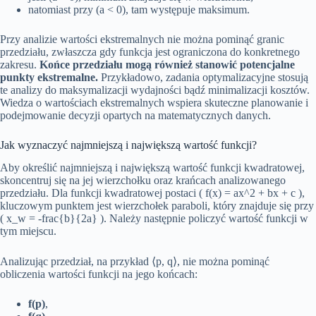
natomiast przy (a < 0), tam występuje maksimum.
Przy analizie wartości ekstremalnych nie można pominąć granic
przedziału, zwłaszcza gdy funkcja jest ograniczona do konkretnego
zakresu.
Końce przedziału mogą również stanowić potencjalne
punkty ekstremalne.
Przykładowo, zadania optymalizacyjne stosują
te analizy do maksymalizacji wydajności bądź minimalizacji kosztów.
Wiedza o wartościach ekstremalnych wspiera skuteczne planowanie i
podejmowanie decyzji opartych na matematycznych danych.
Jak wyznaczyć najmniejszą i największą wartość funkcji?
Aby określić najmniejszą i największą wartość funkcji kwadratowej,
skoncentruj się na jej wierzchołku oraz krańcach analizowanego
przedziału. Dla funkcji kwadratowej postaci ( f(x) = ax^2 + bx + c ),
kluczowym punktem jest wierzchołek paraboli, który znajduje się przy
( x_w = -frac{b}{2a} ). Należy następnie policzyć wartość funkcji w
tym miejscu.
Analizując przedział, na przykład ⟨p, q⟩, nie można pominąć
obliczenia wartości funkcji na jego końcach:
f(p)
,