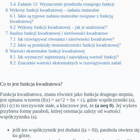
5.4
Zadanie 13: Wyznaczenie przedziału rosnącego funkcji
6
Wykresy funkcji kwadratowej – zadania maturalne
6.1
Jakie są typowe zadania maturalne związane z funkcją
kwadratową?
6.2
Wykresy funkcji kwadratowej – jak je analizować?
7
Analiza funkcji kwadratowej i nierówności kwadratowe
7.1
Jak rozwiązywać równania i nierówności kwadratowe?
7.2
Jakie są przedziały monotoniczności funkcji kwadratowej?
8
Wartości ekstremalne funkcji kwadratowej
8.1
Jak wyznaczyć najmniejszą i największą wartość funkcji?
8.2
Znaczenie wartości ekstremalnych w rozwiązywaniu zadań
Co to jest funkcja kwadratowa?
Funkcja kwadratowa, znana również jako funkcja drugiego stopnia,
jest opisana wzorem (f(x) = ax^2 + bx + c), gdzie współczynniki (a),
(b) i (c) to rzeczywiste stałe, a kluczowe jest, że
(a neq 0)
. Jej wykres
przybiera formę paraboli, której orientacja zależy od wartości
współczynnika (a).
jeśli ten współczynnik jest dodatni ((a > 0)), parabola otwiera się
ku górze,