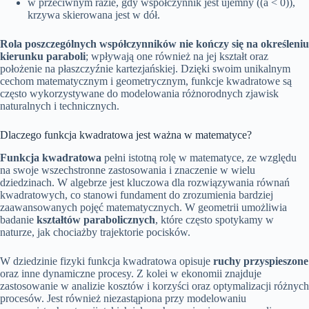
w przeciwnym razie, gdy współczynnik jest ujemny ((a < 0)),
krzywa skierowana jest w dół.
Rola poszczególnych współczynników nie kończy się na określeniu
kierunku paraboli
; wpływają one również na jej kształt oraz
położenie na płaszczyźnie kartezjańskiej. Dzięki swoim unikalnym
cechom matematycznym i geometrycznym, funkcje kwadratowe są
często wykorzystywane do modelowania różnorodnych zjawisk
naturalnych i technicznych.
Dlaczego funkcja kwadratowa jest ważna w matematyce?
Funkcja kwadratowa
pełni istotną rolę w matematyce, ze względu
na swoje wszechstronne zastosowania i znaczenie w wielu
dziedzinach. W algebrze jest kluczowa dla rozwiązywania równań
kwadratowych, co stanowi fundament do zrozumienia bardziej
zaawansowanych pojęć matematycznych. W geometrii umożliwia
badanie
kształtów parabolicznych
, które często spotykamy w
naturze, jak chociażby trajektorie pocisków.
W dziedzinie fizyki funkcja kwadratowa opisuje
ruchy przyspieszone
oraz inne dynamiczne procesy. Z kolei w ekonomii znajduje
zastosowanie w analizie kosztów i korzyści oraz optymalizacji różnych
procesów. Jest również niezastąpiona przy modelowaniu