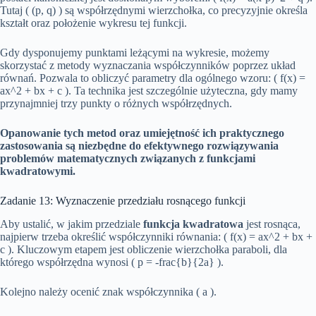
Tutaj ( (p, q) ) są współrzędnymi wierzchołka, co precyzyjnie określa
kształt oraz położenie wykresu tej funkcji.
Gdy dysponujemy punktami leżącymi na wykresie, możemy
skorzystać z metody wyznaczania współczynników poprzez układ
równań. Pozwala to obliczyć parametry dla ogólnego wzoru: ( f(x) =
ax^2 + bx + c ). Ta technika jest szczególnie użyteczna, gdy mamy
przynajmniej trzy punkty o różnych współrzędnych.
Opanowanie tych metod oraz umiejętność ich praktycznego
zastosowania są niezbędne do efektywnego rozwiązywania
problemów matematycznych związanych z funkcjami
kwadratowymi.
Zadanie 13: Wyznaczenie przedziału rosnącego funkcji
Aby ustalić, w jakim przedziale
funkcja kwadratowa
jest rosnąca,
najpierw trzeba określić współczynniki równania: ( f(x) = ax^2 + bx +
c ). Kluczowym etapem jest obliczenie wierzchołka paraboli, dla
którego współrzędna wynosi ( p = -frac{b}{2a} ).
Kolejno należy ocenić znak współczynnika ( a ).