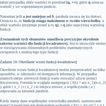
takim przypadku zbiór wartości to przedział
[q, +∞)
, gdzie
q
oznacza
wartość y we wspomnianym punkcie.
Natomiast jeśli
a jest mniejsze od 0
, parabola zwraca się ku dołowi.
Oznacza to, że
funkcja osiąga maksimum w swoim wierzchołku
, a
zbiór wartości przyjmuje postać
(-∞, q]
, z
q
jako najwyższą wartością
funkcji.
Zrozumienie tych elementów umożliwia precyzyjne określenie
zakresu wartości dla funkcji kwadratowej
. Jest to niezwykle istotne
w rozwiązywaniu różnorodnych problemów matematycznych
związanych z analizą tego typu funkcji.
Zadanie 10: Określanie wzoru funkcji kwadratowej
Określenie wzoru funkcji kwadratowej można przeprowadzić na kilka
sposobów, w zależności od dostępnych informacji. W przypadku
znanych miejsc zerowych funkcji warto rozważyć użycie postaci
iloczynowej. Formuła ta wygląda następująco: ( f(x) = a(x-x_1)(x-x_2)
), gdzie ( x_1 ) i ( x_2 ) to miejsca zerowe, a współczynnik ( a )
odpowiada za kierunek paraboli.
Kiedy mamy dane współrzędne wierzchołka paraboli, zastosowanie
postaci kanonicznej jest doskonałym wyborem: ( f(x) = a(x-p)^2 + q ).