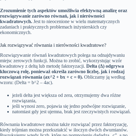
Zrozumienie tych aspektów umożliwia efektywną analizę oraz
rozwiązywanie zarówno równań, jak i nierówności
kwadratowych.
Jest to nieocenione w wielu matematycznych
zadaniach i praktycznych problemach inżynierskich czy
ekonomicznych.
Jak rozwiązywać równania i nierówności kwadratowe?
Rozwiązywanie równań kwadratowych polega na odnajdywaniu
miejsc zerowych funkcji. Można to zrobić, wykorzystując wzór
kwadratowy z deltą lub metodę faktoryzacji.
Delta (Δ) odgrywa
kluczową rolę, ponieważ określa zarówno liczbę, jak i rodzaj
rozwiązań równania (ax^2 + bx + c = 0).
Obliczamy ją według
wzoru: (Delta = b^2 – 4ac).
jeżeli delta jest większa od zera, otrzymujemy dwa różne
rozwiązania,
jeśli wynosi zero, pojawia się jedno podwójne rozwiązanie,
natomiast gdy jest ujemna, brak jest rzeczywistych rozwiązań.
Równania kwadratowe można także rozwiązać przez faktoryzację,
kiedy trójmian można przekształcić w iloczyn dwóch dwumianów.
Poszukujemy wtedy liczb, które po pomnożeniu dadadzą „c”, a po