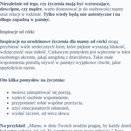
Niezależnie od tego, czy życzenia mają być wzruszające,
dowcipne, czy mądre
, warto dostosować je do osobowości mamy
oraz relacji w rodzinie.
Tylko wtedy będą one autentyczne i na
długo zapadną w pamięć.
Inspiracje od córki
Inspiracje na urodzinowe życzenia dla mamy od córki
mogą
przybierać wiele serdecznych form, które pięknie wyrażają bliskość,
wdzięczność oraz miłość. Ciekawym pomysłem jest wplecenie w tekst
osobistego akcentu, jakąś anegdotą z dzieciństwa. Takie małe
wspomnienia potrafią ożywić w pamięci wyjątkowe chwile, jakie
spędziłyście razem.
Oto kilka pomysłów na życzenia:
możesz zainspirować się poezją,
wplecić osobiste wspomnienie,
przypomnieć sobie wspólne przeżycia,
użyć emocjonalnych odniesień,
wysłać szczere, od serca słowa.
Na przykład
: „Mamo, w dniu Twoich urodzin pragnę, by każdy dzień
był pełen radości, tak jak Ty napełniasz moje życie miłością.” Tego