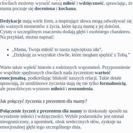
chwilach możemy wyrazić naszą
miłość
i
wdzięczność
, sprawiając, że
mama poczuje się
doceniona
i
kochana
.
Dedykacje
mają wiele form, a inspirujące słowa mogą odwoływać się
do ważnych momentów z życia, które łączą mamę z jej dziećmi.
Cytaty o szczególnym znaczeniu dodają głębi i osobistego charakteru.
Na przykład, można napisać:
„Mama, Twoja miłość to nasza największa siła”,
„Dziękuję za wszystkie chwile, które mogłam spędzić z Tobą.”
Warto także wpleść historie z rodzinnych wspomnień. Przypomnienie
o wspólnie spędzonych chwilach nada życzeniom
wartość
emocjonalną
, podkreślając bliskość naszych relacji. Takie detale
sprawiają, że urodzinowe życzenia stają się nie tylko
formalnością
,
ale prawdziwym wyrazem
miłości
i
zrozumienia
.
Jak połączyć życzenia z prezentem dla mamy?
Połączenie życzeń z prezentem dla mamy
to doskonały sposób na
wyrażenie miłości i wdzięczności. Wybór podarunków jest niemal
nieograniczony, a upominek, obok serdecznych słów, zyskuje na
emocjonalnej głębi tego szczególnego dnia.