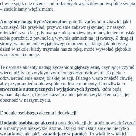
chwile spędzone razem – od rodzinnych wyjazdów po wspólne święta
– zacieśniamy więź z mamą.
Anegdoty mogą być różnorodne;
potrafią zarówno rozbawić, jak i
wzruszyć. Na przykład, przywołanie zabawnej sytuacji z naszych
młodzieńczych lat, gdy mama z niespodziewanym incydentem musiała
sobie poradzić, z pewnością wywoła uśmiech na jej twarzy. Z drugiej
strony, wspomnienie wyjątkowego momentu, takiego jak pierwszy
dzień w szkole, kiedy trzymała nas za rękę, może wywołać głębokie
wzruszenie i emocje.
Te osobiste akcenty nadają życzeniom
głębszy sens,
czyniąc je czymś
więcej niż tylko zwykłym zwrotem grzecznościowym. To piękne
odzwierciedlenie naszej bliskiej relacji. Dlatego warto znaleźć chwilę,
aby przypomnieć sobie wspólne radosne momenty. Umożliwia to
stworzenie autentycznych i wyjątkowych życzeń,
które będą
wspaniałą okazją, by przekazać mamie, jak niezwykle cenna jest jej
obecność w naszym życiu.
Dodanie osobistego akcentu i dedykacji
Dodanie osobistego akcentu
oraz dedykacji do urodzinowych życzeń
dla mamy jest niezwykle istotne. Dzięki temu stają się one nie tylko
wyjątkowe
, ale także
zapadające w pamięć
. To właśnie w takich