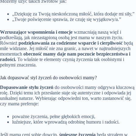
Możemy użyć takich zwrotów jak:
„Dziękuję za Twoją nieskończoną miłość, która dodaje mi siły,”
„Twoje poświęcenie sprawia, że czuję się wyjątkowy/a.”
Wzruszające wspomnienia i emocje
wzmacniają naszą więź i
podkreślają, jak niezastąpioną osobą jest mama w naszym życiu.
Również
podziękowania za codzienne wsparcie i cierpliwość
będą
mile widziane. Jej miłość nie zna granic, a nawet w najtrudniejszych
momentach
obecność mamy daje nam poczucie bezpieczeństwa i
radości.
To właśnie te elementy czynią życzenia tak osobistymi i
pełnymi znaczenia.
Jak dopasować styl życzeń do osobowości mamy?
Dopasowanie stylu życzeń
do osobowości mamy odgrywa kluczową
rolę. Dzięki temu ich przesłanie staje się autentyczne i odpowiada jej
unikalnej naturze. Wybierając odpowiedni ton, warto zastanowić się,
czy mama preferuje:
poważne życzenia, pełne głębokich emocji,
luźniejsze, które wprowadzą odrobinę humoru i radości.
Jeśli mama ceni sobie dowcip,
śmieszne życzenia
będą strzałem w