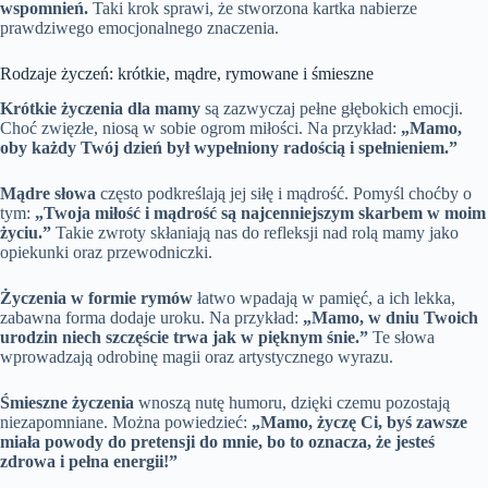
wspomnień.
Taki krok sprawi, że stworzona kartka nabierze
prawdziwego emocjonalnego znaczenia.
Rodzaje życzeń: krótkie, mądre, rymowane i śmieszne
Krótkie życzenia dla mamy
są zazwyczaj pełne głębokich emocji.
Choć zwięzłe, niosą w sobie ogrom miłości. Na przykład:
„Mamo,
oby każdy Twój dzień był wypełniony radością i spełnieniem.”
Mądre słowa
często podkreślają jej siłę i mądrość. Pomyśl choćby o
tym:
„Twoja miłość i mądrość są najcenniejszym skarbem w moim
życiu.”
Takie zwroty skłaniają nas do refleksji nad rolą mamy jako
opiekunki oraz przewodniczki.
Życzenia w formie rymów
łatwo wpadają w pamięć, a ich lekka,
zabawna forma dodaje uroku. Na przykład:
„Mamo, w dniu Twoich
urodzin niech szczęście trwa jak w pięknym śnie.”
Te słowa
wprowadzają odrobinę magii oraz artystycznego wyrazu.
Śmieszne życzenia
wnoszą nutę humoru, dzięki czemu pozostają
niezapomniane. Można powiedzieć:
„Mamo, życzę Ci, byś zawsze
miała powody do pretensji do mnie, bo to oznacza, że jesteś
zdrowa i pełna energii!”