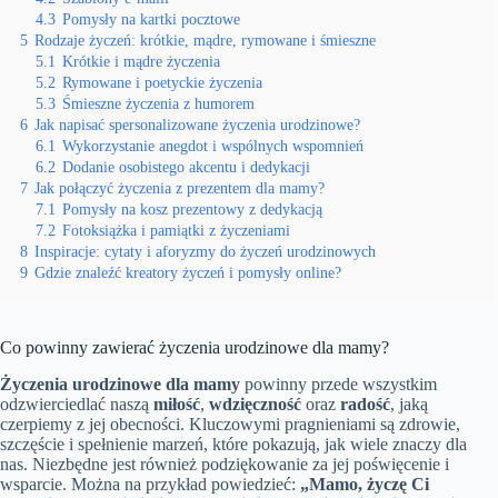
4.3
Pomysły na kartki pocztowe
5
Rodzaje życzeń: krótkie, mądre, rymowane i śmieszne
5.1
Krótkie i mądre życzenia
5.2
Rymowane i poetyckie życzenia
5.3
Śmieszne życzenia z humorem
6
Jak napisać spersonalizowane życzenia urodzinowe?
6.1
Wykorzystanie anegdot i wspólnych wspomnień
6.2
Dodanie osobistego akcentu i dedykacji
7
Jak połączyć życzenia z prezentem dla mamy?
7.1
Pomysły na kosz prezentowy z dedykacją
7.2
Fotoksiążka i pamiątki z życzeniami
8
Inspiracje: cytaty i aforyzmy do życzeń urodzinowych
9
Gdzie znaleźć kreatory życzeń i pomysły online?
Co powinny zawierać życzenia urodzinowe dla mamy?
Życzenia urodzinowe dla mamy
powinny przede wszystkim
odzwierciedlać naszą
miłość
,
wdzięczność
oraz
radość
, jaką
czerpiemy z jej obecności. Kluczowymi pragnieniami są zdrowie,
szczęście i spełnienie marzeń, które pokazują, jak wiele znaczy dla
nas. Niezbędne jest również podziękowanie za jej poświęcenie i
wsparcie. Można na przykład powiedzieć:
„Mamo, życzę Ci