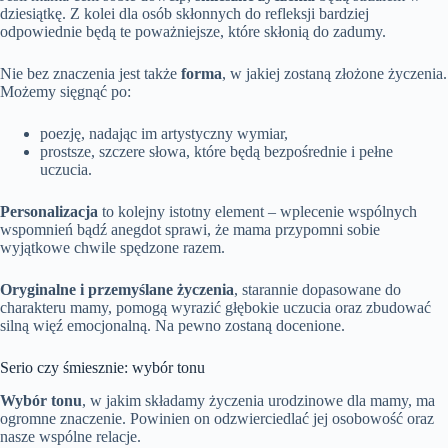
dziesiątkę. Z kolei dla osób skłonnych do refleksji bardziej
odpowiednie będą te poważniejsze, które skłonią do zadumy.
Nie bez znaczenia jest także
forma
, w jakiej zostaną złożone życzenia.
Możemy sięgnąć po:
poezję, nadając im artystyczny wymiar,
prostsze, szczere słowa, które będą bezpośrednie i pełne
uczucia.
Personalizacja
to kolejny istotny element – wplecenie wspólnych
wspomnień bądź anegdot sprawi, że mama przypomni sobie
wyjątkowe chwile spędzone razem.
Oryginalne i przemyślane życzenia
, starannie dopasowane do
charakteru mamy, pomogą wyrazić głębokie uczucia oraz zbudować
silną więź emocjonalną. Na pewno zostaną docenione.
Serio czy śmiesznie: wybór tonu
Wybór tonu
, w jakim składamy życzenia urodzinowe dla mamy, ma
ogromne znaczenie. Powinien on odzwierciedlać jej osobowość oraz
nasze wspólne relacje.