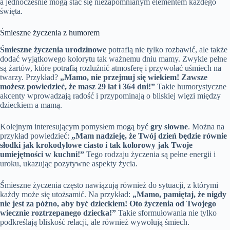
a jednocześnie mogą stać się niezapomnianym elementem każdego
święta.
Śmieszne życzenia z humorem
Śmieszne życzenia urodzinowe
potrafią nie tylko rozbawić, ale także
dodać wyjątkowego kolorytu tak ważnemu dniu mamy. Zwykle pełne
są żartów, które potrafią rozluźnić atmosferę i przywołać uśmiech na
twarzy. Przykład?
„Mamo, nie przejmuj się wiekiem! Zawsze
możesz powiedzieć, że masz 29 lat i 364 dni!”
Takie humorystyczne
akcenty wprowadzają radość i przypominają o bliskiej więzi między
dzieckiem a mamą.
Kolejnym interesującym pomysłem mogą być
gry słowne
. Można na
przykład powiedzieć:
„Mam nadzieję, że Twój dzień będzie równie
słodki jak krokodylowe ciasto i tak kolorowy jak Twoje
umiejętności w kuchni!”
Tego rodzaju życzenia są pełne energii i
uroku, ukazując pozytywne aspekty życia.
Śmieszne życzenia często nawiązują również do sytuacji, z którymi
każdy może się utożsamić. Na przykład:
„Mamo, pamiętaj, że nigdy
nie jest za późno, aby być dzieckiem! Oto życzenia od Twojego
wiecznie roztrzepanego dziecka!”
Takie sformułowania nie tylko
podkreślają bliskość relacji, ale również wywołują śmiech.