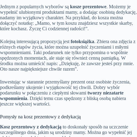
Jednym z popularnych wyborów są
kosze prezentowe
. Możemy je
wypełnić ulubionymi produktami mamy, a dodając osobistą dedykację,
nadamy im wyjątkowy charakter. Na przykład, do kosza można
dołączyć notatkę: „Mamo, w tym koszu znajdziesz wszystkie skarby,
które kochasz. Życzę Ci codziennej radości!”.
Kolejną interesującą propozycją jest
fotoksiążka
. Zbiera ona zdjęcia z
różnych etapów życia, które można uzupełnić życzeniami i miłymi
wspomnieniami. Taki podarunek nie tylko przypomina o wspólnie
spędzonych momentach, ale staje się również cenną pamiątką. W
środku można umieścić napis: „Dziękuję, że zawsze jesteś przy mnie.
Oto nasze najpiękniejsze chwile razem”.
Inwestując w starannie przemyślany prezent oraz osobiste życzenia,
podkreślamy ukojenie i wyjątkowość tej chwili. Dobry wybór
podarunku w połączeniu z ciepłymi słowami
tworzy niezatarte
wspomnienia
. Dzięki temu czas spędzony z bliską osobą nabiera
jeszcze większej wartości.
Pomysły na kosz prezentowy z dedykacją
Kosz prezentowy z dedykacją
to doskonały sposób na uczczenie
szczególnego dnia, jakim są urodziny mamy. Można go wypełnić jej