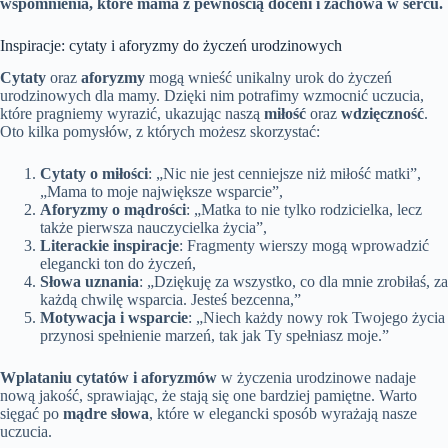
wspomnienia, które mama z pewnością doceni i zachowa w sercu.
Inspiracje: cytaty i aforyzmy do życzeń urodzinowych
Cytaty
oraz
aforyzmy
mogą wnieść unikalny urok do życzeń
urodzinowych dla mamy. Dzięki nim potrafimy wzmocnić uczucia,
które pragniemy wyrazić, ukazując naszą
miłość
oraz
wdzięczność
.
Oto kilka pomysłów, z których możesz skorzystać:
Cytaty o miłości
: „Nic nie jest cenniejsze niż miłość matki”,
„Mama to moje największe wsparcie”,
Aforyzmy o mądrości
: „Matka to nie tylko rodzicielka, lecz
także pierwsza nauczycielka życia”,
Literackie inspiracje
: Fragmenty wierszy mogą wprowadzić
elegancki ton do życzeń,
Słowa uznania
: „Dziękuję za wszystko, co dla mnie zrobiłaś, za
każdą chwilę wsparcia. Jesteś bezcenna,”
Motywacja i wsparcie
: „Niech każdy nowy rok Twojego życia
przynosi spełnienie marzeń, tak jak Ty spełniasz moje.”
Wplataniu cytatów i aforyzmów
w życzenia urodzinowe nadaje
nową jakość, sprawiając, że stają się one bardziej pamiętne. Warto
sięgać po
mądre słowa
, które w elegancki sposób wyrażają nasze
uczucia.