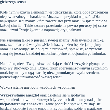
głębszego sensu
.
Kolejnym ważnym elementem jest
dedykacja
, która doda życzeniom
niepowtarzalnego charakteru. Możesz na przykład napisać: „Dla
najwspanialszej mamy, która zawsze stoi przy mnie i wspiera mnie w
każdej chwili.” Takie szczere przesłanie na pewno
poruszy jej serce
oraz uczyni Twoje życzenia naprawdę oryginalnymi.
Nie zapomnij także o
pasjach swojej mamy
. Jeśli uwielbia sztukę,
możesz dodać coś w stylu: „Niech każdy dzień będzie jak piękny
obraz.” Odwołując się do jej zainteresowań, sprawisz, że życzenia
staną się
jeszcze bardziej unikalne
i pełne emocjonalnego ładunku.
Na końcu, niech Twoje słowa
oddają radość i szczęście
płynące z
tego wyjątkowego dnia. Dzięki takim spersonalizowanym życzeniom,
urodziny mamy mogą stać się
niezapomnianym wydarzeniem
,
podkreślając unikatowość Waszej relacji.
Wykorzystanie anegdot i wspólnych wspomnień
Wykorzystanie anegdot
oraz dzielenie się wspólnymi
wspomnieniami w urodzinowych życzeniach dla mamy nadaje im
niepowtarzalny charakter
. Takie podejście sprawia, że stają się
bardziej osobiste i pełne emocji. Przypominając sobie te magiczne