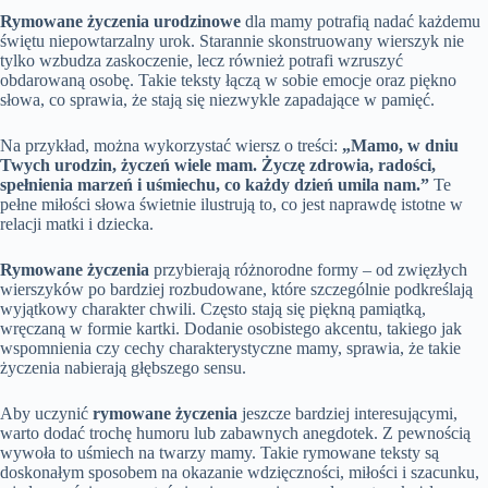
Rymowane życzenia urodzinowe
dla mamy potrafią nadać każdemu
świętu niepowtarzalny urok. Starannie skonstruowany wierszyk nie
tylko wzbudza zaskoczenie, lecz również potrafi wzruszyć
obdarowaną osobę. Takie teksty łączą w sobie emocje oraz piękno
słowa, co sprawia, że stają się niezwykle zapadające w pamięć.
Na przykład, można wykorzystać wiersz o treści:
„Mamo, w dniu
Twych urodzin, życzeń wiele mam. Życzę zdrowia, radości,
spełnienia marzeń i uśmiechu, co każdy dzień umila nam.”
Te
pełne miłości słowa świetnie ilustrują to, co jest naprawdę istotne w
relacji matki i dziecka.
Rymowane życzenia
przybierają różnorodne formy – od zwięzłych
wierszyków po bardziej rozbudowane, które szczególnie podkreślają
wyjątkowy charakter chwili. Często stają się piękną pamiątką,
wręczaną w formie kartki. Dodanie osobistego akcentu, takiego jak
wspomnienia czy cechy charakterystyczne mamy, sprawia, że takie
życzenia nabierają głębszego sensu.
Aby uczynić
rymowane życzenia
jeszcze bardziej interesującymi,
warto dodać trochę humoru lub zabawnych anegdotek. Z pewnością
wywoła to uśmiech na twarzy mamy. Takie rymowane teksty są
doskonałym sposobem na okazanie wdzięczności, miłości i szacunku,