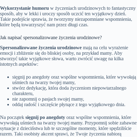
Wykorzystanie humoru
w życzeniach urodzinowych to fantastyczny
sposób, aby w lekki i uroczy sposób uczcić ten wyjątkowy dzień.
Takie podejście sprawia, że tworzymy niezapomniane wspomnienia,
które będą towarzyszyć nam przez długi czas.
Jak napisać spersonalizowane życzenia urodzinowe?
Spersonalizowane życzenia urodzinowe
mają na celu wyrażenie
emocji i zbliżenie się do bliskiej osoby, na przykład mamy. Aby
stworzyć takie wyjątkowe słowa, warto zwrócić uwagę na kilka
istotnych aspektów:
sięgnij po anegdoty oraz wspólne wspomnienia, które wywołają
uśmiech na twarzy twojej mamy,
stwórz dedykację, która doda życzeniom niepowtarzalnego
charakteru,
nie zapomnij o pasjach swojej mamy,
oddaj radość i szczęście płynące z tego wyjątkowego dnia.
Na początek
sięgnij po anegdoty
oraz wspólne wspomnienia, które
wywołają uśmiech na twarzy twojej mamy. Przypomnij sobie zabawne
sytuacje z dzieciństwa lub te szczególne momenty, które spędziliście
razem. Taki osobisty akcent sprawi, że Twoje życzenia nabiorą