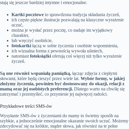
stają się jeszcze bardziej intymne i emocjonalne.
Kartki pocztowe
to sprawdzona tradycja składania życzeń,
ich często piękne ilustracje pozwalają na klasyczne wyrażenie
uczuć,
można je wysłać przez pocztę, co nadaje im wyjątkowy
charakter,
lub wręczyć osobiście,
fotokartki
łączą w sobie życzenia i osobiste wspomnienia,
ich wizualna forma z pewnością wywoła uśmiech,
natomiast
fotoksiążki
oferują coś więcej niż tylko wyrażenie
życzeń.
Są one również wspaniałą pamiątką,
łącząc zdjęcia z ciepłymi
słowami, które będą cieszyć przez wiele lat.
Wybór formy, w jakiej
złożymy życzenia, powinien być dostosowany do okazji, relacji z
mamą oraz jej osobistych preferencji.
Dlatego warto na chwilę się
zatrzymać i przemyśleć, co przyniesie jej najwięcej radości.
Przykładowe treści SMS-ów
Wysyłanie SMS-ów z życzeniami do mamy to świetny sposób na
szybkie, a jednocześnie emocjonalne okazanie swoich uczuć. Możemy
zdecydować się na krótkie, mądre słowa, jak również na te pełne