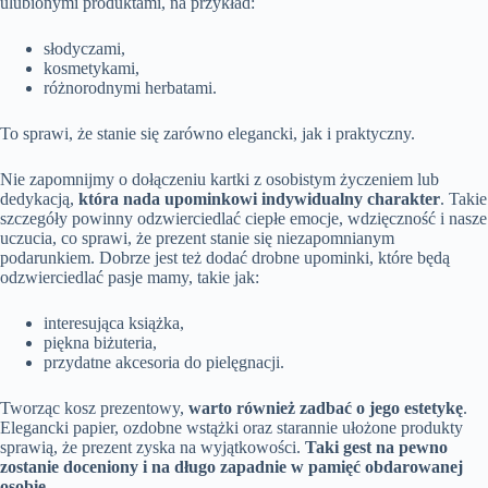
ulubionymi produktami, na przykład:
słodyczami,
kosmetykami,
różnorodnymi herbatami.
To sprawi, że stanie się zarówno elegancki, jak i praktyczny.
Nie zapomnijmy o dołączeniu kartki z osobistym życzeniem lub
dedykacją,
która nada upominkowi indywidualny charakter
. Takie
szczegóły powinny odzwierciedlać ciepłe emocje, wdzięczność i nasze
uczucia, co sprawi, że prezent stanie się niezapomnianym
podarunkiem. Dobrze jest też dodać drobne upominki, które będą
odzwierciedlać pasje mamy, takie jak:
interesująca książka,
piękna biżuteria,
przydatne akcesoria do pielęgnacji.
Tworząc kosz prezentowy,
warto również zadbać o jego estetykę
.
Elegancki papier, ozdobne wstążki oraz starannie ułożone produkty
sprawią, że prezent zyska na wyjątkowości.
Taki gest na pewno
zostanie doceniony i na długo zapadnie w pamięć obdarowanej
osobie.