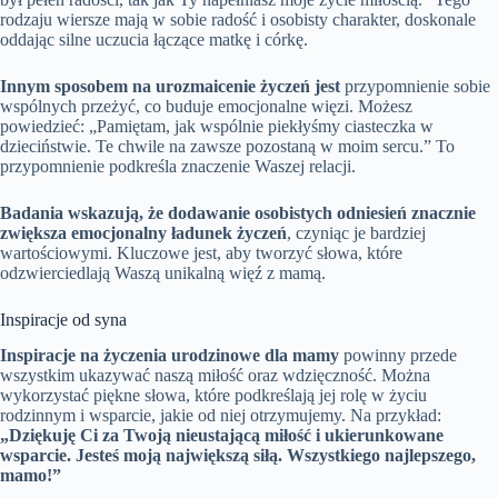
rodzaju wiersze mają w sobie radość i osobisty charakter, doskonale
oddając silne uczucia łączące matkę i córkę.
Innym sposobem na urozmaicenie życzeń jest
przypomnienie sobie
wspólnych przeżyć, co buduje emocjonalne więzi. Możesz
powiedzieć: „Pamiętam, jak wspólnie piekłyśmy ciasteczka w
dzieciństwie. Te chwile na zawsze pozostaną w moim sercu.” To
przypomnienie podkreśla znaczenie Waszej relacji.
Badania wskazują, że dodawanie osobistych odniesień znacznie
zwiększa emocjonalny ładunek życzeń
, czyniąc je bardziej
wartościowymi. Kluczowe jest, aby tworzyć słowa, które
odzwierciedlają Waszą unikalną więź z mamą.
Inspiracje od syna
Inspiracje na życzenia urodzinowe dla mamy
powinny przede
wszystkim ukazywać naszą miłość oraz wdzięczność. Można
wykorzystać piękne słowa, które podkreślają jej rolę w życiu
rodzinnym i wsparcie, jakie od niej otrzymujemy. Na przykład:
„Dziękuję Ci za Twoją nieustającą miłość i ukierunkowane
wsparcie. Jesteś moją największą siłą. Wszystkiego najlepszego,
mamo!”