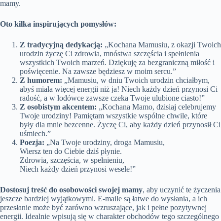
mamy.
Oto kilka inspirujących pomysłów:
Z tradycyjną dedykacją:
„Kochana Mamusiu, z okazji Twoich
urodzin życzę Ci zdrowia, mnóstwa szczęścia i spełnienia
wszystkich Twoich marzeń. Dziękuję za bezgraniczną miłość i
poświęcenie. Na zawsze będziesz w moim sercu.”
Z humorem:
„Mamusiu, w dniu Twoich urodzin chciałbym,
abyś miała więcej energii niż ja! Niech każdy dzień przynosi Ci
radość, a w lodówce zawsze czeka Twoje ulubione ciasto!”
Z osobistym akcentem:
„Kochana Mamo, dzisiaj celebrujemy
Twoje urodziny! Pamiętam wszystkie wspólne chwile, które
były dla mnie bezcenne. Życzę Ci, aby każdy dzień przynosił Ci
uśmiech.”
Poezja:
„Na Twoje urodziny, droga Mamusiu,
Wiersz ten do Ciebie dziś płynie.
Zdrowia, szczęścia, w spełnieniu,
Niech każdy dzień przynosi wesele!”
Dostosuj treść do osobowości swojej mamy
, aby uczynić te życzenia
jeszcze bardziej wyjątkowymi. E-maile są łatwe do wysłania, a ich
przesłanie może być zarówno wzruszające, jak i pełne pozytywnej
energii. Idealnie wpisują się w charakter obchodów tego szczególnego