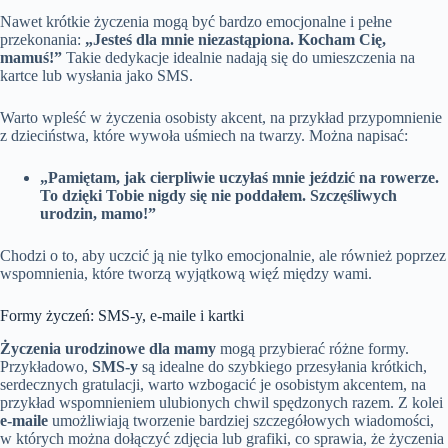
Nawet krótkie życzenia mogą być bardzo emocjonalne i pełne
przekonania:
„Jesteś dla mnie niezastąpiona. Kocham Cię,
mamuś!”
Takie dedykacje idealnie nadają się do umieszczenia na
kartce lub wysłania jako SMS.
Warto wpleść w życzenia osobisty akcent, na przykład przypomnienie
z dzieciństwa, które wywoła uśmiech na twarzy. Można napisać:
„Pamiętam, jak cierpliwie uczyłaś mnie jeździć na rowerze.
To dzięki Tobie nigdy się nie poddałem. Szczęśliwych
urodzin, mamo!”
Chodzi o to, aby uczcić ją nie tylko emocjonalnie, ale również poprzez
wspomnienia, które tworzą wyjątkową więź między wami.
Formy życzeń: SMS-y, e-maile i kartki
Życzenia urodzinowe dla mamy
mogą przybierać różne formy.
Przykładowo,
SMS-y
są idealne do szybkiego przesyłania krótkich,
serdecznych gratulacji, warto wzbogacić je osobistym akcentem, na
przykład wspomnieniem ulubionych chwil spędzonych razem. Z kolei
e-maile
umożliwiają tworzenie bardziej szczegółowych wiadomości,
w których można dołączyć zdjęcia lub grafiki, co sprawia, że życzenia