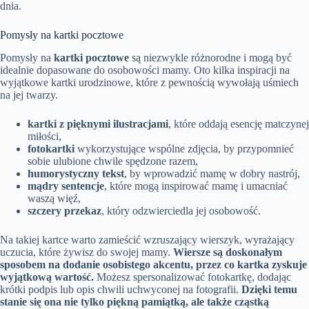
dnia.
Pomysły na kartki pocztowe
Pomysły na
kartki pocztowe
są niezwykle różnorodne i mogą być
idealnie dopasowane do osobowości mamy. Oto kilka inspiracji na
wyjątkowe kartki urodzinowe, które z pewnością wywołają uśmiech
na jej twarzy.
kartki z pięknymi ilustracjami
, które oddają esencję matczynej
miłości,
fotokartki
wykorzystujące wspólne zdjęcia, by przypomnieć
sobie ulubione chwile spędzone razem,
humorystyczny tekst
, by wprowadzić mamę w dobry nastrój,
mądry sentencje
, które mogą inspirować mamę i umacniać
waszą więź,
szczery przekaz
, który odzwierciedla jej osobowość.
Na takiej kartce warto zamieścić wzruszający wierszyk, wyrażający
uczucia, które żywisz do swojej mamy.
Wiersze są doskonałym
sposobem na dodanie osobistego akcentu, przez co kartka zyskuje
wyjątkową wartość.
Możesz spersonalizować fotokartkę, dodając
krótki podpis lub opis chwili uchwyconej na fotografii.
Dzięki temu
stanie się ona nie tylko piękną pamiątką, ale także cząstką