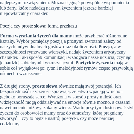
najlepszym rozwiązaniem. Można sięgnąć po wspólne wspomnienia
lub żarty, które nadadzą naszym życzeniom jeszcze bardziej
niepowtarzalny charakter.
Poezja czy proste słowa: forma przekazu
Forma wyrażania życzeń dla mamy
może przybierać różnorodne
kształty. Wybór pomiędzy poezją a prostymi zwrotami zależy od
naszych indywidualnych gustów oraz okoliczności.
Poezja
, a w
szczególności rymowane wierszyki, nadaje życzeniom artystyczny
charakter. Taki sposób komunikacji wzbogaca nasze uczucia, czyniąc
je bardziej subtelnymi i wzruszającymi.
Poetyckie życzenia
mają w
sobie coś wyjątkowego; rytm i melodyjność rymów często przywołują
uśmiech i wzruszenie.
Z drugiej strony,
proste słowa
również mają swój potencjał. Ich
bezpośredniość i szczerość sprawiają, że łatwo wpadają w ucho i
głęboko poruszają serce. Wyrażona w sposób prosty miłość oraz
wdzięczność mogą oddziaływać na emocje równie mocno, a czasami
nawet mocniej niż wyszukany wiersz. Warto przy tym dostosować styl
życzeń do osobowości mamy oraz do atmosfery, którą pragniemy
stworzyć – czy to będzie nastrój poetycki, czy może bardziej
codzienny.