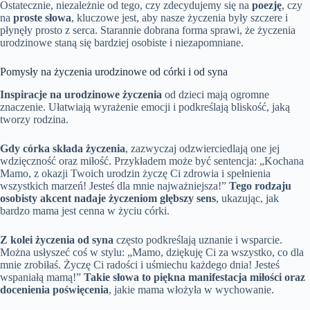
Ostatecznie, niezależnie od tego, czy zdecydujemy się na
poezję
, czy
na
proste słowa
, kluczowe jest, aby nasze życzenia były szczere i
płynęły prosto z serca. Starannie dobrana forma sprawi, że życzenia
urodzinowe staną się bardziej osobiste i niezapomniane.
Pomysły na życzenia urodzinowe od córki i od syna
Inspiracje na urodzinowe życzenia
od dzieci mają ogromne
znaczenie. Ułatwiają wyrażenie emocji i podkreślają bliskość, jaką
tworzy rodzina.
Gdy córka składa życzenia
, zazwyczaj odzwierciedlają one jej
wdzięczność oraz miłość. Przykładem może być sentencja: „Kochana
Mamo, z okazji Twoich urodzin życzę Ci zdrowia i spełnienia
wszystkich marzeń! Jesteś dla mnie najważniejsza!”
Tego rodzaju
osobisty akcent nadaje życzeniom głębszy sens
, ukazując, jak
bardzo mama jest cenna w życiu córki.
Z kolei życzenia od syna
często podkreślają uznanie i wsparcie.
Można usłyszeć coś w stylu: „Mamo, dziękuję Ci za wszystko, co dla
mnie zrobiłaś. Życzę Ci radości i uśmiechu każdego dnia! Jesteś
wspaniałą mamą!”
Takie słowa to piękna manifestacja miłości oraz
docenienia poświęcenia
, jakie mama włożyła w wychowanie.