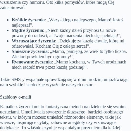
wzruszenia czy humoru. Oto kilka pomysłów, które mogą Cię
zainspirować:
Krótkie życzenia
: „Wszystkiego najlepszego, Mamo! Jesteś
najlepsza!”,
Mądre życzenia
: „Niech każdy dzień przynosi Ci nowe
powody do radości, a Twoje marzenia niech się spełniają!”,
Wzruszające życzenia
: „Dziękuję za każdą chwilę, którą mi
ofiarowałaś. Kocham Cię z całego serca!”,
Śmieszne życzenia
: „Mamo, pamiętaj, że wiek to tylko liczba.
Ale tort powinien być ogromny!”,
Rymowane życzenia
: „Mamo kochana, w Twych urodzinach
niech radość trwa przez każdą godzinę!”.
Takie SMS-y wspaniale sprawdzają się w dniu urodzin, umożliwiając
nam szybkie i serdeczne wyrażenie naszych uczuć.
Szablony e-maili
E-maile z życzeniami to fantastyczna metoda na dzielenie się swoimi
uczuciami. Umożliwiają stworzenie dłuższego, bardziej osobistego
tekstu, w którym możesz umieścić różnorodne elementy, takie jak
wiersze, inspirujące cytaty, zabawne anegdoty czy wzruszające
dedykacje. To właśnie czyni je wspaniałym prezentem dla każdej