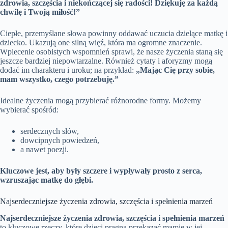
zdrowia, szczęścia i niekończącej się radości! Dziękuję za każdą
chwilę i Twoją miłość!”
Ciepłe, przemyślane słowa powinny oddawać uczucia dzielące matkę i
dziecko. Ukazują one silną więź, która ma ogromne znaczenie.
Wplecenie osobistych wspomnień sprawi, że nasze życzenia staną się
jeszcze bardziej niepowtarzalne. Również cytaty i aforyzmy mogą
dodać im charakteru i uroku; na przykład:
„Mając Cię przy sobie,
mam wszystko, czego potrzebuję.”
Idealne życzenia mogą przybierać różnorodne formy. Możemy
wybierać spośród:
serdecznych słów,
dowcipnych powiedzeń,
a nawet poezji.
Kluczowe jest, aby były szczere i wypływały prosto z serca,
wzruszając matkę do głębi.
Najserdeczniejsze życzenia zdrowia, szczęścia i spełnienia marzeń
Najserdeczniejsze życzenia zdrowia, szczęścia i spełnienia marzeń
to kluczowe rzeczy, które dzieci pragną przekazać mamie w jej