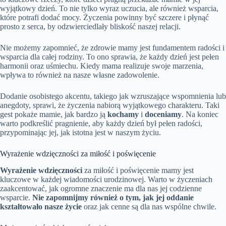
wyjątkowy dzień. To nie tylko wyraz uczucia, ale również wsparcia,
które potrafi dodać mocy. Życzenia powinny być szczere i płynąć
prosto z serca, by odzwierciedlały bliskość naszej relacji.
Nie możemy zapomnieć, że zdrowie mamy jest fundamentem radości i
wsparcia dla całej rodziny. To ono sprawia, że każdy dzień jest pełen
harmonii oraz uśmiechu. Kiedy mama realizuje swoje marzenia,
wpływa to również na nasze własne zadowolenie.
Dodanie osobistego akcentu, takiego jak wzruszające wspomnienia lub
anegdoty, sprawi, że życzenia nabiorą wyjątkowego charakteru. Taki
gest pokaże mamie, jak bardzo ją
kochamy
i
doceniamy
. Na koniec
warto podkreślić pragnienie, aby każdy dzień był pełen radości,
przypominając jej, jak istotna jest w naszym życiu.
Wyrażenie wdzięczności za miłość i poświęcenie
Wyrażenie wdzięczności
za miłość i poświęcenie mamy jest
kluczowe w każdej wiadomości urodzinowej. Warto w życzeniach
zaakcentować, jak ogromne znaczenie ma dla nas jej codzienne
wsparcie.
Nie zapomnijmy również o tym, jak jej oddanie
kształtowało nasze życie
oraz jak cenne są dla nas wspólne chwile.