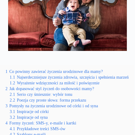
1
Co powinny zawierać życzenia urodzinowe dla mamy?
1.1
Najserdeczniejsze życzenia zdrowia, szczęścia i spełnienia marzeń
1.2
Wyrażenie wdzięczności za miłość i poświęcenie
2
Jak dopasować styl życzeń do osobowości mamy?
2.1
Serio czy śmiesznie: wybór tonu
2.2
Poezja czy proste słowa: forma przekazu
3
Pomysły na życzenia urodzinowe od córki i od syna
3.1
Inspiracje od córki
3.2
Inspiracje od syna
4
Formy życzeń: SMS-y, e-maile i kartki
4.1
Przykładowe treści SMS-ów
4.2
Szablony e-maili