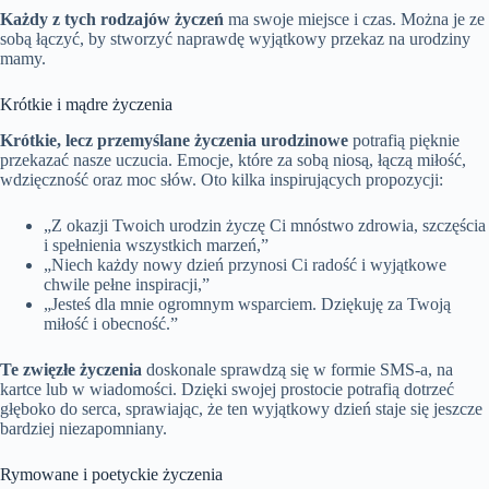
Każdy z tych rodzajów życzeń
ma swoje miejsce i czas. Można je ze
sobą łączyć, by stworzyć naprawdę wyjątkowy przekaz na urodziny
mamy.
Krótkie i mądre życzenia
Krótkie, lecz przemyślane życzenia urodzinowe
potrafią pięknie
przekazać nasze uczucia. Emocje, które za sobą niosą, łączą miłość,
wdzięczność oraz moc słów. Oto kilka inspirujących propozycji:
„Z okazji Twoich urodzin życzę Ci mnóstwo zdrowia, szczęścia
i spełnienia wszystkich marzeń,”
„Niech każdy nowy dzień przynosi Ci radość i wyjątkowe
chwile pełne inspiracji,”
„Jesteś dla mnie ogromnym wsparciem. Dziękuję za Twoją
miłość i obecność.”
Te zwięzłe życzenia
doskonale sprawdzą się w formie SMS-a, na
kartce lub w wiadomości. Dzięki swojej prostocie potrafią dotrzeć
głęboko do serca, sprawiając, że ten wyjątkowy dzień staje się jeszcze
bardziej niezapomniany.
Rymowane i poetyckie życzenia