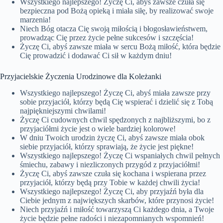
Wszystkiego najlepszego! Życzę Ci, abyś zawsze czuła się
bezpieczna pod Bożą opieką i miała siłę, by realizować swoje
marzenia!
Niech Bóg otacza Cię swoją miłością i błogosławieństwem,
prowadząc Cię przez życie pełne sukcesów i szczęścia!
Życzę Ci, abyś zawsze miała w sercu Bożą miłość, która będzie
Cię prowadzić i dodawać Ci sił w każdym dniu!
Przyjacielskie Życzenia Urodzinowe dla Koleżanki
Wszystkiego najlepszego! Życzę Ci, abyś miała zawsze przy
sobie przyjaciół, którzy będą Cię wspierać i dzielić się z Tobą
najpiękniejszymi chwilami!
Życzę Ci cudownych chwil spędzonych z najbliższymi, bo z
przyjaciółmi życie jest o wiele bardziej kolorowe!
W dniu Twoich urodzin życzę Ci, abyś zawsze miała obok
siebie przyjaciół, którzy sprawiają, że życie jest piękne!
Wszystkiego najlepszego! Życzę Ci wspaniałych chwil pełnych
śmiechu, zabawy i niezliczonych przygód z przyjaciółmi!
Życzę Ci, abyś zawsze czuła się kochana i wspierana przez
przyjaciół, którzy będą przy Tobie w każdej chwili życia!
Wszystkiego najlepszego! Życzę Ci, aby przyjaźń była dla
Ciebie jednym z największych skarbów, które przynosi życie!
Niech przyjaźń i miłość towarzyszą Ci każdego dnia, a Twoje
życie będzie pełne radości i niezapomnianych wspomnień!