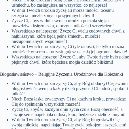
uśmiechu, bo zasługujesz na wszystko, co najlepsze!
W dniu Twoich urodzin życzę Ci morza radości, oceanu
szczęścia i niezliczonych przyjemnych chwil!
Życzę Ci, abyś w dniu swoich urodzin poczuła się jak
prawdziwa księżniczka, otoczona miłością i szczęściem!
Wszystkiego najlepszego! Życzę Ci wielu cudownych chwil z
najbliższymi, które będą pełne śmiechu, miłości i
niezapomnianych wspomnień!
W dniu Twoich urodzin życzę Ci tyle radości, ile tylko można
pomieścić w sercu – bo zasługujesz na całą jej ogromną dawkę!
Wszystkiego najlepszego! Życzę Ci, aby Twoje życie było pełne
pięknych chwil, które będziesz mogła dzielić z bliskimi!
Błogosławieństwo – Religijne Życzenia Urodzinowe dla Koleżanki
W dniu Twoich urodzin życzę Ci, aby Bóg obdarzył Cię swoim
błogosławieństwem, a każdy dzień przynosił Ci radość, spokój i
miłość!
Niech Boża łaska towarzyszy Ci na każdym kroku, prowadząc
Cię do spełnienia wszystkich marzeń!
Życzę Ci, abyś w każdym dniu życia czuła Bożą obecność, a
Twoje serce napełniała radość, którą będziesz dzielić z innymi!
W dniu Twoich urodzin życzę Ci, aby Bóg błogosławił Cię
swoją miłością, napełniając Twoje życie pokojem i szczęściem!