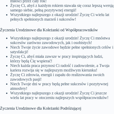
miłości przez cały rok!
Życzę Ci, abyś z każdym rokiem stawała się coraz lepszą wersją
samego siebie, pełną pozytywnej energii!
Wszystkiego najlepszego z okazji urodzin! Życzę Ci wielu lat
pełnych spełnionych marzeń i sukcesów!
Życzenia Urodzinowe dla Koleżanki od Współpracowników
Wszystkiego najlepszego z okazji urodzin! Życzę Ci mnóstwa
sukcesów zarówno zawodowych, jak i osobistych!
Niech Twoje życie zawodowe będzie pełne spełnionych celów i
satysfakcji!
Życzę Ci, abyś miała zawsze w pracy inspirujących ludzi,
którzy będą Cię wspierać!
Niech każda praca przynosi Ci radość i zadowolenie, a Twoja
kariera rozwija się w najlepszym możliwym kierunku!
Życzę Ci zdrowia, energii i zapału do realizowania swoich
zawodowych pasji!
Niech Twoje dni w pracy będą pełne sukcesów i pozytywnej
atmosfery!
Wszystkiego najlepszego z okazji urodzin! Życzę Ci jeszcze
wielu lat pracy w otoczeniu najlepszych współpracowników!
Życzenia Urodzinowe dla Koleżanki Podróżującej