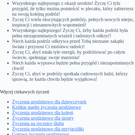
Wszystkiego najlepszego z okazji urodzin! Życzę Ci tylu
przygód, ile tylko można pomieścić w plecaku, który zabierzesz
na swoją kolejną podróż!
Życzę Ci wielu ekscytujących podróży, pełnych nowych miejsc,
inspiracji i niesamowitych wspomnień!
Wszystkiego najlepszego! Życzę Ci, żeby każda podróż była
pełna niezapomnianych wrażeń i radosnych odkryć!
Niech każda podróż odkrywa przed Tobą nieznane zakątki
świata i przynosi Ci mnóstwo radości!
Życzę Ci, abyś miała tyle energii, by podróżować po całym
świecie, spełniając swoje marzenia!
Niech każda wyprawa będzie pełna przygód i niezapomnianych
chwil!
Życzę Ci, abyś w podróży spotkała cudownych ludzi, którzy
sprawią, że każda chwila będzie wyjątkowa!
Więcej ciekawych życzeń
Życzenia urodzinowe dla dziewczynek
Krótkie mądre życzenia urodzinowe
Życzenia urodzinowe dla kolegi
Życzenia urodzinowe dla siostry
Życzenia na rocznicę ślubu
Życzenia urodzinowe dla przyjaciółki
Gotowe życzenia urodzinowe