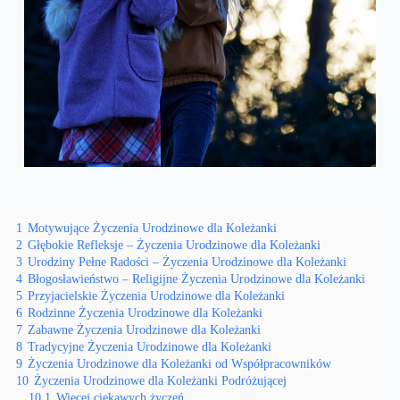
1
Motywujące Życzenia Urodzinowe dla Koleżanki
2
Głębokie Refleksje – Życzenia Urodzinowe dla Koleżanki
3
Urodziny Pełne Radości – Życzenia Urodzinowe dla Koleżanki
4
Błogosławieństwo – Religijne Życzenia Urodzinowe dla Koleżanki
5
Przyjacielskie Życzenia Urodzinowe dla Koleżanki
6
Rodzinne Życzenia Urodzinowe dla Koleżanki
7
Zabawne Życzenia Urodzinowe dla Koleżanki
8
Tradycyjne Życzenia Urodzinowe dla Koleżanki
9
Życzenia Urodzinowe dla Koleżanki od Współpracowników
10
Życzenia Urodzinowe dla Koleżanki Podróżującej
10.1
Więcej ciekawych życzeń