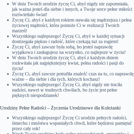
W dniu Twoich urodzin życzę Ci, abyś nigdy nie zapomniała,
jak ważna jesteś dla siebie i innych, a Twoje serce pełne miłości
rozświetlało świat!
Życzę Ci, abyś z każdym rokiem stawała się mądrzejsza i pełna
życiowej mądrości, która pomoże Ci w realizacji Twoich
marzeń!
Wszystkiego najlepszego! Życzę Ci, abyś w każdej sytuacji
dostrzegała piękno i radość, które czekają tuż za rogiem!
Życzę Ci, abyś zawsze była sobą, bo jesteś naprawdę
wyjątkowa i zasługujesz na wszystko, co najlepsze w życiu!
W dniu Twoich urodzin życzę Ci, abyś z każdym dniem
rozkwitała jak najpiękniejszy kwiat, pełna radości i pasji do
życia!
Życzę Ci, abyś zawsze potrafiła znaleźć czas na to, co naprawdę
ważne – dla siebie i dla tych, których kochasz!
Wszystkiego najlepszego! Życzę Ci, abyś nigdy nie traciła
nadziei, nawet w trudnych chwilach, bo życie jest pełne
pięknych niespodzianek!
Urodziny Pełne Radości – Życzenia Urodzinowe dla Koleżanki
Wszystkiego najlepszego! Życzę Ci urodzin pełnych radości,
śmiechu i mnóstwa wspaniałych chwil, które będziesz pamiętać
przez cały rok!
Niech Twoje urodziny będą pełne niespodzianek, prezentów i