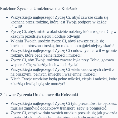
Rodzinne Życzenia Urodzinowe dla Koleżanki
Wszystkiego najlepszego! Życzę Ci, abyś zawsze czuła się
kochana przez rodzinę, która jest Twoją podporą w każdej
chwili!
Życzę Ci, abyś miała wokół siebie rodzinę, która wspiera Cię w
każdym przedsięwzięciu i dodaje odwagi!
W dniu Twoich urodzin życzę Ci, abyś zawsze czuła się
kochana i otoczona troską, bo rodzina to najpiękniejszy skarb!
Wszystkiego najlepszego! Życzę Ci cudownych chwil w gronie
rodziny, które będą pełne radości i miłości!
Życzę Ci, aby Twoja rodzina zawsze była przy Tobie, gotowa
wspierać Cię w każdych chwilach życia!
Wszystkiego najlepszego! Życzę Ci wielu cudownych chwil z
najbliższymi, pełnych śmiechu i wzajemnej miłości!
Niech Twoje urodziny będą pełne miłości, ciepła i radości, które
z każdą chwilą będą się mnożyć!
Zabawne Życzenia Urodzinowe dla Koleżanki
Wszystkiego najlepszego! Życzę Ci tylu prezentów, że będziesz
musiała zamówić dodatkowy transport, żeby je pomieścić!
Życzę Ci, żebyś w dniu swoich urodzin poczuła się jak gwiazda
– pełna blasku, uśmiechu i niekończących się gratulacji!