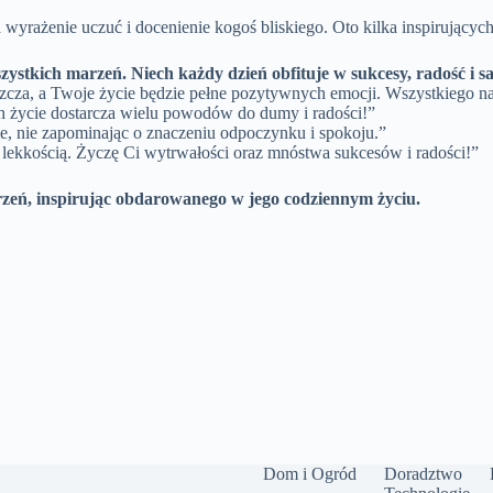
yrażenie uczuć i docenienie kogoś bliskiego. Oto kilka inspirujących
szystkich marzeń. Niech każdy dzień obfituje w sukcesy, radość i sa
szcza, a Twoje życie będzie pełne pozytywnych emocji. Wszystkiego n
ech życie dostarcza wielu powodów do dumy i radości!”
cele, nie zapominając o znaczeniu odpoczynku i spokoju.”
lekkością. Życzę Ci wytrwałości oraz mnóstwa sukcesów i radości!”
arzeń, inspirując obdarowanego w jego codziennym życiu.
Dom i Ogród
Doradztwo