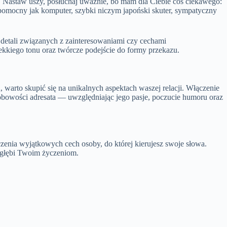
 Nastaw uszy, posłuchaj uważnie, bo mam dla Ciebie coś ciekawego:
ł pomocny jak komputer, szybki niczym japoński skuter, sympatyczny
detali związanych z zainteresowaniami czy cechami
 lekkiego tonu oraz twórcze podejście do formy przekazu.
rto skupić się na unikalnych aspektach waszej relacji. Włączenie
sobowości adresata — uwzględniając jego pasje, poczucie humoru oraz
zenia wyjątkowych cech osoby, do której kierujesz swoje słowa.
ć głębi Twoim życzeniom.
,