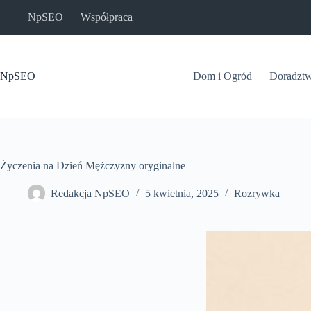
Przejdź
NpSEO
Współpraca
do
treści
NpSEO
Dom i Ogród
Doradzt
Życzenia na Dzień Mężczyzny oryginalne
Redakcja NpSEO
5 kwietnia, 2025
Rozrywka