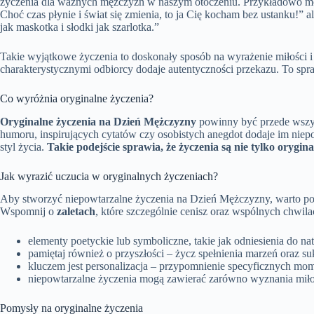
życzenia dla ważnych mężczyzn w naszym otoczeniu. Przykładowo moż
Choć czas płynie i świat się zmienia, to ja Cię kocham bez ustanku!”
jak maskotka i słodki jak szarlotka.”
Takie wyjątkowe życzenia to doskonały sposób na wyrażenie miłości i 
charakterystycznymi odbiorcy dodaje autentyczności przekazu. To spraw
Co wyróżnia oryginalne życzenia?
Oryginalne życzenia na Dzień Mężczyzny
powinny być przede wszys
humoru, inspirujących cytatów czy osobistych anegdot dodaje im niepo
styl życia.
Takie podejście sprawia, że życzenia są nie tylko orygin
Jak wyrazić uczucia w oryginalnych życzeniach?
Aby stworzyć niepowtarzalne życzenia na Dzień Mężczyzny, warto p
Wspomnij o
zaletach
, które szczególnie cenisz oraz wspólnych chwil
elementy poetyckie lub symboliczne, takie jak odniesienia do n
pamiętaj również o przyszłości – życz spełnienia marzeń oraz s
kluczem jest personalizacja – przypomnienie specyficznych mome
niepowtarzalne życzenia mogą zawierać zarówno wyznania miłosn
Pomysły na oryginalne życzenia