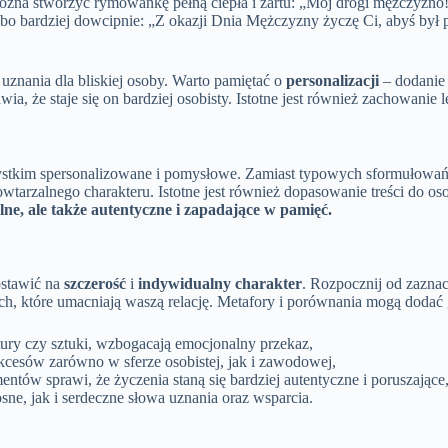
na stworzyć rymowankę pełną ciepła i żartu: „Mój drogi mężczyzno!
 albo bardziej dowcipnie: „Z okazji Dnia Mężczyzny życzę Ci, abyś by
uznania dla bliskiej osoby. Warto pamiętać o
personalizacji
– dodanie 
ia, że staje się on bardziej osobisty. Istotne jest również zachowanie
tkim spersonalizowane i pomysłowe. Zamiast typowych sformułowań, wa
wtarzalnego charakteru. Istotne jest również dopasowanie treści do o
alne, ale także autentyczne i zapadające w pamięć.
ostawić na
szczerość
i
indywidualny charakter
. Rozpocznij od zaznac
ach, które umacniają waszą relację. Metafory i porównania mogą doda
atury czy sztuki, wzbogacają emocjonalny przekaz,
ukcesów zarówno w sferze osobistej, jak i zawodowej,
ntów sprawi, że życzenia staną się bardziej autentyczne i poruszające
e, jak i serdeczne słowa uznania oraz wsparcia.