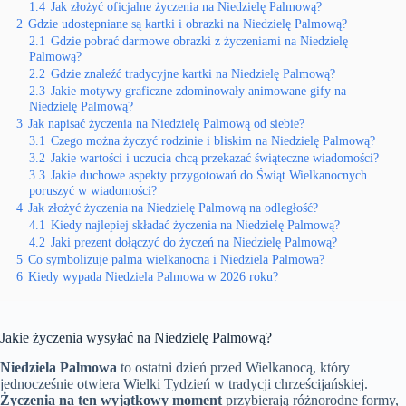
1.4
Jak złożyć oficjalne życzenia na Niedzielę Palmową?
2
Gdzie udostępniane są kartki i obrazki na Niedzielę Palmową?
2.1
Gdzie pobrać darmowe obrazki z życzeniami na Niedzielę
Palmową?
2.2
Gdzie znaleźć tradycyjne kartki na Niedzielę Palmową?
2.3
Jakie motywy graficzne zdominowały animowane gify na
Niedzielę Palmową?
3
Jak napisać życzenia na Niedzielę Palmową od siebie?
3.1
Czego można życzyć rodzinie i bliskim na Niedzielę Palmową?
3.2
Jakie wartości i uczucia chcą przekazać świąteczne wiadomości?
3.3
Jakie duchowe aspekty przygotowań do Świąt Wielkanocnych
poruszyć w wiadomości?
4
Jak złożyć życzenia na Niedzielę Palmową na odległość?
4.1
Kiedy najlepiej składać życzenia na Niedzielę Palmową?
4.2
Jaki prezent dołączyć do życzeń na Niedzielę Palmową?
5
Co symbolizuje palma wielkanocna i Niedziela Palmowa?
6
Kiedy wypada Niedziela Palmowa w 2026 roku?
Jakie życzenia wysyłać na Niedzielę Palmową?
Niedziela Palmowa
to ostatni dzień przed Wielkanocą, który
jednocześnie otwiera Wielki Tydzień w tradycji chrześcijańskiej.
Życzenia na ten wyjątkowy moment
przybierają różnorodne formy,