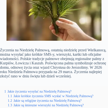
Życzenia na Niedzielę Palmową, ostatnią niedzielę przed Wielkanocą,
można wysyłać jako krótkie SMS-y, wierszyki, kartki lub oficjalne
wiadomości. Polskie tradycje palmowe obejmują regionalne palmy z
Kurpiów, Łowicza i Kaszub. Poświęcona palma symbolizuje ochronę
domu, odnowę życia oraz wjazd Chrystusa do Jerozolimy. W 2026
roku Niedziela Palmowa przypada na 29 marca. Życzenia najlepiej
złożyć rano w dniu święta lub dzień wcześniej.
1
Jakie życzenia wysyłać na Niedzielę Palmową?
1.1
Jakie krótkie życzenia SMS wysłać w Niedzielę Palmową?
1.2
Jakie są religijne życzenia na Niedzielę Palmową?
1.3
Jakie są śmieszne wierszyki na Niedzielę Palmową?