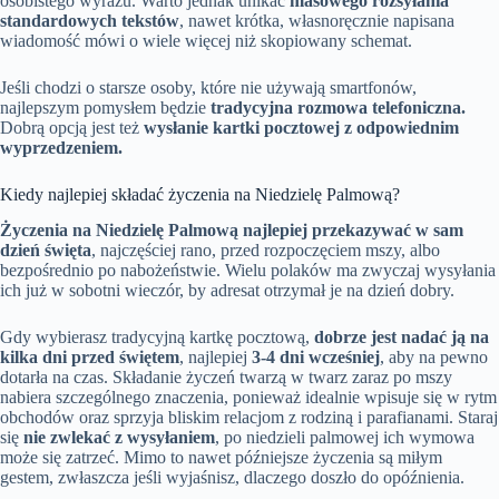
osobistego wyrazu. Warto jednak unikać
masowego rozsyłania
standardowych tekstów
, nawet krótka, własnoręcznie napisana
wiadomość mówi o wiele więcej niż skopiowany schemat.
Jeśli chodzi o starsze osoby, które nie używają smartfonów,
najlepszym pomysłem będzie
tradycyjna rozmowa telefoniczna.
Dobrą opcją jest też
wysłanie kartki pocztowej z odpowiednim
wyprzedzeniem.
Kiedy najlepiej składać życzenia na Niedzielę Palmową?
Życzenia na Niedzielę Palmową najlepiej przekazywać w sam
dzień święta
, najczęściej rano, przed rozpoczęciem mszy, albo
bezpośrednio po nabożeństwie. Wielu polaków ma zwyczaj wysyłania
ich już w sobotni wieczór, by adresat otrzymał je na dzień dobry.
Gdy wybierasz tradycyjną kartkę pocztową,
dobrze jest nadać ją na
kilka dni przed świętem
, najlepiej
3-4 dni wcześniej
, aby na pewno
dotarła na czas. Składanie życzeń twarzą w twarz zaraz po mszy
nabiera szczególnego znaczenia, ponieważ idealnie wpisuje się w rytm
obchodów oraz sprzyja bliskim relacjom z rodziną i parafianami. Staraj
się
nie zwlekać z wysyłaniem
, po niedzieli palmowej ich wymowa
może się zatrzeć. Mimo to nawet późniejsze życzenia są miłym
gestem, zwłaszcza jeśli wyjaśnisz, dlaczego doszło do opóźnienia.