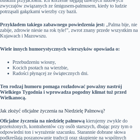
bliskimi przyjaciółmi. Ich korzenie sięgają dawnych ludowych
zwyczajów związanych ze śmigusem-palmusem, kiedy to ludzie
potrząsali gałązkami wierzby czy bazii.
Przykładem takiego zabawnego powiedzenia jest:
„Palma bije, nie
zabije, zdrowie niesie na rok tyle!”, zwrot znany przede wszystkim na
Kujawach i Mazowszu.
Wiele innych humorystycznych wierszyków opowiada o:
Przebudzeniu wiosny,
Kocich psotach na wierzbie,
Radości płynącej ze świątecznych dni.
Ten rodzaj humoru pomaga rozładować poważny nastrój
Wielkiego Tygodnia i wprowadza pogodny klimat tuż przed
Wielkanocą.
Jak złożyć oficjalne życzenia na Niedzielę Palmową?
Oficjalne życzenia na niedzielę palmową
kierujemy zwykle do
przełożonych, kontrahentów czy osób starszych, dbając przy tym o
odpowiedni ton i wyrażenie szacunku. Starannie dobrane słowa
podkreślają poszanowanie tradycji oraz skupienie na wspólnych