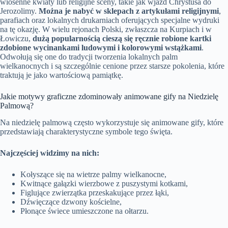
wiosenne kwiaty lub religijne sceny, takie jak wjazd Chrystusa do
Jerozolimy.
Można je nabyć w sklepach z artykułami religijnymi
,
parafiach oraz lokalnych drukarniach oferujących specjalne wydruki
na tę okazję. W wielu rejonach Polski, zwłaszcza na Kurpiach i w
Łowiczu,
dużą popularnością cieszą się ręcznie robione kartki
zdobione wycinankami ludowymi i kolorowymi wstążkami
.
Odwołują się one do tradycji tworzenia lokalnych palm
wielkanocnych i są szczególnie cenione przez starsze pokolenia, które
traktują je jako wartościową pamiątkę.
Jakie motywy graficzne zdominowały animowane gify na Niedzielę
Palmową?
Na niedzielę palmową często wykorzystuje się animowane gify, które
przedstawiają charakterystyczne symbole tego święta.
Najczęściej widzimy na nich:
Kołyszące się na wietrze palmy wielkanocne,
Kwitnące gałązki wierzbowe z puszystymi kotkami,
Figlujące zwierzątka przeskakujące przez łąki,
Dźwięczące dzwony kościelne,
Płonące świece umieszczone na ołtarzu.