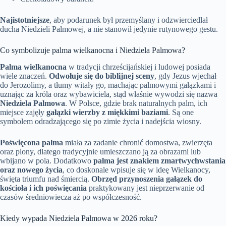
Najistotniejsze
, aby podarunek był przemyślany i odzwierciedlał
ducha Niedzieli Palmowej, a nie stanowił jedynie rutynowego gestu.
Co symbolizuje palma wielkanocna i Niedziela Palmowa?
Palma wielkanocna
w tradycji chrześcijańskiej i ludowej posiada
wiele znaczeń.
Odwołuje się do biblijnej sceny
, gdy Jezus wjechał
do Jerozolimy, a tłumy witały go, machając palmowymi gałązkami i
uznając za króla oraz wybawiciela, stąd właśnie wywodzi się nazwa
Niedziela Palmowa
. W Polsce, gdzie brak naturalnych palm, ich
miejsce zajęły
gałązki wierzby z miękkimi baziami
. Są one
symbolem odradzającego się po zimie życia i nadejścia wiosny.
Poświęcona palma
miała za zadanie chronić domostwa, zwierzęta
oraz plony, dlatego tradycyjnie umieszczano ją za obrazami lub
wbijano w pola. Dodatkowo
palma jest znakiem zmartwychwstania
oraz nowego życia
, co doskonale wpisuje się w ideę Wielkanocy,
święta triumfu nad śmiercią.
Obrzęd przynoszenia gałązek do
kościoła i ich poświęcania
praktykowany jest nieprzerwanie od
czasów średniowiecza aż po współczesność.
Kiedy wypada Niedziela Palmowa w 2026 roku?