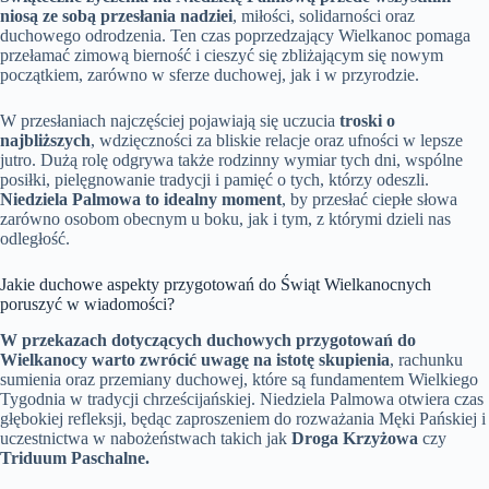
niosą ze sobą przesłania nadziei
, miłości, solidarności oraz
duchowego odrodzenia. Ten czas poprzedzający Wielkanoc pomaga
przełamać zimową bierność i cieszyć się zbliżającym się nowym
początkiem, zarówno w sferze duchowej, jak i w przyrodzie.
W przesłaniach najczęściej pojawiają się uczucia
troski o
najbliższych
, wdzięczności za bliskie relacje oraz ufności w lepsze
jutro. Dużą rolę odgrywa także rodzinny wymiar tych dni, wspólne
posiłki, pielęgnowanie tradycji i pamięć o tych, którzy odeszli.
Niedziela Palmowa to idealny moment
, by przesłać ciepłe słowa
zarówno osobom obecnym u boku, jak i tym, z którymi dzieli nas
odległość.
Jakie duchowe aspekty przygotowań do Świąt Wielkanocnych
poruszyć w wiadomości?
W przekazach dotyczących duchowych przygotowań do
Wielkanocy warto zwrócić uwagę na istotę skupienia
, rachunku
sumienia oraz przemiany duchowej, które są fundamentem Wielkiego
Tygodnia w tradycji chrześcijańskiej. Niedziela Palmowa otwiera czas
głębokiej refleksji, będąc zaproszeniem do rozważania Męki Pańskiej i
uczestnictwa w nabożeństwach takich jak
Droga Krzyżowa
czy
Triduum Paschalne.