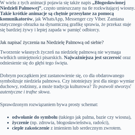
W wielu z tych animacji pojawia się także napis
„Błogosławionej
Niedzieli Palmowej”
, często umieszczany na tle rozkwitającej wiosny.
Takie krótkie animacje są chętnie przesyłane za pomocą
komunikatorów
, jak WhatsApp, Messenger czy Viber. Zamiana
statycznego obrazka na dynamiczną grafikę sprawia, że przekaz staje
się bardziej żywy i lepiej zapada w pamięć odbiorcy.
Jak napisać życzenia na Niedzielę Palmową od siebie?
Tworzenie własnych życzeń na niedzielę palmową nie wymaga
wielkich umiejętności pisarskich.
Najważniejsza jest szczerość
oraz
odniesienie się do głębi tego święta.
Dobrym początkiem jest zastanowienie się, co dla obdarowanego
symbolizuje niedziela palmowa. Czy istotniejszy jest dla niego wymiar
duchowy, rodzinny, a może tradycja kulturowa?
To pozwoli stworzyć
autentyczne i trafne słowa.
Sprawdzonym rozwiązaniem bywa prosty schemat:
odwołanie do symbolu
(takiego jak palma, bazie czy wiosna),
życzenie
(np. zdrowia, błogosławieństwa, radości),
ciepłe zakończenie
z imieniem lub serdecznym zwrotem.