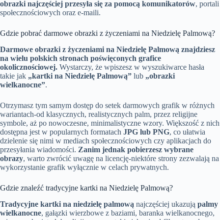
obrazki najczęściej przesyła się za pomocą komunikatorów
, portali
społecznościowych oraz e-maili.
Gdzie pobrać darmowe obrazki z życzeniami na Niedzielę Palmową?
Darmowe obrazki z życzeniami na Niedzielę Palmową znajdziesz
na wielu polskich stronach poświęconych grafice
okolicznościowej.
Wystarczy, że wpiszesz w wyszukiwarce hasła
takie jak
„kartki na Niedzielę Palmową”
lub
„obrazki
wielkanocne”
.
Otrzymasz tym samym dostęp do setek darmowych grafik w różnych
wariantach-od klasycznych, realistycznych palm, przez religijne
symbole, aż po nowoczesne, minimalistyczne wzory. Większość z nich
dostępna jest w popularnych formatach
JPG lub PNG
, co ułatwia
dzielenie się nimi w mediach społecznościowych czy aplikacjach do
przesyłania wiadomości.
Zanim jednak pobierzesz wybrane
obrazy
, warto zwrócić uwagę na licencję-niektóre strony zezwalają na
wykorzystanie grafik wyłącznie w celach prywatnych.
Gdzie znaleźć tradycyjne kartki na Niedzielę Palmową?
Tradycyjne kartki na niedzielę palmową
najczęściej ukazują
palmy
wielkanocne
, gałązki wierzbowe z baziami, baranka wielkanocnego,