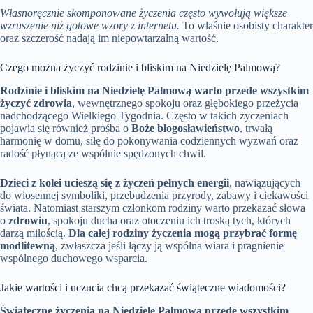
Własnoręcznie skomponowane życzenia często wywołują większe
wzruszenie niż gotowe wzory z internetu.
To właśnie osobisty charakter
oraz szczerość nadają im niepowtarzalną wartość.
Czego można życzyć rodzinie i bliskim na Niedzielę Palmową?
Rodzinie i bliskim na Niedzielę Palmową warto przede wszystkim
życzyć zdrowia
, wewnętrznego spokoju oraz głębokiego przeżycia
nadchodzącego Wielkiego Tygodnia. Często w takich życzeniach
pojawia się również prośba o
Boże błogosławieństwo
, trwałą
harmonię w domu, siłę do pokonywania codziennych wyzwań oraz
radość płynącą ze wspólnie spędzonych chwil.
Dzieci z kolei ucieszą się z życzeń pełnych energii
, nawiązujących
do wiosennej symboliki, przebudzenia przyrody, zabawy i ciekawości
świata. Natomiast starszym członkom rodziny warto przekazać słowa
o
zdrowiu
, spokoju ducha oraz otoczeniu ich troską tych, których
darzą miłością.
Dla całej rodziny życzenia mogą przybrać formę
modlitewną
, zwłaszcza jeśli łączy ją wspólna wiara i pragnienie
wspólnego duchowego wsparcia.
Jakie wartości i uczucia chcą przekazać świąteczne wiadomości?
Świąteczne życzenia na Niedzielę Palmową przede wszystkim