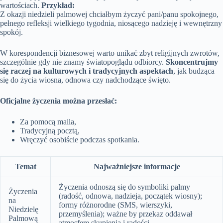
wartościach.
Przykład:
Z okazji niedzieli palmowej chciałbym życzyć pani/panu spokojnego,
pełnego refleksji wielkiego tygodnia, niosącego nadzieję i wewnętrzny
spokój.
W korespondencji biznesowej warto unikać zbyt religijnych zwrotów,
szczególnie gdy nie znamy światopoglądu odbiorcy.
Skoncentrujmy
się raczej na kulturowych i tradycyjnych aspektach
, jak budząca
się do życia wiosna, odnowa czy nadchodzące święto.
Oficjalne życzenia można przesłać:
Za pomocą maila,
Tradycyjną pocztą,
Wręczyć osobiście podczas spotkania.
Temat
Najważniejsze informacje
Życzenia odnoszą się do symboliki palmy
Życzenia
(radość, odnowa, nadzieja, początek wiosny);
na
formy różnorodne (SMS, wierszyki,
Niedzielę
przemyślenia); ważne by przekaz oddawał
Palmową
atmosferę skupienia i radości.