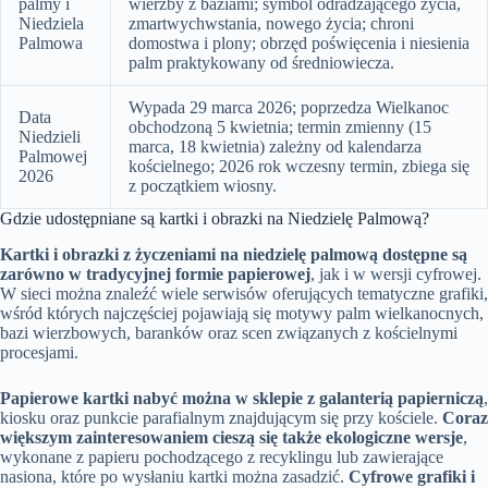
palmy i
wierzby z baziami; symbol odradzającego życia,
Niedziela
zmartwychwstania, nowego życia; chroni
Palmowa
domostwa i plony; obrzęd poświęcenia i niesienia
palm praktykowany od średniowiecza.
Wypada 29 marca 2026; poprzedza Wielkanoc
Data
obchodzoną 5 kwietnia; termin zmienny (15
Niedzieli
marca, 18 kwietnia) zależny od kalendarza
Palmowej
kościelnego; 2026 rok wczesny termin, zbiega się
2026
z początkiem wiosny.
Gdzie udostępniane są kartki i obrazki na Niedzielę Palmową?
Kartki i obrazki z życzeniami na niedzielę palmową dostępne są
zarówno w tradycyjnej formie papierowej
, jak i w wersji cyfrowej.
W sieci można znaleźć wiele serwisów oferujących tematyczne grafiki,
wśród których najczęściej pojawiają się motywy palm wielkanocnych,
bazi wierzbowych, baranków oraz scen związanych z kościelnymi
procesjami.
Papierowe kartki nabyć można w sklepie z galanterią papierniczą
,
kiosku oraz punkcie parafialnym znajdującym się przy kościele.
Coraz
większym zainteresowaniem cieszą się także ekologiczne wersje
,
wykonane z papieru pochodzącego z recyklingu lub zawierające
nasiona, które po wysłaniu kartki można zasadzić.
Cyfrowe grafiki i