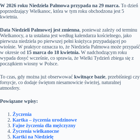
W 2026 roku Niedziela Palmowa przypada na 29 marca.
To dzień
poprzedzający Wielkanoc, która w tym roku obchodzona jest 5
kwietnia.
Data Niedzieli Palmowej jest zmienna
, ponieważ zależy od terminu
Wielkanocy, a ta ustalana jest według kalendarza kościelnego, jako
pierwsza niedziela po pierwszej pełni księżyca przypadającej po
wiośnie. W praktyce oznacza to, że Niedziela Palmowa może przypaść
w okresie od
15 marca do 18 kwietnia.
W nadchodzącym roku
wypada dosyć wcześnie, co sprawia, że Wielki Tydzień zbiega się z
początkiem wiosny w Polsce.
To czas, gdy można już obserwować
kwitnące bazie
, przebiśniegi czy
forsycje, co dodaje świętom niesamowicie świeżej, naturalnej
atmosfery.
Powiązane wpisy:
Życzenia
Kartka – życzenia urodzinowe
Fajne życzenia dla mężczyzny
Życzenia wielkanocne
Kartki na Niedzielę