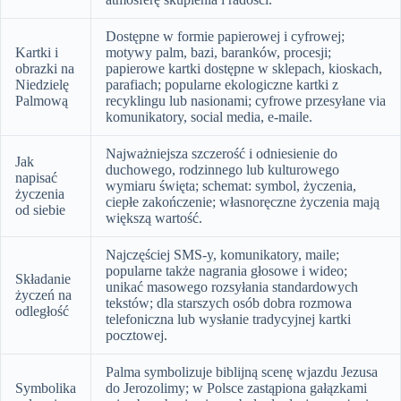
Dostępne w formie papierowej i cyfrowej;
Kartki i
motywy palm, bazi, baranków, procesji;
obrazki na
papierowe kartki dostępne w sklepach, kioskach,
Niedzielę
parafiach; popularne ekologiczne kartki z
Palmową
recyklingu lub nasionami; cyfrowe przesyłane via
komunikatory, social media, e-maile.
Najważniejsza szczerość i odniesienie do
Jak
duchowego, rodzinnego lub kulturowego
napisać
wymiaru święta; schemat: symbol, życzenia,
życzenia
ciepłe zakończenie; własnoręczne życzenia mają
od siebie
większą wartość.
Najczęściej SMS-y, komunikatory, maile;
popularne także nagrania głosowe i wideo;
Składanie
unikać masowego rozsyłania standardowych
życzeń na
tekstów; dla starszych osób dobra rozmowa
odległość
telefoniczna lub wysłanie tradycyjnej kartki
pocztowej.
Palma symbolizuje biblijną scenę wjazdu Jezusa
Symbolika
do Jerozolimy; w Polsce zastąpiona gałązkami