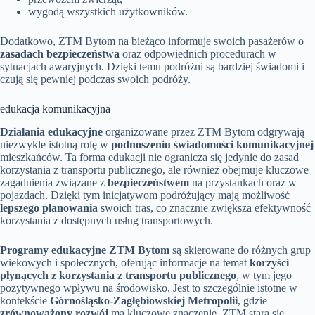
wygodą wszystkich użytkowników.
Dodatkowo, ZTM Bytom na bieżąco informuje swoich pasażerów o
zasadach bezpieczeństwa
oraz odpowiednich procedurach w
sytuacjach awaryjnych. Dzięki temu podróżni są bardziej świadomi i
czują się pewniej podczas swoich podróży.
edukacja komunikacyjna
Działania edukacyjne
organizowane przez ZTM Bytom odgrywają
niezwykle istotną rolę w
podnoszeniu świadomości komunikacyjnej
mieszkańców. Ta forma edukacji nie ogranicza się jedynie do zasad
korzystania z transportu publicznego, ale również obejmuje kluczowe
zagadnienia związane z
bezpieczeństwem
na przystankach oraz w
pojazdach. Dzięki tym inicjatywom podróżujący mają możliwość
lepszego planowania
swoich tras, co znacznie zwiększa efektywność
korzystania z dostępnych usług transportowych.
Programy edukacyjne ZTM Bytom
są skierowane do różnych grup
wiekowych i społecznych, oferując informacje na temat
korzyści
płynących z korzystania z transportu publicznego
, w tym jego
pozytywnego wpływu na środowisko. Jest to szczególnie istotne w
kontekście
Górnośląsko-Zagłębiowskiej Metropolii
, gdzie
zrównoważony rozwój
ma kluczowe znaczenie. ZTM stara się