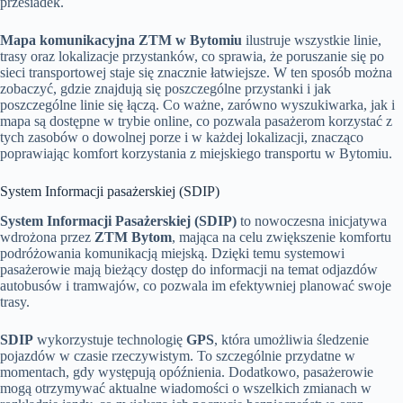
przesiadek.
Mapa komunikacyjna ZTM w Bytomiu
ilustruje wszystkie linie,
trasy oraz lokalizacje przystanków, co sprawia, że poruszanie się po
sieci transportowej staje się znacznie łatwiejsze. W ten sposób można
zobaczyć, gdzie znajdują się poszczególne przystanki i jak
poszczególne linie się łączą. Co ważne, zarówno wyszukiwarka, jak i
mapa są dostępne w trybie online, co pozwala pasażerom korzystać z
tych zasobów o dowolnej porze i w każdej lokalizacji, znacząco
poprawiając komfort korzystania z miejskiego transportu w Bytomiu.
System Informacji pasażerskiej (SDIP)
System Informacji Pasażerskiej (SDIP)
to nowoczesna inicjatywa
wdrożona przez
ZTM Bytom
, mająca na celu zwiększenie komfortu
podróżowania komunikacją miejską. Dzięki temu systemowi
pasażerowie mają bieżący dostęp do informacji na temat odjazdów
autobusów i tramwajów, co pozwala im efektywniej planować swoje
trasy.
SDIP
wykorzystuje technologię
GPS
, która umożliwia śledzenie
pojazdów w czasie rzeczywistym. To szczególnie przydatne w
momentach, gdy występują opóźnienia. Dodatkowo, pasażerowie
mogą otrzymywać aktualne wiadomości o wszelkich zmianach w