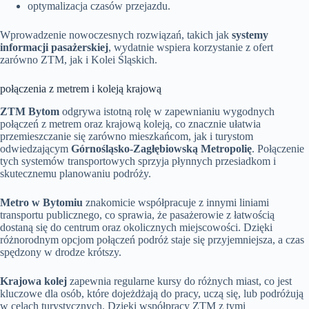
optymalizacja czasów przejazdu.
Wprowadzenie nowoczesnych rozwiązań, takich jak
systemy
informacji pasażerskiej
, wydatnie wspiera korzystanie z ofert
zarówno ZTM, jak i Kolei Śląskich.
połączenia z metrem i koleją krajową
ZTM Bytom
odgrywa istotną rolę w zapewnianiu wygodnych
połączeń z metrem oraz krajową koleją, co znacznie ułatwia
przemieszczanie się zarówno mieszkańcom, jak i turystom
odwiedzającym
Górnośląsko-Zagłębiowską Metropolię
. Połączenie
tych systemów transportowych sprzyja płynnych przesiadkom i
skutecznemu planowaniu podróży.
Metro w Bytomiu
znakomicie współpracuje z innymi liniami
transportu publicznego, co sprawia, że pasażerowie z łatwością
dostaną się do centrum oraz okolicznych miejscowości. Dzięki
różnorodnym opcjom połączeń podróż staje się przyjemniejsza, a czas
spędzony w drodze krótszy.
Krajowa kolej
zapewnia regularne kursy do różnych miast, co jest
kluczowe dla osób, które dojeżdżają do pracy, uczą się, lub podróżują
w celach turystycznych. Dzięki współpracy ZTM z tymi