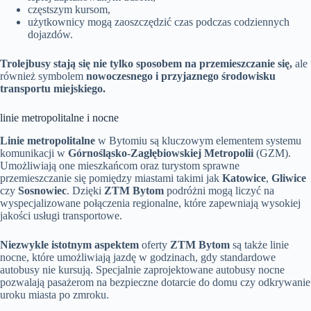
częstszym kursom,
użytkownicy mogą zaoszczędzić czas podczas codziennych
dojazdów.
Trolejbusy stają się nie tylko sposobem na przemieszczanie się,
ale
również symbolem
nowoczesnego i przyjaznego środowisku
transportu miejskiego.
linie metropolitalne i nocne
Linie metropolitalne
w Bytomiu są kluczowym elementem systemu
komunikacji w
Górnośląsko-Zagłębiowskiej Metropolii
(GZM).
Umożliwiają one mieszkańcom oraz turystom sprawne
przemieszczanie się pomiędzy miastami takimi jak
Katowice
,
Gliwice
czy
Sosnowiec
. Dzięki
ZTM Bytom
podróżni mogą liczyć na
wyspecjalizowane połączenia regionalne, które zapewniają wysokiej
jakości usługi transportowe.
Niezwykle istotnym aspektem
oferty
ZTM Bytom
są także linie
nocne, które umożliwiają jazdę w godzinach, gdy standardowe
autobusy nie kursują. Specjalnie zaprojektowane autobusy nocne
pozwalają pasażerom na bezpieczne dotarcie do domu czy odkrywanie
uroku miasta po zmroku.