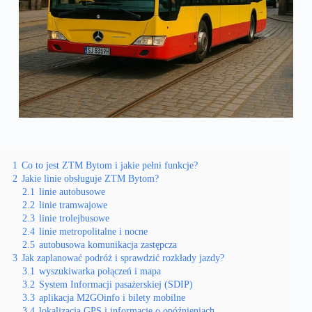
1
Co to jest ZTM Bytom i jakie pełni funkcje?
2
Jakie linie obsługuje ZTM Bytom?
2.1
linie autobusowe
2.2
linie tramwajowe
2.3
linie trolejbusowe
2.4
linie metropolitalne i nocne
2.5
autobusowa komunikacja zastępcza
3
Jak zaplanować podróż i sprawdzić rozkłady jazdy?
3.1
wyszukiwarka połączeń i mapa
3.2
System Informacji pasażerskiej (SDIP)
3.3
aplikacja M2GOinfo i bilety mobilne
3.4
lokalizacja GPS i informacje o opóźnieniach