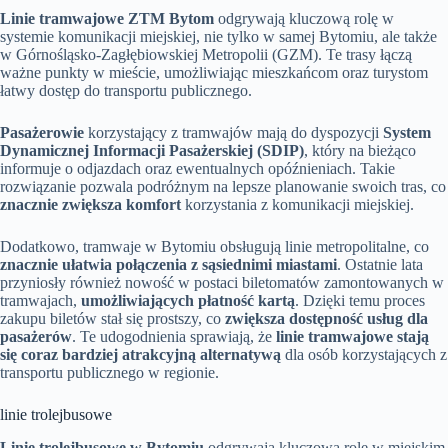
Linie tramwajowe ZTM Bytom
odgrywają kluczową rolę w
systemie komunikacji miejskiej, nie tylko w samej Bytomiu, ale także
w Górnośląsko-Zagłębiowskiej Metropolii (GZM). Te trasy łączą
ważne punkty w mieście, umożliwiając mieszkańcom oraz turystom
łatwy dostęp do transportu publicznego.
Pasażerowie
korzystający z tramwajów mają do dyspozycji
System
Dynamicznej Informacji Pasażerskiej (SDIP)
, który na bieżąco
informuje o odjazdach oraz ewentualnych opóźnieniach. Takie
rozwiązanie pozwala podróżnym na lepsze planowanie swoich tras, co
znacznie zwiększa komfort
korzystania z komunikacji miejskiej.
Dodatkowo, tramwaje w Bytomiu obsługują linie metropolitalne, co
znacznie ułatwia połączenia z sąsiednimi miastami
. Ostatnie lata
przyniosły również nowość w postaci biletomatów zamontowanych w
tramwajach,
umożliwiających płatność kartą
. Dzięki temu proces
zakupu biletów stał się prostszy, co
zwiększa dostępność usług dla
pasażerów
. Te udogodnienia sprawiają, że
linie tramwajowe stają
się coraz bardziej atrakcyjną alternatywą
dla osób korzystających z
transportu publicznego w regionie.
linie trolejbusowe
Linie trolejbusowe w Bytomiu
odgrywają kluczową rolę w miejskim