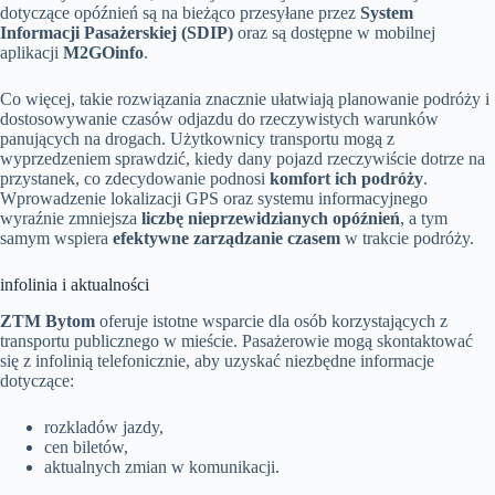
dotyczące opóźnień są na bieżąco przesyłane przez
System
Informacji Pasażerskiej (SDIP)
oraz są dostępne w mobilnej
aplikacji
M2GOinfo
.
Co więcej, takie rozwiązania znacznie ułatwiają planowanie podróży i
dostosowywanie czasów odjazdu do rzeczywistych warunków
panujących na drogach. Użytkownicy transportu mogą z
wyprzedzeniem sprawdzić, kiedy dany pojazd rzeczywiście dotrze na
przystanek, co zdecydowanie podnosi
komfort ich podróży
.
Wprowadzenie lokalizacji GPS oraz systemu informacyjnego
wyraźnie zmniejsza
liczbę nieprzewidzianych opóźnień
, a tym
samym wspiera
efektywne zarządzanie czasem
w trakcie podróży.
infolinia i aktualności
ZTM Bytom
oferuje istotne wsparcie dla osób korzystających z
transportu publicznego w mieście. Pasażerowie mogą skontaktować
się z infolinią telefonicznie, aby uzyskać niezbędne informacje
dotyczące:
rozkladów jazdy,
cen biletów,
aktualnych zmian w komunikacji.