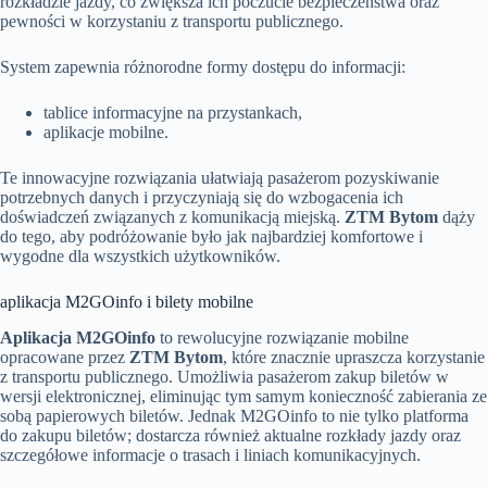
rozkładzie jazdy, co zwiększa ich poczucie bezpieczeństwa oraz
pewności w korzystaniu z transportu publicznego.
System zapewnia różnorodne formy dostępu do informacji:
tablice informacyjne na przystankach,
aplikacje mobilne.
Te innowacyjne rozwiązania ułatwiają pasażerom pozyskiwanie
potrzebnych danych i przyczyniają się do wzbogacenia ich
doświadczeń związanych z komunikacją miejską.
ZTM Bytom
dąży
do tego, aby podróżowanie było jak najbardziej komfortowe i
wygodne dla wszystkich użytkowników.
aplikacja M2GOinfo i bilety mobilne
Aplikacja M2GOinfo
to rewolucyjne rozwiązanie mobilne
opracowane przez
ZTM Bytom
, które znacznie upraszcza korzystanie
z transportu publicznego. Umożliwia pasażerom zakup biletów w
wersji elektronicznej, eliminując tym samym konieczność zabierania ze
sobą papierowych biletów. Jednak M2GOinfo to nie tylko platforma
do zakupu biletów; dostarcza również aktualne rozkłady jazdy oraz
szczegółowe informacje o trasach i liniach komunikacyjnych.