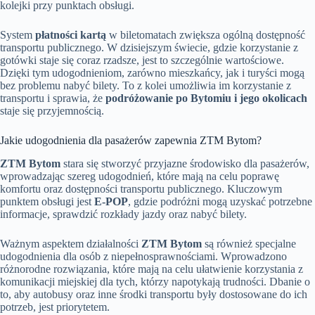
kolejki przy punktach obsługi.
System
płatności kartą
w biletomatach zwiększa ogólną dostępność
transportu publicznego. W dzisiejszym świecie, gdzie korzystanie z
gotówki staje się coraz rzadsze, jest to szczególnie wartościowe.
Dzięki tym udogodnieniom, zarówno mieszkańcy, jak i turyści mogą
bez problemu nabyć bilety. To z kolei umożliwia im korzystanie z
transportu i sprawia, że
podróżowanie po Bytomiu i jego okolicach
staje się przyjemnością.
Jakie udogodnienia dla pasażerów zapewnia ZTM Bytom?
ZTM Bytom
stara się stworzyć przyjazne środowisko dla pasażerów,
wprowadzając szereg udogodnień, które mają na celu poprawę
komfortu oraz dostępności transportu publicznego. Kluczowym
punktem obsługi jest
E-POP
, gdzie podróżni mogą uzyskać potrzebne
informacje, sprawdzić rozkłady jazdy oraz nabyć bilety.
Ważnym aspektem działalności
ZTM Bytom
są również specjalne
udogodnienia dla osób z niepełnosprawnościami. Wprowadzono
różnorodne rozwiązania, które mają na celu ułatwienie korzystania z
komunikacji miejskiej dla tych, którzy napotykają trudności. Dbanie o
to, aby autobusy oraz inne środki transportu były dostosowane do ich
potrzeb, jest priorytetem.