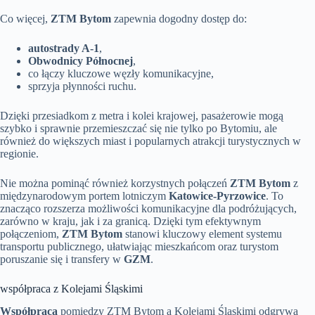
Co więcej,
ZTM Bytom
zapewnia dogodny dostęp do:
autostrady A-1
,
Obwodnicy Północnej
,
co łączy kluczowe węzły komunikacyjne,
sprzyja płynności ruchu.
Dzięki przesiadkom z metra i kolei krajowej, pasażerowie mogą
szybko i sprawnie przemieszczać się nie tylko po Bytomiu, ale
również do większych miast i popularnych atrakcji turystycznych w
regionie.
Nie można pominąć również korzystnych połączeń
ZTM Bytom
z
międzynarodowym portem lotniczym
Katowice-Pyrzowice
. To
znacząco rozszerza możliwości komunikacyjne dla podróżujących,
zarówno w kraju, jak i za granicą. Dzięki tym efektywnym
połączeniom,
ZTM Bytom
stanowi kluczowy element systemu
transportu publicznego, ułatwiając mieszkańcom oraz turystom
poruszanie się i transfery w
GZM
.
współpraca z Kolejami Śląskimi
Współpraca
pomiędzy ZTM Bytom a Kolejami Śląskimi odgrywa