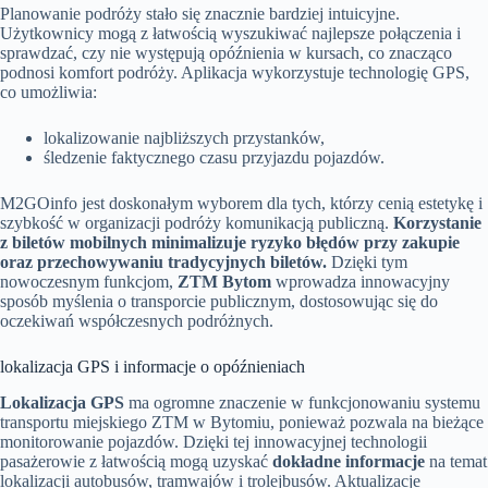
Planowanie podróży stało się znacznie bardziej intuicyjne.
Użytkownicy mogą z łatwością wyszukiwać najlepsze połączenia i
sprawdzać, czy nie występują opóźnienia w kursach, co znacząco
podnosi komfort podróży. Aplikacja wykorzystuje technologię GPS,
co umożliwia:
lokalizowanie najbliższych przystanków,
śledzenie faktycznego czasu przyjazdu pojazdów.
M2GOinfo jest doskonałym wyborem dla tych, którzy cenią estetykę i
szybkość w organizacji podróży komunikacją publiczną.
Korzystanie
z biletów mobilnych minimalizuje ryzyko błędów przy zakupie
oraz przechowywaniu tradycyjnych biletów.
Dzięki tym
nowoczesnym funkcjom,
ZTM Bytom
wprowadza innowacyjny
sposób myślenia o transporcie publicznym, dostosowując się do
oczekiwań współczesnych podróżnych.
lokalizacja GPS i informacje o opóźnieniach
Lokalizacja GPS
ma ogromne znaczenie w funkcjonowaniu systemu
transportu miejskiego ZTM w Bytomiu, ponieważ pozwala na bieżące
monitorowanie pojazdów. Dzięki tej innowacyjnej technologii
pasażerowie z łatwością mogą uzyskać
dokładne informacje
na temat
lokalizacji autobusów, tramwajów i trolejbusów. Aktualizacje