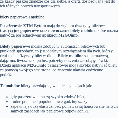
że każdy pasażer znajdzie coś dla siebie, a oferta dostosowana jest do
ich różnych potrzeb transportowych.
bilety papierowe i mobilne
Pasażerowie ZTM Bytom
mają do wyboru dwa typy biletów:
tradycyjne papierowe
oraz
nowoczesne bilety mobilne
, które można
nabyć za pośrednictwem
aplikacji M2GOinfo
.
Bilety papierowe
można zdobyć w automatach biletowych lub
punktach sprzedaży, co jest idealnym rozwiązaniem dla tych, którzy
cenią sobie fizyczny bilet w dłoni.
Bilety mobilne
są alternatywą,
dając możliwość zakupu bez potrzeby noszenia ze sobą gotówki.
Dzięki aplikacji
M2GOinfo
pasażerowie mogą szybko nabywać bilety
za pomocą swojego smartfona, co znacznie ułatwia codzienne
podróże.
Te mobilne bilety
przydają się w takich sytuacjach jak:
gdy pasażerowie muszą szybko zdobyć bilet,
trudne poranne i popołudniowe godziny szczytu,
zapewniają dużą elastyczność, ponieważ są honorowane na tych
samych zasadach jak papierowe odpowiedniki.