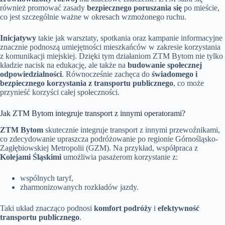
również promować zasady
bezpiecznego poruszania się
po mieście,
co jest szczególnie ważne w okresach wzmożonego ruchu.
Inicjatywy
takie jak warsztaty, spotkania oraz kampanie informacyjne
znacznie podnoszą umiejętności mieszkańców w zakresie korzystania
z komunikacji miejskiej. Dzięki tym działaniom ZTM Bytom nie tylko
kładzie nacisk na edukację, ale także na
budowanie społecznej
odpowiedzialności
. Równocześnie zachęca do
świadomego i
bezpiecznego korzystania z transportu publicznego
, co może
przynieść korzyści całej społeczności.
Jak ZTM Bytom integruje transport z innymi operatorami?
ZTM Bytom
skutecznie integruje transport z innymi przewoźnikami,
co zdecydowanie upraszcza podróżowanie po regionie Górnośląsko-
Zagłębiowskiej Metropolii (GZM). Na przykład, współpraca z
Kolejami Śląskimi
umożliwia pasażerom korzystanie z:
wspólnych taryf,
zharmonizowanych rozkładów jazdy.
Taki układ znacząco podnosi
komfort podróży
i
efektywność
transportu publicznego
.