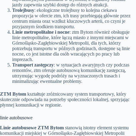
jazdy zapewnia szybki dostęp do różnych atrakcji.
Trolejbusy
: ekologiczne trolejbusy to kolejna ciekawa
propozycja w ofercie ztm, ich trasy przebiegają głównie przez
centrum miasta oraz wzdłuż kluczowych arterii, co czyni je
przyjaznym środkiem transportu.
Linie metropolitalne i nocne
: ztm Bytom również obsługuje
linie metropolitalne, które łączą miasto z innymi miejscami w
Górnośląsko-Zagłębiowskiej Metropolii, dla tych, którzy
potrzebują transportu w późnych godzinach, dostępne są linie
nocne, co jest istotne dla osób wracających po pracy lub
imprezach.
Transport zastępczy
: w sytuacjach awaryjnych czy podczas
remontów, ztm oferuje autobusową komunikację zastępczą,
utrzymując wygodę podróży na wyznaczonych trasach i
minimalizując ewentualne problemy.
ZTM Bytom
kształtuje zróżnicowany system transportowy, który
skutecznie odpowiada na potrzeby społeczności lokalnej, sprzyjając
płynnej komunikacji w regionie.
linie autobusowe
Linie autobusowe ZTM Bytom
stanowią istotny element systemu
komunikacji miejskiej w Górnośląsko-Zagłębiowskiej Metropolii