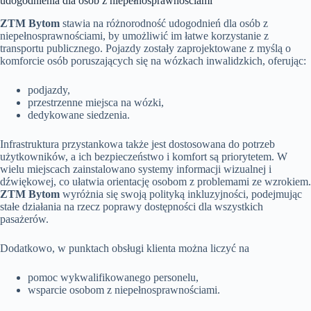
udogodnienia dla osób z niepełnosprawnościami
ZTM Bytom
stawia na różnorodność udogodnień dla osób z
niepełnosprawnościami, by umożliwić im łatwe korzystanie z
transportu publicznego. Pojazdy zostały zaprojektowane z myślą o
komforcie osób poruszających się na wózkach inwalidzkich, oferując:
podjazdy,
przestrzenne miejsca na wózki,
dedykowane siedzenia.
Infrastruktura przystankowa także jest dostosowana do potrzeb
użytkowników, a ich bezpieczeństwo i komfort są priorytetem. W
wielu miejscach zainstalowano systemy informacji wizualnej i
dźwiękowej, co ułatwia orientację osobom z problemami ze wzrokiem.
ZTM Bytom
wyróżnia się swoją polityką inkluzyjności, podejmując
stałe działania na rzecz poprawy dostępności dla wszystkich
pasażerów.
Dodatkowo, w punktach obsługi klienta można liczyć na
pomoc wykwalifikowanego personelu,
wsparcie osobom z niepełnosprawnościami.