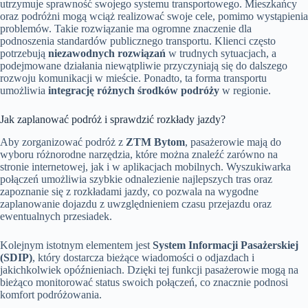
utrzymuje sprawność swojego systemu transportowego. Mieszkańcy
oraz podróżni mogą wciąż realizować swoje cele, pomimo wystąpienia
problemów. Takie rozwiązanie ma ogromne znaczenie dla
podnoszenia standardów publicznego transportu. Klienci często
potrzebują
niezawodnych rozwiązań
w trudnych sytuacjach, a
podejmowane działania niewątpliwie przyczyniają się do dalszego
rozwoju komunikacji w mieście. Ponadto, ta forma transportu
umożliwia
integrację różnych środków podróży
w regionie.
Jak zaplanować podróż i sprawdzić rozkłady jazdy?
Aby zorganizować podróż z
ZTM Bytom
, pasażerowie mają do
wyboru różnorodne narzędzia, które można znaleźć zarówno na
stronie internetowej, jak i w aplikacjach mobilnych. Wyszukiwarka
połączeń umożliwia szybkie odnalezienie najlepszych tras oraz
zapoznanie się z rozkładami jazdy, co pozwala na wygodne
zaplanowanie dojazdu z uwzględnieniem czasu przejazdu oraz
ewentualnych przesiadek.
Kolejnym istotnym elementem jest
System Informacji Pasażerskiej
(SDIP)
, który dostarcza bieżące wiadomości o odjazdach i
jakichkolwiek opóźnieniach. Dzięki tej funkcji pasażerowie mogą na
bieżąco monitorować status swoich połączeń, co znacznie podnosi
komfort podróżowania.