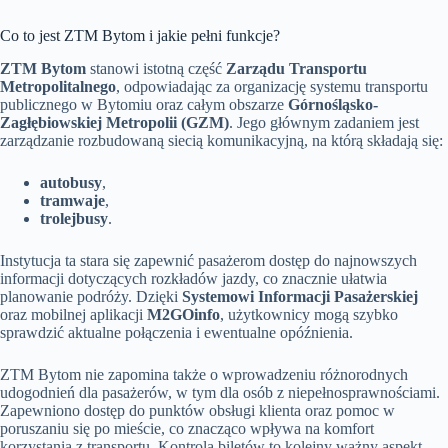
Co to jest ZTM Bytom i jakie pełni funkcje?
ZTM Bytom
stanowi istotną część
Zarządu Transportu
Metropolitalnego
, odpowiadając za organizację systemu transportu
publicznego w Bytomiu oraz całym obszarze
Górnośląsko-
Zagłębiowskiej Metropolii (GZM)
. Jego głównym zadaniem jest
zarządzanie rozbudowaną siecią komunikacyjną, na którą składają się:
autobusy
,
tramwaje
,
trolejbusy
.
Instytucja ta stara się zapewnić pasażerom dostęp do najnowszych
informacji dotyczących rozkładów jazdy, co znacznie ułatwia
planowanie podróży. Dzięki
Systemowi Informacji Pasażerskiej
oraz mobilnej aplikacji
M2GOinfo
, użytkownicy mogą szybko
sprawdzić aktualne połączenia i ewentualne opóźnienia.
ZTM Bytom nie zapomina także o wprowadzeniu różnorodnych
udogodnień dla pasażerów, w tym dla osób z niepełnosprawnościami.
Zapewniono dostęp do punktów obsługi klienta oraz pomoc w
poruszaniu się po mieście, co znacząco wpływa na komfort
korzystania z transportu. Kontrola biletów to kolejny ważny aspekt