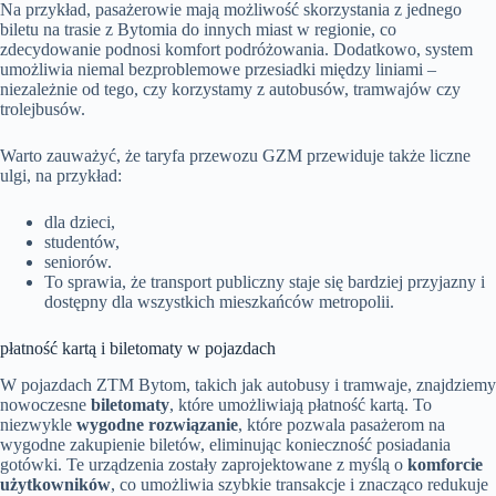
Na przykład, pasażerowie mają możliwość skorzystania z jednego
biletu na trasie z Bytomia do innych miast w regionie, co
zdecydowanie podnosi komfort podróżowania. Dodatkowo, system
umożliwia niemal bezproblemowe przesiadki między liniami –
niezależnie od tego, czy korzystamy z autobusów, tramwajów czy
trolejbusów.
Warto zauważyć, że taryfa przewozu GZM przewiduje także liczne
ulgi, na przykład:
dla dzieci,
studentów,
seniorów.
To sprawia, że transport publiczny staje się bardziej przyjazny i
dostępny dla wszystkich mieszkańców metropolii.
płatność kartą i biletomaty w pojazdach
W pojazdach ZTM Bytom, takich jak autobusy i tramwaje, znajdziemy
nowoczesne
biletomaty
, które umożliwiają płatność kartą. To
niezwykle
wygodne rozwiązanie
, które pozwala pasażerom na
wygodne zakupienie biletów, eliminując konieczność posiadania
gotówki. Te urządzenia zostały zaprojektowane z myślą o
komforcie
użytkowników
, co umożliwia szybkie transakcje i znacząco redukuje