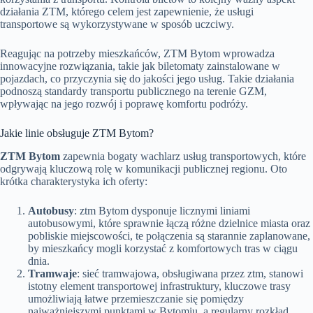
działania ZTM, którego celem jest zapewnienie, że usługi
transportowe są wykorzystywane w sposób uczciwy.
Reagując na potrzeby mieszkańców, ZTM Bytom wprowadza
innowacyjne rozwiązania, takie jak biletomaty zainstalowane w
pojazdach, co przyczynia się do jakości jego usług. Takie działania
podnoszą standardy transportu publicznego na terenie GZM,
wpływając na jego rozwój i poprawę komfortu podróży.
Jakie linie obsługuje ZTM Bytom?
ZTM Bytom
zapewnia bogaty wachlarz usług transportowych, które
odgrywają kluczową rolę w komunikacji publicznej regionu. Oto
krótka charakterystyka ich oferty:
Autobusy
: ztm Bytom dysponuje licznymi liniami
autobusowymi, które sprawnie łączą różne dzielnice miasta oraz
pobliskie miejscowości, te połączenia są starannie zaplanowane,
by mieszkańcy mogli korzystać z komfortowych tras w ciągu
dnia.
Tramwaje
: sieć tramwajowa, obsługiwana przez ztm, stanowi
istotny element transportowej infrastruktury, kluczowe trasy
umożliwiają łatwe przemieszczanie się pomiędzy
najważniejszymi punktami w Bytomiu, a regularny rozkład