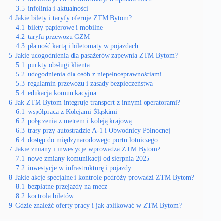
3.5
infolinia i aktualności
4
Jakie bilety i taryfy oferuje ZTM Bytom?
4.1
bilety papierowe i mobilne
4.2
taryfa przewozu GZM
4.3
płatność kartą i biletomaty w pojazdach
5
Jakie udogodnienia dla pasażerów zapewnia ZTM Bytom?
5.1
punkty obsługi klienta
5.2
udogodnienia dla osób z niepełnosprawnościami
5.3
regulamin przewozu i zasady bezpieczeństwa
5.4
edukacja komunikacyjna
6
Jak ZTM Bytom integruje transport z innymi operatorami?
6.1
współpraca z Kolejami Śląskimi
6.2
połączenia z metrem i koleją krajową
6.3
trasy przy autostradzie A-1 i Obwodnicy Północnej
6.4
dostęp do międzynarodowego portu lotniczego
7
Jakie zmiany i inwestycje wprowadza ZTM Bytom?
7.1
nowe zmiany komunikacji od sierpnia 2025
7.2
inwestycje w infrastrukturę i pojazdy
8
Jakie akcje specjalne i kontrole podróży prowadzi ZTM Bytom?
8.1
bezpłatne przejazdy na mecz
8.2
kontrola biletów
9
Gdzie znaleźć oferty pracy i jak aplikować w ZTM Bytom?