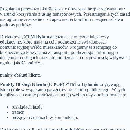
Regulamin przewozu określa zasady dotyczące bezpieczeństwa oraz
warunki korzystania z usług transportowych. Przestrzeganie tych zasad
ma ogromne znaczenie dla zapewnienia komfortu i bezpieczeństwa
podczas podróży.
Dodatkowo,
ZTM Bytom
angażuje się w różne inicjatywy
edukacyjne, które mają na celu podnoszenie świadomości
komunikacyjnej wśród mieszkańców. Programy te zachęcają do
bezpiecznego korzystania z transportu publicznego i informują o
dostępnych usługach oraz udogodnieniach, co z pewnością wpływa na
ogólną jakość podróży.
punkty obsługi klienta
Punkty Obsługi Klienta (E-POP) ZTM w Bytomiu
odgrywają
istotną rolę w wspieraniu pasażerów transportu publicznego. W tych
lokalizacjach osoby podróżujące mogą szybko uzyskać informacje o:
rozkładach jazdy,
trasach,
bieżących zmianach w komunikacji.
Dodatkowo, możliwy jest tam
zakup biletów
, co znacząco upraszcza