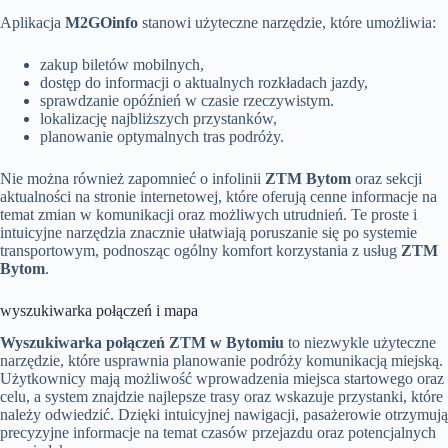
Aplikacja
M2GOinfo
stanowi użyteczne narzędzie, które umożliwia:
zakup biletów mobilnych,
dostęp do informacji o aktualnych rozkładach jazdy,
sprawdzanie opóźnień w czasie rzeczywistym.
lokalizację najbliższych przystanków,
planowanie optymalnych tras podróży.
Nie można również zapomnieć o infolinii
ZTM Bytom
oraz sekcji
aktualności na stronie internetowej, które oferują cenne informacje na
temat zmian w komunikacji oraz możliwych utrudnień. Te proste i
intuicyjne narzędzia znacznie ułatwiają poruszanie się po systemie
transportowym, podnosząc ogólny komfort korzystania z usług
ZTM
Bytom
.
wyszukiwarka połączeń i mapa
Wyszukiwarka połączeń ZTM w Bytomiu
to niezwykle użyteczne
narzędzie, które usprawnia planowanie podróży komunikacją miejską.
Użytkownicy mają możliwość wprowadzenia miejsca startowego oraz
celu, a system znajdzie najlepsze trasy oraz wskazuje przystanki, które
należy odwiedzić. Dzięki intuicyjnej nawigacji, pasażerowie otrzymują
precyzyjne informacje na temat czasów przejazdu oraz potencjalnych