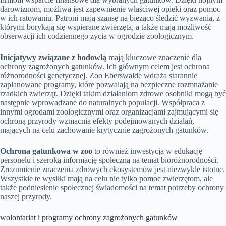
darowiznom, możliwa jest zapewnienie właściwej opieki oraz pomoc
w ich ratowaniu. Patroni mają szansę na bieżąco śledzić wyzwania, z
którymi borykają się wspierane zwierzęta, a także mają możliwość
obserwacji ich codziennego życia w ogrodzie zoologicznym.
Inicjatywy związane z hodowlą
mają kluczowe znaczenie dla
ochrony zagrożonych gatunków. Ich głównym celem jest ochrona
różnorodności genetycznej. Zoo Eberswalde wdraża starannie
zaplanowane programy, które pozwalają na bezpieczne rozmnażanie
rzadkich zwierząt. Dzięki takim działaniom zdrowe osobniki mogą być
następnie wprowadzane do naturalnych populacji. Współpraca z
innymi ogrodami zoologicznymi oraz organizacjami zajmującymi się
ochroną przyrody wzmacnia efekty podejmowanych działań,
mających na celu zachowanie krytycznie zagrożonych gatunków.
Ochrona gatunkowa w zoo
to również inwestycja w edukację
personelu i szeroką informację społeczną na temat bioróżnorodności.
Zrozumienie znaczenia zdrowych ekosystemów jest niezwykle istotne.
Wszystkie te wysiłki mają na celu nie tylko pomoc zwierzętom, ale
także podniesienie społecznej świadomości na temat potrzeby ochrony
naszej przyrody.
wolontariat i programy ochrony zagrożonych gatunków