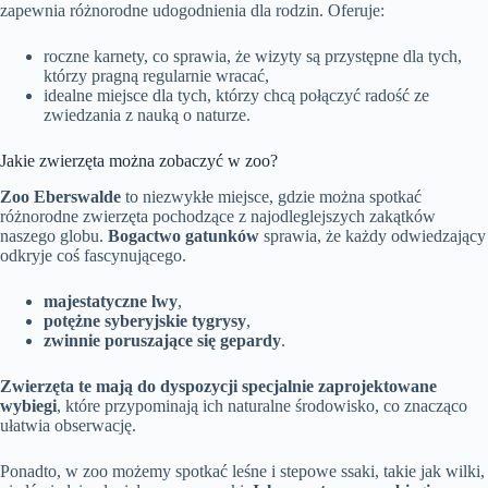
zapewnia różnorodne udogodnienia dla rodzin. Oferuje:
roczne karnety, co sprawia, że wizyty są przystępne dla tych,
którzy pragną regularnie wracać,
idealne miejsce dla tych, którzy chcą połączyć radość ze
zwiedzania z nauką o naturze.
Jakie zwierzęta można zobaczyć w zoo?
Zoo Eberswalde
to niezwykłe miejsce, gdzie można spotkać
różnorodne zwierzęta pochodzące z najodleglejszych zakątków
naszego globu.
Bogactwo gatunków
sprawia, że każdy odwiedzający
odkryje coś fascynującego.
majestatyczne lwy
,
potężne syberyjskie tygrysy
,
zwinnie poruszające się gepardy
.
Zwierzęta te mają do dyspozycji specjalnie zaprojektowane
wybiegi
, które przypominają ich naturalne środowisko, co znacząco
ułatwia obserwację.
Ponadto, w zoo możemy spotkać leśne i stepowe ssaki, takie jak wilki,