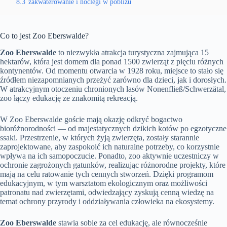
8.3
zakwaterowanie i noclegi w pobliżu
Co to jest Zoo Eberswalde?
Zoo Eberswalde
to niezwykła atrakcja turystyczna zajmująca 15
hektarów, która jest domem dla ponad 1500 zwierząt z pięciu różnych
kontynentów. Od momentu otwarcia w 1928 roku, miejsce to stało się
źródłem niezapomnianych przeżyć zarówno dla dzieci, jak i dorosłych.
W atrakcyjnym otoczeniu chronionych lasów Nonenfließ/Schwerzätal,
zoo łączy edukację ze znakomitą rekreacją.
W Zoo Eberswalde goście mają okazję odkryć bogactwo
bioróżnorodności — od majestatycznych dzikich kotów po egzotyczne
ssaki. Przestrzenie, w których żyją zwierzęta, zostały starannie
zaprojektowane, aby zaspokoić ich naturalne potrzeby, co korzystnie
wpływa na ich samopoczucie. Ponadto, zoo aktywnie uczestniczy w
ochronie zagrożonych gatunków, realizując różnorodne projekty, które
mają na celu ratowanie tych cennych stworzeń. Dzięki programom
edukacyjnym, w tym warsztatom ekologicznym oraz możliwości
patronatu nad zwierzętami, odwiedzający zyskują cenną wiedzę na
temat ochrony przyrody i oddziaływania człowieka na ekosystemy.
Zoo Eberswalde
stawia sobie za cel edukację, ale równocześnie