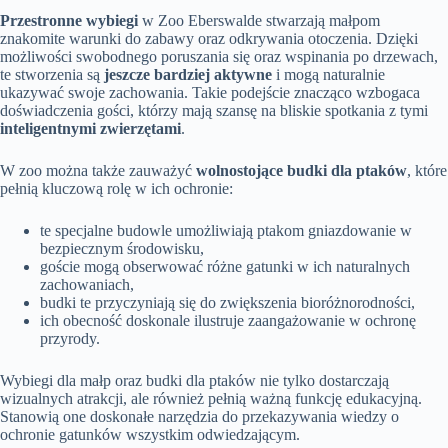
Przestronne wybiegi
w Zoo Eberswalde stwarzają małpom
znakomite warunki do zabawy oraz odkrywania otoczenia. Dzięki
możliwości swobodnego poruszania się oraz wspinania po drzewach,
te stworzenia są
jeszcze bardziej aktywne
i mogą naturalnie
ukazywać swoje zachowania. Takie podejście znacząco wzbogaca
doświadczenia gości, którzy mają szansę na bliskie spotkania z tymi
inteligentnymi zwierzętami
.
W zoo można także zauważyć
wolnostojące budki dla ptaków
, które
pełnią kluczową rolę w ich ochronie:
te specjalne budowle umożliwiają ptakom gniazdowanie w
bezpiecznym środowisku,
goście mogą obserwować różne gatunki w ich naturalnych
zachowaniach,
budki te przyczyniają się do zwiększenia bioróżnorodności,
ich obecność doskonale ilustruje zaangażowanie w ochronę
przyrody.
Wybiegi dla małp oraz budki dla ptaków nie tylko dostarczają
wizualnych atrakcji, ale również pełnią ważną funkcję edukacyjną.
Stanowią one doskonałe narzędzia do przekazywania wiedzy o
ochronie gatunków wszystkim odwiedzającym.