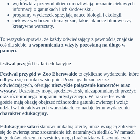
wędrówki z przewodnikiem umożliwiają poznanie ciekawych
informacji o gatunkach i ich środowisku,
programy wycieczek sprzyjają nauce biologii i ekologii,
ciekawe wydarzenia tematyczne, takie jak noce filmowe czy
kreatywne warsztaty.
To wszystko sprawia, że każdy odwiedzający z pewnością znajdzie
coś dla siebie, a
wspomnienia z wizyty pozostaną na długo w
pamięci.
festiwal przygód i safari edukacyjne
Festiwal przygód w Zoo Eberswalde
to cykliczne wydarzenie, które
odbywa się co roku w sierpniu. Przyciąga liczne rzesze
odwiedzających, oferując
niezwykłe połączenie koncertów oraz
wystaw
. Uczestnicy mogą spodziewać się niezapomnianych przeżyć
oraz różnorodnego programu artystycznego. W trakcie festiwalu
goście mają okazję obejrzeć różnorodne gatunki zwierząt i wziąć
udział w interaktywnych warsztatach, co nadaje temu wydarzeniu
charakter edukacyjny
.
Edukacyjne safari
stanowi unikalną ofertę, umożliwiającą zbliżenie
się do zwierząt oraz zrozumienie ich naturalnych siedlisk. W ramach
tego doświadczenia uczestnicy mogą brać udział w fascynujących