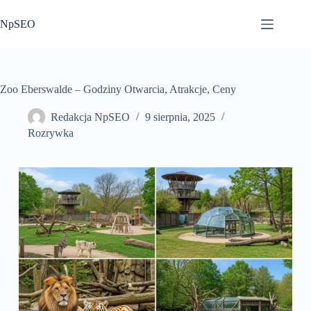
Przejdź
do
NpSEO
treści
Zoo Eberswalde – Godziny Otwarcia, Atrakcje, Ceny
Redakcja NpSEO
9 sierpnia, 2025
Rozrywka