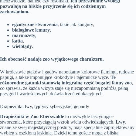
niedźwiedzie, daniele czy rosomaki.
Ich przestronne wybiegi
pozwalają na bliskie przyjrzenie się ich codziennym
zachowaniom.
egzotyczne stworzenia
, takie jak kangury,
białogłowe lemury
,
marmozety
,
katta
,
wielbłądy
.
Ich obecność nadaje zoo wyjątkowego charakteru.
W królestwie ptaków i gadów napotkamy kolorowe flamingi, radosne
papugi, a także imponujące krokodyle i tajemnicze węże.
Te
różnorodne gatunki stanowią integralną część bogatej fauny zoo
,
co sprawia, że każda wizyta staje się niezapomnianą podróżą pełną
przygód i wartościowych doświadczeń edukacyjnych.
Drapieżniki: lwy, tygrysy syberyjskie, gepardy
Drapieżniki w Zoo Eberswalde
to niezwykle fascynujące
stworzenia, które przyciągają wzrok wielu odwiedzających.
Lwy
,
znane ze swej majestatycznej postury, mają specjalnie zaprojektowany
wybieg z oszkloną jaskinią. Dzięki temu goście mogą z bliska