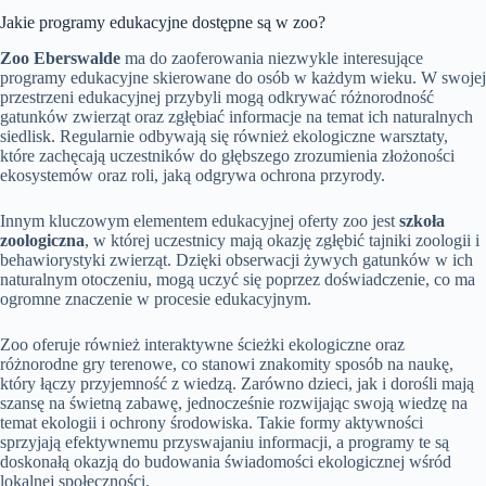
Jakie programy edukacyjne dostępne są w zoo?
Zoo Eberswalde
ma do zaoferowania niezwykle interesujące
programy edukacyjne skierowane do osób w każdym wieku. W swojej
przestrzeni edukacyjnej przybyli mogą odkrywać różnorodność
gatunków zwierząt oraz zgłębiać informacje na temat ich naturalnych
siedlisk. Regularnie odbywają się również ekologiczne warsztaty,
które zachęcają uczestników do głębszego zrozumienia złożoności
ekosystemów oraz roli, jaką odgrywa ochrona przyrody.
Innym kluczowym elementem edukacyjnej oferty zoo jest
szkoła
zoologiczna
, w której uczestnicy mają okazję zgłębić tajniki zoologii i
behawiorystyki zwierząt. Dzięki obserwacji żywych gatunków w ich
naturalnym otoczeniu, mogą uczyć się poprzez doświadczenie, co ma
ogromne znaczenie w procesie edukacyjnym.
Zoo oferuje również interaktywne ścieżki ekologiczne oraz
różnorodne gry terenowe, co stanowi znakomity sposób na naukę,
który łączy przyjemność z wiedzą. Zarówno dzieci, jak i dorośli mają
szansę na świetną zabawę, jednocześnie rozwijając swoją wiedzę na
temat ekologii i ochrony środowiska. Takie formy aktywności
sprzyjają efektywnemu przyswajaniu informacji, a programy te są
doskonałą okazją do budowania świadomości ekologicznej wśród
lokalnej społeczności.