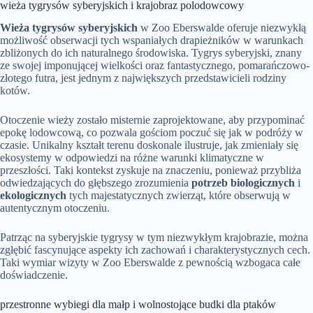
wieża tygrysów syberyjskich i krajobraz polodowcowy
Wieża tygrysów syberyjskich
w Zoo Eberswalde oferuje niezwykłą
możliwość obserwacji tych wspaniałych drapieżników w warunkach
zbliżonych do ich naturalnego środowiska. Tygrys syberyjski, znany
ze swojej imponującej wielkości oraz fantastycznego, pomarańczowo-
złotego futra, jest jednym z największych przedstawicieli rodziny
kotów.
Otoczenie wieży zostało misternie zaprojektowane, aby przypominać
epokę lodowcową, co pozwala gościom poczuć się jak w podróży w
czasie. Unikalny kształt terenu doskonale ilustruje, jak zmieniały się
ekosystemy w odpowiedzi na różne warunki klimatyczne w
przeszłości. Taki kontekst zyskuje na znaczeniu, ponieważ przybliża
odwiedzających do głębszego zrozumienia
potrzeb biologicznych
i
ekologicznych
tych majestatycznych zwierząt, które obserwują w
autentycznym otoczeniu.
Patrząc na syberyjskie tygrysy w tym niezwykłym krajobrazie, można
zgłębić fascynujące aspekty ich zachowań i charakterystycznych cech.
Taki wymiar wizyty w Zoo Eberswalde z pewnością wzbogaca całe
doświadczenie.
przestronne wybiegi dla małp i wolnostojące budki dla ptaków