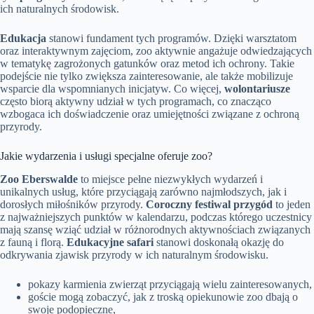
ich naturalnych środowisk.
Edukacja
stanowi fundament tych programów. Dzięki warsztatom
oraz interaktywnym zajęciom, zoo aktywnie angażuje odwiedzających
w tematykę zagrożonych gatunków oraz metod ich ochrony. Takie
podejście nie tylko zwiększa zainteresowanie, ale także mobilizuje
wsparcie dla wspomnianych inicjatyw. Co więcej,
wolontariusze
często biorą aktywny udział w tych programach, co znacząco
wzbogaca ich doświadczenie oraz umiejętności związane z ochroną
przyrody.
Jakie wydarzenia i usługi specjalne oferuje zoo?
Zoo Eberswalde
to miejsce pełne niezwykłych wydarzeń i
unikalnych usług, które przyciągają zarówno najmłodszych, jak i
dorosłych miłośników przyrody.
Coroczny festiwal przygód
to jeden
z najważniejszych punktów w kalendarzu, podczas którego uczestnicy
mają szansę wziąć udział w różnorodnych aktywnościach związanych
z fauną i florą.
Edukacyjne safari
stanowi doskonałą okazję do
odkrywania zjawisk przyrody w ich naturalnym środowisku.
pokazy karmienia zwierząt przyciągają wielu zainteresowanych,
goście mogą zobaczyć, jak z troską opiekunowie zoo dbają o
swoje podopieczne,