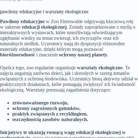
pawilony edukacyjne i warsztaty ekologiczne
Pawilony edukacyjne
w Zoo Eberswalde odgrywają kluczową rolę
w zakresie
edukacji ekologicznej
. Zostały zaprojektowane z myślą o
interaktywnych wystawach, które umożliwiają odwiedzającym
zgłębianie wiedzy na temat zwierząt, ich zwyczajów oraz ich
naturalnych siedlisk. Uczestnicy mają do dyspozycji różnorodne
materiały edukacyjne, dzięki którym mogą poznawać
bioróżnorodność
i znaczenie
ochrony naszej planety
.
Oprócz tego, zoo regularnie organizuje
warsztaty ekologiczne
. Te
zajęcia angażują zarówno dzieci, jak i dorosłych w szereg tematów
związanych z ochroną środowiska. Uczestnicy biorą aktywny udział w
praktycznych działaniach, które pomagają zwiększyć ich świadomość
ekologiczną. Warsztaty poruszają zagadnienia dotyczące:
zrównoważonego rozwoju,
ochrony zagrożonych gatunków,
praktyk związanych z recyklingiem,
oszczędnością zasobów naturalnych.
Inicjatywy te ukazują rosnącą wagę edukacji ekologicznej w
społeczeństwie,
stając się istotnym narzędziem w propagowaniu idei