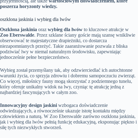
przyjemnością, ale także
wartościowym doświadczeniem, które
poszerza horyzonty wiedzy.
oszklona jaskinia i wybieg dla lwów
Oszklona jaskinia
oraz
wybieg dla lwów
to kluczowe atrakcje w
Zoo Eberswalde
. Przez szklane ściany goście mają szansę wnikliwie
obserwować te majestatyczne drapieżniki, co dostarcza
niezapomnianych przeżyć. Takie zaaranżowanie pozwala z bliska
podziwiać lwy w niemal naturalnym środowisku, zapewniając
jednocześnie pełne bezpieczeństwo.
Wybieg został przemyślany tak, aby odzwierciedlać ich autochtonne
warunki życia, co sprzyja zdrowiu i dobremu samopoczuciu zwierząt.
Co więcej, miłośnicy fauny mogą skorzystać z podziemnego tunelu,
który oferuje unikalny widok na lwy, czyniąc tę atrakcję jedną z
najbardziej fascynujących w całym zoo.
Innowacyjny design jaskini
wzbogaca doświadczenie
odwiedzających, a równocześnie ukazuje istotę kontaktu między
człowiekiem a naturą. W Zoo Eberswalde zarówno oszklona jaskinia,
jak i wybieg dla lwów pełnią funkcję edukacyjną, eksponując piękno i
siłę tych niezwykłych stworzeń.