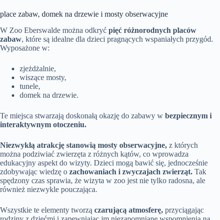
place zabaw, domek na drzewie i mosty obserwacyjne
W Zoo Eberswalde można odkryć
pięć różnorodnych placów
zabaw
, które są idealne dla dzieci pragnących wspaniałych przygód.
Wyposażone w:
zjeżdżalnie,
wiszące mosty,
tunele,
domek na drzewie.
Te miejsca stwarzają doskonałą okazję do zabawy w
bezpiecznym i
interaktywnym otoczeniu.
Niezwykłą atrakcję stanowią mosty obserwacyjne,
z których
można podziwiać zwierzęta z różnych kątów, co wprowadza
edukacyjny aspekt do wizyty. Dzieci mogą bawić się, jednocześnie
zdobywając wiedzę o
zachowaniach i zwyczajach zwierząt.
Tak
spędzony czas sprawia, że wizyta w zoo jest nie tylko radosna, ale
również niezwykle pouczająca.
Wszystkie te elementy tworzą
czarującą atmosferę,
przyciągając
rodziny z dziećmi i zapewniając im niezapomniane wspomnienia na