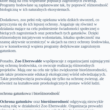
które mają na celu wspieranie populacji zagrożonych zwierząt.
Programy hodowlane są zaplanowane tak, by poprawić różnorodność
biologiczną w ich naturalnych ekosystemach.
Dodatkowo, zoo pełni rolę opiekuna wielu dzikich stworzeń, co
przyczynia się do ich lepszej ochrony. Angażuje się również w
działania mające na celu podniesienie świadomości społecznej o
bieżących zagrożeniach oraz potrzebach tych gatunków. Dzięki
różnorodnym inicjatywom wolontariatu, lokalna społeczność ma
szansę aktywnie uczestniczyć w akcjach na rzecz ochrony środowiska,
co w konsekwencji wspiera programy dedykowane zagrożonym
gatunkom.
Ponadto,
Zoo Eberswalde
współpracuje z organizacjami zajmującymi
się ochroną środowiska, co owocuje realizacją różnorodnych
projektów. Mają one na celu nie tylko zwiększenie bioróżnorodności,
ale także promowanie edukacji ekologicznej wśród odwiedzających.
Takie przedsięwzięcia pozwalają nie tylko na ochronę zwierząt, ale
również na kształtowanie proekologicznych postaw wśród ludzi.
ochrona gatunkowa i bioróżnorodność
Ochrona gatunków
oraz
bioróżnorodność
odgrywają niezwykle
ważną rolę w działalności Zoo Eberswalde. Organizacja prowadzi