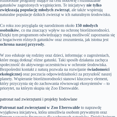
różnorodne programy mające na celu hodowlę i rozmnażanie
gatunków zagrożonych wyginięciem. Te inicjatywy
nie tylko
zwiększają populację młodych zwierząt
, ale także wspierają
naturalne populacje dzikich zwierząt w ich naturalnym środowisku.
Co roku zoo przygląda się narodzinom około
150 młodych
osobników
, co ma znaczący wpływ na ochronę bioróżnorodności.
Dzięki tym programom odwiedzający mają możliwość zapoznania się
z bogactwem różnych gatunków oraz zrozumienia, jak istotna jest
ochrona naszej przyrody
.
W zoo edukuje się rodziny oraz dzieci, informując o zagrożeniach,
które mogą dotknąć różne gatunki. Taki sposób działania zachęca
społeczność do aktywnego uczestnictwa w ochronie środowiska.
Bezpośredni kontakt z naturą pozwala na rozwijanie
świadomości
ekologicznej
oraz poczucia odpowiedzialności za przyszłość naszej
planety. Wspieranie bioróżnorodności stanowi kluczowy element,
który przyczynia się do zachowania równowagi ekosystemów – to
priorytet, na którym skupia się Zoo Eberswalde.
patronat nad zwierzętami i projekty hodowlane
Patronat nad zwierzętami w Zoo Eberswalde
to naprawdę
wyjątkowa inicjatywa, która umożliwia osobom prywatnym oraz
firmom wsparcie finansowe dla wybranych gatunków. Dzięki hojnym