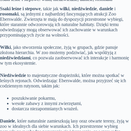
Ssaki leśne i stepowe
, takie jak
wilki
,
niedźwiedzie
,
daniele
i
rosomaki
, są jednymi z najbardziej fascynujących atrakcji Zoo
Eberswalde. Zwierzęta te mają do dyspozycji przestronne wybiegi,
które starannie odwzorowują ich naturalne habitaty. Dzięki temu
odwiedzający mogą obserwować ich zachowanie w warunkach
przypominających życie na wolności.
Wilki
, jako stworzenia społeczne, żyją w grupach, gdzie panuje
złożona hierarchia. W zoo możemy podziwiać, jak współżyją z
niedźwiedziami
, co pozwala zaobserwować ich interakcje i harmonię
w tym ekosystemie.
Niedźwiedzie
to majestatyczne drapieżniki, które można spotkać w
leśnych rejonach. Odwiedzając Eberswalde, można przyjrzeć się ich
codziennym rutynom, takim jak:
poszukiwanie pokarmu,
wesołe zabawy z innymi zwierzętami,
dostarcza niezapomnianych wrażeń.
Daniele
, które naturalnie zamieszkują lasy oraz otwarte tereny, żyją w
zoo w idealnych dla siebie warunkach. Ich przestrzenne wybieg