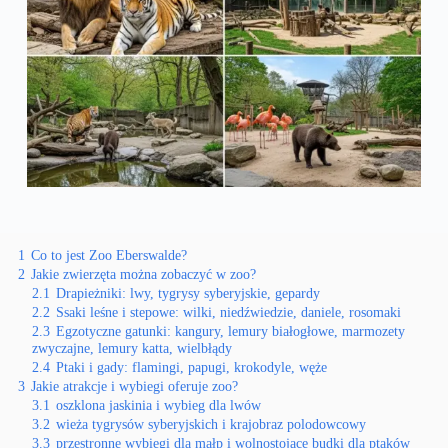
1
Co to jest Zoo Eberswalde?
2
Jakie zwierzęta można zobaczyć w zoo?
2.1
Drapieżniki: lwy, tygrysy syberyjskie, gepardy
2.2
Ssaki leśne i stepowe: wilki, niedźwiedzie, daniele, rosomaki
2.3
Egzotyczne gatunki: kangury, lemury białogłowe, marmozety
zwyczajne, lemury katta, wielbłądy
2.4
Ptaki i gady: flamingi, papugi, krokodyle, węże
3
Jakie atrakcje i wybiegi oferuje zoo?
3.1
oszklona jaskinia i wybieg dla lwów
3.2
wieża tygrysów syberyjskich i krajobraz polodowcowy
3.3
przestronne wybiegi dla małp i wolnostojące budki dla ptaków