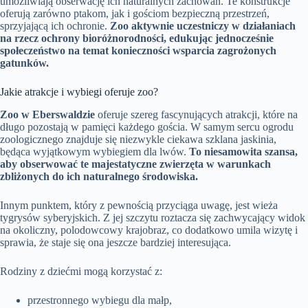
umożliwiają obserwację ich naturalnych zachowań. Te konstrukcje
oferują zarówno ptakom, jak i gościom bezpieczną przestrzeń,
sprzyjającą ich ochronie.
Zoo aktywnie uczestniczy w działaniach
na rzecz ochrony bioróżnorodności, edukując jednocześnie
społeczeństwo na temat konieczności wsparcia zagrożonych
gatunków.
Jakie atrakcje i wybiegi oferuje zoo?
Zoo w Eberswaldzie
oferuje szereg fascynujących atrakcji, które na
długo pozostają w pamięci każdego gościa. W samym sercu ogrodu
zoologicznego znajduje się niezwykle ciekawa szklana jaskinia,
będąca wyjątkowym wybiegiem dla lwów.
To niesamowita szansa,
aby obserwować te majestatyczne zwierzęta w warunkach
zbliżonych do ich naturalnego środowiska.
Innym punktem, który z pewnością przyciąga uwagę, jest wieża
tygrysów syberyjskich. Z jej szczytu roztacza się zachwycający widok
na okoliczny, polodowcowy krajobraz, co dodatkowo umila wizytę i
sprawia, że staje się ona jeszcze bardziej interesująca.
Rodziny z dziećmi mogą korzystać z:
przestronnego wybiegu dla małp,