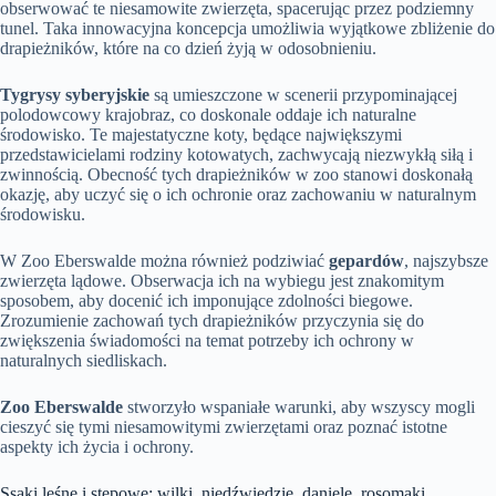
obserwować te niesamowite zwierzęta, spacerując przez podziemny
tunel. Taka innowacyjna koncepcja umożliwia wyjątkowe zbliżenie do
drapieżników, które na co dzień żyją w odosobnieniu.
Tygrysy syberyjskie
są umieszczone w scenerii przypominającej
polodowcowy krajobraz, co doskonale oddaje ich naturalne
środowisko. Te majestatyczne koty, będące największymi
przedstawicielami rodziny kotowatych, zachwycają niezwykłą siłą i
zwinnością. Obecność tych drapieżników w zoo stanowi doskonałą
okazję, aby uczyć się o ich ochronie oraz zachowaniu w naturalnym
środowisku.
W Zoo Eberswalde można również podziwiać
gepardów
, najszybsze
zwierzęta lądowe. Obserwacja ich na wybiegu jest znakomitym
sposobem, aby docenić ich imponujące zdolności biegowe.
Zrozumienie zachowań tych drapieżników przyczynia się do
zwiększenia świadomości na temat potrzeby ich ochrony w
naturalnych siedliskach.
Zoo Eberswalde
stworzyło wspaniałe warunki, aby wszyscy mogli
cieszyć się tymi niesamowitymi zwierzętami oraz poznać istotne
aspekty ich życia i ochrony.
Ssaki leśne i stepowe: wilki, niedźwiedzie, daniele, rosomaki