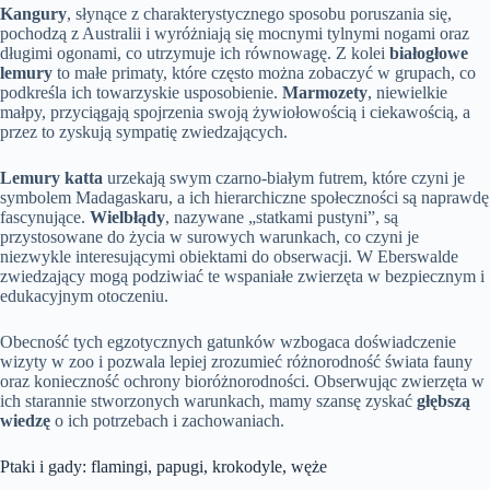
Kangury
, słynące z charakterystycznego sposobu poruszania się,
pochodzą z Australii i wyróżniają się mocnymi tylnymi nogami oraz
długimi ogonami, co utrzymuje ich równowagę. Z kolei
białogłowe
lemury
to małe primaty, które często można zobaczyć w grupach, co
podkreśla ich towarzyskie usposobienie.
Marmozety
, niewielkie
małpy, przyciągają spojrzenia swoją żywiołowością i ciekawością, a
przez to zyskują sympatię zwiedzających.
Lemury katta
urzekają swym czarno-białym futrem, które czyni je
symbolem Madagaskaru, a ich hierarchiczne społeczności są naprawdę
fascynujące.
Wielbłądy
, nazywane „statkami pustyni”, są
przystosowane do życia w surowych warunkach, co czyni je
niezwykle interesującymi obiektami do obserwacji. W Eberswalde
zwiedzający mogą podziwiać te wspaniałe zwierzęta w bezpiecznym i
edukacyjnym otoczeniu.
Obecność tych egzotycznych gatunków wzbogaca doświadczenie
wizyty w zoo i pozwala lepiej zrozumieć różnorodność świata fauny
oraz konieczność ochrony bioróżnorodności. Obserwując zwierzęta w
ich starannie stworzonych warunkach, mamy szansę zyskać
głębszą
wiedzę
o ich potrzebach i zachowaniach.
Ptaki i gady: flamingi, papugi, krokodyle, węże