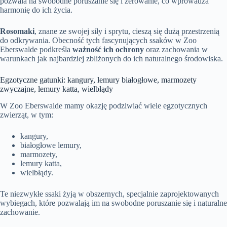
pozwala na swobodne poruszanie się i żerowanie, co wprowadza
harmonię do ich życia.
Rosomaki
, znane ze swojej siły i sprytu, cieszą się dużą przestrzenią
do odkrywania. Obecność tych fascynujących ssaków w Zoo
Eberswalde podkreśla
ważność ich ochrony
oraz zachowania w
warunkach jak najbardziej zbliżonych do ich naturalnego środowiska.
Egzotyczne gatunki: kangury, lemury białogłowe, marmozety
zwyczajne, lemury katta, wielbłądy
W Zoo Eberswalde mamy okazję podziwiać wiele egzotycznych
zwierząt, w tym:
kangury,
białogłowe lemury,
marmozety,
lemury katta,
wielbłądy.
Te niezwykłe ssaki żyją w obszernych, specjalnie zaprojektowanych
wybiegach, które pozwalają im na swobodne poruszanie się i naturalne
zachowanie.