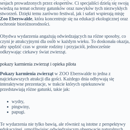
sesjach prowadzonych przez ekspertów. Ci specjaliści dzielą się swoją
wiedzą na temat ochrony gatunków oraz nawyków tych niezwykłych
stworzeń. Dzięki temu zarówno festiwal, jak i safari wspierają misję
Zoo Eberswalde
, która koncentruje się na edukacji ekologicznej oraz
ochronie bioróżnorodności.
Obydwa wydarzenia angażują odwiedzających na różne sposoby, co
czyni je atrakcyjnymi dla osób w każdym wieku. To doskonała okazja,
aby spędzić czas w gronie rodziny i przyjaciół, jednocześnie
odkrywając ciekawy świat zwierząt.
pokazy karmienia zwierząt i opieka pilota
Pokazy karmienia zwierząt
w ZOO Eberswalde to jedna z
najciekawszych atrakcji dla gości. Każdego dnia odbywają się
interaktywne prezentacje, w trakcie których opiekunowie
przedstawiają różne gatunki, takie jak:
wydry,
pingwiny,
papugi.
Te wydarzenia nie tylko bawią, ale również są istotne z perspektywy
edukacyjnej, umożliwiając odwiedzającym obserwację naturalnych