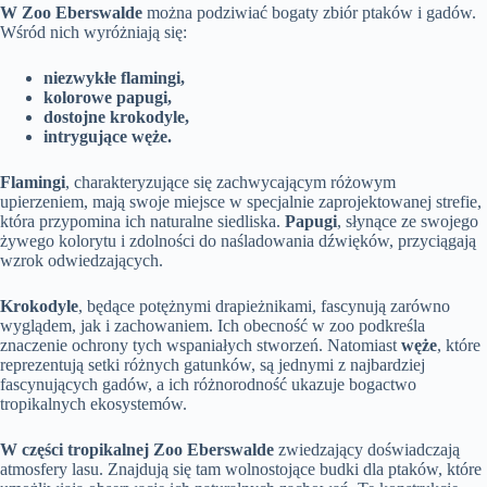
W Zoo Eberswalde
można podziwiać bogaty zbiór ptaków i gadów.
Wśród nich wyróżniają się:
niezwykłe flamingi,
kolorowe papugi,
dostojne krokodyle,
intrygujące węże.
Flamingi
, charakteryzujące się zachwycającym różowym
upierzeniem, mają swoje miejsce w specjalnie zaprojektowanej strefie,
która przypomina ich naturalne siedliska.
Papugi
, słynące ze swojego
żywego kolorytu i zdolności do naśladowania dźwięków, przyciągają
wzrok odwiedzających.
Krokodyle
, będące potężnymi drapieżnikami, fascynują zarówno
wyglądem, jak i zachowaniem. Ich obecność w zoo podkreśla
znaczenie ochrony tych wspaniałych stworzeń. Natomiast
węże
, które
reprezentują setki różnych gatunków, są jednymi z najbardziej
fascynujących gadów, a ich różnorodność ukazuje bogactwo
tropikalnych ekosystemów.
W części tropikalnej Zoo Eberswalde
zwiedzający doświadczają
atmosfery lasu. Znajdują się tam wolnostojące budki dla ptaków, które