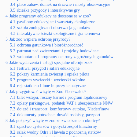
3.4
place zabaw, domek na drzewie i mosty obserwacyjne
3.5
ścieżka przygody i interaktywne gry
4
Jakie programy edukacyjne dostępne są w zoo?
4.1
pawilony edukacyjne i warsztaty ekologiczne
4.2
szkoła zoologiczna i obserwacja gatunków
4.3
interaktywne ścieżki ekologiczne i gra terenowa
5
Jak zoo wspiera ochronę przyrody?
5.1
ochrona gatunkowa i bioróżnorodność
5.2
patronat nad zwierzętami i projekty hodowlane
5.3
wolontariat i programy ochrony zagrożonych gatunków
6
Jakie wydarzenia i usługi specjalne oferuje zoo?
6.1
festiwal przygód i safari edukacyjne
6.2
pokazy karmienia zwierząt i opieka pilota
6.3
program wycieczki i wycieczki szkolne
6.4
rejs statkiem i inne imprezy tematyczne
7
Jak przygotować wizytę w Zoo Eberswalde?
7.1
bilet wstępu, roczny karnet i program lojalnościowy
7.2
opłaty parkingowe, podatek VAT i ubezpieczenie NNW
7.3
dojazd i transport: komfortowy autokar, Niederfinow
7.4
dokumenty potrzebne: dowód osobisty, paszport
8
Jak połączyć wizytę w zoo ze zwiedzaniem okolicy?
8.1
opactwo cystersów i gotycki zespół klasztorny
8.2
szlak wodny Odra i Hawela z podnośnią statków