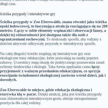
długi czas.
ścieżka przygody i interaktywne gry
Ścieżka przygody w Zoo Eberswalde, znana również jako ścieżka
epoki lodowcowej, to fascynująca atrakcja rozciągająca się na 200
metrów.
Łączy w sobie elementy wspinaczki i obserwacji fauny, a
dzięki tej różnorodności jest dostępna także dla osób z
ograniczeniami ruchowymi.
To doskonały sposób, aby rodziny z
dziećmi aktywnie odkrywały przyrodę w interaktywny sposób.
Na całej długości ścieżki znajdują się interaktywne gry oraz
ekologiczne trasy edukacyjne, które pozwalają na naukę poprzez
zabawę. Uczestnicy mają okazję do praktycznego poznawania zasad
ochrony środowiska i ekologii. Taka forma spędzania czasu
łączy
przyjemność z ważnym przesłaniem edukacyjnym, co sprzyja
rozwijaniu świadomości ekologicznej zarówno wśród dzieci, jak i
dorosłych.
Zoo Eberswalde to miejsce, gdzie edukacja ekologiczna i
rozrywka idą w parze.
Dzięki atrakcji, jaką jest ścieżka przygody
oraz różnorodnym interaktywnym grom, oferuje niezapomniane
przeżycia dla całej rodziny.