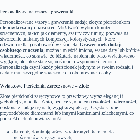
Personalizowane wzory i grawerunki
Personalizowane wzory i grawerunki nadają złotym pierścionkom
niepowtarzalny charakter
. Możliwość wyboru kamieni
szlachetnych, takich jak diamenty, szafiry czy rubiny, pozwala na
stworzenie unikalnych kompozycji kolorystycznych, które
odzwierciedlają osobowość właściciela.
Grawerunek dodaje
osobistego znaczenia
; można umieścić imiona, ważne daty lub krótkie
wiadomości, co sprawia, że biżuteria nabiera nie tylko wyjątkowego
wyglądu, ale także staje się nośnikiem wspomnień i emocji.
Personalizacja czyni każdy pierścionek jedynym w swoim rodzaju i
nadaje mu szczególne znaczenie dla obdarowanej osoby.
Wyjątkowe Pierścionki Zaręczynowe – Złote
Złote pierścionki zaręczynowe to prawdziwy wyraz elegancji i
głębokiej symboliki. Złoto, będące symbolem
trwałości i wieczności
,
doskonale nadaje się na tę wyjątkową okazję. Często są one
przyozdobione diamentami lub innymi kamieniami szlachetnymi, co
podkreśla ich niepowtarzalność.
diamenty dominują wśród wybieranych kamieni do
pierścionków zaręczynowych,