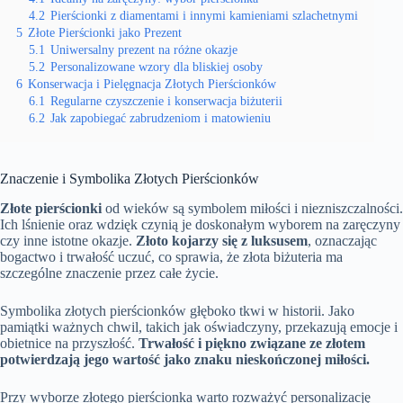
4.2
Pierścionki z diamentami i innymi kamieniami szlachetnymi
5
Złote Pierścionki jako Prezent
5.1
Uniwersalny prezent na różne okazje
5.2
Personalizowane wzory dla bliskiej osoby
6
Konserwacja i Pielęgnacja Złotych Pierścionków
6.1
Regularne czyszczenie i konserwacja biżuterii
6.2
Jak zapobiegać zabrudzeniom i matowieniu
Znaczenie i Symbolika Złotych Pierścionków
Złote pierścionki
od wieków są symbolem miłości i niezniszczalności.
Ich lśnienie oraz wdzięk czynią je doskonałym wyborem na zaręczyny
czy inne istotne okazje.
Złoto kojarzy się z luksusem
, oznaczając
bogactwo i trwałość uczuć, co sprawia, że złota biżuteria ma
szczególne znaczenie przez całe życie.
Symbolika złotych pierścionków głęboko tkwi w historii. Jako
pamiątki ważnych chwil, takich jak oświadczyny, przekazują emocje i
obietnice na przyszłość.
Trwałość i piękno związane ze złotem
potwierdzają jego wartość jako znaku nieskończonej miłości.
Przy wyborze złotego pierścionka warto rozważyć personalizację