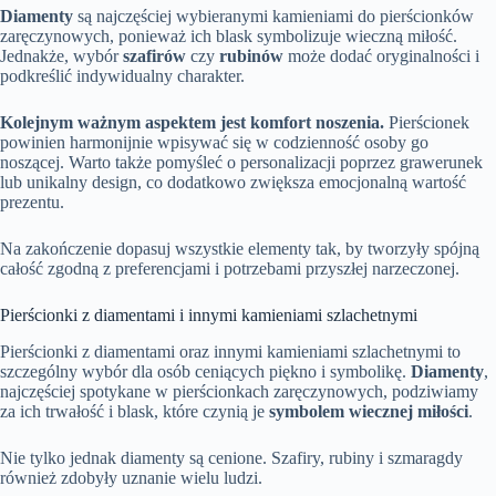
Diamenty
są najczęściej wybieranymi kamieniami do pierścionków
zaręczynowych, ponieważ ich blask symbolizuje wieczną miłość.
Jednakże, wybór
szafirów
czy
rubinów
może dodać oryginalności i
podkreślić indywidualny charakter.
Kolejnym ważnym aspektem jest komfort noszenia.
Pierścionek
powinien harmonijnie wpisywać się w codzienność osoby go
noszącej. Warto także pomyśleć o personalizacji poprzez grawerunek
lub unikalny design, co dodatkowo zwiększa emocjonalną wartość
prezentu.
Na zakończenie dopasuj wszystkie elementy tak, by tworzyły spójną
całość zgodną z preferencjami i potrzebami przyszłej narzeczonej.
Pierścionki z diamentami i innymi kamieniami szlachetnymi
Pierścionki z diamentami oraz innymi kamieniami szlachetnymi to
szczególny wybór dla osób ceniących piękno i symbolikę.
Diamenty
,
najczęściej spotykane w pierścionkach zaręczynowych, podziwiamy
za ich trwałość i blask, które czynią je
symbolem wiecznej miłości
.
Nie tylko jednak diamenty są cenione. Szafiry, rubiny i szmaragdy
również zdobyły uznanie wielu ludzi.