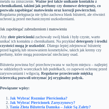
metalu na zniszczenie.
Ważne jest także unikanie kontaktu z
chemikaliami, takimi jak perfumy czy domowe detergenty, co
pozwala zapobiegać matowieniu oraz korozji powierzchni.
Regularna pielęgnacja nie tylko zachowa blask biżuterii, ale również
uchroni ją przed mechanicznymi uszkodzeniami.
Jak zapobiegać zabrudzeniom i matowieniu
Aby
złote pierścionki
zachowały swój blask i były czyste, warto
unikać ich kontaktu z chemikaliami. Na przykład
detergenty i środki
czystości mogą je uszkodzić
. Dlatego lepiej zdejmować biżuterię
przed kąpielą lub stosowaniem kosmetyków, takich jak kremy czy
perfumy, które mogą pozostawiać niechciany osad.
Biżuteria powinna być przechowywana w suchym miejscu – najlepiej
w oddzielnych woreczkach lub pudełkach, co zapewni ochronę przed
zarysowaniami i wilgocią.
Regularne przecieranie miękką
ściereczką pozwoli utrzymać jej oryginalny połysk.
Powiązane wpisy:
Jak Wybrać Rozmiar Pierścionka?
Jak Wybrać Pierścionek Zaręczynowy?
Tania Złota Biżuteria Damska – Jakie Są Zalety?