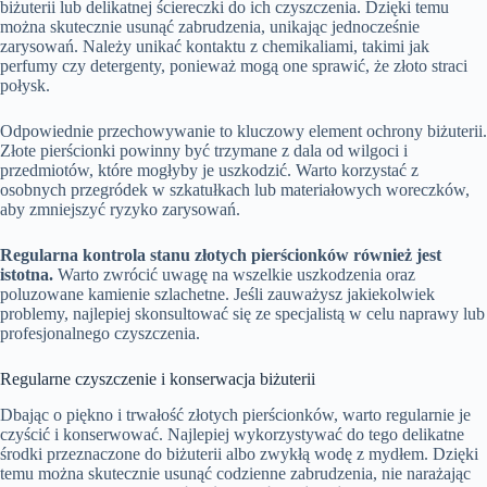
biżuterii lub delikatnej ściereczki do ich czyszczenia. Dzięki temu
można skutecznie usunąć zabrudzenia, unikając jednocześnie
zarysowań. Należy unikać kontaktu z chemikaliami, takimi jak
perfumy czy detergenty, ponieważ mogą one sprawić, że złoto straci
połysk.
Odpowiednie przechowywanie to kluczowy element ochrony biżuterii.
Złote pierścionki powinny być trzymane z dala od wilgoci i
przedmiotów, które mogłyby je uszkodzić. Warto korzystać z
osobnych przegródek w szkatułkach lub materiałowych woreczków,
aby zmniejszyć ryzyko zarysowań.
Regularna kontrola stanu złotych pierścionków również jest
istotna.
Warto zwrócić uwagę na wszelkie uszkodzenia oraz
poluzowane kamienie szlachetne. Jeśli zauważysz jakiekolwiek
problemy, najlepiej skonsultować się ze specjalistą w celu naprawy lub
profesjonalnego czyszczenia.
Regularne czyszczenie i konserwacja biżuterii
Dbając o piękno i trwałość złotych pierścionków, warto regularnie je
czyścić i konserwować. Najlepiej wykorzystywać do tego delikatne
środki przeznaczone do biżuterii albo zwykłą wodę z mydłem. Dzięki
temu można skutecznie usunąć codzienne zabrudzenia, nie narażając