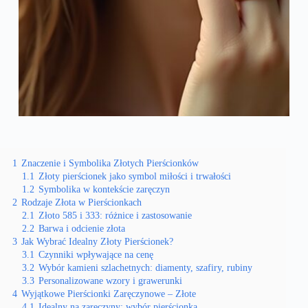
1
Znaczenie i Symbolika Złotych Pierścionków
1.1
Złoty pierścionek jako symbol miłości i trwałości
1.2
Symbolika w kontekście zaręczyn
2
Rodzaje Złota w Pierścionkach
2.1
Złoto 585 i 333: różnice i zastosowanie
2.2
Barwa i odcienie złota
3
Jak Wybrać Idealny Złoty Pierścionek?
3.1
Czynniki wpływające na cenę
3.2
Wybór kamieni szlachetnych: diamenty, szafiry, rubiny
3.3
Personalizowane wzory i grawerunki
4
Wyjątkowe Pierścionki Zaręczynowe – Złote
4.1
Idealny na zaręczyny: wybór pierścionka