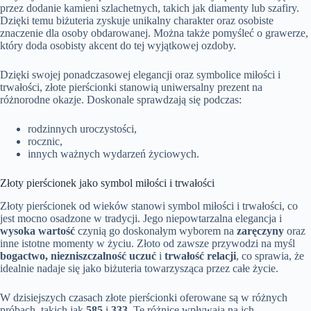
przez dodanie kamieni szlachetnych, takich jak diamenty lub szafiry.
Dzięki temu biżuteria zyskuje unikalny charakter oraz osobiste
znaczenie dla osoby obdarowanej. Można także pomyśleć o grawerze,
który doda osobisty akcent do tej wyjątkowej ozdoby.
Dzięki swojej ponadczasowej elegancji oraz symbolice miłości i
trwałości, złote pierścionki stanowią uniwersalny prezent na
różnorodne okazje. Doskonale sprawdzają się podczas:
rodzinnych uroczystości,
rocznic,
innych ważnych wydarzeń życiowych.
Złoty pierścionek jako symbol miłości i trwałości
Złoty pierścionek od wieków stanowi symbol miłości i trwałości, co
jest mocno osadzone w tradycji. Jego niepowtarzalna elegancja i
wysoka wartość
czynią go doskonałym wyborem na
zaręczyny
oraz
inne istotne momenty w życiu. Złoto od zawsze przywodzi na myśl
bogactwo, niezniszczalność uczuć
i
trwałość relacji
, co sprawia, że
idealnie nadaje się jako biżuteria towarzysząca przez całe życie.
W dzisiejszych czasach złote pierścionki oferowane są w różnych
próbach, takich jak
585
i
333
. Te różnice wpływają na ich