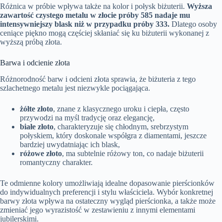
Różnica w próbie wpływa także na kolor i połysk biżuterii.
Wyższa
zawartość czystego metalu w złocie próby 585 nadaje mu
intensywniejszy blask niż w przypadku próby 333.
Dlatego osoby
ceniące piękno mogą częściej skłaniać się ku biżuterii wykonanej z
wyższą próbą złota.
Barwa i odcienie złota
Różnorodność barw i odcieni złota sprawia, że biżuteria z tego
szlachetnego metalu jest niezwykle pociągająca.
żółte złoto
, znane z klasycznego uroku i ciepła, często
przywodzi na myśl tradycję oraz elegancję,
białe złoto
, charakteryzuje się chłodnym, srebrzystym
połyskiem, który doskonale współgra z diamentami, jeszcze
bardziej uwydatniając ich blask,
różowe złoto
, ma subtelnie różowy ton, co nadaje biżuterii
romantyczny charakter.
Te odmienne kolory umożliwiają idealne dopasowanie pierścionków
do indywidualnych preferencji i stylu właściciela. Wybór konkretnej
barwy złota wpływa na ostateczny wygląd pierścionka, a także może
zmieniać jego wyrazistość w zestawieniu z innymi elementami
jubilerskimi.