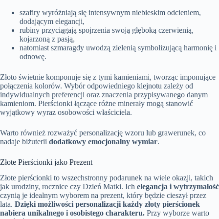
szafiry wyróżniają się intensywnym niebieskim odcieniem,
dodającym elegancji,
rubiny przyciągają spojrzenia swoją głęboką czerwienią,
kojarzoną z pasją,
natomiast szmaragdy uwodzą zielenią symbolizującą harmonię i
odnowę.
Złoto świetnie komponuje się z tymi kamieniami, tworząc imponujące
połączenia kolorów. Wybór odpowiedniego klejnotu zależy od
indywidualnych preferencji oraz znaczenia przypisywanego danym
kamieniom. Pierścionki łączące różne minerały mogą stanowić
wyjątkowy wyraz osobowości właściciela.
Warto również rozważyć personalizację wzoru lub grawerunek, co
nadaje biżuterii
dodatkowy emocjonalny wymiar
.
Złote Pierścionki jako Prezent
Złote pierścionki to wszechstronny podarunek na wiele okazji, takich
jak urodziny, rocznice czy Dzień Matki. Ich
elegancja i wytrzymałość
czynią je idealnym wyborem na prezent, który będzie cieszył przez
lata.
Dzięki możliwości personalizacji każdy złoty pierścionek
nabiera unikalnego i osobistego charakteru.
Przy wyborze warto