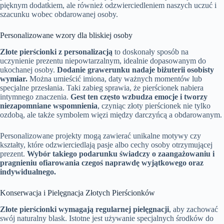
pięknym dodatkiem, ale również odzwierciedleniem naszych uczuć i
szacunku wobec obdarowanej osoby.
Personalizowane wzory dla bliskiej osoby
Złote pierścionki z personalizacją
to doskonały sposób na
uczynienie prezentu niepowtarzalnym, idealnie dopasowanym do
ukochanej osoby.
Dodanie grawerunku nadaje biżuterii osobisty
wymiar.
Można umieścić imiona, daty ważnych momentów lub
specjalne przesłania. Taki zabieg sprawia, że pierścionek nabiera
intymnego znaczenia.
Gest ten często wzbudza emocje i tworzy
niezapomniane wspomnienia
, czyniąc złoty pierścionek nie tylko
ozdobą, ale także symbolem więzi między darczyńcą a obdarowanym.
Personalizowane projekty mogą zawierać unikalne motywy czy
kształty, które odzwierciedlają pasje albo cechy osoby otrzymującej
prezent.
Wybór takiego podarunku świadczy o zaangażowaniu i
pragnieniu ofiarowania czegoś naprawdę wyjątkowego oraz
indywidualnego.
Konserwacja i Pielęgnacja Złotych Pierścionków
Złote pierścionki wymagają regularnej pielęgnacji
, aby zachować
swój naturalny blask. Istotne jest używanie specjalnych środków do