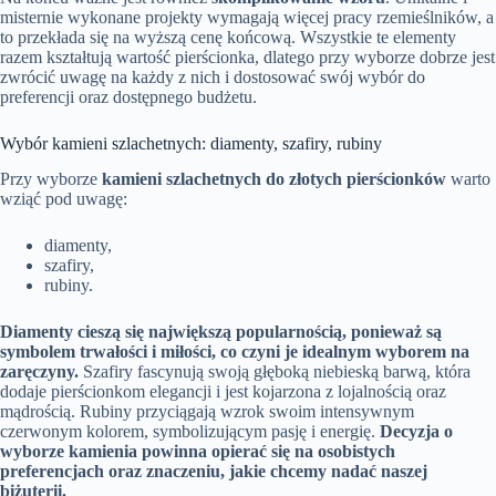
misternie wykonane projekty wymagają więcej pracy rzemieślników, a
to przekłada się na wyższą cenę końcową. Wszystkie te elementy
razem kształtują wartość pierścionka, dlatego przy wyborze dobrze jest
zwrócić uwagę na każdy z nich i dostosować swój wybór do
preferencji oraz dostępnego budżetu.
Wybór kamieni szlachetnych: diamenty, szafiry, rubiny
Przy wyborze
kamieni szlachetnych do złotych pierścionków
warto
wziąć pod uwagę:
diamenty,
szafiry,
rubiny.
Diamenty cieszą się największą popularnością, ponieważ są
symbolem trwałości i miłości, co czyni je idealnym wyborem na
zaręczyny.
Szafiry fascynują swoją głęboką niebieską barwą, która
dodaje pierścionkom elegancji i jest kojarzona z lojalnością oraz
mądrością. Rubiny przyciągają wzrok swoim intensywnym
czerwonym kolorem, symbolizującym pasję i energię.
Decyzja o
wyborze kamienia powinna opierać się na osobistych
preferencjach oraz znaczeniu, jakie chcemy nadać naszej
biżuterii.