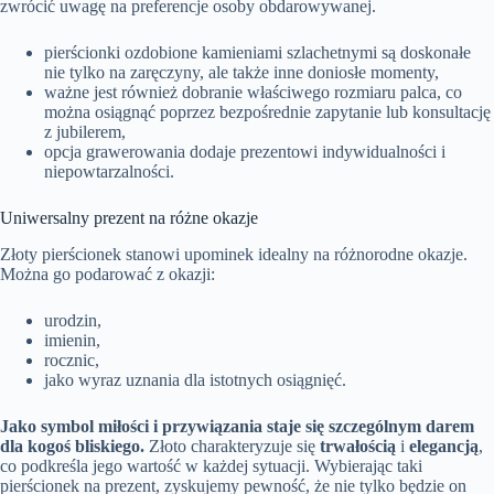
zwrócić uwagę na preferencje osoby obdarowywanej.
pierścionki ozdobione kamieniami szlachetnymi są doskonałe
nie tylko na zaręczyny, ale także inne doniosłe momenty,
ważne jest również dobranie właściwego rozmiaru palca, co
można osiągnąć poprzez bezpośrednie zapytanie lub konsultację
z jubilerem,
opcja grawerowania dodaje prezentowi indywidualności i
niepowtarzalności.
Uniwersalny prezent na różne okazje
Złoty pierścionek stanowi upominek idealny na różnorodne okazje.
Można go podarować z okazji:
urodzin,
imienin,
rocznic,
jako wyraz uznania dla istotnych osiągnięć.
Jako symbol miłości i przywiązania staje się szczególnym darem
dla kogoś bliskiego.
Złoto charakteryzuje się
trwałością
i
elegancją
,
co podkreśla jego wartość w każdej sytuacji. Wybierając taki
pierścionek na prezent, zyskujemy pewność, że nie tylko będzie on