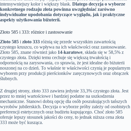
intensywniejszy kolor i większy blask.
Dlatego decyzja o wyborze
konkretnego rodzaju złota powinna uwzględniać zarówno
indywidualne upodobania dotyczące wyglądu, jak i praktyczne
aspekty użytkowania biżuterii.
Złoto 585 i 333: różnice i zastosowanie
Złoto 585
i
złoto 333
różnią się przede wszystkim zawartością
czystego kruszcu, co wpływa na ich właściwości oraz zastosowanie.
Złoto 585, znane również jako
14-karatowe
, składa się w 58,5% z
czystego złota. Dzięki temu cechuje się większą trwałością i
odpornością na zarysowania, co sprawia, że jest idealne do biżuterii
noszonej na co dzień. To właśnie te właściwości czynią je popularnym
wyborem przy produkcji pierścionków zaręczynowych oraz obrączek
ślubnych.
Z drugiej strony, złoto 333 zawiera jedynie 33,3% czystego złota. Jest
przez to mniej wartościowe i bardziej podatne na uszkodzenia
mechaniczne. Stanowi dobrą opcję dla osób poszukujących tańszych
wyrobów jubilerskich. Decyzja o wyborze próby zależy od osobistych
preferencji estetycznych oraz budżetu kupującego. Choć złoto 585
oferuje lepszy stosunek jakości do ceny, to jednak niższa cena złota
333 może być kusząca.