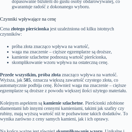
dopasowanie biżuterii do gustu osoby obdarowywanej, co
gwarantuje radość z dokonanego wyboru.
Czynniki wpływające na cenę
Cena
złotego pierścionka
jest uzależniona od kilku istotnych
czynników:
próba złota znacząco wpływa na wartość,
waga ma znaczenie – cięższe egzemplarze są droższe,
kamienie szlachetne podnoszą wartość pierścionka,
skomplikowanie wzoru wpływa na ostateczną cenę.
Przede wszystkim, próba złota
znacząco wpływa na wartość.
Wyższa, jak
585
, oznacza większą zawartość czystego złota, co
automatycznie podbija cenę. Również waga ma znaczenie – cięższe
egzemplarze są droższe z powodu większej ilości użytego materiału.
Kolejnym aspektem są
kamienie szlachetne
. Pierścionki zdobione
diamentami lub innymi cennymi kamieniami, takimi jak szafiry czy
rubiny, mają wyższą wartość niż te pozbawione takich dodatków. To
wynika zarówno z ceny samych kamieni, jak i ich oprawy.
Na końcu ważne jest również
skomplikowanie wzoru
. Unikalne i