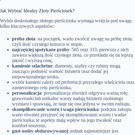
Jak Wybrać Idealny Złoty Pierścionek?
Wybór doskonałego złotego pierścionka wymaga wzięcia pod uwagę
kilku kluczowych aspektów:
próba złota
: na początek, warto zwrócić uwagę na próbę złota,
czyli ilość czystego kruszcu w stopie,
najczęściej spotykane próby
: 585 oraz 333; pierwsza z nich
zawiera większą ilość czystego złota, co przekłada się na lepszą
jakość i wyższą cenę,
kamienie szlachetne
: diamenty, szafiry czy rubiny mogą
znacząco podnieść wartość biżuterii oraz dodać jej
niepowtarzalnego uroku,
wybór kamieni zależy od preferencji przyszłego właściciela oraz
zamierzonego celu pierścionka,
personalizacja
: personalizacja również odgrywa ważną rolę;
grawerunki lub unikalne wzory nadają biżuterii osobistego
wymiaru i sprawiają, że staje się ona jedyna w swoim rodzaju,
skomplikowanie wzoru i waga pierścionka
: podczas zakupu
warto również przyjrzeć się skomplikowaniu wzoru i wadze
pierścionka; te aspekty mają wpływ na jego trwałość oraz
komfort noszenia,
gust osoby obdarowywanej
: jednak najistotniejsze jest