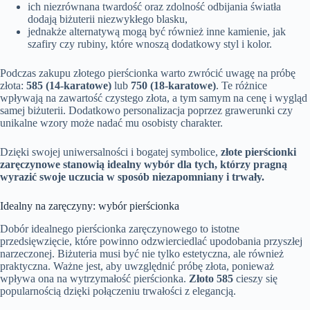
ich niezrównana twardość oraz zdolność odbijania światła
dodają biżuterii niezwykłego blasku,
jednakże alternatywą mogą być również inne kamienie, jak
szafiry czy rubiny, które wnoszą dodatkowy styl i kolor.
Podczas zakupu złotego pierścionka warto zwrócić uwagę na próbę
złota:
585 (14-karatowe)
lub
750 (18-karatowe)
. Te różnice
wpływają na zawartość czystego złota, a tym samym na cenę i wygląd
samej biżuterii. Dodatkowo personalizacja poprzez grawerunki czy
unikalne wzory może nadać mu osobisty charakter.
Dzięki swojej uniwersalności i bogatej symbolice,
złote pierścionki
zaręczynowe stanowią idealny wybór dla tych, którzy pragną
wyrazić swoje uczucia w sposób niezapomniany i trwały.
Idealny na zaręczyny: wybór pierścionka
Dobór idealnego pierścionka zaręczynowego to istotne
przedsięwzięcie, które powinno odzwierciedlać upodobania przyszłej
narzeczonej. Biżuteria musi być nie tylko estetyczna, ale również
praktyczna. Ważne jest, aby uwzględnić próbę złota, ponieważ
wpływa ona na wytrzymałość pierścionka.
Złoto 585
cieszy się
popularnością dzięki połączeniu trwałości z elegancją.