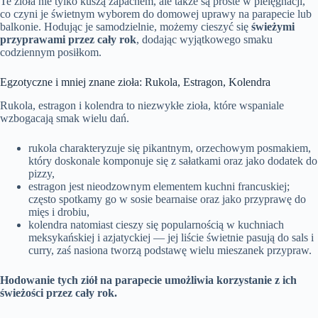
Te zioła nie tylko kuszą zapachem, ale także są proste w pielęgnacji,
co czyni je świetnym wyborem do domowej uprawy na parapecie lub
balkonie. Hodując je samodzielnie, możemy cieszyć się
świeżymi
przyprawami przez cały rok
, dodając wyjątkowego smaku
codziennym posiłkom.
Egzotyczne i mniej znane zioła: Rukola, Estragon, Kolendra
Rukola, estragon i kolendra to niezwykłe zioła, które wspaniale
wzbogacają smak wielu dań.
rukola charakteryzuje się pikantnym, orzechowym posmakiem,
który doskonale komponuje się z sałatkami oraz jako dodatek do
pizzy,
estragon jest nieodzownym elementem kuchni francuskiej;
często spotkamy go w sosie bearnaise oraz jako przyprawę do
mięs i drobiu,
kolendra natomiast cieszy się popularnością w kuchniach
meksykańskiej i azjatyckiej — jej liście świetnie pasują do sals i
curry, zaś nasiona tworzą podstawę wielu mieszanek przypraw.
Hodowanie tych ziół na parapecie umożliwia korzystanie z ich
świeżości przez cały rok.