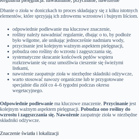
Regularna pielęgnacja: nawadnianie, przycinanie, nawożenie
Dbanie o zioła w doniczkach to proces składający się z kilku istotnych
elementów, które sprzyjają ich zdrowemu wzrostowi i bujnym liściom.
odpowiednie podlewanie ma kluczowe znaczenie,
rośliny należy nawadniać regularnie, dbając o to, by podłoże
było wilgotne, ale unikając jednocześnie nadmiaru wody,
przycinanie jest kolejnym ważnym aspektem pielęgnacji,
pobudza ono rośliny do wzrostu i zagęszczania się,
systematyczne skracanie końcówek pędów wspiera
rozkrzewianie się oraz umożliwia cieszenie się świeżymi
listkami,
nawożenie zaopatruje zioła w niezbędne składniki odżywcze,
warto stosować nawozy organiczne lub te przygotowane
specjalnie dla ziół co 4–6 tygodni podczas okresu
wegetacyjnego.
Odpowiednie podlewanie
ma kluczowe znaczenie.
Przycinanie
jest
kolejnym ważnym aspektem pielęgnacji.
Pobudza ono rośliny do
wzrostu i zagęszczania się.
Nawożenie
zaopatruje zioła w niezbędne
składniki odżywcze.
Znaczenie światła i lokalizacji