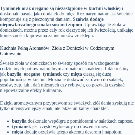
Tymianek oraz oregano są niezastąpione w kuchni włoskiej
i
doskonale pasują jako dodatek do mięs. Rozmaryn natomiast świetnie
komponuje się z pieczonymi daniami.
Szałwia dodaje
niepowtarzalnego smaku sosom i zupom
. Uprawiając te zioła w
doniczkach, można przez cały rok cieszyć się ich świeżością, unikając
konieczności kupowania zamienników ze sklepu.
Kuchnia Pełną Aromatów: Zioła z Doniczki w Codziennym
Gotowaniu
Świeże zioła w doniczkach to świetny sposób na wzbogacenie
codziennych potraw naturalnym aromatem i smakiem. Takie rośliny
jak
bazylia
,
oregano
,
tymianek
czy
mięta
cieszą się dużą
popularnością w kuchni. Można je dodawać zarówno do sałatek,
sosów, zup, jak i dań mięsnych czy rybnych, co pozwala uzyskać
niepowtarzalne efekty kulinarne.
Dzięki aromatycznym przyprawom ze świeżych ziół dania zyskują nie
tylko intensywniejszy smak, ale także unikalny charakter.
bazylia
doskonale współgra z pomidorami w sałatkach caprese,
tymianek
jest często wybierany do duszenia mięs,
mięta
dodaje orzeźwiającego akcentu deserom i napojom.