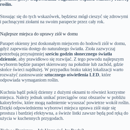
roślin.
Stosując się do tych wskazówek, będziesz mógł cieszyć się zdrowymi
i pachnącymi ziołami na swoim parapecie przez cały rok.
Najlepsze miejsca do uprawy ziół w domu
Parapet okienny jest doskonałym miejscem do hodowli ziół w domu,
gdyż zapewnia dostęp do naturalnego światła. Zioła zazwyczaj
potrzebują przynajmniej
sześciu godzin słonecznego światła
dziennie
, aby prawidłowo się rozwijać. Z tego powodu najlepszym
wyborem będzie parapet skierowany na południe lub zachód, gdzie
słońce świeci najdłużej. W przypadku braku takiej lokalizacji warto
rozważyć zastosowanie
sztucznego oświetlenia LED
, które
odpowiada wymaganiom roślin.
Kuchnia bądź pokój dzienny z dużymi oknami to również korzystne
miejsca. Należy jednak unikać przeciągów oraz obszarów w pobliżu
kaloryferów, które mogą nadmiernie wysuszać powietrze wokół roślin.
Dzięki odpowiedniemu wyborowi miejsca uprawa ziół staje się
prostsza i bardziej efektywna, a świeże listki zawsze będą pod ręką do
użycia w kuchennych przygodach.