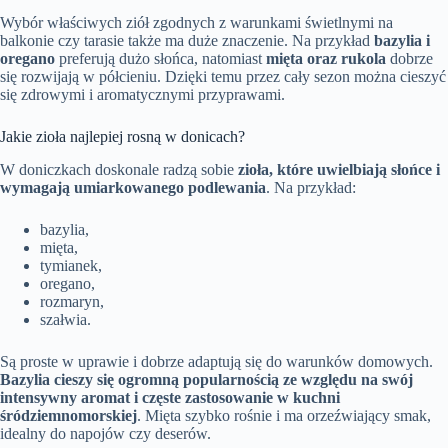
Wybór właściwych ziół zgodnych z warunkami świetlnymi na
balkonie czy tarasie także ma duże znaczenie. Na przykład
bazylia i
oregano
preferują dużo słońca, natomiast
mięta oraz rukola
dobrze
się rozwijają w półcieniu. Dzięki temu przez cały sezon można cieszyć
się zdrowymi i aromatycznymi przyprawami.
Jakie zioła najlepiej rosną w donicach?
W doniczkach doskonale radzą sobie
zioła, które uwielbiają słońce i
wymagają umiarkowanego podlewania
. Na przykład:
bazylia,
mięta,
tymianek,
oregano,
rozmaryn,
szałwia.
Są proste w uprawie i dobrze adaptują się do warunków domowych.
Bazylia cieszy się ogromną popularnością ze względu na swój
intensywny aromat i częste zastosowanie w kuchni
śródziemnomorskiej
. Mięta szybko rośnie i ma orzeźwiający smak,
idealny do napojów czy deserów.