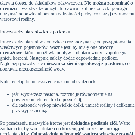
ułatwia dostęp do składników odżywczych.
Nie można zapominać o
drenażu
– warstwa keramzytu lub żwiru na dnie doniczki pomaga
utrzymać odpowiedni poziom wilgotności gleby, co sprzyja zdrowemu
wzrostowi rośliny.
Proces sadzenia ziół – krok po kroku
Proces sadzenia ziół w doniczkach rozpoczyna się od przygotowania
właściwych pojemników. Ważne jest, by miały one
otwory
drenażowe
, które umożliwią odpływ nadmiaru wody i zapobiegną
gniciu korzeni. Następnie należy dodać odpowiednie podłoże.
Najlepiej sprawdza się
mieszanka ziemi ogrodowej z piaskiem
, co
poprawia przepuszczalność wody.
Kolejny etap to umieszczenie nasion lub sadzonek:
jeśli wybierzesz nasiona, rozrzuć je równomiernie na
powierzchni gleby i lekko przyciśnij,
dla sadzonek wykop niewielkie dołki, umieść rośliny i delikatnie
przykryj je ziemią.
Po posadzeniu niezwykle istotne jest
dokładne podlanie ziół
. Warto
zadbać o to, by woda dotarła do korzeni, jednocześnie unikając
przelania gleby.
Odpowiednia wilgotność wspiera właściwy rozwój