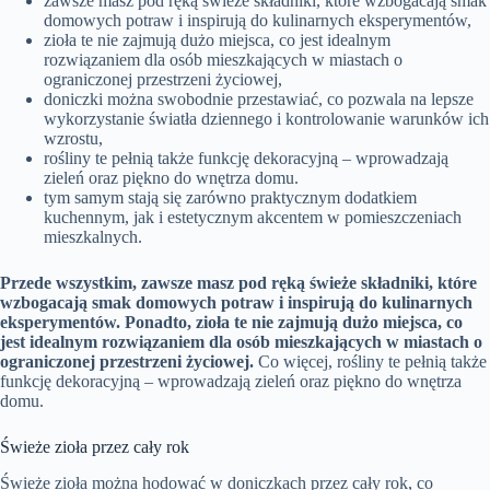
zawsze masz pod ręką świeże składniki, które wzbogacają smak
domowych potraw i inspirują do kulinarnych eksperymentów,
zioła te nie zajmują dużo miejsca, co jest idealnym
rozwiązaniem dla osób mieszkających w miastach o
ograniczonej przestrzeni życiowej,
doniczki można swobodnie przestawiać, co pozwala na lepsze
wykorzystanie światła dziennego i kontrolowanie warunków ich
wzrostu,
rośliny te pełnią także funkcję dekoracyjną – wprowadzają
zieleń oraz piękno do wnętrza domu.
tym samym stają się zarówno praktycznym dodatkiem
kuchennym, jak i estetycznym akcentem w pomieszczeniach
mieszkalnych.
Przede wszystkim, zawsze masz pod ręką świeże składniki, które
wzbogacają smak domowych potraw i inspirują do kulinarnych
eksperymentów.
Ponadto, zioła te nie zajmują dużo miejsca, co
jest idealnym rozwiązaniem dla osób mieszkających w miastach o
ograniczonej przestrzeni życiowej.
Co więcej, rośliny te pełnią także
funkcję dekoracyjną – wprowadzają zieleń oraz piękno do wnętrza
domu.
Świeże zioła przez cały rok
Świeże zioła można hodować w doniczkach przez cały rok, co