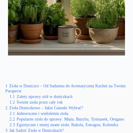
1
Zioła w Doniczce – Od Sadzenia do Aromatycznej Kuchni na Twoim
Parapecie
1.1
Zalety uprawy ziół w doniczkach
1.2
Świeże zioła przez cały rok
2
Zioła Doniczkowe – Jakie Gatunki Wybrać?
2.1
Jednoroczne i wieloletnie zioła
2.2
Popularne zioła do uprawy: Mięta, Bazylia, Tymianek, Oregano
2.3
Egzotyczne i mniej znane zioła: Rukola, Estragon, Kolendra
3
Jak Sadzić Zioła w Doniczkach?