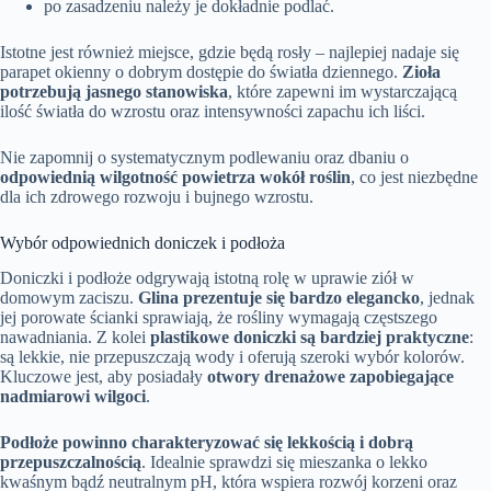
po zasadzeniu należy je dokładnie podlać.
Istotne jest również miejsce, gdzie będą rosły – najlepiej nadaje się
parapet okienny o dobrym dostępie do światła dziennego.
Zioła
potrzebują jasnego stanowiska
, które zapewni im wystarczającą
ilość światła do wzrostu oraz intensywności zapachu ich liści.
Nie zapomnij o systematycznym podlewaniu oraz dbaniu o
odpowiednią wilgotność powietrza wokół roślin
, co jest niezbędne
dla ich zdrowego rozwoju i bujnego wzrostu.
Wybór odpowiednich doniczek i podłoża
Doniczki i podłoże odgrywają istotną rolę w uprawie ziół w
domowym zaciszu.
Glina prezentuje się bardzo elegancko
, jednak
jej porowate ścianki sprawiają, że rośliny wymagają częstszego
nawadniania. Z kolei
plastikowe doniczki są bardziej praktyczne
:
są lekkie, nie przepuszczają wody i oferują szeroki wybór kolorów.
Kluczowe jest, aby posiadały
otwory drenażowe zapobiegające
nadmiarowi wilgoci
.
Podłoże powinno charakteryzować się lekkością i dobrą
przepuszczalnością
. Idealnie sprawdzi się mieszanka o lekko
kwaśnym bądź neutralnym pH, która wspiera rozwój korzeni oraz