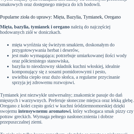
smakowych oraz dostępnego miejsca do ich hodowli.
Popularne zioła do uprawy: Mięta, Bazylia, Tymianek, Oregano
Mięta, bazylia, tymianek i oregano
należą do najczęściej
hodowanych ziół w doniczkach.
mięta wyróżnia się świeżym smakiem, doskonałym do
przygotowywania herbat i deserów,
jest mało wymagająca; potrzebuje umiarkowanej ilości wody
oraz półcienistego stanowiska,
bazylia to nieodzowny składnik kuchni włoskiej, idealnie
komponujący się z sosami pomidorowymi i pesto,
uwielbia ciepło oraz dużo słońca, a regularne przycinanie
sprzyja jej zdrowemu rozwojowi.
Tymianek jest niezwykle uniwersalny; znakomicie pasuje do dań
mięsnych i warzywnych. Preferuje słoneczne miejsca oraz lekką glebę.
Oregano z kolei często gości w kuchni śródziemnomorskiej dzięki
swojemu
intensywnemu aromatowi
, który wzbogaca smak pizzy czy
potraw greckich. Wymaga pełnego nasłonecznienia i dobrze
przepuszczalnej ziemi.