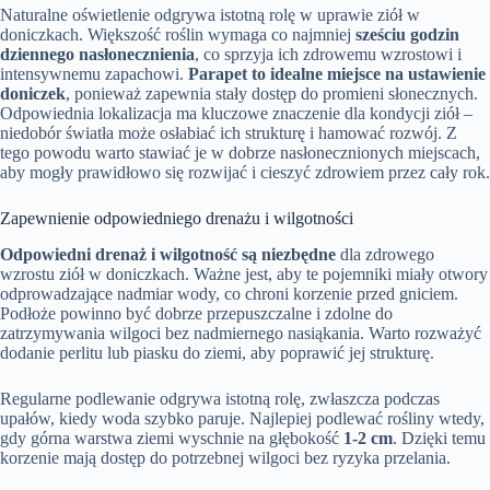
Naturalne oświetlenie odgrywa istotną rolę w uprawie ziół w
doniczkach. Większość roślin wymaga co najmniej
sześciu godzin
dziennego nasłonecznienia
, co sprzyja ich zdrowemu wzrostowi i
intensywnemu zapachowi.
Parapet to idealne miejsce na ustawienie
doniczek
, ponieważ zapewnia stały dostęp do promieni słonecznych.
Odpowiednia lokalizacja ma kluczowe znaczenie dla kondycji ziół –
niedobór światła może osłabiać ich strukturę i hamować rozwój. Z
tego powodu warto stawiać je w dobrze nasłonecznionych miejscach,
aby mogły prawidłowo się rozwijać i cieszyć zdrowiem przez cały rok.
Zapewnienie odpowiedniego drenażu i wilgotności
Odpowiedni drenaż i wilgotność są niezbędne
dla zdrowego
wzrostu ziół w doniczkach. Ważne jest, aby te pojemniki miały otwory
odprowadzające nadmiar wody, co chroni korzenie przed gniciem.
Podłoże powinno być dobrze przepuszczalne i zdolne do
zatrzymywania wilgoci bez nadmiernego nasiąkania. Warto rozważyć
dodanie perlitu lub piasku do ziemi, aby poprawić jej strukturę.
Regularne podlewanie odgrywa istotną rolę, zwłaszcza podczas
upałów, kiedy woda szybko paruje. Najlepiej podlewać rośliny wtedy,
gdy górna warstwa ziemi wyschnie na głębokość
1-2 cm
. Dzięki temu
korzenie mają dostęp do potrzebnej wilgoci bez ryzyka przelania.