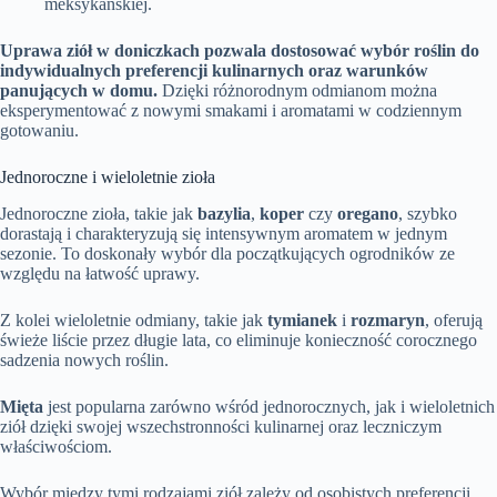
meksykańskiej.
Uprawa ziół w doniczkach pozwala dostosować wybór roślin do
indywidualnych preferencji kulinarnych oraz warunków
panujących w domu.
Dzięki różnorodnym odmianom można
eksperymentować z nowymi smakami i aromatami w codziennym
gotowaniu.
Jednoroczne i wieloletnie zioła
Jednoroczne zioła, takie jak
bazylia
,
koper
czy
oregano
, szybko
dorastają i charakteryzują się intensywnym aromatem w jednym
sezonie. To doskonały wybór dla początkujących ogrodników ze
względu na łatwość uprawy.
Z kolei wieloletnie odmiany, takie jak
tymianek
i
rozmaryn
, oferują
świeże liście przez długie lata, co eliminuje konieczność corocznego
sadzenia nowych roślin.
Mięta
jest popularna zarówno wśród jednorocznych, jak i wieloletnich
ziół dzięki swojej wszechstronności kulinarnej oraz leczniczym
właściwościom.
Wybór między tymi rodzajami ziół zależy od osobistych preferencji