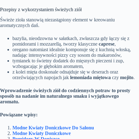
Przepisy z wykorzystaniem świeżych ziół
Świeże zioła stanowią niezastąpiony element w kreowaniu
aromatycznych dań.
bazylia, nieodzowna w sałatkach, zwłaszcza gdy łączy się z
pomidorami i mozzarellą, tworzy klasyczne
caprese
,
oregano natomiast idealnie komponuje się z kuchnią włoską,
nadając intensywności pizzy czy sosom do makaronów,
tymianek to świetny dodatek do mięsnych pieczeni i zup,
wzbogacając je głębokim aromatem,
z kolei mięta doskonale odnajduje się w deserach oraz
orzeźwiających napojach jak
lemoniada miętowa
czy
mojito
.
Wprowadzenie świeżych ziół do codziennych potraw to prosty
sposób na nadanie im naturalnego smaku i wyjątkowego
aromatu.
Powiązane wpisy:
Modne Kwiaty Doniczkowe Do Salonu
Modne Kwiaty Doniczkowe
Pomidory W Doniczce