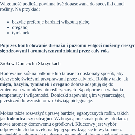
Wilgotność podłoża powinna być dopasowana do specyfiki danej
rośliny. Na przykład:
bazylię preferuje bardziej wilgotną glebę,
oregano,
tymianek.
Poprzez kontrolowanie drenażu i poziomu wilgoci możemy cieszyć
się zdrowymi i aromatycznymi ziołami przez cały rok.
Zioła w Donicach i Skrzynkach
Hodowanie ziół na balkonie lub tarasie to doskonały sposób, aby
cieszyć się świeżymi przyprawami przez cały rok. Rośliny takie jak
mięta
,
bazylia
,
tymianek
i
oregano
dobrze adaptują się do
zmiennych warunków atmosferycznych. Są odporne na wahania
temperatury i wilgotności. Doniczki zapewniają im wystarczającą
przestrzeń do wzrostu oraz ułatwiają pielęgnację.
Można także rozważyć uprawę bardziej egzotycznych roślin, takich
jak
kolendra
czy
estragon
. Wzbogacą one smak potraw i dodadzą
nowe aromaty domowemu ogródkowi. Kluczowy jest wybór
odpowiednich doniczek; najlepiej sprawdzają się te wykonane z
materiałów odpornych na deszcz, na przykład drewno zabezpieczone