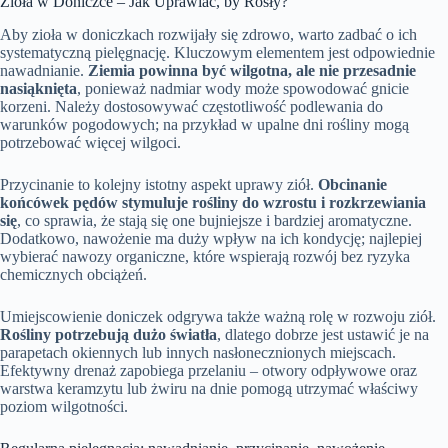
Zioła w Doniczce – Jak Uprawiać, by Rosły?
Aby zioła w doniczkach rozwijały się zdrowo, warto zadbać o ich
systematyczną pielęgnację. Kluczowym elementem jest odpowiednie
nawadnianie.
Ziemia powinna być wilgotna, ale nie przesadnie
nasiąknięta
, ponieważ nadmiar wody może spowodować gnicie
korzeni. Należy dostosowywać częstotliwość podlewania do
warunków pogodowych; na przykład w upalne dni rośliny mogą
potrzebować więcej wilgoci.
Przycinanie to kolejny istotny aspekt uprawy ziół.
Obcinanie
końcówek pędów stymuluje rośliny do wzrostu i rozkrzewiania
się
, co sprawia, że stają się one bujniejsze i bardziej aromatyczne.
Dodatkowo, nawożenie ma duży wpływ na ich kondycję; najlepiej
wybierać nawozy organiczne, które wspierają rozwój bez ryzyka
chemicznych obciążeń.
Umiejscowienie doniczek odgrywa także ważną rolę w rozwoju ziół.
Rośliny potrzebują dużo światła
, dlatego dobrze jest ustawić je na
parapetach okiennych lub innych nasłonecznionych miejscach.
Efektywny drenaż zapobiega przelaniu – otwory odpływowe oraz
warstwa keramzytu lub żwiru na dnie pomogą utrzymać właściwy
poziom wilgotności.