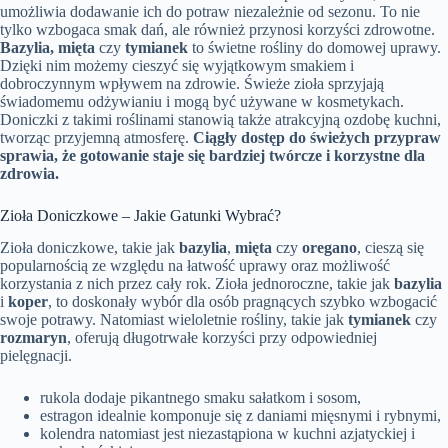
umożliwia dodawanie ich do potraw niezależnie od sezonu. To nie
tylko wzbogaca smak dań, ale również przynosi korzyści zdrowotne.
Bazylia, mięta
czy
tymianek
to świetne rośliny do domowej uprawy.
Dzięki nim możemy cieszyć się wyjątkowym smakiem i
dobroczynnym wpływem na zdrowie. Świeże zioła sprzyjają
świadomemu odżywianiu i mogą być używane w kosmetykach.
Doniczki z takimi roślinami stanowią także atrakcyjną ozdobę kuchni,
tworząc przyjemną atmosferę.
Ciągły dostęp do świeżych przypraw
sprawia, że gotowanie staje się bardziej twórcze i korzystne dla
zdrowia.
Zioła Doniczkowe – Jakie Gatunki Wybrać?
Zioła doniczkowe, takie jak
bazylia
,
mięta
czy
oregano
, cieszą się
popularnością ze względu na łatwość uprawy oraz możliwość
korzystania z nich przez cały rok. Zioła jednoroczne, takie jak
bazylia
i
koper
, to doskonały wybór dla osób pragnących szybko wzbogacić
swoje potrawy. Natomiast wieloletnie rośliny, takie jak
tymianek
czy
rozmaryn
, oferują długotrwałe korzyści przy odpowiedniej
pielęgnacji.
rukola dodaje pikantnego smaku sałatkom i sosom,
estragon idealnie komponuje się z daniami mięsnymi i rybnymi,
kolendra natomiast jest niezastąpiona w kuchni azjatyckiej i