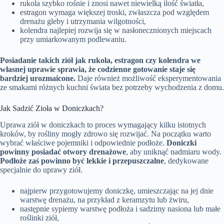
rukola szybko rośnie i znosi nawet niewielką ilość światła,
estragon wymaga większej troski, zwłaszcza pod względem
drenażu gleby i utrzymania wilgotności,
kolendra najlepiej rozwija się w nasłonecznionych miejscach
przy umiarkowanym podlewaniu.
Posiadanie takich ziół jak rukola, estragon czy kolendra we
własnej uprawie sprawia, że codzienne gotowanie staje się
bardziej urozmaicone.
Daje również możliwość eksperymentowania
ze smakami różnych kuchni świata bez potrzeby wychodzenia z domu.
Jak Sadzić Zioła w Doniczkach?
Uprawa ziół w doniczkach to proces wymagający kilku istotnych
kroków, by rośliny mogły zdrowo się rozwijać. Na początku warto
wybrać właściwe pojemniki i odpowiednie podłoże.
Doniczki
powinny posiadać otwory drenażowe
, aby uniknąć nadmiaru wody.
Podłoże zaś powinno być lekkie i przepuszczalne
, dedykowane
specjalnie do uprawy ziół.
najpierw przygotowujemy doniczkę, umieszczając na jej dnie
warstwę drenażu, na przykład z keramzytu lub żwiru,
następnie sypiemy warstwę podłoża i sadzimy nasiona lub małe
roślinki ziół,