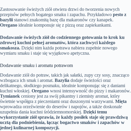
Zastosowanie świeżych ziół otwiera drzwi do tworzenia nowych
przepisów pełnych bogatego smaku i zapachu. Przykładowo
pesto z
bazylii
stanowi znakomitą bazę dla makaronów czy kanapek.
Oregano
idealnie komponuje się z pizzą oraz zapiekankami.
Dodawanie świeżych ziół do codziennego gotowania to krok ku
zdrowej kuchni pełnej aromatów, która zachwyci każdego
smakosza.
Dzięki nim każda potrawa nabiera zupełnie nowego
wymiaru smaku i staje się wyjątkowo apetyczna.
Dodawanie smaku i aromatu potrawom
Dodawanie ziół do potraw, takich jak sałatki, zupy czy sosy, znacząco
wzbogaca ich smak i aromat.
Bazylia
dodaje świeżości oraz
delikatnego, słodkiego posmaku, idealnie komponując się z daniami
kuchni włoskiej.
Oregano
wnosi intensywność do pizzy i makaronów.
Tymianek
ceniony jest za swój pikantny i ziemisty aromat, który
świetnie współgra z pieczeniami oraz duszonymi warzywami.
Mięta
wprowadza orzeźwienie do deserów i napojów, a także doskonale
uzupełnia dania kuchni śródziemnomorskiej.
Dzięki temu
wykorzystanie ziół sprawia, że każdy posiłek staje się prawdziwą
ucztą dla podniebienia, łącząc bogactwo smaków i zapachów w
jednej kulinarnej kompozycji.