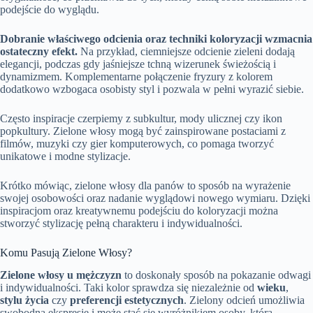
podejście do wyglądu.
Dobranie właściwego odcienia oraz techniki koloryzacji wzmacnia
ostateczny efekt.
Na przykład, ciemniejsze odcienie zieleni dodają
elegancji, podczas gdy jaśniejsze tchną wizerunek świeżością i
dynamizmem. Komplementarne połączenie fryzury z kolorem
dodatkowo wzbogaca osobisty styl i pozwala w pełni wyrazić siebie.
Często inspiracje czerpiemy z subkultur, mody ulicznej czy ikon
popkultury. Zielone włosy mogą być zainspirowane postaciami z
filmów, muzyki czy gier komputerowych, co pomaga tworzyć
unikatowe i modne stylizacje.
Krótko mówiąc, zielone włosy dla panów to sposób na wyrażenie
swojej osobowości oraz nadanie wyglądowi nowego wymiaru. Dzięki
inspiracjom oraz kreatywnemu podejściu do koloryzacji można
stworzyć stylizację pełną charakteru i indywidualności.
Komu Pasują Zielone Włosy?
Zielone włosy u mężczyzn
to doskonały sposób na pokazanie odwagi
i indywidualności. Taki kolor sprawdza się niezależnie od
wieku
,
stylu życia
czy
preferencji estetycznych
. Zielony odcień umożliwia
swobodną ekspresję i może stać się wyróżnikiem osoby, która