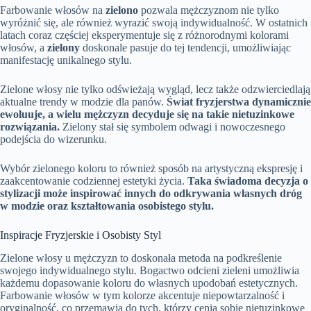
Farbowanie włosów na
zielono
pozwala mężczyznom nie tylko
wyróżnić się, ale również wyrazić swoją indywidualność. W ostatnich
latach coraz częściej eksperymentuje się z różnorodnymi kolorami
włosów, a
zielony
doskonale pasuje do tej tendencji, umożliwiając
manifestację unikalnego stylu.
Zielone włosy nie tylko odświeżają wygląd, lecz także odzwierciedlają
aktualne trendy w modzie dla panów.
Świat fryzjerstwa dynamicznie
ewoluuje, a wielu mężczyzn decyduje się na takie nietuzinkowe
rozwiązania.
Zielony stał się symbolem odwagi i nowoczesnego
podejścia do wizerunku.
Wybór zielonego koloru to również sposób na artystyczną ekspresję i
zaakcentowanie codziennej estetyki życia.
Taka świadoma decyzja o
stylizacji może inspirować innych do odkrywania własnych dróg
w modzie oraz kształtowania osobistego stylu.
Inspiracje Fryzjerskie i Osobisty Styl
Zielone włosy u mężczyzn to doskonała metoda na podkreślenie
swojego indywidualnego stylu. Bogactwo odcieni zieleni umożliwia
każdemu dopasowanie koloru do własnych upodobań estetycznych.
Farbowanie włosów w tym kolorze akcentuje niepowtarzalność i
oryginalność, co przemawia do tych, którzy cenią sobie nietuzinkowe