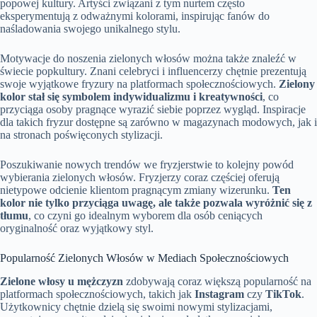
popowej kultury. Artyści związani z tym nurtem często
eksperymentują z odważnymi kolorami, inspirując fanów do
naśladowania swojego unikalnego stylu.
Motywacje do noszenia zielonych włosów można także znaleźć w
świecie popkultury. Znani celebryci i influencerzy chętnie prezentują
swoje wyjątkowe fryzury na platformach społecznościowych.
Zielony
kolor stał się symbolem indywidualizmu i kreatywności
, co
przyciąga osoby pragnące wyrazić siebie poprzez wygląd. Inspiracje
dla takich fryzur dostępne są zarówno w magazynach modowych, jak i
na stronach poświęconych stylizacji.
Poszukiwanie nowych trendów we fryzjerstwie to kolejny powód
wybierania zielonych włosów. Fryzjerzy coraz częściej oferują
nietypowe odcienie klientom pragnącym zmiany wizerunku.
Ten
kolor nie tylko przyciąga uwagę, ale także pozwala wyróżnić się z
tłumu
, co czyni go idealnym wyborem dla osób ceniących
oryginalność oraz wyjątkowy styl.
Popularność Zielonych Włosów w Mediach Społecznościowych
Zielone włosy u mężczyzn
zdobywają coraz większą popularność na
platformach społecznościowych, takich jak
Instagram
czy
TikTok
.
Użytkownicy chętnie dzielą się swoimi nowymi stylizacjami,