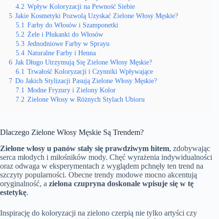
4.2
Wpływ Koloryzacji na Pewność Siebie
5
Jakie Kosmetyki Pozwolą Uzyskać Zielone Włosy Męskie?
5.1
Farby do Włosów i Szamponetki
5.2
Żele i Płukanki do Włosów
5.3
Jednodniowe Farby w Sprayu
5.4
Naturalne Farby i Henna
6
Jak Długo Utrzymują Się Zielone Włosy Męskie?
6.1
Trwałość Koloryzacji i Czynniki Wpływające
7
Do Jakich Stylizacji Pasują Zielone Włosy Męskie?
7.1
Modne Fryzury i Zielony Kolor
7.2
Zielone Włosy w Różnych Stylach Ubioru
Dlaczego Zielone Włosy Męskie Są Trendem?
Zielone włosy u panów stały się prawdziwym hitem
, zdobywając
serca młodych i miłośników mody. Chęć wyrażenia indywidualności
oraz odwaga w eksperymentach z wyglądem pchnęły ten trend na
szczyty popularności. Obecne trendy modowe mocno akcentują
oryginalność, a
zielona czupryna doskonale wpisuje się w tę
estetykę
.
Inspirację do koloryzacji na zielono czerpią nie tylko artyści czy