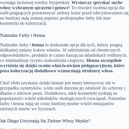
wymaga fachowej wiedzy fryzjerskiej.
Wystarczy spryskać suche
włosy wybranym sprayem i gotowe
! To również świetna opcja dla
osób pragnących przetestować zielony kolor przed zdecydowaniem się
na bardziej stałą zmianę poprzez profesjonalne farby lub inne
kosmetyki do koloryzacji.
Naturalne Farby i Henna
Naturalne farby i
henna
to doskonała opcja dla tych, którzy pragną
delikatnej zmiany koloru włosów. W odróżnieniu od chemicznych
odpowiedników, produkty te często bazują na składnikach roślinnych,
co minimalizuje ryzyko uszkodzenia czupryny.
Henna szczególnie
wyróżnia się dzięki swoim właściwościom pielęgnacyjnym, które
poza koloryzacją dodatkowo wzmacniają strukturę włosa.
Choć efekt uzyskany dzięki hennie jest mniej intensywny niż w
przypadku syntetyków, wiele osób docenia jej zdolność do ochrony i
dbania o zdrowie pasm. Dodatkowo, takie kosmetyki zyskują na
popularności wśród miłośników ekologicznych rozwiązań. Naturalne
farby i henna stają się coraz bardziej modne wśród entuzjastów
zielonych tonów we fryzurach.
Jak Długo Utrzymują Się Zielone Włosy Męskie?