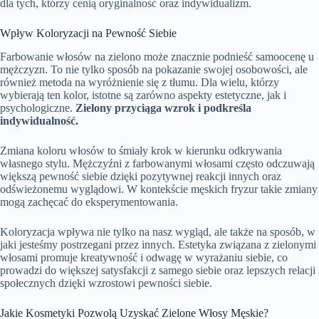
dla tych, którzy cenią oryginalność oraz indywidualizm.
Wpływ Koloryzacji na Pewność Siebie
Farbowanie włosów na zielono może znacznie podnieść samoocenę u
mężczyzn. To nie tylko sposób na pokazanie swojej osobowości, ale
również metoda na wyróżnienie się z tłumu. Dla wielu, którzy
wybierają ten kolor, istotne są zarówno aspekty estetyczne, jak i
psychologiczne.
Zielony przyciąga wzrok i podkreśla
indywidualność.
Zmiana koloru włosów to śmiały krok w kierunku odkrywania
własnego stylu. Mężczyźni z farbowanymi włosami często odczuwają
większą pewność siebie dzięki pozytywnej reakcji innych oraz
odświeżonemu wyglądowi. W kontekście męskich fryzur takie zmiany
mogą zachęcać do eksperymentowania.
Koloryzacja wpływa nie tylko na nasz wygląd, ale także na sposób, w
jaki jesteśmy postrzegani przez innych. Estetyka związana z zielonymi
włosami promuje kreatywność i odwagę w wyrażaniu siebie, co
prowadzi do większej satysfakcji z samego siebie oraz lepszych relacji
społecznych dzięki wzrostowi pewności siebie.
Jakie Kosmetyki Pozwolą Uzyskać Zielone Włosy Męskie?