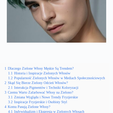
1
Dlaczego Zielone Włosy Męskie Są Trendem?
1.1
Historia i Inspiracje Zielonych Włosów
1.2
Popularność Zielonych Włosów w Mediach Społecznościowych
2
Skąd Się Bierze Zielony Odcień Włosów?
2.1
Interakcja Pigmentów i Techniki Koloryzacji
3
Czemu Warto Zafarbować Włosy na Zielono?
3.1
Zmiana Wyglądu i Nowe Trendy Fryzjerskie
3.2
Inspiracje Fryzjerskie i Osobisty Styl
4
Komu Pasują Zielone Włosy?
4.1
Indywidualizm i Ekspresja w Zielonych Włosach