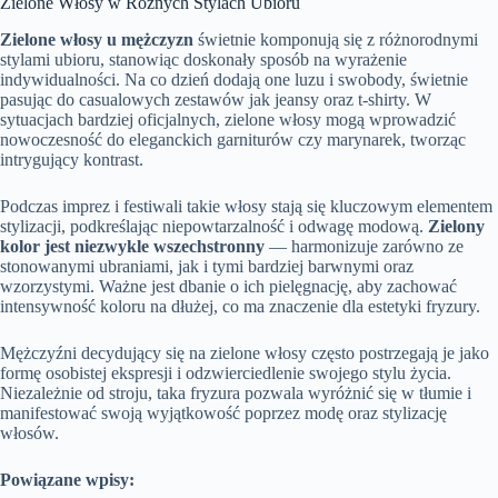
Zielone Włosy w Różnych Stylach Ubioru
Zielone włosy u mężczyzn
świetnie komponują się z różnorodnymi
stylami ubioru, stanowiąc doskonały sposób na wyrażenie
indywidualności. Na co dzień dodają one luzu i swobody, świetnie
pasując do casualowych zestawów jak jeansy oraz t-shirty. W
sytuacjach bardziej oficjalnych, zielone włosy mogą wprowadzić
nowoczesność do eleganckich garniturów czy marynarek, tworząc
intrygujący kontrast.
Podczas imprez i festiwali takie włosy stają się kluczowym elementem
stylizacji, podkreślając niepowtarzalność i odwagę modową.
Zielony
kolor jest niezwykle wszechstronny
— harmonizuje zarówno ze
stonowanymi ubraniami, jak i tymi bardziej barwnymi oraz
wzorzystymi. Ważne jest dbanie o ich pielęgnację, aby zachować
intensywność koloru na dłużej, co ma znaczenie dla estetyki fryzury.
Mężczyźni decydujący się na zielone włosy często postrzegają je jako
formę osobistej ekspresji i odzwierciedlenie swojego stylu życia.
Niezależnie od stroju, taka fryzura pozwala wyróżnić się w tłumie i
manifestować swoją wyjątkowość poprzez modę oraz stylizację
włosów.
Powiązane wpisy: