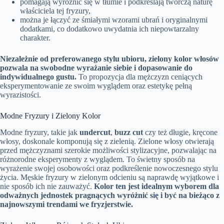
pomagają wyróżnić się w tłumie i podkreślają twórczą naturę
właściciela tej fryzury,
można je łączyć ze śmiałymi wzorami ubrań i oryginalnymi
dodatkami, co dodatkowo uwydatnia ich niepowtarzalny
charakter.
Niezależnie od preferowanego stylu ubioru, zielony kolor włosów
pozwala na swobodne wyrażanie siebie i dopasowanie do
indywidualnego gustu.
To propozycja dla mężczyzn ceniących
eksperymentowanie ze swoim wyglądem oraz estetykę pełną
wyrazistości.
Modne Fryzury i Zielony Kolor
Modne fryzury, takie jak
undercut
,
buzz cut
czy też długie, kręcone
włosy, doskonale komponują się z zielenią. Zielone włosy otwierają
przed mężczyznami szerokie możliwości stylizacyjne, pozwalając na
różnorodne eksperymenty z wyglądem. To świetny sposób na
wyrażenie swojej osobowości oraz podkreślenie nowoczesnego stylu
życia. Męskie fryzury w zielonym odcieniu są naprawdę wyjątkowe i
nie sposób ich nie zauważyć.
Kolor ten jest idealnym wyborem dla
odważnych jednostek pragnących wyróżnić się i być na bieżąco z
najnowszymi trendami we fryzjerstwie.