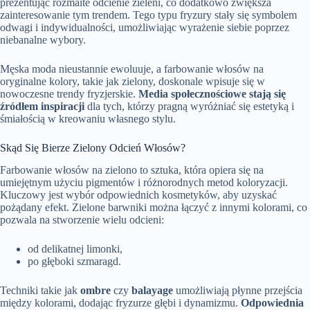
prezentując rozmaite odcienie zieleni, co dodatkowo zwiększa
zainteresowanie tym trendem. Tego typu fryzury stały się symbolem
odwagi i indywidualności, umożliwiając wyrażenie siebie poprzez
niebanalne wybory.
Męska moda nieustannie ewoluuje, a farbowanie włosów na
oryginalne kolory, takie jak zielony, doskonale wpisuje się w
nowoczesne trendy fryzjerskie.
Media społecznościowe stają się
źródłem inspiracji
dla tych, którzy pragną wyróżniać się estetyką i
śmiałością w kreowaniu własnego stylu.
Skąd Się Bierze Zielony Odcień Włosów?
Farbowanie włosów na zielono to sztuka, która opiera się na
umiejętnym użyciu pigmentów i różnorodnych metod koloryzacji.
Kluczowy jest wybór odpowiednich kosmetyków, aby uzyskać
pożądany efekt. Zielone barwniki można łączyć z innymi kolorami, co
pozwala na stworzenie wielu odcieni:
od delikatnej limonki,
po głęboki szmaragd.
Techniki takie jak
ombre
czy
balayage
umożliwiają płynne przejścia
między kolorami, dodając fryzurze głębi i dynamizmu.
Odpowiednia