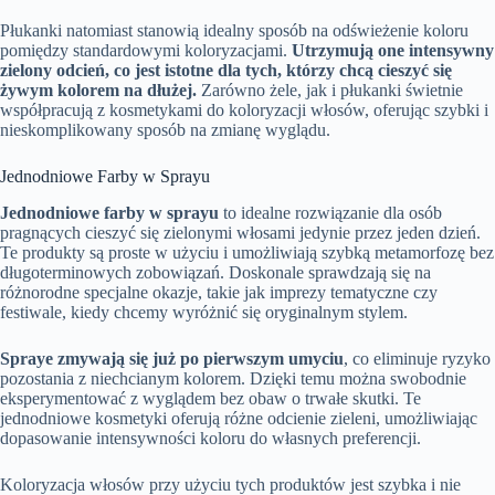
Płukanki natomiast stanowią idealny sposób na odświeżenie koloru
pomiędzy standardowymi koloryzacjami.
Utrzymują one intensywny
zielony odcień, co jest istotne dla tych, którzy chcą cieszyć się
żywym kolorem na dłużej.
Zarówno żele, jak i płukanki świetnie
współpracują z kosmetykami do koloryzacji włosów, oferując szybki i
nieskomplikowany sposób na zmianę wyglądu.
Jednodniowe Farby w Sprayu
Jednodniowe farby w sprayu
to idealne rozwiązanie dla osób
pragnących cieszyć się zielonymi włosami jedynie przez jeden dzień.
Te produkty są proste w użyciu i umożliwiają szybką metamorfozę bez
długoterminowych zobowiązań. Doskonale sprawdzają się na
różnorodne specjalne okazje, takie jak imprezy tematyczne czy
festiwale, kiedy chcemy wyróżnić się oryginalnym stylem.
Spraye zmywają się już po pierwszym umyciu
, co eliminuje ryzyko
pozostania z niechcianym kolorem. Dzięki temu można swobodnie
eksperymentować z wyglądem bez obaw o trwałe skutki. Te
jednodniowe kosmetyki oferują różne odcienie zieleni, umożliwiając
dopasowanie intensywności koloru do własnych preferencji.
Koloryzacja włosów przy użyciu tych produktów jest szybka i nie