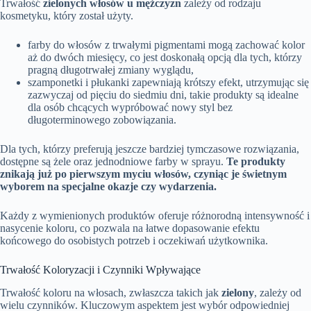
Trwałość
zielonych włosów u mężczyzn
zależy od rodzaju
kosmetyku, który został użyty.
farby do włosów z trwałymi pigmentami mogą zachować kolor
aż do dwóch miesięcy, co jest doskonałą opcją dla tych, którzy
pragną długotrwałej zmiany wyglądu,
szamponetki i płukanki zapewniają krótszy efekt, utrzymując się
zazwyczaj od pięciu do siedmiu dni, takie produkty są idealne
dla osób chcących wypróbować nowy styl bez
długoterminowego zobowiązania.
Dla tych, którzy preferują jeszcze bardziej tymczasowe rozwiązania,
dostępne są żele oraz jednodniowe farby w sprayu.
Te produkty
znikają już po pierwszym myciu włosów, czyniąc je świetnym
wyborem na specjalne okazje czy wydarzenia.
Każdy z wymienionych produktów oferuje różnorodną intensywność i
nasycenie koloru, co pozwala na łatwe dopasowanie efektu
końcowego do osobistych potrzeb i oczekiwań użytkownika.
Trwałość Koloryzacji i Czynniki Wpływające
Trwałość koloru na włosach, zwłaszcza takich jak
zielony
, zależy od
wielu czynników. Kluczowym aspektem jest wybór odpowiedniej