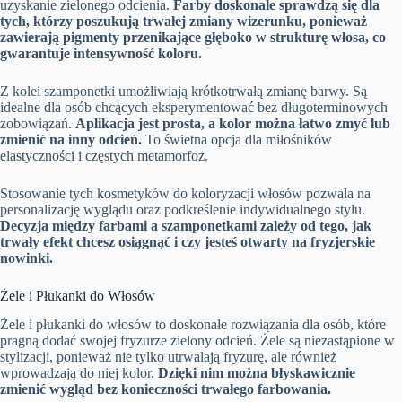
uzyskanie zielonego odcienia.
Farby doskonale sprawdzą się dla
tych, którzy poszukują trwałej zmiany wizerunku, ponieważ
zawierają pigmenty przenikające głęboko w strukturę włosa, co
gwarantuje intensywność koloru.
Z kolei szamponetki umożliwiają krótkotrwałą zmianę barwy. Są
idealne dla osób chcących eksperymentować bez długoterminowych
zobowiązań.
Aplikacja jest prosta, a kolor można łatwo zmyć lub
zmienić na inny odcień.
To świetna opcja dla miłośników
elastyczności i częstych metamorfoz.
Stosowanie tych kosmetyków do koloryzacji włosów pozwala na
personalizację wyglądu oraz podkreślenie indywidualnego stylu.
Decyzja między farbami a szamponetkami zależy od tego, jak
trwały efekt chcesz osiągnąć i czy jesteś otwarty na fryzjerskie
nowinki.
Żele i Płukanki do Włosów
Żele i płukanki do włosów to doskonałe rozwiązania dla osób, które
pragną dodać swojej fryzurze zielony odcień. Żele są niezastąpione w
stylizacji, ponieważ nie tylko utrwalają fryzurę, ale również
wprowadzają do niej kolor.
Dzięki nim można błyskawicznie
zmienić wygląd bez konieczności trwałego farbowania.