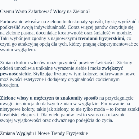
Czemu Warto Zafarbować Włosy na Zielono?
Farbowanie włosów na zielono to doskonały sposób, by się wyróżnić i
podkreślić swoją indywidualność. Coraz więcej panów decyduje się
na zielone pasma, doceniając kreatywność oraz śmiałość w modzie.
Taki wybór jest zgodny z najnowszymi
trendami fryzjerskimi
, co
czyni go atrakcyjną opcją dla tych, którzy pragną eksperymentować ze
swoim wyglądem.
Zmiana koloru włosów może przynieść powiew świeżości. Zielony
odcień umożliwia unikalne wyrażenie siebie i może
zwiększyć
pewność siebie
. Stylizując fryzurę w tym kolorze, odkrywamy nowe
możliwości estetyczne i dodajemy oryginalności codziennym
kreacjom.
Zielone włosy u mężczyzn to znakomity sposób
na przyciągnięcie
uwagi i inspiracja do dalszych zmian w wyglądzie. Farbowanie na
nietypowe kolory, takie jak zielony, to nie tylko moda – to forma sztuki
i osobistej ekspresji. Dla wielu panów jest to szansa na ukazanie
swojej wyjątkowości oraz odważnego podejścia do życia.
Zmiana Wyglądu i Nowe Trendy Fryzjerskie