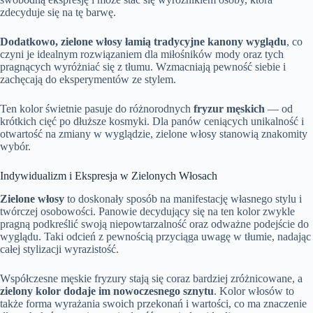
zdecyduje się na tę barwę.
Dodatkowo, zielone włosy łamią tradycyjne kanony wyglądu
, co
czyni je idealnym rozwiązaniem dla miłośników mody oraz tych
pragnących wyróżniać się z tłumu. Wzmacniają pewność siebie i
zachęcają do eksperymentów ze stylem.
Ten kolor świetnie pasuje do różnorodnych
fryzur męskich
— od
krótkich cięć po dłuższe kosmyki. Dla panów ceniących unikalność i
otwartość na zmiany w wyglądzie, zielone włosy stanowią znakomity
wybór.
Indywidualizm i Ekspresja w Zielonych Włosach
Zielone włosy
to doskonały sposób na manifestację własnego stylu i
twórczej osobowości. Panowie decydujący się na ten kolor zwykle
pragną podkreślić swoją niepowtarzalność oraz odważne podejście do
wyglądu. Taki odcień z pewnością przyciąga uwagę w tłumie, nadając
całej stylizacji wyrazistość.
Współczesne męskie fryzury stają się coraz bardziej zróżnicowane, a
zielony kolor dodaje im nowoczesnego sznytu
. Kolor włosów to
także forma wyrażania swoich przekonań i wartości, co ma znaczenie