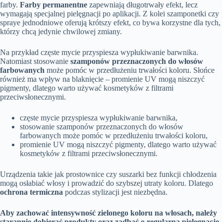
farby.
Farby permanentne
zapewniają długotrwały efekt, lecz
wymagają specjalnej pielęgnacji po aplikacji. Z kolei szamponetki czy
spraye jednodniowe oferują krótszy efekt, co bywa korzystne dla tych,
którzy chcą jedynie chwilowej zmiany.
Na przykład częste mycie przyspiesza wypłukiwanie barwnika.
Natomiast stosowanie
szamponów przeznaczonych do włosów
farbowanych
może pomóc w przedłużeniu trwałości koloru. Słońce
również ma wpływ na blaknięcie – promienie UV mogą niszczyć
pigmenty, dlatego warto używać kosmetyków z filtrami
przeciwsłonecznymi.
częste mycie przyspiesza wypłukiwanie barwnika,
stosowanie szamponów przeznaczonych do włosów
farbowanych może pomóc w przedłużeniu trwałości koloru,
promienie UV mogą niszczyć pigmenty, dlatego warto używać
kosmetyków z filtrami przeciwsłonecznymi.
Urządzenia takie jak prostownice czy suszarki bez funkcji chłodzenia
mogą osłabiać włosy i prowadzić do szybszej utraty koloru. Dlatego
ochrona termiczna
podczas stylizacji jest niezbędna.
Aby zachować intensywność zielonego koloru na włosach, należy
starannie dobierać produkty oraz zadbać o regularną pielęgnację