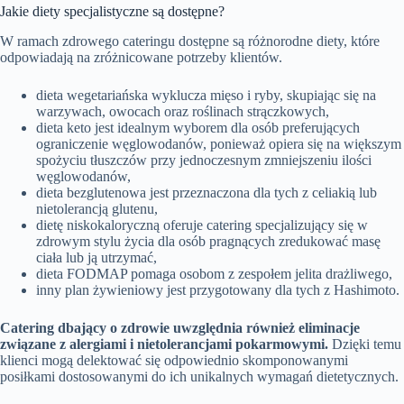
Jakie diety specjalistyczne są dostępne?
W ramach zdrowego cateringu dostępne są różnorodne diety, które
odpowiadają na zróżnicowane potrzeby klientów.
dieta wegetariańska wyklucza mięso i ryby, skupiając się na
warzywach, owocach oraz roślinach strączkowych,
dieta keto jest idealnym wyborem dla osób preferujących
ograniczenie węglowodanów, ponieważ opiera się na większym
spożyciu tłuszczów przy jednoczesnym zmniejszeniu ilości
węglowodanów,
dieta bezglutenowa jest przeznaczona dla tych z celiakią lub
nietolerancją glutenu,
dietę niskokaloryczną oferuje catering specjalizujący się w
zdrowym stylu życia dla osób pragnących zredukować masę
ciała lub ją utrzymać,
dieta FODMAP pomaga osobom z zespołem jelita drażliwego,
inny plan żywieniowy jest przygotowany dla tych z Hashimoto.
Catering dbający o zdrowie uwzględnia również eliminacje
związane z alergiami i nietolerancjami pokarmowymi.
Dzięki temu
klienci mogą delektować się odpowiednio skomponowanymi
posiłkami dostosowanymi do ich unikalnych wymagań dietetycznych.