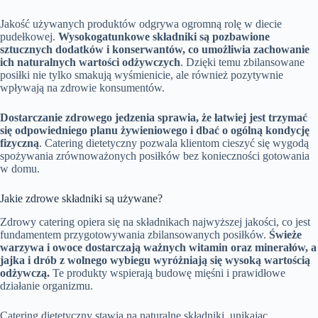
Jakość używanych produktów odgrywa ogromną rolę w diecie
pudełkowej.
Wysokogatunkowe składniki są pozbawione
sztucznych dodatków i konserwantów, co umożliwia zachowanie
ich naturalnych wartości odżywczych
. Dzięki temu zbilansowane
posiłki nie tylko smakują wyśmienicie, ale również pozytywnie
wpływają na zdrowie konsumentów.
Dostarczanie zdrowego jedzenia sprawia, że łatwiej jest trzymać
się odpowiedniego planu żywieniowego i dbać o ogólną kondycję
fizyczną
. Catering dietetyczny pozwala klientom cieszyć się wygodą
spożywania zrównoważonych posiłków bez konieczności gotowania
w domu.
Jakie zdrowe składniki są używane?
Zdrowy catering opiera się na składnikach najwyższej jakości, co jest
fundamentem przygotowywania zbilansowanych posiłków.
Świeże
warzywa i owoce dostarczają ważnych witamin oraz minerałów, a
jajka i drób z wolnego wybiegu wyróżniają się wysoką wartością
odżywczą.
Te produkty wspierają budowę mięśni i prawidłowe
działanie organizmu.
Catering dietetyczny stawia na naturalne składniki, unikając