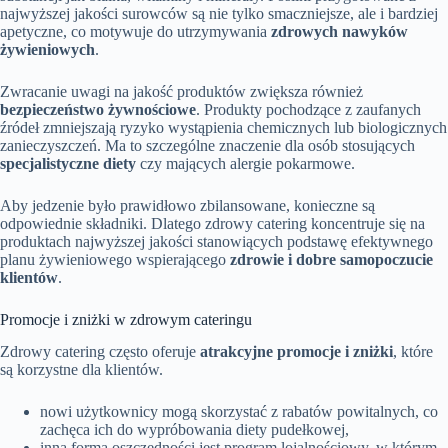
najwyższej jakości surowców są nie tylko smaczniejsze, ale i bardziej
apetyczne, co motywuje do utrzymywania
zdrowych nawyków
żywieniowych
.
Zwracanie uwagi na jakość produktów zwiększa również
bezpieczeństwo żywnościowe
. Produkty pochodzące z zaufanych
źródeł zmniejszają ryzyko wystąpienia chemicznych lub biologicznych
zanieczyszczeń. Ma to szczególne znaczenie dla osób stosujących
specjalistyczne diety
czy mających alergie pokarmowe.
Aby jedzenie było prawidłowo zbilansowane, konieczne są
odpowiednie składniki. Dlatego zdrowy catering koncentruje się na
produktach najwyższej jakości stanowiących podstawę efektywnego
planu żywieniowego wspierającego
zdrowie i dobre samopoczucie
klientów
.
Promocje i zniżki w zdrowym cateringu
Zdrowy catering często oferuje
atrakcyjne promocje i zniżki
, które
są korzystne dla klientów.
nowi użytkownicy mogą skorzystać z rabatów powitalnych, co
zachęca ich do wypróbowania diety pudełkowej,
inną formą oszczędności jest program lojalnościowy, w którym