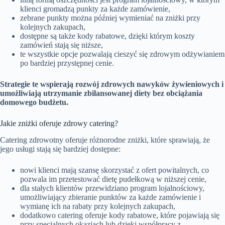
klienci gromadzą punkty za każde zamówienie,
zebrane punkty można później wymieniać na zniżki przy
kolejnych zakupach,
dostępne są także kody rabatowe, dzięki którym koszty
zamówień stają się niższe,
te wszystkie opcje pozwalają cieszyć się zdrowym odżywianiem
po bardziej przystępnej cenie.
Strategie te wspierają rozwój zdrowych nawyków żywieniowych i
umożliwiają utrzymanie zbilansowanej diety bez obciążania
domowego budżetu.
Jakie zniżki oferuje zdrowy catering?
Catering zdrowotny oferuje różnorodne zniżki, które sprawiają, że
jego usługi stają się bardziej dostępne:
nowi klienci mają szansę skorzystać z ofert powitalnych, co
pozwala im przetestować dietę pudełkową w niższej cenie,
dla stałych klientów przewidziano program lojalnościowy,
umożliwiający zbieranie punktów za każde zamówienie i
wymianę ich na rabaty przy kolejnych zakupach,
dodatkowo catering oferuje kody rabatowe, które pojawiają się
przy specjalnych okazjach lub dzięki współpracy z