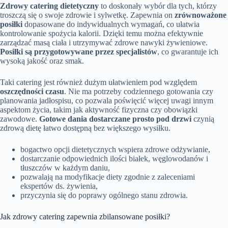
Zdrowy catering dietetyczny
to doskonały wybór dla tych, którzy
troszczą się o swoje zdrowie i sylwetkę. Zapewnia on
zrównoważone
posiłki
dopasowane do indywidualnych wymagań, co ułatwia
kontrolowanie spożycia kalorii. Dzięki temu można efektywnie
zarządzać masą ciała i utrzymywać zdrowe nawyki żywieniowe.
Posiłki są przygotowywane przez specjalistów
, co gwarantuje ich
wysoką jakość oraz smak.
Taki catering jest również dużym ułatwieniem pod względem
oszczędności czasu
. Nie ma potrzeby codziennego gotowania czy
planowania jadłospisu, co pozwala poświęcić więcej uwagi innym
aspektom życia, takim jak aktywność fizyczna czy obowiązki
zawodowe.
Gotowe dania dostarczane prosto pod drzwi
czynią
zdrową dietę łatwo dostępną bez większego wysiłku.
bogactwo opcji dietetycznych wspiera zdrowe odżywianie,
dostarczanie odpowiednich ilości białek, węglowodanów i
tłuszczów w każdym daniu,
pozwalają na modyfikacje diety zgodnie z zaleceniami
ekspertów ds. żywienia,
przyczynia się do poprawy ogólnego stanu zdrowia.
Jak zdrowy catering zapewnia zbilansowane posiłki?