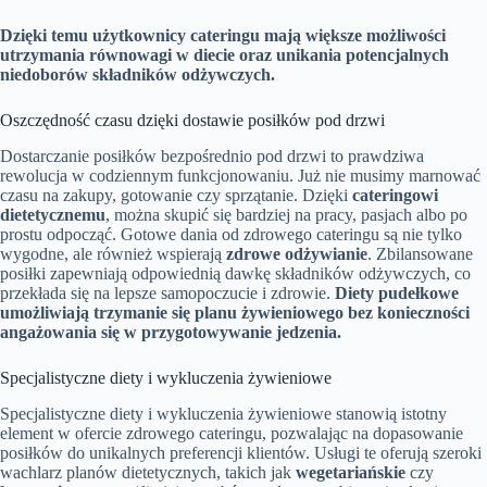
Dzięki temu użytkownicy cateringu mają większe możliwości
utrzymania równowagi w diecie oraz unikania potencjalnych
niedoborów składników odżywczych.
Oszczędność czasu dzięki dostawie posiłków pod drzwi
Dostarczanie posiłków bezpośrednio pod drzwi to prawdziwa
rewolucja w codziennym funkcjonowaniu. Już nie musimy marnować
czasu na zakupy, gotowanie czy sprzątanie. Dzięki
cateringowi
dietetycznemu
, można skupić się bardziej na pracy, pasjach albo po
prostu odpocząć. Gotowe dania od zdrowego cateringu są nie tylko
wygodne, ale również wspierają
zdrowe odżywianie
. Zbilansowane
posiłki zapewniają odpowiednią dawkę składników odżywczych, co
przekłada się na lepsze samopoczucie i zdrowie.
Diety pudełkowe
umożliwiają trzymanie się planu żywieniowego bez konieczności
angażowania się w przygotowywanie jedzenia.
Specjalistyczne diety i wykluczenia żywieniowe
Specjalistyczne diety i wykluczenia żywieniowe stanowią istotny
element w ofercie zdrowego cateringu, pozwalając na dopasowanie
posiłków do unikalnych preferencji klientów. Usługi te oferują szeroki
wachlarz planów dietetycznych, takich jak
wegetariańskie
czy