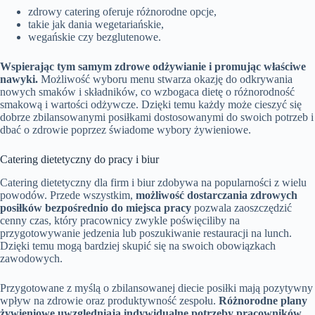
zdrowy catering oferuje różnorodne opcje,
takie jak dania wegetariańskie,
wegańskie czy bezglutenowe.
Wspierając tym samym zdrowe odżywianie i promując właściwe
nawyki.
Możliwość wyboru menu stwarza okazję do odkrywania
nowych smaków i składników, co wzbogaca dietę o różnorodność
smakową i wartości odżywcze. Dzięki temu każdy może cieszyć się
dobrze zbilansowanymi posiłkami dostosowanymi do swoich potrzeb i
dbać o zdrowie poprzez świadome wybory żywieniowe.
Catering dietetyczny do pracy i biur
Catering dietetyczny dla firm i biur zdobywa na popularności z wielu
powodów. Przede wszystkim,
możliwość dostarczania zdrowych
posiłków bezpośrednio do miejsca pracy
pozwala zaoszczędzić
cenny czas, który pracownicy zwykle poświęciliby na
przygotowywanie jedzenia lub poszukiwanie restauracji na lunch.
Dzięki temu mogą bardziej skupić się na swoich obowiązkach
zawodowych.
Przygotowane z myślą o zbilansowanej diecie posiłki mają pozytywny
wpływ na zdrowie oraz produktywność zespołu.
Różnorodne plany
żywieniowe uwzględniają indywidualne potrzeby pracowników
,