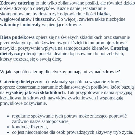
Zdrowy catering
to nie tylko zbilansowane posiłki, ale również dzieło
doświadczonych dietetyków. Każde danie jest starannie
skomponowane, by dostarczyć odpowiednie ilości
białka
,
węglowodanów
i
tłuszczów
. Co więcej, zawiera także niezbędne
witaminy
i
minerały
wspierające zdrowie.
Dieta pudełkowa
opiera się na świeżych składnikach oraz starannie
przemyślanym planie żywieniowym. Dzięki temu promuje zdrowe
nawyki i pozytywnie wpływa na samopoczucie klientów.
Catering
dietetyczny
oferuje posiłki idealnie dopasowane do potrzeb tych,
którzy troszczą się o swoją dietę.
W jaki sposób catering dietetyczny pomaga utrzymać zdrowie?
Catering dietetyczny
to doskonały sposób na wsparcie zdrowia
poprzez dostarczanie starannie zbilansowanych posiłków, które bazują
na
wysokiej jakości składnikach
. Tak przygotowane dania sprzyjają
kształtowaniu zdrowych nawyków żywieniowych i wspomagają
prawidłowe odżywianie.
regularne spożywanie tych potraw może znacząco poprawić
zarówno nasze samopoczucie,
kondycję fizyczną,
co jest nieocenione dla osób prowadzących aktywny tryb życia.