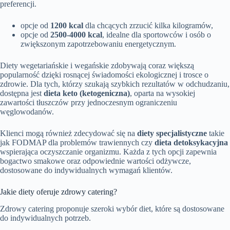
preferencji.
opcje od
1200 kcal
dla chcących zrzucić kilka kilogramów,
opcje od
2500-4000 kcal
, idealne dla sportowców i osób o
zwiększonym zapotrzebowaniu energetycznym.
Diety wegetariańskie i wegańskie zdobywają coraz większą
popularność dzięki rosnącej świadomości ekologicznej i trosce o
zdrowie. Dla tych, którzy szukają szybkich rezultatów w odchudzaniu,
dostępna jest
dieta keto (ketogeniczna)
, oparta na wysokiej
zawartości tłuszczów przy jednoczesnym ograniczeniu
węglowodanów.
Klienci mogą również zdecydować się na
diety specjalistyczne
takie
jak FODMAP dla problemów trawiennych czy
dieta detoksykacyjna
wspierająca oczyszczanie organizmu. Każda z tych opcji zapewnia
bogactwo smakowe oraz odpowiednie wartości odżywcze,
dostosowane do indywidualnych wymagań klientów.
Jakie diety oferuje zdrowy catering?
Zdrowy catering proponuje szeroki wybór diet, które są dostosowane
do indywidualnych potrzeb.