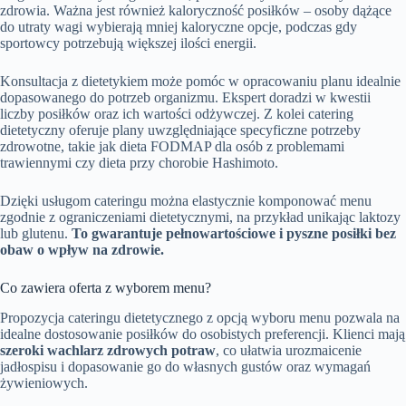
zdrowia. Ważna jest również kaloryczność posiłków – osoby dążące
do utraty wagi wybierają mniej kaloryczne opcje, podczas gdy
sportowcy potrzebują większej ilości energii.
Konsultacja z dietetykiem może pomóc w opracowaniu planu idealnie
dopasowanego do potrzeb organizmu. Ekspert doradzi w kwestii
liczby posiłków oraz ich wartości odżywczej. Z kolei catering
dietetyczny oferuje plany uwzględniające specyficzne potrzeby
zdrowotne, takie jak dieta FODMAP dla osób z problemami
trawiennymi czy dieta przy chorobie Hashimoto.
Dzięki usługom cateringu można elastycznie komponować menu
zgodnie z ograniczeniami dietetycznymi, na przykład unikając laktozy
lub glutenu.
To gwarantuje pełnowartościowe i pyszne posiłki bez
obaw o wpływ na zdrowie.
Co zawiera oferta z wyborem menu?
Propozycja cateringu dietetycznego z opcją wyboru menu pozwala na
idealne dostosowanie posiłków do osobistych preferencji. Klienci mają
szeroki wachlarz zdrowych potraw
, co ułatwia urozmaicenie
jadłospisu i dopasowanie go do własnych gustów oraz wymagań
żywieniowych.