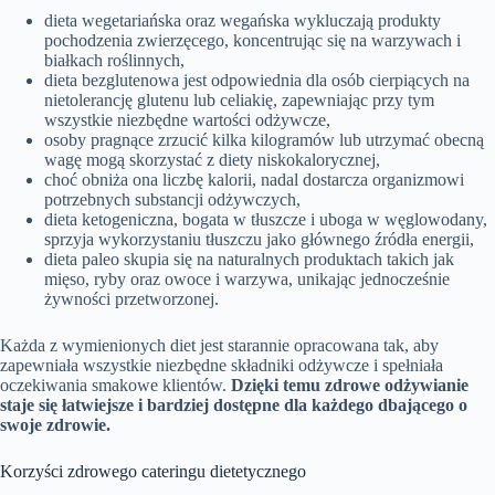
dieta wegetariańska oraz wegańska wykluczają produkty
pochodzenia zwierzęcego, koncentrując się na warzywach i
białkach roślinnych,
dieta bezglutenowa jest odpowiednia dla osób cierpiących na
nietolerancję glutenu lub celiakię, zapewniając przy tym
wszystkie niezbędne wartości odżywcze,
osoby pragnące zrzucić kilka kilogramów lub utrzymać obecną
wagę mogą skorzystać z diety niskokalorycznej,
choć obniża ona liczbę kalorii, nadal dostarcza organizmowi
potrzebnych substancji odżywczych,
dieta ketogeniczna, bogata w tłuszcze i uboga w węglowodany,
sprzyja wykorzystaniu tłuszczu jako głównego źródła energii,
dieta paleo skupia się na naturalnych produktach takich jak
mięso, ryby oraz owoce i warzywa, unikając jednocześnie
żywności przetworzonej.
Każda z wymienionych diet jest starannie opracowana tak, aby
zapewniała wszystkie niezbędne składniki odżywcze i spełniała
oczekiwania smakowe klientów.
Dzięki temu zdrowe odżywianie
staje się łatwiejsze i bardziej dostępne dla każdego dbającego o
swoje zdrowie.
Korzyści zdrowego cateringu dietetycznego