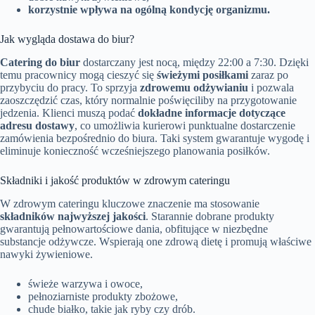
korzystnie wpływa na ogólną kondycję organizmu.
Jak wygląda dostawa do biur?
Catering do biur
dostarczany jest nocą, między 22:00 a 7:30. Dzięki
temu pracownicy mogą cieszyć się
świeżymi posiłkami
zaraz po
przybyciu do pracy. To sprzyja
zdrowemu odżywianiu
i pozwala
zaoszczędzić czas, który normalnie poświęciliby na przygotowanie
jedzenia. Klienci muszą podać
dokładne informacje dotyczące
adresu dostawy
, co umożliwia kurierowi punktualne dostarczenie
zamówienia bezpośrednio do biura. Taki system gwarantuje wygodę i
eliminuje konieczność wcześniejszego planowania posiłków.
Składniki i jakość produktów w zdrowym cateringu
W zdrowym cateringu kluczowe znaczenie ma stosowanie
składników najwyższej jakości
. Starannie dobrane produkty
gwarantują pełnowartościowe dania, obfitujące w niezbędne
substancje odżywcze. Wspierają one zdrową dietę i promują właściwe
nawyki żywieniowe.
świeże warzywa i owoce,
pełnoziarniste produkty zbożowe,
chude białko, takie jak ryby czy drób.