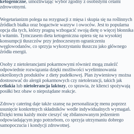
ketogeniczne
, umożliwiając wybór zgodny z osobistymi celami
zdrowotnymi.
Wegetarianizm polega na rezygnacji z mięsa i skupia się na roślinnych
źródłach białka oraz bogactwie warzyw i owoców. Jest to popularna
opcja dla tych, którzy pragną wzbogacić swoją dietę o więcej błonnika
i witamin. Tymczasem dieta ketogeniczna opiera się na wysokiej
konsumpcji tłuszczów przy jednoczesnym ograniczeniu
węglowodanów, co sprzyja wykorzystaniu tłuszczu jako głównego
źródła energii.
Osoby z nietolerancjami pokarmowymi również mogą znaleźć
odpowiednie rozwiązania dzięki możliwości wyeliminowania
określonych produktów z diety pudełkowej. Plan żywieniowy można
dostosować do alergii pokarmowych czy nietolerancji, takich jak
celiakia
lub
nietolerancja laktozy
, co sprawia, że klienci spożywają
posiłki bez obaw o niepożądane reakcje.
Zdrowy catering daje także szansę na personalizację menu poprzez
usunięcie konkretnych składników wedle indywidualnych wymagań.
Dzięki temu każdy może cieszyć się zbilansowanym jedzeniem
odpowiadającym jego potrzebom, co sprzyja utrzymaniu dobrego
samopoczucia i kondycji zdrowotnej.