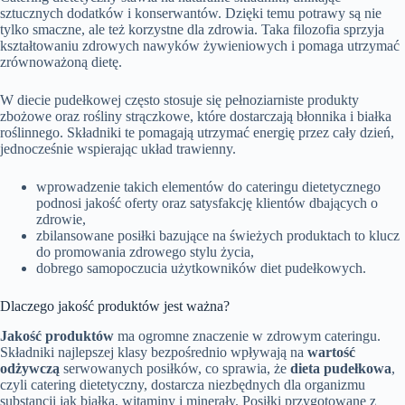
sztucznych dodatków i konserwantów. Dzięki temu potrawy są nie
tylko smaczne, ale też korzystne dla zdrowia. Taka filozofia sprzyja
kształtowaniu zdrowych nawyków żywieniowych i pomaga utrzymać
zrównoważoną dietę.
W diecie pudełkowej często stosuje się pełnoziarniste produkty
zbożowe oraz rośliny strączkowe, które dostarczają błonnika i białka
roślinnego. Składniki te pomagają utrzymać energię przez cały dzień,
jednocześnie wspierając układ trawienny.
wprowadzenie takich elementów do cateringu dietetycznego
podnosi jakość oferty oraz satysfakcję klientów dbających o
zdrowie,
zbilansowane posiłki bazujące na świeżych produktach to klucz
do promowania zdrowego stylu życia,
dobrego samopoczucia użytkowników diet pudełkowych.
Dlaczego jakość produktów jest ważna?
Jakość produktów
ma ogromne znaczenie w zdrowym cateringu.
Składniki najlepszej klasy bezpośrednio wpływają na
wartość
odżywczą
serwowanych posiłków, co sprawia, że
dieta pudełkowa
,
czyli catering dietetyczny, dostarcza niezbędnych dla organizmu
substancji jak białka, witaminy i minerały. Posiłki przygotowane z