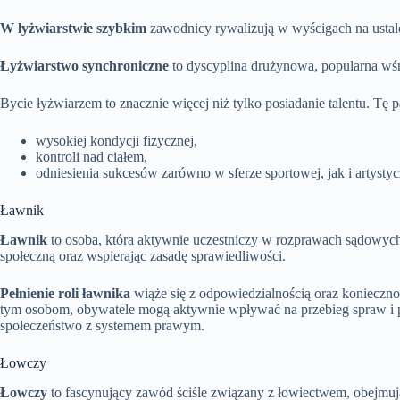
W łyżwiarstwie szybkim
zawodnicy rywalizują w wyścigach na ustalo
Łyżwiarstwo synchroniczne
to dyscyplina drużynowa, popularna wśr
Bycie łyżwiarzem to znacznie więcej niż tylko posiadanie talentu. Tę p
wysokiej kondycji fizycznej,
kontroli nad ciałem,
odniesienia sukcesów zarówno w sferze sportowej, jak i artystyc
Ławnik
Ławnik
to osoba, która aktywnie uczestniczy w rozprawach sądowych
społeczną oraz wspierając zasadę sprawiedliwości.
Pełnienie roli ławnika
wiąże się z odpowiedzialnością oraz konieczn
tym osobom, obywatele mogą aktywnie wpływać na przebieg spraw i p
społeczeństwo z systemem prawym.
Łowczy
Łowczy
to fascynujący zawód ściśle związany z łowiectwem, obejm