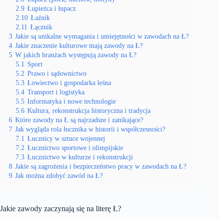
2.9
Łupieżca i łupacz
2.10
Łaźnik
2.11
Łącznik
3
Jakie są unikalne wymagania i umiejętności w zawodach na Ł?
4
Jakie znaczenie kulturowe mają zawody na Ł?
5
W jakich branżach występują zawody na Ł?
5.1
Sport
5.2
Prawo i sądownictwo
5.3
Łowiectwo i gospodarka leśna
5.4
Transport i logistyka
5.5
Informatyka i nowe technologie
5.6
Kultura, rekonstrukcja historyczna i tradycja
6
Które zawody na Ł są najrzadsze i zanikające?
7
Jak wygląda rola łucznika w historii i współczesności?
7.1
Łucznicy w sztuce wojennej
7.2
Łucznictwo sportowe i olimpijskie
7.3
Łucznictwo w kulturze i rekonstrukcji
8
Jakie są zagrożenia i bezpieczeństwo pracy w zawodach na Ł?
9
Jak można zdobyć zawód na Ł?
Jakie zawody zaczynają się na literę Ł?