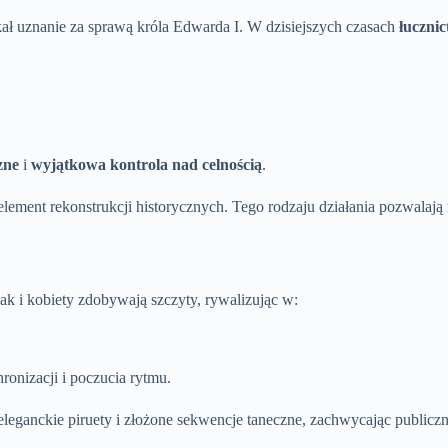
kał uznanie za sprawą króla Edwarda I. W dzisiejszych czasach
łuczni
zne
i
wyjątkowa kontrola nad celnością
.
element rekonstrukcji historycznych. Tego rodzaju działania pozwalaj
ak i kobiety zdobywają szczyty, rywalizując w:
onizacji i poczucia rytmu.
eganckie piruety i złożone sekwencje taneczne, zachwycając publicznoś