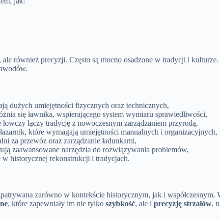
em, jak:
ale również precyzji. Często są mocno osadzone w tradycji i kulturze. 
 zawodów.
ają dużych umiejętności fizycznych oraz technicznych,
óżnia się ławnika, wspierającego system wymiaru sprawiedliwości,
 łowczy łączy tradycję z nowoczesnym zarządzaniem przyrodą,
 łazarnik, które wymagają umiejętności manualnych i organizacyjnych,
ni za przewóz oraz zarządzanie ładunkami,
stują zaawansowane narzędzia do rozwiązywania problemów,
 w historycznej rekonstrukcji i tradycjach.
rozpatrywana zarówno w kontekście historycznym, jak i współczesnym. W
jne
, które zapewniały im nie tylko
szybkość
, ale i
precyzję strzałów
, 