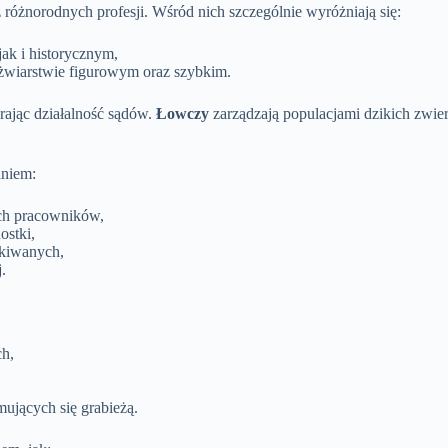
rz różnorodnych profesji. Wśród nich szczególnie wyróżniają się:
jak i historycznym,
yżwiarstwie figurowym oraz szybkim.
rając działalność sądów.
Łowczy
zarządzają populacjami dzikich zwier
aniem:
ch pracowników,
ostki,
ukiwanych,
.
ch,
mujących się grabieżą.