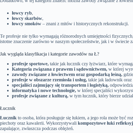
Dodatkowo, w tej kategorii znaleźć można zawody związane z łowieni
łowcy ryb
,
łowcy skarbów
,
łowcy smoków
– znani z mitów i historycznych rekonstrukcji.
Te profesje nie tylko wymagają różnorodnych umiejętności fizycznych, 
istotne znaczenie zarówno w naszym społeczeństwie, jak i w świecie
Jak wygląda klasyfikacja i kategorie zawodów na Ł?
profesje sportowe,
takie jak łucznik czy łyżwiarz, które wymag
Kategoria związana z prawem i sądownictwem,
w której wyr
zawody związane z łowiectwem oraz gospodarką leśną,
gdzie
profesje w obszarze rzemiosła i usług,
takie jak ładownik oraz
specjaliści zajmujący się transportem i logistyką,
odpowiedzial
informatyka i nowe technologie,
w której specjaliści wykorzy
profesje związane z kulturą,
w tym łucznik, który bierze udział
Łucznik
Łucznik
to osoba, która posługuje się łukiem, a jego rola może być 
piechoty oraz kawalerii. Wykorzystywali
kompozytowe łuki refleksy
zapalające, zwłaszcza podczas oblężeń.