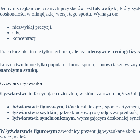
Jednym z najbardziej znanych przykładów jest
łuk walijski
, który zys
doskonałości w olimpijskiej wersji tego sportu. Wymaga on:
niezwykłej precyzji,
siły,
koncentracji.
Praca łucznika to nie tylko technika, ale też
intensywne treningi fizyc
Łucznictwo to nie tylko popularna forma sportu; stanowi także ważny 
starożytna sztuką
.
Łyżwiarz i łyżwiarka
Łyżwiarstwo
to fascynująca dziedzina, w której zarówno mężczyźni, j
łyżwiarstwie figurowym
, które idealnie łączy sport z artyzmem,
łyżwiarstwie szybkim
, gdzie kluczową rolę odgrywa prędkość,
łyżwiarstwie synchronicznym
, wymagającym doskonałej synchr
W łyżwiarstwie figurowym
zawodnicy prezentują wyszukane skoki, el
wytrzymałości.