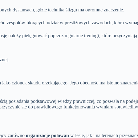
nych dystansach, gdzie technika ślizgu ma ogromne znaczenie.
ód zespołów biorących udział w prestiżowych zawodach, która wymaga
asję należy pielęgnować poprzez regularne treningi, które przyczyniają 
znej.
 jako członek składu orzekającego. Jego obecność ma istotne znaczen
ością posiadania podstawowej wiedzy prawniczej, co pozwala na pod
rzyczynić się do prawidłowego funkcjonowania wymiaru sprawiedliwo
ujący zarówno
organizację polowań
w lesie, jak i na terenach przeznac