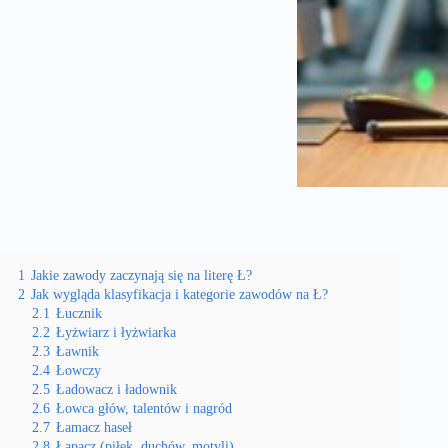
1
Jakie zawody zaczynają się na literę Ł?
2
Jak wygląda klasyfikacja i kategorie zawodów na Ł?
2.1
Łucznik
2.2
Łyżwiarz i łyżwiarka
2.3
Ławnik
2.4
Łowczy
2.5
Ładowacz i ładownik
2.6
Łowca głów, talentów i nagród
2.7
Łamacz haseł
2.8
Łapacz (piłek, duchów, motyli)