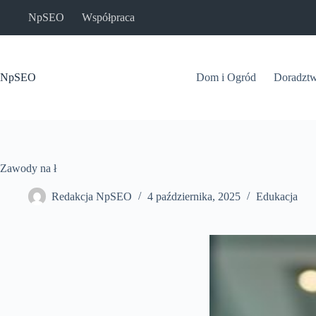
Przejdź
NpSEO
Współpraca
do
treści
NpSEO
Dom i Ogród
Doradzt
Zawody na ł
Redakcja NpSEO
4 października, 2025
Edukacja