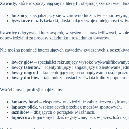
Zawody
, które rozpoczynają się na literę Ł, obejmują szeroki wachla
łucznicy
, specjalizujący się w zarówno łucznictwie sportowym, 
łyżwiarze
oraz
łyżwiarki
, doskonalący swoje umiejętności w ł
Ławnicy
odgrywają kluczową rolę w systemie sprawiedliwości, wspie
odpowiedzialni za procesy załadunku i rozładunku towarów.
Nie można pominąć interesujących zawodów związanych z poszukiw
łowcy głów
– specjaliści rekrutujący wysoko wykwalifikowany
łowcy talentów
– identyfikujący i angażujący utalentowane jedn
łowcy nagród
– koncentrujący się na odnajdywaniu osób posz
łowcy duchów
– tajemnicze postaci ze świata kultury popularnej
Wśród innych profesji znajdziemy:
łamaczy haseł
– ekspertów w dziedzinie zabezpieczeń cyfrowy
łapaczy piłek
, wspierających przebieg meczów sportowych,
łaźników
– dbających o porządek w łaźniach,
łupieżców
, kojarzonych dziś negatywnie, lecz w przeszłości zaj