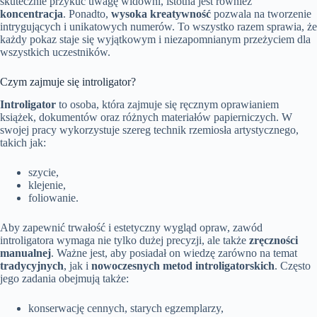
skutecznie przykuć uwagę widowni, istotna jest również
koncentracja
. Ponadto,
wysoka kreatywność
pozwala na tworzenie
intrygujących i unikatowych numerów. To wszystko razem sprawia, że
każdy pokaz staje się wyjątkowym i niezapomnianym przeżyciem dla
wszystkich uczestników.
Czym zajmuje się introligator?
Introligator
to osoba, która zajmuje się ręcznym oprawianiem
książek, dokumentów oraz różnych materiałów papierniczych. W
swojej pracy wykorzystuje szereg technik rzemiosła artystycznego,
takich jak:
szycie,
klejenie,
foliowanie.
Aby zapewnić trwałość i estetyczny wygląd opraw, zawód
introligatora wymaga nie tylko dużej precyzji, ale także
zręczności
manualnej
. Ważne jest, aby posiadał on wiedzę zarówno na temat
tradycyjnych
, jak i
nowoczesnych metod introligatorskich
. Często
jego zadania obejmują także:
konserwację cennych, starych egzemplarzy,