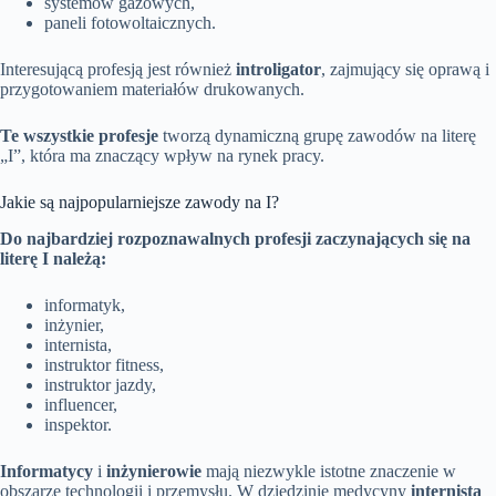
systemów gazowych,
paneli fotowoltaicznych.
Interesującą profesją jest również
introligator
, zajmujący się oprawą i
przygotowaniem materiałów drukowanych.
Te wszystkie profesje
tworzą dynamiczną grupę zawodów na literę
„I”, która ma znaczący wpływ na rynek pracy.
Jakie są najpopularniejsze zawody na I?
Do najbardziej rozpoznawalnych profesji zaczynających się na
literę I należą:
informatyk,
inżynier,
internista,
instruktor fitness,
instruktor jazdy,
influencer,
inspektor.
Informatycy
i
inżynierowie
mają niezwykle istotne znaczenie w
obszarze technologii i przemysłu. W dziedzinie medycyny
internista