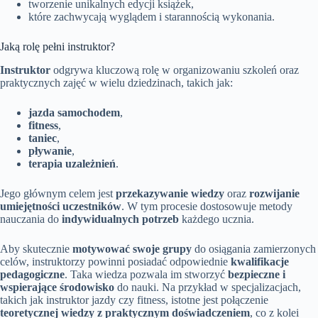
tworzenie unikalnych edycji książek,
które zachwycają wyglądem i starannością wykonania.
Jaką rolę pełni instruktor?
Instruktor
odgrywa kluczową rolę w organizowaniu szkoleń oraz
praktycznych zajęć w wielu dziedzinach, takich jak:
jazda samochodem
,
fitness
,
taniec
,
pływanie
,
terapia uzależnień
.
Jego głównym celem jest
przekazywanie wiedzy
oraz
rozwijanie
umiejętności uczestników
. W tym procesie dostosowuje metody
nauczania do
indywidualnych potrzeb
każdego ucznia.
Aby skutecznie
motywować swoje grupy
do osiągania zamierzonych
celów, instruktorzy powinni posiadać odpowiednie
kwalifikacje
pedagogiczne
. Taka wiedza pozwala im stworzyć
bezpieczne i
wspierające środowisko
do nauki. Na przykład w specjalizacjach,
takich jak instruktor jazdy czy fitness, istotne jest połączenie
teoretycznej wiedzy z praktycznym doświadczeniem
, co z kolei