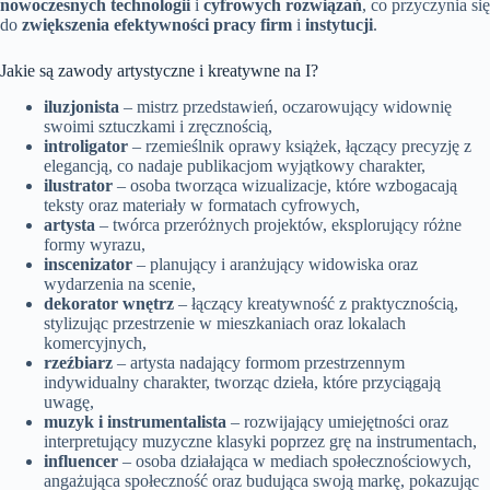
nowoczesnych technologii
i
cyfrowych rozwiązań
, co przyczynia się
do
zwiększenia efektywności pracy firm
i
instytucji
.
Jakie są zawody artystyczne i kreatywne na I?
iluzjonista
– mistrz przedstawień, oczarowujący widownię
swoimi sztuczkami i zręcznością,
introligator
– rzemieślnik oprawy książek, łączący precyzję z
elegancją, co nadaje publikacjom wyjątkowy charakter,
ilustrator
– osoba tworząca wizualizacje, które wzbogacają
teksty oraz materiały w formatach cyfrowych,
artysta
– twórca przeróżnych projektów, eksplorujący różne
formy wyrazu,
inscenizator
– planujący i aranżujący widowiska oraz
wydarzenia na scenie,
dekorator wnętrz
– łączący kreatywność z praktycznością,
stylizując przestrzenie w mieszkaniach oraz lokalach
komercyjnych,
rzeźbiarz
– artysta nadający formom przestrzennym
indywidualny charakter, tworząc dzieła, które przyciągają
uwagę,
muzyk i instrumentalista
– rozwijający umiejętności oraz
interpretujący muzyczne klasyki poprzez grę na instrumentach,
influencer
– osoba działająca w mediach społecznościowych,
angażująca społeczność oraz budująca swoją markę, pokazując