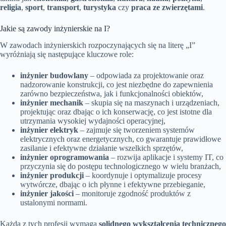
religia
,
sport
,
transport
,
turystyka
czy
praca ze zwierzętami
.
Jakie są zawody inżynierskie na I?
W zawodach inżynierskich rozpoczynających się na literę „I”
wyróżniają się następujące kluczowe role:
inżynier budowlany
– odpowiada za projektowanie oraz
nadzorowanie konstrukcji, co jest niezbędne do zapewnienia
zarówno bezpieczeństwa, jak i funkcjonalności obiektów,
inżynier mechanik
– skupia się na maszynach i urządzeniach,
projektując oraz dbając o ich konserwację, co jest istotne dla
utrzymania wysokiej wydajności operacyjnej,
inżynier elektryk
– zajmuje się tworzeniem systemów
elektrycznych oraz energetycznych, co gwarantuje prawidłowe
zasilanie i efektywne działanie wszelkich sprzętów,
inżynier oprogramowania
– rozwija aplikacje i systemy IT, co
przyczynia się do postępu technologicznego w wielu branżach,
inżynier produkcji
– koordynuje i optymalizuje procesy
wytwórcze, dbając o ich płynne i efektywne przebieganie,
inżynier jakości
– monitoruje zgodność produktów z
ustalonymi normami.
Każda z tych profesji wymaga
solidnego wykształcenia technicznego