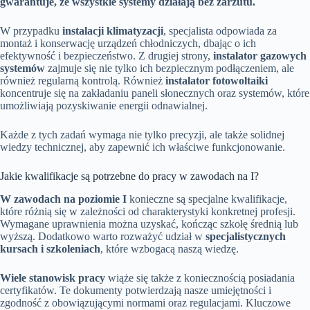
gwarantuje, że wszystkie systemy działają bez zarzutu.
W przypadku
instalacji klimatyzacji
, specjalista odpowiada za
montaż i konserwację urządzeń chłodniczych, dbając o ich
efektywność i bezpieczeństwo. Z drugiej strony,
instalator gazowych
systemów
zajmuje się nie tylko ich bezpiecznym podłączeniem, ale
również regularną kontrolą. Również
instalator fotowoltaiki
koncentruje się na zakładaniu paneli słonecznych oraz systemów, które
umożliwiają pozyskiwanie energii odnawialnej.
Każde z tych zadań wymaga nie tylko precyzji, ale także solidnej
wiedzy technicznej, aby zapewnić ich właściwe funkcjonowanie.
Jakie kwalifikacje są potrzebne do pracy w zawodach na I?
W zawodach na poziomie I
konieczne są specjalne kwalifikacje,
które różnią się w zależności od charakterystyki konkretnej profesji.
Wymagane uprawnienia można uzyskać, kończąc szkołę średnią lub
wyższą. Dodatkowo warto rozważyć udział w
specjalistycznych
kursach i szkoleniach
, które wzbogacą naszą wiedzę.
Wiele stanowisk pracy
wiąże się także z koniecznością posiadania
certyfikatów. Te dokumenty potwierdzają nasze umiejętności i
zgodność z obowiązującymi normami oraz regulacjami. Kluczowe