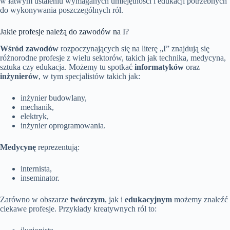
w łatwym ustaleniu wymaganych umiejętności i edukacji potrzebnych
do wykonywania poszczególnych ról.
Jakie profesje należą do zawodów na I?
Wśród zawodów
rozpoczynających się na literę „I” znajdują się
różnorodne profesje z wielu sektorów, takich jak technika, medycyna,
sztuka czy edukacja. Możemy tu spotkać
informatyków
oraz
inżynierów
, w tym specjalistów takich jak:
inżynier budowlany,
mechanik,
elektryk,
inżynier oprogramowania.
Medycynę
reprezentują:
internista,
inseminator.
Zarówno w obszarze
twórczym
, jak i
edukacyjnym
możemy znaleźć
ciekawe profesje. Przykłady kreatywnych ról to: