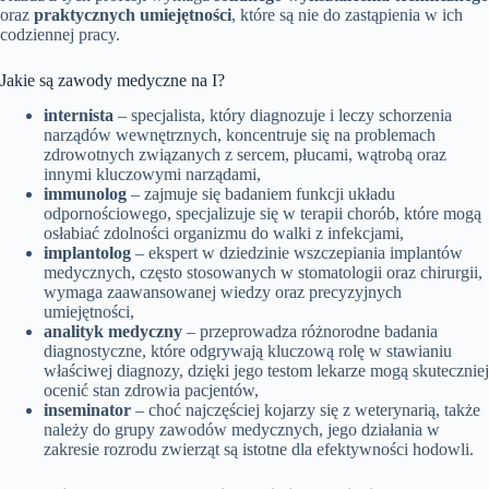
oraz
praktycznych umiejętności
, które są nie do zastąpienia w ich
codziennej pracy.
Jakie są zawody medyczne na I?
internista
– specjalista, który diagnozuje i leczy schorzenia
narządów wewnętrznych, koncentruje się na problemach
zdrowotnych związanych z sercem, płucami, wątrobą oraz
innymi kluczowymi narządami,
immunolog
– zajmuje się badaniem funkcji układu
odpornościowego, specjalizuje się w terapii chorób, które mogą
osłabiać zdolności organizmu do walki z infekcjami,
implantolog
– ekspert w dziedzinie wszczepiania implantów
medycznych, często stosowanych w stomatologii oraz chirurgii,
wymaga zaawansowanej wiedzy oraz precyzyjnych
umiejętności,
analityk medyczny
– przeprowadza różnorodne badania
diagnostyczne, które odgrywają kluczową rolę w stawianiu
właściwej diagnozy, dzięki jego testom lekarze mogą skuteczniej
ocenić stan zdrowia pacjentów,
inseminator
– choć najczęściej kojarzy się z weterynarią, także
należy do grupy zawodów medycznych, jego działania w
zakresie rozrodu zwierząt są istotne dla efektywności hodowli.