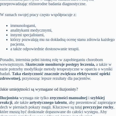
przeprowadzając różnorodne badania diagnostyczne.
W ramach swojej pracy często współpracuje z:
immunologami,
analitykami medycznymi,
innymi specjalistami,
którzy pozwalają mu na dokładną ocenę stanu zdrowia każdego
pacjenta,
a także odpowiednie dostosowanie terapii.
Ponadto, internista pełni istotną rolę w zapobieganiu chorobom
wewnętrznym.
Skutecznie monitoruje postępy leczenia,
a także w
razie potrzeby modyfikuje metody terapeutyczne w oparciu o wyniki
badań.
Taka elastyczność znacznie zwiększa efektywność opieki
zdrowotnej,
przynosząc lepsze rezultaty dla pacjentów.
Jakie umiejętności są wymagane od iluzjonisty?
Iluzjonista
wymaga nie tylko
zręczności manualnej
i
szybkiej
reakcji
, ale także
artystycznego talentu
, aby prezentować zapierające
dech w piersiach pokazy magii. Kluczowe są tutaj
precyzyjne ruchy
,
które muszą być doskonale dopasowane do całości występu. Aby