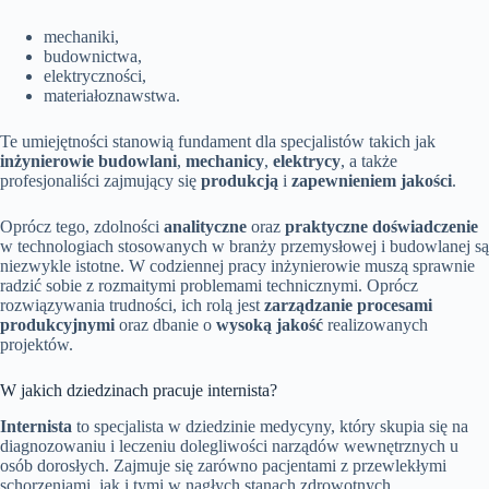
mechaniki,
budownictwa,
elektryczności,
materiałoznawstwa.
Te umiejętności stanowią fundament dla specjalistów takich jak
inżynierowie budowlani
,
mechanicy
,
elektrycy
, a także
profesjonaliści zajmujący się
produkcją
i
zapewnieniem jakości
.
Oprócz tego, zdolności
analityczne
oraz
praktyczne doświadczenie
w technologiach stosowanych w branży przemysłowej i budowlanej są
niezwykle istotne. W codziennej pracy inżynierowie muszą sprawnie
radzić sobie z rozmaitymi problemami technicznymi. Oprócz
rozwiązywania trudności, ich rolą jest
zarządzanie procesami
produkcyjnymi
oraz dbanie o
wysoką jakość
realizowanych
projektów.
W jakich dziedzinach pracuje internista?
Internista
to specjalista w dziedzinie medycyny, który skupia się na
diagnozowaniu i leczeniu dolegliwości narządów wewnętrznych u
osób dorosłych. Zajmuje się zarówno pacjentami z przewlekłymi
schorzeniami, jak i tymi w nagłych stanach zdrowotnych,