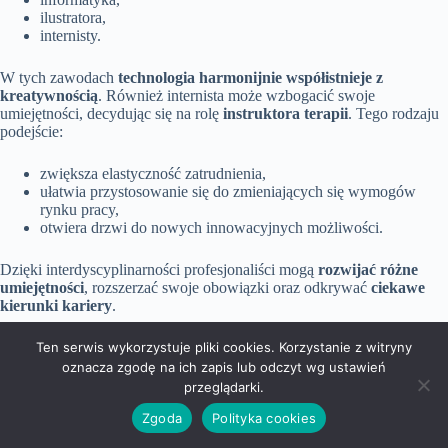
ilustratora,
internisty.
W tych zawodach
technologia harmonijnie współistnieje z
kreatywnością
. Również internista może wzbogacić swoje
umiejętności, decydując się na rolę
instruktora terapii
. Tego rodzaju
podejście:
zwiększa elastyczność zatrudnienia,
ułatwia przystosowanie się do zmieniających się wymogów
rynku pracy,
otwiera drzwi do nowych innowacyjnych możliwości.
Dzięki interdyscyplinarności profesjonaliści mogą
rozwijać różne
umiejętności
, rozszerzać swoje obowiązki oraz odkrywać
ciekawe
kierunki kariery
.
Jakie są trendy i zapotrzebowanie na rynku pracy dla zawodów na I?
Ten serwis wykorzystuje pliki cookies. Korzystanie z witryny
oznacza zgodę na ich zapis lub odczyt wg ustawień
Widzimy wyraźne zmiany
na rynku pracy w zawodach
przeglądarki.
rozpoczynających się na literę „I”, gdzie rośnie zapotrzebowanie na
specjalistów w dziedzinach takich jak:
Zgoda
Polityka cookies