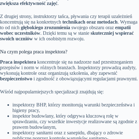
zwiększa efektywność zajęć
.
Z drugiej strony, instruktorzy tańca, pływania czy terapii uzależnień
koncentrują się na konkretnych
technikach oraz metodach
. Wymaga
to od nich
głębokiego zrozumienia
swojego obszaru oraz
empatii
wobec uczestników
. Dzięki temu są w stanie
skuteczniej wspierać
swoich uczniów
w ich osobistym rozwoju.
Na czym polega praca inspektora?
Praca inspektora
koncentruje się na nadzorze nad przestrzeganiem
przepisów i norm w różnych branżach. Inspektorzy prowadzą audyty,
wykonują kontrole oraz organizują szkolenia, aby zapewnić
bezpieczeństwo
i zgodność z obowiązującymi regulacjami prawnymi.
Wśród najpopularniejszych specjalizacji znajdują się:
inspektorzy BHP, którzy monitorują warunki bezpieczeństwa i
higieny pracy,
inspektor budowlany, który odgrywa kluczową rolę w
sprawdzaniu, czy wszelkie inwestycje realizowane są zgodnie z
prawem budowlanym,
inspektorzy sanitarni oraz z sanepidu, dbający o zdrowie
publiczne poprzez kontrolę warunków sanitarno-