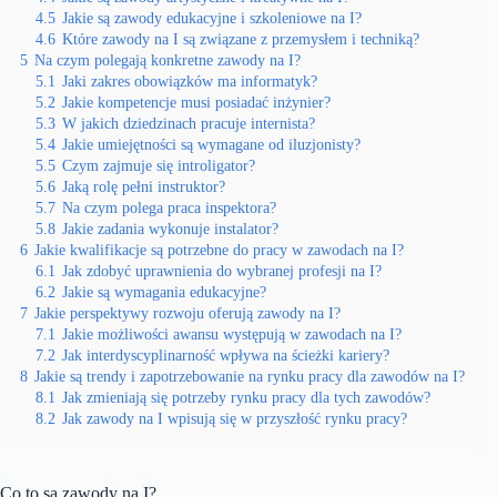
4.5
Jakie są zawody edukacyjne i szkoleniowe na I?
4.6
Które zawody na I są związane z przemysłem i techniką?
5
Na czym polegają konkretne zawody na I?
5.1
Jaki zakres obowiązków ma informatyk?
5.2
Jakie kompetencje musi posiadać inżynier?
5.3
W jakich dziedzinach pracuje internista?
5.4
Jakie umiejętności są wymagane od iluzjonisty?
5.5
Czym zajmuje się introligator?
5.6
Jaką rolę pełni instruktor?
5.7
Na czym polega praca inspektora?
5.8
Jakie zadania wykonuje instalator?
6
Jakie kwalifikacje są potrzebne do pracy w zawodach na I?
6.1
Jak zdobyć uprawnienia do wybranej profesji na I?
6.2
Jakie są wymagania edukacyjne?
7
Jakie perspektywy rozwoju oferują zawody na I?
7.1
Jakie możliwości awansu występują w zawodach na I?
7.2
Jak interdyscyplinarność wpływa na ścieżki kariery?
8
Jakie są trendy i zapotrzebowanie na rynku pracy dla zawodów na I?
8.1
Jak zmieniają się potrzeby rynku pracy dla tych zawodów?
8.2
Jak zawody na I wpisują się w przyszłość rynku pracy?
Co to są zawody na I?