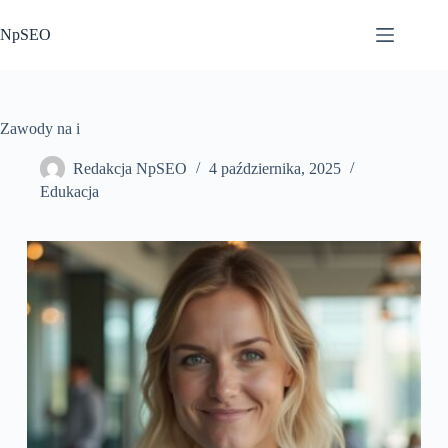
Przejdź
do
NpSEO
treści
Zawody na i
Redakcja NpSEO
4 października, 2025
Edukacja