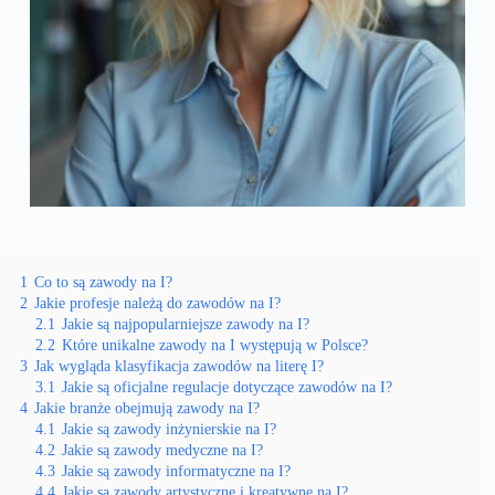
1
Co to są zawody na I?
2
Jakie profesje należą do zawodów na I?
2.1
Jakie są najpopularniejsze zawody na I?
2.2
Które unikalne zawody na I występują w Polsce?
3
Jak wygląda klasyfikacja zawodów na literę I?
3.1
Jakie są oficjalne regulacje dotyczące zawodów na I?
4
Jakie branże obejmują zawody na I?
4.1
Jakie są zawody inżynierskie na I?
4.2
Jakie są zawody medyczne na I?
4.3
Jakie są zawody informatyczne na I?
4.4
Jakie są zawody artystyczne i kreatywne na I?