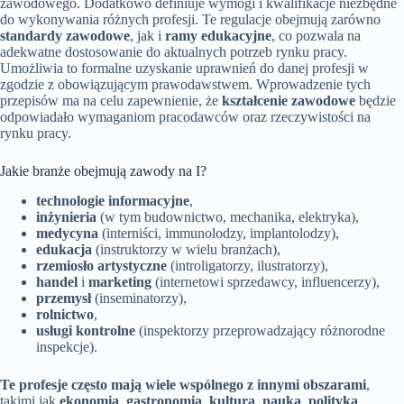
zawodowego. Dodatkowo definiuje wymogi i kwalifikacje niezbędne
do wykonywania różnych profesji. Te regulacje obejmują zarówno
standardy zawodowe
, jak i
ramy edukacyjne
, co pozwala na
adekwatne dostosowanie do aktualnych potrzeb rynku pracy.
Umożliwia to formalne uzyskanie uprawnień do danej profesji w
zgodzie z obowiązującym prawodawstwem. Wprowadzenie tych
przepisów ma na celu zapewnienie, że
kształcenie zawodowe
będzie
odpowiadało wymaganiom pracodawców oraz rzeczywistości na
rynku pracy.
Jakie branże obejmują zawody na I?
technologie informacyjne
,
inżynieria
(w tym budownictwo, mechanika, elektryka),
medycyna
(interniści, immunolodzy, implantolodzy),
edukacja
(instruktorzy w wielu branżach),
rzemiosło artystyczne
(introligatorzy, ilustratorzy),
handel
i
marketing
(internetowi sprzedawcy, influencerzy),
przemysł
(inseminatorzy),
rolnictwo
,
usługi kontrolne
(inspektorzy przeprowadzający różnorodne
inspekcje).
Te profesje często mają wiele wspólnego z innymi obszarami
,
takimi jak
ekonomia
,
gastronomia
,
kultura
,
nauka
,
polityka
,