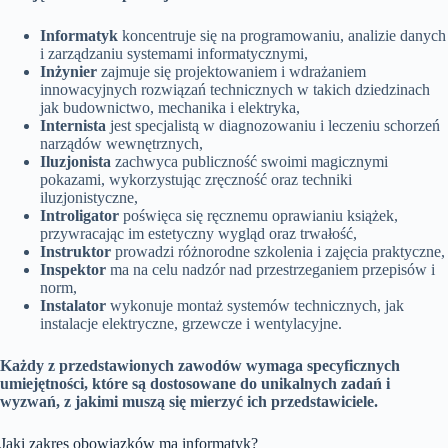
Informatyk
koncentruje się na programowaniu, analizie danych
i zarządzaniu systemami informatycznymi,
Inżynier
zajmuje się projektowaniem i wdrażaniem
innowacyjnych rozwiązań technicznych w takich dziedzinach
jak budownictwo, mechanika i elektryka,
Internista
jest specjalistą w diagnozowaniu i leczeniu schorzeń
narządów wewnętrznych,
Iluzjonista
zachwyca publiczność swoimi magicznymi
pokazami, wykorzystując zręczność oraz techniki
iluzjonistyczne,
Introligator
poświęca się ręcznemu oprawianiu książek,
przywracając im estetyczny wygląd oraz trwałość,
Instruktor
prowadzi różnorodne szkolenia i zajęcia praktyczne,
Inspektor
ma na celu nadzór nad przestrzeganiem przepisów i
norm,
Instalator
wykonuje montaż systemów technicznych, jak
instalacje elektryczne, grzewcze i wentylacyjne.
Każdy z przedstawionych zawodów wymaga specyficznych
umiejętności, które są dostosowane do unikalnych zadań i
wyzwań, z jakimi muszą się mierzyć ich przedstawiciele.
Jaki zakres obowiązków ma informatyk?