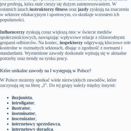
jest profesją, która stale cieszy się dużym zainteresowaniem. W
ostatnich latach
instruktorzy fitness
oraz
jazdy
zyskują na znaczeniu
w sektorze edukacyjnym i sportowym, co skutkuje wzrostem ich
popularności.
Influencerzy
zyskują coraz większą moc w świecie mediów
społecznościowych, nawiązując wpływowe relacje z różnorodnymi
grupami odbiorców. Na koniec,
inspektorzy
odgrywają kluczowe role
kontrolne w rozmaitych sektorach, dbając o zgodność z normami i
standardami. Wymienione zawody doskonale wpisują się w aktualne
potrzeby oraz trendy na rynku pracy.
Które unikalne zawody na I występują w Polsce?
W Polsce możemy spotkać wiele niezwykłych zawodów, które
zaczynają się na literę „I”. Do tej grupy należy między innymi:
iluzjonista
,
introligator
,
ilustrator
,
inseminator
,
inscenizator
,
internetowy sprzedawca
,
internetowy doradca
.