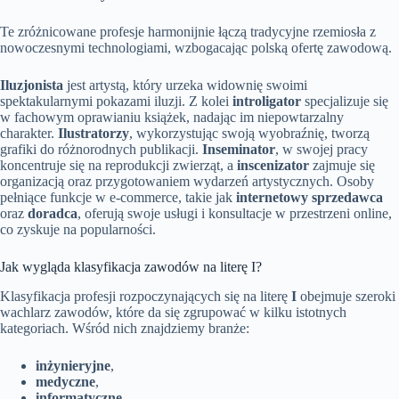
Te zróżnicowane profesje harmonijnie łączą tradycyjne rzemiosła z
nowoczesnymi technologiami, wzbogacając polską ofertę zawodową.
Iluzjonista
jest artystą, który urzeka widownię swoimi
spektakularnymi pokazami iluzji. Z kolei
introligator
specjalizuje się
w fachowym oprawianiu książek, nadając im niepowtarzalny
charakter.
Ilustratorzy
, wykorzystując swoją wyobraźnię, tworzą
grafiki do różnorodnych publikacji.
Inseminator
, w swojej pracy
koncentruje się na reprodukcji zwierząt, a
inscenizator
zajmuje się
organizacją oraz przygotowaniem wydarzeń artystycznych. Osoby
pełniące funkcje w e-commerce, takie jak
internetowy sprzedawca
oraz
doradca
, oferują swoje usługi i konsultacje w przestrzeni online,
co zyskuje na popularności.
Jak wygląda klasyfikacja zawodów na literę I?
Klasyfikacja profesji rozpoczynających się na literę
I
obejmuje szeroki
wachlarz zawodów, które da się zgrupować w kilku istotnych
kategoriach. Wśród nich znajdziemy branże:
inżynieryjne
,
medyczne
,
informatyczne
,