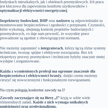
budynkach mieszkalnych, jak i obiektach przemysłowych. Ich praca
jest kluczowa dla zapewnienia komfortu użytkowników i
optymalizacji efektywności energetycznej
.
Inspektorzy budowlani
,
BHP
oraz
nadzoru
są odpowiedzialni za
monitorowanie bezpieczeństwa i zgodności z przepisami. Czynności,
które wykonują, obejmują kontrolę projektów budowlanych i
przemysłowych, co daje nam pewność, że wszystkie prace
prowadzone są zgodnie z obowiązującymi normami.
Nie możemy zapomnieć o
integratorach
, którzy łączą różne systemy
techniczne, tworząc spójne i efektywne rozwiązania. Bez ich
ekspertyzy procesy przemysłowe i techniczne byłyby znacznie mniej
wydajne i zorganizowane.
Każda z wymienionych profesji ma ogromne znaczenie dla
bezpieczeństwa i efektywności branży
, dzięki czemu możemy
cieszyć się nowoczesnymi i funkcjonalnymi rozwiązaniami.
Na czym polegają konkretne zawody na I?
Zawody zaczynające się na literę „I”
kryją w sobie wiele
różnorodnych zadań.
Każde z nich wymaga unikalnych
umiejętności oraz profesjonalizmu.