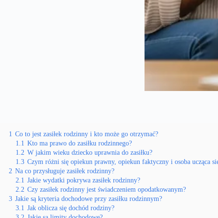
1
Co to jest zasiłek rodzinny i kto może go otrzymać?
1.1
Kto ma prawo do zasiłku rodzinnego?
1.2
W jakim wieku dziecko uprawnia do zasiłku?
1.3
Czym różni się opiekun prawny, opiekun faktyczny i osoba ucząca si
2
Na co przysługuje zasiłek rodzinny?
2.1
Jakie wydatki pokrywa zasiłek rodzinny?
2.2
Czy zasiłek rodzinny jest świadczeniem opodatkowanym?
3
Jakie są kryteria dochodowe przy zasiłku rodzinnym?
3.1
Jak oblicza się dochód rodziny?
3.2
Jakie są limity dochodowe?