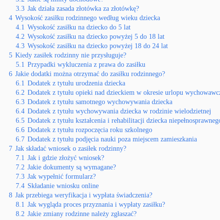
3.3
Jak działa zasada złotówka za złotówkę?
4
Wysokość zasiłku rodzinnego według wieku dziecka
4.1
Wysokość zasiłku na dziecko do 5 lat
4.2
Wysokość zasiłku na dziecko powyżej 5 do 18 lat
4.3
Wysokość zasiłku na dziecko powyżej 18 do 24 lat
5
Kiedy zasiłek rodzinny nie przysługuje?
5.1
Przypadki wykluczenia z prawa do zasiłku
6
Jakie dodatki można otrzymać do zasiłku rodzinnego?
6.1
Dodatek z tytułu urodzenia dziecka
6.2
Dodatek z tytułu opieki nad dzieckiem w okresie urlopu wychowawc
6.3
Dodatek z tytułu samotnego wychowywania dziecka
6.4
Dodatek z tytułu wychowywania dziecka w rodzinie wielodzietnej
6.5
Dodatek z tytułu kształcenia i rehabilitacji dziecka niepełnosprawneg
6.6
Dodatek z tytułu rozpoczęcia roku szkolnego
6.7
Dodatek z tytułu podjęcia nauki poza miejscem zamieszkania
7
Jak składać wniosek o zasiłek rodzinny?
7.1
Jak i gdzie złożyć wniosek?
7.2
Jakie dokumenty są wymagane?
7.3
Jak wypełnić formularz?
7.4
Składanie wniosku online
8
Jak przebiega weryfikacja i wypłata świadczenia?
8.1
Jak wygląda proces przyznania i wypłaty zasiłku?
8.2
Jakie zmiany rodzinne należy zgłaszać?