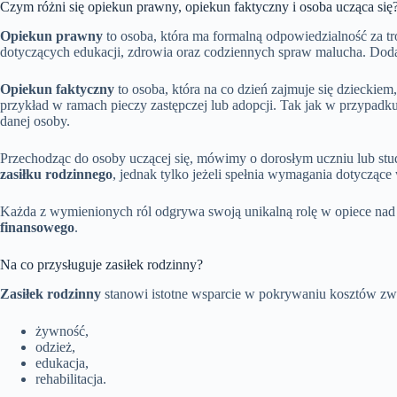
Czym różni się opiekun prawny, opiekun faktyczny i osoba ucząca się
Opiekun prawny
to osoba, która ma formalną odpowiedzialność za tr
dotyczących edukacji, zdrowia oraz codziennych spraw malucha. Dodat
Opiekun faktyczny
to osoba, która na co dzień zajmuje się dzieckiem,
przykład w ramach pieczy zastępczej lub adopcji. Tak jak w przypadku
danej osoby.
Przechodząc do osoby uczącej się, mówimy o dorosłym uczniu lub stud
zasiłku rodzinnego
, jednak tylko jeżeli spełnia wymagania dotyczące 
Każda z wymienionych ról odgrywa swoją unikalną rolę w opiece nad 
finansowego
.
Na co przysługuje zasiłek rodzinny?
Zasiłek rodzinny
stanowi istotne wsparcie w pokrywaniu kosztów zwi
żywność,
odzież,
edukacja,
rehabilitacja.