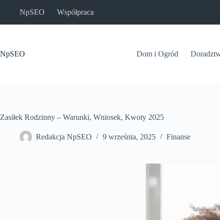
Przejdź
NpSEO
Współpraca
do
treści
NpSEO
Dom i Ogród
Doradzt
Zasiłek Rodzinny – Warunki, Wniosek, Kwoty 2025
Redakcja NpSEO
9 września, 2025
Finanse