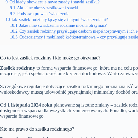
9
Od kiedy obowiązują nowe zasady i stawki zasiłku?
9.1
Aktualne okresy zasiłkowe i stawki
9.2
Podstawa prawna świadczenia
10
Jak zasiłek rodzinny łączy się z innymi świadczeniami?
10.1
Jakie inne świadczenia rodzinne można otrzymać?
10.2
Czy zasiłek rodzinny przysługuje osobom niepełnosprawnym i ich 
10.3
Cudzoziemcy i mobilność krótkoterminowa – czy przysługuje zasił
Co to jest zasiłek rodzinny i kto może go otrzymać?
Zasiłek rodzinny
to forma wsparcia finansowego, która ma na celu p
uczące się, jeśli spełnią określone kryteria dochodowe. Warto zauważy
Szczegółowe regulacje dotyczące zasiłku rodzinnego można znaleźć w 
wnioskodawcy muszą udowodnić przynajmniej minimalny dochód oraz d
Od
1 listopada 2024 roku
planowane są istotne zmiany – zasiłek rod
dostępności wsparcia dla wszystkich zainteresowanych. Ponadto, warto 
wsparcia finansowego.
Kto ma prawo do zasiłku rodzinnego?