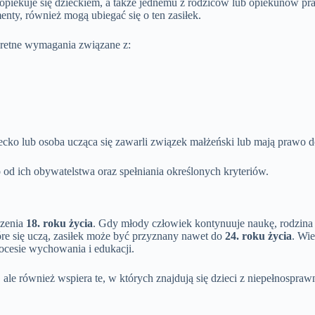
piekuje się dzieckiem, a także jednemu z rodziców lub opiekunów praw
nty, również mogą ubiegać się o ten zasiłek.
kretne wymagania związane z:
iecko lub osoba ucząca się zawarli związek małżeński lub mają prawo d
 od ich obywatelstwa oraz spełniania określonych kryteriów.
czenia
18. roku życia
. Gdy młody człowiek kontynuuje naukę, rodzina
óre się uczą, zasiłek może być przyznany nawet do
24. roku życia
. Wie
ocesie wychowania i edukacji.
le również wspiera te, w których znajdują się dzieci z niepełnospraw