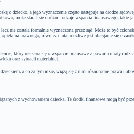
?
oskę o dziecko, a jego wyznaczenie często następuje na drodze sądow
kowo, może starać się o różne rodzaje wsparcia finansowego, takie j
 lecz nie została formalnie wyznaczona przez sąd. Może to być członek 
 opiekuna prawnego, również i tutaj możliwe jest ubieganie się o
zasi
encie, który nie stara się o wsparcie finansowe z powodu utraty rodz
wieku oraz sytuacji materialnej.
dzieckiem, a co za tym idzie, wiążą się z nimi różnorodne prawa i o
ązanych z wychowaniem dziecka. Te środki finansowe mogą być przezn