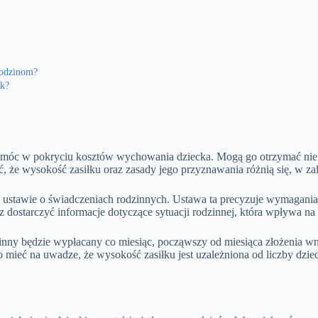
rodzinom?
ek?
omóc w pokryciu kosztów wychowania dziecka. Mogą go otrzymać nie ty
ć, że wysokość zasiłku oraz zasady jego przyznawania różnią się, w za
ustawie o świadczeniach rodzinnych. Ustawa ta precyzuje wymagania, j
ostarczyć informacje dotyczące sytuacji rodzinnej, która wpływa na
zinny będzie wypłacany co miesiąc, począwszy od miesiąca złożenia wn
mieć na uwadze, że wysokość zasiłku jest uzależniona od liczby dzieci