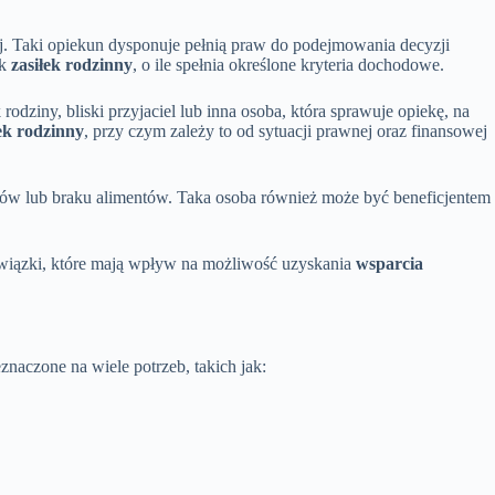
ej. Taki opiekun dysponuje pełnią praw do podejmowania decyzji
ak
zasiłek rodzinny
, o ile spełnia określone kryteria dochodowe.
rodziny, bliski przyjaciel lub inna osoba, która sprawuje opiekę, na
łek rodzinny
, przy czym zależy to od sytuacji prawnej oraz finansowej
iców lub braku alimentów. Taka osoba również może być beneficjentem
bowiązki, które mają wpływ na możliwość uzyskania
wsparcia
aczone na wiele potrzeb, takich jak: