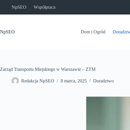
Przejdź
NpSEO
Współpraca
do
treści
NpSEO
Dom i Ogród
Doradzt
Zarząd Transportu Miejskiego w Warszawie – ZTM
Redakcja NpSEO
8 marca, 2025
Doradztwo