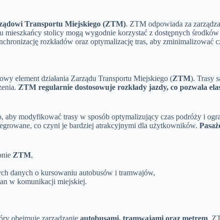
ządowi Transportu Miejskiego (ZTM)
. ZTM odpowiada za zarządza
emu mieszkańcy stolicy mogą wygodnie korzystać z dostępnych środków 
hronizację rozkładów oraz optymalizację tras, aby zminimalizować c
wy element działania Zarządu Transportu Miejskiego (
ZTM
). Trasy 
zenia.
ZTM regularnie dostosowuje rozkłady jazdy, co pozwala elas
, aby modyfikować trasy w sposób optymalizujący czas podróży i ogran
ntegrowane, co czyni je bardziej atrakcyjnymi dla użytkowników.
Pasaż
ronie
ZTM
,
zych danych o kursowaniu autobusów i tramwajów,
n w komunikacji miejskiej.
tóry obejmuje zarządzanie
autobusami, tramwajami oraz metrem
. Z