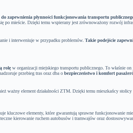
do zapewnienia płynności funkcjonowania transportu publiczneg
ię po mieście. Dzięki temu wspierany jest zrównoważony rozwój infra
ałanie i interweniuje w przypadku problemów.
Takie podejście zapewn
ą rolę
w organizacji miejskiego transportu publicznego. To właśnie on
adzoruje przebieg tras oraz dba o
bezpieczeństwo i komfort pasaże
nież ważny element działalności ZTM. Dzięki temu mieszkańcy stolicy
je kluczowe elementy, które gwarantują sprawne funkcjonowanie miej
kuteczne kierowanie ruchem autobusów i tramwajów oraz dostosowywan