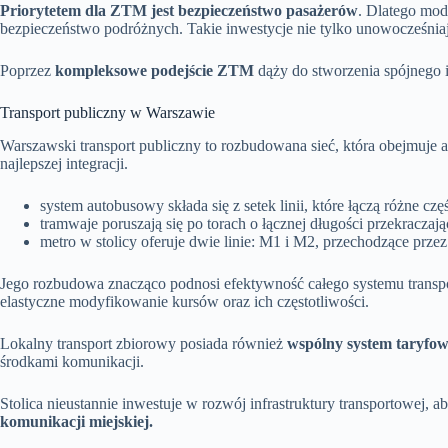
Priorytetem dla ZTM jest bezpieczeństwo pasażerów
. Dlatego mod
bezpieczeństwo podróżnych. Takie inwestycje nie tylko unowocześnia
Poprzez
kompleksowe podejście ZTM
dąży do stworzenia spójnego 
Transport publiczny w Warszawie
Warszawski transport publiczny to rozbudowana sieć, która obejmuje 
najlepszej integracji.
system autobusowy składa się z setek linii, które łączą różne czę
tramwaje poruszają się po torach o łącznej długości przekraczaj
metro w stolicy oferuje dwie linie: M1 i M2, przechodzące przez
Jego rozbudowa znacząco podnosi efektywność całego systemu transpo
elastyczne modyfikowanie kursów oraz ich częstotliwości.
Lokalny transport zbiorowy posiada również
wspólny system taryfo
środkami komunikacji.
Stolica nieustannie inwestuje w rozwój infrastruktury transportowej,
komunikacji miejskiej.