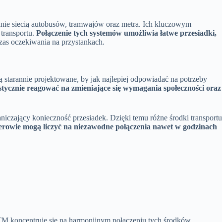
nie siecią autobusów, tramwajów oraz metra. Ich kluczowym
transportu.
Połączenie tych systemów umożliwia łatwe przesiadki,
zas oczekiwania na przystankach.
są starannie projektowane, by jak najlepiej odpowiadać na potrzeby
tycznie reagować na zmieniające się wymagania społeczności oraz
iczający konieczność przesiadek. Dzięki temu różne środki transportu
erowie mogą liczyć na niezawodne połączenia nawet w godzinach
TM koncentruje się na harmonijnym połączeniu tych środków