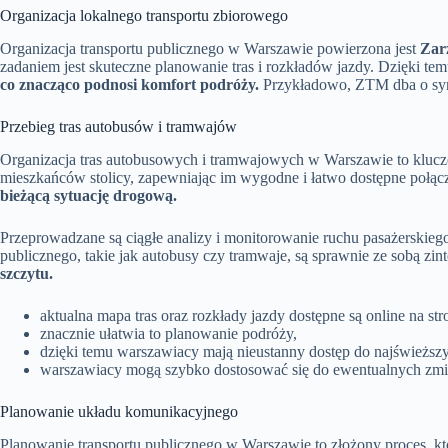
Organizacja lokalnego transportu zbiorowego
Organizacja transportu publicznego w Warszawie powierzona jest
Zar
zadaniem jest skuteczne planowanie tras i rozkładów jazdy. Dzięki t
co znacząco podnosi komfort podróży.
Przykładowo, ZTM dba o sync
Przebieg tras autobusów i tramwajów
Organizacja tras autobusowych i tramwajowych w Warszawie to kluczo
mieszkańców stolicy, zapewniając im wygodne i łatwo dostępne połąc
bieżącą sytuację drogową.
Przeprowadzane są ciągłe analizy i monitorowanie ruchu pasażerskiego
publicznego, takie jak autobusy czy tramwaje, są sprawnie ze sobą zi
szczytu.
aktualna mapa tras oraz rozkłady jazdy dostępne są online na st
znacznie ułatwia to planowanie podróży,
dzięki temu warszawiacy mają nieustanny dostęp do najświeżs
warszawiacy mogą szybko dostosować się do ewentualnych zmia
Planowanie układu komunikacyjnego
Planowanie transportu publicznego w Warszawie to złożony proces, k