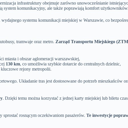
ernizacja infrastruktury obejmuje zarówno unowocześnianie istniejąc
ją system komunikacyjny, ale także poprawiają komfort użytkowników
i wydajnego systemu komunikacji miejskiej w Warszawie, co bezpośred
autobusy, tramwaje oraz metro.
Zarząd Transportu Miejskiego (ZTM
ści miasta i obszar aglomeracji warszawskiej,
ącej
130 km
, co umożliwia szybkie dotarcie do centralnych dzielnic,
 kluczowe rejony metropolii.
rtowego. Układanie tras jest dostosowane do potrzeb mieszkańców or
wy
. Dzięki temu można korzystać z jednej karty miejskiej lub biletu 
 aby sprostać rosnącym oczekiwaniom pasażerów.
Te inwestycje popraw