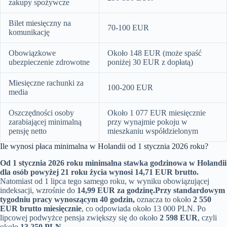
zakupy spożywcze
Bilet miesięczny na
70-100 EUR
komunikację
Obowiązkowe
Około 148 EUR (może spaść
ubezpieczenie zdrowotne
poniżej 30 EUR z dopłatą)
Miesięczne rachunki za
100-200 EUR
media
Oszczędności osoby
Około 1 077 EUR miesięcznie
zarabiającej minimalną
przy wynajmie pokoju w
pensję netto
mieszkaniu współdzielonym
Ile wynosi płaca minimalna w Holandii od 1 stycznia 2026 roku?
Od 1 stycznia 2026 roku minimalna stawka godzinowa w Holandii
dla osób powyżej 21 roku życia wynosi 14,71 EUR brutto.
Natomiast od 1 lipca tego samego roku, w wyniku obowiązującej
indeksacji, wzrośnie do
14,99 EUR za godzinę.
Przy standardowym
tygodniu pracy wynoszącym 40 godzin,
oznacza to około
2 550
EUR brutto miesięcznie
, co odpowiada około 13 000 PLN. Po
lipcowej podwyżce pensja zwiększy się do około
2 598 EUR
, czyli
około
13 250 PLN.