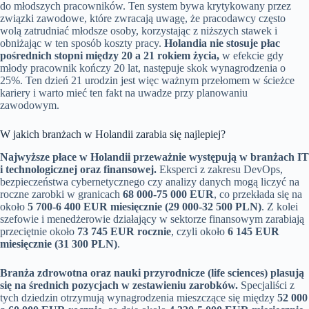
do młodszych pracowników. Ten system bywa krytykowany przez
związki zawodowe, które zwracają uwagę, że pracodawcy często
wolą zatrudniać młodsze osoby, korzystając z niższych stawek i
obniżając w ten sposób koszty pracy.
Holandia nie stosuje płac
pośrednich stopni między 20 a 21 rokiem życia,
w efekcie gdy
młody pracownik kończy 20 lat, następuje skok wynagrodzenia o
25%. Ten dzień 21 urodzin jest więc ważnym przełomem w ścieżce
kariery i warto mieć ten fakt na uwadze przy planowaniu
zawodowym.
W jakich branżach w Holandii zarabia się najlepiej?
Najwyższe płace w Holandii przeważnie występują w branżach IT
i technologicznej oraz finansowej.
Eksperci z zakresu DevOps,
bezpieczeństwa cybernetycznego czy analizy danych mogą liczyć na
roczne zarobki w granicach
68 000-75 000 EUR
, co przekłada się na
około
5 700-6 400 EUR miesięcznie (29 000-32 500 PLN)
. Z kolei
szefowie i menedżerowie działający w sektorze finansowym zarabiają
przeciętnie około
73 745 EUR rocznie
, czyli około
6 145 EUR
miesięcznie (31 300 PLN)
.
Branża zdrowotna oraz nauki przyrodnicze (life sciences) plasują
się na średnich pozycjach w zestawieniu zarobków.
Specjaliści z
tych dziedzin otrzymują wynagrodzenia mieszczące się między
52 000