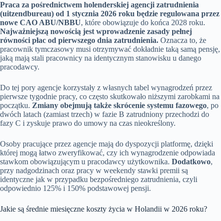
Praca za pośrednictwem holenderskiej agencji zatrudnienia
(uitzendbureau) od 1 stycznia 2026 roku będzie regulowana przez
nowe CAO ABU/NBBU
, które obowiązuje do końca 2028 roku.
Najważniejszą nowością jest wprowadzenie zasady pełnej
równości płac od pierwszego dnia zatrudnienia.
Oznacza to, że
pracownik tymczasowy musi otrzymywać dokładnie taką samą pensję,
jaką mają stali pracownicy na identycznym stanowisku u danego
pracodawcy.
Do tej pory agencje korzystały z własnych tabel wynagrodzeń przez
pierwsze tygodnie pracy, co często skutkowało niższymi zarobkami na
początku.
Zmiany obejmują także skrócenie systemu fazowego
, po
dwóch latach (zamiast trzech) w fazie B zatrudniony przechodzi do
fazy C i zyskuje prawo do umowy na czas nieokreślony.
Osoby pracujące przez agencje mają do dyspozycji platformę, dzięki
której mogą łatwo zweryfikować, czy ich wynagrodzenie odpowiada
stawkom obowiązującym u pracodawcy użytkownika.
Dodatkowo
,
przy nadgodzinach oraz pracy w weekendy stawki premii są
identyczne jak w przypadku bezpośredniego zatrudnienia, czyli
odpowiednio 125% i 150% podstawowej pensji.
Jakie są średnie miesięczne koszty życia w Holandii w 2026 roku?