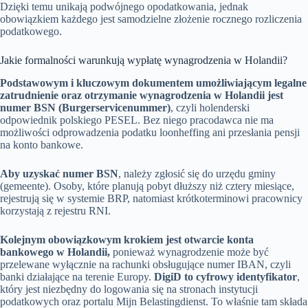
Dzięki temu unikają podwójnego opodatkowania, jednak
obowiązkiem każdego jest samodzielne złożenie rocznego rozliczenia
podatkowego.
Jakie formalności warunkują wypłatę wynagrodzenia w Holandii?
Podstawowym i kluczowym dokumentem umożliwiającym legalne
zatrudnienie oraz otrzymanie wynagrodzenia w Holandii jest
numer BSN (Burgerservicenummer)
, czyli holenderski
odpowiednik polskiego PESEL. Bez niego pracodawca nie ma
możliwości odprowadzenia podatku loonheffing ani przesłania pensji
na konto bankowe.
Aby uzyskać numer BSN
, należy zgłosić się do urzędu gminy
(gemeente). Osoby, które planują pobyt dłuższy niż cztery miesiące,
rejestrują się w systemie BRP, natomiast krótkoterminowi pracownicy
korzystają z rejestru RNI.
Kolejnym obowiązkowym krokiem jest otwarcie konta
bankowego w Holandii,
ponieważ wynagrodzenie może być
przelewane wyłącznie na rachunki obsługujące numer IBAN, czyli
banki działające na terenie Europy.
DigiD to cyfrowy identyfikator
,
który jest niezbędny do logowania się na stronach instytucji
podatkowych oraz portalu Mijn Belastingdienst. To właśnie tam składa