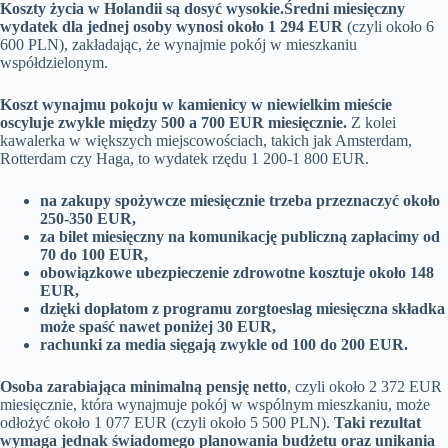
Koszty życia w Holandii są dosyć wysokie.
Średni miesięczny
wydatek dla jednej osoby wynosi około 1 294 EUR
(czyli około 6
600 PLN), zakładając, że wynajmie pokój w mieszkaniu
współdzielonym.
Koszt wynajmu pokoju w kamienicy w niewielkim mieście
oscyluje zwykle między 500 a 700 EUR miesięcznie.
Z kolei
kawalerka w większych miejscowościach, takich jak Amsterdam,
Rotterdam czy Haga, to wydatek rzędu 1 200-1 800 EUR.
na zakupy spożywcze miesięcznie trzeba przeznaczyć około
250-350 EUR,
za bilet miesięczny na komunikację publiczną zapłacimy od
70 do 100 EUR,
obowiązkowe ubezpieczenie zdrowotne kosztuje około 148
EUR,
dzięki dopłatom z programu zorgtoeslag miesięczna składka
może spaść nawet poniżej 30 EUR,
rachunki za media sięgają zwykle od 100 do 200 EUR.
Osoba zarabiająca minimalną pensję netto
, czyli około 2 372 EUR
miesięcznie, która wynajmuje pokój w wspólnym mieszkaniu, może
odłożyć około 1 077 EUR (czyli około 5 500 PLN).
Taki rezultat
wymaga jednak świadomego planowania budżetu oraz unikania