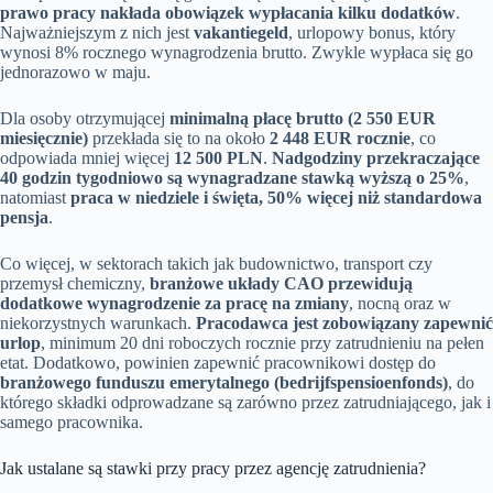
prawo pracy nakłada obowiązek wypłacania kilku dodatków
.
Najważniejszym z nich jest
vakantiegeld
, urlopowy bonus, który
wynosi 8% rocznego wynagrodzenia brutto. Zwykle wypłaca się go
jednorazowo w maju.
Dla osoby otrzymującej
minimalną płacę brutto (2 550 EUR
miesięcznie)
przekłada się to na około
2 448 EUR rocznie
, co
odpowiada mniej więcej
12 500 PLN
.
Nadgodziny przekraczające
40 godzin tygodniowo są wynagradzane stawką wyższą o 25%
,
natomiast
praca w niedziele i święta, 50% więcej niż standardowa
pensja
.
Co więcej, w sektorach takich jak budownictwo, transport czy
przemysł chemiczny,
branżowe układy CAO przewidują
dodatkowe wynagrodzenie za pracę na zmiany
, nocną oraz w
niekorzystnych warunkach.
Pracodawca jest zobowiązany zapewnić
urlop
, minimum 20 dni roboczych rocznie przy zatrudnieniu na pełen
etat. Dodatkowo, powinien zapewnić pracownikowi dostęp do
branżowego funduszu emerytalnego (bedrijfspensioenfonds)
, do
którego składki odprowadzane są zarówno przez zatrudniającego, jak i
samego pracownika.
Jak ustalane są stawki przy pracy przez agencję zatrudnienia?