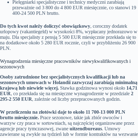
Pielęgniarki specjalistyczne i technicy medyczni zarabiają
przeważnie od 3 800 do 4 800 EUR miesięcznie, co stanowi 19
400-24 500 PLN brutto.
Do tych kwot należy doliczyć obowiązkowy
, coroczny dodatek
urlopowy (vakantiegeld) w wysokości 8%, wypłacany jednorazowo w
maju. Dla specjalisty z pensją 5 500 EUR miesięcznie przekłada się to
na dodatkowe około 5 280 EUR rocznie, czyli w przybliżeniu 26 900
PLN.
Wynagrodzenia miesięczne pracowników niewykwalifikowanych i
sezonowych
Osoby zatrudnione bez specjalistycznych kwalifikacji lub na
sezonowych umowach w Holandii zazwyczaj zarabiają minimalną
krajową lub niewiele więcej.
Stawka godzinowa wynosi około
14,71
EUR
, co przekłada się na miesięczne wynagrodzenie w przedziale
2
295-2 550 EUR
, zależnie od liczby przepracowanych godzin.
W przeliczeniu na złotówki daje to około 11 700-13 000 PLN
brutto miesięcznie.
Prace sezonowe, takie jak zbiór owoców i
warzyw czy praca w sortowniach, są najczęściej organizowane przez
agencje pracy tymczasowej, zwane
uitzendbureaus
. Umowy
zawierane są zwykle na tydzień lub w formie kontraktów na wezwanie