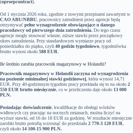
(
oproepcontract
).
Od 1 stycznia 2026 roku, zgodnie z nowymi przepisami zawartymi w
CAO ABU/NBBU
, pracownicy zatrudnieni przez agencje będą
otrzymywać
pełne wynagrodzenie obowiązujące u danego
pracodawcy od pierwszego dnia zatrudnienia.
Do tego czasu
agencje mogły stosować własne, niższe stawki przez początkowy
okres zatrudnienia. Przy standardowym wymiarze pracy od
poniedziałku do piątku, czyli
40 godzin tygodniowo
, tygodniówka
brutto wynosi około
588 EUR
.
Ile średnio zarabia pracownik magazynowy w Holandii?
Pracownik magazynowy w Holandii zaczyna od wynagrodzenia
na poziomie minimalnej stawki godzinowej
, która wynosi 14,71
EUR. Przy 40-godzinnym tygodniu pracy przekłada się to na około
2
550 EUR brutto miesięcznie
, co w przeliczeniu daje około
13 000
PLN.
Posiadając doświadczenie
, kwalifikacje do obsługi wózków
widłowych czy pracując na nocnych zmianach, można liczyć na
wyższe stawki, od 16 do 18 EUR za godzinę. W rezultacie miesięczne
zarobki brutto potrafią wzrosnąć do przedziału
2 770-3 120 EUR
,
czyli około
14 100-15 900 PLN.