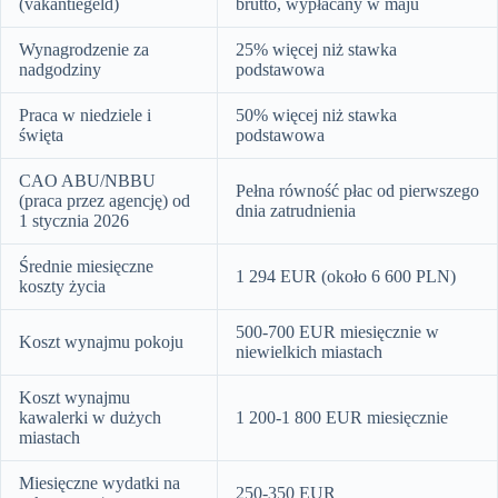
(vakantiegeld)
brutto, wypłacany w maju
Wynagrodzenie za
25% więcej niż stawka
nadgodziny
podstawowa
Praca w niedziele i
50% więcej niż stawka
święta
podstawowa
CAO ABU/NBBU
Pełna równość płac od pierwszego
(praca przez agencję) od
dnia zatrudnienia
1 stycznia 2026
Średnie miesięczne
1 294 EUR (około 6 600 PLN)
koszty życia
500-700 EUR miesięcznie w
Koszt wynajmu pokoju
niewielkich miastach
Koszt wynajmu
kawalerki w dużych
1 200-1 800 EUR miesięcznie
miastach
Miesięczne wydatki na
250-350 EUR