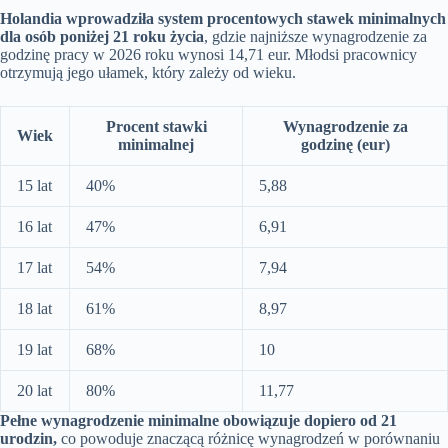
Holandia wprowadziła system procentowych stawek minimalnych
dla osób poniżej 21 roku życia
, gdzie najniższe wynagrodzenie za
godzinę pracy w 2026 roku wynosi 14,71 eur. Młodsi pracownicy
otrzymują jego ułamek, który zależy od wieku.
Procent stawki
Wynagrodzenie za
Wiek
minimalnej
godzinę (eur)
15 lat
40%
5,88
16 lat
47%
6,91
17 lat
54%
7,94
18 lat
61%
8,97
19 lat
68%
10
20 lat
80%
11,77
Pełne wynagrodzenie minimalne obowiązuje dopiero od 21
urodzin,
co powoduje znaczącą różnicę wynagrodzeń w porównaniu