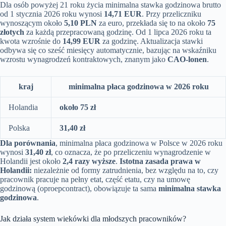
Dla osób powyżej 21 roku życia minimalna stawka godzinowa brutto
od 1 stycznia 2026 roku wynosi
14,71 EUR
. Przy przeliczniku
wynoszącym około
5,10 PLN
za euro, przekłada się to na około
75
złotych
za każdą przepracowaną godzinę. Od 1 lipca 2026 roku ta
kwota wzrośnie do
14,99 EUR
za godzinę. Aktualizacja stawki
odbywa się co sześć miesięcy automatycznie, bazując na wskaźniku
wzrostu wynagrodzeń kontraktowych, znanym jako
CAO-lonen
.
kraj
minimalna płaca godzinowa w 2026 roku
Holandia
około 75 zł
Polska
31,40 zł
Dla porównania
, minimalna płaca godzinowa w Polsce w 2026 roku
wynosi
31,40 zł
, co oznacza, że po przeliczeniu wynagrodzenie w
Holandii jest około
2,4 razy wyższe
.
Istotna zasada prawa w
Holandii:
niezależnie od formy zatrudnienia, bez względu na to, czy
pracownik pracuje na pełny etat, część etatu, czy na umowę
godzinową (oproepcontract), obowiązuje ta sama
minimalna stawka
godzinowa
.
Jak działa system wiekówki dla młodszych pracowników?