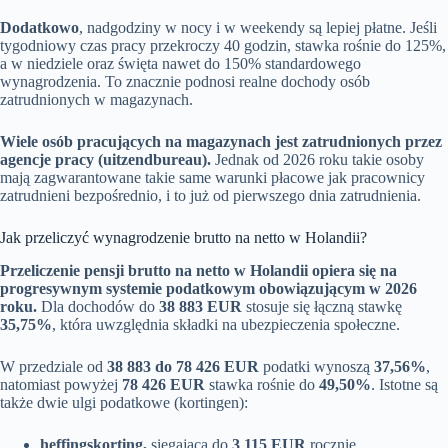
Dodatkowo
, nadgodziny w nocy i w weekendy są lepiej płatne. Jeśli
tygodniowy czas pracy przekroczy 40 godzin, stawka rośnie do 125%,
a w niedziele oraz święta nawet do 150% standardowego
wynagrodzenia. To znacznie podnosi realne dochody osób
zatrudnionych w magazynach.
Wiele osób pracujących na magazynach jest zatrudnionych przez
agencje pracy (uitzendbureau).
Jednak od 2026 roku takie osoby
mają zagwarantowane takie same warunki płacowe jak pracownicy
zatrudnieni bezpośrednio, i to już od pierwszego dnia zatrudnienia.
Jak przeliczyć wynagrodzenie brutto na netto w Holandii?
Przeliczenie pensji brutto na netto w Holandii opiera się na
progresywnym systemie podatkowym obowiązującym w 2026
roku.
Dla dochodów do
38 883 EUR
stosuje się łączną stawkę
35,75%
, która uwzględnia składki na ubezpieczenia społeczne.
W przedziale od
38 883 do 78 426 EUR
podatki wynoszą
37,56%
,
natomiast powyżej
78 426 EUR
stawka rośnie do
49,50%
. Istotne są
także dwie ulgi podatkowe (kortingen):
heffingskorting,
sięgająca do
3 115 EUR
rocznie,