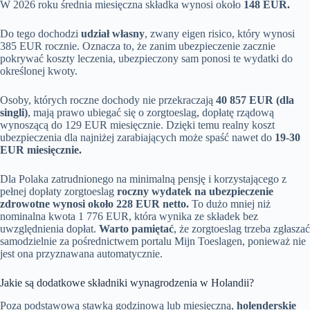
W 2026 roku średnia miesięczna składka wynosi około
148 EUR.
Do tego dochodzi
udział własny
, zwany eigen risico, który wynosi
385 EUR rocznie. Oznacza to, że zanim ubezpieczenie zacznie
pokrywać koszty leczenia, ubezpieczony sam ponosi te wydatki do
określonej kwoty.
Osoby, których roczne dochody nie przekraczają
40 857 EUR (dla
singli)
, mają prawo ubiegać się o zorgtoeslag, dopłatę rządową
wynoszącą do 129 EUR miesięcznie. Dzięki temu realny koszt
ubezpieczenia dla najniżej zarabiających może spaść nawet do
19-30
EUR miesięcznie.
Dla Polaka zatrudnionego na minimalną pensję i korzystającego z
pełnej dopłaty zorgtoeslag
roczny wydatek na ubezpieczenie
zdrowotne wynosi około 228 EUR netto.
To dużo mniej niż
nominalna kwota 1 776 EUR, która wynika ze składek bez
uwzględnienia dopłat.
Warto pamiętać
, że zorgtoeslag trzeba zgłaszać
samodzielnie za pośrednictwem portalu Mijn Toeslagen, ponieważ nie
jest ona przyznawana automatycznie.
Jakie są dodatkowe składniki wynagrodzenia w Holandii?
Poza podstawową stawką godzinową lub miesięczną,
holenderskie