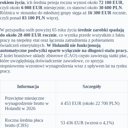
rokiem życia
, ich średnia pensja roczna wynosi około
72 100 EUR
,
czyli około
6 008 EUR
miesięcznie, co stanowi około
30 600 PLN
.
Różnica w stosunku do młodszej grupy sięga aż
16 300 EUR
rocznie,
czyli ponad
83 100 PLN
więcej.
W przypadku osób powyżej 65 roku życia
średnie zarobki spadają
do około 28 400 EUR rocznie
, co wynika przede wszystkim z faktu
pracy na niepełny etat oraz łączenia zatrudnienia z pobieraniem
świadczeń emerytalnych.
W Holandii nie funkcjonują
automatyczne podwyżki oparte wyłącznie na długości stażu pracy.
Z kolei branżowe układy zbiorowe (CAO) często zawierają siatki płac,
które uwzględniają doświadczenie zawodowe, co sprzyja
stopniowemu wzrostowi wynagrodzenia wraz z upływem lat na rynku
pracy.
Informacja
Szczegóły
Przeciętne miesięczne
wynagrodzenie brutto w
4 453 EUR (około 22 700 PLN)
Holandii w 2026
Roczna średnia płaca
53 436 EUR (wzrost o 4,1%)
brutto (CBS)