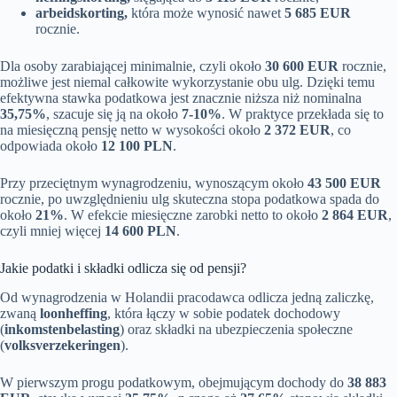
arbeidskorting,
która może wynosić nawet
5 685 EUR
rocznie.
Dla osoby zarabiającej minimalnie, czyli około
30 600 EUR
rocznie,
możliwe jest niemal całkowite wykorzystanie obu ulg. Dzięki temu
efektywna stawka podatkowa jest znacznie niższa niż nominalna
35,75%
, szacuje się ją na około
7-10%
. W praktyce przekłada się to
na miesięczną pensję netto w wysokości około
2 372 EUR
, co
odpowiada około
12 100 PLN
.
Przy przeciętnym wynagrodzeniu, wynoszącym około
43 500 EUR
rocznie, po uwzględnieniu ulg skuteczna stopa podatkowa spada do
około
21%
. W efekcie miesięczne zarobki netto to około
2 864 EUR
,
czyli mniej więcej
14 600 PLN
.
Jakie podatki i składki odlicza się od pensji?
Od wynagrodzenia w Holandii pracodawca odlicza jedną zaliczkę,
zwaną
loonheffing
, która łączy w sobie podatek dochodowy
(
inkomstenbelasting
) oraz składki na ubezpieczenia społeczne
(
volksverzekeringen
).
W pierwszym progu podatkowym, obejmującym dochody do
38 883