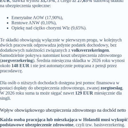
EUR
, stawka wynosi
35,75%
, z czego aż
27,65%
stanowią składki
na ubezpieczenia społeczne:
Emerytalne AOW (17,90%),
Rentowe ANW (0,10%),
Opiekę nad ciężko chorymi Wlz (9,65%).
Te składki obowiązują wyłącznie w pierwszym progu, w kolejnych
dwóch pracownik odprowadza jedynie podatek dochodowy, bez
dodatkowych należności związanych z
volksverzekeringen
.
Samodzielnie pokrywa natomiast koszt ubezpieczenia zdrowotnego
(
zorgverzekering
). Średnia miesięczna składka w 2026 roku wynosi
około
148 EUR
i nie jest automatycznie potrącana z pensji przez
pracodawcę.
Dla osób o niższych dochodach dostępna jest pomoc finansowa w
postaci dopłaty do ubezpieczenia zdrowotnego, zwanej
zorgtoeslag
.
W 2026 roku suma ta może sięgać nawet
129 EUR
miesięcznie dla
singli.
Wpływ obowiązkowego ubezpieczenia zdrowotnego na dochód netto
Każda osoba pracująca lub mieszkająca w Holandii musi wykupić
podstawowe ubezpieczenie zdrowotne
, czyli tzw. basisverzekering.