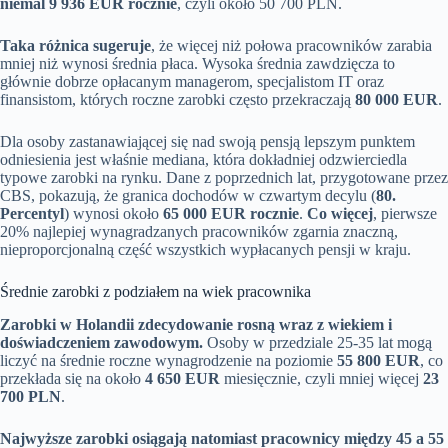
niemal 9 936 EUR rocznie
, czyli około 50 700 PLN.
Taka różnica sugeruje
, że więcej niż połowa pracowników zarabia
mniej niż wynosi średnia płaca. Wysoka średnia zawdzięcza to
głównie dobrze opłacanym managerom, specjalistom IT oraz
finansistom, których roczne zarobki często przekraczają
80 000 EUR
.
Dla osoby zastanawiającej się nad swoją pensją lepszym punktem
odniesienia jest właśnie mediana, która dokładniej odzwierciedla
typowe zarobki na rynku. Dane z poprzednich lat, przygotowane przez
CBS, pokazują, że granica dochodów w czwartym decylu (
80.
Percentyl
) wynosi około
65 000 EUR rocznie
.
Co więcej
, pierwsze
20% najlepiej wynagradzanych pracowników zgarnia znaczną,
nieproporcjonalną część wszystkich wypłacanych pensji w kraju.
Średnie zarobki z podziałem na wiek pracownika
Zarobki w Holandii zdecydowanie rosną wraz z wiekiem i
doświadczeniem zawodowym.
Osoby w przedziale 25-35 lat mogą
liczyć na średnie roczne wynagrodzenie na poziomie
55 800 EUR
, co
przekłada się na około
4 650 EUR
miesięcznie, czyli mniej więcej
23
700 PLN
.
Najwyższe zarobki osiągają natomiast pracownicy między 45 a 55