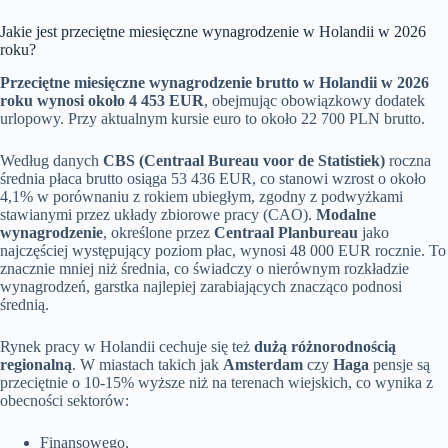
Jakie jest przeciętne miesięczne wynagrodzenie w Holandii w 2026
roku?
Przeciętne miesięczne wynagrodzenie brutto w Holandii w 2026
roku wynosi około 4 453 EUR
, obejmując obowiązkowy dodatek
urlopowy. Przy aktualnym kursie euro to około 22 700 PLN brutto.
Według danych
CBS (Centraal Bureau voor de Statistiek)
roczna
średnia płaca brutto osiąga 53 436 EUR, co stanowi wzrost o około
4,1% w porównaniu z rokiem ubiegłym, zgodny z podwyżkami
stawianymi przez układy zbiorowe pracy (CAO).
Modalne
wynagrodzenie
, określone przez
Centraal Planbureau
jako
najczęściej występujący poziom płac, wynosi 48 000 EUR rocznie. To
znacznie mniej niż średnia, co świadczy o nierównym rozkładzie
wynagrodzeń, garstka najlepiej zarabiających znacząco podnosi
średnią.
Rynek pracy w Holandii cechuje się też
dużą różnorodnością
regionalną
. W miastach takich jak
Amsterdam
czy
Haga
pensje są
przeciętnie o 10-15% wyższe niż na terenach wiejskich, co wynika z
obecności sektorów:
Finansowego,