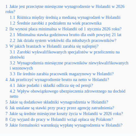
1
Jakie jest przeciętne miesięczne wynagrodzenie w Holandii w 2026
roku?
1.1
Różnica między średnią a medianą wynagrodzeń w Holandii
1.2
Średnie zarobki z podziałem na wiek pracownika
2
Ile wynosi płaca minimalna w Holandii od 1 stycznia 2026 roku?
2.1
Minimalna stawka godzinowa brutto dla osób powyżej 21 lat
2.2
Jak działa system wiekówki dla młodszych pracowników?
3
W jakich branżach w Holandii zarabia się najlepiej?
3.1
Zarobki wykwalifikowanych specjalistów w przeliczeniu na
złotówki
3.2
Wynagrodzenia miesięczne pracowników niewykwalifikowanych
i sezonowych
3.3
Ile średnio zarabia pracownik magazynowy w Holandii?
4
Jak przeliczyć wynagrodzenie brutto na netto w Holandii?
4.1
Jakie podatki i składki odlicza się od pensji?
4.2
Wpływ obowiązkowego ubezpieczenia zdrowotnego na dochód
netto
5
Jakie są dodatkowe składniki wynagrodzenia w Holandii?
6
Jak ustalane są stawki przy pracy przez agencję zatrudnienia?
7
Jakie są średnie miesięczne koszty życia w Holandii w 2026 roku?
8
Czy wyjazd do pracy w Holandii wciąż opłaca się Polakom?
9
Jakie formalności warunkują wypłatę wynagrodzenia w Holandii?