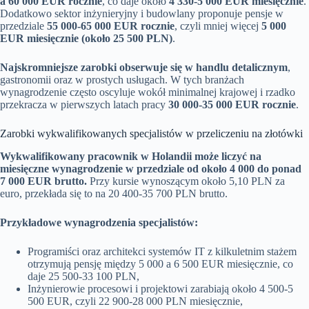
a 60 000 EUR rocznie
, co daje około
4 330-5 000 EUR miesięcznie
.
Dodatkowo sektor inżynieryjny i budowlany proponuje pensje w
przedziale
55 000-65 000 EUR rocznie
, czyli mniej więcej
5 000
EUR miesięcznie (około 25 500 PLN)
.
Najskromniejsze zarobki obserwuje się w handlu detalicznym
,
gastronomii oraz w prostych usługach. W tych branżach
wynagrodzenie często oscyluje wokół minimalnej krajowej i rzadko
przekracza w pierwszych latach pracy
30 000-35 000 EUR rocznie
.
Zarobki wykwalifikowanych specjalistów w przeliczeniu na złotówki
Wykwalifikowany pracownik w Holandii może liczyć na
miesięczne wynagrodzenie w przedziale od około 4 000 do ponad
7 000 EUR brutto.
Przy kursie wynoszącym około 5,10 PLN za
euro, przekłada się to na 20 400-35 700 PLN brutto.
Przykładowe wynagrodzenia specjalistów:
Programiści oraz architekci systemów IT z kilkuletnim stażem
otrzymują pensję między 5 000 a 6 500 EUR miesięcznie, co
daje 25 500-33 100 PLN,
Inżynierowie procesowi i projektowi zarabiają około 4 500-5
500 EUR, czyli 22 900-28 000 PLN miesięcznie,