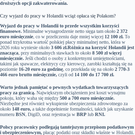
droższych opcji zakwaterowania.
Czy wyjazd do pracy w Holandii wciąż opłaca się Polakom?
Wyjazd do pracy w Holandii to przede wszystkim korzyści
finansowe.
Minimalne wynagrodzenie netto sięga tam około
2 372
euro miesięcznie
, co w przeliczeniu daje mniej więcej
12 100 zł.
To
ponad trzykrotna wartość polskiej płacy minimalnej netto, która w
2026 roku wyniesie około
3 606 zł.
Różnica na korzyść Holandii jest
znacząca
, przy minimalnych stawkach to około
8 500 zł więcej
miesięcznie.
Jeśli chodzi o osoby z konkretnymi umiejętnościami,
takimi jak spawacze, elektrycy czy kierowcy, zarobki kształtują się na
poziomie
16-20 euro za godzinę
, co przekłada się na około
2 770-3
466 euro brutto miesięcznie,
czyli od
14 100 do 17 700 zł.
Warto jednak pamiętać o pewnych wydatkach towarzyszących
pracy za granicą.
Największym obciążeniem jest koszt wynajmu
pokoju, który waha się między
500 a 700 euro miesięcznie.
Niezbędne jest również wykupienie ubezpieczenia zdrowotnego za
około
148 euro,
a także dopełnienie formalności, takich jak uzyskanie
numeru
BSN
, DigiD, oraz rejestracja w
BRP
lub
RNI.
Polscy pracownicy podlegają tamtejszym przepisom podatkowym
i ubezpieczeniowym,
płacąc podatki oraz składki właśnie w Holandii.