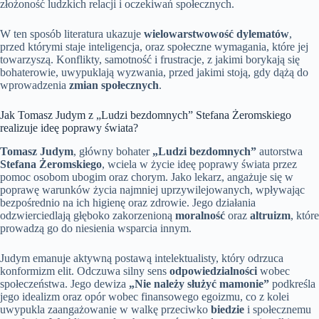
złożoność ludzkich relacji i oczekiwań społecznych.
W ten sposób literatura ukazuje
wielowarstwowość dylematów
,
przed którymi staje inteligencja, oraz społeczne wymagania, które jej
towarzyszą. Konflikty, samotność i frustracje, z jakimi borykają się
bohaterowie, uwypuklają wyzwania, przed jakimi stoją, gdy dążą do
wprowadzenia
zmian społecznych
.
Jak Tomasz Judym z „Ludzi bezdomnych” Stefana Żeromskiego
realizuje ideę poprawy świata?
Tomasz Judym
, główny bohater
„Ludzi bezdomnych”
autorstwa
Stefana Żeromskiego
, wciela w życie ideę poprawy świata przez
pomoc osobom ubogim oraz chorym. Jako lekarz, angażuje się w
poprawę warunków życia najmniej uprzywilejowanych, wpływając
bezpośrednio na ich higienę oraz zdrowie. Jego działania
odzwierciedlają głęboko zakorzenioną
moralność
oraz
altruizm
, które
prowadzą go do niesienia wsparcia innym.
Judym emanuje aktywną postawą intelektualisty, który odrzuca
konformizm elit. Odczuwa silny sens
odpowiedzialności
wobec
społeczeństwa. Jego dewiza
„Nie należy służyć mamonie”
podkreśla
jego idealizm oraz opór wobec finansowego egoizmu, co z kolei
uwypukla zaangażowanie w walkę przeciwko
biedzie
i społecznemu