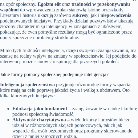
na opór społeczny.
Egoizm elit
oraz
trudności w przekonywaniu
wspólnot
do wprowadzenia zmian stanowią istotne przeszkody.
Literatura i historia ukazują zarówno
sukcesy
, jak i
niepowodzenia
podejmowanych inicjatyw. Przykłady działań pozytywistów ukazują
złożony charakter misji inteligencji w zmaganiach z ubóstwem,
pokazując, że even pomyślne rezultaty mogą być ograniczone przez
opory społeczne i problemy strukturalne.
Mimo tych trudności inteligencja, dzięki swojemu zaangażowaniu, ma
szansę na realny wpływ na zmiany w społeczeństwie. Jej podejście do
interwencji może stanowić inspirację dla przyszłych pokoleń.
Jakie formy pomocy społecznej podejmuje inteligencja?
Inteligencja społeczeństwa
przyjmuje różnorodne formy wsparcia,
które mają na celu poprawę jakości życia i walkę z ubóstwem. Oto
kilka kluczowych inicjatyw:
Edukacja jako fundament
– zaangażowanie w naukę i kulturę
podnosi społeczną świadomość,
Aktywność charytatywna
– wielu lekarzy i artystów bierze
udział w różnorodnych akcjach pomocowych, takich jak
wsparcie dla osób bezdomnych oraz programy skierowane do
dzieci z mniej zamożnych rodzin,