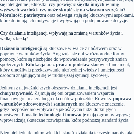
się inteligentne jednostki:
czy poświęcić się dla innych w imię
wyższych wartości, czy może skupić się na własnym szczęściu?
Moralność
,
patriotyzm
oraz
odwaga
stają się kluczowymi aspektami,
które definiują ich motywacje i wpływają na podejmowane decyzje.
Czy działania inteligencji wpływają na zmianę warunków życia i
walkę z biedą?
Działania inteligencji
są kluczowe w walce z ubóstwem oraz w
poprawie warunków życia. Angażują się oni w różnorodne formy
pomocy, które są niezbędne do wprowadzenia pozytywnych zmian
społecznych.
Edukacja
oraz
praca u podstaw
stanowią fundament,
który umożliwia przekazywanie niezbędnej wiedzy i umiejętności
osobom znajdującym się w trudniejszej sytuacji życiowej.
Jednym z najważniejszych obszarów działania inteligencji jest
charytatywność
. Zajmują się oni organizowaniem wsparcia
finansowego i materialnego dla osób w potrzebie. Również
poprawa
warunków zdrowotnych
i
sanitarnych
ma kluczowe znaczenie,
gdyż bezpośrednio wpływa na jakość życia ludzi dotkniętych
ubóstwem. Ponadto
technologia
i
innowacje
mają ogromny wpływ;
wprowadzają skuteczne rozwiązania, które podnoszą standard życia.
Niemniej jednak, mimo wielkich starań, działania te często napotykają