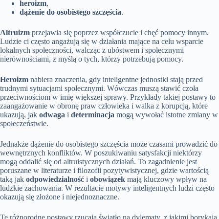
heroizm
,
dążenie do osobistego szczęścia
.
Altruizm
przejawia się poprzez współczucie i chęć pomocy innym.
Ludzie ci często angażują się w działania mające na celu wsparcie
lokalnych społeczności, walcząc z ubóstwem i społecznymi
nierównościami, z myślą o tych, którzy potrzebują pomocy.
Heroizm
nabiera znaczenia, gdy inteligentne jednostki stają przed
trudnymi sytuacjami społecznymi. Wówczas muszą stawić czoła
przeciwnościom w imię większej sprawy. Przykłady takiej postawy to
zaangażowanie w obronę praw człowieka i walka z korupcją, które
ukazują, jak
odwaga
i
determinacja
mogą wywołać istotne zmiany w
społeczeństwie.
Jednakże dążenie do osobistego szczęścia może czasami prowadzić do
wewnętrznych konfliktów. W poszukiwaniu satysfakcji niektórzy
mogą oddalić się od altruistycznych działań. To zagadnienie jest
poruszane w literaturze i filozofii pozytywistycznej, gdzie wartością
taką jak
odpowiedzialność
i
obowiązek
mają kluczowy wpływ na
ludzkie zachowania. W rezultacie motywy inteligentnych ludzi często
okazują się złożone i niejednoznaczne.
Te różnorodne postawy rzucają światło na dylematy, z jakimi borykają