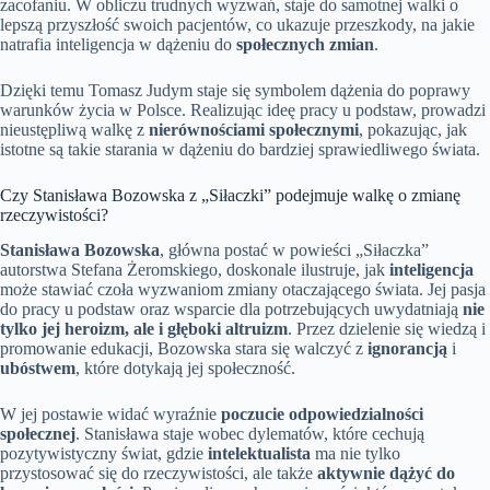
zacofaniu. W obliczu trudnych wyzwań, staje do samotnej walki o
lepszą przyszłość swoich pacjentów, co ukazuje przeszkody, na jakie
natrafia inteligencja w dążeniu do
społecznych zmian
.
Dzięki temu Tomasz Judym staje się symbolem dążenia do poprawy
warunków życia w Polsce. Realizując ideę pracy u podstaw, prowadzi
nieustępliwą walkę z
nierównościami społecznymi
, pokazując, jak
istotne są takie starania w dążeniu do bardziej sprawiedliwego świata.
Czy Stanisława Bozowska z „Siłaczki” podejmuje walkę o zmianę
rzeczywistości?
Stanisława Bozowska
, główna postać w powieści „Siłaczka”
autorstwa Stefana Żeromskiego, doskonale ilustruje, jak
inteligencja
może stawiać czoła wyzwaniom zmiany otaczającego świata. Jej pasja
do pracy u podstaw oraz wsparcie dla potrzebujących uwydatniają
nie
tylko jej heroizm, ale i głęboki altruizm
. Przez dzielenie się wiedzą i
promowanie edukacji, Bozowska stara się walczyć z
ignorancją
i
ubóstwem
, które dotykają jej społeczność.
W jej postawie widać wyraźnie
poczucie odpowiedzialności
społecznej
. Stanisława staje wobec dylematów, które cechują
pozytywistyczny świat, gdzie
intelektualista
ma nie tylko
przystosować się do rzeczywistości, ale także
aktywnie dążyć do