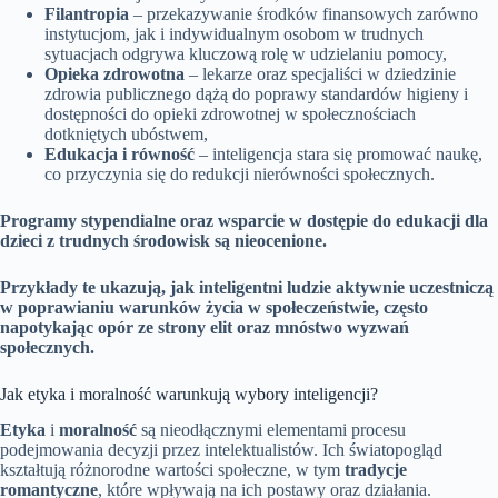
Filantropia
– przekazywanie środków finansowych zarówno
instytucjom, jak i indywidualnym osobom w trudnych
sytuacjach odgrywa kluczową rolę w udzielaniu pomocy,
Opieka zdrowotna
– lekarze oraz specjaliści w dziedzinie
zdrowia publicznego dążą do poprawy standardów higieny i
dostępności do opieki zdrowotnej w społecznościach
dotkniętych ubóstwem,
Edukacja i równość
– inteligencja stara się promować naukę,
co przyczynia się do redukcji nierówności społecznych.
Programy stypendialne oraz wsparcie w dostępie do edukacji dla
dzieci z trudnych środowisk są nieocenione.
Przykłady te ukazują, jak inteligentni ludzie aktywnie uczestniczą
w poprawianiu warunków życia w społeczeństwie, często
napotykając opór ze strony elit oraz mnóstwo wyzwań
społecznych.
Jak etyka i moralność warunkują wybory inteligencji?
Etyka
i
moralność
są nieodłącznymi elementami procesu
podejmowania decyzji przez intelektualistów. Ich światopogląd
kształtują różnorodne wartości społeczne, w tym
tradycje
romantyczne
, które wpływają na ich postawy oraz działania.