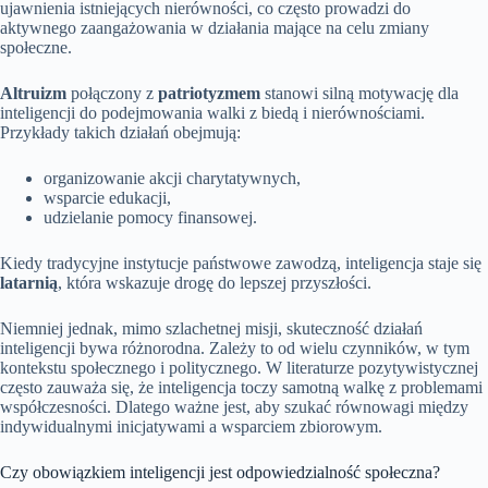
ujawnienia istniejących nierówności, co często prowadzi do
aktywnego zaangażowania w działania mające na celu zmiany
społeczne.
Altruizm
połączony z
patriotyzmem
stanowi silną motywację dla
inteligencji do podejmowania walki z biedą i nierównościami.
Przykłady takich działań obejmują:
organizowanie akcji charytatywnych,
wsparcie edukacji,
udzielanie pomocy finansowej.
Kiedy tradycyjne instytucje państwowe zawodzą, inteligencja staje się
latarnią
, która wskazuje drogę do lepszej przyszłości.
Niemniej jednak, mimo szlachetnej misji, skuteczność działań
inteligencji bywa różnorodna. Zależy to od wielu czynników, w tym
kontekstu społecznego i politycznego. W literaturze pozytywistycznej
często zauważa się, że inteligencja toczy samotną walkę z problemami
współczesności. Dlatego ważne jest, aby szukać równowagi między
indywidualnymi inicjatywami a wsparciem zbiorowym.
Czy obowiązkiem inteligencji jest odpowiedzialność społeczna?