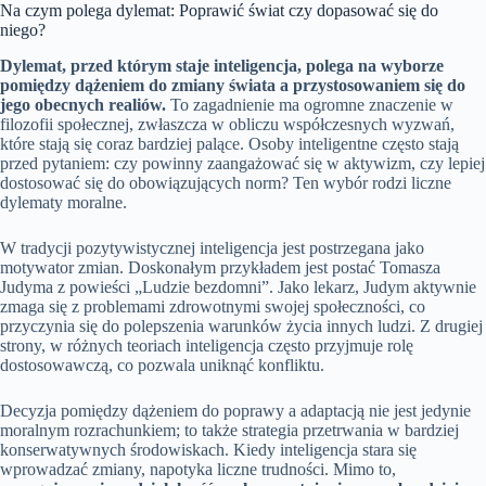
Na czym polega dylemat: Poprawić świat czy dopasować się do
niego?
Dylemat, przed którym staje inteligencja, polega na wyborze
pomiędzy dążeniem do zmiany świata a przystosowaniem się do
jego obecnych realiów.
To zagadnienie ma ogromne znaczenie w
filozofii społecznej, zwłaszcza w obliczu współczesnych wyzwań,
które stają się coraz bardziej palące. Osoby inteligentne często stają
przed pytaniem: czy powinny zaangażować się w aktywizm, czy lepiej
dostosować się do obowiązujących norm? Ten wybór rodzi liczne
dylematy moralne.
W tradycji pozytywistycznej inteligencja jest postrzegana jako
motywator zmian. Doskonałym przykładem jest postać Tomasza
Judyma z powieści „Ludzie bezdomni”. Jako lekarz, Judym aktywnie
zmaga się z problemami zdrowotnymi swojej społeczności, co
przyczynia się do polepszenia warunków życia innych ludzi. Z drugiej
strony, w różnych teoriach inteligencja często przyjmuje rolę
dostosowawczą, co pozwala uniknąć konfliktu.
Decyzja pomiędzy dążeniem do poprawy a adaptacją nie jest jedynie
moralnym rozrachunkiem; to także strategia przetrwania w bardziej
konserwatywnych środowiskach. Kiedy inteligencja stara się
wprowadzać zmiany, napotyka liczne trudności. Mimo to,