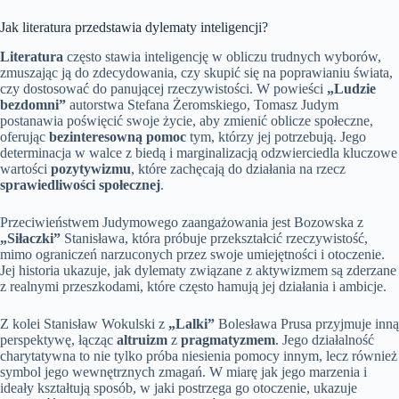
Jak literatura przedstawia dylematy inteligencji?
Literatura
często stawia inteligencję w obliczu trudnych wyborów,
zmuszając ją do zdecydowania, czy skupić się na poprawianiu świata,
czy dostosować do panującej rzeczywistości. W powieści
„Ludzie
bezdomni”
autorstwa Stefana Żeromskiego, Tomasz Judym
postanawia poświęcić swoje życie, aby zmienić oblicze społeczne,
oferując
bezinteresowną pomoc
tym, którzy jej potrzebują. Jego
determinacja w walce z biedą i marginalizacją odzwierciedla kluczowe
wartości
pozytywizmu
, które zachęcają do działania na rzecz
sprawiedliwości społecznej
.
Przeciwieństwem Judymowego zaangażowania jest Bozowska z
„Siłaczki”
Stanisława, która próbuje przekształcić rzeczywistość,
mimo ograniczeń narzuconych przez swoje umiejętności i otoczenie.
Jej historia ukazuje, jak dylematy związane z aktywizmem są zderzane
z realnymi przeszkodami, które często hamują jej działania i ambicje.
Z kolei Stanisław Wokulski z
„Lalki”
Bolesława Prusa przyjmuje inną
perspektywę, łącząc
altruizm
z
pragmatyzmem
. Jego działalność
charytatywna to nie tylko próba niesienia pomocy innym, lecz również
symbol jego wewnętrznych zmagań. W miarę jak jego marzenia i
ideały kształtują sposób, w jaki postrzega go otoczenie, ukazuje