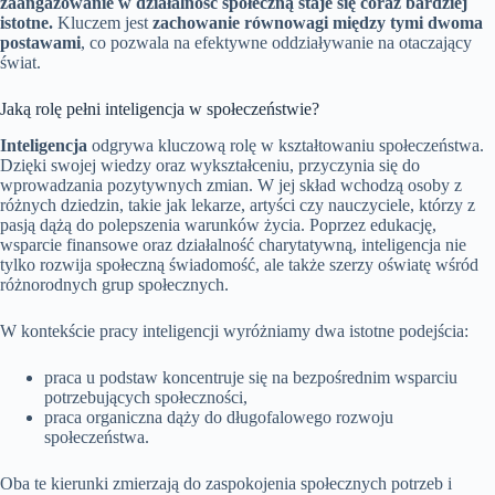
zaangażowanie w działalność społeczną staje się coraz bardziej
istotne.
Kluczem jest
zachowanie równowagi między tymi dwoma
postawami
, co pozwala na efektywne oddziaływanie na otaczający
świat.
Jaką rolę pełni inteligencja w społeczeństwie?
Inteligencja
odgrywa kluczową rolę w kształtowaniu społeczeństwa.
Dzięki swojej wiedzy oraz wykształceniu, przyczynia się do
wprowadzania pozytywnych zmian. W jej skład wchodzą osoby z
różnych dziedzin, takie jak lekarze, artyści czy nauczyciele, którzy z
pasją dążą do polepszenia warunków życia. Poprzez edukację,
wsparcie finansowe oraz działalność charytatywną, inteligencja nie
tylko rozwija społeczną świadomość, ale także szerzy oświatę wśród
różnorodnych grup społecznych.
W kontekście pracy inteligencji wyróżniamy dwa istotne podejścia:
praca u podstaw koncentruje się na bezpośrednim wsparciu
potrzebujących społeczności,
praca organiczna dąży do długofalowego rozwoju
społeczeństwa.
Oba te kierunki zmierzają do zaspokojenia społecznych potrzeb i