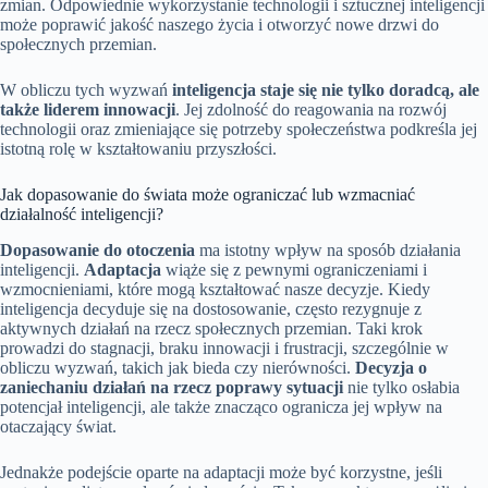
zmian. Odpowiednie wykorzystanie technologii i sztucznej inteligencji
może poprawić jakość naszego życia i otworzyć nowe drzwi do
społecznych przemian.
W obliczu tych wyzwań
inteligencja staje się nie tylko doradcą, ale
także liderem innowacji
. Jej zdolność do reagowania na rozwój
technologii oraz zmieniające się potrzeby społeczeństwa podkreśla jej
istotną rolę w kształtowaniu przyszłości.
Jak dopasowanie do świata może ograniczać lub wzmacniać
działalność inteligencji?
Dopasowanie do otoczenia
ma istotny wpływ na sposób działania
inteligencji.
Adaptacja
wiąże się z pewnymi ograniczeniami i
wzmocnieniami, które mogą kształtować nasze decyzje. Kiedy
inteligencja decyduje się na dostosowanie, często rezygnuje z
aktywnych działań na rzecz społecznych przemian. Taki krok
prowadzi do stagnacji, braku innowacji i frustracji, szczególnie w
obliczu wyzwań, takich jak bieda czy nierówności.
Decyzja o
zaniechaniu działań na rzecz poprawy sytuacji
nie tylko osłabia
potencjał inteligencji, ale także znacząco ogranicza jej wpływ na
otaczający świat.
Jednakże podejście oparte na adaptacji może być korzystne, jeśli