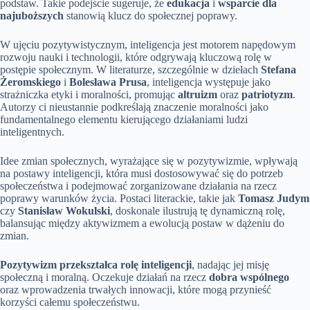
podstaw. Takie podejście sugeruje, że
edukacja
i
wsparcie dla
najuboższych
stanowią klucz do społecznej poprawy.
W ujęciu pozytywistycznym, inteligencja jest motorem napędowym
rozwoju nauki i technologii, które odgrywają kluczową rolę w
postępie społecznym. W literaturze, szczególnie w dziełach
Stefana
Żeromskiego
i
Bolesława Prusa
, inteligencja występuje jako
strażniczka etyki i moralności, promując
altruizm
oraz
patriotyzm
.
Autorzy ci nieustannie podkreślają znaczenie moralności jako
fundamentalnego elementu kierującego działaniami ludzi
inteligentnych.
Idee zmian społecznych, wyrażające się w pozytywizmie, wpływają
na postawy inteligencji, która musi dostosowywać się do potrzeb
społeczeństwa i podejmować zorganizowane działania na rzecz
poprawy warunków życia. Postaci literackie, takie jak
Tomasz Judym
czy
Stanisław Wokulski
, doskonale ilustrują tę dynamiczną rolę,
balansując między aktywizmem a ewolucją postaw w dążeniu do
zmian.
Pozytywizm przekształca rolę inteligencji
, nadając jej misję
społeczną i moralną. Oczekuje działań na rzecz
dobra wspólnego
oraz wprowadzenia trwałych innowacji, które mogą przynieść
korzyści całemu społeczeństwu.