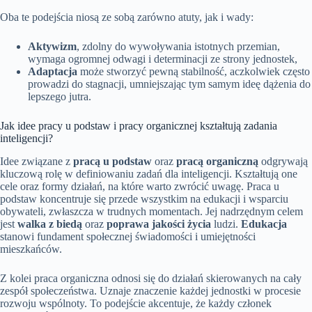
Oba te podejścia niosą ze sobą zarówno atuty, jak i wady:
Aktywizm
, zdolny do wywoływania istotnych przemian,
wymaga ogromnej odwagi i determinacji ze strony jednostek,
Adaptacja
może stworzyć pewną stabilność, aczkolwiek często
prowadzi do stagnacji, umniejszając tym samym ideę dążenia do
lepszego jutra.
Jak idee pracy u podstaw i pracy organicznej kształtują zadania
inteligencji?
Idee związane z
pracą u podstaw
oraz
pracą organiczną
odgrywają
kluczową rolę w definiowaniu zadań dla inteligencji. Kształtują one
cele oraz formy działań, na które warto zwrócić uwagę. Praca u
podstaw koncentruje się przede wszystkim na edukacji i wsparciu
obywateli, zwłaszcza w trudnych momentach. Jej nadrzędnym celem
jest
walka z biedą
oraz
poprawa jakości życia
ludzi.
Edukacja
stanowi fundament społecznej świadomości i umiejętności
mieszkańców.
Z kolei praca organiczna odnosi się do działań skierowanych na cały
zespół społeczeństwa. Uznaje znaczenie każdej jednostki w procesie
rozwoju wspólnoty. To podejście akcentuje, że każdy członek