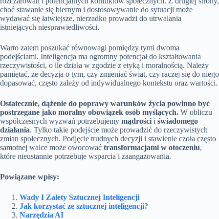
rozczarowań i potencjalnych konfliktów społecznych. Z drugiej strony,
choć stawanie się biernym i dostosowywanie do sytuacji może
wydawać się łatwiejsze, nierzadko prowadzi do utrwalania
istniejących niesprawiedliwości.
Warto zatem poszukać równowagi pomiędzy tymi dwoma
podejściami. Inteligencja ma ogromny potencjał do kształtowania
rzeczywistości, o ile działa w zgodzie z etyką i moralnością. Należy
pamiętać, że decyzja o tym, czy zmieniać świat, czy raczej się do niego
dopasować, często zależy od indywidualnego kontekstu oraz wartości.
Ostatecznie, dążenie do poprawy warunków życia powinno być
postrzegane jako moralny obowiązek osób myślących.
W obliczu
współczesnych wyzwań potrzebujemy
mądrości
i
świadomego
działania
. Tylko takie podejście może prowadzić do rzeczywistych
zmian społecznych. Podjęcie trudnych decyzji i stawienie czoła często
samotnej walce może owocować
transformacjami w otoczeniu
,
które nieustannie potrzebuje wsparcia i zaangażowania.
Powiązane wpisy:
Wady I Zalety Sztucznej Inteligencji
Jak korzystać ze sztucznej inteligencji?
Narzędzia AI