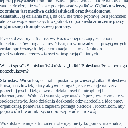
lepszej przyszłości
. Pomimo licznych przeciwności, które napotyka na
swojej drodze, nie waha się podejmować wysiłków.
Głęboko wierzy,
że zmiana jest możliwa dzięki edukacji oraz świadomemu
działaniu
. Jej działania mają na celu nie tylko poprawę losu jednostek,
ale także wspieranie całych wspólnot, co podkreśla
znaczenie pracy
organicznej i kompleksowej pomocy
.
Przykład życiorysu Stanisławy Bozowskiej ukazuje, że actions
intelektualistów mogą stanowić iskrę do wprowadzenia
pozytywnych
zmian społecznych
. Jej determinacja i siła w dążeniu do
przekształcenia rzeczywistości są inspiracją dla innych.
W jaki sposób Stanisław Wokulski z „Lalki” Bolesława Prusa pomaga
potrzebującym?
Stanisław Wokulski
, centralna postać w powieści „Lalka” Bolesława
Prusa, to człowiek, który aktywnie angażuje się w akcje na rzecz
potrzebujących. Dzięki swojej działalności filantropijnej i
charytatywnej, Wokulski stara się wprowadzać pozytywne zmiany w
społeczeństwie. Jego działania doskonale odzwierciedlają ideę pracy
organicznej, ponieważ z zapałem pomaga biedocie i robotnikom, aby
poprawić ich warunki życia oraz wspierać ich rozwój.
Wokulski emanuje altruizmem, oferując nie tylko pomoc materialną,