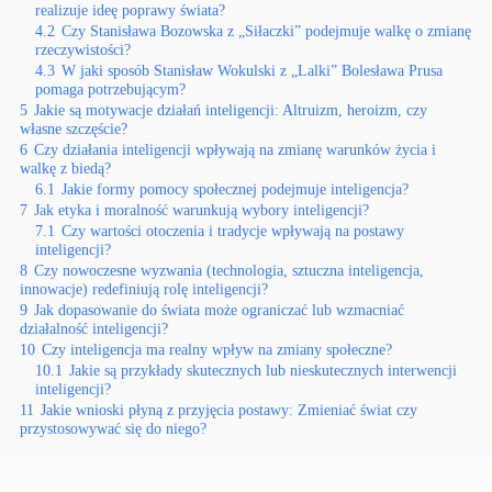
realizuje ideę poprawy świata?
4.2
Czy Stanisława Bozowska z „Siłaczki” podejmuje walkę o zmianę
rzeczywistości?
4.3
W jaki sposób Stanisław Wokulski z „Lalki” Bolesława Prusa
pomaga potrzebującym?
5
Jakie są motywacje działań inteligencji: Altruizm, heroizm, czy
własne szczęście?
6
Czy działania inteligencji wpływają na zmianę warunków życia i
walkę z biedą?
6.1
Jakie formy pomocy społecznej podejmuje inteligencja?
7
Jak etyka i moralność warunkują wybory inteligencji?
7.1
Czy wartości otoczenia i tradycje wpływają na postawy
inteligencji?
8
Czy nowoczesne wyzwania (technologia, sztuczna inteligencja,
innowacje) redefiniują rolę inteligencji?
9
Jak dopasowanie do świata może ograniczać lub wzmacniać
działalność inteligencji?
10
Czy inteligencja ma realny wpływ na zmiany społeczne?
10.1
Jakie są przykłady skutecznych lub nieskutecznych interwencji
inteligencji?
11
Jakie wnioski płyną z przyjęcia postawy: Zmieniać świat czy
przystosowywać się do niego?