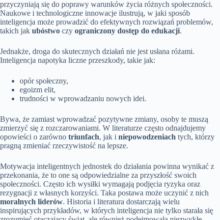
przyczyniają się do poprawy warunków życia różnych społeczności.
Naukowe i technologiczne innowacje ilustrują, w jaki sposób
inteligencja może prowadzić do efektywnych rozwiązań problemów,
takich jak
ubóstwo
czy
ograniczony dostęp do edukacji
.
Jednakże, droga do skutecznych działań nie jest usłana różami.
Inteligencja napotyka liczne przeszkody, takie jak:
opór społeczny,
egoizm elit,
trudności w wprowadzaniu nowych idei.
Bywa, że zamiast wprowadzać pozytywne zmiany, osoby te muszą
zmierzyć się z rozczarowaniami. W literaturze często odnajdujemy
opowieści o zarówno
triunfach
, jak i
niepowodzeniach
tych, którzy
pragną zmieniać rzeczywistość na lepsze.
Motywacja inteligentnych jednostek do działania powinna wynikać z
przekonania, że to one są odpowiedzialne za przyszłość swoich
społeczności. Często ich wysiłki wymagają podjęcia ryzyka oraz
rezygnacji z własnych korzyści. Taka postawa może uczynić z nich
moralnych liderów
. Historia i literatura dostarczają wielu
inspirujących przykładów, w których inteligencja nie tylko starała się
zrozumieć otaczający świat, ale również podejmowała niezwykłe