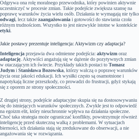
Odgrywa ona rolę moralnego przewodnika, który powinien aktywnie
uczestniczyć w procesie zmian. Takie podejście zwiększa szansę na
poprawę warunków życia wielu osób. Działania te wymagają nie tylko
odwagi
, lecz także
zaangażowania
i gotowości do stawiania czoła
różnym trudnościom. Wszystko to jest niezwykle istotne w kontekście
etyki
.
Jakie postawy prezentuje inteligencja: Aktywizm czy adaptacja?
Inteligencja
przejawia dwa odmienne podejścia:
aktywizm
oraz
adaptację
. Aktywiści angażują się w dążenie do pozytywnych zmian
w otaczającym ich świecie. Przykłady takich postaci to
Tomasz
Judym
i
Stanisława Bozowska
, którzy walczą o poprawę warunków
życia oraz jakości edukacji. Ich wysiłki często są osamotnione i
napotykają liczne przeszkody, co prowadzi do frustracji, gdyż stykają
się z oporem ze strony społeczności.
Z drugiej strony, podejście adaptacyjne skupia się na dostosowywaniu
się do istniejących warunków społecznych. Zwykle jest to odpowiedź
na egoizm elit, który nieuchronnie wpływa na działania społeczne.
Choć taka strategia może ograniczać konflikty, powstrzymuje również
inteligencję przed skuteczną walką z problemami. W sytuacjach
bierności, ich działania stają się zredukowane do obserwacji, a nie
angażowania się w rozwiązania.