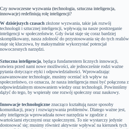
Czy nowoczesne wyzwania (technologia, sztuczna inteligencja,
innowacje) redefiniują rolę inteligencji?
W dzisiejszych czasach
złożone wyzwania, takie jak rozwój
technologii i sztucznej inteligencji, wpływają na nasze postrzeganie
inteligencji w społeczeństwie. Gdy świat staje się coraz bardziej
skomplikowany, nasza zdolność do przystosowania się do tych realiów
staje się kluczowa, by maksymalnie wykorzystać potencjał
nowoczesnych narzędzi.
Sztuczna inteligencja
, będąca fundamentem licznych innowacji,
otwiera przed nami nowe możliwości, ale jednocześnie rodzi ważne
pytania dotyczące etyki i odpowiedzialności. Wprowadzając
zaawansowane technologie, musimy oceniać ich wpływ na
społeczeństwo, co oznacza, że nasza inteligencja musi być połączona z
odpowiedzialnym stosowaniem wiedzy oraz technologii. Powinniśmy
dążyć do tego, by wspierały one rozwój społeczny oraz naukowy.
Innowacje technologiczne
znacząco kształtują nasze sposoby
komunikacji, pracy i rozwiązywania problemów. Dlatego ważne jest,
aby inteligencja wprowadzała nowe narzędzia w zgodzie z
wartościami etycznymi oraz społecznymi. To nie wystarczy jedynie
dostosować się; musimy również aktywnie wpływać na kierunek tych