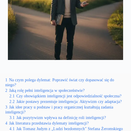
1
Na czym polega dylemat: Poprawić świat czy dopasować się do
niego?
2
Jaką rolę pełni inteligencja w społeczeństwie?
2.1
Czy obowiązkiem inteligencji jest odpowiedzialność społeczna?
2.2
Jakie postawy prezentuje inteligencja: Aktywizm czy adaptacja?
3
Jak idee pracy u podstaw i pracy organicznej kształtują zadania
inteligencji?
3.1
Jak pozytywizm wpływa na definicję roli inteligencji?
4
Jak literatura przedstawia dylematy inteligencji?
4.1
Jak Tomasz Judym z „Ludzi bezdomnych” Stefana Żeromskiego