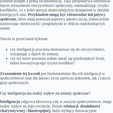
zostanie podjęte z pełną świadomością. Taka perspektywa umożliwia
lepsze zrozumienie rzeczywistości społecznej, minimalizując ryzyko
konfliktów, co z kolei sprzyja skuteczniejszym działaniom w obrębie
istniejących ram.
Przykładem mogą być różnorodne inicjatywy
społeczne
, które mają potencjał poprawy jakości życia, jednocześnie
zachowując elastyczność i pragmatyzm w obliczu nadchodzących
zmian.
Stawia to przed nami dylemat:
czy inteligencja powinna dostosować się do rzeczywistości,
rezygnując z dążeń do zmiany,
czy też może powinna usilnie starać się przekształcać świat,
mimo towarzyszącego ryzyka konfliktu?
Zrozumienie tej kwestii
jest fundamentalne dla roli inteligencji w
społeczeństwie oraz dla jakości życia zarówno jednostek, jak i całych
grup społecznych.
Czy inteligencja ma realny wpływ na zmiany społeczne?
Inteligencja
odgrywa kluczową rolę w naszym społeczeństwie, mając
realny wpływ na jego ewolucję. Dzięki
edukacji
,
działalności
charytatywnej
i
filantropijnej
, ludzi myślący innowacyjnie