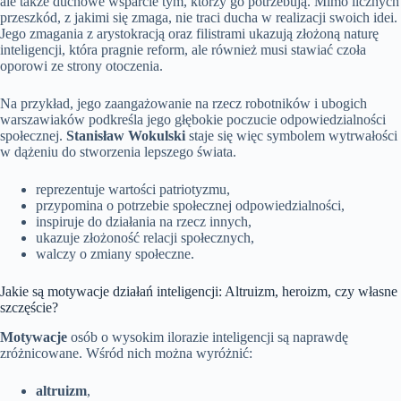
ale także duchowe wsparcie tym, którzy go potrzebują. Mimo licznych
przeszkód, z jakimi się zmaga, nie traci ducha w realizacji swoich idei.
Jego zmagania z arystokracją oraz filistrami ukazują złożoną naturę
inteligencji, która pragnie reform, ale również musi stawiać czoła
oporowi ze strony otoczenia.
Na przykład, jego zaangażowanie na rzecz robotników i ubogich
warszawiaków podkreśla jego głębokie poczucie odpowiedzialności
społecznej.
Stanisław Wokulski
staje się więc symbolem wytrwałości
w dążeniu do stworzenia lepszego świata.
reprezentuje wartości patriotyzmu,
przypomina o potrzebie społecznej odpowiedzialności,
inspiruje do działania na rzecz innych,
ukazuje złożoność relacji społecznych,
walczy o zmiany społeczne.
Jakie są motywacje działań inteligencji: Altruizm, heroizm, czy własne
szczęście?
Motywacje
osób o wysokim ilorazie inteligencji są naprawdę
zróżnicowane. Wśród nich można wyróżnić:
altruizm
,