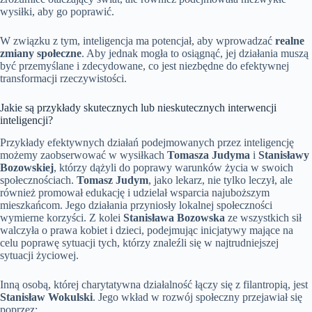
wysiłki, aby go poprawić.
W związku z tym, inteligencja ma potencjał, aby wprowadzać
realne
zmiany społeczne
. Aby jednak mogła to osiągnąć, jej działania muszą
być przemyślane i zdecydowane, co jest niezbędne do efektywnej
transformacji rzeczywistości.
Jakie są przykłady skutecznych lub nieskutecznych interwencji
inteligencji?
Przykłady efektywnych działań podejmowanych przez inteligencję
możemy zaobserwować w wysiłkach
Tomasza Judyma
i
Stanisławy
Bozowskiej
, którzy dążyli do poprawy warunków życia w swoich
społecznościach.
Tomasz Judym
, jako lekarz, nie tylko leczył, ale
również promował edukację i udzielał wsparcia najuboższym
mieszkańcom. Jego działania przyniosły lokalnej społeczności
wymierne korzyści. Z kolei
Stanisława Bozowska
ze wszystkich sił
walczyła o prawa kobiet i dzieci, podejmując inicjatywy mające na
celu poprawę sytuacji tych, którzy znaleźli się w najtrudniejszej
sytuacji życiowej.
Inną osobą, której charytatywna działalność łączy się z filantropią, jest
Stanisław Wokulski
. Jego wkład w rozwój społeczny przejawiał się
poprzez: