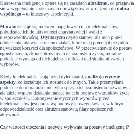
Kierowana inteligencja opiera się na zasadach
altruizmu
, co przejawia
się w wypełnianiu społecznych obowiązków oraz dążeniu do
dobra
wspólnego
– to kluczowy aspekt etyki.
Moralność
staje się motorem napędowym dla intelektualistów,
pobudzając ich do aktywności charytatywnej i walki z
niesprawiedliwością.
Utylitaryzm
często stanowi dla nich punkt
odniesienia, ułatwiając ocenę działań, które mają potencjał przynieść
największe korzyści dla społeczeństwa. W przeciwieństwie do postaw
egoistycznych, skoncentrowanych na osobistym zysku, moralne
podejście wymaga od nich głębszej refleksji nad skutkami swoich
wyborów.
Kiedy intelektualiści stają przed dylematami,
analizują etyczne
aspekty
, co kształtuje ich stosunek do innych. Takie przemyślane
podejście do moralności nie tylko sprzyja ich osobistemu rozwojowi,
ale także wspiera działania mające na celu poprawę warunków życia
w społeczności. Dokonywanie etycznych wyborów przez
intelektualistów jest podstawą budowy lepszego świata, w którym
odpowiedzialność oraz altruizm stanowią filary społecznych
aktywności.
Czy wartości otoczenia i tradycje wpływają na postawy inteligencji?