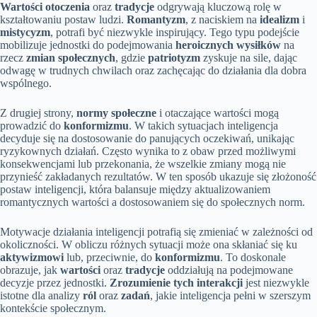
Wartości otoczenia
oraz
tradycje
odgrywają kluczową rolę w
kształtowaniu postaw ludzi.
Romantyzm
, z naciskiem na
idealizm
i
mistycyzm
, potrafi być niezwykle inspirujący. Tego typu podejście
mobilizuje jednostki do podejmowania
heroicznych wysiłków
na
rzecz
zmian społecznych
, gdzie
patriotyzm
zyskuje na sile, dając
odwagę w trudnych chwilach oraz zachęcając do działania dla dobra
wspólnego.
Z drugiej strony,
normy społeczne
i otaczające wartości mogą
prowadzić do
konformizmu
. W takich sytuacjach inteligencja
decyduje się na dostosowanie do panujących oczekiwań, unikając
ryzykownych działań. Często wynika to z obaw przed możliwymi
konsekwencjami lub przekonania, że wszelkie zmiany mogą nie
przynieść zakładanych rezultatów. W ten sposób ukazuje się złożoność
postaw inteligencji, która balansuje między aktualizowaniem
romantycznych wartości a dostosowaniem się do społecznych norm.
Motywacje działania inteligencji potrafią się zmieniać w zależności od
okoliczności. W obliczu różnych sytuacji może ona skłaniać się ku
aktywizmowi
lub, przeciwnie, do
konformizmu
. To doskonale
obrazuje, jak
wartości
oraz
tradycje
oddziałują na podejmowane
decyzje przez jednostki.
Zrozumienie tych interakcji
jest niezwykle
istotne dla analizy
ról
oraz
zadań
, jakie inteligencja pełni w szerszym
kontekście społecznym.