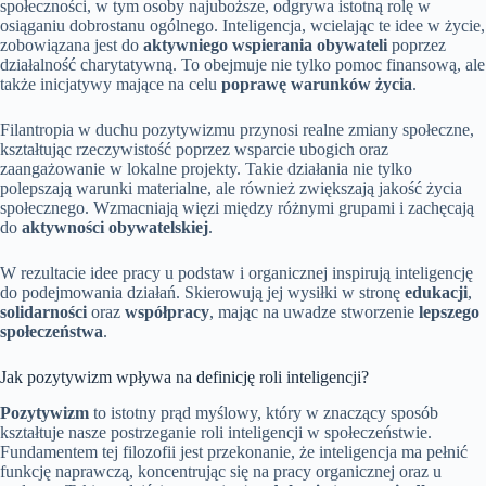
społeczności, w tym osoby najuboższe, odgrywa istotną rolę w
osiąganiu dobrostanu ogólnego. Inteligencja, wcielając te idee w życie,
zobowiązana jest do
aktywniego wspierania obywateli
poprzez
działalność charytatywną. To obejmuje nie tylko pomoc finansową, ale
także inicjatywy mające na celu
poprawę warunków życia
.
Filantropia w duchu pozytywizmu przynosi realne zmiany społeczne,
kształtując rzeczywistość poprzez wsparcie ubogich oraz
zaangażowanie w lokalne projekty. Takie działania nie tylko
polepszają warunki materialne, ale również zwiększają jakość życia
społecznego. Wzmacniają więzi między różnymi grupami i zachęcają
do
aktywności obywatelskiej
.
W rezultacie idee pracy u podstaw i organicznej inspirują inteligencję
do podejmowania działań. Skierowują jej wysiłki w stronę
edukacji
,
solidarności
oraz
współpracy
, mając na uwadze stworzenie
lepszego
społeczeństwa
.
Jak pozytywizm wpływa na definicję roli inteligencji?
Pozytywizm
to istotny prąd myślowy, który w znaczący sposób
kształtuje nasze postrzeganie roli inteligencji w społeczeństwie.
Fundamentem tej filozofii jest przekonanie, że inteligencja ma pełnić
funkcję naprawczą, koncentrując się na pracy organicznej oraz u