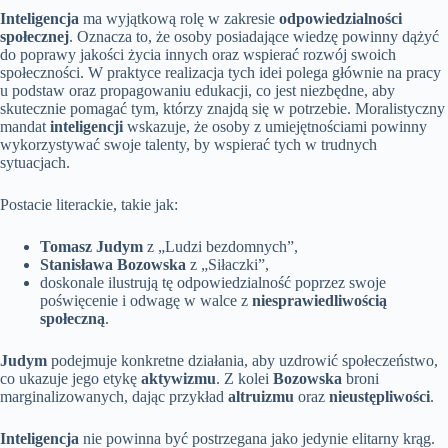
Inteligencja
ma wyjątkową rolę w zakresie
odpowiedzialności
społecznej
. Oznacza to, że osoby posiadające wiedzę powinny dążyć
do poprawy jakości życia innych oraz wspierać rozwój swoich
społeczności. W praktyce realizacja tych idei polega głównie na pracy
u podstaw oraz propagowaniu edukacji, co jest niezbędne, aby
skutecznie pomagać tym, którzy znajdą się w potrzebie. Moralistyczny
mandat
inteligencji
wskazuje, że osoby z umiejętnościami powinny
wykorzystywać swoje talenty, by wspierać tych w trudnych
sytuacjach.
Postacie literackie, takie jak:
Tomasz Judym
z „Ludzi bezdomnych”,
Stanisława Bozowska
z „Siłaczki”,
doskonale ilustrują tę odpowiedzialność poprzez swoje
poświęcenie i odwagę w walce z
niesprawiedliwością
społeczną
.
Judym
podejmuje konkretne działania, aby uzdrowić społeczeństwo,
co ukazuje jego etykę
aktywizmu
. Z kolei
Bozowska
broni
marginalizowanych, dając przykład
altruizmu
oraz
nieustępliwości
.
Inteligencja
nie powinna być postrzegana jako jedynie elitarny krąg.