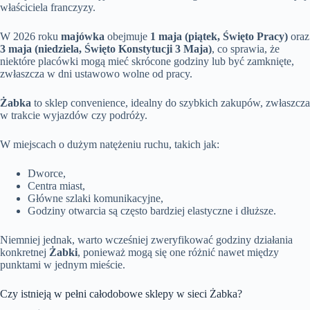
właściciela franczyzy.
W 2026 roku
majówka
obejmuje
1 maja (piątek, Święto Pracy)
oraz
3 maja (niedziela, Święto Konstytucji 3 Maja)
, co sprawia, że
niektóre placówki mogą mieć skrócone godziny lub być zamknięte,
zwłaszcza w dni ustawowo wolne od pracy.
Żabka
to sklep convenience, idealny do szybkich zakupów, zwłaszcza
w trakcie wyjazdów czy podróży.
W miejscach o dużym natężeniu ruchu, takich jak:
Dworce,
Centra miast,
Główne szlaki komunikacyjne,
Godziny otwarcia są często bardziej elastyczne i dłuższe.
Niemniej jednak, warto wcześniej zweryfikować godziny działania
konkretnej
Żabki
, ponieważ mogą się one różnić nawet między
punktami w jednym mieście.
Czy istnieją w pełni całodobowe sklepy w sieci Żabka?