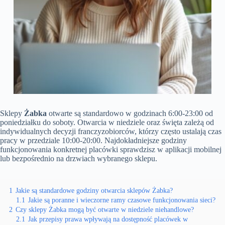
Sklepy
Żabka
otwarte są standardowo w godzinach 6:00-23:00 od
poniedziałku do soboty. Otwarcia w niedziele oraz święta zależą od
indywidualnych decyzji franczyzobiorców, którzy często ustalają czas
pracy w przedziale 10:00-20:00. Najdokładniejsze godziny
funkcjonowania konkretnej placówki sprawdzisz w aplikacji mobilnej
lub bezpośrednio na drzwiach wybranego sklepu.
1
Jakie są standardowe godziny otwarcia sklepów Żabka?
1.1
Jakie są poranne i wieczorne ramy czasowe funkcjonowania sieci?
2
Czy sklepy Żabka mogą być otwarte w niedziele niehandlowe?
2.1
Jak przepisy prawa wpływają na dostępność placówek w