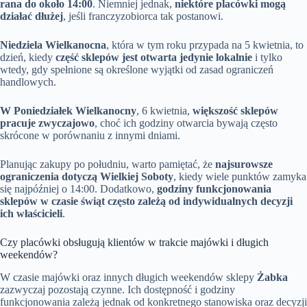
rana do około 14:00
. Niemniej jednak,
niektóre placówki mogą
działać dłużej
, jeśli franczyzobiorca tak postanowi.
Niedziela Wielkanocna
, która w tym roku przypada na 5 kwietnia, to
dzień, kiedy
część sklepów jest otwarta jedynie lokalnie
i tylko
wtedy, gdy spełnione są określone wyjątki od zasad ograniczeń
handlowych.
W Poniedziałek Wielkanocny
, 6 kwietnia,
większość sklepów
pracuje zwyczajowo
, choć ich godziny otwarcia bywają często
skrócone w porównaniu z innymi dniami.
Planując zakupy po południu, warto pamiętać, że
najsurowsze
ograniczenia dotyczą Wielkiej Soboty
, kiedy wiele punktów zamyka
się najpóźniej o 14:00. Dodatkowo,
godziny funkcjonowania
sklepów w czasie świąt często zależą od indywidualnych decyzji
ich właścicieli
.
Czy placówki obsługują klientów w trakcie majówki i długich
weekendów?
W czasie majówki oraz innych długich weekendów sklepy
Żabka
zazwyczaj pozostają czynne. Ich dostępność i godziny
funkcjonowania zależą jednak od konkretnego stanowiska oraz decyzji