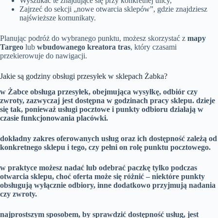
Wyszukać te znajdujące się przy konkretnej ulicy,
Zajrzeć do sekcji „nowe otwarcia sklepów”, gdzie znajdziesz
najświeższe komunikaty.
Planując podróż do wybranego punktu, możesz skorzystać z
mapy
Targeo
lub
wbudowanego kreatora tras
, który czasami
przekierowuje do nawigacji.
Jakie są godziny obsługi przesyłek w sklepach Żabka?
w Żabce obsługa przesyłek, obejmująca wysyłkę, odbiór czy
zwroty, zazwyczaj jest dostępna w godzinach pracy sklepu.
dzieje
się tak, ponieważ usługi pocztowe i punkty odbioru działają w
czasie funkcjonowania placówki.
dokładny zakres oferowanych usług oraz ich dostępność zależą od
konkretnego sklepu i tego, czy pełni on rolę punktu pocztowego.
w praktyce możesz nadać lub odebrać paczkę tylko podczas
otwarcia sklepu, choć oferta może się różnić – niektóre punkty
obsługują wyłącznie odbiory, inne dodatkowo przyjmują nadania
czy zwroty.
najprostszym sposobem, by sprawdzić dostępność usług, jest