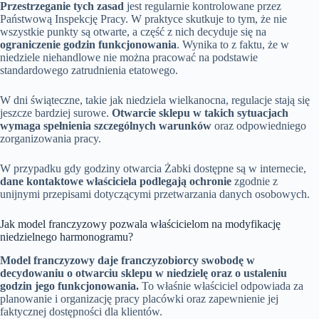
Przestrzeganie tych zasad
jest regularnie kontrolowane przez
Państwową Inspekcję Pracy. W praktyce skutkuje to tym, że nie
wszystkie punkty są otwarte, a część z nich decyduje się na
ograniczenie godzin funkcjonowania
. Wynika to z faktu, że w
niedziele niehandlowe nie można pracować na podstawie
standardowego zatrudnienia etatowego.
W dni świąteczne, takie jak niedziela wielkanocna, regulacje stają się
jeszcze bardziej surowe.
Otwarcie sklepu w takich sytuacjach
wymaga spełnienia szczególnych warunków
oraz odpowiedniego
zorganizowania pracy.
W przypadku gdy godziny otwarcia Żabki dostępne są w internecie,
dane kontaktowe właściciela podlegają ochronie
zgodnie z
unijnymi przepisami dotyczącymi przetwarzania danych osobowych.
Jak model franczyzowy pozwala właścicielom na modyfikację
niedzielnego harmonogramu?
Model franczyzowy daje franczyzobiorcy swobodę w
decydowaniu o otwarciu sklepu w niedzielę oraz o ustaleniu
godzin jego funkcjonowania.
To właśnie właściciel odpowiada za
planowanie i organizację pracy placówki oraz zapewnienie jej
faktycznej dostępności dla klientów.