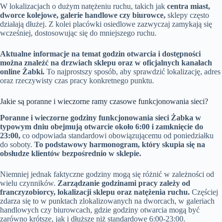
W lokalizacjach o dużym natężeniu ruchu, takich jak
centra miast,
dworce kolejowe, galerie handlowe czy biurowce,
sklepy często
działają dłużej. Z kolei placówki osiedlowe zazwyczaj zamykają się
wcześniej, dostosowując się do mniejszego ruchu.
Aktualne informacje na temat godzin otwarcia i dostępności
można znaleźć na drzwiach sklepu oraz w oficjalnych kanałach
online Żabki.
To najprostszy sposób, aby sprawdzić lokalizację, adres
oraz rzeczywisty czas pracy konkretnego punktu.
Jakie są poranne i wieczorne ramy czasowe funkcjonowania sieci?
Poranne i wieczorne godziny funkcjonowania sieci Żabka w
typowym dniu obejmują otwarcie około 6:00 i zamknięcie do
23:00,
co odpowiada standardowi obowiązującemu od poniedziałku
do soboty.
To podstawowy harmonogram, który skupia się na
obsłudze klientów bezpośrednio w sklepie.
Niemniej jednak faktyczne godziny mogą się różnić w zależności od
wielu czynników.
Zarządzanie godzinami pracy zależy od
franczyzobiorcy, lokalizacji sklepu oraz natężenia ruchu.
Częściej
zdarza się to w punktach zlokalizowanych na dworcach, w galeriach
handlowych czy biurowcach, gdzie godziny otwarcia mogą być
zarówno krótsze, jak i dłuższe niż standardowe 6:00-23:00.