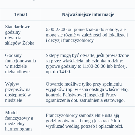
Temat
Najważniejsze informacje
Standardowe
6:00-23:00 od poniedziałku do soboty, ale
godziny
mogą się różnić w zależności od lokalizacji
otwarcia
i decyzji franczyzobiorcy.
sklepów Żabka
Godziny
Sklepy mogą być otwarte, jeśli prowadzone
funkcjonowania
są przez właściciela lub członka rodziny;
w niedziele
typowe godziny to 11:00-20:00 lub krócej,
niehandlowe
np. do 14:00.
Wpływ
Otwarcie możliwe tylko przy spełnieniu
przepisów na
wyjątków (np. własna obsługa właściciela);
dostępność w
kontrola Państwowej Inspekcji Pracy;
niedziele
ograniczenia dot. zatrudnienia etatowego.
Model
Franczyzobiorcy samodzielnie ustalają
franczyzowy a
godziny otwarcia i mogą je skracać lub
niedzielny
wydłużać według potrzeb i opłacalności.
harmonogram