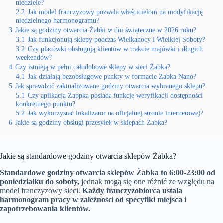
niedziele?
2.2
Jak model franczyzowy pozwala właścicielom na modyfikację
niedzielnego harmonogramu?
3
Jakie są godziny otwarcia Żabki w dni świąteczne w 2026 roku?
3.1
Jak funkcjonują sklepy podczas Wielkanocy i Wielkiej Soboty?
3.2
Czy placówki obsługują klientów w trakcie majówki i długich
weekendów?
4
Czy istnieją w pełni całodobowe sklepy w sieci Żabka?
4.1
Jak działają bezobsługowe punkty w formacie Żabka Nano?
5
Jak sprawdzić zaktualizowane godziny otwarcia wybranego sklepu?
5.1
Czy aplikacja Żappka posiada funkcję weryfikacji dostępności
konkretnego punktu?
5.2
Jak wykorzystać lokalizator na oficjalnej stronie internetowej?
6
Jakie są godziny obsługi przesyłek w sklepach Żabka?
Jakie są standardowe godziny otwarcia sklepów Żabka?
Standardowe godziny otwarcia sklepów Żabka to 6:00-23:00 od
poniedziałku do soboty,
jednak mogą się one różnić ze względu na
model franczyzowy sieci.
Każdy franczyzobiorca ustala
harmonogram pracy w zależności od specyfiki miejsca i
zapotrzebowania klientów.