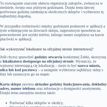
To rozwiązanie znacznie ułatwia organizację zakupów, zwłaszcza w
niedziele, święta oraz późnymi godzinami. Dzięki temu łatwiej
porównasz godzinę zamknięcia okolicznych sklepów i wybierzesz tę
najbardziej dogodną.
W przypadku rozbieżności między godzinami podanymi w aplikacji a
tymi widniejącymi na drzwiach sklepu, najprostszym sposobem na
potwierdzenie jest szybki telefon, którego numer znajdziesz na karcie
placówki w aplikacji.
Jak wykorzystać lokalizator na oficjalnej stronie internetowej?
Jeśli chcesz sprawdzić
godziny otwarcia
konkretnej Żabki, skorzystaj
z
lokalizatora dostępnego na oficjalnej stronie
. Wystarczy, że
wpiszesz interesującą cię lokalizację – może to być
nazwa miasta,
ulica lub kod pocztowy
– a następnie wybierzesz najbliższy sklep z
listy lub zaznaczysz go na mapie.
Karta sklepu
zawiera
aktualne godziny funkcjonowania, dokładny
adres, numer telefonu
oraz informacje o dostępności asortymentu.
Dzięki temu narzędziu możesz także:
Porównać kilka sklepów w okolicy,