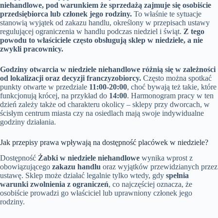
niehandlowe, pod warunkiem że sprzedażą zajmuje się osobiście
przedsiębiorca lub członek jego rodziny.
To właśnie te sytuacje
stanowią wyjątek od zakazu handlu, określony w przepisach ustawy
regulującej ograniczenia w handlu podczas niedziel i świąt.
Z tego
powodu to właściciele często obsługują sklep w niedziele, a nie
zwykli pracownicy.
Godziny otwarcia w niedziele niehandlowe różnią się w zależności
od lokalizacji oraz decyzji franczyzobiorcy.
Często można spotkać
punkty otwarte w przedziale
11:00-20:00
, choć bywają też takie, które
funkcjonują krócej, na przykład do
14:00
. Harmonogram pracy w ten
dzień zależy także od charakteru okolicy – sklepy przy dworcach, w
ścisłym centrum miasta czy na osiedlach mają swoje indywidualne
godziny działania.
Jak przepisy prawa wpływają na dostępność placówek w niedziele?
Dostępność
Żabki w niedziele niehandlowe
wynika wprost z
obowiązującego
zakazu handlu
oraz wyjątków przewidzianych przez
ustawę. Sklep może działać legalnie tylko wtedy, gdy
spełnia
warunki zwolnienia z ograniczeń
, co najczęściej oznacza, że
osobiście prowadzi go właściciel lub uprawniony członek jego
rodziny.