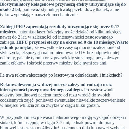
Biostymulatory kolagenowe przynoszą efekty utrzymujące się do
około 2 lat
, ponieważ stymulują trwałą przebudowę tkanek, a nie
tylko wypełniają zmarszczki mechanicznie.
Zabiegi PRP zapewniają rezultaty utrzymujące się przez 9-12
miesięcy
, natomiast laser frakcyjny może działać od kilku miesięcy
nawet do 2 lat, w zależności od intensywności zastosowanego
zabiegu.
HIFU przynosi efekty na okres od 9 do 18 miesięcy.
Warto
jednak pamiętać
, że wszystkie te czasy są mocno uzależnione od
stylu życia, ekspozycja na promieniowanie UV bez odpowiedniej
ochrony, palenie tytoniu oraz przewlekły stres mogą przyspieszyć
zanik efektów i skrócić przerwy między kolejnymi sesjami.
Ile trwa rekonwalescencja po laserowym odmładzaniu i iniekcjach?
Rekonwalescencja w dużej mierze zależy od rodzaju oraz
intensywności przeprowadzonego zabiegu.
Po zastosowaniu
toksyny botulinowej pacjent może od razu wrócić do swoich
codziennych zajęć, ponieważ ewentualne niewielkie zaczerwienienie
w miejscu wkłucia znika zwykle w ciągu kilku godzin.
W przypadku iniekcji kwasu hialuronowego mogą wystąpić obrzęki i
siniaki, które ustępują w ciągu 3-7 dni, jednak powrót do pracy
biurowej jest często możliwy już następnego dnia lub nawet szybciej.