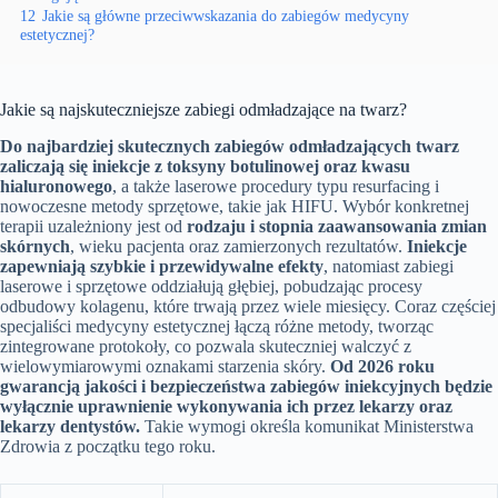
12
Jakie są główne przeciwwskazania do zabiegów medycyny
estetycznej?
Jakie są najskuteczniejsze zabiegi odmładzające na twarz?
Do najbardziej skutecznych zabiegów odmładzających twarz
zaliczają się iniekcje z toksyny botulinowej oraz kwasu
hialuronowego
, a także laserowe procedury typu resurfacing i
nowoczesne metody sprzętowe, takie jak HIFU. Wybór konkretnej
terapii uzależniony jest od
rodzaju i stopnia zaawansowania zmian
skórnych
, wieku pacjenta oraz zamierzonych rezultatów.
Iniekcje
zapewniają szybkie i przewidywalne efekty
, natomiast zabiegi
laserowe i sprzętowe oddziałują głębiej, pobudzając procesy
odbudowy kolagenu, które trwają przez wiele miesięcy. Coraz częściej
specjaliści medycyny estetycznej łączą różne metody, tworząc
zintegrowane protokoły, co pozwala skuteczniej walczyć z
wielowymiarowymi oznakami starzenia skóry.
Od 2026 roku
gwarancją jakości i bezpieczeństwa zabiegów iniekcyjnych będzie
wyłącznie uprawnienie wykonywania ich przez lekarzy oraz
lekarzy dentystów.
Takie wymogi określa komunikat Ministerstwa
Zdrowia z początku tego roku.