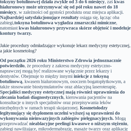
toksyny botulinowej działa zwykle od 3 do 6 miesięcy
, zaś
kwas
hialuronowy może utrzymywać się od pół roku nawet do 18
miesięcy
, w zależności od gęstości produktu oraz miejsca aplikacji.
Najbardziej satysfakcjonujące rezultaty
osiąga się, łącząc oba
zabiegi,
toksyna botulinowa wygładza zmarszczki mimiczne
,
natomiast
kwas hialuronowy przywraca skórze objętość i modeluje
kontury twarzy.
Jakie procedury odmładzające wykonuje lekarz medycyny estetycznej,
a jakie kosmetolog?
Od początku 2026 roku Ministerstwo Zdrowia jednoznacznie
potwierdziło
, że procedury z zakresu medycyny estetyczno-
naprawczej mogą być realizowane wyłącznie przez lekarzy i
dentystów. Obejmuje to między innymi
iniekcje z toksyną
botulinową
, kwasem hialuronowym, osoczem bogatopłytkowym, a
także stosowanie biostymulatorów oraz ablacyjną laseroterapię.
Specjaliści medycyny estetycznej mają również uprawnienia do
zlecania badań diagnostycznych
, kierowania pacjentów na
konsultacje u innych specjalistów oraz przepisywania leków
niezbędnych w ramach terapii skojarzonej.
Kosmetolodzy
legitymujący się dyplomem uczelni wyższej są uprawnieni do
wykonywania nieinwazyjnych zabiegów pielęgnacyjnych.
Mogą
przeprowadzać
nieablacyjne peelingi kwasowe o niższym stężeniu
,
zabiegi nawilżające, mikrodermabrazję, masaże twarzy oraz aplikację