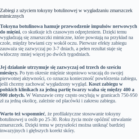
Zabiegi z użyciem toksyny botulinowej w wygładzaniu zmarszczek
mimicznych
Toksyna botulinowa hamuje przewodzenie impulsów nerwowych
do mięśni
, co skutkuje ich czasowym odprężeniem. Dzięki temu
wygładzają się zmarszczki mimiczne, które powstają na przykład na
czole, między brwiami czy wokół oczu. Pierwsze efekty zabiegu
zauważa się zazwyczaj po 3-7 dniach, a pełen rezultat staje się
widoczny mniej więcej po dwóch tygodniach.
Jej działanie utrzymuje się zazwyczaj od trzech do sześciu
miesięcy.
Po tym okresie mięśnie stopniowo wracają do swojej
pierwotnej aktywności, co oznacza konieczność powtórzenia zabiegu,
jeśli chcemy zachować wygładzony wygląd.
Koszt zabiegu w
polskich klinikach za jedną partię twarzy waha się między 400 a
900 złotych.
W Warszawie ceny często oscylują w granicach 750-950
zł za jedną okolicę, zależnie od placówki i zakresu zabiegu.
Warto też wspomnieć
, że profilaktyczne stosowanie toksyny
botulinowej u osób po 25-30. Roku życia może opóźnić utrwalanie
zmarszczek. Dzięki temu w przyszłości można uniknąć bardziej
inwazyjnych i głębszych korekt skóry.