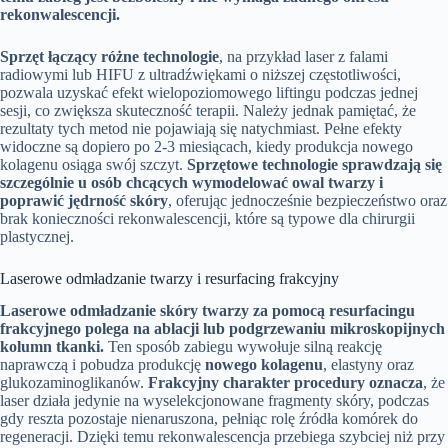
rekonwalescencji.
Sprzęt łączący różne technologie
, na przykład laser z falami
radiowymi lub HIFU z ultradźwiękami o niższej częstotliwości,
pozwala uzyskać efekt wielopoziomowego liftingu podczas jednej
sesji, co zwiększa skuteczność terapii. Należy jednak pamiętać, że
rezultaty tych metod nie pojawiają się natychmiast. Pełne efekty
widoczne są dopiero po 2-3 miesiącach, kiedy produkcja nowego
kolagenu osiąga swój szczyt.
Sprzętowe technologie sprawdzają się
szczególnie u osób chcących wymodelować owal twarzy i
poprawić jędrność skóry
, oferując jednocześnie bezpieczeństwo oraz
brak konieczności rekonwalescencji, które są typowe dla chirurgii
plastycznej.
Laserowe odmładzanie twarzy i resurfacing frakcyjny
Laserowe odmładzanie skóry twarzy za pomocą resurfacingu
frakcyjnego polega na ablacji lub podgrzewaniu mikroskopijnych
kolumn tkanki.
Ten sposób zabiegu wywołuje silną reakcję
naprawczą i pobudza produkcję
nowego kolagenu
, elastyny oraz
glukozaminoglikanów.
Frakcyjny charakter procedury oznacza
, że
laser działa jedynie na wyselekcjonowane fragmenty skóry, podczas
gdy reszta pozostaje nienaruszona, pełniąc rolę źródła komórek do
regeneracji. Dzięki temu rekonwalescencja przebiega szybciej niż przy