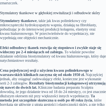
zmarszczek.
Stymulatory tkankowe w głębokiej rewitalizacji i odbudowie skóry
Stymulatory tkankowe
, takie jak kwas polimlekowy czy
mikrocząsteczki hydroksyapatytu wapnia, działają na fibroblasty,
pobudzając je do intensywnej produkcji kolagenu, elastyny oraz
kwasu hialuronowego. W przeciwieństwie do wypełniaczy, nie
wypełniają one objętości mechanicznie.
Efekt odbudowy tkanek rozwija się stopniowo i zwykle staje się
widoczny po 2-4 miesiącach od zabiegu.
To właśnie powolne
działanie odróżnia biostymulatory od kwasu hialuronowego, który daje
natychmiastowe rezultaty.
Cena pojedynczej sesji z użyciem kwasu polimlekowego w
warszawskich klinikach zaczyna się od około 1950 zł.
Najczęściej
jednak, aby osiągnąć zadowalający efekt, konieczne jest wykonanie
serii 2-3 zabiegów.
Rezultaty biostymulacji kolagenowej utrzymują
się nawet do dwóch lat.
Kliniczne badania preparatu Sculptra
dowodzą, że jego działanie trwa od 18 do 24 miesięcy, co jest znacznie
dłuższym okresem niż przy większości innych wypełniaczy.
Ta
metoda jest szczególnie skuteczna u osób po 40 roku życia
, które
borykają się głównie z utratą gęstości i elastyczności skóry, a nie tylko