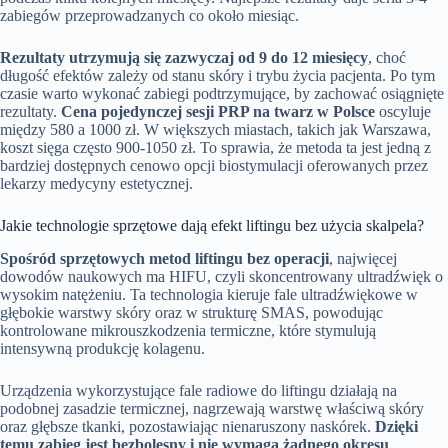
zabiegów przeprowadzanych co około miesiąc.
Rezultaty utrzymują się zazwyczaj od 9 do 12 miesięcy
, choć
długość efektów zależy od stanu skóry i trybu życia pacjenta. Po tym
czasie warto wykonać zabiegi podtrzymujące, by zachować osiągnięte
rezultaty.
Cena pojedynczej sesji PRP na twarz w Polsce
oscyluje
między 580 a 1000 zł. W większych miastach, takich jak Warszawa,
koszt sięga często 900-1050 zł. To sprawia, że metoda ta jest jedną z
bardziej dostępnych cenowo opcji biostymulacji oferowanych przez
lekarzy medycyny estetycznej.
Jakie technologie sprzętowe dają efekt liftingu bez użycia skalpela?
Spośród sprzętowych metod liftingu bez operacji
, najwięcej
dowodów naukowych ma HIFU, czyli skoncentrowany ultradźwięk o
wysokim natężeniu. Ta technologia kieruje fale ultradźwiękowe w
głębokie warstwy skóry oraz w strukturę SMAS, powodując
kontrolowane mikrouszkodzenia termiczne, które stymulują
intensywną produkcję kolagenu.
Urządzenia wykorzystujące fale radiowe do liftingu działają na
podobnej zasadzie termicznej, nagrzewają warstwę właściwą skóry
oraz głębsze tkanki, pozostawiając nienaruszony naskórek.
Dzięki
temu zabieg jest bezbolesny i nie wymaga żadnego okresu