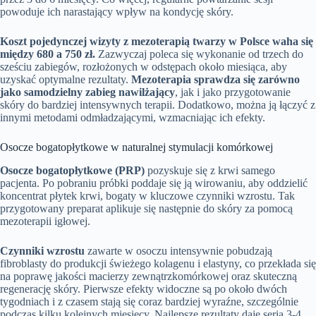
powoduje ich narastający wpływ na kondycję skóry.
Koszt pojedynczej wizyty z mezoterapią twarzy w Polsce waha się
między 680 a 750 zł.
Zazwyczaj poleca się wykonanie od trzech do
sześciu zabiegów, rozłożonych w odstępach około miesiąca, aby
uzyskać optymalne rezultaty.
Mezoterapia sprawdza się zarówno
jako samodzielny zabieg nawilżający
, jak i jako przygotowanie
skóry do bardziej intensywnych terapii. Dodatkowo, można ją łączyć z
innymi metodami odmładzającymi, wzmacniając ich efekty.
Osocze bogatopłytkowe w naturalnej stymulacji komórkowej
Osocze bogatopłytkowe (PRP)
pozyskuje się z krwi samego
pacjenta. Po pobraniu próbki poddaje się ją wirowaniu, aby oddzielić
koncentrat płytek krwi, bogaty w kluczowe czynniki wzrostu. Tak
przygotowany preparat aplikuje się następnie do skóry za pomocą
mezoterapii igłowej.
Czynniki wzrostu
zawarte w osoczu intensywnie pobudzają
fibroblasty do produkcji świeżego kolagenu i elastyny, co przekłada się
na poprawę jakości macierzy zewnątrzkomórkowej oraz skuteczną
regenerację skóry. Pierwsze efekty widoczne są po około dwóch
tygodniach i z czasem stają się coraz bardziej wyraźne, szczególnie
podczas kilku kolejnych miesięcy. Najlepsze rezultaty daje seria 3-4