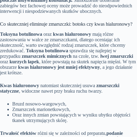
podczas indywidualnej konsultacji.
Samodzielne dobieranie
zabiegów bez fachowej oceny może prowadzić do nieodpowiednich
interwencji i niespodziewanych skutków ubocznych.
Co skuteczniej eliminuje zmarszczki: botoks czy kwas hialuronowy?
Toksyna botulinowa
oraz
kwas hialuronowy
mają różne
zastosowania w walce ze zmarszczkami, dlatego oceniając ich
skuteczność, warto uwzględnić rodzaj zmarszczek, które chcemy
zredukować.
Toksyna botulinowa
sprawdza się najlepiej w
przypadku
zmarszczek mimicznych
na czole, tzw.
lwej zmarszczki
oraz
kurzych łapek
, które powstają na skutek napięcia mięśni. W tym
obszarze
kwas hialuronowy jest mniej efektywny
, a jego działanie
jest krótsze.
Kwas hialuronowy
natomiast skuteczniej usuwa
zmarszczki
statyczne
, widoczne nawet przy braku ruchu twarzy.
Bruzd nosowo-wargowych,
Zmarszczek marionetkowych,
Oraz innych zmian powstających w wyniku ubytku objętości
tkanek utrzymujących skórę.
Trwałość efektów
różni się w zależności od preparatu,
podanie