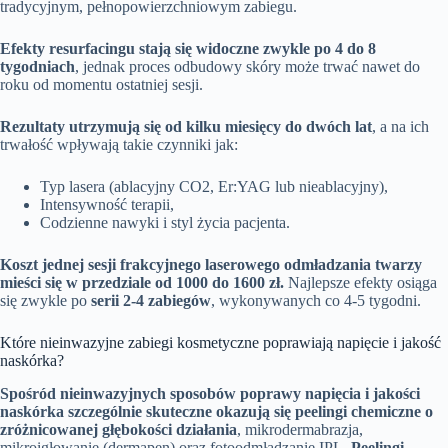
tradycyjnym, pełnopowierzchniowym zabiegu.
Efekty resurfacingu stają się widoczne zwykle po 4 do 8
tygodniach
, jednak proces odbudowy skóry może trwać nawet do
roku od momentu ostatniej sesji.
Rezultaty utrzymują się od kilku miesięcy do dwóch lat
, a na ich
trwałość wpływają takie czynniki jak:
Typ lasera (ablacyjny CO2, Er:YAG lub nieablacyjny),
Intensywność terapii,
Codzienne nawyki i styl życia pacjenta.
Koszt jednej sesji frakcyjnego laserowego odmładzania twarzy
mieści się w przedziale od 1000 do 1600 zł.
Najlepsze efekty osiąga
się zwykle po
serii 2-4 zabiegów
, wykonywanych co 4-5 tygodni.
Które nieinwazyjne zabiegi kosmetyczne poprawiają napięcie i jakość
naskórka?
Spośród nieinwazyjnych sposobów poprawy napięcia i jakości
naskórka szczególnie skuteczne okazują się peelingi chemiczne o
zróżnicowanej głębokości działania
, mikrodermabrazja,
mikroigłowanie (dermapen) oraz fotoodmładzanie IPL.
Peelingi