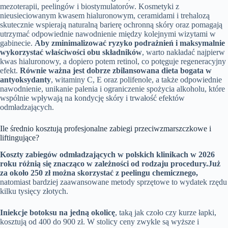
mezoterapii, peelingów i biostymulatorów. Kosmetyki z
nieusieciowanym kwasem hialuronowym, ceramidami i trehalozą
skutecznie wspierają naturalną barierę ochronną skóry oraz pomagają
utrzymać odpowiednie nawodnienie między kolejnymi wizytami w
gabinecie.
Aby zminimalizować ryzyko podrażnień i maksymalnie
wykorzystać właściwości obu składników
, warto nakładać najpierw
kwas hialuronowy, a dopiero potem retinol, co potęguje regeneracyjny
efekt.
Równie ważna jest dobrze zbilansowana dieta bogata w
antyoksydanty
, witaminy C, E oraz polifenole, a także odpowiednie
nawodnienie, unikanie palenia i ograniczenie spożycia alkoholu, które
wspólnie wpływają na kondycję skóry i trwałość efektów
odmładzających.
Ile średnio kosztują profesjonalne zabiegi przeciwzmarszczkowe i
liftingujące?
Koszty zabiegów odmładzających w polskich klinikach w 2026
roku różnią się znacząco w zależności od rodzaju procedury.
Już
za około 250 zł można skorzystać z peelingu chemicznego,
natomiast bardziej zaawansowane metody sprzętowe to wydatek rzędu
kilku tysięcy złotych.
Iniekcje botoksu na jedną okolicę
, taką jak czoło czy kurze łapki,
kosztują od 400 do 900 zł. W stolicy ceny zwykle są wyższe i