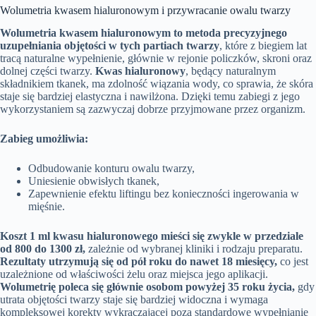
Wolumetria kwasem hialuronowym i przywracanie owalu twarzy
Wolumetria kwasem hialuronowym to metoda precyzyjnego
uzupełniania objętości w tych partiach twarzy
, które z biegiem lat
tracą naturalne wypełnienie, głównie w rejonie policzków, skroni oraz
dolnej części twarzy.
Kwas hialuronowy
, będący naturalnym
składnikiem tkanek, ma zdolność wiązania wody, co sprawia, że skóra
staje się bardziej elastyczna i nawilżona. Dzięki temu zabiegi z jego
wykorzystaniem są zazwyczaj dobrze przyjmowane przez organizm.
Zabieg umożliwia:
Odbudowanie konturu owalu twarzy,
Uniesienie obwisłych tkanek,
Zapewnienie efektu liftingu bez konieczności ingerowania w
mięśnie.
Koszt 1 ml kwasu hialuronowego mieści się zwykle w przedziale
od 800 do 1300 zł,
zależnie od wybranej kliniki i rodzaju preparatu.
Rezultaty utrzymują się od pół roku do nawet 18 miesięcy,
co jest
uzależnione od właściwości żelu oraz miejsca jego aplikacji.
Wolumetrię poleca się głównie osobom powyżej 35 roku życia,
gdy
utrata objętości twarzy staje się bardziej widoczna i wymaga
kompleksowej korekty wykraczającej poza standardowe wypełnianie