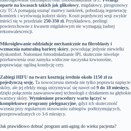
oparte na kwasach takich jak glikolowy
, migdałowy, pirogronowy
czy TCA pomagają usunąć martwy naskórek, pobudzają regenerację
komórek i wyrównują koloryt skóry. Koszt pojedynczej sesji zwykle
mieści się w przedziale
250-350 zł.
Przykładowo, peelingi
powierzchowne z kwasem migdałowym nie wymagają żadnej
rekonwalescencji.
Mikroigłowanie oddziałuje mechanicznie na fibroblasty i
wzmacnia naturalną barierę skóry
, powodując jedynie niewielki
dyskomfort. Natomiast fotoodmładzanie IPL skutecznie niweluje
przebarwienia oraz zamyka widoczne naczynka krwionośne,
poprawiając ogólną kondycję cery.
Zabiegi HIFU na twarz kosztują średnio około 1150 zł za
pojedynczą sesję.
Ta nowoczesna metoda nie tylko poprawia napięcie
skóry, ale jej efekty mogą utrzymywać się nawet od
9 do 18 miesięcy,
dzięki połączeniu zaawansowanej technologii z działaniem na głębokie
warstwy skóry.
Wymienione procedury warto łączyć w
kompleksowe programy pielęgnacyjne
, gdyż ich skuteczność
wzrasta przy regularnym stosowaniu zabiegów podtrzymujących,
przeprowadzanych co 3-6 miesięcy.
Jak prawidłowo dobrać program anti-aging do wieku pacjenta?