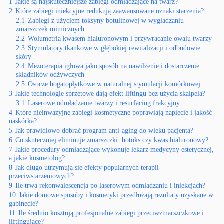
1
Jakie są najskuteczniejsze zabiegi odmładzające na twarz?
2
Które zabiegi iniekcyjne redukują zaawansowane oznaki starzenia?
2.1
Zabiegi z użyciem toksyny botulinowej w wygładzaniu
zmarszczek mimicznych
2.2
Wolumetria kwasem hialuronowym i przywracanie owalu twarzy
2.3
Stymulatory tkankowe w głębokiej rewitalizacji i odbudowie
skóry
2.4
Mezoterapia igłowa jako sposób na nawilżenie i dostarczenie
składników odżywczych
2.5
Osocze bogatopłytkowe w naturalnej stymulacji komórkowej
3
Jakie technologie sprzętowe dają efekt liftingu bez użycia skalpela?
3.1
Laserowe odmładzanie twarzy i resurfacing frakcyjny
4
Które nieinwazyjne zabiegi kosmetyczne poprawiają napięcie i jakość
naskórka?
5
Jak prawidłowo dobrać program anti-aging do wieku pacjenta?
6
Co skuteczniej eliminuje zmarszczki: botoks czy kwas hialuronowy?
7
Jakie procedury odmładzające wykonuje lekarz medycyny estetycznej,
a jakie kosmetolog?
8
Jak długo utrzymują się efekty popularnych terapii
przeciwstarzeniowych?
9
Ile trwa rekonwalescencja po laserowym odmładzaniu i iniekcjach?
10
Jakie domowe sposoby i kosmetyki przedłużają rezultaty uzyskane w
gabinecie?
11
Ile średnio kosztują profesjonalne zabiegi przeciwzmarszczkowe i
liftingujące?