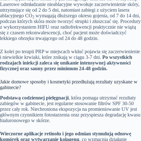
Laserowe odmładzanie nieablacyjne wywołuje zaczerwienienie skóry,
utrzymujące się od 2 do 5 dni, natomiast zabiegi z użyciem lasera
ablacyjnego CO
wymagają dłuższego okresu gojenia, od 7 do 14 dni,
2
podczas których skóra może tworzyć strupki i złuszczać się. Procedury
z wykorzystaniem HIFU oraz radiofrekwencji praktycznie nie wiążą
się z czasem rekonwalescencji, choć pacjent może doświadczyć
lekkiego obrzęku trwającego od 24 do 48 godzin.
Z kolei po terapii PRP w miejscach wkłuć pojawia się zaczerwienienie
i niewielkie krwiaki, które znikają w ciągu 3-7 dni.
Po wszystkich
rodzajach iniekcji zaleca się unikanie intensywnej aktywności
fizycznej oraz sauny przez minimum 24-48 godzin.
Jakie domowe sposoby i kosmetyki przedłużają rezultaty uzyskane w
gabinecie?
Podstawą codziennej pielęgnacji
, która pomaga utrzymać rezultaty
zabiegów w gabinecie, jest regularne stosowanie filtrów SPF 30-50
przez cały rok. Niechroniona ekspozycja na promieniowanie UV jest
głównym czynnikiem fotostarzenia oraz przyspiesza degradację kwasu
hialuronowego w skórze.
Wieczorne aplikacje retinolu i jego odmian stymulują odnowę
komórek oraz wytwarzanie kolagenu
, co wzmacnia działanie