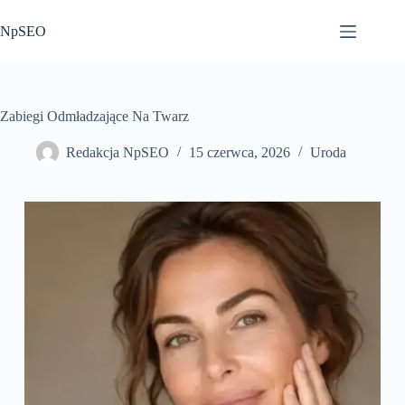
Przejdź
do
NpSEO
treści
Zabiegi Odmładzające Na Twarz
Redakcja NpSEO
15 czerwca, 2026
Uroda