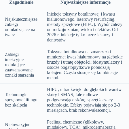
Zagadnienie
Najważniejsze informacje
Iniekcje toksyny botulinowej i kwasu
Najskuteczniejsze
hialuronowego, laserowy resurfacing,
zabiegi
metody sprzętowe (HIFU). Wybór zależy
odmładzające na
od rodzaju zmian, wieku i efektów. Od
twarz
2026 r. iniekcje tylko przez lekarzy i
dentystów.
Toksyna botulinowa na zmarszczki
Zabiegi
mimiczne; kwas hialuronowy na głębokie
iniekcyjne
bruzdy i utratę objętości; biostymulatory i
redukujące
osocze bogatopłytkowe pobudzają
zaawansowane
kolagen. Często stosuje się kombinacje
oznaki starzenia
metod.
HIFU, ultradźwięki do głębokich warstw
Technologie
skóry i SMAS, fale radiowe
sprzętowe liftingu
podgrzewające skórę, sprzęt łączący
bez skalpela
technologie. Efekty pojawiają się po 2-3
miesiącach, brak rekonwalescencji.
Peelingi chemiczne (glikolowy,
Nieinwazyjne
migdałowy, TCA), mikrodermabrazja,