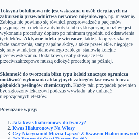
Toksyna botulinowa nie jest wskazana u osób cierpiących na
zaburzenia przewodnictwa nerwowo-mięśniowego
, np. miastenię.
Zabiegu nie powinno się również przeprowadzać u pacjentów
przyjmujących niektóre antybiotyki lub cyklosporynę; możliwe jest
wykonanie procedury dopiero po minimum tygodniu od odstawienia
tych leków.
Aktywne infekcje wirusowe
, takie jak opryszczka w
fazie zaostrzenia, stany zapalne skóry, a także przewlekłe, niegojące
się rany w miejscu planowanego zabiegu, stanowią kolejne
przeciwwskazania. Dodatkowo, osoby stosujące leki
przeciwzakrzepowe muszą odłożyć procedurę na później.
Skłonność do tworzenia blizn typu keloid znacząco ogranicza
możliwość wykonania ablacyjnych zabiegów laserowych oraz
głębokich peelingów chemicznych.
Każdy taki przypadek powinien
być zgłoszony lekarzowi podczas wywiadu, aby uniknąć
niepożądanych efektów.
Powiązane wpisy:
Jaki kwas hialuronowy do twarzy?
Kwas Hialuronowy Na Włosy
Czy Niacynamid Można Łączyć Z Kwasem Hialuronowym?