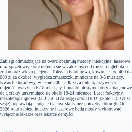
Zabiegi odmładzające na twarz obejmują metody iniekcyjne, laserowe
oraz sprzętowe, które dobiera się w zależności od rodzaju i głębokości
zmian oraz wieku pacjenta. Toksyna botulinowa, kosztująca od 400 do
900 zł za okolice, wygładza zmarszczki mimiczne na 3-6 miesięcy.
Kwas hialuronowy, w cenie 800-1300 zł za mililitr, przywraca
objętość twarzy na 6-18 miesięcy. Ponadto biostymulatory kolagenowe
dają efekty utrzymujące się około 18-24 miesiące. Laser frakcyjny,
mezoterapia igłowa (680-750 zł za sesję) oraz HIFU (około 1150 zł za
sesję) poprawiają napięcie i jakość skóry bez potrzeby chirurgii. Od
2026 roku zabiegi iniekcyjne i laserowe będą mogły wykonywać
wyłącznie lekarze oraz lekarze dentyści.