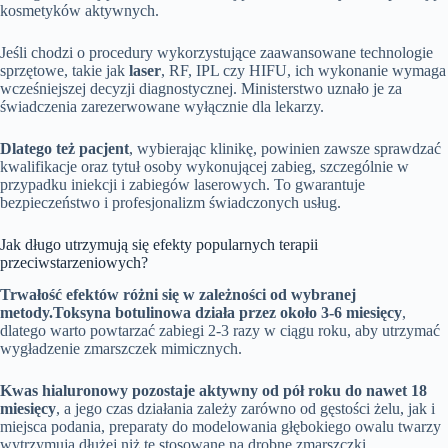
kosmetyków aktywnych.
Jeśli chodzi o procedury wykorzystujące zaawansowane technologie
sprzętowe, takie jak
laser
, RF, IPL czy HIFU, ich wykonanie wymaga
wcześniejszej decyzji diagnostycznej. Ministerstwo uznało je za
świadczenia zarezerwowane wyłącznie dla lekarzy.
Dlatego też pacjent
, wybierając klinikę, powinien zawsze sprawdzać
kwalifikacje oraz tytuł osoby wykonującej zabieg, szczególnie w
przypadku iniekcji i zabiegów laserowych. To gwarantuje
bezpieczeństwo i profesjonalizm świadczonych usług.
Jak długo utrzymują się efekty popularnych terapii
przeciwstarzeniowych?
Trwałość efektów różni się w zależności od wybranej
metody.
Toksyna botulinowa działa przez około 3-6 miesięcy
,
dlatego warto powtarzać zabiegi 2-3 razy w ciągu roku, aby utrzymać
wygładzenie zmarszczek mimicznych.
Kwas hialuronowy pozostaje aktywny od pół roku do nawet 18
miesięcy
, a jego czas działania zależy zarówno od gęstości żelu, jak i
miejsca podania, preparaty do modelowania głębokiego owalu twarzy
wytrzymują dłużej niż te stosowane na drobne zmarszczki.