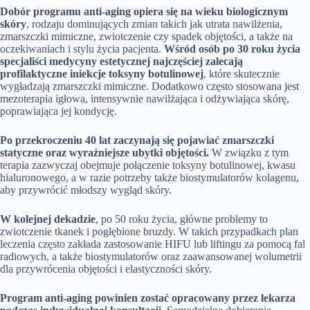
Dobór programu anti-aging opiera się na wieku biologicznym
skóry
, rodzaju dominujących zmian takich jak utrata nawilżenia,
zmarszczki mimiczne, zwiotczenie czy spadek objętości, a także na
oczekiwaniach i stylu życia pacjenta.
Wśród osób po 30 roku życia
specjaliści medycyny estetycznej najczęściej zalecają
profilaktyczne iniekcje toksyny botulinowej
, które skutecznie
wygładzają zmarszczki mimiczne. Dodatkowo często stosowana jest
mezoterapia igłowa, intensywnie nawilżająca i odżywiająca skórę,
poprawiająca jej kondycję.
Po przekroczeniu 40 lat zaczynają się pojawiać zmarszczki
statyczne oraz wyraźniejsze ubytki objętości.
W związku z tym
terapia zazwyczaj obejmuje połączenie toksyny botulinowej, kwasu
hialuronowego, a w razie potrzeby także biostymulatorów kolagenu,
aby przywrócić młodszy wygląd skóry.
W kolejnej dekadzie
, po 50 roku życia, główne problemy to
zwiotczenie tkanek i pogłębione bruzdy. W takich przypadkach plan
leczenia często zakłada zastosowanie HIFU lub liftingu za pomocą fal
radiowych, a także biostymulatorów oraz zaawansowanej wolumetrii
dla przywrócenia objętości i elastyczności skóry.
Program anti-aging powinien zostać opracowany przez lekarza