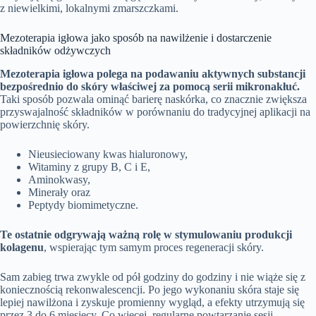
z niewielkimi, lokalnymi zmarszczkami.
Mezoterapia igłowa jako sposób na nawilżenie i dostarczenie
składników odżywczych
Mezoterapia igłowa polega na podawaniu aktywnych substancji
bezpośrednio do skóry właściwej za pomocą serii mikronakłuć.
Taki sposób pozwala ominąć barierę naskórka, co znacznie zwiększa
przyswajalność składników w porównaniu do tradycyjnej aplikacji na
powierzchnię skóry.
Nieusieciowany kwas hialuronowy,
Witaminy z grupy B, C i E,
Aminokwasy,
Minerały oraz
Peptydy biomimetyczne.
Te ostatnie odgrywają ważną rolę w stymulowaniu produkcji
kolagenu
, wspierając tym samym proces regeneracji skóry.
Sam zabieg trwa zwykle od pół godziny do godziny i nie wiąże się z
koniecznością rekonwalescencji. Po jego wykonaniu skóra staje się
lepiej nawilżona i zyskuje promienny wygląd, a efekty utrzymują się
przez 3 do 6 miesięcy. Co więcej, regularne powtarzanie sesji