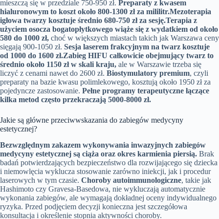
mieszczą się w przedziale 750-950 zł.
Preparaty z kwasem
hialuronowym to koszt około 800-1300 zł za mililitr.
Mezoterapia
igłowa twarzy kosztuje średnio 680-750 zł za sesję.
Terapia z
użyciem osocza bogatopłytkowego wiąże się z wydatkiem od około
580 do 1000 zł,
choć w większych miastach takich jak Warszawa ceny
sięgają 900-1050 zł.
Sesja laserem frakcyjnym na twarz kosztuje
od 1000 do 1600 zł.
Zabieg HIFU całkowicie obejmujący twarz to
średnio około 1150 zł w skali kraju,
ale w Warszawie trzeba się
liczyć z cenami nawet do 2600 zł.
Biostymulatory premium
, czyli
preparaty na bazie kwasu polimlekowego, kosztują około 1950 zł za
pojedyncze zastosowanie.
Pełne programy terapeutyczne łączące
kilka metod często przekraczają 5000-8000 zł.
Jakie są główne przeciwwskazania do zabiegów medycyny
estetycznej?
Bezwzględnym zakazem wykonywania inwazyjnych zabiegów
medycyny estetycznej są ciąża oraz okres karmienia piersią.
Brak
badań potwierdzających bezpieczeństwo dla rozwijającego się dziecka
i niemowlęcia wyklucza stosowanie zarówno iniekcji, jak i procedur
laserowych w tym czasie.
Choroby autoimmunologiczne
, takie jak
Hashimoto czy Gravesa-Basedowa, nie wykluczają automatycznie
wykonania zabiegów, ale wymagają dokładnej oceny indywidualnego
ryzyka. Przed podjęciem decyzji konieczna jest szczegółowa
konsultacja i określenie stopnia aktywności choroby.