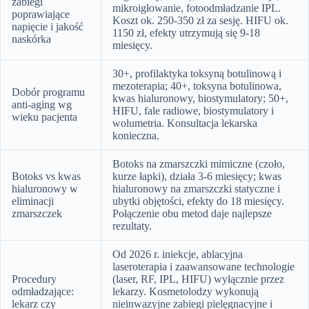
zabiegi
mikroigłowanie, fotoodmładzanie IPL.
poprawiające
Koszt ok. 250-350 zł za sesję. HIFU ok.
napięcie i jakość
1150 zł, efekty utrzymują się 9-18
naskórka
miesięcy.
30+, profilaktyka toksyną botulinową i
mezoterapia; 40+, toksyna botulinowa,
Dobór programu
kwas hialuronowy, biostymulatory; 50+,
anti-aging wg
HIFU, fale radiowe, biostymulatory i
wieku pacjenta
wolumetria. Konsultacja lekarska
konieczna.
Botoks na zmarszczki mimiczne (czoło,
Botoks vs kwas
kurze łapki), działa 3-6 miesięcy; kwas
hialuronowy w
hialuronowy na zmarszczki statyczne i
eliminacji
ubytki objętości, efekty do 18 miesięcy.
zmarszczek
Połączenie obu metod daje najlepsze
rezultaty.
Od 2026 r. iniekcje, ablacyjna
laseroterapia i zaawansowane technologie
Procedury
(laser, RF, IPL, HIFU) wyłącznie przez
odmładzające:
lekarzy. Kosmetolodzy wykonują
lekarz czy
nieinwazyjne zabiegi pielęgnacyjne i