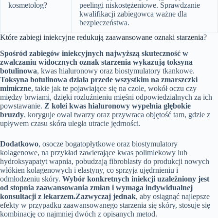
kosmetolog?
peelingi niskostężeniowe. Sprawdzanie
kwalifikacji zabiegowca ważne dla
bezpieczeństwa.
Które zabiegi iniekcyjne redukują zaawansowane oznaki starzenia?
Spośród zabiegów iniekcyjnych najwyższą skuteczność w
zwalczaniu widocznych oznak starzenia wykazują toksyna
botulinowa
, kwas hialuronowy oraz biostymulatory tkankowe.
Toksyna botulinowa działa przede wszystkim na zmarszczki
mimiczne
, takie jak te pojawiające się na czole, wokół oczu czy
między brwiami, dzięki rozluźnieniu mięśni odpowiedzialnych za ich
powstawanie.
Z kolei kwas hialuronowy wypełnia głębokie
bruzdy
, koryguje owal twarzy oraz przywraca objętość tam, gdzie z
upływem czasu skóra uległa utracie jędrności.
Dodatkowo
, osocze bogatopłytkowe oraz biostymulatory
kolagenowe, na przykład zawierające kwas polimlekowy lub
hydroksyapatyt wapnia, pobudzają fibroblasty do produkcji nowych
włókien kolagenowych i elastyny, co sprzyja ujędrnieniu i
odmłodzeniu skóry.
Wybór konkretnych iniekcji uzależniony jest
od stopnia zaawansowania zmian i wymaga indywidualnej
konsultacji z lekarzem.
Zazwyczaj jednak
, aby osiągnąć najlepsze
efekty w przypadku zaawansowanego starzenia się skóry, stosuje się
kombinację co najmniej dwóch z opisanych metod.