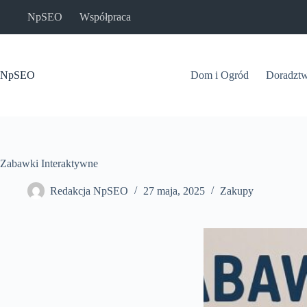
Przejdź
NpSEO
Współpraca
do
treści
NpSEO
Dom i Ogród
Doradzt
Zabawki Interaktywne
Redakcja NpSEO
27 maja, 2025
Zakupy