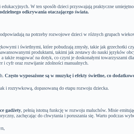
 edukacyjnych. W ten sposób dzieci przyswajają praktyczne umiejętno
modzielnego odkrywania otaczającego świata.
re odpowiadają na potrzeby rozwojowe dzieci w różnych grupach wiek
kowymi i świetlnymi, które pobudzają zmysły, takie jak grzechotki czy
zaawansowanymi produktami, takimi jak zestawy do nauki języków obc
, a także reagować na dotyk, co czyni je doskonałymi towarzyszami d
er i cyfr oraz rozwijanie zdolności manualnych.
ch.
Często wyposażone są w muzykę i efekty świetlne, co dodatkow
 jak i rozrywkową, dopasowaną do etapu rozwoju dziecka.
ce gadżety
, pełnią istotną funkcję w rozwoju maluchów. Misie emitują
oryczny, zachęcając do chwytania i poruszania się. Warto podczas wy
yn,