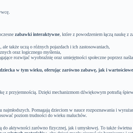
ywcę.
woczesne
zabawki interaktywne
, które z powodzeniem łączą naukę z 
i, ale także uczą o różnych pojazdach i ich zastosowaniach,
znych oraz logicznego myślenia,
gające rozwijać wyobraźnię oraz umiejętności społeczne poprzez naśl
iecka w tym wieku, oferując zarówno zabawę, jak i wartościowe 
kę z przyjemnością. Dzięki mechanizmom dźwiękowym potrafią śpiewać 
u najmłodszych. Pomagają dzieciom w nauce rozpoznawania i wyrażani
stosować poziom trudności do wieku maluchów.
ją do aktywności zarówno fizycznej, jak i umysłowej. To także świet