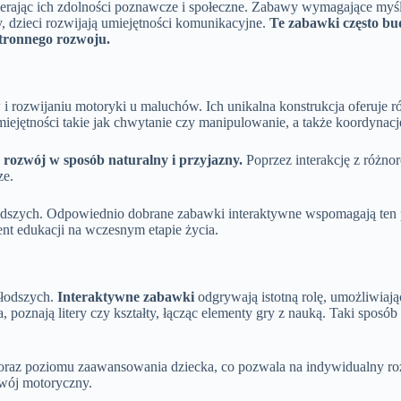
pierając ich zdolności poznawcze i społeczne. Zabawy wymagające my
, dzieci rozwijają umiejętności komunikacyjne.
Te zabawki często bu
stronnego rozwoju.
i rozwijaniu motoryki u maluchów. Ich unikalna konstrukcja oferuje 
iejętności takie jak chwytanie czy manipulowanie, a także koordynac
 rozwój w sposób naturalny i przyjazny.
Poprzez interakcję z różno
ze.
łodszych. Odpowiednio dobrane zabawki interaktywne wspomagają ten
ment edukacji na wczesnym etapie życia.
młodszych.
Interaktywne zabawki
odgrywają istotną rolę, umożliwiaj
, poznają litery czy kształty, łącząc elementy gry z nauką. Taki spos
raz poziomu zaawansowania dziecka, co pozwala na indywidualny rozw
ozwój motoryczny.