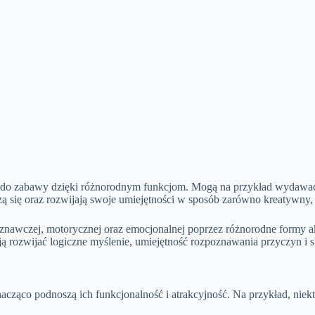
i do zabawy dzięki różnorodnym funkcjom. Mogą na przykład wydawać d
czą się oraz rozwijają swoje umiejętności w sposób zarówno kreatywny, 
oznawczej, motorycznej oraz emocjonalnej poprzez różnorodne formy a
ją rozwijać logiczne myślenie, umiejętność rozpoznawania przyczyn i
ząco podnoszą ich funkcjonalność i atrakcyjność. Na przykład, niekt