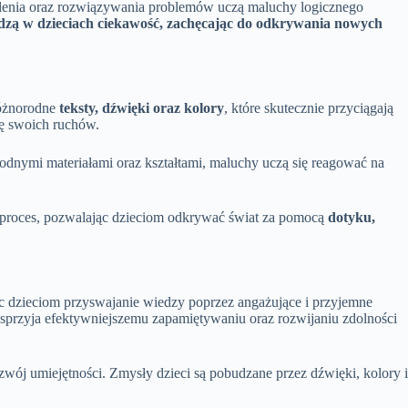
ślenia oraz rozwiązywania problemów uczą maluchy logicznego
dzą w dzieciach ciekawość, zachęcając do odkrywania nowych
różnorodne
teksty, dźwięki oraz kolory
, które skutecznie przyciągają
ję swoich ruchów.
rodnymi materiałami oraz kształtami, maluchy uczą się reagować na
 proces, pozwalając dzieciom odkrywać świat za pomocą
dotyku,
ąc dzieciom przyswajanie wiedzy poprzez angażujące i przyjemne
ób sprzyja efektywniejszemu zapamiętywaniu oraz rozwijaniu zdolności
ój umiejętności. Zmysły dzieci są pobudzane przez dźwięki, kolory i