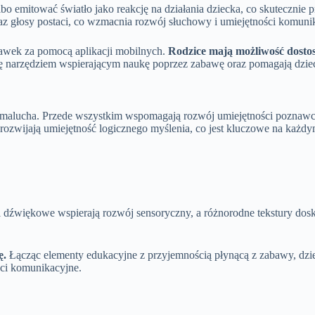
o emitować światło jako reakcję na działania dziecka, co skutecznie
raz głosy postaci, co wzmacnia rozwój słuchowy i umiejętności komuni
bawek za pomocą aplikacji mobilnych.
Rodzice mają możliwość dosto
ię narzędziem wspierającym naukę poprzez zabawę oraz pomagają dzie
u malucha. Przede wszystkim wspomagają rozwój umiejętności poznawcz
 rozwijają umiejętność logicznego myślenia, co jest kluczowe na każdym
i dźwiękowe wspierają rozwój sensoryczny, a różnorodne tekstury dos
ę.
Łącząc elementy edukacyjne z przyjemnością płynącą z zabawy, dzi
ści komunikacyjne.