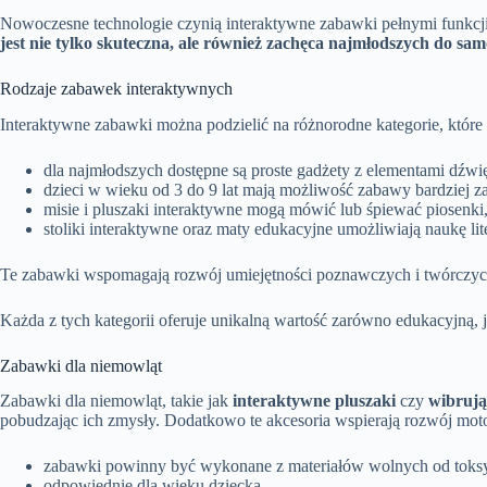
Nowoczesne technologie czynią interaktywne zabawki pełnymi funkcji
jest nie tylko skuteczna, ale również zachęca najmłodszych do sa
Rodzaje zabawek interaktywnych
Interaktywne zabawki można podzielić na różnorodne kategorie, któ
dla najmłodszych dostępne są proste gadżety z elementami dźwię
dzieci w wieku od 3 do 9 lat mają możliwość zabawy bardziej 
misie i pluszaki interaktywne mogą mówić lub śpiewać piosenki
stoliki interaktywne oraz maty edukacyjne umożliwiają naukę lit
Te zabawki wspomagają rozwój umiejętności poznawczych i twórczy
Każda z tych kategorii oferuje unikalną wartość zarówno edukacyjną,
Zabawki dla niemowląt
Zabawki dla niemowląt, takie jak
interaktywne pluszaki
czy
wibrują
pobudzając ich zmysły. Dodatkowo te akcesoria wspierają rozwój mot
zabawki powinny być wykonane z materiałów wolnych od toks
odpowiednie dla wieku dziecka.