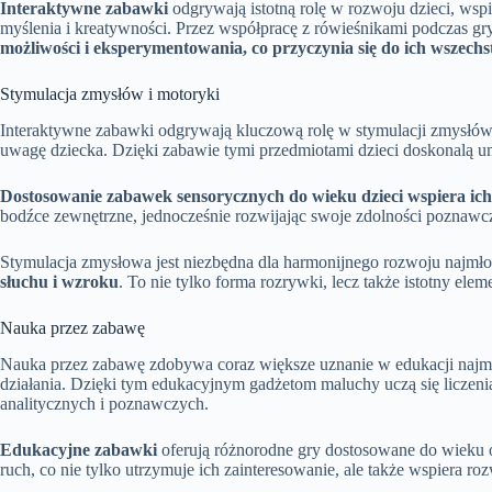
Interaktywne zabawki
odgrywają istotną rolę w rozwoju dzieci, ws
myślenia i kreatywności. Przez współpracę z rówieśnikami podczas gry
możliwości i eksperymentowania, co przyczynia się do ich wszech
Stymulacja zmysłów i motoryki
Interaktywne zabawki odgrywają kluczową rolę w stymulacji zmysłów 
uwagę dziecka. Dzięki zabawie tymi przedmiotami dzieci doskonalą um
Dostosowanie zabawek sensorycznych do wieku dzieci wspiera ich
bodźce zewnętrzne, jednocześnie rozwijając swoje zdolności poznawc
Stymulacja zmysłowa jest niezbędna dla harmonijnego rozwoju najm
słuchu i wzroku
. To nie tylko forma rozrywki, lecz także istotny ele
Nauka przez zabawę
Nauka przez zabawę zdobywa coraz większe uznanie w edukacji naj
działania. Dzięki tym edukacyjnym gadżetom maluchy uczą się liczenia
analitycznych i poznawczych.
Edukacyjne zabawki
oferują różnorodne gry dostosowane do wieku o
ruch, co nie tylko utrzymuje ich zainteresowanie, ale także wspiera r