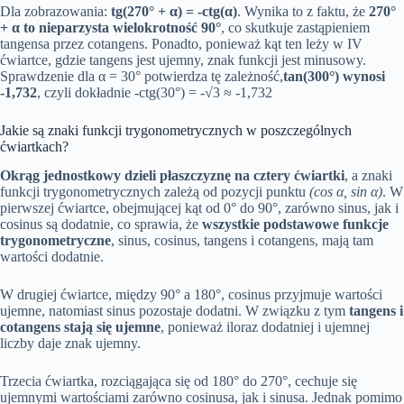
Dla zobrazowania:
tg(270° + α) = -ctg(α)
. Wynika to z faktu, że
270°
+ α to nieparzysta wielokrotność 90°
, co skutkuje zastąpieniem
tangensa przez cotangens. Ponadto, ponieważ kąt ten leży w IV
ćwiartce, gdzie tangens jest ujemny, znak funkcji jest minusowy.
Sprawdzenie dla α = 30° potwierdza tę zależność,
tan(300°) wynosi
-1,732
, czyli dokładnie -ctg(30°) = -√3 ≈ -1,732
Jakie są znaki funkcji trygonometrycznych w poszczególnych
ćwiartkach?
Okrąg jednostkowy dzieli płaszczyznę na cztery ćwiartki
, a znaki
funkcji trygonometrycznych zależą od pozycji punktu
(cos α, sin α)
. W
pierwszej ćwiartce, obejmującej kąt od 0° do 90°, zarówno sinus, jak i
cosinus są dodatnie, co sprawia, że
wszystkie podstawowe funkcje
trygonometryczne
, sinus, cosinus, tangens i cotangens, mają tam
wartości dodatnie.
W drugiej ćwiartce, między 90° a 180°, cosinus przyjmuje wartości
ujemne, natomiast sinus pozostaje dodatni. W związku z tym
tangens i
cotangens stają się ujemne
, ponieważ iloraz dodatniej i ujemnej
liczby daje znak ujemny.
Trzecia ćwiartka, rozciągająca się od 180° do 270°, cechuje się
ujemnymi wartościami zarówno cosinusa, jak i sinusa. Jednak pomimo