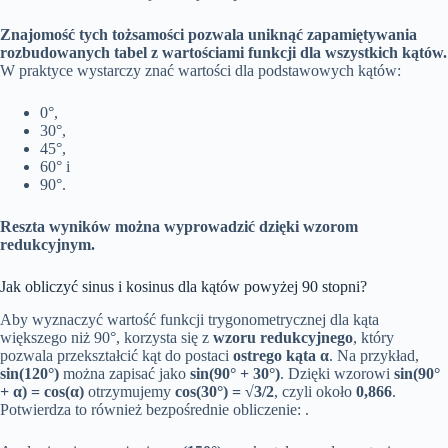
Znajomość tych tożsamości pozwala uniknąć zapamiętywania
rozbudowanych tabel z wartościami funkcji dla wszystkich kątów.
W praktyce wystarczy znać wartości dla podstawowych kątów:
0°,
30°,
45°,
60° i
90°.
Reszta wyników można wyprowadzić dzięki wzorom
redukcyjnym.
Jak obliczyć sinus i kosinus dla kątów powyżej 90 stopni?
Aby wyznaczyć wartość funkcji trygonometrycznej dla kąta
większego niż 90°, korzysta się z
wzoru redukcyjnego
, który
pozwala przekształcić kąt do postaci
ostrego kąta α
. Na przykład,
sin(120°)
można zapisać jako
sin(90° + 30°)
. Dzięki wzorowi
sin(90°
+ α) = cos(α)
otrzymujemy
cos(30°) = √3/2
, czyli około
0,866
.
Potwierdza to również bezpośrednie obliczenie: .