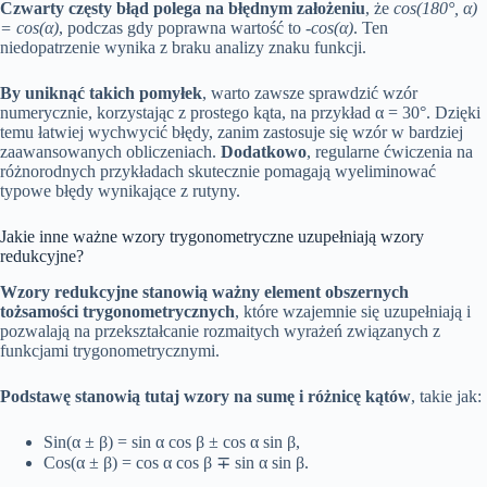
Czwarty częsty błąd polega na błędnym założeniu
, że
cos(180°, α)
= cos(α)
, podczas gdy poprawna wartość to
-cos(α)
. Ten
niedopatrzenie wynika z braku analizy znaku funkcji.
By uniknąć takich pomyłek
, warto zawsze sprawdzić wzór
numerycznie, korzystając z prostego kąta, na przykład α = 30°. Dzięki
temu łatwiej wychwycić błędy, zanim zastosuje się wzór w bardziej
zaawansowanych obliczeniach.
Dodatkowo
, regularne ćwiczenia na
różnorodnych przykładach skutecznie pomagają wyeliminować
typowe błędy wynikające z rutyny.
Jakie inne ważne wzory trygonometryczne uzupełniają wzory
redukcyjne?
Wzory redukcyjne stanowią ważny element obszernych
tożsamości trygonometrycznych
, które wzajemnie się uzupełniają i
pozwalają na przekształcanie rozmaitych wyrażeń związanych z
funkcjami trygonometrycznymi.
Podstawę stanowią tutaj wzory na sumę i różnicę kątów
, takie jak:
Sin(α ± β) = sin α cos β ± cos α sin β,
Cos(α ± β) = cos α cos β ∓ sin α sin β.