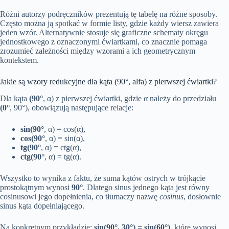
Różni autorzy podręczników prezentują tę tabelę na różne sposoby.
Często można ją spotkać w formie listy, gdzie każdy wiersz zawiera
jeden wzór. Alternatywnie stosuje się graficzne schematy okręgu
jednostkowego z oznaczonymi ćwiartkami, co znacznie pomaga
zrozumieć zależności między wzorami a ich geometrycznym
kontekstem.
Jakie są wzory redukcyjne dla kąta (90°, alfa) z pierwszej ćwiartki?
Dla kąta
(90°
, α) z pierwszej ćwiartki, gdzie α należy do przedziału
(0°
, 90°), obowiązują następujące relacje:
sin(90°
, α) = cos(α),
cos(90°
, α) = sin(α),
tg(90°
, α) = ctg(α),
ctg(90°
, α) = tg(α).
Wszystko to wynika z faktu, że suma kątów ostrych w trójkącie
prostokątnym wynosi
90°
. Dlatego sinus jednego kąta jest równy
cosinusowi jego dopełnienia, co tłumaczy nazwę
cosinus
, dosłownie
sinus kąta dopełniającego.
Na konkretnym przykładzie:
sin(90°, 30°) = sin(60°)
, które wynosi