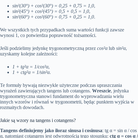
sin²(30°) + cos²(30°) = 0,25 + 0,75 = 1,0
,
sin²(45°) + cos²(45°) = 0,5 + 0,5 = 1,0
,
sin²(60°) + cos²(60°) = 0,75 + 0,25 = 1,0
.
We wszystkich tych przypadkach suma wartości funkcji zawsze
wynosi 1, co potwierdza poprawność tożsamości.
Jeśli podzielimy jedynkę trygonometryczną przez
cos²α
lub
sin²α
,
uzyskamy kolejne zależności:
1 + tg²α = 1/cos²α
,
1 + ctg²α = 1/sin²α
.
Te formuły bywają niezwykle użyteczne podczas upraszczania
wyrażeń zawierających tangens lub cotangens.
Wreszcie
, jedynka
trygonometryczna stanowi fundament do wyprowadzania wielu
innych wzorów i równań w trygonometrii, będąc punktem wyjścia w
rozmaitych dowodach.
Jakie są wzory na tangens i cotangens?
Tangens definiujemy jako iloraz sinusa i cosinusa
: tg α = sin α / cos
α, natomiast cotangens jest odwrotnością tego stosunku:
ctg α = cos α /