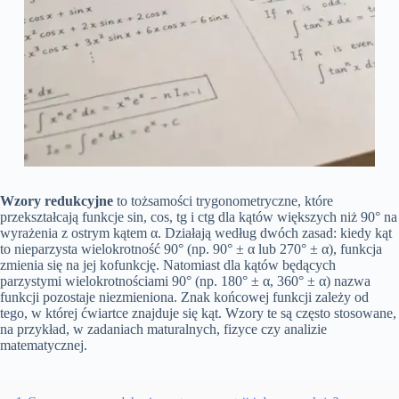
Wzory redukcyjne
to tożsamości trygonometryczne, które
przekształcają funkcje sin, cos, tg i ctg dla kątów większych niż 90° na
wyrażenia z ostrym kątem α. Działają według dwóch zasad: kiedy kąt
to nieparzysta wielokrotność 90° (np. 90° ± α lub 270° ± α), funkcja
zmienia się na jej kofunkcję. Natomiast dla kątów będących
parzystymi wielokrotnościami 90° (np. 180° ± α, 360° ± α) nazwa
funkcji pozostaje niezmieniona. Znak końcowej funkcji zależy od
tego, w której ćwiartce znajduje się kąt. Wzory te są często stosowane,
na przykład, w zadaniach maturalnych, fizyce czy analizie
matematycznej.