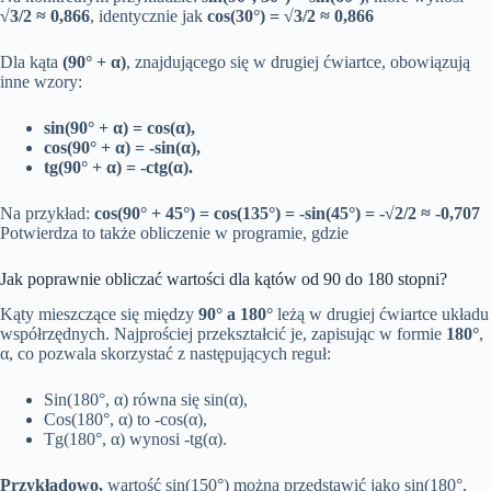
√3/2 ≈ 0,866
, identycznie jak
cos(30°) = √3/2 ≈ 0,866
Dla kąta
(90° + α)
, znajdującego się w drugiej ćwiartce, obowiązują
inne wzory:
sin(90° + α) = cos(α),
cos(90° + α) = -sin(α),
tg(90° + α) = -ctg(α).
Na przykład:
cos(90° + 45°) = cos(135°) = -sin(45°) = -√2/2 ≈ -0,707
Potwierdza to także obliczenie w programie, gdzie
Jak poprawnie obliczać wartości dla kątów od 90 do 180 stopni?
Kąty mieszczące się między
90° a 180°
leżą w drugiej ćwiartce układu
współrzędnych. Najprościej przekształcić je, zapisując w formie
180°
,
α, co pozwala skorzystać z następujących reguł:
Sin(180°, α) równa się sin(α),
Cos(180°, α) to -cos(α),
Tg(180°, α) wynosi -tg(α).
Przykładowo,
wartość sin(150°) można przedstawić jako sin(180°,