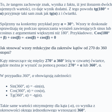
To, że tangens zachowuje znak, wynika z faktu, iż jest ilorazem dwóch
ujemnych wartości, co daje wynik dodatni. Z tego powodu
tg(180° +
α)
przyjmuje taki sam znak jak
tg(α)
z i ćwiartki.
Spójrzmy na konkretny przykład przy
α = 30°
:. Wzory te doskonale
sprawdzają się podczas upraszczania wyrażeń zawierających sinus lub
cosinus z argumentami większymi niż 180°. Przykładowo:.
Cos(180°
+ β) + cos(β) = -cos(β) + cos(β) = 0
Jak stosować wzory redukcyjne dla zakresów kątów od 270 do 360
stopni?
Kąty mieszczące się między
270° a 360°
leżą w czwartej ćwiartce,
gdzie można je wyrazić za pomocą postaci
270° + α
lub
360°
, α.
W przypadku
360°, α
obowiązują zależności:
Sin(360°, α) = -sin(α),
Cos(360°, α) = cos(α),
Tg(360°, α) = -tg(α).
Takie same wartości otrzymujemy dla kąta (-α), co wynika z
okresowości okręgu jednostkowego wynoszącej
360°
.