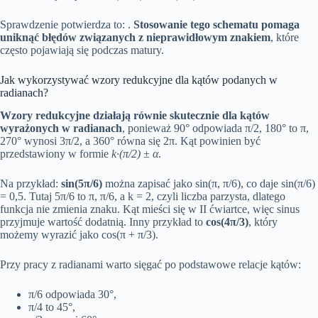
Sprawdzenie potwierdza to: .
Stosowanie tego schematu pomaga
uniknąć błędów związanych z nieprawidłowym znakiem
, które
często pojawiają się podczas matury.
Jak wykorzystywać wzory redukcyjne dla kątów podanych w
radianach?
Wzory redukcyjne działają równie skutecznie dla kątów
wyrażonych w radianach
, ponieważ 90° odpowiada π/2, 180° to π,
270° wynosi 3π/2, a 360° równa się 2π. Kąt powinien być
przedstawiony w formie
k·(π/2) ± α
.
Na przykład:
sin(5π/6)
można zapisać jako sin(π, π/6), co daje sin(π/6)
= 0,5. Tutaj 5π/6 to π, π/6, a k = 2, czyli liczba parzysta, dlatego
funkcja nie zmienia znaku. Kąt mieści się w II ćwiartce, więc sinus
przyjmuje wartość dodatnią. Inny przykład to
cos(4π/3)
, który
możemy wyrazić jako cos(π + π/3).
Przy pracy z radianami warto sięgać po podstawowe relacje kątów:
π/6 odpowiada 30°,
π/4 to 45°,