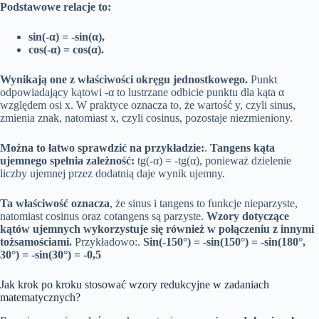
Podstawowe relacje to:
sin(-α) = -sin(α),
cos(-α) = cos(α).
Wynikają one z właściwości okręgu jednostkowego.
Punkt
odpowiadający kątowi -α to lustrzane odbicie punktu dla kąta α
względem osi x. W praktyce oznacza to, że wartość y, czyli sinus,
zmienia znak, natomiast x, czyli cosinus, pozostaje niezmieniony.
Można to łatwo sprawdzić na przykładzie:
.
Tangens kąta
ujemnego spełnia zależność:
tg(-α) = -tg(α), ponieważ dzielenie
liczby ujemnej przez dodatnią daje wynik ujemny.
Ta właściwość oznacza
, że sinus i tangens to funkcje nieparzyste,
natomiast cosinus oraz cotangens są parzyste.
Wzory dotyczące
kątów ujemnych wykorzystuje się również w połączeniu z innymi
tożsamościami.
Przykładowo:.
Sin(-150°) = -sin(150°) = -sin(180°,
30°) = -sin(30°) = -0,5
Jak krok po kroku stosować wzory redukcyjne w zadaniach
matematycznych?