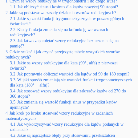
1
Czym są wzory redukcyjne w trygonometrii i do czego służą?
1.1
Jak obliczyć sinus i kosinus dla kątów powyżej 90 stopni?
2
Jakie są podstawowe zasady działania wzorów redukcyjnych?
2.1
Jakie są znaki funkcji trygonometrycznych w poszczególnych
ćwiartkach?
2.2
Kiedy funkcja zmienia się na kofunkcję we wzorach
redukcyjnych?
2.3
Jak łatwo zapamiętać wzory redukcyjne bez uczenia się na
pamięć?
3
Gdzie szukać i jak czytać przejrzystą tabelę wszystkich wzorów
redukcyjnych?
3.1
Jakie są wzory redukcyjne dla kąta (90°, alfa) z pierwszej
ćwiartki?
3.2
Jak poprawnie obliczać wartości dla kątów od 90 do 180 stopni?
3.3
W jaki sposób zmieniają się wartości funkcji trygonometrycznych
dla kąta (180° + alfa)?
3.4
Jak stosować wzory redukcyjne dla zakresów kątów od 270 do
360 stopni?
3.5
Jak zmienia się wartość funkcji sinus w przypadku kątów
ujemnych?
4
Jak krok po kroku stosować wzory redukcyjne w zadaniach
matematycznych?
4.1
Jak wykorzystywać wzory redukcyjne dla kątów podanych w
radianach?
4.2
Jakie są najczęstsze błędy przy stosowaniu przekształceń