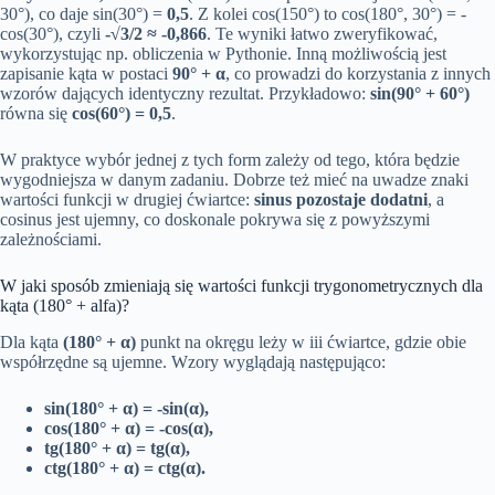
30°), co daje sin(30°) =
0,5
. Z kolei cos(150°) to cos(180°, 30°) = -
cos(30°), czyli
-√3/2 ≈ -0,866
. Te wyniki łatwo zweryfikować,
wykorzystując np. obliczenia w Pythonie. Inną możliwością jest
zapisanie kąta w postaci
90° + α
, co prowadzi do korzystania z innych
wzorów dających identyczny rezultat. Przykładowo:
sin(90° + 60°)
równa się
cos(60°) = 0,5
.
W praktyce wybór jednej z tych form zależy od tego, która będzie
wygodniejsza w danym zadaniu. Dobrze też mieć na uwadze znaki
wartości funkcji w drugiej ćwiartce:
sinus pozostaje dodatni
, a
cosinus jest ujemny, co doskonale pokrywa się z powyższymi
zależnościami.
W jaki sposób zmieniają się wartości funkcji trygonometrycznych dla
kąta (180° + alfa)?
Dla kąta
(180° + α)
punkt na okręgu leży w iii ćwiartce, gdzie obie
współrzędne są ujemne. Wzory wyglądają następująco:
sin(180° + α) = -sin(α),
cos(180° + α) = -cos(α),
tg(180° + α) = tg(α),
ctg(180° + α) = ctg(α).