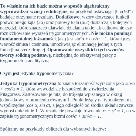
To właśnie na ich bazie można w sposób algebraiczny
wyprowadzać wzory redukcyjne
, na przykład ustawiając β na 90° i
badając otrzymane rezultaty.
Dodatkowo
, wzory dotyczące funkcji
podwojonego kąta (2α) oraz połowy kąta (α/2) dostarczają kolejnych
narzędzi, które znacząco ułatwiają działania takie jak całkowanie czy
różniczkowanie wyrażeń trygonometrycznych.
Nie można pominąć
fundamentalnej tożsamości
, jaką jest sin²α + cos²α = 1, która łączy
wartość sinusa i cosinusa, umożliwiając eliminację jednej z tych
funkcji na rzecz drugiej.
Opanowanie wszystkich tych wzorów
tworzy solidną podstawę
, niezbędną do efektywnej pracy z
trygonometrią analityczną.
Czym jest jedynka trygonometryczna?
Jedynka trygonometryczna
to znana tożsamość wyrażona jako
sin²α
+ cos²α = 1
, która wywodzi się bezpośrednio z twierdzenia
Pitagorasa. Zastosowano je tutaj do trójkąta wpisanego w okrąg
jednostkowy o promieniu równym 1. Punkt leżący na tym okręgu ma
współrzędne (
cos α, sin α
), a jego odległość od środka układu zawsze
wynosi dokładnie 1. W rezultacie powstaje równanie
x² + y² = 1
, co w
zapisie trygonometrycznym brzmi
cos²α + sin²α = 1
.
Spójrzmy na przykłady obliczeń dla wybranych kątów: