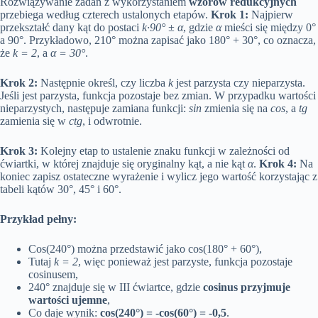
Rozwiązywanie zadań z wykorzystaniem
wzorów redukcyjnych
przebiega według czterech ustalonych etapów.
Krok 1:
Najpierw
przekształć dany kąt do postaci
k·90° ± α
, gdzie
α
mieści się między 0°
a 90°. Przykładowo, 210° można zapisać jako 180° + 30°, co oznacza,
że
k = 2
, a
α = 30°
.
Krok 2:
Następnie określ, czy liczba
k
jest parzysta czy nieparzysta.
Jeśli jest parzysta, funkcja pozostaje bez zmian. W przypadku wartości
nieparzystych, następuje zamiana funkcji:
sin
zmienia się na
cos
, a
tg
zamienia się w
ctg
, i odwrotnie.
Krok 3:
Kolejny etap to ustalenie znaku funkcji w zależności od
ćwiartki, w której znajduje się oryginalny kąt, a nie kąt
α
.
Krok 4:
Na
koniec zapisz ostateczne wyrażenie i wylicz jego wartość korzystając z
tabeli kątów 30°, 45° i 60°.
Przykład pełny:
Cos(240°) można przedstawić jako cos(180° + 60°),
Tutaj
k = 2
, więc ponieważ jest parzyste, funkcja pozostaje
cosinusem,
240° znajduje się w III ćwiartce, gdzie
cosinus przyjmuje
wartości ujemne
,
Co daje wynik:
cos(240°) = -cos(60°) = -0,5
.