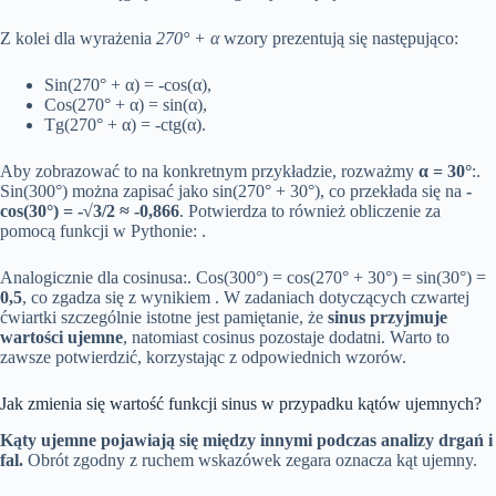
Z kolei dla wyrażenia
270° + α
wzory prezentują się następująco:
Sin(270° + α) = -cos(α),
Cos(270° + α) = sin(α),
Tg(270° + α) = -ctg(α).
Aby zobrazować to na konkretnym przykładzie, rozważmy
α = 30°
:.
Sin(300°) można zapisać jako sin(270° + 30°), co przekłada się na
-
cos(30°) = -√3/2 ≈ -0,866
. Potwierdza to również obliczenie za
pomocą funkcji w Pythonie: .
Analogicznie dla cosinusa:. Cos(300°) = cos(270° + 30°) = sin(30°) =
0,5
, co zgadza się z wynikiem . W zadaniach dotyczących czwartej
ćwiartki szczególnie istotne jest pamiętanie, że
sinus przyjmuje
wartości ujemne
, natomiast cosinus pozostaje dodatni. Warto to
zawsze potwierdzić, korzystając z odpowiednich wzorów.
Jak zmienia się wartość funkcji sinus w przypadku kątów ujemnych?
Kąty ujemne pojawiają się między innymi podczas analizy drgań i
fal.
Obrót zgodny z ruchem wskazówek zegara oznacza kąt ujemny.