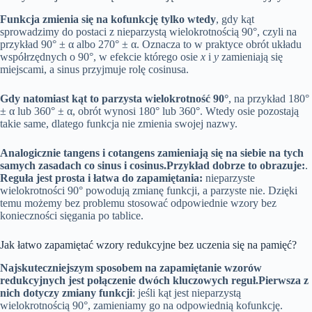
Funkcja zmienia się na kofunkcję tylko wtedy
, gdy kąt
sprowadzimy do postaci z nieparzystą wielokrotnością 90°, czyli na
przykład 90° ± α albo 270° ± α. Oznacza to w praktyce obrót układu
współrzędnych o 90°, w efekcie którego osie
x
i
y
zamieniają się
miejscami, a sinus przyjmuje rolę cosinusa.
Gdy natomiast kąt to parzysta wielokrotność 90°
, na przykład 180°
± α lub 360° ± α, obrót wynosi 180° lub 360°. Wtedy osie pozostają
takie same, dlatego funkcja nie zmienia swojej nazwy.
Analogicznie tangens i cotangens zamieniają się na siebie na tych
samych zasadach co sinus i cosinus.
Przykład dobrze to obrazuje:
.
Reguła jest prosta i łatwa do zapamiętania:
nieparzyste
wielokrotności 90° powodują zmianę funkcji, a parzyste nie. Dzięki
temu możemy bez problemu stosować odpowiednie wzory bez
konieczności sięgania po tablice.
Jak łatwo zapamiętać wzory redukcyjne bez uczenia się na pamięć?
Najskuteczniejszym sposobem na zapamiętanie wzorów
redukcyjnych jest połączenie dwóch kluczowych reguł.
Pierwsza z
nich dotyczy zmiany funkcji
: jeśli kąt jest nieparzystą
wielokrotnością 90°, zamieniamy go na odpowiednią kofunkcję.