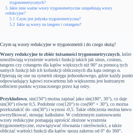
trygonometrycznych?
5
Jakie inne ważne wzory trygonometryczne uzupełniają wzory
redukcyjne?
5.1
Czym jest jedynka trygonometryczna?
5.2
Jakie są wzory na tangens i cotangens?
Czym są wzory redukcyjne w trygonometrii i do czego służą?
Wzory redukcyjne to zbiór tożsamości trygonometrycznych
, które
umożliwiają wyrażenie wartości funkcji takich jak sinus, cosinus,
tangens czy cotangens dla kątów większych niż 90° za pomocą tych
samych funkcji lub ich kofunkcji obliczonych dla kąta ostrego α.
Opierają się one na symetrii okręgu jednostkowego, gdzie każdy punkt
odpowiadający kątowi rozwartemu lub większemu jest lustrzanym
odbiciem punktu wyznaczonego przez kąt ostry.
Przykładowo
, sin(150°) można zapisać jako sin(180°, 30°), co daje
sin(30°) równe 0,5. Podobnie cos(120°) to cos(90° + 30°), co można
przekształcić do -sin(30°) i wynosi -0,5. Takie obliczenia można łatwo
zweryfikować, stosując kalkulator. W codziennym zastosowaniu
wzory redukcyjne pomagają uprościć złożone wyrażenia
trygonometryczne, rozwiązywać równania i nierówności, a także
obliczać wartości funkcji dla kątów spoza zakresu od 0° do 360°.