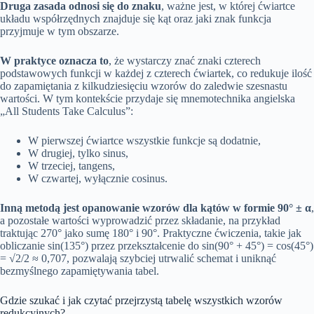
Druga zasada odnosi się do znaku
, ważne jest, w której ćwiartce
układu współrzędnych znajduje się kąt oraz jaki znak funkcja
przyjmuje w tym obszarze.
W praktyce oznacza to
, że wystarczy znać znaki czterech
podstawowych funkcji w każdej z czterech ćwiartek, co redukuje ilość
do zapamiętania z kilkudziesięciu wzorów do zaledwie szesnastu
wartości. W tym kontekście przydaje się mnemotechnika angielska
„All Students Take Calculus”:
W pierwszej ćwiartce wszystkie funkcje są dodatnie,
W drugiej, tylko sinus,
W trzeciej, tangens,
W czwartej, wyłącznie cosinus.
Inną metodą jest opanowanie wzorów dla kątów w formie 90° ± α
,
a pozostałe wartości wyprowadzić przez składanie, na przykład
traktując 270° jako sumę 180° i 90°. Praktyczne ćwiczenia, takie jak
obliczanie sin(135°) przez przekształcenie do sin(90° + 45°) = cos(45°)
= √2/2 ≈ 0,707, pozwalają szybciej utrwalić schemat i uniknąć
bezmyślnego zapamiętywania tabel.
Gdzie szukać i jak czytać przejrzystą tabelę wszystkich wzorów
redukcyjnych?