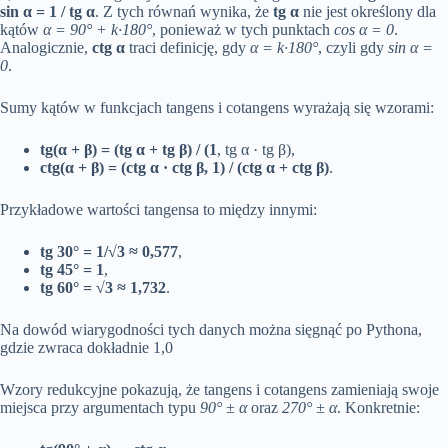
sin α = 1 / tg α
. Z tych równań wynika, że
tg α
nie jest określony dla
kątów
α = 90° + k·180°
, ponieważ w tych punktach
cos α = 0
.
Analogicznie,
ctg α
traci definicję, gdy
α = k·180°
, czyli gdy
sin α =
0
.
Sumy kątów w funkcjach tangens i cotangens wyrażają się wzorami:
tg(α + β) = (tg α + tg β) / (1
, tg α · tg β),
ctg(α + β) = (ctg α · ctg β, 1) / (ctg α + ctg β)
.
Przykładowe wartości tangensa to między innymi:
tg 30° = 1/√3 ≈ 0,577
,
tg 45° = 1
,
tg 60° = √3 ≈ 1,732
.
Na dowód wiarygodności tych danych można sięgnąć po Pythona,
gdzie zwraca dokładnie 1,0
Wzory redukcyjne pokazują, że tangens i cotangens zamieniają swoje
miejsca przy argumentach typu
90° ± α
oraz
270° ± α
. Konkretnie: