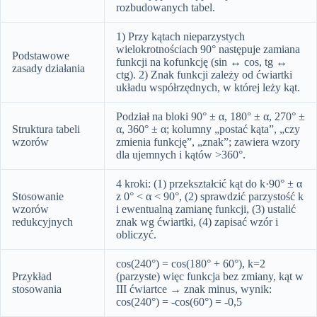
rozbudowanych tabel.
1) Przy kątach nieparzystych
wielokrotnościach 90° następuje zamiana
Podstawowe
funkcji na kofunkcję (sin ↔ cos, tg ↔
zasady działania
ctg). 2) Znak funkcji zależy od ćwiartki
układu współrzędnych, w której leży kąt.
Podział na bloki 90° ± α, 180° ± α, 270° ±
Struktura tabeli
α, 360° ± α; kolumny „postać kąta”, „czy
wzorów
zmienia funkcję”, „znak”; zawiera wzory
dla ujemnych i kątów >360°.
4 kroki: (1) przekształcić kąt do k·90° ± α
Stosowanie
z 0° < α < 90°, (2) sprawdzić parzystość k
wzorów
i ewentualną zamianę funkcji, (3) ustalić
redukcyjnych
znak wg ćwiartki, (4) zapisać wzór i
obliczyć.
cos(240°) = cos(180° + 60°), k=2
Przykład
(parzyste) więc funkcja bez zmiany, kąt w
stosowania
III ćwiartce → znak minus, wynik:
cos(240°) = -cos(60°) = -0,5