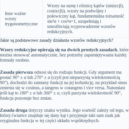
Wzory na sumę i różnicę kątów (sin(α±β),
cos(α±β)), wzory na podwójny i
Inne ważne
połowiczny kąt, fundamentalna tożsamość
wzory
sin²α + cos²α=1, uzupełniają i
trygonometryczne
umożliwiają wyprowadzenie wzorów
redukcyjnych.
Jakie są podstawowe zasady działania wzorów redukcyjnych?
Wzory redukcyjne opierają się na dwóch prostych zasadach
, które
można stosować automatycznie, bez potrzeby zapamiętywania każdej
formuły osobno.
Zasada pierwsza
odnosi się do rodzaju funkcji. Gdy argument ma
postać
90° ± α
lub
270° ± α
(czyli jest nieparzystą wielokrotnością
90°), dochodzi do zamiany funkcji na jej kofunkcję, na przykład sinus
zmienia się w cosinus, a tangens w cotangens i vice versa. Natomiast
jeśli kąt to
180° ± α
lub
360° ± α
, czyli parzysta wielokrotność 90°,
funkcja pozostaje bez zmian.
Zasada druga
dotyczy znaku wyniku. Jego wartość zależy od tego, w
której ćwiartce znajduje się dany kąt i przyjmuje taki sam znak jak
oryginalna funkcja w tej części układu współrzędnych.