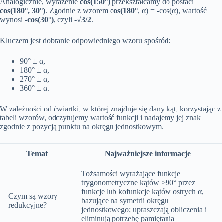
Analogicznie, wyrażenie
cos(150°)
przekształcamy do postaci
cos(180°, 30°)
. Zgodnie z wzorem
cos(180°
, α) = -cos(α), wartość
wynosi
-cos(30°)
, czyli
-√3/2
.
Kluczem jest dobranie odpowiedniego wzoru spośród:
90° ± α,
180° ± α,
270° ± α,
360° ± α.
W zależności od ćwiartki, w której znajduje się dany kąt, korzystając z
tabeli wzorów, odczytujemy wartość funkcji i nadajemy jej znak
zgodnie z pozycją punktu na okręgu jednostkowym.
Temat
Najważniejsze informacje
Tożsamości wyrażające funkcje
trygonometryczne kątów >90° przez
funkcje lub kofunkcje kątów ostrych α,
Czym są wzory
bazujące na symetrii okręgu
redukcyjne?
jednostkowego; upraszczają obliczenia i
eliminują potrzebę pamiętania