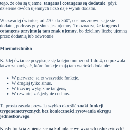
tego, że oba są ujemne,
tangens i cotangens są dodatnie
, gdyż
dzielenie dwóch ujemnych liczb daje wynik dodatni.
W czwartej ćwiartce, od 270° do 360°, cosinus znowu staje się
dodatni, podczas gdy sinus jest ujemny. To oznacza, że
tangens i
cotangens przyjmują tam znak ujemny
, bo dzielimy liczbę ujemną
przez dodatnią lub odwrotnie.
Mnemotechnika
Każdej ćwiartce przypisuje się kolejno numer od 1 do 4, co pozwala
łatwo zapamiętać, które funkcje mają tam wartości dodatnie:
W pierwszej są to wszystkie funkcje,
W drugiej tylko sinus,
W trzeciej wyłącznie tangens,
W czwartej zaś jedynie cosinus.
Ta prosta zasada pozwala szybko określić
znaki funkcji
trygonometrycznych bez konieczności rysowania okręgu
jednostkowego
.
Kiedy funkcja zmienia się na kofunkcję we wzorach redukcyjnych?