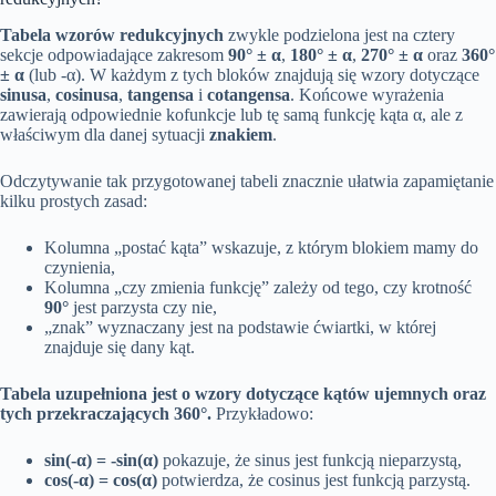
Tabela wzorów redukcyjnych
zwykle podzielona jest na cztery
sekcje odpowiadające zakresom
90° ± α
,
180° ± α
,
270° ± α
oraz
360°
± α
(lub -α). W każdym z tych bloków znajdują się wzory dotyczące
sinusa
,
cosinusa
,
tangensa
i
cotangensa
. Końcowe wyrażenia
zawierają odpowiednie kofunkcje lub tę samą funkcję kąta α, ale z
właściwym dla danej sytuacji
znakiem
.
Odczytywanie tak przygotowanej tabeli znacznie ułatwia zapamiętanie
kilku prostych zasad:
Kolumna „postać kąta” wskazuje, z którym blokiem mamy do
czynienia,
Kolumna „czy zmienia funkcję” zależy od tego, czy krotność
90°
jest parzysta czy nie,
„znak” wyznaczany jest na podstawie ćwiartki, w której
znajduje się dany kąt.
Tabela uzupełniona jest o wzory dotyczące kątów ujemnych oraz
tych przekraczających 360°.
Przykładowo:
sin(-α) = -sin(α)
pokazuje, że sinus jest funkcją nieparzystą,
cos(-α) = cos(α)
potwierdza, że cosinus jest funkcją parzystą.