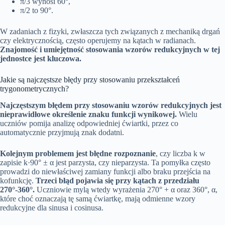
π/3 wynosi 60°,
π/2 to 90°.
W zadaniach z fizyki, zwłaszcza tych związanych z mechaniką drgań
czy elektrycznością, często operujemy na kątach w radianach.
Znajomość i umiejętność stosowania wzorów redukcyjnych w tej
jednostce jest kluczowa.
Jakie są najczęstsze błędy przy stosowaniu przekształceń
trygonometrycznych?
Najczęstszym błędem przy stosowaniu wzorów redukcyjnych jest
nieprawidłowe określenie znaku funkcji wynikowej.
Wielu
uczniów pomija analizę odpowiedniej ćwiartki, przez co
automatycznie przyjmują znak dodatni.
Kolejnym problemem jest błędne rozpoznanie
, czy liczba k w
zapisie k·90° ± α jest parzysta, czy nieparzysta. Ta pomyłka często
prowadzi do niewłaściwej zamiany funkcji albo braku przejścia na
kofunkcję.
Trzeci błąd pojawia się przy kątach z przedziału
270°-360°.
Uczniowie mylą wtedy wyrażenia 270° + α oraz 360°, α,
które choć oznaczają tę samą ćwiartkę, mają odmienne wzory
redukcyjne dla sinusa i cosinusa.