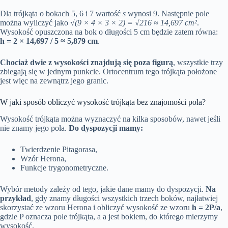
Dla trójkąta o bokach 5, 6 i 7 wartość
s
wynosi 9. Następnie pole
można wyliczyć jako
√(9 × 4 × 3 × 2) = √216 ≈ 14,697 cm²
.
Wysokość opuszczona na bok o długości 5 cm będzie zatem równa:
h = 2 × 14,697 / 5 ≈ 5,879 cm
.
Chociaż dwie z wysokości znajdują się poza figurą
, wszystkie trzy
zbiegają się w jednym punkcie. Ortocentrum tego trójkąta położone
jest więc na zewnątrz jego granic.
W jaki sposób obliczyć wysokość trójkąta bez znajomości pola?
Wysokość trójkąta można wyznaczyć na kilka sposobów, nawet jeśli
nie znamy jego pola.
Do dyspozycji mamy:
Twierdzenie Pitagorasa,
Wzór Herona,
Funkcje trygonometryczne.
Wybór metody zależy od tego, jakie dane mamy do dyspozycji.
Na
przykład
, gdy znamy długości wszystkich trzech boków, najłatwiej
skorzystać ze wzoru Herona i obliczyć wysokość ze wzoru
h = 2P/a
,
gdzie P oznacza pole trójkąta, a a jest bokiem, do którego mierzymy
wysokość.