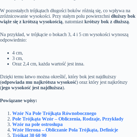
W pozostałych trójkątach długości boków różnią się, co wpływa na
zróżnicowanie wysokości. Przy stałym polu powierzchni
dłuższy bok
wiąże się z krótszą wysokością
, natomiast
krótszy bok z dłuższą
.
Na przykład, w trójkącie o bokach 3, 4 i 5 cm wysokości wynoszą
odpowiednio:
4 cm,
3 cm,
Oraz 2,4 cm, każda wartość jest inna.
Dzięki temu łatwo można określić, który bok jest najdłuższy
(
odpowiada mu najkrótsza wysokość
) oraz który jest najkrótszy
(
jego wysokość jest najdłuższa
).
Powiązane wpisy:
Wzór Na Pole Trójkąta Równobocznego
Pole Trójkąta Wzór – Obliczenia, Rodzaje, Przykłady
Wzór na pole ostrosłupa
Wzór Herona – Obliczanie Pola Trójkąta, Definicje
Trójkąt 30 60 90