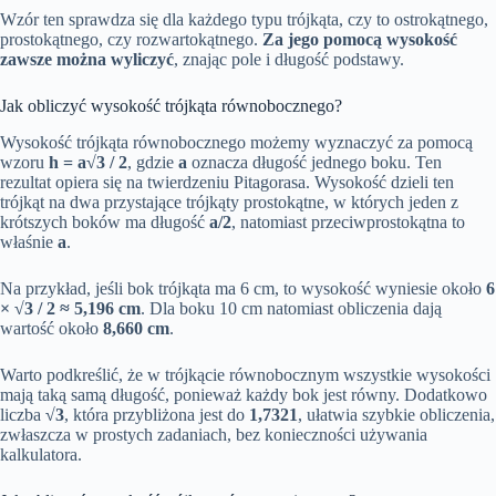
Wzór ten sprawdza się dla każdego typu trójkąta, czy to ostrokątnego,
prostokątnego, czy rozwartokątnego.
Za jego pomocą wysokość
zawsze można wyliczyć
, znając pole i długość podstawy.
Jak obliczyć wysokość trójkąta równobocznego?
Wysokość trójkąta równobocznego możemy wyznaczyć za pomocą
wzoru
h = a√3 / 2
, gdzie
a
oznacza długość jednego boku. Ten
rezultat opiera się na twierdzeniu Pitagorasa. Wysokość dzieli ten
trójkąt na dwa przystające trójkąty prostokątne, w których jeden z
krótszych boków ma długość
a/2
, natomiast przeciwprostokątna to
właśnie
a
.
Na przykład, jeśli bok trójkąta ma 6 cm, to wysokość wyniesie około
6
× √3 / 2 ≈ 5,196 cm
. Dla boku 10 cm natomiast obliczenia dają
wartość około
8,660 cm
.
Warto podkreślić, że w trójkącie równobocznym wszystkie wysokości
mają taką samą długość, ponieważ każdy bok jest równy. Dodatkowo
liczba
√3
, która przybliżona jest do
1,7321
, ułatwia szybkie obliczenia,
zwłaszcza w prostych zadaniach, bez konieczności używania
kalkulatora.