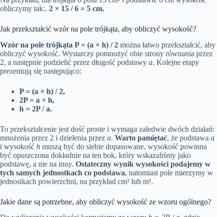
obliczymy tak:.
2 × 15 / 6 = 5 cm.
Jak przekształcić wzór na pole trójkąta, aby obliczyć wysokość?
Wzór na pole trójkąta P = (a × h) / 2
można łatwo przekształcić, aby
obliczyć wysokość. Wystarczy pomnożyć obie strony równania przez
2, a następnie podzielić przez długość podstawy
a
. Kolejne etapy
prezentują się następująco:
P = (a × h) / 2,
2P = a × h,
h = 2P / a.
To przekształcenie jest dość proste i wymaga zaledwie dwóch działań:
mnożenia przez 2 i dzielenia przez
a
.
Warto pamiętać
, że podstawa
a
i wysokość
h
muszą być do siebie dopasowane, wysokość powinna
być opuszczona dokładnie na ten bok, który wskazaliśmy jako
podstawę, a nie na inny.
Ostateczny wynik wysokości podajemy w
tych samych jednostkach co podstawa
, natomiast pole mierzymy w
jednostkach powierzchni, na przykład cm² lub m².
Jakie dane są potrzebne, aby obliczyć wysokość ze wzoru ogólnego?