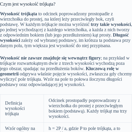
Czym jest wysokość trójkąta?
Wysokość trójkąta
to odcinek poprowadzony prostopadle z
wierzchołka do prostej, na której leży przeciwległy bok, czyli
podstawę. W każdym trójkącie można wyróżnić
trzy takie wysokości
,
po jednej wychodzącej z każdego wierzchołka, a każda z nich tworzy
z odpowiednim bokiem (lub jego przedłużeniem) kąt prosty.
Długość
wysokości
zależy od wybranej podstawy, im krótsza ta podstawa przy
danym polu, tym większa jest wysokość do niej przypisana.
Wysokość nie zawsze znajduje się wewnątrz figury
; na przykład w
trójkącie rozwartokątnym dwie z trzech wysokości wychodzą poza
jego obszar, spadając na przedłużenia boków.
Kluczową rolę w
geometrii
odgrywa właśnie pojęcie wysokości, zwłaszcza gdy chcemy
wyliczyć pole trójkąta. Wzór na pole to połowa iloczynu długości
podstawy oraz odpowiadającej jej wysokości.
Odcinek prostopadły poprowadzony z
Definicja
wierzchołka do prostej z przeciwległym
wysokości
bokiem (podstawą). Każdy trójkąt ma trzy
trójkąta
wysokości.
Wzór ogólny na
h = 2P / a, gdzie P to pole trójkąta, a to