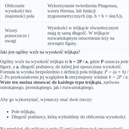
Obliczanie
Wykorzystanie twierdzenia Pitagorasa,
wysokości bez
wzoru Herona, lub funkcji
znajomości pola
trygonometrycznych (np. h = b × sin(A)).
Wysokości w trójkącie równobocznym
Wzory
mają tę samą długość. W trójkącie
pomocnicze i
rozwartokątnym ortocentrum leży na
uwagi
zewnątrz figury.
Jaki jest ogólny wzór na wysokość trójkąta?
Ogólny wzór na wysokość trójkąta to
h = 2P / a
, gdzie
P
oznacza pole
figury, a
a
, długość podstawy, do której jest opuszczona wysokość.
Formuła ta wynika bezpośrednio z definicji pola trójkąta:
P = (a × h) /
2
. Po przekształceniu jej względem
h
otrzymujemy właśnie
h = 2P / a
.
Wzór ten można stosować do każdego typu trójkąta
, zarówno
ostrokątnego, prostokątnego, jak i rozwartokątnego.
Aby go wykorzystać, wystarczy znać dwie rzeczy:
Pole trójkąta,
Długość podstawy, którą wybraliśmy do obliczenia wysokości.
Na przykład, dla trójkąta o polu 15 cm² i podstawie 6 cm wysokość