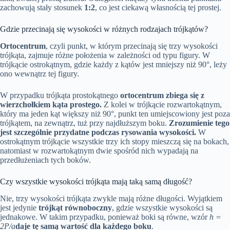
zachowują stały stosunek
1:2
, co jest ciekawą własnością tej prostej.
Gdzie przecinają się wysokości w różnych rodzajach trójkątów?
Ortocentrum
, czyli punkt, w którym przecinają się trzy wysokości
trójkąta, zajmuje różne położenia w zależności od typu figury. W
trójkącie ostrokątnym, gdzie każdy z kątów jest mniejszy niż 90°, leży
ono wewnątrz tej figury.
W przypadku trójkąta prostokątnego
ortocentrum zbiega się z
wierzchołkiem kąta prostego.
Z kolei w trójkącie rozwartokątnym,
który ma jeden kąt większy niż 90°, punkt ten umiejscowiony jest poza
trójkątem, na zewnątrz, tuż przy najdłuższym boku.
Zrozumienie tego
jest szczególnie przydatne podczas rysowania wysokości.
W
ostrokątnym trójkącie wszystkie trzy ich stopy mieszczą się na bokach,
natomiast w rozwartokątnym dwie spośród nich wypadają na
przedłużeniach tych boków.
Czy wszystkie wysokości trójkąta mają taką samą długość?
Nie, trzy wysokości trójkąta zwykle mają różne długości. Wyjątkiem
jest jedynie
trójkąt równoboczny
, gdzie wszystkie wysokości są
jednakowe. W takim przypadku, ponieważ boki są równe, wzór
h =
2P/a
daje tę samą wartość dla każdego boku
.