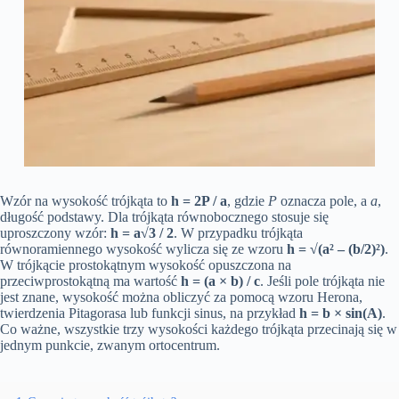
Wzór na wysokość trójkąta to
h = 2P / a
, gdzie
P
oznacza pole, a
a
,
długość podstawy. Dla trójkąta równobocznego stosuje się
uproszczony wzór:
h = a√3 / 2
. W przypadku trójkąta
równoramiennego wysokość wylicza się ze wzoru
h = √(a² – (b/2)²)
.
W trójkącie prostokątnym wysokość opuszczona na
przeciwprostokątną ma wartość
h = (a × b) / c
. Jeśli pole trójkąta nie
jest znane, wysokość można obliczyć za pomocą wzoru Herona,
twierdzenia Pitagorasa lub funkcji sinus, na przykład
h = b × sin(A)
.
Co ważne, wszystkie trzy wysokości każdego trójkąta przecinają się w
jednym punkcie, zwanym ortocentrum.