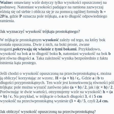
Ważne:
omawiany wzór dotyczy tylko wysokości opuszczonej na
podstawę. Natomiast wysokości padające na ramiona zazwyczaj
różnią się od siebie i oblicza się je za pomocą ogólnej formuły
h =
2P/a
, gdzie
P
oznacza pole trójkąta, a
a
to długość odpowiedniego
ramienia.
Jak wyznaczyć wysokość trójkąta prostokątnego?
W trójkącie prostokątnym
wysokość
zależy od tego, na który bok
została opuszczona. Dwie z nich, na boki proste, zwane
nogami,
pokrywają się właśnie z tymi bokami
. Przykładowo,
wysokość na bok
a
to długość boku
b
, natomiast wysokość na bok
b
jest równa długości
a
. Taka zależność wynika bezpośrednio z faktu
istnienia kąta prostego.
Jeśli chodzi o wysokość opuszczoną na przeciwprostokątną
c
, można
ją obliczyć korzystając ze wzoru:.
H = (a × b) / c,
. Gdzie
a
i
b
to
długości przyprostokątnych. Ten wzór jest konsekwencją równości pól
trójkąta: pole można wyrazić zarówno jako
(a × b) / 2
, jak i
(c × h) / 2
.
Porównując te dwie wartości, otrzymujemy wzór na wysokość:
h = (a
× b) / c.
Na przykład, w trójkącie o bokach długości
3
, 4 i
5 cm
wysokość na przeciwprostokątną wyniesie
(3 × 4) / 5
, czyli
2,4 cm.
Jak obliczyć wysokość opuszczoną na przeciwprostokątną?