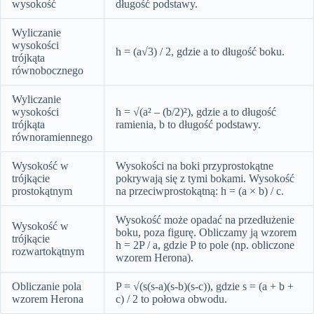
wysokość
długość podstawy.
Wyliczanie
wysokości
h = (a√3) / 2, gdzie a to długość boku.
trójkąta
równobocznego
Wyliczanie
wysokości
h = √(a² – (b/2)²), gdzie a to długość
trójkąta
ramienia, b to długość podstawy.
równoramiennego
Wysokość w
Wysokości na boki przyprostokątne
trójkącie
pokrywają się z tymi bokami. Wysokość
prostokątnym
na przeciwprostokątną: h = (a × b) / c.
Wysokość może opadać na przedłużenie
Wysokość w
boku, poza figurę. Obliczamy ją wzorem
trójkącie
h = 2P / a, gdzie P to pole (np. obliczone
rozwartokątnym
wzorem Herona).
Obliczanie pola
P = √(s(s-a)(s-b)(s-c)), gdzie s = (a + b +
wzorem Herona
c) / 2 to połowa obwodu.