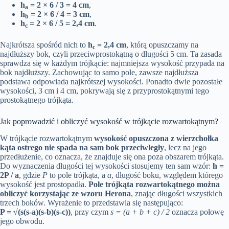
h
= 2 × 6 / 3 = 4 cm
,
a
h
= 2 × 6 / 4 = 3 cm
,
b
h
= 2 × 6 / 5 = 2,4 cm
.
c
Najkrótsza spośród nich to
h
= 2,4 cm
, którą opuszczamy na
c
najdłuższy bok, czyli przeciwprostokątną o długości 5 cm. Ta zasada
sprawdza się w każdym trójkącie: najmniejsza wysokość przypada na
bok najdłuższy. Zachowując to samo pole, zawsze najdłuższa
podstawa odpowiada najkrótszej wysokości. Ponadto dwie pozostałe
wysokości, 3 cm i 4 cm, pokrywają się z przyprostokątnymi tego
prostokątnego trójkąta.
Jak poprowadzić i obliczyć wysokość w trójkącie rozwartokątnym?
W trójkącie rozwartokątnym
wysokość opuszczona z wierzchołka
kąta ostrego nie spada na sam bok przeciwległy
, lecz na jego
przedłużenie, co oznacza, że znajduje się ona poza obszarem trójkąta.
Do wyznaczenia długości tej wysokości stosujemy ten sam wzór:
h =
2P / a
, gdzie
P
to pole trójkąta, a
a
, długość boku, względem którego
wysokość jest prostopadła.
Pole trójkąta rozwartokątnego można
obliczyć korzystając ze wzoru Herona
, znając długości wszystkich
trzech boków. Wyrażenie to przedstawia się następująco:
P = √(s(s-a)(s-b)(s-c))
, przy czym
s = (a + b + c) / 2
oznacza połowę
jego obwodu.