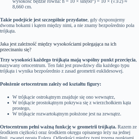
wysokość będzie równa: h = 10 × sin(60°) = 10 × (√3/2) ≈
8,660 cm.
Takie podejście jest szczególnie przydatne
, gdy dysponujemy
dwoma bokami i kątem między nimi, a nie znamy bezpośrednio pola
trójkąta.
Jaka jest zależność między wysokościami polegająca na ich
przecinaniu się?
Trzy wysokości każdego trójkąta mają wspólny punkt przecięcia
,
nazywany ortocentrum. Ten fakt jest prawdziwy dla każdego typu
trójkąta i wynika bezpośrednio z zasad geometrii euklidesowej.
Położenie ortocentrum zależy od kształtu figury:
W trójkącie ostrokątnym znajduje się ono wewnątrz,
W trójkącie prostokątnym pokrywa się z wierzchołkiem kąta
prostego,
W trójkącie rozwartokątnym położone jest na zewnątrz.
Ortocentrum pełni ważną funkcję w geometrii trójkąta.
Razem ze
środkiem ciężkości oraz środkiem okręgu opisanego leży na jednej
linii, zwanej prostą Eulera. Odległości między tymi trzema punktami