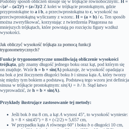
Podobny sposób obliczeń stosuje się w trójkącie równobocznym:.
H =
√(a² – (a/2)²) = (a√3)/2
Z kolei w trójkącie prostokątnym, gdzie
przyprostokątne to
a i b
, a przeciwprostokątna to
c
, wysokość na
przeciwprostokątną wyliczamy z wzoru:.
H = (a × b) / c.
Ten sposób
można zweryfikować, korzystając z twierdzenia Pitagorasa na
mniejszych trójkątach, które powstają po rozcięciu figury wzdłuż
wysokości.
Jak obliczyć wysokość trójkąta za pomocą funkcji
trygonometrycznych?
Funkcje trygonometryczne umożliwiają obliczenie wysokości
trójkąta
, gdy znamy długość jednego boku oraz kąt, pod którym się
on znajduje. Wzór
h = b × sin(A)
pokazuje, że wysokość opadająca
na bok
a
jest iloczynem długości boku
b
i sinusa kąta
A
, który tworzy
się między tym bokiem a podstawą. Podstawą tego wzoru jest definicja
sinusa w trójkącie prostokątnym:
sin(A) = h / b
. Stąd łatwo
wyprowadzić, że
h = b × sin(A)
.
Przykłady ilustrujące zastosowanie tej metody:
Jeśli bok
b
ma 8 cm, a kąt
A
wynosi 45°, to wysokość wyniesie:
h = 8 × sin(45°) = 8 × (√2/2) ≈ 5,657 cm,
W przypadku kąta
A
równego 60° i boku
b
o długości 10 cm,