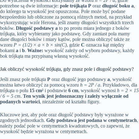
Do wyliczenia wysokości korzystamy ze wzoru
h = 2P / a
, gdzie
potrzebne są dwie informacje:
pole trójkąta P
oraz
długość boku a
,
do którego ta wysokość jest opuszczona. Pole może być podane
bezpośrednio lub obliczone za pomocą różnych metod, na przykład
wykorzystując wzór Herona, jeśli znamy długości wszystkich trzech
boków.
Długość podstawy a
to po prostu miara jednego z boków
trójkąta, który wybieramy jako podstawę. Gdy zamiast pola mamy
dane długości boków i miary kątów, pole można obliczyć także ze
wzoru
P = (1/2) × a × b × sin(C)
, gdzie
C
oznacza kąt między
bokami
a
i
b
.
Ważne:
wysokość zależy od wyboru podstawy, każdy
bok trójkąta ma przypisaną własną wysokość.
Jak obliczyć wysokość trójkąta, gdy znasz pole i długość podstawy?
Jeśli znasz pole trójkąta
P
oraz długość jego podstawy
a
, wysokość
można łatwo obliczyć za pomocą wzoru
h = 2P / a
. Przykładowo, dla
trójkąta o polu
15 cm²
i podstawie
6 cm
, wysokość wynosi
h = 2 × 15
/ 6 = 5 cm
.
Ten wynik jest jednoznaczny i zależy wyłącznie od
podanych wartości
, niezależnie od kształtu figury.
Kluczowe jest, aby pole oraz długość podstawy były wyrażone w
zgodnych jednostkach.
Gdy podstawa jest podana w centymetrach
,
należy podać pole w centymetrach kwadratowych, co zapewni, że
wysokość będzie wyrażona w centymetrach.