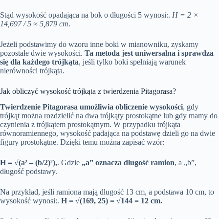
Stąd wysokość opadająca na bok o długości 5 wynosi:.
H = 2 ×
14,697 / 5 ≈ 5,879 cm
.
Jeżeli podstawimy do wzoru inne boki w mianowniku, zyskamy
pozostałe dwie wysokości.
Ta metoda jest uniwersalna i sprawdza
się dla każdego trójkąta
, jeśli tylko boki spełniają warunek
nierówności trójkąta.
Jak obliczyć wysokość trójkąta z twierdzenia Pitagorasa?
Twierdzenie Pitagorasa umożliwia obliczenie wysokości
, gdy
trójkąt można rozdzielić na dwa trójkąty prostokątne lub gdy mamy do
czynienia z trójkątem prostokątnym. W przypadku trójkąta
równoramiennego, wysokość padająca na podstawę dzieli go na dwie
figury prostokątne. Dzięki temu można zapisać wzór:
H = √(a² – (b/2)²),
. Gdzie
„a” oznacza długość ramion
, a „b”,
długość podstawy.
Na przykład, jeśli ramiona mają długość 13 cm, a podstawa 10 cm, to
wysokość wynosi:.
H = √(169, 25) = √144 = 12 cm.