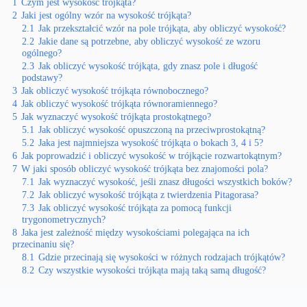
1
Czym jest wysokość trójkąta?
2
Jaki jest ogólny wzór na wysokość trójkąta?
2.1
Jak przekształcić wzór na pole trójkąta, aby obliczyć wysokość?
2.2
Jakie dane są potrzebne, aby obliczyć wysokość ze wzoru
ogólnego?
2.3
Jak obliczyć wysokość trójkąta, gdy znasz pole i długość
podstawy?
3
Jak obliczyć wysokość trójkąta równobocznego?
4
Jak obliczyć wysokość trójkąta równoramiennego?
5
Jak wyznaczyć wysokość trójkąta prostokątnego?
5.1
Jak obliczyć wysokość opuszczoną na przeciwprostokątną?
5.2
Jaka jest najmniejsza wysokość trójkąta o bokach 3, 4 i 5?
6
Jak poprowadzić i obliczyć wysokość w trójkącie rozwartokątnym?
7
W jaki sposób obliczyć wysokość trójkąta bez znajomości pola?
7.1
Jak wyznaczyć wysokość, jeśli znasz długości wszystkich boków?
7.2
Jak obliczyć wysokość trójkąta z twierdzenia Pitagorasa?
7.3
Jak obliczyć wysokość trójkąta za pomocą funkcji
trygonometrycznych?
8
Jaka jest zależność między wysokościami polegająca na ich
przecinaniu się?
8.1
Gdzie przecinają się wysokości w różnych rodzajach trójkątów?
8.2
Czy wszystkie wysokości trójkąta mają taką samą długość?