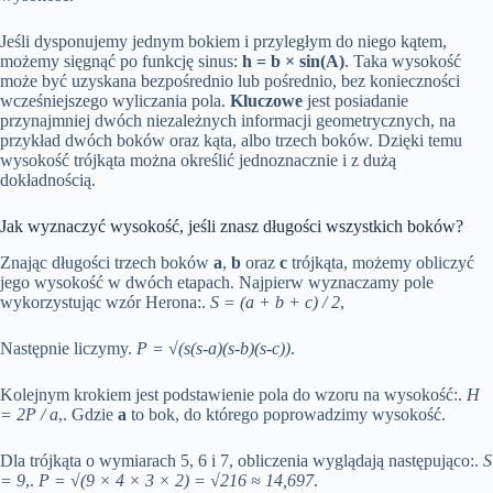
Jeśli dysponujemy jednym bokiem i przyległym do niego kątem,
możemy sięgnąć po funkcję sinus:
h = b × sin(A)
. Taka wysokość
może być uzyskana bezpośrednio lub pośrednio, bez konieczności
wcześniejszego wyliczania pola.
Kluczowe
jest posiadanie
przynajmniej dwóch niezależnych informacji geometrycznych, na
przykład dwóch boków oraz kąta, albo trzech boków. Dzięki temu
wysokość trójkąta można określić jednoznacznie i z dużą
dokładnością.
Jak wyznaczyć wysokość, jeśli znasz długości wszystkich boków?
Znając długości trzech boków
a
,
b
oraz
c
trójkąta, możemy obliczyć
jego wysokość w dwóch etapach. Najpierw wyznaczamy pole
wykorzystując wzór Herona:.
S = (a + b + c) / 2
,
Następnie liczymy.
P = √(s(s-a)(s-b)(s-c))
.
Kolejnym krokiem jest podstawienie pola do wzoru na wysokość:.
H
= 2P / a
,. Gdzie
a
to bok, do którego poprowadzimy wysokość.
Dla trójkąta o wymiarach 5, 6 i 7, obliczenia wyglądają następująco:.
S
= 9
,.
P = √(9 × 4 × 3 × 2) = √216 ≈ 14,697
.