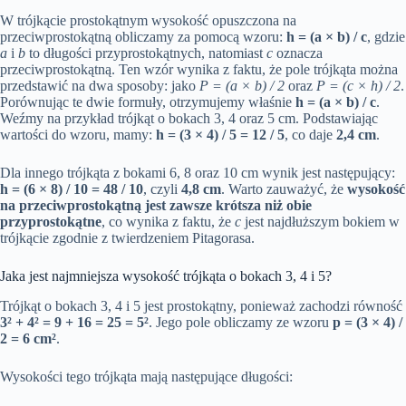
W trójkącie prostokątnym wysokość opuszczona na
przeciwprostokątną obliczamy za pomocą wzoru:
h = (a × b) / c
, gdzie
a
i
b
to długości przyprostokątnych, natomiast
c
oznacza
przeciwprostokątną. Ten wzór wynika z faktu, że pole trójkąta można
przedstawić na dwa sposoby: jako
P = (a × b) / 2
oraz
P = (c × h) / 2
.
Porównując te dwie formuły, otrzymujemy właśnie
h = (a × b) / c
.
Weźmy na przykład trójkąt o bokach 3, 4 oraz 5 cm. Podstawiając
wartości do wzoru, mamy:
h = (3 × 4) / 5 = 12 / 5
, co daje
2,4 cm
.
Dla innego trójkąta z bokami 6, 8 oraz 10 cm wynik jest następujący:
h = (6 × 8) / 10 = 48 / 10
, czyli
4,8 cm
. Warto zauważyć, że
wysokość
na przeciwprostokątną jest zawsze krótsza niż obie
przyprostokątne
, co wynika z faktu, że
c
jest najdłuższym bokiem w
trójkącie zgodnie z twierdzeniem Pitagorasa.
Jaka jest najmniejsza wysokość trójkąta o bokach 3, 4 i 5?
Trójkąt o bokach 3, 4 i 5 jest prostokątny, ponieważ zachodzi równość
3² + 4² = 9 + 16 = 25 = 5²
. Jego pole obliczamy ze wzoru
p = (3 × 4) /
2 = 6 cm²
.
Wysokości tego trójkąta mają następujące długości: