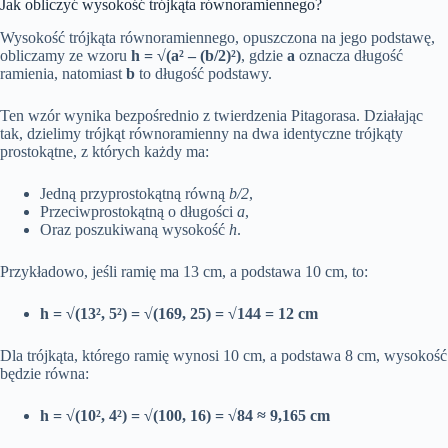
Jak obliczyć wysokość trójkąta równoramiennego?
Wysokość trójkąta równoramiennego, opuszczona na jego podstawę,
obliczamy ze wzoru
h = √(a² – (b/2)²)
, gdzie
a
oznacza długość
ramienia, natomiast
b
to długość podstawy.
Ten wzór wynika bezpośrednio z twierdzenia Pitagorasa. Działając
tak, dzielimy trójkąt równoramienny na dwa identyczne trójkąty
prostokątne, z których każdy ma:
Jedną przyprostokątną równą
b/2
,
Przeciwprostokątną o długości
a
,
Oraz poszukiwaną wysokość
h
.
Przykładowo, jeśli ramię ma 13 cm, a podstawa 10 cm, to:
h = √(13², 5²) = √(169, 25) = √144 = 12 cm
Dla trójkąta, którego ramię wynosi 10 cm, a podstawa 8 cm, wysokość
będzie równa:
h = √(10², 4²) = √(100, 16) = √84 ≈ 9,165 cm