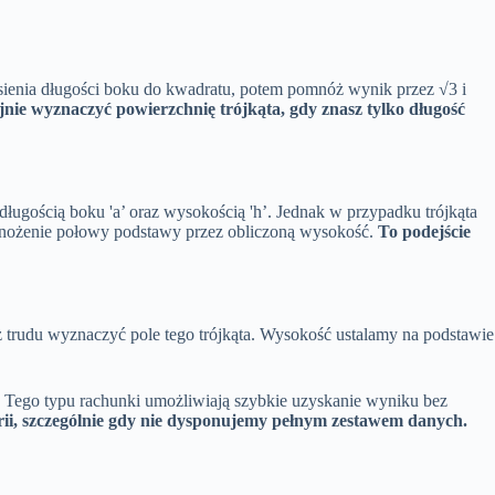
esienia długości boku do kwadratu, potem pomnóż wynik przez √3 i
nie wyznaczyć powierzchnię trójkąta, gdy znasz tylko długość
ługością boku 'a’ oraz wysokością 'h’. Jednak w przypadku trójkąta
pomnożenie połowy podstawy przez obliczoną wysokość.
To podejście
 trudu wyznaczyć pole tego trójkąta. Wysokość ustalamy na podstawie
. Tego typu rachunki umożliwiają szybkie uzyskanie wyniku bez
rii, szczególnie gdy nie dysponujemy pełnym zestawem danych.