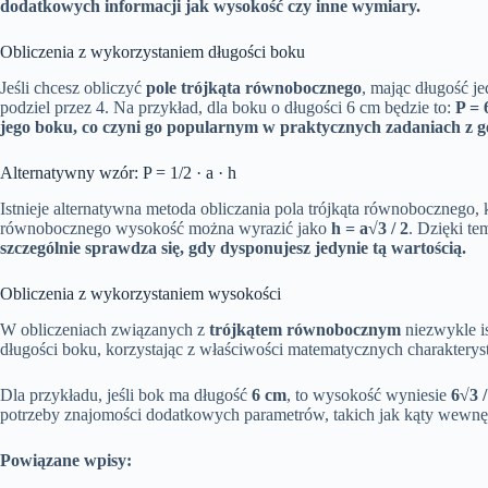
dodatkowych informacji jak wysokość czy inne wymiary.
Obliczenia z wykorzystaniem długości boku
Jeśli chcesz obliczyć
pole trójkąta równobocznego
, mając długość j
podziel przez 4. Na przykład, dla boku o długości 6 cm będzie to:
P = 
jego boku, co czyni go popularnym w praktycznych zadaniach z g
Alternatywny wzór: P = 1/2 · a · h
Istnieje alternatywna metoda obliczania pola trójkąta równobocznego,
równobocznego wysokość można wyrazić jako
h = a√3 / 2
. Dzięki t
szczególnie sprawdza się, gdy dysponujesz jedynie tą wartością.
Obliczenia z wykorzystaniem wysokości
W obliczeniach związanych z
trójkątem równobocznym
niezwykle is
długości boku, korzystając z właściwości matematycznych charakteryst
Dla przykładu, jeśli bok ma długość
6 cm
, to wysokość wyniesie
6√3 
potrzeby znajomości dodatkowych parametrów, takich jak kąty wewnę
Powiązane wpisy: