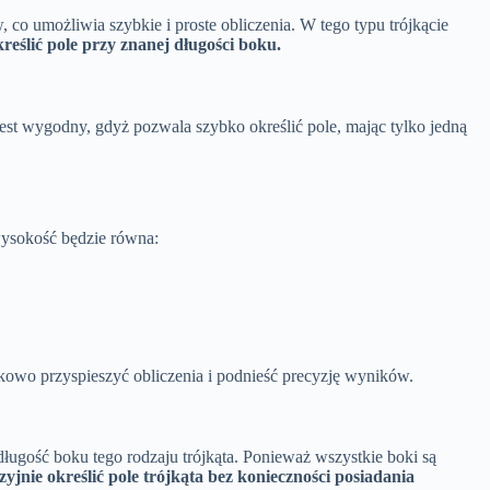
 co umożliwia szybkie i proste obliczenia. W tego typu trójkącie
eślić pole przy znanej długości boku.
jest wygodny, gdyż pozwala szybko określić pole, mając tylko jedną
sokość będzie równa:
kowo przyspieszyć obliczenia i podnieść precyzję wyników.
je długość boku tego rodzaju trójkąta. Ponieważ wszystkie boki są
jnie określić pole trójkąta bez konieczności posiadania