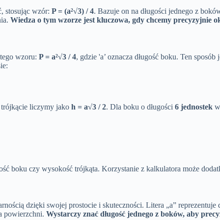
, stosując wzór:
P = (a²√3) / 4
. Bazuje on na długości jednego z boków,
nia.
Wiedza o tym wzorze jest kluczowa, gdy chcemy precyzyjnie okr
stego wzoru:
P = a²√3 / 4
, gdzie 'a’ oznacza długość boku. Ten sposób 
ie:
 trójkącie liczymy jako
h = a√3 / 2
. Dla boku o długości
6 jednostek
wy
ość boku czy wysokość trójkąta. Korzystanie z kalkulatora może dodat
ularnością dzięki swojej prostocie i skuteczności. Litera „a” reprezentu
la powierzchni.
Wystarczy znać długość jednego z boków, aby precyzy