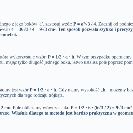
ednego z jego boków 'a’, zastosuj wzór:
P = a²√3 / 4
. Zacznij od podni
6²√3 / 4 = 36√3 / 4 = 9√3 cm²
.
Ten sposób pozwala szybko i precyzyj
eometrii.
 która wykorzystuje wzór:
P = 1/2 · a · h
. W tym przypadku operujemy d
emu, mając tylko długość jednego boku, łatwo ustalisz pole poprzez 
totny jest wzór
P = 1/2 · a · h
. Gdy mamy wysokość „
h
„, możemy bez
ycznych dla tego rodzaju trójkąta.
/ 2 cm
. Pole obliczamy wówczas jako
P = 1/2 · 6 · (6√3 / 2) = 9√3 cm²
trzne.
Właśnie dlatego ta metoda jest bardzo praktyczna w geomet