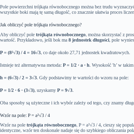
Pole powierzchni trójkąta równobocznego można bez trudu wyznaczyć
wszystkie boki mają tę samą długość, co znacznie ułatwia proces licze
Jak obliczyć pole trójkąta równobocznego?
Aby obliczyć pole
trójkąta równobocznego
, można skorzystać z pro
wartość. Przykładowo, jeśli bok ma
8 jednostek długości
, pole wynies
P = (8²√3) / 4 = 16√3
, co daje około 27,71 jednostek kwadratowych.
Istnieje też alternatywna metoda:
P = 1/2 · a · h
. Wysokość 'h’ w takim
h = (6√3) / 2 = 3√3
. Gdy podstawimy te wartości do wzoru na pole:
P = 1/2 · 6 · (3√3)
, uzyskamy
P = 9√3
.
Oba sposoby są użyteczne i ich wybór zależy od tego, czy znamy dług
Wzór na pole: P = a²√3 / 4
Wzór na pole
trójkąta równobocznego
, P = a²√3 / 4, cieszy się pop
identyczne, wzór ten doskonale nadaje się do szybkiego obliczania po