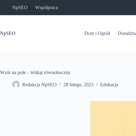
Przejdź
NpSEO
Współpraca
do
treści
NpSEO
Dom i Ogród
Doradzt
Wzór na pole – trójkąt równoboczny
Redakcja NpSEO
28 lutego, 2025
Edukacja