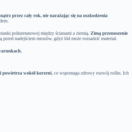
ątrz przez cały rok, nie narażając się na uszkodzenia
odem.
pianki poliuretanowej między ścianami a ziemią.
Zimą przenoszenie
ą przed nadejściem mrozów, gdyż lód może rozsadzić materiał.
 warunkach.
ji powietrza wokół korzeni
, co wspomaga zdrowy rozwój roślin. Ich