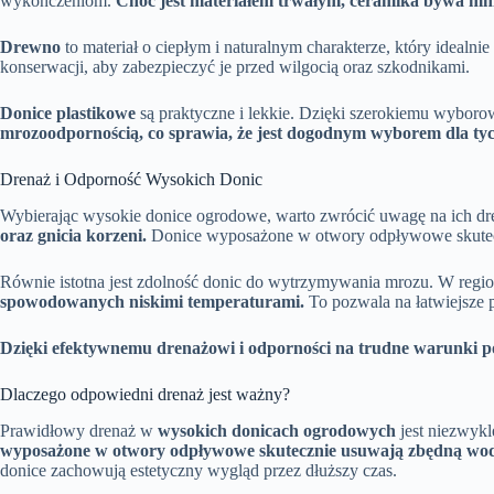
wykończeniom.
Choć jest materiałem trwałym, ceramika bywa mn
Drewno
to materiał o ciepłym i naturalnym charakterze, który idealni
konserwacji, aby zabezpieczyć je przed wilgocią oraz szkodnikami.
Donice plastikowe
są praktyczne i lekkie. Dzięki szerokiemu wyboro
mrozoodpornością, co sprawia, że jest dogodnym wyborem dla tych,
Drenaż i Odporność Wysokich Donic
Wybierając wysokie donice ogrodowe, warto zwrócić uwagę na ich dr
oraz gnicia korzeni.
Donice wyposażone w otwory odpływowe skutecz
Równie istotna jest zdolność donic do wytrzymywania mrozu. W regi
spowodowanych niskimi temperaturami.
To pozwala na łatwiejsze 
Dzięki efektywnemu drenażowi i odporności na trudne warunki po
Dlaczego odpowiedni drenaż jest ważny?
Prawidłowy drenaż w
wysokich donicach ogrodowych
jest niezwykl
wyposażone w otwory odpływowe skutecznie usuwają zbędną wo
donice zachowują estetyczny wygląd przez dłuższy czas.