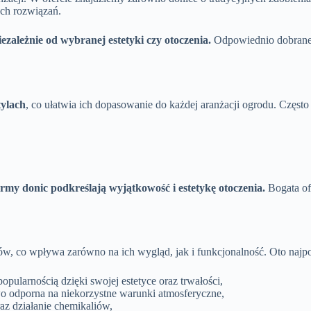
ch rozwiązań.
zależnie od wybranej estetyki czy otoczenia.
Odpowiednio dobrane 
tylach
, co ułatwia ich dopasowanie do każdej aranżacji ogrodu. Często 
rmy donic podkreślają wyjątkowość i estetykę otoczenia.
Bogata of
 co wpływa zarówno na ich wygląd, jak i funkcjonalność. Oto najpop
popularnością dzięki swojej estetyce oraz trwałości,
wo odporna na niekorzystne warunki atmosferyczne,
az działanie chemikaliów,