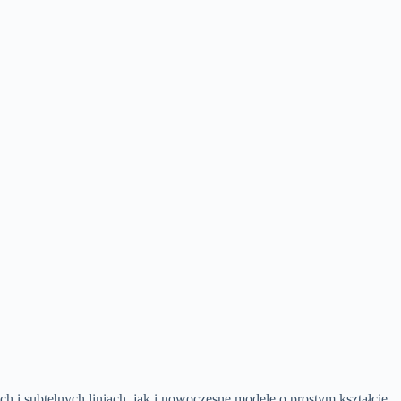
h i subtelnych liniach, jak i nowoczesne modele o prostym kształcie