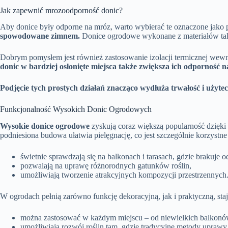
Jak zapewnić mrozoodporność donic?
Aby donice były odporne na mróz, warto wybierać te oznaczone jako 
spowodowane zimnem.
Donice ogrodowe wykonane z materiałów ta
Dobrym pomysłem jest również zastosowanie izolacji termicznej wewną
donic w bardziej osłonięte miejsca także zwiększa ich odporność n
Podjęcie tych prostych działań znacząco wydłuża trwałość i uż
Funkcjonalność Wysokich Donic Ogrodowych
Wysokie donice ogrodowe
zyskują coraz większą popularność dzięki
podniesiona budowa ułatwia pielęgnację, co jest szczególnie korzystne
świetnie sprawdzają się na balkonach i tarasach, gdzie brakuje 
pozwalają na uprawę różnorodnych gatunków roślin,
umożliwiają tworzenie atrakcyjnych kompozycji przestrzennych
W ogrodach pełnią zarówno funkcję dekoracyjną, jak i praktyczną, sta
można zastosować w każdym miejscu – od niewielkich balkonów
umożliwiają rozwój roślin tam, gdzie tradycyjne metody uprawy