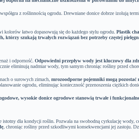
iej odporna na mechaniczne uszkodzenia w porównaniu do innyc
e współgra z roślinnością ogrodu. Drewniane donice dobrze izolują ter
wi kolorów łatwo dopasowują się do każdego stylu ogrodu.
Plastik ch
 którzy szukają trwałych rozwiązań bez potrzeby częstej pielęgna
enaż i odporność.
Odpowiedni przepływ wody jest kluczowy dla zdr
nie eliminują nadmiar wody, tym samym chroniąc rośliny przed cho
onach o surowych zimach,
mrozoodporne pojemniki mogą pozostać n
planowanie ogrodu, eliminując konieczność przenoszenia ciężkich don
godowe, wysokie donice ogrodowe stanowią trwałe i funkcjonalne
e istotny dla kondycji roślin. Pozwala na swobodną cyrkulację wody, c
dę
, chroniąc rośliny przed szkodliwymi konsekwencjami jej zastoju. D