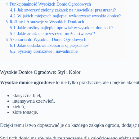
4
Funkcjonalność Wysokich Donic Ogrodowych
4.1
Jak stworzyć zielony zakątek na niewielkiej przestrzeni?
4.2
W jakich miejscach najlepiej wykorzystać wysokie donice?
5
Rośliny i Aranżacje w Wysokich Donicach
5.1
Jakie rośliny najlepiej uprawiać w wysokich donicach?
5.2
Jakie aranżacje przestrzeni można stworzyć?
6
Akcesoria do Wysokich Donic Ogrodowych
6.1
Jakie dodatkowe akcesoria są przydatne?
6.2
Systemy drenażowe i nawadnianie
Wysokie Donice Ogrodowe: Styl i Kolor
Wysokie donice ogrodowe
to nie tylko praktyczne, ale i piękne akce
klasyczna biel,
intensywna czerwień,
zieleń,
złote tonacje.
Dzięki temu łatwo dopasować je do każdego zakątka ogrodu, dodając m
Styl tych donic ma równie duże znaczenie dla całościowego efektu ara