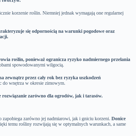
h tworzyw.
micznie korzenie roślin. Niemniej jednak wymagają one regularnej
arakteryzuje się odpornością na warunki pogodowe oraz
cji.
owia roślin, ponieważ ogranicza ryzyko nadmiernego przelania
robami spowodowanymi wilgocią.
a zewnątrz przez cały rok bez ryzyka uszkodzeń
ic do wnętrza w okresie zimowym.
 rozwiązanie zarówno dla ogrodów, jak i tarasów.
o zapobiega zarówno jej nadmiarowi, jak i gniciu korzeni.
Donice
zięki temu rośliny rozwijają się w optymalnych warunkach, a same