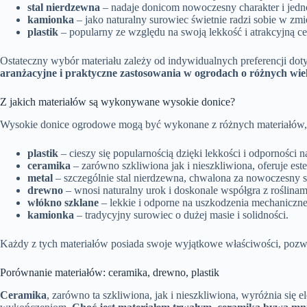
stal nierdzewna
– nadaje donicom nowoczesny charakter i jedno
kamionka
– jako naturalny surowiec świetnie radzi sobie w 
plastik
– popularny ze względu na swoją lekkość i atrakcyjną 
Ostateczny wybór materiału zależy od indywidualnych preferencji do
aranżacyjne i praktyczne zastosowania w ogrodach o różnych wiel
Z jakich materiałów są wykonywane wysokie donice?
Wysokie donice ogrodowe mogą być wykonane z różnych materiałów, co
plastik
– cieszy się popularnością dzięki lekkości i odporności 
ceramika
– zarówno szkliwiona jak i nieszkliwiona, oferuje este
metal
– szczególnie stal nierdzewna, chwalona za nowoczesny st
drewno
– wnosi naturalny urok i doskonale współgra z roślinam
włókno szklane
– lekkie i odporne na uszkodzenia mechaniczne
kamionka
– tradycyjny surowiec o dużej masie i solidności.
Każdy z tych materiałów posiada swoje wyjątkowe właściwości, pozwa
Porównanie materiałów: ceramika, drewno, plastik
Ceramika
, zarówno ta szkliwiona, jak i nieszkliwiona, wyróżnia si