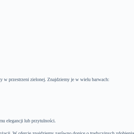
nty w przestrzeni zielonej. Znajdziemy je w wielu barwach:
u elegancji lub przytulności.
nżacji. W ofercie znajdziemy zarówno donice o tradycyjnych zdobieniac