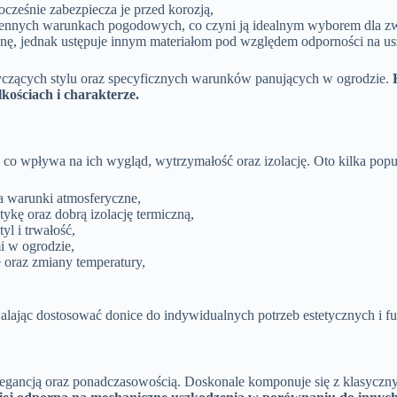
cześnie zabezpiecza je przed korozją,
zmiennych warunkach pogodowych, co czyni ją idealnym wyborem dla 
cenę, jednak ustępuje innym materiałom pod względem odporności na u
tyczących stylu oraz specyficznych warunków panujących w ogrodzie.
kościach i charakterze.
 wpływa na ich wygląd, wytrzymałość oraz izolację. Oto kilka popul
na warunki atmosferyczne,
tykę oraz dobrą izolację termiczną,
yl i trwałość,
i w ogrodzie,
 oraz zmiany temperatury,
lając dostosować donice do indywidualnych potrzeb estetycznych i f
ę elegancją oraz ponadczasowością. Doskonale komponuje się z klasycz