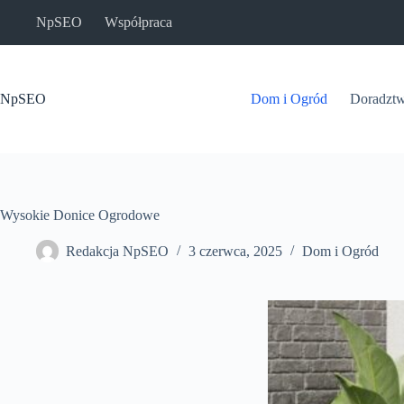
Przejdź
NpSEO
Współpraca
do
treści
NpSEO
Dom i Ogród
Doradzt
Wysokie Donice Ogrodowe
Redakcja NpSEO
3 czerwca, 2025
Dom i Ogród