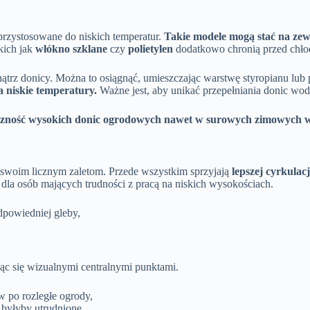
przystosowane do niskich temperatur.
Takie modele mogą stać na zewn
kich jak
włókno szklane
czy
polietylen
dodatkowo chronią przed chł
trz donicy. Można to osiągnąć, umieszczając warstwę styropianu lub 
a niskie temperatury.
Ważne jest, aby unikać przepełniania donic wod
yteczność wysokich donic ogrodowych nawet w surowych zimowych
 swoim licznym zaletom. Przede wszystkim sprzyjają
lepszej cyrkulac
 dla osób mających trudności z pracą na niskich wysokościach.
odpowiedniej gleby,
.
jąc się wizualnymi centralnymi punktami.
 po rozległe ogrody,
 byłyby utrudnione,