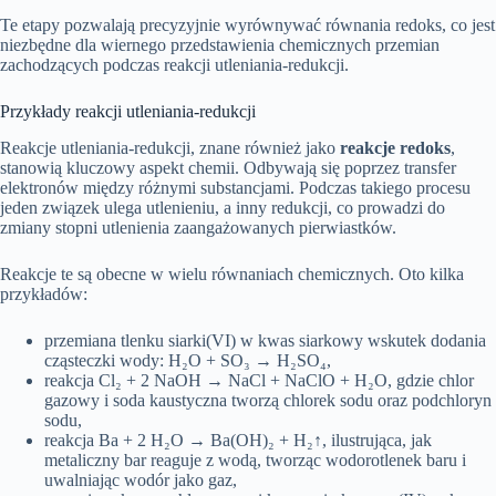
Te etapy pozwalają precyzyjnie wyrównywać równania redoks, co jest
niezbędne dla wiernego przedstawienia chemicznych przemian
zachodzących podczas reakcji utleniania-redukcji.
Przykłady reakcji utleniania-redukcji
Reakcje utleniania-redukcji, znane również jako
reakcje redoks
,
stanowią kluczowy aspekt chemii. Odbywają się poprzez transfer
elektronów między różnymi substancjami. Podczas takiego procesu
jeden związek ulega utlenieniu, a inny redukcji, co prowadzi do
zmiany stopni utlenienia zaangażowanych pierwiastków.
Reakcje te są obecne w wielu równaniach chemicznych. Oto kilka
przykładów:
przemiana tlenku siarki(VI) w kwas siarkowy wskutek dodania
cząsteczki wody: H₂O + SO₃ → H₂SO₄,
reakcja Cl₂ + 2 NaOH → NaCl + NaClO + H₂O, gdzie chlor
gazowy i soda kaustyczna tworzą chlorek sodu oraz podchloryn
sodu,
reakcja Ba + 2 H₂O → Ba(OH)₂ + H₂↑, ilustrująca, jak
metaliczny bar reaguje z wodą, tworząc wodorotlenek baru i
uwalniając wodór jako gaz,