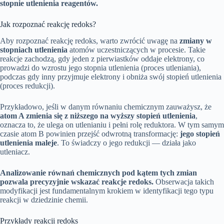
stopnie utlenienia reagentów.
Jak rozpoznać reakcję redoks?
Aby rozpoznać reakcję redoks, warto zwrócić uwagę na
zmiany w
stopniach utlenienia
atomów uczestniczących w procesie. Takie
reakcje zachodzą, gdy jeden z pierwiastków oddaje elektrony, co
prowadzi do wzrostu jego stopnia utlenienia (proces utleniania),
podczas gdy inny przyjmuje elektrony i obniża swój stopień utlenienia
(proces redukcji).
Przykładowo, jeśli w danym równaniu chemicznym zauważysz, że
atom A zmienia się z niższego na wyższy stopień utlenienia
,
oznacza to, że ulega on utlenianiu i pełni rolę reduktora. W tym samym
czasie atom B powinien przejść odwrotną transformację:
jego stopień
utlenienia maleje
. To świadczy o jego redukcji — działa jako
utleniacz.
Analizowanie równań chemicznych pod kątem tych zmian
pozwala precyzyjnie wskazać reakcje redoks.
Obserwacja takich
modyfikacji jest fundamentalnym krokiem w identyfikacji tego typu
reakcji w dziedzinie chemii.
Przykłady reakcji redoks