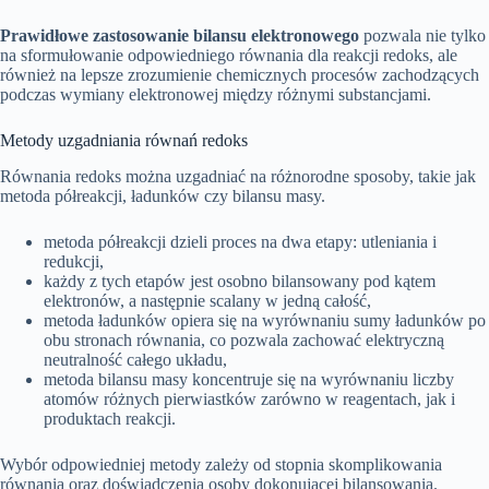
Prawidłowe zastosowanie bilansu elektronowego
pozwala nie tylko
na sformułowanie odpowiedniego równania dla reakcji redoks, ale
również na lepsze zrozumienie chemicznych procesów zachodzących
podczas wymiany elektronowej między różnymi substancjami.
Metody uzgadniania równań redoks
Równania redoks można uzgadniać na różnorodne sposoby, takie jak
metoda półreakcji, ładunków czy bilansu masy.
metoda półreakcji dzieli proces na dwa etapy: utleniania i
redukcji,
każdy z tych etapów jest osobno bilansowany pod kątem
elektronów, a następnie scalany w jedną całość,
metoda ładunków opiera się na wyrównaniu sumy ładunków po
obu stronach równania, co pozwala zachować elektryczną
neutralność całego układu,
metoda bilansu masy koncentruje się na wyrównaniu liczby
atomów różnych pierwiastków zarówno w reagentach, jak i
produktach reakcji.
Wybór odpowiedniej metody zależy od stopnia skomplikowania
równania oraz doświadczenia osoby dokonującej bilansowania.