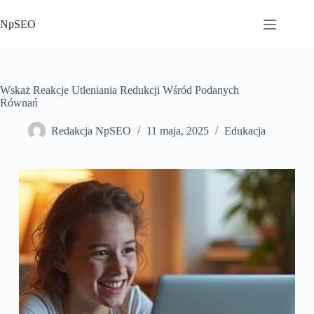
Przejdź
do
NpSEO
treści
Wskaż Reakcje Utleniania Redukcji Wśród Podanych
Równań
Redakcja NpSEO
11 maja, 2025
Edukacja