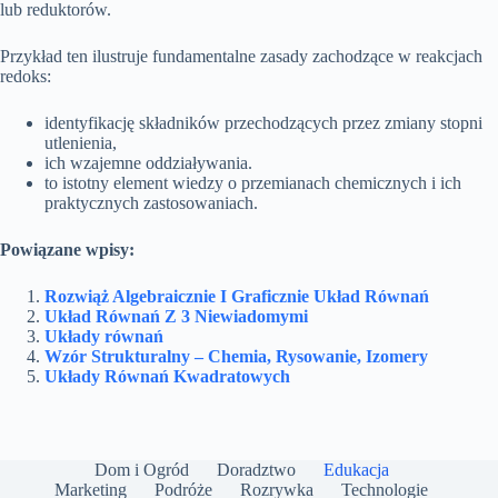
lub reduktorów.
Przykład ten ilustruje fundamentalne zasady zachodzące w reakcjach
redoks:
identyfikację składników przechodzących przez zmiany stopni
utlenienia,
ich wzajemne oddziaływania.
to istotny element wiedzy o przemianach chemicznych i ich
praktycznych zastosowaniach.
Powiązane wpisy:
Rozwiąż Algebraicznie I Graficznie Układ Równań
Układ Równań Z 3 Niewiadomymi
Układy równań
Wzór Strukturalny – Chemia, Rysowanie, Izomery
Układy Równań Kwadratowych
Dom i Ogród
Doradztwo
Edukacja
Marketing
Podróże
Rozrywka
Technologie