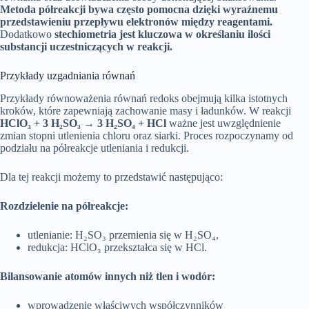
Metoda półreakcji bywa często pomocna dzięki wyraźnemu
przedstawieniu przepływu elektronów między reagentami.
Dodatkowo
stechiometria jest kluczowa w określaniu ilości
substancji uczestniczących w reakcji.
Przykłady uzgadniania równań
Przykłady równoważenia równań redoks obejmują kilka istotnych
kroków, które zapewniają zachowanie masy i ładunków. W reakcji
HClO₃ + 3 H₂SO₃ → 3 H₂SO₄ + HCl
ważne jest uwzględnienie
zmian stopni utlenienia chloru oraz siarki. Proces rozpoczynamy od
podziału na półreakcje utleniania i redukcji.
Dla tej reakcji możemy to przedstawić następująco:
Rozdzielenie na półreakcje:
utlenianie: H₂SO₃ przemienia się w H₂SO₄,
redukcja: HClO₃ przekształca się w HCl.
Bilansowanie atomów innych niż tlen i wodór:
wprowadzenie właściwych współczynników