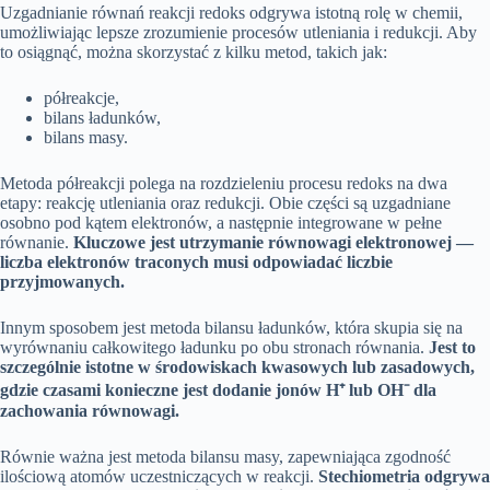
Uzgadnianie równań reakcji redoks odgrywa istotną rolę w chemii,
umożliwiając lepsze zrozumienie procesów utleniania i redukcji. Aby
to osiągnąć, można skorzystać z kilku metod, takich jak:
półreakcje,
bilans ładunków,
bilans masy.
Metoda półreakcji polega na rozdzieleniu procesu redoks na dwa
etapy: reakcję utleniania oraz redukcji. Obie części są uzgadniane
osobno pod kątem elektronów, a następnie integrowane w pełne
równanie.
Kluczowe jest utrzymanie równowagi elektronowej —
liczba elektronów traconych musi odpowiadać liczbie
przyjmowanych.
Innym sposobem jest metoda bilansu ładunków, która skupia się na
wyrównaniu całkowitego ładunku po obu stronach równania.
Jest to
szczególnie istotne w środowiskach kwasowych lub zasadowych,
gdzie czasami konieczne jest dodanie jonów H⁺ lub OH⁻ dla
zachowania równowagi.
Równie ważna jest metoda bilansu masy, zapewniająca zgodność
ilościową atomów uczestniczących w reakcji.
Stechiometria odgrywa