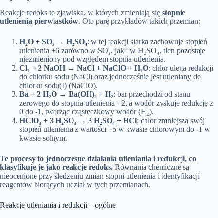
Reakcje redoks to zjawiska, w których zmieniają się
stopnie
utlenienia pierwiastków
. Oto parę przykładów takich przemian:
H₂O + SO₃ → H₂SO₄
: w tej reakcji siarka zachowuje stopień
utlenienia +6 zarówno w SO₃, jak i w H₂SO₄, tlen pozostaje
niezmieniony pod względem stopnia utlenienia.
Cl₂ + 2 NaOH → NaCl + NaClO + H₂O
: chlor ulega redukcji
do chlorku sodu (NaCl) oraz jednocześnie jest utleniany do
chlorku sodu(I) (NaClO).
Ba + 2 H₂O → Ba(OH)₂ + H₂
: bar przechodzi od stanu
zerowego do stopnia utlenienia +2, a wodór zyskuje redukcję z
0 do -1, tworząc cząsteczkowy wodór (H₂).
HClO₃ + 3 H₂SO₃ → 3 H₂SO₄ + HCl
: chlor zmniejsza swój
stopień utlenienia z wartości +5 w kwasie chlorowym do -1 w
kwasie solnym.
Te procesy to jednoczesne działania utleniania i redukcji, co
klasyfikuje je jako reakcje redoks.
Równania chemiczne są
nieocenione przy śledzeniu zmian stopni utlenienia i identyfikacji
reagentów biorących udział w tych przemianach.
Reakcje utleniania i redukcji – ogólne