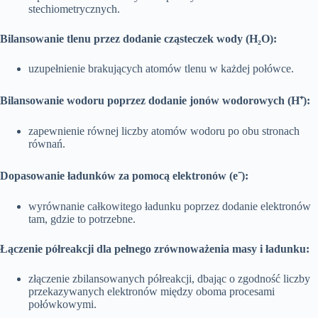
stechiometrycznych.
Bilansowanie tlenu przez dodanie cząsteczek wody (H₂O):
uzupełnienie brakujących atomów tlenu w każdej połówce.
Bilansowanie wodoru poprzez dodanie jonów wodorowych (H⁺):
zapewnienie równej liczby atomów wodoru po obu stronach
równań.
Dopasowanie ładunków za pomocą elektronów (e⁻):
wyrównanie całkowitego ładunku poprzez dodanie elektronów
tam, gdzie to potrzebne.
Łączenie półreakcji dla pełnego zrównoważenia masy i ładunku:
złączenie zbilansowanych półreakcji, dbając o zgodność liczby
przekazywanych elektronów między oboma procesami
połówkowymi.