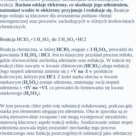
reakcji.
Barium oddaje elektrony, co skutkuje jego utlenieniem,
natomiast wodór te elektrony przyjmuje i redukuje się.
Reakcje
tego rodzaju są kluczowe dla zrozumienia podstaw chemii
nieorganicznej oraz procesów zachodzących w różnych środowiskach
chemicznych.
Reakcja HClO₃+3 H₂SO₃ do 3 H₂SO₄+HCl
Reakcja chemiczna, w której
HClO₃
reaguje z
3 H₂SO₃
, prowadzi do
powstania
3 H₂SO₄
i
HCl
. Jest to klasyczny przykład procesu redoks,
gdzie równocześnie zachodzą utlenianie oraz redukcja. W trakcie tej
reakcji chlor zawarty w kwasie chlorowym (
HClO₃
) ulega redukcji.
Jego stopień utlenienia zmienia się z
+V na -I
w produkcie
końcowym, którym jest
HCl
. Z kolei siarka obecna w kwasie
siarkawym (
H₂SO₃
) zostaje utleniona, zmieniając swój stopień
utlenienia z
+IV na +VI
, co prowadzi do formowania się kwasu
siarkowego (
H₂SO₄
).
W tym procesie chlor pełni rolę substancji redukowanej, podczas gdy
siarka jest elementem ulegającym utlenieniu. Oba te zjawiska są ze
sobą nierozerwalnie związane i nie mogą występować niezależnie;
stanowią kluczowy aspekt reakcji redoks. Analizowanie zmian stopni
utlenienia pozwala lepiej zrozumieć mechanikę tego procesu
chemicznego oraz funkcję poszczególnych substancji jako utleniaczy