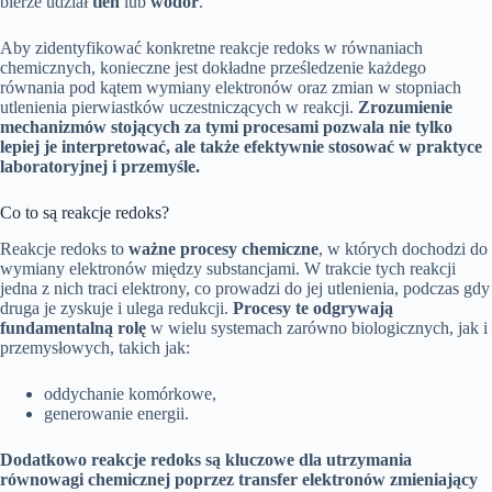
bierze udział
tlen
lub
wodór
.
Aby zidentyfikować konkretne reakcje redoks w równaniach
chemicznych, konieczne jest dokładne prześledzenie każdego
równania pod kątem wymiany elektronów oraz zmian w stopniach
utlenienia pierwiastków uczestniczących w reakcji.
Zrozumienie
mechanizmów stojących za tymi procesami pozwala nie tylko
lepiej je interpretować, ale także efektywnie stosować w praktyce
laboratoryjnej i przemyśle.
Co to są reakcje redoks?
Reakcje redoks to
ważne procesy chemiczne
, w których dochodzi do
wymiany elektronów między substancjami. W trakcie tych reakcji
jedna z nich traci elektrony, co prowadzi do jej utlenienia, podczas gdy
druga je zyskuje i ulega redukcji.
Procesy te odgrywają
fundamentalną rolę
w wielu systemach zarówno biologicznych, jak i
przemysłowych, takich jak:
oddychanie komórkowe,
generowanie energii.
Dodatkowo reakcje redoks są kluczowe dla utrzymania
równowagi chemicznej poprzez transfer elektronów zmieniający