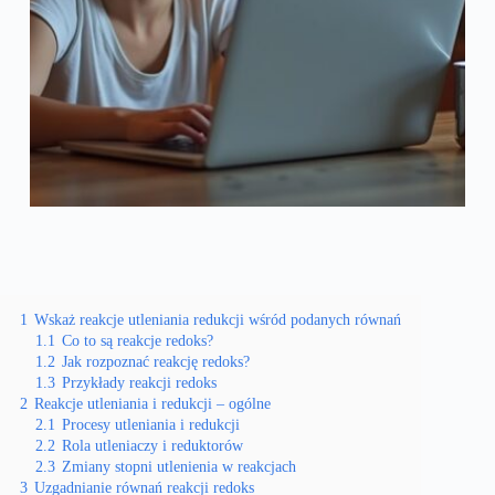
1
Wskaż reakcje utleniania redukcji wśród podanych równań
1.1
Co to są reakcje redoks?
1.2
Jak rozpoznać reakcję redoks?
1.3
Przykłady reakcji redoks
2
Reakcje utleniania i redukcji – ogólne
2.1
Procesy utleniania i redukcji
2.2
Rola utleniaczy i reduktorów
2.3
Zmiany stopni utlenienia w reakcjach
3
Uzgadnianie równań reakcji redoks