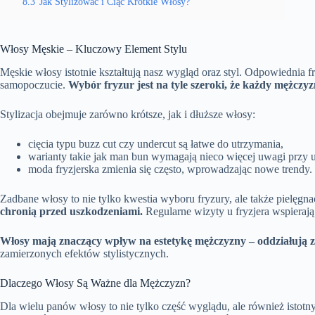
8.3
Jak Stylizować i Ciąć Krótkie Włosy?
Włosy Męskie – Kluczowy Element Stylu
Męskie włosy istotnie kształtują nasz wygląd oraz styl. Odpowiednia f
samopoczucie.
Wybór fryzur jest na tyle szeroki, że każdy mężczyz
Stylizacja obejmuje zarówno krótsze, jak i dłuższe włosy:
cięcia typu buzz cut czy undercut są łatwe do utrzymania,
warianty takie jak man bun wymagają nieco więcej uwagi przy u
moda fryzjerska zmienia się często, wprowadzając nowe trendy.
Zadbane włosy to nie tylko kwestia wyboru fryzury, ale także pielęgn
chronią przed uszkodzeniami.
Regularne wizyty u fryzjera wspiera
Włosy mają znaczący wpływ na estetykę mężczyzny – oddziałują z
zamierzonych efektów stylistycznych.
Dlaczego Włosy Są Ważne dla Mężczyzn?
Dla wielu panów włosy to nie tylko część wyglądu, ale również istotn