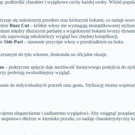
ąc podkreślić charakter i wyjątkowe cechy każdej osoby. Wśród popul
kteryzuje się uniesionym przodem oraz krótszymi bokami, co nadaje no
ędzie
Buzz Cut
– krótkie włosy nie wymagają skomplikowanej stylizacj
ntrast między dłuższymi partiami a wygolonymi bokami tworzy dynami
rzodu zapewniają młodzieńczy wygląd bez zbędnej komplikacji,
ie
Side Part
– starannie przycięte włosy z przedziałkiem na boku.
czesanym do tyłu włosom, doskonała na oficjalne okazje.
un
– praktyczne upięcie daje możliwość kreatywnego podejścia do styli
órzy preferują swobodniejszy wygląd.
sanie do indywidualnych potrzeb oraz gustu. Stylizację można wspier
wojemu eleganckiemu i zadbanemu wyglądowi. Aby osiągnąć pożądany e
topniowo dłuższe w kierunku przodu, co nadaje charakterystyczny kszt