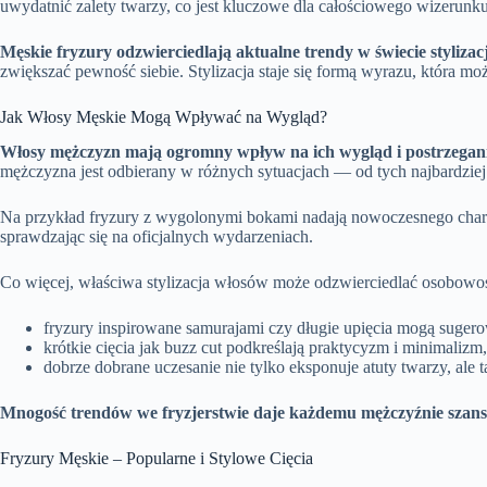
uwydatnić zalety twarzy, co jest kluczowe dla całościowego wizerunku
Męskie fryzury odzwierciedlają aktualne trendy w świecie stylizac
zwiększać pewność siebie. Stylizacja staje się formą wyrazu, która mo
Jak Włosy Męskie Mogą Wpływać na Wygląd?
Włosy mężczyzn mają ogromny wpływ na ich wygląd i postrzegani
mężczyzna jest odbierany w różnych sytuacjach — od tych najbardziej
Na przykład fryzury z wygolonymi bokami nadają nowoczesnego charakt
sprawdzając się na oficjalnych wydarzeniach.
Co więcej, właściwa stylizacja włosów może odzwierciedlać osobowoś
fryzury inspirowane samurajami czy długie upięcia mogą suger
krótkie cięcia jak buzz cut podkreślają praktycyzm i minimalizm,
dobrze dobrane uczesanie nie tylko eksponuje atuty twarzy, ale
Mnogość trendów we fryzjerstwie daje każdemu mężczyźnie szansę
Fryzury Męskie – Popularne i Stylowe Cięcia