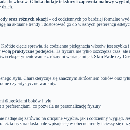
omada do włosów.
Glinka dodaje tekstury i zapewnia matowy wygląd
 dzień.
rody oraz różnych okazji
– od codziennych po bardziej formalne wyda
wagę na aktualne trendy i dostosować go do własnych preferencji estety
. Krótkie cięcie sprawia, że codzienna pielęgnacja włosów jest szybka
y wolą praktyczne podejście.
Ta fryzura nie tylko oszczędza czas, ale
liwia eksperymentowanie z różnymi wariacjami jak
Skin Fade
czy
Cr
nego stylu. Charakteryzuje się znacznym skróceniem boków oraz tyłu 
odne czy artystyczne warianty.
i długościami boków i tyłu,
preferencjami, co pozwala na personalizację fryzury.
nie nadaje się zarówno na oficjalne wyjścia, jak i codzienny wygląd. J
tego też ta fryzura doskonale wpisuje się w obecne trendy i cieszy s