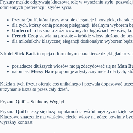
Fryzury męskie odgrywają kluczową rolę w wyrażaniu stylu, pozwalaj
odmiennych preferencji i stylów życia.
fryzura Quiff, która łączy w sobie elegancję i porządek, chara
dla tych, którzy cenią prostotę pielęgnacji, idealnym wyborem b
Undercut
to fryzura o zróżnicowanych długościach włosów, ko
French Crop
stawia na prostotę – krótkie włosy ułożone do p
dla miłośników klasycznej elegancji doskonałym wyborem będz
Z kolei
Slick Back
to opcja o formalnym charakterze dzięki gładko za
posiadacze dłuższych włosów mogą zdecydować się na
Man B
natomiast
Messy Hair
proponuje artystyczny nieład dla tych, kt
Każda z tych fryzur oferuje coś unikalnego i pozwala dopasować ucze
utrzymanie kształtu przez cały dzień.
Fryzura Quiff – Schludny Wygląd
Fryzura
Quiff
cieszy się dużą popularnością wśród mężczyzn dzięki s
Kluczowe znaczenie ma właściwe cięcie: włosy na górze powinny być s
wyraźny kontrast.