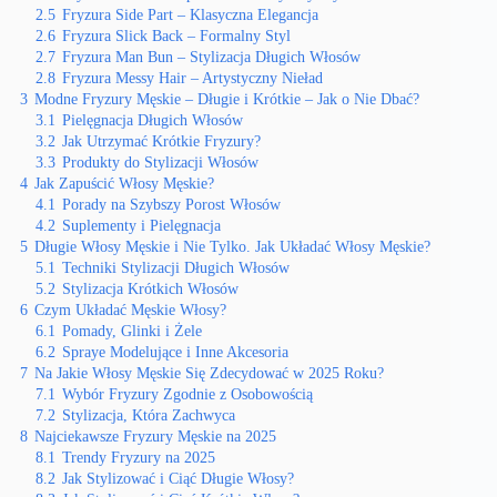
2.5
Fryzura Side Part – Klasyczna Elegancja
2.6
Fryzura Slick Back – Formalny Styl
2.7
Fryzura Man Bun – Stylizacja Długich Włosów
2.8
Fryzura Messy Hair – Artystyczny Nieład
3
Modne Fryzury Męskie – Długie i Krótkie – Jak o Nie Dbać?
3.1
Pielęgnacja Długich Włosów
3.2
Jak Utrzymać Krótkie Fryzury?
3.3
Produkty do Stylizacji Włosów
4
Jak Zapuścić Włosy Męskie?
4.1
Porady na Szybszy Porost Włosów
4.2
Suplementy i Pielęgnacja
5
Długie Włosy Męskie i Nie Tylko. Jak Układać Włosy Męskie?
5.1
Techniki Stylizacji Długich Włosów
5.2
Stylizacja Krótkich Włosów
6
Czym Układać Męskie Włosy?
6.1
Pomady, Glinki i Żele
6.2
Spraye Modelujące i Inne Akcesoria
7
Na Jakie Włosy Męskie Się Zdecydować w 2025 Roku?
7.1
Wybór Fryzury Zgodnie z Osobowością
7.2
Stylizacja, Która Zachwyca
8
Najciekawsze Fryzury Męskie na 2025
8.1
Trendy Fryzury na 2025
8.2
Jak Stylizować i Ciąć Długie Włosy?