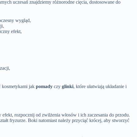
arnych uczesań znajdziemy różnorodne cięcia, dostosowane do
woczesny wygląd,
i,
czny efekt,
zacji,
ać kosmetykami jak
pomady
czy
glinki
, które ułatwiają układanie i
fekt, rozpocznij od zwilżenia włosów i ich zaczesania do przodu.
ałt fryzurze. Boki natomiast należy przyciąć krócej, aby stworzyć