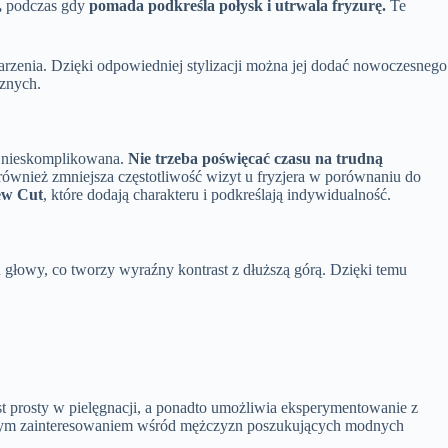
,
podczas gdy
pomada podkreśla połysk i utrwala fryzurę.
Te
rzenia. Dzięki odpowiedniej stylizacji można jej dodać nowoczesnego
cznych.
 i nieskomplikowana.
Nie trzeba poświęcać czasu na trudną
 również zmniejsza częstotliwość wizyt u fryzjera w porównaniu do
ew Cut
, które dodają charakteru i podkreślają indywidualność.
głowy, co tworzy wyraźny kontrast z dłuższą górą. Dzięki temu
est prosty w pielęgnacji, a ponadto umożliwia eksperymentowanie z
ię dużym zainteresowaniem wśród mężczyzn poszukujących modnych