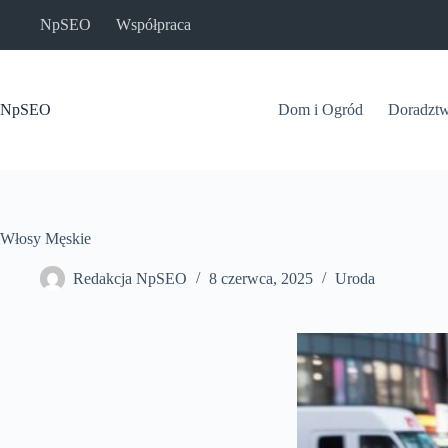
Przejdź
NpSEO
Współpraca
do
treści
NpSEO
Dom i Ogród
Doradzt
Włosy Męskie
Redakcja NpSEO
8 czerwca, 2025
Uroda