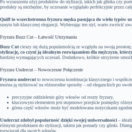
Po wysuszeniu użyj produktów do stylizacji, takich jak glinka czy p
produkty są niezbędne, by uczesanie wyglądało perfekcyjnie przez cały
Quiff to wszechstronna fryzura męska pasująca do wielu typów u
sznytu lub klasycznej elegancji. Wybierając ten styl, warto zwrócić u
Fryzura Buzz Cut – Łatwość Utrzymania
Buzz Cut
cieszy się dużą popularnością ze względu na swoją prostotę
stylizację, co czyni ją idealnym rozwiązaniem dla mężczyzn, którz
bardziej wymagających uczesań. Dodatkowo, krótkie strzyżenie umoż
Fryzura Undercut – Nowoczesne Połączenie
Fryzura undercut
to nowoczesna kombinacja klasycznego i współczes
można ją stylizować na różnorodne sposoby – od eleganckich po swob
precyzyjne oddzielenie góry włosów od reszty fryzury,
kluczowym elementem jest stopniowe przejście pomiędzy różnym
górna część włosów może być modelowana nożyczkami zgodnie z 
Undercut zdobył popularność dzięki swojej uniwersalności
– ideal
różnymi produktami do stylizacji, takimi jak pomady czy glinki. Dla
rozwiązań dla swoich włosów.