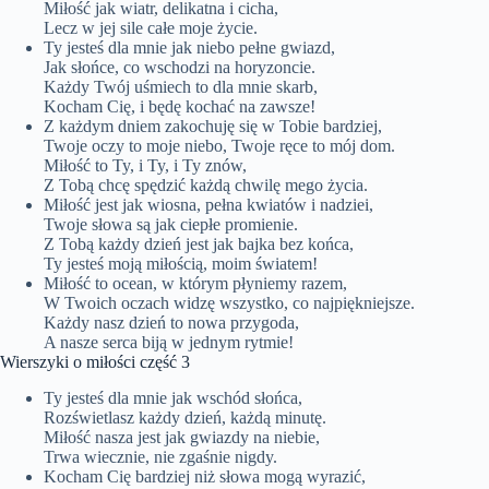
Miłość jak wiatr, delikatna i cicha,
Lecz w jej sile całe moje życie.
Ty jesteś dla mnie jak niebo pełne gwiazd,
Jak słońce, co wschodzi na horyzoncie.
Każdy Twój uśmiech to dla mnie skarb,
Kocham Cię, i będę kochać na zawsze!
Z każdym dniem zakochuję się w Tobie bardziej,
Twoje oczy to moje niebo, Twoje ręce to mój dom.
Miłość to Ty, i Ty, i Ty znów,
Z Tobą chcę spędzić każdą chwilę mego życia.
Miłość jest jak wiosna, pełna kwiatów i nadziei,
Twoje słowa są jak ciepłe promienie.
Z Tobą każdy dzień jest jak bajka bez końca,
Ty jesteś moją miłością, moim światem!
Miłość to ocean, w którym płyniemy razem,
W Twoich oczach widzę wszystko, co najpiękniejsze.
Każdy nasz dzień to nowa przygoda,
A nasze serca biją w jednym rytmie!
Wierszyki o miłości część 3
Ty jesteś dla mnie jak wschód słońca,
Rozświetlasz każdy dzień, każdą minutę.
Miłość nasza jest jak gwiazdy na niebie,
Trwa wiecznie, nie zgaśnie nigdy.
Kocham Cię bardziej niż słowa mogą wyrazić,