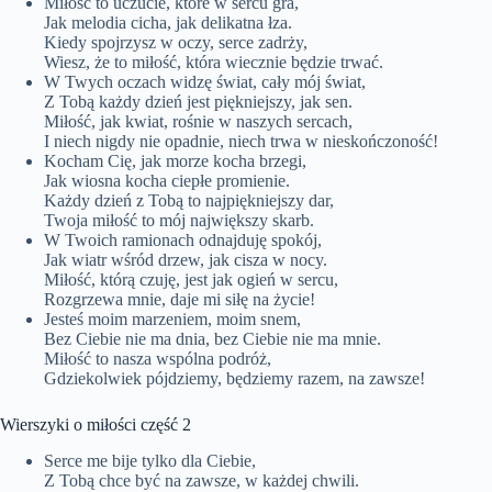
Miłość to uczucie, które w sercu gra,
Jak melodia cicha, jak delikatna łza.
Kiedy spojrzysz w oczy, serce zadrży,
Wiesz, że to miłość, która wiecznie będzie trwać.
W Twych oczach widzę świat, cały mój świat,
Z Tobą każdy dzień jest piękniejszy, jak sen.
Miłość, jak kwiat, rośnie w naszych sercach,
I niech nigdy nie opadnie, niech trwa w nieskończoność!
Kocham Cię, jak morze kocha brzegi,
Jak wiosna kocha ciepłe promienie.
Każdy dzień z Tobą to najpiękniejszy dar,
Twoja miłość to mój największy skarb.
W Twoich ramionach odnajduję spokój,
Jak wiatr wśród drzew, jak cisza w nocy.
Miłość, którą czuję, jest jak ogień w sercu,
Rozgrzewa mnie, daje mi siłę na życie!
Jesteś moim marzeniem, moim snem,
Bez Ciebie nie ma dnia, bez Ciebie nie ma mnie.
Miłość to nasza wspólna podróż,
Gdziekolwiek pójdziemy, będziemy razem, na zawsze!
Wierszyki o miłości część 2
Serce me bije tylko dla Ciebie,
Z Tobą chce być na zawsze, w każdej chwili.