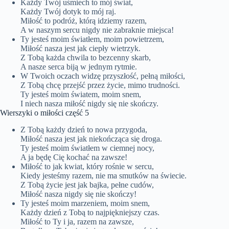
Każdy Twój uśmiech to mój świat,
Każdy Twój dotyk to mój raj.
Miłość to podróż, którą idziemy razem,
A w naszym sercu nigdy nie zabraknie miejsca!
Ty jesteś moim światłem, moim powietrzem,
Miłość nasza jest jak ciepły wietrzyk.
Z Tobą każda chwila to bezcenny skarb,
A nasze serca biją w jednym rytmie.
W Twoich oczach widzę przyszłość, pełną miłości,
Z Tobą chcę przejść przez życie, mimo trudności.
Ty jesteś moim światem, moim snem,
I niech nasza miłość nigdy się nie skończy.
Wierszyki o miłości część 5
Z Tobą każdy dzień to nowa przygoda,
Miłość nasza jest jak niekończąca się droga.
Ty jesteś moim światłem w ciemnej nocy,
A ja będę Cię kochać na zawsze!
Miłość to jak kwiat, który rośnie w sercu,
Kiedy jesteśmy razem, nie ma smutków na świecie.
Z Tobą życie jest jak bajka, pełne cudów,
Miłość nasza nigdy się nie skończy!
Ty jesteś moim marzeniem, moim snem,
Każdy dzień z Tobą to najpiękniejszy czas.
Miłość to Ty i ja, razem na zawsze,