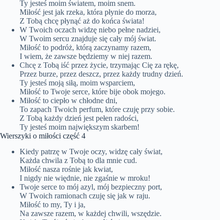
Ty jesteś moim światem, moim snem.
Miłość jest jak rzeka, która płynie do morza,
Z Tobą chcę płynąć aż do końca świata!
W Twoich oczach widzę niebo pełne nadziei,
W Twoim sercu znajduje się cały mój świat.
Miłość to podróż, którą zaczynamy razem,
I wiem, że zawsze będziemy w niej razem.
Chcę z Tobą iść przez życie, trzymając Cię za rękę,
Przez burze, przez deszcz, przez każdy trudny dzień.
Ty jesteś moją siłą, moim wsparciem,
Miłość to Twoje serce, które bije obok mojego.
Miłość to ciepło w chłodne dni,
To zapach Twoich perfum, które czuję przy sobie.
Z Tobą każdy dzień jest pełen radości,
Ty jesteś moim największym skarbem!
Wierszyki o miłości część 4
Kiedy patrzę w Twoje oczy, widzę cały świat,
Każda chwila z Tobą to dla mnie cud.
Miłość nasza rośnie jak kwiat,
I nigdy nie więdnie, nie zgaśnie w mroku!
Twoje serce to mój azyl, mój bezpieczny port,
W Twoich ramionach czuję się jak w raju.
Miłość to my, Ty i ja,
Na zawsze razem, w każdej chwili, wszędzie.