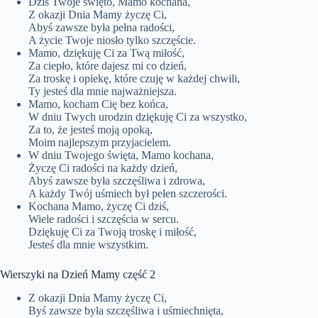
Dziś Twoje święto, Mamo kochana,
Z okazji Dnia Mamy życzę Ci,
Abyś zawsze była pełna radości,
A życie Twoje niosło tylko szczęście.
Mamo, dziękuję Ci za Twą miłość,
Za ciepło, które dajesz mi co dzień,
Za troskę i opiekę, które czuję w każdej chwili,
Ty jesteś dla mnie najważniejsza.
Mamo, kocham Cię bez końca,
W dniu Twych urodzin dziękuję Ci za wszystko,
Za to, że jesteś moją opoką,
Moim najlepszym przyjacielem.
W dniu Twojego święta, Mamo kochana,
Życzę Ci radości na każdy dzień,
Abyś zawsze była szczęśliwa i zdrowa,
A każdy Twój uśmiech był pełen szczerości.
Kochana Mamo, życzę Ci dziś,
Wiele radości i szczęścia w sercu.
Dziękuję Ci za Twoją troskę i miłość,
Jesteś dla mnie wszystkim.
Wierszyki na Dzień Mamy część 2
Z okazji Dnia Mamy życzę Ci,
Byś zawsze była szczęśliwa i uśmiechnięta,