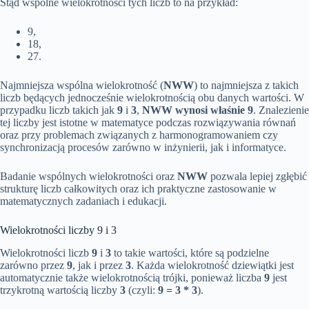
Stąd wspólne wielokrotności tych liczb to na przykład:
9,
18,
27.
Najmniejsza wspólna wielokrotność (
NWW
) to najmniejsza z takich
liczb będących jednocześnie wielokrotnością obu danych wartości. W
przypadku liczb takich jak
9
i
3
,
NWW wynosi właśnie 9
. Znalezienie
tej liczby jest istotne w matematyce podczas rozwiązywania równań
oraz przy problemach związanych z harmonogramowaniem czy
synchronizacją procesów zarówno w inżynierii, jak i informatyce.
Badanie wspólnych wielokrotności oraz
NWW
pozwala lepiej zgłębić
strukturę liczb całkowitych oraz ich praktyczne zastosowanie w
matematycznych zadaniach i edukacji.
Wielokrotności liczby 9 i 3
Wielokrotności liczb
9
i
3
to takie wartości, które są podzielne
zarówno przez
9
, jak i przez
3
. Każda wielokrotność dziewiątki jest
automatycznie także wielokrotnością trójki, ponieważ liczba
9
jest
trzykrotną wartością liczby
3
(czyli:
9 = 3 * 3
).