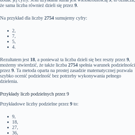
że sama liczba również dzieli się przez
9
.
Na przykład dla liczby
2754
sumujemy cyfry:
2,
7,
5,
4.
Rezultatem jest
18
, a ponieważ ta liczba dzieli się bez reszty przez
9
,
możemy stwierdzić, że także liczba
2754
spełnia warunek podzielności
przez
9
. Ta metoda oparta na prostej zasadzie matematycznej pozwala
szybko ocenić podzielność bez potrzeby wykonywania pełnego
dzielenia.
Przykłady liczb podzielnych przez 9
Przykładowe liczby podzielne przez
9
to:
9,
18,
27,
36,