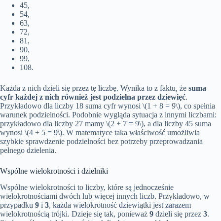
45,
54,
63,
72,
81,
90,
99,
108.
Każda z nich dzieli się przez tę liczbę. Wynika to z faktu, że
suma
cyfr każdej z nich również jest podzielna przez dziewięć
.
Przykładowo dla liczby 18 suma cyfr wynosi \(1 + 8 = 9\), co spełnia
warunek podzielności. Podobnie wygląda sytuacja z innymi liczbami:
przykładowo dla liczby 27 mamy \(2 + 7 = 9\), a dla liczby 45 suma
wynosi \(4 + 5 = 9\). W matematyce taka właściwość umożliwia
szybkie sprawdzenie podzielności bez potrzeby przeprowadzania
pełnego dzielenia.
Wspólne wielokrotności i dzielniki
Wspólne wielokrotności to liczby, które są jednocześnie
wielokrotnościami dwóch lub więcej innych liczb. Przykładowo, w
przypadku
9
i
3
, każda wielokrotność dziewiątki jest zarazem
wielokrotnością trójki. Dzieje się tak, ponieważ
9
dzieli się przez
3
.