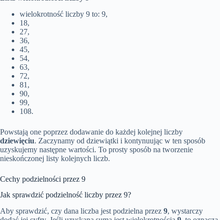
wielokrotność liczby 9 to: 9,
18,
27,
36,
45,
54,
63,
72,
81,
90,
99,
108.
Powstają one poprzez dodawanie do każdej kolejnej liczby
dziewięciu
. Zaczynamy od dziewiątki i kontynuując w ten sposób
uzyskujemy następne wartości. To prosty sposób na tworzenie
nieskończonej listy kolejnych liczb.
Cechy podzielności przez 9
Jak sprawdzić podzielność liczby przez 9?
Aby sprawdzić, czy dana liczba jest podzielna przez
9
, wystarczy
dodać jej cyfry. Jeśli uzyskana suma jest wielokrotnością
9
, to oznacza,