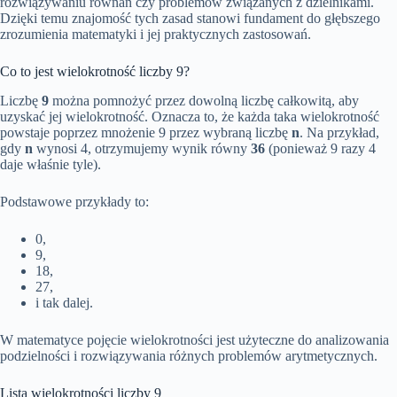
rozwiązywaniu równań czy problemów związanych z dzielnikami.
Dzięki temu znajomość tych zasad stanowi fundament do głębszego
zrozumienia matematyki i jej praktycznych zastosowań.
Co to jest wielokrotność liczby 9?
Liczbę
9
można pomnożyć przez dowolną liczbę całkowitą, aby
uzyskać jej wielokrotność. Oznacza to, że każda taka wielokrotność
powstaje poprzez mnożenie 9 przez wybraną liczbę
n
. Na przykład,
gdy
n
wynosi 4, otrzymujemy wynik równy
36
(ponieważ 9 razy 4
daje właśnie tyle).
Podstawowe przykłady to:
0,
9,
18,
27,
i tak dalej.
W matematyce pojęcie wielokrotności jest użyteczne do analizowania
podzielności i rozwiązywania różnych problemów arytmetycznych.
Lista wielokrotności liczby 9