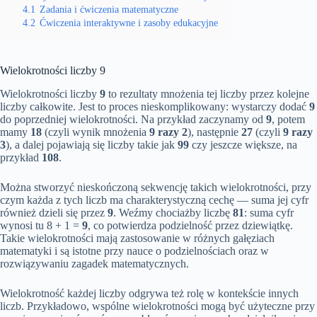
4.1
Zadania i ćwiczenia matematyczne
4.2
Ćwiczenia interaktywne i zasoby edukacyjne
Wielokrotności liczby 9
Wielokrotności liczby
9
to rezultaty mnożenia tej liczby przez kolejne
liczby całkowite. Jest to proces nieskomplikowany: wystarczy dodać
9
do poprzedniej wielokrotności. Na przykład zaczynamy od
9
, potem
mamy
18
(czyli wynik mnożenia
9 razy 2
), następnie
27
(czyli
9 razy
3
), a dalej pojawiają się liczby takie jak
99
czy jeszcze większe, na
przykład
108
.
Można stworzyć nieskończoną sekwencję takich wielokrotności, przy
czym każda z tych liczb ma charakterystyczną cechę — suma jej cyfr
również dzieli się przez
9
. Weźmy chociażby liczbę
81
: suma cyfr
wynosi tu 8 + 1 =
9
, co potwierdza podzielność przez dziewiątkę.
Takie wielokrotności mają zastosowanie w różnych gałęziach
matematyki i są istotne przy nauce o podzielnościach oraz w
rozwiązywaniu zagadek matematycznych.
Wielokrotność każdej liczby odgrywa też rolę w kontekście innych
liczb. Przykładowo, wspólne wielokrotności mogą być użyteczne przy