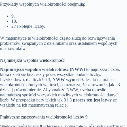
Przykłady wspólnych wielokrotności obejmują:
9,
18,
27 i kolejne liczby.
W matematyce te wielokrotności często służą do rozwiązywania
problemów związanych z dzielnikami oraz ustalaniem wspólnych
mianowników.
Najmniejsza wspólna wielokrotność
Najmniejsza wspólna wielokrotność (NWW)
to najniższa liczba,
która dzieli się bez reszty przez wszystkie podane liczby.
Przykładowo, dla liczb 9 i 3,
NWW wynosi 9
. Jest to naturalna
wielokrotność obu tych wartości, co oznacza, że zarówno 9, jak i 3
dzielą ją równomiernie. Aby znaleźć NWW, trzeba określić
najmniejszą spośród wszystkich możliwych wielokrotności danych
liczb. W przypadku pary takich jak 9 i 3
proces ten jest łatwy
ze
względu na ich matematyczną relację.
Praktyczne zastosowania wielokrotności liczby 9
Wielokrotności liczby
9
odgrywają istotną rolę w różnych dziedzinach