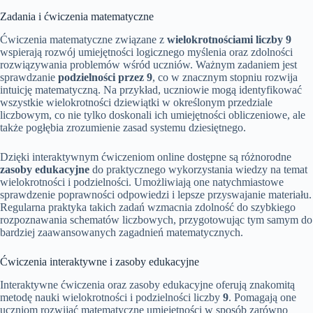
Zadania i ćwiczenia matematyczne
Ćwiczenia matematyczne związane z
wielokrotnościami liczby 9
wspierają rozwój umiejętności logicznego myślenia oraz zdolności
rozwiązywania problemów wśród uczniów. Ważnym zadaniem jest
sprawdzanie
podzielności przez 9
, co w znacznym stopniu rozwija
intuicję matematyczną. Na przykład, uczniowie mogą identyfikować
wszystkie wielokrotności dziewiątki w określonym przedziale
liczbowym, co nie tylko doskonali ich umiejętności obliczeniowe, ale
także pogłębia zrozumienie zasad systemu dziesiętnego.
Dzięki interaktywnym ćwiczeniom online dostępne są różnorodne
zasoby edukacyjne
do praktycznego wykorzystania wiedzy na temat
wielokrotności i podzielności. Umożliwiają one natychmiastowe
sprawdzenie poprawności odpowiedzi i lepsze przyswajanie materiału.
Regularna praktyka takich zadań wzmacnia zdolność do szybkiego
rozpoznawania schematów liczbowych, przygotowując tym samym do
bardziej zaawansowanych zagadnień matematycznych.
Ćwiczenia interaktywne i zasoby edukacyjne
Interaktywne ćwiczenia oraz zasoby edukacyjne oferują znakomitą
metodę nauki wielokrotności i podzielności liczby
9
. Pomagają one
uczniom rozwijać matematyczne umiejętności w sposób zarówno