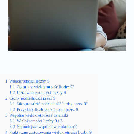
1
Wielokrotności liczby 9
1.1
Co to jest wielokrotność liczby 9?
1.2
Lista wielokrotności liczby 9
2
Cechy podzielności przez 9
2.1
Jak sprawdzić podzielność liczby przez 9?
2.2
Przykłady liczb podzielnych przez 9
3
Wspólne wielokrotności i dzielniki
3.1
Wielokrotności liczby 9 i 3
3.2
Najmniejsza wspólna wielokrotność
4
Praktyczne zastosowania wielokrotności liczby 9