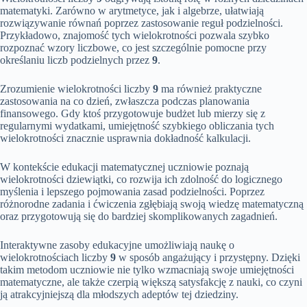
matematyki. Zarówno w arytmetyce, jak i algebrze, ułatwiają
rozwiązywanie równań poprzez zastosowanie reguł podzielności.
Przykładowo, znajomość tych wielokrotności pozwala szybko
rozpoznać wzory liczbowe, co jest szczególnie pomocne przy
określaniu liczb podzielnych przez
9
.
Zrozumienie wielokrotności liczby
9
ma również praktyczne
zastosowania na co dzień, zwłaszcza podczas planowania
finansowego. Gdy ktoś przygotowuje budżet lub mierzy się z
regularnymi wydatkami, umiejętność szybkiego obliczania tych
wielokrotności znacznie usprawnia dokładność kalkulacji.
W kontekście edukacji matematycznej uczniowie poznają
wielokrotności dziewiątki, co rozwija ich zdolność do logicznego
myślenia i lepszego pojmowania zasad podzielności. Poprzez
różnorodne zadania i ćwiczenia zgłębiają swoją wiedzę matematyczną
oraz przygotowują się do bardziej skomplikowanych zagadnień.
Interaktywne zasoby edukacyjne umożliwiają naukę o
wielokrotnościach liczby
9
w sposób angażujący i przystępny. Dzięki
takim metodom uczniowie nie tylko wzmacniają swoje umiejętności
matematyczne, ale także czerpią większą satysfakcję z nauki, co czyni
ją atrakcyjniejszą dla młodszych adeptów tej dziedziny.