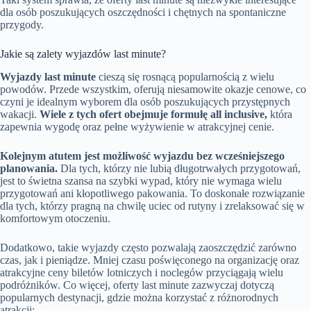
dla osób poszukujących oszczędności i chętnych na spontaniczne
przygody.
Jakie są zalety wyjazdów last minute?
Wyjazdy last minute
cieszą się rosnącą popularnością z wielu
powodów. Przede wszystkim, oferują niesamowite okazje cenowe, co
czyni je idealnym wyborem dla osób poszukujących przystępnych
wakacji.
Wiele z tych ofert obejmuje formułę all inclusive,
która
zapewnia wygodę oraz pełne wyżywienie w atrakcyjnej cenie.
Kolejnym atutem jest możliwość wyjazdu bez wcześniejszego
planowania.
Dla tych, którzy nie lubią długotrwałych przygotowań,
jest to świetna szansa na szybki wypad, który nie wymaga wielu
przygotowań ani kłopotliwego pakowania. To doskonałe rozwiązanie
dla tych, którzy pragną na chwilę uciec od rutyny i zrelaksować się w
komfortowym otoczeniu.
Dodatkowo, takie wyjazdy często pozwalają zaoszczędzić zarówno
czas, jak i pieniądze. Mniej czasu poświęconego na organizację oraz
atrakcyjne ceny biletów lotniczych i noclegów przyciągają wielu
podróżników. Co więcej, oferty last minute zazwyczaj dotyczą
popularnych destynacji, gdzie można korzystać z różnorodnych
atrakcji: