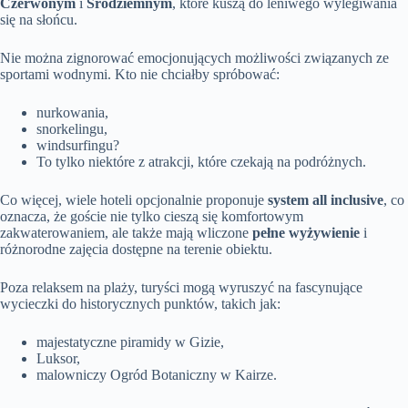
Czerwonym
i
Śródziemnym
, które kuszą do leniwego wylegiwania
się na słońcu.
Nie można zignorować emocjonujących możliwości związanych ze
sportami wodnymi. Kto nie chciałby spróbować:
nurkowania,
snorkelingu,
windsurfingu?
To tylko niektóre z atrakcji, które czekają na podróżnych.
Co więcej, wiele hoteli opcjonalnie proponuje
system all inclusive
, co
oznacza, że goście nie tylko cieszą się komfortowym
zakwaterowaniem, ale także mają wliczone
pełne wyżywienie
i
różnorodne zajęcia dostępne na terenie obiektu.
Poza relaksem na plaży, turyści mogą wyruszyć na fascynujące
wycieczki do historycznych punktów, takich jak:
majestatyczne piramidy w Gizie,
Luksor,
malowniczy Ogród Botaniczny w Kairze.