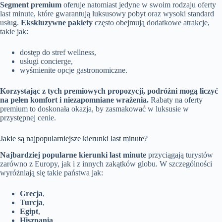
Segment premium
oferuje natomiast jedyne w swoim rodzaju oferty
last minute, które gwarantują luksusowy pobyt oraz wysoki standard
usług.
Ekskluzywne pakiety
często obejmują dodatkowe atrakcje,
takie jak:
dostęp do stref wellness,
usługi concierge,
wyśmienite opcje gastronomiczne.
Korzystając z tych premiowych propozycji, podróżni mogą liczyć
na pełen komfort i niezapomniane wrażenia.
Rabaty na oferty
premium to doskonała okazja, by zasmakować w luksusie w
przystępnej cenie.
Jakie są najpopularniejsze kierunki last minute?
Najbardziej popularne kierunki last minute
przyciągają turystów
zarówno z Europy, jak i z innych zakątków globu. W szczególności
wyróżniają się takie państwa jak:
Grecja
,
Turcja
,
Egipt
,
Hiszpania
,