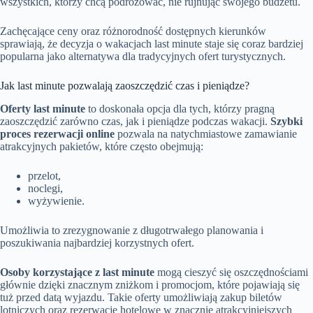
wszystkich, którzy chcą podróżować, nie rujnując swojego budżetu.
Zachęcające ceny oraz różnorodność dostępnych kierunków
sprawiają, że decyzja o wakacjach last minute staje się coraz bardziej
popularna jako alternatywa dla tradycyjnych ofert turystycznych.
Jak last minute pozwalają zaoszczędzić czas i pieniądze?
Oferty last minute
to doskonała opcja dla tych, którzy pragną
zaoszczędzić zarówno czas, jak i pieniądze podczas wakacji.
Szybki
proces rezerwacji online
pozwala na natychmiastowe zamawianie
atrakcyjnych pakietów, które często obejmują:
przelot,
noclegi,
wyżywienie.
Umożliwia to zrezygnowanie z długotrwałego planowania i
poszukiwania najbardziej korzystnych ofert.
Osoby korzystające z last minute
mogą cieszyć się oszczędnościami
głównie dzięki znacznym zniżkom i promocjom, które pojawiają się
tuż przed datą wyjazdu. Takie oferty umożliwiają zakup biletów
lotniczych oraz rezerwacje hotelowe w znacznie atrakcyjniejszych