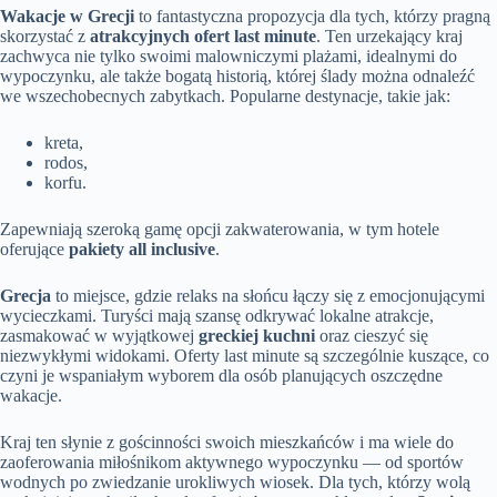
Wakacje w Grecji
to fantastyczna propozycja dla tych, którzy pragną
skorzystać z
atrakcyjnych ofert last minute
. Ten urzekający kraj
zachwyca nie tylko swoimi malowniczymi plażami, idealnymi do
wypoczynku, ale także bogatą historią, której ślady można odnaleźć
we wszechobecnych zabytkach. Popularne destynacje, takie jak:
kreta,
rodos,
korfu.
Zapewniają szeroką gamę opcji zakwaterowania, w tym hotele
oferujące
pakiety all inclusive
.
Grecja
to miejsce, gdzie relaks na słońcu łączy się z emocjonującymi
wycieczkami. Turyści mają szansę odkrywać lokalne atrakcje,
zasmakować w wyjątkowej
greckiej kuchni
oraz cieszyć się
niezwykłymi widokami. Oferty last minute są szczególnie kuszące, co
czyni je wspaniałym wyborem dla osób planujących oszczędne
wakacje.
Kraj ten słynie z gościnności swoich mieszkańców i ma wiele do
zaoferowania miłośnikom aktywnego wypoczynku — od sportów
wodnych po zwiedzanie urokliwych wiosek. Dla tych, którzy wolą