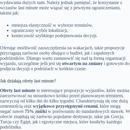
wydawania dużych sum. Należy jednak pamiętać, że korzystanie z
wczasów last minute może wiązać się z pewnymi ograniczeniami,
takimi jak:
mniejsza elastyczność w wyborze terminów,
ograniczony wybór lokalizacji,
konieczność szybkiego podejmowania decyzji.
Oferując możliwość zaoszczędzenia na wakacjach, takie propozycje
przyciągają zarówno osoby dbające o budżet, jak i zapalonych
podróżników. Dlatego warto zastanowić się nad tą formą organizacji
wyjazdu, szczególnie jeśli jest się
otwartym na zmiany
i gotowym do
podjęcia decyzji o podróżach w krótkim czasie.
Jak działają oferty last minute?
Oferty last minute
to interesujące propozycje wyjazdów, które można
zarezerwować na stosunkowo krótko przed planowanym terminem,
zazwyczaj od kilku dni do kilku tygodni. Charakteryzują się one dużą
zmiennością oraz
wyjątkowo przystępnymi cenami
, które mogą
sięgać nawet
75% zniżki
w porównaniu do standardowych stawek. W
ofercie znajdują się zarówno popularne destynacje, takie jak Grecja,
Turcja czy Egipt, jak i egzotyczne miejsca, które kusiłyby każdego
podróżnika.