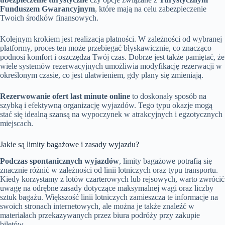
Funduszem Gwarancyjnym
, które mają na celu zabezpieczenie
Twoich środków finansowych.
Kolejnym krokiem jest realizacja płatności. W zależności od wybranej
platformy, proces ten może przebiegać błyskawicznie, co znacząco
podnosi komfort i oszczędza Twój czas. Dobrze jest także pamiętać, że
wiele systemów rezerwacyjnych umożliwia modyfikację rezerwacji w
określonym czasie, co jest ułatwieniem, gdy plany się zmieniają.
Rezerwowanie ofert last minute online
to doskonały sposób na
szybką i efektywną organizację wyjazdów. Tego typu okazje mogą
stać się idealną szansą na wypoczynek w atrakcyjnych i egzotycznych
miejscach.
Jakie są limity bagażowe i zasady wyjazdu?
Podczas spontanicznych wyjazdów
, limity bagażowe potrafią się
znacznie różnić w zależności od linii lotniczych oraz typu transportu.
Kiedy korzystamy z lotów czarterowych lub rejsowych, warto zwrócić
uwagę na odrębne zasady dotyczące maksymalnej wagi oraz liczby
sztuk bagażu. Większość linii lotniczych zamieszcza te informacje na
swoich stronach internetowych, ale można je także znaleźć w
materiałach przekazywanych przez biura podróży przy zakupie
biletów.