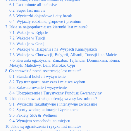
6.1
Last minute all inclusive
6.2
Super last minute
6.3
Wycieczki objazdowe i city break
6.4
Wyjazdy rodzinne, grupowe i premium
7
Jakie są najpopularniejsze kierunki last minute?
7.1
Wakacje w Egipcie
7.2
Wakacje w Turcji
7.3
Wakacje w Grecji
7.4
Wakacje w Hiszpanii i na Wyspach Kanaryjskich
7.5
Wakacje w Chorwacji, Bułgarii, Albanii, Tunezji i na Malcie
7.6
Kierunki egzotyczne: Zanzibar, Tajlandia, Dominikana, Kenia,
Meksyk, Malediwy, Bali, Maroko, Cypr
8
Co sprawdzić przed rezerwacją last minute?
8.1
Standard hotelu i wyżywienie
8.2
Typ transportu oraz czas i miejsce wylotu
8.3
Zakwaterowanie i wyżywienie
8.4
Ubezpieczenie i Turystyczny Fundusz Gwarancyjny
9
Jakie dodatkowe atrakcje oferują wczasy last minute?
9.1
Wycieczki fakultatywne i intensywne zwiedzanie
9.2
Sporty wodne, animacje i życie nocne
9.3
Pakiety SPA & Wellness
9.4
Wynajem samochodu na miejscu
10
Jakie są ograniczenia i ryzyka last minute?