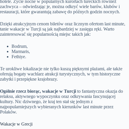
hotele. Życie nocne w popularnych kurortach tureckich również
zachwyca – odwiedzając je, można odkryć wiele barów, klubów i
restauracji, które gwarantują zabawę do późnych godzin nocnych.
Dzięki atrakcyjnym cenom biletów oraz licznym ofertom last minute,
tanie wakacje w Turcji są jak najbardziej w zasięgu ręki. Warto
zainteresować się popularnością miejsc takich jak:
Bodrum,
Marmaris,
Fethiye.
Te urokliwe lokalizacje nie tylko kuszą pięknymi plażami, ale także
oferują bogaty wachlarz atrakcji turystycznych, w tym historyczne
zabytki i przepiękne krajobrazy.
Ogólnie rzecz biorąc, wakacje w Turcji
to fantastyczna okazja do
relaksu, aktywnego wypoczynku oraz odkrywania fascynującej
kultury. Nic dziwnego, że kraj ten stał się jednym z
najpopularniejszych wybieranych kierunków last minute przez
Polaków.
Wakacje w Grecji