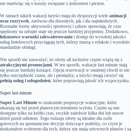
nie martwiąc się o koszty związane z jedzeniem i piciem.
W ramach takich wakacji turyści mają do dyspozycji wiele
animacji
oraz rozrywek
, zarówno dla dorosłych, jak i dla najmłodszych.
Rozmaite formy aktywności sportowej i zabaw sprawiają, że czas
spędzony na urlopie staje się jeszcze bardziej przyjemny. Dodatkowo,
luksusowe warunki zakwaterowania
i dostęp do wysokiej jakości
usług hotelowych przyciągają tych, którzy marzą o relaksie i wysokim
standardzie obsługi.
Nie sposób nie zauważyć, że oferty all inclusive często wiążą się z
atrakcyjnymi promocjami
. W ten sposób, wakacje last minute stają
się jeszcze bardziej kuszące. Opcja rezerwacji w ostatniej chwili to nie
tylko oszczędność czasu, ale i pieniędzy, a turyści mogą cieszyć się
pełnią usług i udogodnień
, które poprawiają jakość ich wypoczynku.
Super last minute
Super Last Minute
to znakomite propozycje wakacyjne, które
ukazują się tuż przed planowym terminem wylotu. Często są one
dostępne tylko na krótki czas, zwykle zaledwie kilka dni lub nawet
dzień przed odlotem. Tego rodzaju oferty są idealne dla osób
gotowych na spontaniczne decyzje dotyczące podróży, co czyni je
doskonałym wyborem dla tych, którzy nie mają sztywnych planów i są