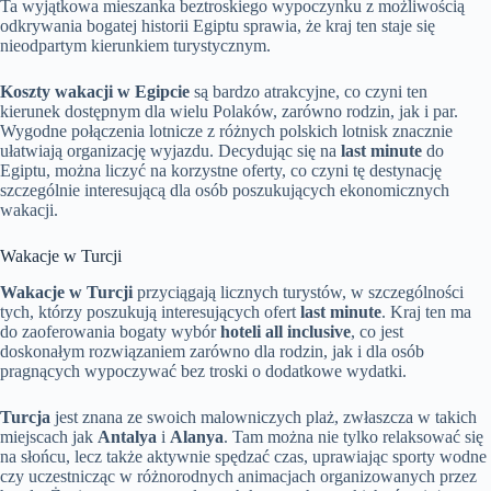
Ta wyjątkowa mieszanka beztroskiego wypoczynku z możliwością
odkrywania bogatej historii Egiptu sprawia, że kraj ten staje się
nieodpartym kierunkiem turystycznym.
Koszty wakacji w Egipcie
są bardzo atrakcyjne, co czyni ten
kierunek dostępnym dla wielu Polaków, zarówno rodzin, jak i par.
Wygodne połączenia lotnicze z różnych polskich lotnisk znacznie
ułatwiają organizację wyjazdu. Decydując się na
last minute
do
Egiptu, można liczyć na korzystne oferty, co czyni tę destynację
szczególnie interesującą dla osób poszukujących ekonomicznych
wakacji.
Wakacje w Turcji
Wakacje w Turcji
przyciągają licznych turystów, w szczególności
tych, którzy poszukują interesujących ofert
last minute
. Kraj ten ma
do zaoferowania bogaty wybór
hoteli all inclusive
, co jest
doskonałym rozwiązaniem zarówno dla rodzin, jak i dla osób
pragnących wypoczywać bez troski o dodatkowe wydatki.
Turcja
jest znana ze swoich malowniczych plaż, zwłaszcza w takich
miejscach jak
Antalya
i
Alanya
. Tam można nie tylko relaksować się
na słońcu, lecz także aktywnie spędzać czas, uprawiając sporty wodne
czy uczestnicząc w różnorodnych animacjach organizowanych przez