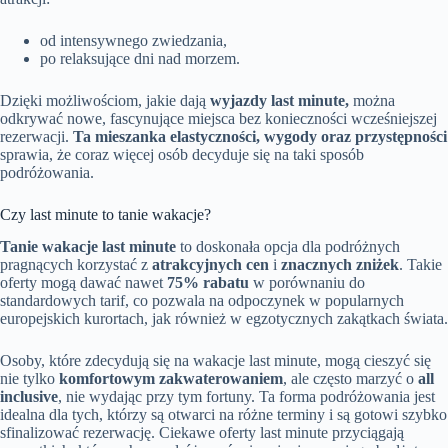
od intensywnego zwiedzania,
po relaksujące dni nad morzem.
Dzięki możliwościom, jakie dają
wyjazdy last minute,
można
odkrywać nowe, fascynujące miejsca bez konieczności wcześniejszej
rezerwacji.
Ta mieszanka elastyczności, wygody oraz przystępności
sprawia, że coraz więcej osób decyduje się na taki sposób
podróżowania.
Czy last minute to tanie wakacje?
Tanie wakacje last minute
to doskonała opcja dla podróżnych
pragnących korzystać z
atrakcyjnych cen
i
znacznych zniżek
. Takie
oferty mogą dawać nawet
75% rabatu
w porównaniu do
standardowych tarif, co pozwala na odpoczynek w popularnych
europejskich kurortach, jak również w egzotycznych zakątkach świata.
Osoby, które zdecydują się na wakacje last minute, mogą cieszyć się
nie tylko
komfortowym zakwaterowaniem
, ale często marzyć o
all
inclusive
, nie wydając przy tym fortuny. Ta forma podróżowania jest
idealna dla tych, którzy są otwarci na różne terminy i są gotowi szybko
sfinalizować rezerwację. Ciekawe oferty last minute przyciągają