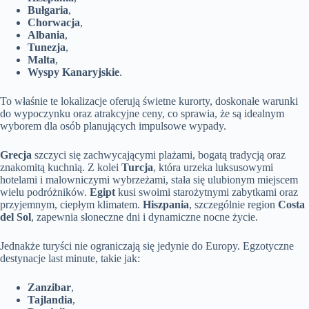
Bułgaria
,
Chorwacja
,
Albania
,
Tunezja
,
Malta
,
Wyspy Kanaryjskie
.
To właśnie te lokalizacje oferują świetne kurorty, doskonałe warunki
do wypoczynku oraz atrakcyjne ceny, co sprawia, że są idealnym
wyborem dla osób planujących impulsowe wypady.
Grecja
szczyci się zachwycającymi plażami, bogatą tradycją oraz
znakomitą kuchnią. Z kolei
Turcja
, która urzeka luksusowymi
hotelami i malowniczymi wybrzeżami, stała się ulubionym miejscem
wielu podróżników.
Egipt
kusi swoimi starożytnymi zabytkami oraz
przyjemnym, ciepłym klimatem.
Hiszpania
, szczególnie region
Costa
del Sol
, zapewnia słoneczne dni i dynamiczne nocne życie.
Jednakże turyści nie ograniczają się jedynie do Europy. Egzotyczne
destynacje last minute, takie jak:
Zanzibar
,
Tajlandia
,