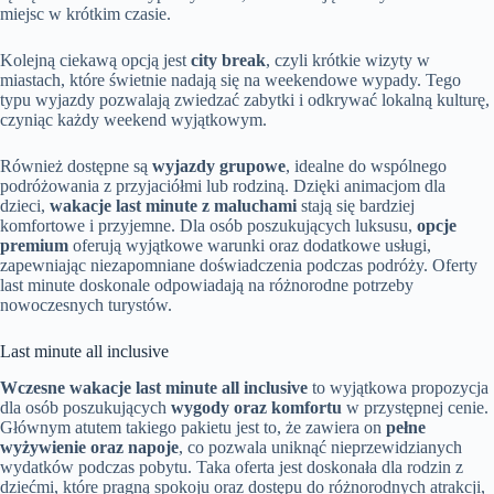
miejsc w krótkim czasie.
Kolejną ciekawą opcją jest
city break
, czyli krótkie wizyty w
miastach, które świetnie nadają się na weekendowe wypady. Tego
typu wyjazdy pozwalają zwiedzać zabytki i odkrywać lokalną kulturę,
czyniąc każdy weekend wyjątkowym.
Również dostępne są
wyjazdy grupowe
, idealne do wspólnego
podróżowania z przyjaciółmi lub rodziną. Dzięki animacjom dla
dzieci,
wakacje last minute z maluchami
stają się bardziej
komfortowe i przyjemne. Dla osób poszukujących luksusu,
opcje
premium
oferują wyjątkowe warunki oraz dodatkowe usługi,
zapewniając niezapomniane doświadczenia podczas podróży. Oferty
last minute doskonale odpowiadają na różnorodne potrzeby
nowoczesnych turystów.
Last minute all inclusive
Wczesne wakacje last minute all inclusive
to wyjątkowa propozycja
dla osób poszukujących
wygody oraz komfortu
w przystępnej cenie.
Głównym atutem takiego pakietu jest to, że zawiera on
pełne
wyżywienie oraz napoje
, co pozwala uniknąć nieprzewidzianych
wydatków podczas pobytu. Taka oferta jest doskonała dla rodzin z
dziećmi, które pragną spokoju oraz dostępu do różnorodnych atrakcji,