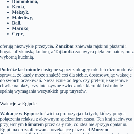
Dominikana
,
Kenia
,
Meksyk
,
Malediwy
,
Bali
,
Maroko
,
Cypr
,
oferują niezwykłe przeżycia.
Zanzibar
zniewala rajskimi plażami i
bogatą afrykańską kulturą, a
Tajlandia
zachwyca pięknem natury oraz
wyborną kuchnią.
Podróże last minute
dostępne są przez okrągły rok. Ich różnorodność
sprawia, że każdy może znaleźć coś dla siebie, dostosowując wakacje
do swoich oczekiwań. Niezależnie od tego, czy preferuje się leniwe
chwile na plaży, czy intensywne zwiedzanie, kierunki last minute
spełnią wymagania wszystkich grup turystów.
Wakacje w Egipcie
Wakacje w Egipcie
to świetna propozycja dla tych, którzy pragną
połączenia relaksu z aktywnym spędzaniem czasu. Ten kraj zachwyca
przyjemnym
klimatem
przez cały rok, co idealnie sprzyja opalaniu.
Egipt ma do zaoferowania urzekające plaże nad
Morzem