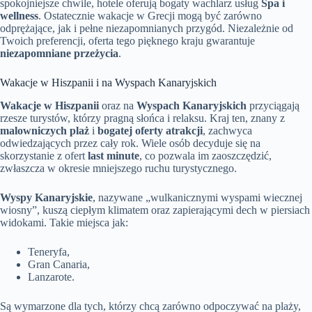
spokojniejsze chwile, hotele oferują bogaty wachlarz usług
Spa i
wellness
. Ostatecznie wakacje w Grecji mogą być zarówno
odprężające, jak i pełne niezapomnianych przygód. Niezależnie od
Twoich preferencji, oferta tego pięknego kraju gwarantuje
niezapomniane przeżycia
.
Wakacje w Hiszpanii i na Wyspach Kanaryjskich
Wakacje w Hiszpanii
oraz na
Wyspach Kanaryjskich
przyciągają
rzesze turystów, którzy pragną słońca i relaksu. Kraj ten, znany z
malowniczych plaż
i
bogatej oferty atrakcji
, zachwyca
odwiedzających przez cały rok. Wiele osób decyduje się na
skorzystanie z ofert
last minute
, co pozwala im zaoszczędzić,
zwłaszcza w okresie mniejszego ruchu turystycznego.
Wyspy Kanaryjskie
, nazywane „wulkanicznymi wyspami wiecznej
wiosny”, kuszą ciepłym klimatem oraz zapierającymi dech w piersiach
widokami. Takie miejsca jak:
Teneryfa,
Gran Canaria,
Lanzarote.
Są wymarzone dla tych, którzy chcą zarówno odpoczywać na plaży,