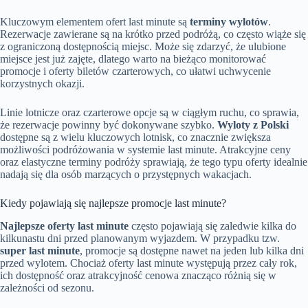
Kluczowym elementem ofert last minute są
terminy wylotów
.
Rezerwacje zawierane są na krótko przed podróżą, co często wiąże się
z ograniczoną dostępnością miejsc. Może się zdarzyć, że ulubione
miejsce jest już zajęte, dlatego warto na bieżąco monitorować
promocje i oferty biletów czarterowych, co ułatwi uchwycenie
korzystnych okazji.
Linie lotnicze oraz czarterowe opcje są w ciągłym ruchu, co sprawia,
że rezerwacje powinny być dokonywane szybko.
Wyloty z Polski
dostępne są z wielu kluczowych lotnisk, co znacznie zwiększa
możliwości podróżowania w systemie last minute. Atrakcyjne ceny
oraz elastyczne terminy podróży sprawiają, że tego typu oferty idealnie
nadają się dla osób marzących o przystępnych wakacjach.
Kiedy pojawiają się najlepsze promocje last minute?
Najlepsze oferty last minute
często pojawiają się zaledwie kilka do
kilkunastu dni przed planowanym wyjazdem. W przypadku tzw.
super last minute
, promocje są dostępne nawet na jeden lub kilka dni
przed wylotem. Chociaż oferty last minute występują przez cały rok,
ich dostępność oraz atrakcyjność cenowa znacząco różnią się w
zależności od sezonu.