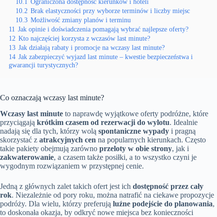
10.1
Ograniczona dostępność kierunków i hoteli
10.2
Brak elastyczności przy wyborze terminów i liczby miejsc
10.3
Możliwość zmiany planów i terminu
11
Jak opinie i doświadczenia pomagają wybrać najlepsze oferty?
12
Kto najczęściej korzysta z wczasów last minute?
13
Jak działają rabaty i promocje na wczasy last minute?
14
Jak zabezpieczyć wyjazd last minute – kwestie bezpieczeństwa i
gwarancji turystycznych?
Co oznaczają wczasy last minute?
Wczasy last minute
to naprawdę wyjątkowe oferty podróżne, które
przyciągają
krótkim czasem od rezerwacji do wylotu
. Idealnie
nadają się dla tych, którzy wolą
spontaniczne wypady
i pragną
skorzystać z
atrakcyjnych cen
na popularnych kierunkach. Często
takie pakiety obejmują zarówno
przeloty w obie strony
, jak i
zakwaterowanie
, a czasem także posiłki, a to wszystko czyni je
wygodnym rozwiązaniem w przystępnej cenie.
Jedną z głównych zalet takich ofert jest ich
dostępność przez cały
rok
. Niezależnie od pory roku, można natrafić na ciekawe propozycje
podróży. Dla wielu, którzy preferują
luźne podejście do planowania
,
to doskonała okazja, by odkryć nowe miejsca bez konieczności