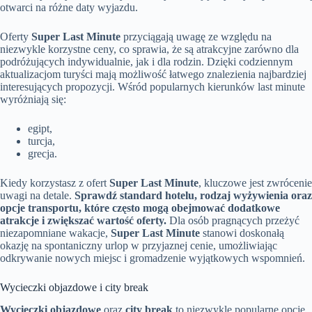
otwarci na różne daty wyjazdu.
Oferty
Super Last Minute
przyciągają uwagę ze względu na
niezwykle korzystne ceny, co sprawia, że są atrakcyjne zarówno dla
podróżujących indywidualnie, jak i dla rodzin. Dzięki codziennym
aktualizacjom turyści mają możliwość łatwego znalezienia najbardziej
interesujących propozycji. Wśród popularnych kierunków last minute
wyróżniają się:
egipt,
turcja,
grecja.
Kiedy korzystasz z ofert
Super Last Minute
, kluczowe jest zwrócenie
uwagi na detale.
Sprawdź standard hotelu, rodzaj wyżywienia oraz
opcje transportu, które często mogą obejmować dodatkowe
atrakcje i zwiększać wartość oferty.
Dla osób pragnących przeżyć
niezapomniane wakacje,
Super Last Minute
stanowi doskonałą
okazję na spontaniczny urlop w przyjaznej cenie, umożliwiając
odkrywanie nowych miejsc i gromadzenie wyjątkowych wspomnień.
Wycieczki objazdowe i city break
Wycieczki objazdowe
oraz
city break
to niezwykle popularne opcje