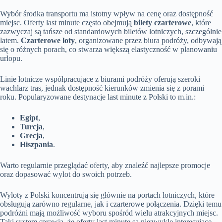
Wybór środka transportu ma istotny wpływ na cenę oraz dostępność
miejsc. Oferty last minute często obejmują
bilety czarterowe
, które
zazwyczaj są tańsze od standardowych biletów lotniczych, szczególnie
latem.
Czarterowe loty
, organizowane przez biura podróży, odbywają
się o różnych porach, co stwarza większą elastyczność w planowaniu
urlopu.
Linie lotnicze współpracujące z biurami podróży oferują szeroki
wachlarz tras, jednak dostępność kierunków zmienia się z porami
roku. Popularyzowane destynacje last minute z Polski to m.in.:
Egipt
,
Turcja
,
Grecja
,
Hiszpania
.
Warto regularnie przeglądać oferty, aby znaleźć najlepsze promocje
oraz dopasować wylot do swoich potrzeb.
Wyloty z Polski koncentrują się głównie na portach lotniczych, które
obsługują zarówno regularne, jak i czarterowe połączenia. Dzięki temu
podróżni mają możliwość wyboru spośród wielu atrakcyjnych miejsc.
Taki system sprawia, że oferty last minute są niezwykle interesujące