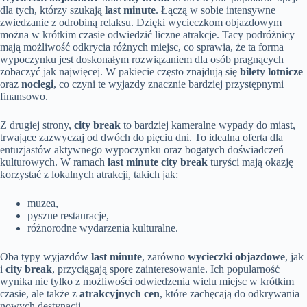
dla tych, którzy szukają
last minute
. Łączą w sobie intensywne
zwiedzanie z odrobiną relaksu. Dzięki wycieczkom objazdowym
można w krótkim czasie odwiedzić liczne atrakcje. Tacy podróżnicy
mają możliwość odkrycia różnych miejsc, co sprawia, że ta forma
wypoczynku jest doskonałym rozwiązaniem dla osób pragnących
zobaczyć jak najwięcej. W pakiecie często znajdują się
bilety lotnicze
oraz
noclegi
, co czyni te wyjazdy znacznie bardziej przystępnymi
finansowo.
Z drugiej strony,
city break
to bardziej kameralne wypady do miast,
trwające zazwyczaj od dwóch do pięciu dni. To idealna oferta dla
entuzjastów aktywnego wypoczynku oraz bogatych doświadczeń
kulturowych. W ramach
last minute city break
turyści mają okazję
korzystać z lokalnych atrakcji, takich jak:
muzea,
pyszne restauracje,
różnorodne wydarzenia kulturalne.
Oba typy wyjazdów
last minute
, zarówno
wycieczki objazdowe
, jak
i
city break
, przyciągają spore zainteresowanie. Ich popularność
wynika nie tylko z możliwości odwiedzenia wielu miejsc w krótkim
czasie, ale także z
atrakcyjnych cen
, które zachęcają do odkrywania
nowych destynacji.