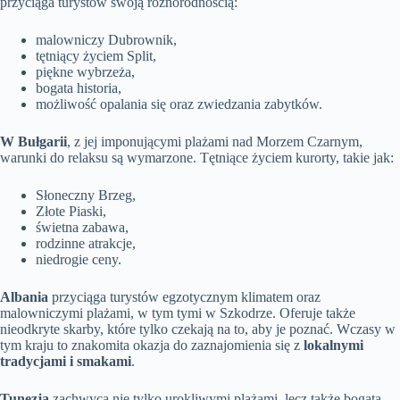
przyciąga turystów swoją różnorodnością:
malowniczy Dubrownik,
tętniący życiem Split,
piękne wybrzeża,
bogata historia,
możliwość opalania się oraz zwiedzania zabytków.
W Bułgarii
, z jej imponującymi plażami nad Morzem Czarnym,
warunki do relaksu są wymarzone. Tętniące życiem kurorty, takie jak:
Słoneczny Brzeg,
Złote Piaski,
świetna zabawa,
rodzinne atrakcje,
niedrogie ceny.
Albania
przyciąga turystów egzotycznym klimatem oraz
malowniczymi plażami, w tym tymi w Szkodrze. Oferuje także
nieodkryte skarby, które tylko czekają na to, aby je poznać. Wczasy w
tym kraju to znakomita okazja do zaznajomienia się z
lokalnymi
tradycjami i smakami
.
Tunezja
zachwyca nie tylko urokliwymi plażami, lecz także bogatą