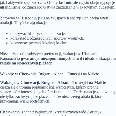
jak i aktywnie spędzać czas. Oferty
last minute
często obejmują opcje
all inclusive
, co znacząco ułatwia zarządzanie wakacyjnym budżetem.
Zarówno w Hiszpanii, jak i na Wyspach Kanaryjskich czeka wiele
atrakcji. Turyści mają okazję:
odkrywać historyczne lokalizacje,
korzystać z różnorodnych sportów wodnych,
kosztować pysznej lokalnej kuchni.
Niezależnie od osobistych preferencji, wakacje w Hiszpanii i na
Kanarach to
gwarancja niezapomnianych chwil
i
idealna okazja na
relaks na słonecznych plażach
.
Wakacje w Chorwacji, Bułgarii, Albanii, Tunezji i na Malcie
Wakacje w Chorwacji
,
Bułgarii
,
Albanii
,
Tunezji
i
na Malcie
cieszą się ogromną popularnością wśród tych, którzy pragną
skorzystać z interesujących ofert last minute. Te destynacje zapewniają
nie tylko zachwycające plaże, ale również szereg atrakcji, które
przyciągają wielu podróżnych.
Chorwacja
, znana z błękitnych, krystalicznych wód Adriatyku,