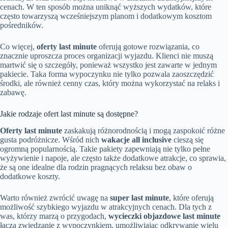
cenach. W ten sposób można uniknąć wyższych wydatków, które
często towarzyszą wcześniejszym planom i dodatkowym kosztom
pośredników.
Co więcej,
oferty last minute
oferują gotowe rozwiązania, co
znacznie uproszcza proces organizacji wyjazdu. Klienci nie muszą
martwić się o szczegóły, ponieważ wszystko jest zawarte w jednym
pakiecie. Taka forma wypoczynku nie tylko pozwala zaoszczędzić
środki, ale również cenny czas, który można wykorzystać na relaks i
zabawę.
Jakie rodzaje ofert last minute są dostępne?
Oferty last minute
zaskakują różnorodnością i mogą zaspokoić różne
gusta podróżnicze. Wśród nich
wakacje all inclusive
cieszą się
ogromną popularnością. Takie pakiety zapewniają nie tylko pełne
wyżywienie i napoje, ale często także dodatkowe atrakcje, co sprawia,
że są one idealne dla rodzin pragnących relaksu bez obaw o
dodatkowe koszty.
Warto również zwrócić uwagę na
super last minute
, które oferują
możliwość szybkiego wyjazdu w atrakcyjnych cenach. Dla tych z
was, którzy marzą o przygodach,
wycieczki objazdowe last minute
łączą zwiedzanie z wypoczynkiem, umożliwiając odkrywanie wielu