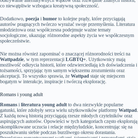
odkrywanie alternatywnych wątków oraz rozwijanie znanych historii,
co niewątpliwie wzbogaca kreatywną społeczność.
Dodatkowo,
poezja
i
humor
to kolejne prądy, które przyciągają
autorów pragnących twórczo wyrażać swoje przemyślenia. Literatura
młodzieżowa oraz współczesna podejmuje ważne tematy
socjologiczne, ukazując różnorodne aspekty życia we współczesnym
społeczeństwie.
Nie można również zapominać o znaczącej różnorodności treści na
Wattpadzie
, w tym reprezentacji
LGBTQ+
. Użytkownicy mają
możliwość odkrycia historii, które odzwierciedlają ich doświadczenia i
tożsamości, sprzyjając tym samym większemu zrozumieniu oraz
akceptacji. To wszystko sprawia, że
Wattpad
staje się miejscem
bogatym w interakcje, inspiracje i twórczą eksplorację.
Romans i young adult
Romans
i
literatura young adult
to dwa niezwykle popularne
gatunki, które zdobyły serca wielu użytkowników platformy
Wattpad
.
Z każdą nową historią przyciągają rzesze młodych czytelników oraz
aspirujących autorów. Opowieści w tych kategoriach często eksplorują
skomplikowane uczucia i relacje międzyludzkie, koncentrując się na
poszukiwaniu siebie podczas burzliwego okresu dorastania.
Przeplatane romantycznymi wątkami, tajemnicami i przygodami, stają