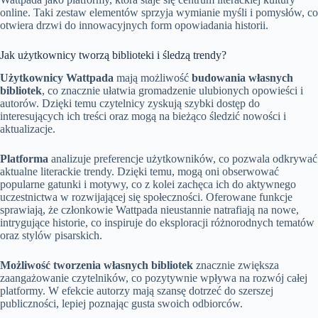
online. Taki zestaw elementów sprzyja wymianie myśli i pomysłów, co
otwiera drzwi do innowacyjnych form opowiadania historii.
Jak użytkownicy tworzą biblioteki i śledzą trendy?
Użytkownicy Wattpada
mają możliwość
budowania własnych
bibliotek
, co znacznie ułatwia gromadzenie ulubionych opowieści i
autorów. Dzięki temu czytelnicy zyskują szybki dostęp do
interesujących ich treści oraz mogą na bieżąco śledzić nowości i
aktualizacje.
Platforma
analizuje preferencje użytkowników, co pozwala odkrywać
aktualne literackie trendy. Dzięki temu, mogą oni obserwować
popularne gatunki i motywy, co z kolei zachęca ich do aktywnego
uczestnictwa w rozwijającej się społeczności. Oferowane funkcje
sprawiają, że członkowie Wattpada nieustannie natrafiają na nowe,
intrygujące historie, co inspiruje do eksploracji różnorodnych tematów
oraz stylów pisarskich.
Możliwość tworzenia własnych bibliotek
znacznie zwiększa
zaangażowanie czytelników, co pozytywnie wpływa na rozwój całej
platformy. W efekcie autorzy mają szansę dotrzeć do szerszej
publiczności, lepiej poznając gusta swoich odbiorców.