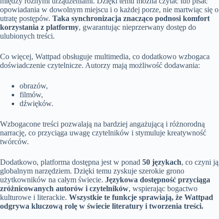
między różnymi urządzeniami. Dzięki temu można czytać lub pisać
opowiadania w dowolnym miejscu i o każdej porze, nie martwiąc się o
utratę postępów.
Taka synchronizacja znacząco podnosi komfort
korzystania z platformy
, gwarantując nieprzerwany dostęp do
ulubionych treści.
Co więcej, Wattpad obsługuje multimedia, co dodatkowo wzbogaca
doświadczenie czytelnicze. Autorzy mają możliwość dodawania:
obrazów,
filmów,
dźwięków.
Wzbogacone treści pozwalają na bardziej angażującą i różnorodną
narrację, co przyciąga uwagę czytelników i stymuluje kreatywność
twórców.
Dodatkowo, platforma dostępna jest w ponad
50 językach
, co czyni ją
globalnym narzędziem. Dzięki temu zyskuje szerokie grono
użytkowników na całym świecie.
Językowa dostępność przyciąga
zróżnicowanych autorów i czytelników
, wspierając bogactwo
kulturowe i literackie.
Wszystkie te funkcje sprawiają, że Wattpad
odgrywa kluczową rolę w świecie literatury i tworzenia treści.