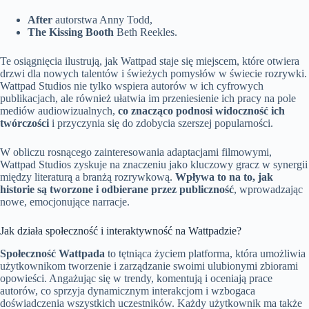
After
autorstwa Anny Todd,
The Kissing Booth
Beth Reekles.
Te osiągnięcia ilustrują, jak Wattpad staje się miejscem, które otwiera
drzwi dla nowych talentów i świeżych pomysłów w świecie rozrywki.
Wattpad Studios nie tylko wspiera autorów w ich cyfrowych
publikacjach, ale również ułatwia im przeniesienie ich pracy na pole
mediów audiowizualnych,
co znacząco podnosi widoczność ich
twórczości
i przyczynia się do zdobycia szerszej popularności.
W obliczu rosnącego zainteresowania adaptacjami filmowymi,
Wattpad Studios zyskuje na znaczeniu jako kluczowy gracz w synergii
między literaturą a branżą rozrywkową.
Wpływa to na to, jak
historie są tworzone i odbierane przez publiczność
, wprowadzając
nowe, emocjonujące narracje.
Jak działa społeczność i interaktywność na Wattpadzie?
Społeczność Wattpada
to tętniąca życiem platforma, która umożliwia
użytkownikom tworzenie i zarządzanie swoimi ulubionymi zbiorami
opowieści. Angażując się w trendy, komentują i oceniają prace
autorów, co sprzyja dynamicznym interakcjom i wzbogaca
doświadczenia wszystkich uczestników. Każdy użytkownik ma także