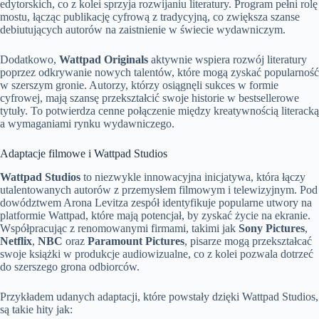
edytorskich, co z kolei sprzyja rozwijaniu literatury. Program pełni rolę
mostu, łącząc publikację cyfrową z tradycyjną, co zwiększa szanse
debiutujących autorów na zaistnienie w świecie wydawniczym.
Dodatkowo,
Wattpad Originals
aktywnie wspiera rozwój literatury
poprzez odkrywanie nowych talentów, które mogą zyskać popularność
w szerszym gronie. Autorzy, którzy osiągnęli sukces w formie
cyfrowej, mają szansę przekształcić swoje historie w bestsellerowe
tytuły. To potwierdza cenne połączenie między kreatywnością literacką
a wymaganiami rynku wydawniczego.
Adaptacje filmowe i Wattpad Studios
Wattpad Studios
to niezwykle innowacyjna inicjatywa, która łączy
utalentowanych autorów z przemysłem filmowym i telewizyjnym. Pod
dowództwem Arona Levitza zespół identyfikuje popularne utwory na
platformie Wattpad, które mają potencjał, by zyskać życie na ekranie.
Współpracując z renomowanymi firmami, takimi jak
Sony Pictures
,
Netflix
,
NBC
oraz
Paramount Pictures
, pisarze mogą przekształcać
swoje książki w produkcje audiowizualne, co z kolei pozwala dotrzeć
do szerszego grona odbiorców.
Przykładem udanych adaptacji, które powstały dzięki Wattpad Studios,
są takie hity jak: