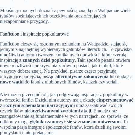
Miłośnicy mocnych doznań z pewnością znajdą na Wattpadzie wiele
tytułów spełniających ich oczekiwania oraz oferujących
niezapomniane przygody.
Fanfiction i inspiracje popkulturowe
Fanfiction cieszy się ogromnym uznaniem na Wattpadzie, stając się
jednym z najchętniej wybieranych gatunków literackich. To zjawisko
umożliwia autorom tworzenie unikalnych opowieści, które czerpią
inspirację z
znanych dzieł popkultury
. Taki sposób pisania otwiera
nowe możliwości odkrywania zarówno postaci, jak i fabuł, które
wszyscy dobrze znają. Na przykład, pisarze często przyjmują
intrygujące podejścia, pisząc
alternatywne zakończenia
lub dodając
nowe wątki
do fabuł z ulubionych filmów, książek czy seriali.
Nie można przecenić roli, jaką odgrywają inspiracje z popkultury w
twórczości fanfic. Dzięki nim autorzy mają okazję
eksperymentować
z różnymi schematami narracyjnymi
oraz zaskakiwać swoich
czytelników
nieoczekiwanymi zwrotami akcji
. Emocje oraz
zaangażowanie są fundamentalne w tych narracjach, co sprawia, że
odbiorcy mogą
głęboko zanurzyć się w znane im uniwersum
. Ta
wspólna pasja integruje społeczność fanów, która dzieli się swoimi
pomysłami i interpretacjami.