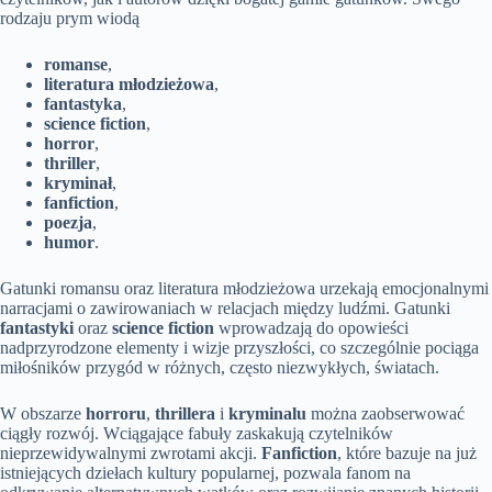
rodzaju prym wiodą
romanse
,
literatura młodzieżowa
,
fantastyka
,
science fiction
,
horror
,
thriller
,
kryminał
,
fanfiction
,
poezja
,
humor
.
Gatunki romansu oraz literatura młodzieżowa urzekają emocjonalnymi
narracjami o zawirowaniach w relacjach między ludźmi. Gatunki
fantastyki
oraz
science fiction
wprowadzają do opowieści
nadprzyrodzone elementy i wizje przyszłości, co szczególnie pociąga
miłośników przygód w różnych, często niezwykłych, światach.
W obszarze
horroru
,
thrillera
i
kryminalu
można zaobserwować
ciągły rozwój. Wciągające fabuły zaskakują czytelników
nieprzewidywalnymi zwrotami akcji.
Fanfiction
, które bazuje na już
istniejących dziełach kultury popularnej, pozwala fanom na