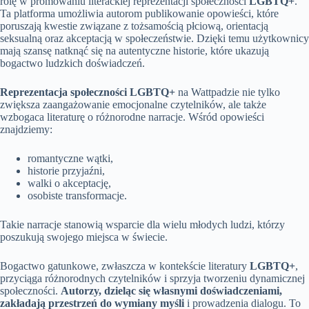
rolę w promowaniu literackiej reprezentacji społeczności
LGBTQ+
.
Ta platforma umożliwia autorom publikowanie opowieści, które
poruszają kwestie związane z tożsamością płciową, orientacją
seksualną oraz akceptacją w społeczeństwie. Dzięki temu użytkownicy
mają szansę natknąć się na autentyczne historie, które ukazują
bogactwo ludzkich doświadczeń.
Reprezentacja społeczności LGBTQ+
na Wattpadzie nie tylko
zwiększa zaangażowanie emocjonalne czytelników, ale także
wzbogaca literaturę o różnorodne narracje. Wśród opowieści
znajdziemy:
romantyczne wątki,
historie przyjaźni,
walki o akceptację,
osobiste transformacje.
Takie narracje stanowią wsparcie dla wielu młodych ludzi, którzy
poszukują swojego miejsca w świecie.
Bogactwo gatunkowe, zwłaszcza w kontekście literatury
LGBTQ+
,
przyciąga różnorodnych czytelników i sprzyja tworzeniu dynamicznej
społeczności.
Autorzy, dzieląc się własnymi doświadczeniami,
zakładają przestrzeń do wymiany myśli
i prowadzenia dialogu. To