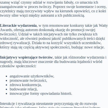
szansę wziąć czynny udział w rozwijaniu fabuły, co umacnia ich
zaangażowanie w proces twórczy. Poprzez swoje komentarze i oceny,
czytelnicy mają rzeczywisty wpływ na kierunek opowieści, co z kolei
tworzy silne więzi między autorami a ich publicznością.
Literackie wydarzenia
, w tym renomowane konkursy takie jak Watty
Awards, oferują autorom doskonałą okazję do promocji swojej
twórczości. Udział w takich inicjatywach nie tylko zwiększa ich
widoczność, ale również podnosi jakość publikowanych treści dzięki
zdrowej rywalizacji. Działa to na korzyść wszystkich uczestników,
którzy stają się częścią aktywnej społeczności, budując nowe relacje.
Inicjatywy wspierające twórców
, takie jak różnorodne wydarzenia i
nagrody, mają kluczowe znaczenie dla budowania lojalności wśród
członków społeczności:
angażowanie użytkowników,
promowanie twórczości,
zdrowa konkurencja,
budowanie relacji,
innowacyjne formy opowiadania historii.
Interakcje i rywalizacja nieustannie przyczyniają się do rozwoju
Wattpada jako platformy, która staje się centrum literackiej kultury