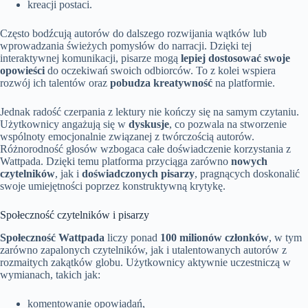
kreacji postaci.
Często bodźcują autorów do dalszego rozwijania wątków lub
wprowadzania świeżych pomysłów do narracji. Dzięki tej
interaktywnej komunikacji, pisarze mogą
lepiej dostosować swoje
opowieści
do oczekiwań swoich odbiorców. To z kolei wspiera
rozwój ich talentów oraz
pobudza kreatywność
na platformie.
Jednak radość czerpania z lektury nie kończy się na samym czytaniu.
Użytkownicy angażują się w
dyskusje
, co pozwala na stworzenie
wspólnoty emocjonalnie związanej z twórczością autorów.
Różnorodność głosów wzbogaca całe doświadczenie korzystania z
Wattpada. Dzięki temu platforma przyciąga zarówno
nowych
czytelników
, jak i
doświadczonych pisarzy
, pragnących doskonalić
swoje umiejętności poprzez konstruktywną krytykę.
Społeczność czytelników i pisarzy
Społeczność Wattpada
liczy ponad
100 milionów członków
, w tym
zarówno zapalonych czytelników, jak i utalentowanych autorów z
rozmaitych zakątków globu. Użytkownicy aktywnie uczestniczą w
wymianach, takich jak:
komentowanie opowiadań,