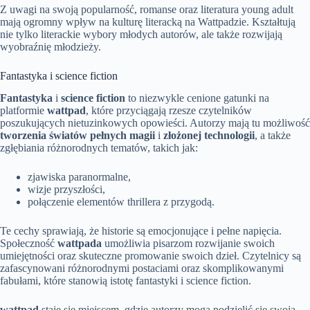
Z uwagi na swoją popularność, romanse oraz literatura young adult
mają ogromny wpływ na kulturę literacką na Wattpadzie. Kształtują
nie tylko literackie wybory młodych autorów, ale także rozwijają
wyobraźnię młodzieży.
Fantastyka i science fiction
Fantastyka
i
science fiction
to niezwykle cenione gatunki na
platformie
wattpad
, które przyciągają rzesze czytelników
poszukujących nietuzinkowych opowieści. Autorzy mają tu możliwość
tworzenia światów pełnych magii
i
złożonej technologii
, a także
zgłębiania różnorodnych tematów, takich jak:
zjawiska paranormalne,
wizje przyszłości,
połączenie elementów thrillera z przygodą.
Te cechy sprawiają, że historie są emocjonujące i pełne napięcia.
Społeczność
wattpada
umożliwia pisarzom rozwijanie swoich
umiejętności oraz skuteczne promowanie swoich dzieł. Czytelnicy są
zafascynowani różnorodnymi postaciami oraz skomplikowanymi
fabułami, które stanowią istotę fantastyki i science fiction.
wattpad
staje się miejscem, gdzie autorzy mogą podzielić się swoją