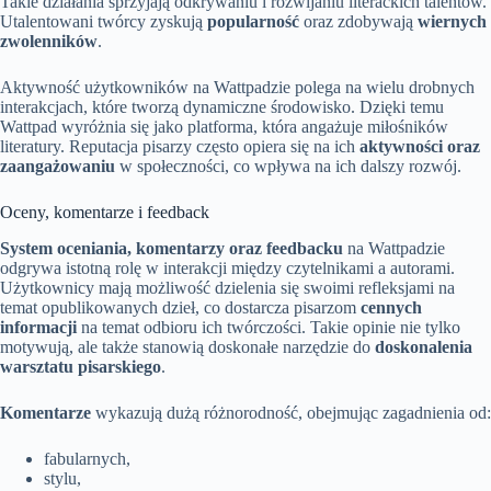
Takie działania sprzyjają odkrywaniu i rozwijaniu literackich talentów.
Utalentowani twórcy zyskują
popularność
oraz zdobywają
wiernych
zwolenników
.
Aktywność użytkowników na Wattpadzie polega na wielu drobnych
interakcjach, które tworzą dynamiczne środowisko. Dzięki temu
Wattpad wyróżnia się jako platforma, która angażuje miłośników
literatury. Reputacja pisarzy często opiera się na ich
aktywności oraz
zaangażowaniu
w społeczności, co wpływa na ich dalszy rozwój.
Oceny, komentarze i feedback
System oceniania, komentarzy oraz feedbacku
na Wattpadzie
odgrywa istotną rolę w interakcji między czytelnikami a autorami.
Użytkownicy mają możliwość dzielenia się swoimi refleksjami na
temat opublikowanych dzieł, co dostarcza pisarzom
cennych
informacji
na temat odbioru ich twórczości. Takie opinie nie tylko
motywują, ale także stanowią doskonałe narzędzie do
doskonalenia
warsztatu pisarskiego
.
Komentarze
wykazują dużą różnorodność, obejmując zagadnienia od:
fabularnych,
stylu,