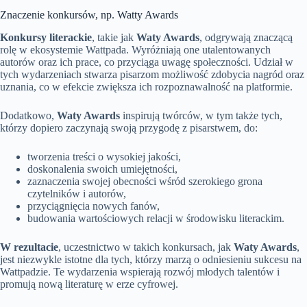
Znaczenie konkursów, np. Watty Awards
Konkursy literackie
, takie jak
Waty Awards
, odgrywają znaczącą
rolę w ekosystemie Wattpada. Wyróżniają one utalentowanych
autorów oraz ich prace, co przyciąga uwagę społeczności. Udział w
tych wydarzeniach stwarza pisarzom możliwość zdobycia nagród oraz
uznania, co w efekcie zwiększa ich rozpoznawalność na platformie.
Dodatkowo,
Waty Awards
inspirują twórców, w tym także tych,
którzy dopiero zaczynają swoją przygodę z pisarstwem, do:
tworzenia treści o wysokiej jakości,
doskonalenia swoich umiejętności,
zaznaczenia swojej obecności wśród szerokiego grona
czytelników i autorów,
przyciągnięcia nowych fanów,
budowania wartościowych relacji w środowisku literackim.
W rezultacie
, uczestnictwo w takich konkursach, jak
Waty Awards
,
jest niezwykle istotne dla tych, którzy marzą o odniesieniu sukcesu na
Wattpadzie. Te wydarzenia wspierają rozwój młodych talentów i
promują nową literaturę w erze cyfrowej.