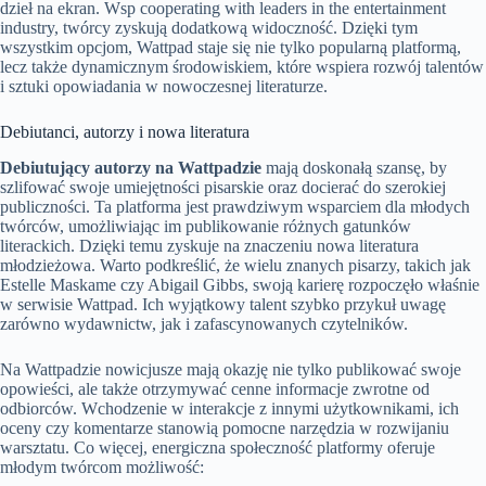
dzieł na ekran. Wsp cooperating with leaders in the entertainment
industry, twórcy zyskują dodatkową widoczność. Dzięki tym
wszystkim opcjom, Wattpad staje się nie tylko popularną platformą,
lecz także dynamicznym środowiskiem, które wspiera rozwój talentów
i sztuki opowiadania w nowoczesnej literaturze.
Debiutanci, autorzy i nowa literatura
Debiutujący autorzy na Wattpadzie
mają doskonałą szansę, by
szlifować swoje umiejętności pisarskie oraz docierać do szerokiej
publiczności. Ta platforma jest prawdziwym wsparciem dla młodych
twórców, umożliwiając im publikowanie różnych gatunków
literackich. Dzięki temu zyskuje na znaczeniu nowa literatura
młodzieżowa. Warto podkreślić, że wielu znanych pisarzy, takich jak
Estelle Maskame czy Abigail Gibbs, swoją karierę rozpoczęło właśnie
w serwisie Wattpad. Ich wyjątkowy talent szybko przykuł uwagę
zarówno wydawnictw, jak i zafascynowanych czytelników.
Na Wattpadzie nowicjusze mają okazję nie tylko publikować swoje
opowieści, ale także otrzymywać cenne informacje zwrotne od
odbiorców. Wchodzenie w interakcje z innymi użytkownikami, ich
oceny czy komentarze stanowią pomocne narzędzia w rozwijaniu
warsztatu. Co więcej, energiczna społeczność platformy oferuje
młodym twórcom możliwość: