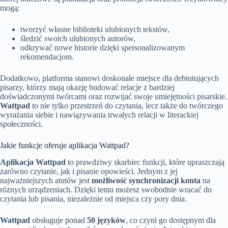
mogą:
tworzyć własne biblioteki ulubionych tekstów,
śledzić swoich ulubionych autorów,
odkrywać nowe historie dzięki spersonalizowanym
rekomendacjom.
Dodatkowo, platforma stanowi doskonałe miejsce dla debiutujących
pisarzy, którzy mają okazję budować relacje z bardziej
doświadczonymi twórcami oraz rozwijać swoje umiejętności pisarskie.
Wattpad
to nie tylko przestrzeń do czytania, lecz także do twórczego
wyrażania siebie i nawiązywania trwałych relacji w literackiej
społeczności.
Jakie funkcje oferuje aplikacja Wattpad?
Aplikacja Wattpad
to prawdziwy skarbiec funkcji, które upraszczają
zarówno czytanie, jak i pisanie opowieści. Jednym z jej
najważniejszych atutów jest
możliwość synchronizacji konta
na
różnych urządzeniach. Dzięki temu możesz swobodnie wracać do
czytania lub pisania, niezależnie od miejsca czy pory dnia.
Wattpad
obsługuje ponad
50 języków
, co czyni go dostępnym dla