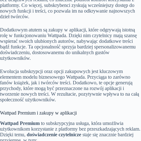
platformy. Co więcej, subskrybenci zyskują wcześniejszy dostęp do
nowych funkcji i treści, co pozwala im na odkrywanie najnowszych
dzieł twórców.
Dodatkowym atutem są zakupy w aplikacji, które odgrywają istotną
rolę w funkcjonowaniu Wattpada. Dzięki nim czytelnicy mają szansę
wspierać swoich ulubionych autorów, nabywając dodatkowe treści
bądź funkcje. Ta opcjonalność sprzyja bardziej spersonalizowanemu
doświadczeniu, dostosowanemu do unikalnych gustów
użytkowników.
Ewolucja subskrypcji oraz opcji zakupowych jest kluczowym
elementem modelu biznesowego Wattpada. Przyciąga to zarówno
fanów książek, jak i twórców treści. Dodatkowo, te opcje generują
przychody, które mogą być przeznaczone na rozwój aplikacji i
tworzenie nowych treści. W rezultacie, pozytywnie wpływa to na całą
społeczność użytkowników.
Wattpad Premium i zakupy w aplikacji
Wattpad Premium
to subskrypcyjna usługa, która umożliwia
użytkownikom korzystanie z platformy bez przeszkadzających reklam.
Dzięki temu,
doświadczenie czytelnicze
staje się znacznie bardziej
przyjemne, w tym: