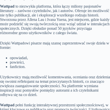
Wattpad
to niezwykła platforma, która łączy miliony pasjonatów
literatury – zarówno czytelników, jak i autorów. Oferuje im możliwość
nie tylko publikacji, ale i eksploracji wszelkiego rodzaju historii.
Stworzona przez Allena Lau i Ivana Yuena, jest miejscem, gdzie każdy
może podzielić się swoją twórczością oraz wziąć udział w interakcjach
społecznych. Dzięki obsłudze ponad 50 języków przyciąga
różnorodne grono użytkowników z całego świata.
Dzięki Wattpadowi pisarze mają szansę zaprezentować swoje dzieła w
formie:
opowiadań,
powieści,
fanfiction.
Użytkownicy mają możliwość komentowania, oceniania oraz dzielenia
się swoimi refleksjami na temat przeczytanych historii, co znacząco
zwiększa zaangażowanie społeczności. Na platformie wymiana
inspiracji oraz pomysłów pomiędzy autorami a ich czytelnikami
odbywa się na co dzień.
Wattpad
pełni funkcję interaktywnej przestrzeni społecznościowej, w
której kluczowe są publikacja oraz promocja twórczości. Użytkownicy