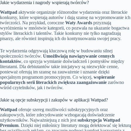
Jakie wydarzenia i nagrody wspierają twórców?
Wattpad
aktywnie organizuje różnorodne wydarzenia oraz literackie
konkursy, które wspierają autorów i dają szansę na wypromowanie ich
twórczości. Na przykład, coroczne
Waty Awards
przyznają
wyróżnienia w mnóstwie kategorii, co pozwala na ukazanie bogactwa
stylów literackich i talentów. Takie konkursy nie tylko nagradzają
pisarzy, ale również inspirują ich do kontynuowania swojej pracy.
Te wydarzenia odgrywają kluczową rolę w budowaniu silnej
społeczności twórców.
Umożliwiają nawiązywanie cennych
kontaktów
, co sprzyja wymianie doświadczeń i pomysłów między
literatami. Dla debiutantów takie inicjatywy są niezwykle cenne,
ponieważ oferują im szansę na zauważenie i uznanie dzięki
specjalnym programom promocyjnym. Co więcej,
wspieranie
popularnych serii literackich zwiększa zaangażowanie
zarówno
wśród czytelników, jak i twórców.
Jakie są opcje subskrypcji i zakupów w aplikacji Wattpad?
Wattpad
oferuje szereg możliwości subskrypcyjnych oraz
zakupowych, które zdecydowanie wzbogacają doświadczenie
użytkowników. Najważniejszą z nich jest
subskrypcja Wattpad
Premium
. Dzięki niej miłośnicy literatury mogą delektować się lekturą
bez uciążliwych reklam, co znacznie podnosi komfort korzystania z