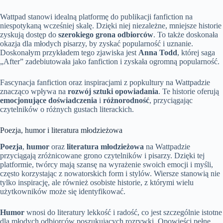
Wattpad stanowi idealną platformę do publikacji fanfiction na
niespotykaną wcześniej skalę. Dzięki niej niezależne, mniejsze historie
zyskują dostęp do
szerokiego grona odbiorców
. To także doskonała
okazja dla młodych pisarzy, by zyskać popularność i uznanie.
Doskonałym przykładem tego zjawiska jest
Anna Todd
, której saga
„After” zadebiutowała jako fanfiction i zyskała ogromną popularność.
Fascynacja fanfiction oraz inspiracjami z popkultury na Wattpadzie
znacząco wpływa na
rozwój sztuki opowiadania
. Te historie oferują
emocjonujące doświadczenia
i
różnorodność
, przyciągając
czytelników o różnych gustach literackich.
Poezja, humor i literatura młodzieżowa
Poezja
,
humor
oraz
literatura młodzieżowa
na Wattpadzie
przyciągają zróżnicowane grono czytelników i pisarzy. Dzięki tej
platformie, twórcy mają szansę na wyrażenie swoich emocji i myśli,
często korzystając z nowatorskich form i stylów. Wiersze stanowią nie
tylko inspirację, ale również osobiste historie, z którymi wielu
użytkowników może się identyfikować.
Humor
wnosi do literatury lekkość i radość, co jest szczególnie istotne
dla młodych odbiorców poszukujących rozrywki. Opowieści pełne