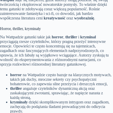
twórczością i eksplorować nowatorskie pomysły. To właśnie dzięki
temu gatunki te zdobywają coraz większą popularność. Rośnie
zainteresowanie fantastyka i sci-fi, co dowodzi, jak bardzo
współczesna literatura ceni
kreatywność
oraz
wyobraźnię
.
Horror, thriller, kryminały
Na Wattpadzie gatunki takie jak
horror
,
thriller
i
kryminal
przyciągają rzesze czytelników, którzy pragną przeżyć intensywne
emocje. Opowieści te często koncentrują się na tajemnicach,
zagadkach oraz fascynujących elementach nadprzyrodzonych, co
sprawia, że ich fabuły są wyjątkowo wciągające. Autorzy zyskują tu
wolność do eksperymentowania z różnorodnymi narracjami, co
sprzyja rozkwitowi różnorodnej literatury gatunkowej.
horror
na Wattpadzie często bazuje na klasycznych motywach,
takich jak duchy, mroczne sekrety czy psychopatyczni
bohaterowie, co zapewnia silne przeżycia i dreszczyk emocji,
thriller
angażuje czytelników dynamiczną akcją oraz
zaskakującymi zwrotami, sprawiając, że napięcie narasta z
każdą stroną,
kryminały
dzięki skomplikowanym intrygom oraz zagadkom,
zachęcają do podążania śladami prowadzącymi do odkrycia
prawdy.