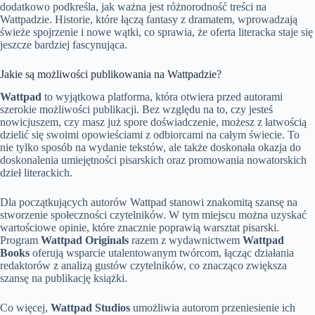
dodatkowo podkreśla, jak ważna jest różnorodność treści na
Wattpadzie. Historie, które łączą fantasy z dramatem, wprowadzają
świeże spojrzenie i nowe wątki, co sprawia, że oferta literacka staje się
jeszcze bardziej fascynująca.
Jakie są możliwości publikowania na Wattpadzie?
Wattpad
to wyjątkowa platforma, która otwiera przed autorami
szerokie możliwości publikacji. Bez względu na to, czy jesteś
nowicjuszem, czy masz już spore doświadczenie, możesz z łatwością
dzielić się swoimi opowieściami z odbiorcami na całym świecie. To
nie tylko sposób na wydanie tekstów, ale także doskonała okazja do
doskonalenia umiejętności pisarskich oraz promowania nowatorskich
dzieł literackich.
Dla początkujących autorów Wattpad stanowi znakomitą szansę na
stworzenie społeczności czytelników. W tym miejscu można uzyskać
wartościowe opinie, które znacznie poprawią warsztat pisarski.
Program
Wattpad Originals
razem z wydawnictwem
Wattpad
Books
oferują wsparcie utalentowanym twórcom, łącząc działania
redaktorów z analizą gustów czytelników, co znacząco zwiększa
szansę na publikację książki.
Co więcej,
Wattpad Studios
umożliwia autorom przeniesienie ich