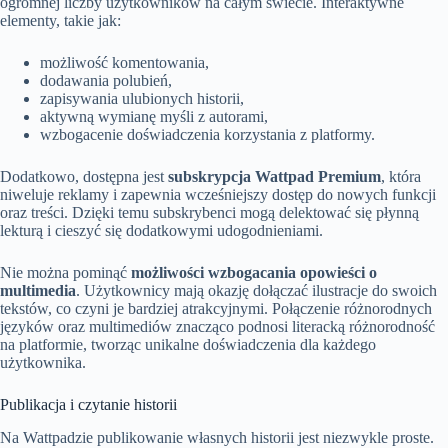
ogromnej liczby użytkowników na całym świecie. Interaktywne
elementy, takie jak:
możliwość komentowania,
dodawania polubień,
zapisywania ulubionych historii,
aktywną wymianę myśli z autorami,
wzbogacenie doświadczenia korzystania z platformy.
Dodatkowo, dostępna jest
subskrypcja Wattpad Premium
, która
niweluje reklamy i zapewnia wcześniejszy dostęp do nowych funkcji
oraz treści. Dzięki temu subskrybenci mogą delektować się płynną
lekturą i cieszyć się dodatkowymi udogodnieniami.
Nie można pominąć
możliwości wzbogacania opowieści o
multimedia
. Użytkownicy mają okazję dołączać ilustracje do swoich
tekstów, co czyni je bardziej atrakcyjnymi. Połączenie różnorodnych
języków oraz multimediów znacząco podnosi literacką różnorodność
na platformie, tworząc unikalne doświadczenia dla każdego
użytkownika.
Publikacja i czytanie historii
Na Wattpadzie publikowanie własnych historii jest niezwykle proste.