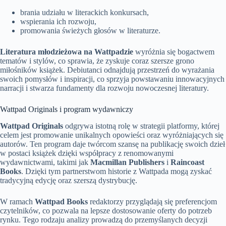
brania udziału w literackich konkursach,
wspierania ich rozwoju,
promowania świeżych głosów w literaturze.
Literatura młodzieżowa na Wattpadzie
wyróżnia się bogactwem
tematów i stylów, co sprawia, że zyskuje coraz szersze grono
miłośników książek. Debiutanci odnajdują przestrzeń do wyrażania
swoich pomysłów i inspiracji, co sprzyja powstawaniu innowacyjnych
narracji i stwarza fundamenty dla rozwoju nowoczesnej literatury.
Wattpad Originals i program wydawniczy
Wattpad Originals
odgrywa istotną rolę w strategii platformy, której
celem jest promowanie unikalnych opowieści oraz wyróżniających się
autorów. Ten program daje twórcom szansę na publikację swoich dzieł
w postaci książek dzięki współpracy z renomowanymi
wydawnictwami, takimi jak
Macmillan Publishers
i
Raincoast
Books
. Dzięki tym partnerstwom historie z Wattpada mogą zyskać
tradycyjną edycję oraz szerszą dystrybucję.
W ramach
Wattpad Books
redaktorzy przyglądają się preferencjom
czytelników, co pozwala na lepsze dostosowanie oferty do potrzeb
rynku. Tego rodzaju analizy prowadzą do przemyślanych decyzji