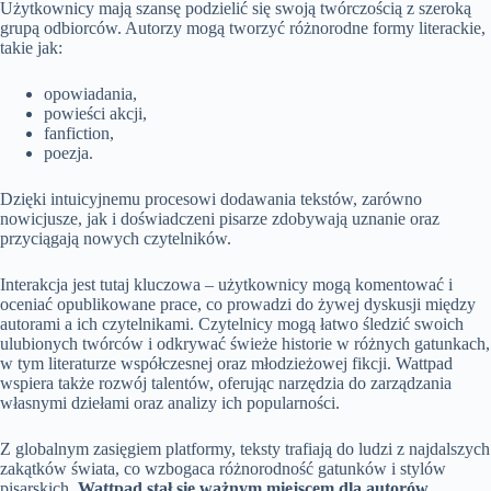
Użytkownicy mają szansę podzielić się swoją twórczością z szeroką
grupą odbiorców. Autorzy mogą tworzyć różnorodne formy literackie,
takie jak:
opowiadania,
powieści akcji,
fanfiction,
poezja.
Dzięki intuicyjnemu procesowi dodawania tekstów, zarówno
nowicjusze, jak i doświadczeni pisarze zdobywają uznanie oraz
przyciągają nowych czytelników.
Interakcja jest tutaj kluczowa – użytkownicy mogą komentować i
oceniać opublikowane prace, co prowadzi do żywej dyskusji między
autorami a ich czytelnikami. Czytelnicy mogą łatwo śledzić swoich
ulubionych twórców i odkrywać świeże historie w różnych gatunkach,
w tym literaturze współczesnej oraz młodzieżowej fikcji. Wattpad
wspiera także rozwój talentów, oferując narzędzia do zarządzania
własnymi dziełami oraz analizy ich popularności.
Z globalnym zasięgiem platformy, teksty trafiają do ludzi z najdalszych
zakątków świata, co wzbogaca różnorodność gatunków i stylów
pisarskich.
Wattpad stał się ważnym miejscem dla autorów