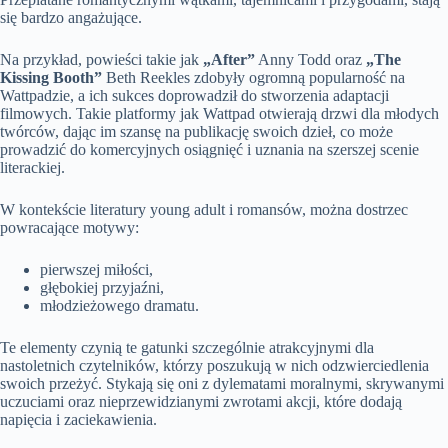
się bardzo angażujące.
Na przykład, powieści takie jak
„After”
Anny Todd oraz
„The
Kissing Booth”
Beth Reekles zdobyły ogromną popularność na
Wattpadzie, a ich sukces doprowadził do stworzenia adaptacji
filmowych. Takie platformy jak Wattpad otwierają drzwi dla młodych
twórców, dając im szansę na publikację swoich dzieł, co może
prowadzić do komercyjnych osiągnięć i uznania na szerszej scenie
literackiej.
W kontekście literatury young adult i romansów, można dostrzec
powracające motywy:
pierwszej miłości,
głębokiej przyjaźni,
młodzieżowego dramatu.
Te elementy czynią te gatunki szczególnie atrakcyjnymi dla
nastoletnich czytelników, którzy poszukują w nich odzwierciedlenia
swoich przeżyć. Stykają się oni z dylematami moralnymi, skrywanymi
uczuciami oraz nieprzewidzianymi zwrotami akcji, które dodają
napięcia i zaciekawienia.