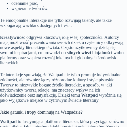
ocenianie prac,
wspieranie twórców.
Te emocjonalne interakcje nie tylko rozwijają talenty, ale także
wzbogacają wachlarz dostępnych treści.
Kreatywność
odgrywa kluczową rolę w tej społeczności. Autorzy
mają możliwość prezentowania swoich dzieł, a czytelnicy odkrywają
nowe aspekty literackiego świata. Często użytkownicy dzielą się
swoimi inspiracjami, co prowadzi do
silnych więzi
i
lojalności
wobec
platformy oraz wspiera rozwój lokalnych i globalnych środowisk
literackich.
Te interakcje sprawiają, że Wattpad nie tylko promuje indywidualne
zdolności, ale również łączy różnorodne kultury i style pisarskie.
Tworzy to niezwykle bogate źródło literackie, a sposób, w jaki
użytkownicy tworzą relacje, ma znaczący wpływ na ich
doświadczenie oraz satysfakcję. Dzięki temu
Wattpad
wyróżnia się
jako wyjątkowe miejsce w cyfrowym świecie literatury.
Jakie gatunki i tropy dominują na Wattpadzie?
Wattpad
to fascynująca platforma literacka, która przyciąga zarówno
czytelników, jak i autorów dzięki bogatej gamie gatunków. Swego