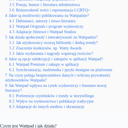
3.5
Poezja, humor i literatura młodzieżowa
3.6
Różnorodność treści i reprezentacja LGBTQ+
4
Jakie są możliwości publikowania na Wattpadzie?
4.1
Debiutanci, autorzy i nowa literatura
4.2
Wattpad Originals i program wydawniczy
4.3
Adaptacje filmowe i Wattpad Studios
5
Jak działa społeczność i interaktywność na Wattpadzie?
5.1
Jak użytkownicy tworzą biblioteki i śledzą trendy?
5.2
Znaczenie konkursów, np. Watty Awards
5.3
Jakie wydarzenia i nagrody wspierają twórców?
6
Jakie są opcje subskrypcji i zakupów w aplikacji Wattpad?
6.1
Wattpad Premium i zakupy w aplikacji
6.2
Synchronizacja, multimedia i języki dostępne na platformie
7
Na czym polega bezpieczeństwo danych i ochrona prywatności
użytkowników Wattpada?
8
Jak Wattpad wpływa na rynek wydawniczy i fenomen nowej
literatury?
8.1
Preferencje czytelników i trendy w storytellingu
8.2
Wpływ na wydawnictwa i publikacje tradycyjne
8.3
Adaptacje do innych mediów i ekranizacje
Czym jest Wattpad i jak działa?