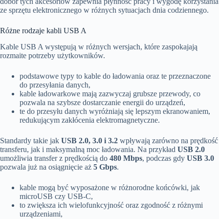
dobór tych akcesoriów zapewnia płynność pracy i wygodę korzystania
ze sprzętu elektronicznego w różnych sytuacjach dnia codziennego.
Różne rodzaje kabli USB A
Kable USB A występują w różnych wersjach, które zaspokajają
rozmaite potrzeby użytkowników.
podstawowe typy to kable do ładowania oraz te przeznaczone
do przesyłania danych,
kable ładowarkowe mają zazwyczaj grubsze przewody, co
pozwala na szybsze dostarczanie energii do urządzeń,
te do przesyłu danych wyróżniają się lepszym ekranowaniem,
redukującym zakłócenia elektromagnetyczne.
Standardy takie jak
USB 2.0, 3.0 i 3.2
wpływają zarówno na prędkość
transferu, jak i maksymalną moc ładowania. Na przykład
USB 2.0
umożliwia transfer z prędkością do
480 Mbps
, podczas gdy
USB 3.0
pozwala już na osiągnięcie aż
5 Gbps
.
kable mogą być wyposażone w różnorodne końcówki, jak
microUSB czy USB-C,
to zwiększa ich wielofunkcyjność oraz zgodność z różnymi
urządzeniami,