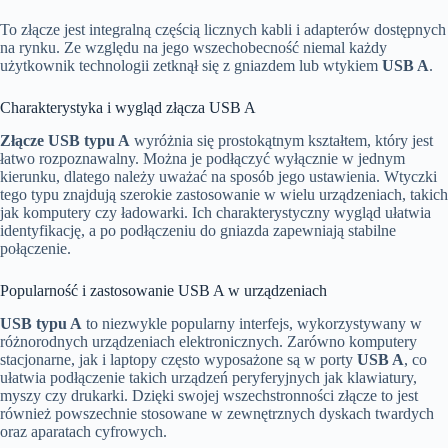
To złącze jest integralną częścią licznych kabli i adapterów dostępnych
na rynku. Ze względu na jego wszechobecność niemal każdy
użytkownik technologii zetknął się z gniazdem lub wtykiem
USB A
.
Charakterystyka i wygląd złącza USB A
Złącze USB typu A
wyróżnia się prostokątnym kształtem, który jest
łatwo rozpoznawalny. Można je podłączyć wyłącznie w jednym
kierunku, dlatego należy uważać na sposób jego ustawienia. Wtyczki
tego typu znajdują szerokie zastosowanie w wielu urządzeniach, takich
jak komputery czy ładowarki. Ich charakterystyczny wygląd ułatwia
identyfikację, a po podłączeniu do gniazda zapewniają stabilne
połączenie.
Popularność i zastosowanie USB A w urządzeniach
USB typu A
to niezwykle popularny interfejs, wykorzystywany w
różnorodnych urządzeniach elektronicznych. Zarówno komputery
stacjonarne, jak i laptopy często wyposażone są w porty
USB A
, co
ułatwia podłączenie takich urządzeń peryferyjnych jak klawiatury,
myszy czy drukarki. Dzięki swojej wszechstronności złącze to jest
również powszechnie stosowane w zewnętrznych dyskach twardych
oraz aparatach cyfrowych.