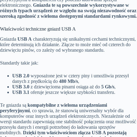
elektronicznego.
Gniazda te są powszechnie wykorzystywane w
różnych typach urządzeń ze względu na swoją niezawodność oraz
szeroką zgodność z wieloma dostępnymi standardami rynkowymi.
Właściwości techniczne gniazd USB A
Gniazda
USB A
charakteryzują się unikalnymi cechami technicznymi,
które determinują ich działanie. Złącze to może mieć od czterech do
dziewięciu pinów, co zależy od wybranego standardu.
Standardy takie jak:
USB 2.0
wyposażone jest w cztery piny i umożliwia przesył
danych z prędkością do
480 Mb/s
,
USB 3.0
z dziewięcioma pinami osiąga aż do
5 Gb/s
,
USB 3.1
oferuje jeszcze większe szybkości transferu.
Te gniazda są
kompatybilne z wieloma urządzeniami
peryferyjnymi
, co sprawia, że stanowią uniwersalny wybór dla
komputerów oraz innych urządzeń elektronicznych. Niezależnie od
wersji standardu zapewniają one stabilność połączenia oraz możliwość
przesyłu danych i energii potrzebnej do ładowania sprzętów
mobilnych.
Dzięki tym właściwościom złącza USB A pozostają