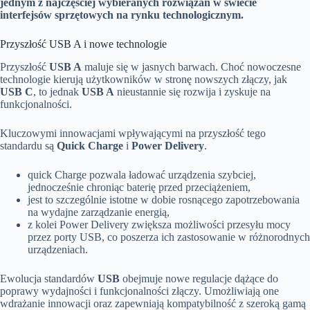
jednym z najczęściej wybieranych rozwiązań w świecie
interfejsów sprzętowych na rynku technologicznym.
Przyszłość USB A i nowe technologie
Przyszłość
USB A
maluje się w jasnych barwach. Choć nowoczesne
technologie kierują użytkowników w stronę nowszych złączy, jak
USB C
, to jednak
USB A
nieustannie się rozwija i zyskuje na
funkcjonalności.
Kluczowymi innowacjami wpływającymi na przyszłość tego
standardu są
Quick Charge
i
Power Delivery
.
quick Charge pozwala ładować urządzenia szybciej,
jednocześnie chroniąc baterię przed przeciążeniem,
jest to szczególnie istotne w dobie rosnącego zapotrzebowania
na wydajne zarządzanie energią,
z kolei Power Delivery zwiększa możliwości przesyłu mocy
przez porty USB, co poszerza ich zastosowanie w różnorodnych
urządzeniach.
Ewolucja standardów
USB
obejmuje nowe regulacje dążące do
poprawy wydajności i funkcjonalności złączy. Umożliwiają one
wdrażanie innowacji oraz zapewniają kompatybilność z szeroką gamą