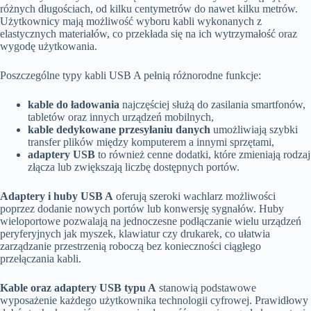
różnych długościach, od kilku centymetrów do nawet kilku metrów.
Użytkownicy mają możliwość wyboru kabli wykonanych z
elastycznych materiałów, co przekłada się na ich wytrzymałość oraz
wygodę użytkowania.
Poszczególne typy kabli USB A pełnią różnorodne funkcje:
kable do ładowania
najczęściej służą do zasilania smartfonów,
tabletów oraz innych urządzeń mobilnych,
kable dedykowane przesyłaniu danych
umożliwiają szybki
transfer plików między komputerem a innymi sprzętami,
adaptery USB
to również cenne dodatki, które zmieniają rodzaj
złącza lub zwiększają liczbę dostępnych portów.
Adaptery i huby USB A
oferują szeroki wachlarz możliwości
poprzez dodanie nowych portów lub konwersję sygnałów. Huby
wieloportowe pozwalają na jednoczesne podłączanie wielu urządzeń
peryferyjnych jak myszek, klawiatur czy drukarek, co ułatwia
zarządzanie przestrzenią roboczą bez konieczności ciągłego
przełączania kabli.
Kable oraz adaptery USB typu A
stanowią podstawowe
wyposażenie każdego użytkownika technologii cyfrowej. Prawidłowy