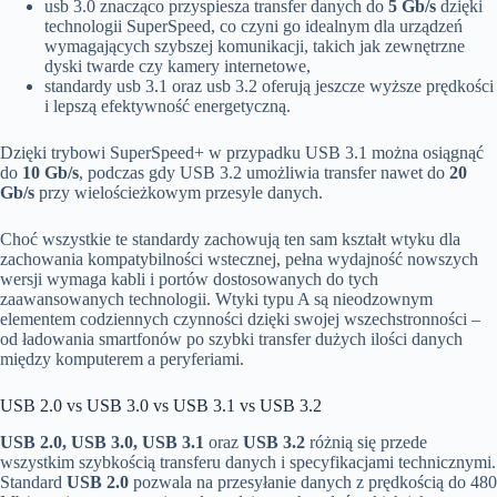
usb 3.0 znacząco przyspiesza transfer danych do
5 Gb/s
dzięki
technologii SuperSpeed, co czyni go idealnym dla urządzeń
wymagających szybszej komunikacji, takich jak zewnętrzne
dyski twarde czy kamery internetowe,
standardy usb 3.1 oraz usb 3.2 oferują jeszcze wyższe prędkości
i lepszą efektywność energetyczną.
Dzięki trybowi SuperSpeed+ w przypadku USB 3.1 można osiągnąć
do
10 Gb/s
, podczas gdy USB 3.2 umożliwia transfer nawet do
20
Gb/s
przy wielościeżkowym przesyle danych.
Choć wszystkie te standardy zachowują ten sam kształt wtyku dla
zachowania kompatybilności wstecznej, pełna wydajność nowszych
wersji wymaga kabli i portów dostosowanych do tych
zaawansowanych technologii. Wtyki typu A są nieodzownym
elementem codziennych czynności dzięki swojej wszechstronności –
od ładowania smartfonów po szybki transfer dużych ilości danych
między komputerem a peryferiami.
USB 2.0 vs USB 3.0 vs USB 3.1 vs USB 3.2
USB 2.0, USB 3.0, USB 3.1
oraz
USB 3.2
różnią się przede
wszystkim szybkością transferu danych i specyfikacjami technicznymi.
Standard
USB 2.0
pozwala na przesyłanie danych z prędkością do 480