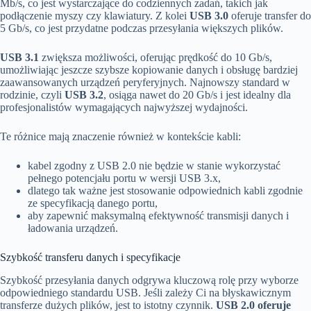
Mb/s, co jest wystarczające do codziennych zadań, takich jak
podłączenie myszy czy klawiatury. Z kolei
USB 3.0
oferuje transfer do
5 Gb/s, co jest przydatne podczas przesyłania większych plików.
USB 3.1
zwiększa możliwości, oferując prędkość do 10 Gb/s,
umożliwiając jeszcze szybsze kopiowanie danych i obsługę bardziej
zaawansowanych urządzeń peryferyjnych. Najnowszy standard w
rodzinie, czyli
USB 3.2
, osiąga nawet do 20 Gb/s i jest idealny dla
profesjonalistów wymagających najwyższej wydajności.
Te różnice mają znaczenie również w kontekście kabli:
kabel zgodny z USB 2.0 nie będzie w stanie wykorzystać
pełnego potencjału portu w wersji USB 3.x,
dlatego tak ważne jest stosowanie odpowiednich kabli zgodnie
ze specyfikacją danego portu,
aby zapewnić maksymalną efektywność transmisji danych i
ładowania urządzeń.
Szybkość transferu danych i specyfikacje
Szybkość przesyłania danych odgrywa kluczową rolę przy wyborze
odpowiedniego standardu USB. Jeśli zależy Ci na błyskawicznym
transferze dużych plików, jest to istotny czynnik.
USB 2.0 oferuje