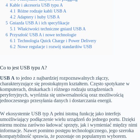
4
Kable i akcesoria USB typu A
4.1
Różne rodzaje kabli USB A
4.2
Adaptery i huby USB A
5
Gniazda USB A i ich specyfikacje
5.1
Właściwości techniczne gniazd USB A
6
Przyszłość USB A i nowe technologie
6.1
Technologia Quick Charge i Power Delivery
6.2
Nowe regulacje i rozwój standardów USB
Co to jest USB typu A?
USB A
to jedno z najbardziej rozpoznawalnych złączy,
charakteryzujące się prostokątnym kształtem. Często spotykane w
komputerach, drukarkach i różnego rodzaju urządzeniach
peryferyjnych, wyróżnia się uniwersalnością oraz możliwością
jednoczesnego przesyłania danych i dostarczania energii.
W ekosystemie USB typ A pełni istotną funkcję jako interfejs
umożliwiający podłączenie wielu urządzeń do jednego portu. Dzięki
niemu można zarówno ładować sprzęty, jak i wymieniać między nimi
informacje. Nawet pomimo postępu technologicznego, jego szeroka
kompatybilność sprawia, że pozostaje on popularnym wyborem.