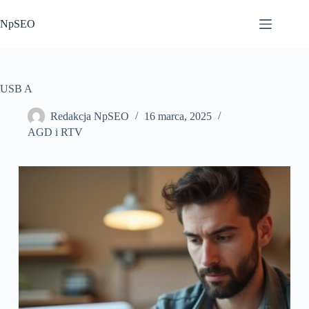
Przejdź
do
NpSEO
treści
USB A
Redakcja NpSEO
16 marca, 2025
AGD i RTV