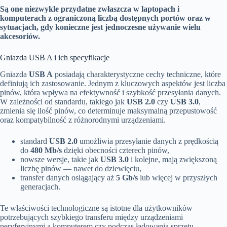
Są one niezwykle przydatne zwłaszcza w laptopach i
komputerach z ograniczoną liczbą dostępnych portów oraz w
sytuacjach, gdy konieczne jest jednoczesne używanie wielu
akcesoriów.
Gniazda USB A i ich specyfikacje
Gniazda
USB A
posiadają charakterystyczne cechy techniczne, które
definiują ich zastosowanie. Jednym z kluczowych aspektów jest liczba
pinów, która wpływa na efektywność i szybkość przesyłania danych.
W zależności od standardu, takiego jak
USB 2.0
czy
USB 3.0
,
zmienia się ilość pinów, co determinuje maksymalną przepustowość
oraz kompatybilność z różnorodnymi urządzeniami.
standard
USB 2.0
umożliwia przesyłanie danych z prędkością
do
480 Mb/s
dzięki obecności czterech pinów,
nowsze wersje, takie jak
USB 3.0
i kolejne, mają zwiększoną
liczbę pinów — nawet do dziewięciu,
transfer danych osiągający aż
5 Gb/s
lub więcej w przyszłych
generacjach.
Te właściwości technologiczne są istotne dla użytkowników
potrzebujących szybkiego transferu między urządzeniami
peryferyjnymi a komputerem czy podczas ładowania sprzętu