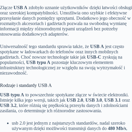
Złącze
USB A
zdobyło uznanie użytkowników dzięki łatwości obsługi
oraz szerokiej kompatybilności. Umożliwia ono szybkie i efektywne
przesyłanie danych pomiędzy sprzętami. Dodatkowo jego obecność w
rozmaitych akcesoriach i gadżetach pozwala na swobodną wymianę
informacji między różnorodnymi typami urządzeń bez potrzeby
stosowania dodatkowych adapterów.
Uniwersalność tego standardu sprawia także, że
USB A
jest często
spotykane w ładowarkach do telefonów oraz innych mobilnych
gadżetach. Choć nowsze technologie takie jak
USB-C
zyskują na
popularności,
USB typu A
pozostaje kluczowym elementem
infrastruktury technologicznej ze względu na swoją wytrzymałość i
niezawodność.
Rodzaje i standardy USB A
USB typu A
to powszechnie spotykane złącze w świecie elektroniki.
Istnieje kilka jego wersji, takich jak
USB 2.0
,
USB 3.0
,
USB 3.1
oraz
USB 3.2
, które różnią się prędkością przesyłu danych i zdolnościami
zasilania, co determinuje ich różnorodne zastosowania.
usb 2.0 jest jednym z najstarszych standardów, nadal szeroko
używanym dzięki możliwości transmisji danych do
480 Mb/s
,