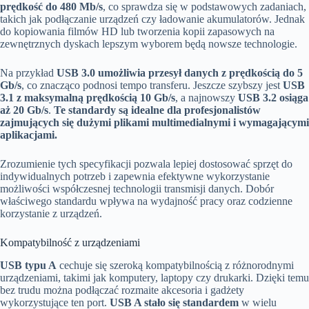
prędkość do 480 Mb/s
, co sprawdza się w podstawowych zadaniach,
takich jak podłączanie urządzeń czy ładowanie akumulatorów. Jednak
do kopiowania filmów HD lub tworzenia kopii zapasowych na
zewnętrznych dyskach lepszym wyborem będą nowsze technologie.
Na przykład
USB 3.0 umożliwia przesył danych z prędkością do 5
Gb/s
, co znacząco podnosi tempo transferu. Jeszcze szybszy jest
USB
3.1 z maksymalną prędkością 10 Gb/s
, a najnowszy
USB 3.2 osiąga
aż 20 Gb/s
.
Te standardy są idealne dla profesjonalistów
zajmujących się dużymi plikami multimedialnymi i wymagającymi
aplikacjami.
Zrozumienie tych specyfikacji pozwala lepiej dostosować sprzęt do
indywidualnych potrzeb i zapewnia efektywne wykorzystanie
możliwości współczesnej technologii transmisji danych. Dobór
właściwego standardu wpływa na wydajność pracy oraz codzienne
korzystanie z urządzeń.
Kompatybilność z urządzeniami
USB typu A
cechuje się szeroką kompatybilnością z różnorodnymi
urządzeniami, takimi jak komputery, laptopy czy drukarki. Dzięki temu
bez trudu można podłączać rozmaite akcesoria i gadżety
wykorzystujące ten port.
USB A stało się standardem
w wielu