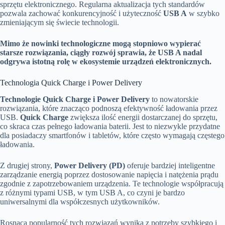
sprzętu elektronicznego. Regularna aktualizacja tych standardów
pozwala zachować konkurencyjność i użyteczność
USB A
w szybko
zmieniającym się świecie technologii.
Mimo że nowinki technologiczne mogą stopniowo wypierać
starsze rozwiązania, ciągły rozwój sprawia, że USB A nadal
odgrywa istotną rolę w ekosystemie urządzeń elektronicznych.
Technologia Quick Charge i Power Delivery
Technologie Quick Charge i Power Delivery
to nowatorskie
rozwiązania, które znacząco podnoszą efektywność ładowania przez
USB.
Quick Charge
zwiększa ilość energii dostarczanej do sprzętu,
co skraca czas pełnego ładowania baterii. Jest to niezwykle przydatne
dla posiadaczy smartfonów i tabletów, które często wymagają częstego
ładowania.
Z drugiej strony,
Power Delivery (PD)
oferuje bardziej inteligentne
zarządzanie energią poprzez dostosowanie napięcia i natężenia prądu
zgodnie z zapotrzebowaniem urządzenia. Te technologie współpracują
z różnymi typami USB, w tym USB A, co czyni je bardzo
uniwersalnymi dla współczesnych użytkowników.
Rosnąca popularność tych rozwiązań wynika z potrzeby szybkiego i