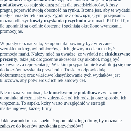
podatkowe
, co staje się dużą zaletą dla przedsiębiorców, którzy
pragną poprawić swoją obecność na rynku. Istotne jest, aby te wydatki
miały charakter reklamowy. Zgodnie z obowiązującymi przepisami,
można odliczyć
koszty uzyskania przychodu
w ramach PIT i CIT, o
ile upominki są ogólnie dostępne i spełniają określone wymagania
promocyjne.
W praktyce oznacza to, że upominki powinny być wręczane
szerokiemu kręgowi odbiorców, a ich głównym celem ma być
promocja marki. Należy mieć na uwadze, że wydatki na
ekskluzywne
prezenty
, takie jak drogocenne akcesoria czy alkohol, mogą być
uznawane za reprezentację. W takim przypadku nie kwalifikują się one
do kosztów uzyskania przychodu. Troska o odpowiednią
dokumentację oraz właściwe klasyfikowanie tych wydatków jest
kluczowa, aby potwierdzić ich reklamowy cel.
Nie można zapominać, że
konsekwencje podatkowe
związane z
upominkami różnią się w zależności od ich rodzaju oraz sposobu ich
wręczenia. To aspekt, który warto uwzględnić w strategii
marketingowej każdej firmy.
Jakie warunki muszą spełniać upominki z logo firmy, by można je
zaliczyć do kosztów uzyskania przychodów?