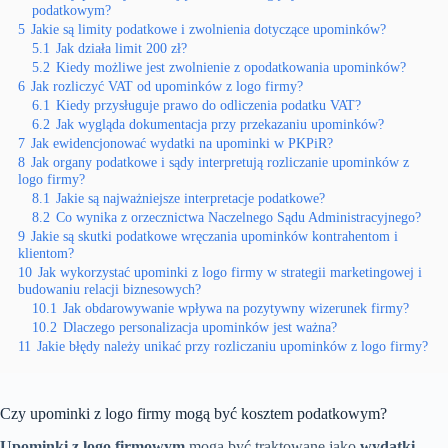
podatkowym?
5
Jakie są limity podatkowe i zwolnienia dotyczące upominków?
5.1
Jak działa limit 200 zł?
5.2
Kiedy możliwe jest zwolnienie z opodatkowania upominków?
6
Jak rozliczyć VAT od upominków z logo firmy?
6.1
Kiedy przysługuje prawo do odliczenia podatku VAT?
6.2
Jak wygląda dokumentacja przy przekazaniu upominków?
7
Jak ewidencjonować wydatki na upominki w PKPiR?
8
Jak organy podatkowe i sądy interpretują rozliczanie upominków z
logo firmy?
8.1
Jakie są najważniejsze interpretacje podatkowe?
8.2
Co wynika z orzecznictwa Naczelnego Sądu Administracyjnego?
9
Jakie są skutki podatkowe wręczania upominków kontrahentom i
klientom?
10
Jak wykorzystać upominki z logo firmy w strategii marketingowej i
budowaniu relacji biznesowych?
10.1
Jak obdarowywanie wpływa na pozytywny wizerunek firmy?
10.2
Dlaczego personalizacja upominków jest ważna?
11
Jakie błędy należy unikać przy rozliczaniu upominków z logo firmy?
Czy upominki z logo firmy mogą być kosztem podatkowym?
Upominki z logo firmowym
mogą być traktowane jako
wydatki