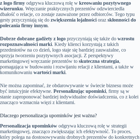
z logo firmy
odgrywa kluczową rolę w
kreowaniu pozytywnego
wizerunku
. Wręczanie praktycznych prezentów odzwierciedla
dbałość o relacje, co zostaje zauważone przez odbiorców. Tego typu
gesty przyczyniają się do
zwiększenia lojalności
oraz
skłonności do
polecania firmy innym
.
Dobrze dobrane gadżety z logo
przyczyniają się także do
wzrostu
rozpoznawalności marki
. Kiedy klienci korzystają z takich
przedmiotów na co dzień, logo staje się bardziej zauważalne, co
sprzyja tworzeniu pozytywnych asocjacji. Z perspektywy
marketingowej wręczanie prezentów to
skuteczna strategia
,
pomagająca w budowaniu i rozwijaniu relacji z klientami, a także w
komunikowaniu
wartości marki
.
Nie można zapominać, że obdarowywanie w świecie biznesu może
być intuicyjnie efektywne.
Personalizując upominki
, firmy są w
stanie zaproponować bardziej indywidualne doświadczenia, co z kolei
znacząco wzmacnia więzi z klientami.
Dlaczego personalizacja upominków jest ważna?
Personalizacja upominków
odgrywa kluczową rolę w strategii
marketingowej, znacząco zwiększając ich efektywność. To proces,
który polega na dostosowywaniu drobnych prezentów do konkretnych