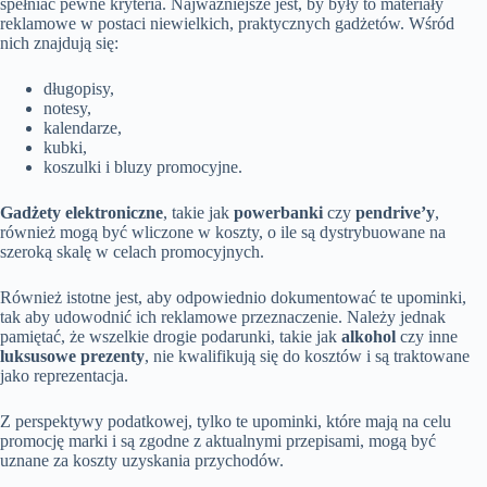
spełniać pewne kryteria. Najważniejsze jest, by były to materiały
reklamowe w postaci niewielkich, praktycznych gadżetów. Wśród
nich znajdują się:
długopisy,
notesy,
kalendarze,
kubki,
koszulki i bluzy promocyjne.
Gadżety elektroniczne
, takie jak
powerbanki
czy
pendrive’y
,
również mogą być wliczone w koszty, o ile są dystrybuowane na
szeroką skalę w celach promocyjnych.
Również istotne jest, aby odpowiednio dokumentować te upominki,
tak aby udowodnić ich reklamowe przeznaczenie. Należy jednak
pamiętać, że wszelkie drogie podarunki, takie jak
alkohol
czy inne
luksusowe prezenty
, nie kwalifikują się do kosztów i są traktowane
jako reprezentacja.
Z perspektywy podatkowej, tylko te upominki, które mają na celu
promocję marki i są zgodne z aktualnymi przepisami, mogą być
uznane za koszty uzyskania przychodów.