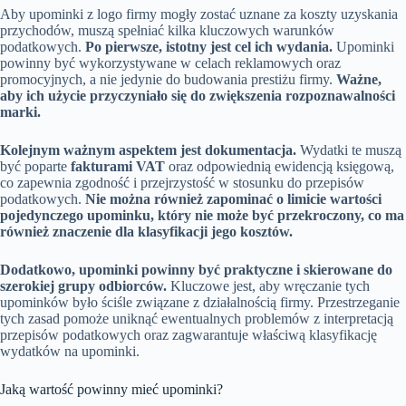
Aby upominki z logo firmy mogły zostać uznane za koszty uzyskania
przychodów, muszą spełniać kilka kluczowych warunków
podatkowych.
Po pierwsze, istotny jest cel ich wydania.
Upominki
powinny być wykorzystywane w celach reklamowych oraz
promocyjnych, a nie jedynie do budowania prestiżu firmy.
Ważne,
aby ich użycie przyczyniało się do zwiększenia rozpoznawalności
marki.
Kolejnym ważnym aspektem jest dokumentacja.
Wydatki te muszą
być poparte
fakturami VAT
oraz odpowiednią ewidencją księgową,
co zapewnia zgodność i przejrzystość w stosunku do przepisów
podatkowych.
Nie można również zapominać o limicie wartości
pojedynczego upominku, który nie może być przekroczony, co ma
również znaczenie dla klasyfikacji jego kosztów.
Dodatkowo, upominki powinny być praktyczne i skierowane do
szerokiej grupy odbiorców.
Kluczowe jest, aby wręczanie tych
upominków było ściśle związane z działalnością firmy. Przestrzeganie
tych zasad pomoże uniknąć ewentualnych problemów z interpretacją
przepisów podatkowych oraz zagwarantuje właściwą klasyfikację
wydatków na upominki.
Jaką wartość powinny mieć upominki?