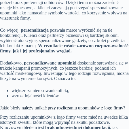
potrzeb oraz preferencji odbiorców. Dzięki temu można zacieśnić
relacje biznesowe, a klienci zaczynają postrzegać spersonalizowane
upominki jako namacalne symbole wartości, co korzystnie wpływa na
wizerunek firmy.
Co więcej,
personalizacja
pozwala marce wyróżnić się na tle
konkurencji. Klienci oraz partnerzy biznesowi są bardziej skłonni
wybierać atrakcyjne, spersonalizowane gadżety, co z kolei przedłuża
ich kontakt z marką.
W rezultacie rośnie zarówno rozpoznawalność
firmy, jak i jej profesjonalny wygląd.
Dodatkowo,
personalizowane upominki
doskonale sprawdzają się w
trakcie kampanii promocyjnych, co jeszcze bardziej podnosi ich
wartość marketingową. Inwestując w tego rodzaju rozwiązania, można
liczyć na wymierne korzyści. Oznacza to:
większe zainteresowanie ofertą,
wzrost lojalności klientów.
Jakie błędy należy unikać przy rozliczaniu upominków z logo firmy?
Przy rozliczaniu upominków z logo firmy warto mieć na uwadze kilka
istotnych kwestii, które mogą wpłynąć na skutki podatkowe.
Kluczowym błędem jest
brak odpowiedniej dokumentacji
, jak