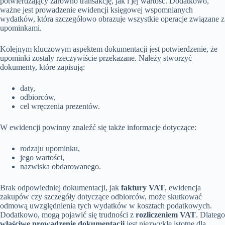
potwierdzający zarówno transakcję, jak i jej wartość. Dodatkowo,
ważne jest prowadzenie ewidencji księgowej wspomnianych
wydatków, która szczegółowo obrazuje wszystkie operacje związane z
upominkami.
Kolejnym kluczowym aspektem dokumentacji jest potwierdzenie, że
upominki zostały rzeczywiście przekazane. Należy stworzyć
dokumenty, które zapisują:
daty,
odbiorców,
cel wręczenia prezentów.
W ewidencji powinny znaleźć się także informacje dotyczące:
rodzaju upominku,
jego wartości,
nazwiska obdarowanego.
Brak odpowiedniej dokumentacji, jak
faktury VAT
, ewidencja
zakupów czy szczegóły dotyczące odbiorców, może skutkować
odmową uwzględnienia tych wydatków w kosztach podatkowych.
Dodatkowo, mogą pojawić się trudności z
rozliczeniem VAT
. Dlatego
właściwe prowadzenie dokumentacji
jest niezwykle istotne dla