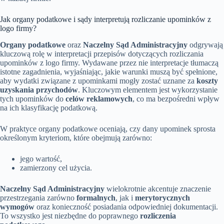
Jak organy podatkowe i sądy interpretują rozliczanie upominków z
logo firmy?
Organy podatkowe
oraz
Naczelny Sąd Administracyjny
odgrywają
kluczową rolę w interpretacji przepisów dotyczących rozliczania
upominków z logo firmy. Wydawane przez nie interpretacje tłumaczą
istotne zagadnienia, wyjaśniając, jakie warunki muszą być spełnione,
aby wydatki związane z upominkami mogły zostać uznane za
koszty
uzyskania przychodów
. Kluczowym elementem jest wykorzystanie
tych upominków do
celów reklamowych
, co ma bezpośredni wpływ
na ich klasyfikację podatkową.
W praktyce organy podatkowe oceniają, czy dany upominek sprosta
określonym kryteriom, które obejmują zarówno:
jego wartość,
zamierzony cel użycia.
Naczelny Sąd Administracyjny
wielokrotnie akcentuje znaczenie
przestrzegania zarówno
formalnych
, jak i
merytorycznych
wymogów
oraz konieczność posiadania odpowiedniej dokumentacji.
To wszystko jest niezbędne do poprawnego
rozliczenia