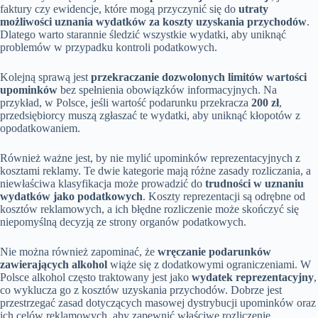
faktury czy ewidencje, które mogą przyczynić się do
utraty
możliwości uznania wydatków za koszty uzyskania przychodów
.
Dlatego warto starannie śledzić wszystkie wydatki, aby uniknąć
problemów w przypadku kontroli podatkowych.
Kolejną sprawą jest
przekraczanie dozwolonych limitów wartości
upominków
bez spełnienia obowiązków informacyjnych. Na
przykład, w Polsce, jeśli wartość podarunku przekracza
200 zł
,
przedsiębiorcy muszą zgłaszać te wydatki, aby uniknąć kłopotów z
opodatkowaniem.
Również ważne jest, by nie mylić upominków reprezentacyjnych z
kosztami reklamy. Te dwie kategorie mają różne zasady rozliczania, a
niewłaściwa klasyfikacja może prowadzić do
trudności w uznaniu
wydatków jako podatkowych
. Koszty reprezentacji są odrębne od
kosztów reklamowych, a ich błędne rozliczenie może skończyć się
niepomyślną decyzją ze strony organów podatkowych.
Nie można również zapominać, że
wręczanie podarunków
zawierających alkohol
wiąże się z dodatkowymi ograniczeniami. W
Polsce alkohol często traktowany jest jako
wydatek reprezentacyjny
,
co wyklucza go z kosztów uzyskania przychodów. Dobrze jest
przestrzegać zasad dotyczących masowej dystrybucji upominków oraz
ich celów reklamowych, aby zapewnić właściwe rozliczenie.