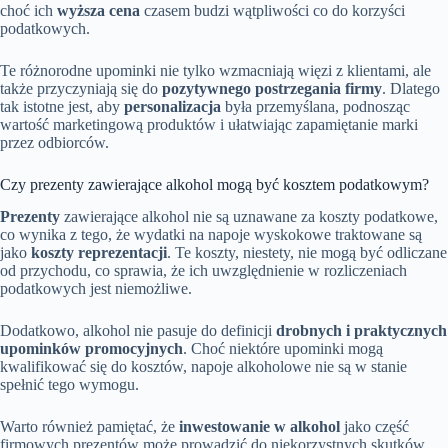
choć ich
wyższa cena
czasem budzi wątpliwości co do korzyści
podatkowych.
Te różnorodne upominki nie tylko wzmacniają więzi z klientami, ale
także przyczyniają się do
pozytywnego postrzegania firmy
. Dlatego
tak istotne jest, aby
personalizacja
była przemyślana, podnosząc
wartość marketingową produktów i ułatwiając zapamiętanie marki
przez odbiorców.
Czy prezenty zawierające alkohol mogą być kosztem podatkowym?
Prezenty
zawierające alkohol nie są uznawane za koszty podatkowe,
co wynika z tego, że wydatki na napoje wyskokowe traktowane są
jako
koszty reprezentacji
. Te koszty, niestety, nie mogą być odliczane
od przychodu, co sprawia, że ich uwzględnienie w rozliczeniach
podatkowych jest niemożliwe.
Dodatkowo, alkohol nie pasuje do definicji
drobnych i praktycznych
upominków promocyjnych
. Choć niektóre upominki mogą
kwalifikować się do kosztów, napoje alkoholowe nie są w stanie
spełnić tego wymogu.
Warto również pamiętać, że
inwestowanie w alkohol
jako część
firmowych prezentów może prowadzić do niekorzystnych skutków