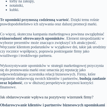
torby na zakupy,
notatniki,
kubki.
Te upominki przynoszą codzienną wartość
. Dzięki temu rośnie
prawdopodobieństwo ich używania oraz dalszej promocji marki.
Co więcej, skuteczna kampania marketingowa powinna uwzględniać
różnorodność oferowanych upominków
. Element niespodzianki w
wyborze prezentów może znacząco zwiększyć ich atrakcyjność.
Wręczanie klientom podarunków w wyjątkowe dni, takie jak urodziny
czy rocznice współpracy, poprawia postrzeganie firmy jako
wrażliwego i troskliwego partnera.
Wykorzystywanie upominków w strategii marketingowej przyczynia
się do promowania marki oraz umacnia jej reputację jako
odpowiedzialnego uczestnika relacji biznesowych. Firmy, które
regularnie obdarowują swoich klientów i partnerów,
budują zaufanie
oraz lojalność
, co w dłuższej perspektywie przynosi korzyści
finansowe.
Jak obdarowywanie wpływa na pozytywny wizerunek firmy?
Obdarowywanie klientów i partnerów biznesowych upominkami