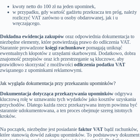
kwoty netto do 100 zł na jeden upominek,
w przypadku, gdy wartość gadżetu przekracza ten próg, należy
rozliczyć VAT zarówno u osoby obdarowanej, jak i u
wręczającego.
Dokładna ewidencja zakupów
oraz odpowiednia dokumentacja to
niezbędne elementy, które potwierdzają prawo do odliczenia VAT.
Starannie prowadzone
księgi rachunkowe
pomagają uniknąć
ewentualnych kłopotów z urzędami skarbowymi. Dodatkowo, dobra
znajomość przepisów oraz ich przestrzeganie są kluczowe, aby
prawidłowo skorzystać z możliwości
odliczenia podatku VAT
związanego z upominkami reklamowymi.
Jak wygląda dokumentacja przy przekazaniu upominków?
Dokumentacja dotycząca przekazywania upominków
odgrywa
kluczową rolę w uznawaniu tych wydatków jako kosztów uzyskania
przychodów. Dlatego każda rzecz przekazywana innym powinna być
starannie udokumentowana, a ten proces obejmuje szereg istotnych
kroków.
Na początek, niezbędne jest posiadanie
faktur VAT
bądź rachunków,
które stanowią dowód zakupu upominków. To podstawowy dokument