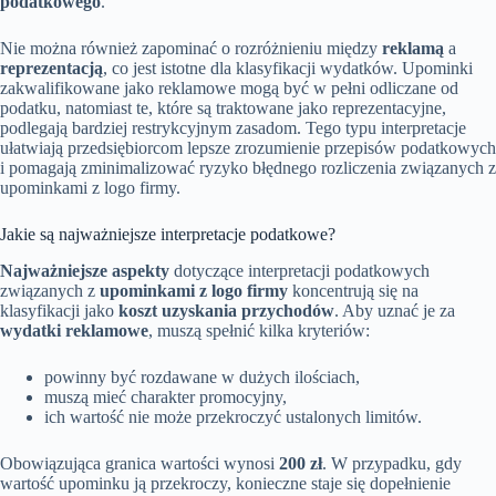
podatkowego
.
Nie można również zapominać o rozróżnieniu między
reklamą
a
reprezentacją
, co jest istotne dla klasyfikacji wydatków. Upominki
zakwalifikowane jako reklamowe mogą być w pełni odliczane od
podatku, natomiast te, które są traktowane jako reprezentacyjne,
podlegają bardziej restrykcyjnym zasadom. Tego typu interpretacje
ułatwiają przedsiębiorcom lepsze zrozumienie przepisów podatkowych
i pomagają zminimalizować ryzyko błędnego rozliczenia związanych z
upominkami z logo firmy.
Jakie są najważniejsze interpretacje podatkowe?
Najważniejsze aspekty
dotyczące interpretacji podatkowych
związanych z
upominkami z logo firmy
koncentrują się na
klasyfikacji jako
koszt uzyskania przychodów
. Aby uznać je za
wydatki reklamowe
, muszą spełnić kilka kryteriów:
powinny być rozdawane w dużych ilościach,
muszą mieć charakter promocyjny,
ich wartość nie może przekroczyć ustalonych limitów.
Obowiązująca granica wartości wynosi
200 zł
. W przypadku, gdy
wartość upominku ją przekroczy, konieczne staje się dopełnienie