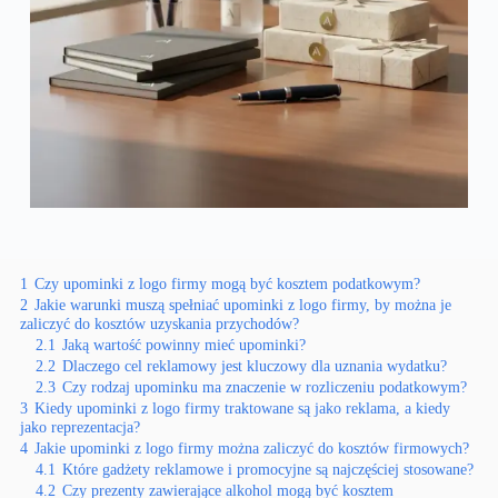
1
Czy upominki z logo firmy mogą być kosztem podatkowym?
2
Jakie warunki muszą spełniać upominki z logo firmy, by można je
zaliczyć do kosztów uzyskania przychodów?
2.1
Jaką wartość powinny mieć upominki?
2.2
Dlaczego cel reklamowy jest kluczowy dla uznania wydatku?
2.3
Czy rodzaj upominku ma znaczenie w rozliczeniu podatkowym?
3
Kiedy upominki z logo firmy traktowane są jako reklama, a kiedy
jako reprezentacja?
4
Jakie upominki z logo firmy można zaliczyć do kosztów firmowych?
4.1
Które gadżety reklamowe i promocyjne są najczęściej stosowane?
4.2
Czy prezenty zawierające alkohol mogą być kosztem