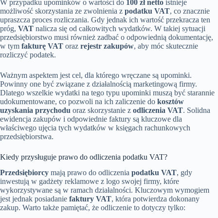
W przypadku upominków o wartości do
100 zł netto
istnieje
możliwość skorzystania ze zwolnienia z
podatku VAT
, co znacznie
upraszcza proces rozliczania. Gdy jednak ich wartość przekracza ten
próg,
VAT
nalicza się od całkowitych wydatków. W takiej sytuacji
przedsiębiorstwo musi również zadbać o odpowiednią dokumentację,
w tym
fakturę VAT
oraz
rejestr zakupów
, aby móc skutecznie
rozliczyć podatek.
Ważnym aspektem jest cel, dla którego wręczane są upominki.
Powinny one być związane z działalnością marketingową firmy.
Dlatego wszelkie wydatki na tego typu upominki muszą być starannie
udokumentowane, co pozwoli na ich zaliczenie do
kosztów
uzyskania przychodu
oraz skorzystanie z
odliczenia VAT
. Solidna
ewidencja zakupów i odpowiednie faktury są kluczowe dla
właściwego ujęcia tych wydatków w księgach rachunkowych
przedsiębiorstwa.
Kiedy przysługuje prawo do odliczenia podatku VAT?
Przedsiębiorcy
mają prawo do odliczenia
podatku VAT
, gdy
inwestują w gadżety reklamowe z logo swojej firmy, które
wykorzystywane są w ramach działalności. Kluczowym wymogiem
jest jednak posiadanie
faktury VAT
, która potwierdza dokonany
zakup. Warto także pamiętać, że odliczenie to dotyczy tylko: