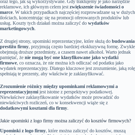
oraz tego, jak są wykorzystywane. Gdy traktujemy je jako narzędzie
reklamowe, ich głównym celem jest
zwiększenie świadomości o
marce
. W takich przypadkach najczęściej rozprowadzane są w dużych
ilościach, koncentrując się na promocji oferowanych produktów lub
usług. Koszty tych działań można zaliczyć do
wydatków
marketingowych
.
Z drugiej strony, upominki reprezentacyjne, które służą do
budowania
prestiżu firmy
, przyjmują często bardziej ekskluzywną formę. Zwykle
obejmują droższe przedmioty, a czasem nawet alkohol. Warto jednak
pamiętać, że
nie mogą być one klasyfikowane jako wydatki
firmowe
, co oznacza, że nie można ich odliczać od podatku jako
wydatek reprezentacyjny. Dlatego kluczowe jest zrozumienie, jaką rolę
spełniają te prezenty, aby właściwie je zaklasyfikować.
Zrozumienie różnicy między upominkami reklamowymi a
reprezentacyjnymi
jest istotne z perspektywy podatkowej.
Niewłaściwe zaklasyfikowanie wydatków może prowadzić do
niewłaściwych rozliczeń, co w konsekwencji wiąże się z
dodatkowymi kosztami dla firmy
.
Jakie upominki z logo firmy można zaliczyć do kosztów firmowych?
Upominki z logo firmy
, które można zaliczyć do kosztów, muszą