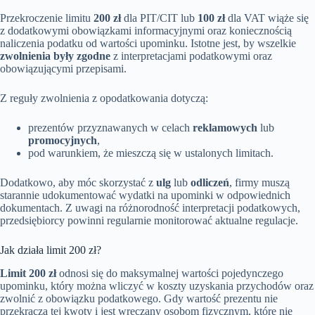
Przekroczenie limitu
200 zł
dla PIT/CIT lub
100 zł
dla VAT wiąże się
z dodatkowymi obowiązkami informacyjnymi oraz koniecznością
naliczenia podatku od wartości upominku. Istotne jest, by wszelkie
zwolnienia były zgodne
z interpretacjami podatkowymi oraz
obowiązującymi przepisami.
Z reguły zwolnienia z opodatkowania dotyczą:
prezentów przyznawanych w celach
reklamowych
lub
promocyjnych
,
pod warunkiem, że mieszczą się w ustalonych limitach.
Dodatkowo, aby móc skorzystać z
ulg
lub
odliczeń
, firmy muszą
starannie udokumentować wydatki na upominki w odpowiednich
dokumentach. Z uwagi na różnorodność interpretacji podatkowych,
przedsiębiorcy powinni regularnie monitorować aktualne regulacje.
Jak działa limit 200 zł?
Limit 200 zł
odnosi się do maksymalnej wartości pojedynczego
upominku, który można wliczyć w koszty uzyskania przychodów oraz
zwolnić z obowiązku podatkowego. Gdy wartość prezentu nie
przekracza tej kwoty i jest wręczany osobom fizycznym, które nie