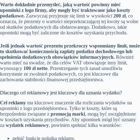
Warto dokładnie przemyśleć, jaką wartość powinny mieć
upominki z logo firmy, aby mogły być traktowane jako koszty
podatkowe.
Zazwyczaj przyjmuje się limit w wysokości
200 zł
, co
oznacza, że prezenty o wartości nieprzekraczającej tej kwoty są wolne
od skutków podatkowych dla obdarowanego. Dodatkowo, takie
upominki mogą być zaliczone do kosztów uzyskania przychodu.
Jeśli jednak wartość prezentu przekroczy wspomniany limit, może
to skutkować koniecznością zapłaty podatku dochodowego lub
spełnienia dodatkowych obowiązków informacyjnych.
Również
warto mieć na uwadze, że dla celów VAT obowiązuje inny limit,
wynoszący
100 zł netto
. Przestrzeganie tych zasad umożliwia
korzystanie ze zwolnień podatkowych, co jest kluczowe dla
zachowania stabilności finansowej przedsiębiorstwa.
Dlaczego cel reklamowy jest kluczowy dla uznania wydatku?
Cel reklamy
ma kluczowe znaczenie dla rozliczania wydatków na
upominki z logo przedsiębiorstwa. Tylko te koszty, które są
bezpośrednio związane z
promocją marki
, mogą być uwzględnione
w kosztach uzyskania przychodów. Aby upominek mógł być uznany
za
wydatek reklamowy
, powinien spełniać kilka warunków:
pełnić funkcję nośnika reklamy,