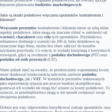
unikanie problemów z organami podatkowymi, ale również sprzyja
lepszemu planowaniu
budżetów marketingowych
.
Jakie są skutki podatkowe wręczania upominków kontrahentom i
klientom?
Wręczanie prezentów
kontrahentom i klientom niesie za sobą różne
aspekty podatkowe, które mogą się znacznie różnić w zależności od
wartości
,
charakteru
oraz
celu
tych upominków. Przykładowo,
reklamowe drobiazgi o wartości do 200 zł, które dodatkowo są
oznaczone logo firmy, można bez obaw zaliczyć do kosztów
uzyskania przychodu. Co więcej, te wydatki korzystają z korzystnych
rozwiązań, gdyż są zwolnione z
podatku dochodowego
(PIT) oraz
podatku od osób prawnych
(CIT).
Warto jednak mieć na uwadze, że przekroczenie wspomnianej kwoty
może skutkować koniecznością naliczenia zarówno
podatku
dochodowego
, jak i
VAT
. W kontekście prezentów traktowanych
jako reprezentacja sytuacja jest jeszcze bardziej skomplikowana,
ponieważ ich wydatki nie mogą być uznane za koszty podatkowe. To
oznacza, że przedsiębiorstwa mogą w ten sposób zwiększyć swoje
obciążenia podatkowe.
Dobrze jest więc odpowiednio klasyfikować rodzaje upominków oraz
prowadzić rzetelną dokumentację. Brak czytelnej ewidencji może