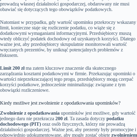
prowadzą własnej działalności gospodarczej, obdarowany nie musi
obawiać się dotyczących tego obowiązków podatkowych.
Natomiast w przypadku, gdy wartość upominku przekroczy wskazany
limit, konieczne staje się rozliczenie podatku, co wiąże się z
dodatkowymi wymaganiami informacyjnymi. Przedsiębiorcy muszą
wtedy obliczyć podatek dochodowy od uzyskanych korzyści. Dlatego
ważne jest, aby przedsiębiorcy skrupulatnie monitorowali wartość
wręczanych prezentów, by uniknąć potencjalnych problemów z
fiskusem.
Limit 200 zł
ma zatem kluczowe znaczenie dla skutecznego
zarządzania kosztami podatkowymi w firmie. Przekazując upominki o
wartości nieprzekraczającej tego progu, przedsiębiorcy mogą czerpać
korzyści podatkowe, jednocześnie minimalizując związane z tym
obowiązki rozliczeniowe.
Kiedy możliwe jest zwolnienie z opodatkowania upominków?
Zwolnienie z opodatkowania
upominków jest możliwe, gdy wartość
jednego daru nie przekracza
200 zł
. Ta zasada dotyczy
podatku
dochodowego (PIT)
oraz osób fizycznych, którzy nie prowadzą
działalności gospodarczej. Ważne jest, aby prezenty były promocyjne i
odpowiednio udokumentowane, aby mogły zostać objęte
zwolnieniem