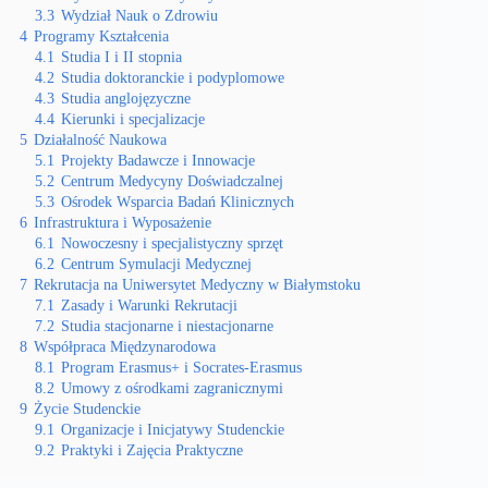
3.3
Wydział Nauk o Zdrowiu
4
Programy Kształcenia
4.1
Studia I i II stopnia
4.2
Studia doktoranckie i podyplomowe
4.3
Studia anglojęzyczne
4.4
Kierunki i specjalizacje
5
Działalność Naukowa
5.1
Projekty Badawcze i Innowacje
5.2
Centrum Medycyny Doświadczalnej
5.3
Ośrodek Wsparcia Badań Klinicznych
6
Infrastruktura i Wyposażenie
6.1
Nowoczesny i specjalistyczny sprzęt
6.2
Centrum Symulacji Medycznej
7
Rekrutacja na Uniwersytet Medyczny w Białymstoku
7.1
Zasady i Warunki Rekrutacji
7.2
Studia stacjonarne i niestacjonarne
8
Współpraca Międzynarodowa
8.1
Program Erasmus+ i Socrates-Erasmus
8.2
Umowy z ośrodkami zagranicznymi
9
Życie Studenckie
9.1
Organizacje i Inicjatywy Studenckie
9.2
Praktyki i Zajęcia Praktyczne