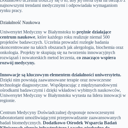
Dodatkowo uczelnia troszczy się o to, aby jej oferta była na bieżąco z
najnowszymi trendami medycznymi i odpowiadała wymaganiom
rynku pracy.
Działalność Naukowa
Uniwersytet Medyczny w Białymstoku to
prężnie działające
centrum naukowe
, które każdego roku realizuje niemal 500
projektów badawczych. Uczelnia prowadzi rozległe badania
skoncentrowane na takich obszarach jak alergologia, biochemia oraz
onkologia. Projekty te skupiają się na tworzeniu innowacyjnych
rozwiązań i nowatorskich metod leczenia,
co znacząco wspiera
rozwój medycyny.
Innowacje są kluczowym elementem działalności uniwersytetu.
Dzięki nim powstają zaawansowane terapie oraz nowoczesne
technologie diagnostyczne. Współpracując z międzynarodowymi
ośrodkami badawczymi i dzięki wkładowi wybitnych naukowców,
Uniwersytet Medyczny w Białymstoku wyrasta na lidera innowacji w
regionie.
Centrum Medycyny Doświadczalnej dysponuje nowoczesnymi
laboratoriami umożliwiającymi przeprowadzanie zaawansowanych
badań biomedycznych.
Dodatkowo Ośrodek Wsparcia Badań
Klinicznych oferuje infrastrukturę i zasoby niezbędne do