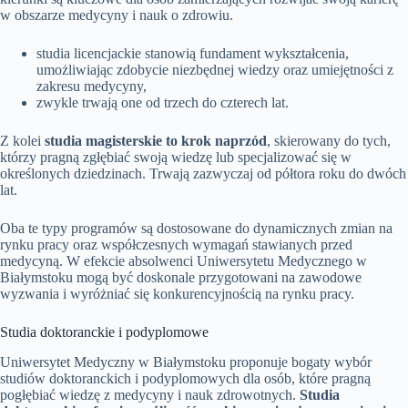
w obszarze medycyny i nauk o zdrowiu.
studia licencjackie stanowią fundament wykształcenia,
umożliwiając zdobycie niezbędnej wiedzy oraz umiejętności z
zakresu medycyny,
zwykle trwają one od trzech do czterech lat.
Z kolei
studia magisterskie to krok naprzód
, skierowany do tych,
którzy pragną zgłębiać swoją wiedzę lub specjalizować się w
określonych dziedzinach. Trwają zazwyczaj od półtora roku do dwóch
lat.
Oba te typy programów są dostosowane do dynamicznych zmian na
rynku pracy oraz współczesnych wymagań stawianych przed
medycyną. W efekcie absolwenci Uniwersytetu Medycznego w
Białymstoku mogą być doskonale przygotowani na zawodowe
wyzwania i wyróżniać się konkurencyjnością na rynku pracy.
Studia doktoranckie i podyplomowe
Uniwersytet Medyczny w Białymstoku proponuje bogaty wybór
studiów doktoranckich i podyplomowych dla osób, które pragną
pogłębiać wiedzę z medycyny i nauk zdrowotnych.
Studia