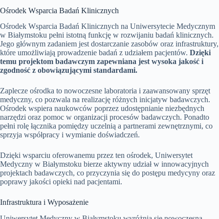
Ośrodek Wsparcia Badań Klinicznych
Ośrodek Wsparcia Badań Klinicznych na Uniwersytecie Medycznym
w Białymstoku pełni istotną funkcję w rozwijaniu badań klinicznych.
Jego głównym zadaniem jest dostarczanie zasobów oraz infrastruktury,
które umożliwiają prowadzenie badań z udziałem pacjentów.
Dzięki
temu projektom badawczym zapewniana jest wysoka jakość i
zgodność z obowiązującymi standardami.
Zaplecze ośrodka to nowoczesne laboratoria i zaawansowany sprzęt
medyczny, co pozwala na realizację różnych inicjatyw badawczych.
Ośrodek wspiera naukowców poprzez udostępnianie niezbędnych
narzędzi oraz pomoc w organizacji procesów badawczych. Ponadto
pełni rolę łącznika pomiędzy uczelnią a partnerami zewnętrznymi, co
sprzyja współpracy i wymianie doświadczeń.
Dzięki wsparciu oferowanemu przez ten ośrodek, Uniwersytet
Medyczny w Białymstoku bierze aktywny udział w innowacyjnych
projektach badawczych, co przyczynia się do postępu medycyny oraz
poprawy jakości opieki nad pacjentami.
Infrastruktura i Wyposażenie
Uniwersytet Medyczny w Białymstoku wyróżnia się nowoczesną