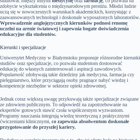
studiować między innymi
medycynę
oraz
farmację
, co pozwala na
zdobycie wykształcenia o międzynarodowym prestiżu. Młodzi ludzie
uczą się w nowoczesnych warunkach akademickich, korzystając z
zaawansowanych technologii i doskonale wyposażonych laboratoriów.
Wprowadzenie anglojęzycznych kierunków podnosi renomę
uczelni na arenie światowej i zapewnia bogate doświadczenia
edukacyjne dla studentów.
Kierunki i specjalizacje
Uniwersytet Medyczny w Białymstoku proponuje różnorodne kierunki
studiów oraz specjalizacje, co pozwala studentom dostosować
edukację do własnych zainteresowań i aspiracji zawodowych.
Popularność zdobywają takie dziedziny jak medycyna, farmacja czy
pielęgniarstwo, które przyciągają osoby pragnące nabyć wiedzę i
kompetencje niezbędne w sektorze opieki zdrowotnej.
Jednak coraz większą uwagę przykuwają także specjalizacje związane
ze zdrowiem publicznym. To odpowiedź na zapotrzebowanie na
ekspertów gotowych stawić czoła współczesnym wyzwaniom.
Programy nauczania integrują wiedzę teoretyczną z praktycznymi
ćwiczeniami klinicznymi,
co zapewnia absolwentom doskonałe
przygotowanie do przyszłej kariery.