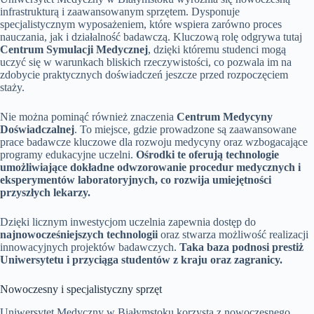
infrastrukturą i zaawansowanym sprzętem. Dysponuje
specjalistycznym wyposażeniem, które wspiera zarówno proces
nauczania, jak i działalność badawczą. Kluczową rolę odgrywa tutaj
Centrum Symulacji Medycznej
, dzięki któremu studenci mogą
uczyć się w warunkach bliskich rzeczywistości, co pozwala im na
zdobycie praktycznych doświadczeń jeszcze przed rozpoczęciem
staży.
Nie można pominąć również znaczenia
Centrum Medycyny
Doświadczalnej
. To miejsce, gdzie prowadzone są zaawansowane
prace badawcze kluczowe dla rozwoju medycyny oraz wzbogacające
programy edukacyjne uczelni.
Ośrodki te oferują technologie
umożliwiające dokładne odwzorowanie procedur medycznych i
eksperymentów laboratoryjnych, co rozwija umiejętności
przyszłych lekarzy.
Dzięki licznym inwestycjom uczelnia zapewnia dostęp do
najnowocześniejszych technologii
oraz stwarza możliwość realizacji
innowacyjnych projektów badawczych.
Taka baza podnosi prestiż
Uniwersytetu i przyciąga studentów z kraju oraz zagranicy.
Nowoczesny i specjalistyczny sprzęt
Uniwersytet Medyczny w Białymstoku korzysta z nowoczesnego