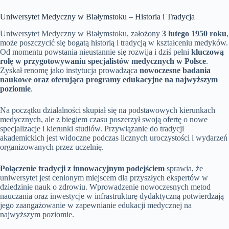
Uniwersytet Medyczny w Białymstoku – Historia i Tradycja
Uniwersytet Medyczny w Białymstoku, założony
3 lutego 1950 roku
,
może poszczycić się bogatą historią i tradycją w kształceniu medyków.
Od momentu powstania nieustannie się rozwija i dziś pełni
kluczową
rolę w przygotowywaniu specjalistów medycznych w Polsce
.
Zyskał renomę jako instytucja prowadząca
nowoczesne badania
naukowe oraz oferująca programy edukacyjne na najwyższym
poziomie
.
Na początku działalności skupiał się na podstawowych kierunkach
medycznych, ale z biegiem czasu poszerzył swoją ofertę o nowe
specjalizacje i kierunki studiów. Przywiązanie do tradycji
akademickich jest widoczne podczas licznych uroczystości i wydarzeń
organizowanych przez uczelnię.
Połączenie tradycji z innowacyjnym podejściem
sprawia, że
uniwersytet jest cenionym miejscem dla przyszłych ekspertów w
dziedzinie nauk o zdrowiu. Wprowadzenie nowoczesnych metod
nauczania oraz inwestycje w infrastrukturę dydaktyczną potwierdzają
jego zaangażowanie w zapewnianie edukacji medycznej na
najwyższym poziomie.