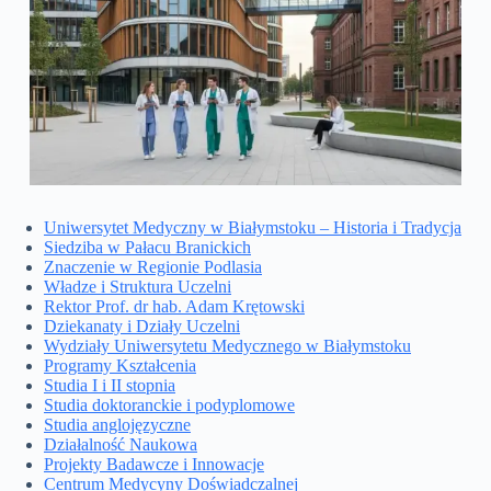
Uniwersytet Medyczny w Białymstoku – Historia i Tradycja
Siedziba w Pałacu Branickich
Znaczenie w Regionie Podlasia
Władze i Struktura Uczelni
Rektor Prof. dr hab. Adam Krętowski
Dziekanaty i Działy Uczelni
Wydziały Uniwersytetu Medycznego w Białymstoku
Programy Kształcenia
Studia I i II stopnia
Studia doktoranckie i podyplomowe
Studia anglojęzyczne
Działalność Naukowa
Projekty Badawcze i Innowacje
Centrum Medycyny Doświadczalnej