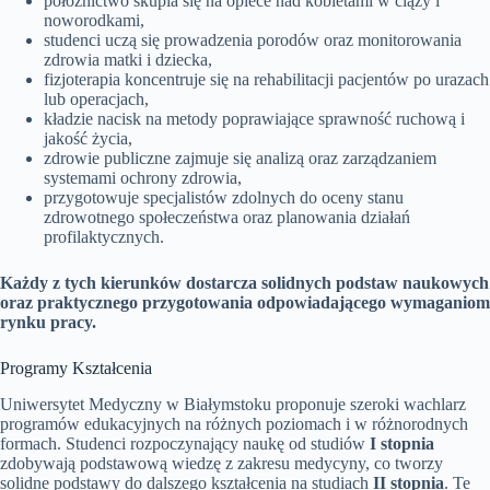
położnictwo skupia się na opiece nad kobietami w ciąży i
noworodkami,
studenci uczą się prowadzenia porodów oraz monitorowania
zdrowia matki i dziecka,
fizjoterapia koncentruje się na rehabilitacji pacjentów po urazach
lub operacjach,
kładzie nacisk na metody poprawiające sprawność ruchową i
jakość życia,
zdrowie publiczne zajmuje się analizą oraz zarządzaniem
systemami ochrony zdrowia,
przygotowuje specjalistów zdolnych do oceny stanu
zdrowotnego społeczeństwa oraz planowania działań
profilaktycznych.
Każdy z tych kierunków dostarcza solidnych podstaw naukowych
oraz praktycznego przygotowania odpowiadającego wymaganiom
rynku pracy.
Programy Kształcenia
Uniwersytet Medyczny w Białymstoku proponuje szeroki wachlarz
programów edukacyjnych na różnych poziomach i w różnorodnych
formach. Studenci rozpoczynający naukę od studiów
I stopnia
zdobywają podstawową wiedzę z zakresu medycyny, co tworzy
solidne podstawy do dalszego kształcenia na studiach
II stopnia
. Te