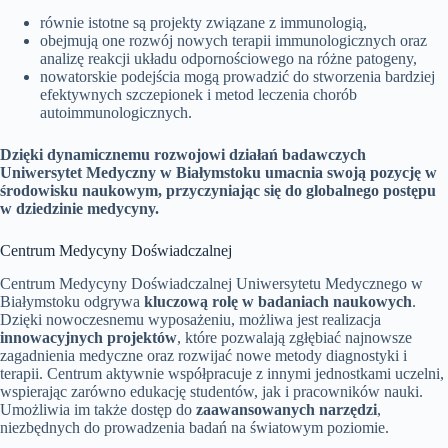
równie istotne są projekty związane z immunologią,
obejmują one rozwój nowych terapii immunologicznych oraz
analizę reakcji układu odpornościowego na różne patogeny,
nowatorskie podejścia mogą prowadzić do stworzenia bardziej
efektywnych szczepionek i metod leczenia chorób
autoimmunologicznych.
Dzięki dynamicznemu rozwojowi działań badawczych
Uniwersytet Medyczny w Białymstoku umacnia swoją pozycję w
środowisku naukowym, przyczyniając się do globalnego postępu
w dziedzinie medycyny.
Centrum Medycyny Doświadczalnej
Centrum Medycyny Doświadczalnej Uniwersytetu Medycznego w
Białymstoku odgrywa
kluczową rolę w badaniach naukowych
.
Dzięki nowoczesnemu wyposażeniu, możliwa jest realizacja
innowacyjnych projektów
, które pozwalają zgłębiać najnowsze
zagadnienia medyczne oraz rozwijać nowe metody diagnostyki i
terapii. Centrum aktywnie współpracuje z innymi jednostkami uczelni,
wspierając zarówno edukację studentów, jak i pracowników nauki.
Umożliwia im także dostęp do
zaawansowanych narzędzi
,
niezbędnych do prowadzenia badań na światowym poziomie.