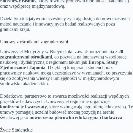
Socrates-Erasmus
, który również promował mobilność akademicką
oraz współpracę międzynarodową.
Dzięki tym inicjatywom uczestnicy zyskują dostęp do nowoczesnych
metod nauczania i innowacyjnych badań realizowanych poza
granicami kraju.
Umowy z ośrodkami zagranicznymi
Uniwersytet Medyczny w Białymstoku zawarł porozumienia z
20
zagranicznymi ośrodkami
, co pozwala na intensywną współpracę
naukową i dydaktyczną z regionami takimi jak
Europa
,
Stany
Zjednoczone
i
Japonia
. Dzięki tej kooperacji studenci oraz
pracownicy naukowi mogą uczestniczyć w wymianach, co przyczynia
się do zdobywania wiedzy i umiejętności w międzynarodowym
środowisku akademickim.
Dodatkowo, partnerstwo to stwarza możliwości realizacji wspólnych
projektów badawczych. Uniwersytet regularnie organizuje
konferencje i warsztaty
, które wzbogacają jego ofertę edukacyjną. Te
umowy pomagają uczelni budować mocną pozycję na arenie
światowej jako
nowoczesna placówka edukacyjna i badawcza
.
Życie Studenckie