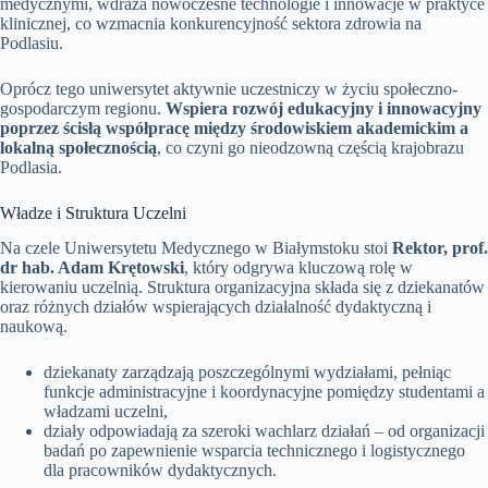
medycznymi, wdraża nowoczesne technologie i innowacje w praktyce
klinicznej, co wzmacnia konkurencyjność sektora zdrowia na
Podlasiu.
Oprócz tego uniwersytet aktywnie uczestniczy w życiu społeczno-
gospodarczym regionu.
Wspiera rozwój edukacyjny i innowacyjny
poprzez ścisłą współpracę między środowiskiem akademickim a
lokalną społecznością
, co czyni go nieodzowną częścią krajobrazu
Podlasia.
Władze i Struktura Uczelni
Na czele Uniwersytetu Medycznego w Białymstoku stoi
Rektor, prof.
dr hab. Adam Krętowski
, który odgrywa kluczową rolę w
kierowaniu uczelnią. Struktura organizacyjna składa się z dziekanatów
oraz różnych działów wspierających działalność dydaktyczną i
naukową.
dziekanaty zarządzają poszczególnymi wydziałami, pełniąc
funkcje administracyjne i koordynacyjne pomiędzy studentami a
władzami uczelni,
działy odpowiadają za szeroki wachlarz działań – od organizacji
badań po zapewnienie wsparcia technicznego i logistycznego
dla pracowników dydaktycznych.