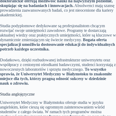
doktoranckie oferują możliwość nauki na najwyższym poziomie,
skupiając się na badaniach i innowacjach.
Absolwenci mają szansę
prowadzenia zaawansowanych badań, co jest nieocenione dla kariery
akademickiej.
Studia podyplomowe dedykowane są profesjonalistom chcącym
rozwijać swoje umiejętności zawodowe. Programy te dostarczają
aktualnej wiedzy oraz praktycznych umiejętności, które są kluczowe w
dynamicznie zmieniającym się świecie medycyny.
Bogata oferta
specjalizacji umożliwia dostosowanie edukacji do indywidualnych
potrzeb każdego uczestnika.
Dodatkowo, dzięki rozbudowanej infrastrukturze uniwersytetu oraz
współpracy z cenionymi ośrodkami badawczymi, studenci korzystają z
nowoczesnych laboratoriów i sprzętu medycznego.
To wszystko
sprawia, że Uniwersytet Medyczny w Białymstoku to znakomite
miejsce dla tych, którzy pragną odnosić sukcesy w dziedzinie
nauk o zdrowiu.
Studia anglojęzyczne
Uniwersytet Medyczny w Białymstoku oferuje studia w języku
angielskim, które cieszą się ogromnym zainteresowaniem wśród
studentów z całego świata. W ramach tych programów można