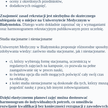
oceny z określonych przedmiotów,
dodatkowych osiągnięć.
Znajomość zasad rekrutacji jest niezbędna do skutecznego
ubiegania się o miejsce na Uniwersytecie Medycznym w
Białymstoku.
Dlatego warto dokładnie zapoznać się z wymaganiami
oraz harmonogramem rekrutacyjnym publikowanym przez uczelnię.
Studia stacjonarne i niestacjonarne
Uniwersytet Medyczny w Białymstoku proponuje różnorodne sposoby
zdobywania wiedzy: zarówno studia stacjonarne, jak i niestacjonarne.
ci, którzy wybierają formę stacjonarną, uczestniczą w
regularnych zajęciach na kampusie, co pozwala na pełne
zaangażowanie się w proces nauki,
to świetna opcja dla osób mogących poświęcić cały swój czas
na edukację,
z kolei studia niestacjonarne są doskonałe dla tych, którzy muszą
pogodzić naukę z pracą lub innymi zobowiązaniami.
Dzięki elastycznemu planowi zajęć można dostosować
harmonogram do indywidualnych potrzeb, co umożliwia
rozwijanie kwalifikacji bez konieczności rezygnacji z zawodowych