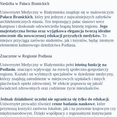
Siedziba w Pałacu Branickich
Uniwersytet Medyczny w Białymstoku znajduje się w malowniczym
Pałacu Branickich
, który jest jednym z najważniejszych zabytków
architektonicznych miasta. Ten imponujący pałac stanowi serce
kampusu i doskonale odzwierciedla bogatą historię regionu.
Jego
majestatyczna forma oraz wyjątkowa elegancja tworzą idealne
otoczenie dla nowoczesnej edukacji przyszłych medyków.
To
miejsce przyciąga zarówno studentów, jak i turystów, będąc istotnym
elementem kulturowego dziedzictwa Podlasia.
Znaczenie w Regionie Podlasia
Uniwersytet Medyczny w Białymstoku pełni
istotną funkcję na
Podlasiu
, znacząco wpływając na rozwój społeczno-gospodarczy
regionu. Kształci on wybitnych specjalistów w dziedzinie medycyny,
którzy znajdują zatrudnienie w miejscowych szpitalach i innych
placówkach opieki zdrowotnej. W efekcie poprawia się jakość
świadczeń zdrowotnych oraz codzienne życie mieszkańców.
Jednak działalność uczelni nie ogranicza się tylko do edukacji.
Uniwersytet prowadzi również
cenne badania naukowe
, które
przynoszą korzyści zarówno lokalnie, jak i na poziomie krajowym czy
międzynarodowym. Dzięki współpracy z regionalnymi instytucjami