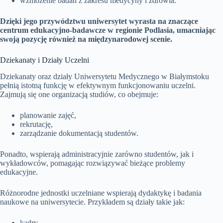
wzmożenie badań z zakresu medycyny i zdrowia.
Dzięki jego przywództwu uniwersytet wyrasta na znaczące
centrum edukacyjno-badawcze w regionie Podlasia, umacniając
swoją pozycję również na międzynarodowej scenie.
Dziekanaty i Działy Uczelni
Dziekanaty oraz działy Uniwersytetu Medycznego w Białymstoku
pełnią istotną funkcję w efektywnym funkcjonowaniu uczelni.
Zajmują się one organizacją studiów, co obejmuje:
planowanie zajęć,
rekrutację,
zarządzanie dokumentacją studentów.
Ponadto, wspierają administracyjnie zarówno studentów, jak i
wykładowców, pomagając rozwiązywać bieżące problemy
edukacyjne.
Różnorodne jednostki uczelniane wspierają dydaktykę i badania
naukowe na uniwersytecie. Przykładem są działy takie jak:
kadry,