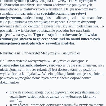
Centrum Symulacji Medycznej na Uniwersytecie Medycznym w
Białymstoku umożliwia studentom zdobywanie praktycznych
umiejętności w realistycznych warunkach. Dzięki nowoczesnym
symulatorom pacjenta oraz
specjalistycznemu sprzętowi
medycznemu
, studenci mogą doskonalić swoje zdolności manualne,
takie jak intubacja czy wentylacja zastępcza. Centrum dysponuje
również salami do ćwiczeń z zakresu resuscytacji i pielęgniarstwa. To
pozwala na wielokrotne powtarzanie procedur bez narażania
pacjentów na ryzyko.
Tego rodzaju kontrolowane środowisko
edukacyjne stwarza bezpieczne warunki do nauki kluczowych
umiejętności niezbędnych w zawodzie medyka.
Rekrutacja na Uniwersytet Medyczny w Białymstoku
Na Uniwersytecie Medycznym w Białymstoku dostępne są
różnorodne kierunki studiów
, zarówno w trybie stacjonarnym, jak i
niestacjonarnym. Proces rekrutacji jest dostosowany do poziomu
wykształcenia kandydatów. W celu aplikacji konieczne jest spełnienie
pewnych wymogów formalnych oraz złożenie odpowiednich
dokumentów.
przyszli studenci mogą być zobligowani do przystąpienia do
egzaminów wstępnych, co zależy od wybranego kierunku
studiów,
szczegółowe informacje dotyczące warunków przyjęcia można