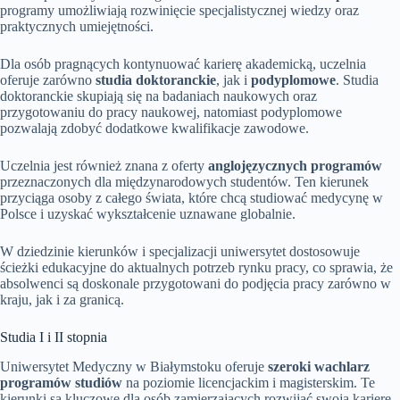
programy umożliwiają rozwinięcie specjalistycznej wiedzy oraz
praktycznych umiejętności.
Dla osób pragnących kontynuować karierę akademicką, uczelnia
oferuje zarówno
studia doktoranckie
, jak i
podyplomowe
. Studia
doktoranckie skupiają się na badaniach naukowych oraz
przygotowaniu do pracy naukowej, natomiast podyplomowe
pozwalają zdobyć dodatkowe kwalifikacje zawodowe.
Uczelnia jest również znana z oferty
anglojęzycznych programów
przeznaczonych dla międzynarodowych studentów. Ten kierunek
przyciąga osoby z całego świata, które chcą studiować medycynę w
Polsce i uzyskać wykształcenie uznawane globalnie.
W dziedzinie kierunków i specjalizacji uniwersytet dostosowuje
ścieżki edukacyjne do aktualnych potrzeb rynku pracy, co sprawia, że
absolwenci są doskonale przygotowani do podjęcia pracy zarówno w
kraju, jak i za granicą.
Studia I i II stopnia
Uniwersytet Medyczny w Białymstoku oferuje
szeroki wachlarz
programów studiów
na poziomie licencjackim i magisterskim. Te
kierunki są kluczowe dla osób zamierzających rozwijać swoją karierę