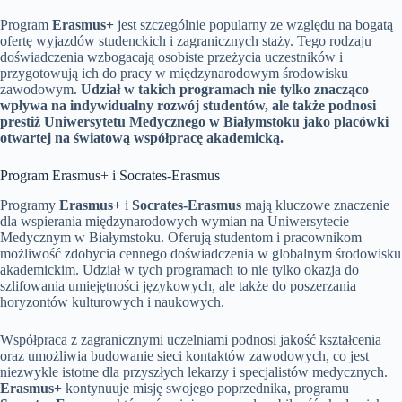
Program
Erasmus+
jest szczególnie popularny ze względu na bogatą
ofertę wyjazdów studenckich i zagranicznych staży. Tego rodzaju
doświadczenia wzbogacają osobiste przeżycia uczestników i
przygotowują ich do pracy w międzynarodowym środowisku
zawodowym.
Udział w takich programach nie tylko znacząco
wpływa na indywidualny rozwój studentów, ale także podnosi
prestiż Uniwersytetu Medycznego w Białymstoku jako placówki
otwartej na światową współpracę akademicką.
Program Erasmus+ i Socrates-Erasmus
Programy
Erasmus+
i
Socrates-Erasmus
mają kluczowe znaczenie
dla wspierania międzynarodowych wymian na Uniwersytecie
Medycznym w Białymstoku. Oferują studentom i pracownikom
możliwość zdobycia cennego doświadczenia w globalnym środowisku
akademickim. Udział w tych programach to nie tylko okazja do
szlifowania umiejętności językowych, ale także do poszerzania
horyzontów kulturowych i naukowych.
Współpraca z zagranicznymi uczelniami podnosi jakość kształcenia
oraz umożliwia budowanie sieci kontaktów zawodowych, co jest
niezwykle istotne dla przyszłych lekarzy i specjalistów medycznych.
Erasmus+
kontynuuje misję swojego poprzednika, programu