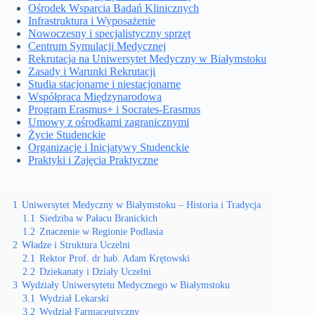
Ośrodek Wsparcia Badań Klinicznych
Infrastruktura i Wyposażenie
Nowoczesny i specjalistyczny sprzęt
Centrum Symulacji Medycznej
Rekrutacja na Uniwersytet Medyczny w Białymstoku
Zasady i Warunki Rekrutacji
Studia stacjonarne i niestacjonarne
Współpraca Międzynarodowa
Program Erasmus+ i Socrates-Erasmus
Umowy z ośrodkami zagranicznymi
Życie Studenckie
Organizacje i Inicjatywy Studenckie
Praktyki i Zajęcia Praktyczne
1
Uniwersytet Medyczny w Białymstoku – Historia i Tradycja
1.1
Siedziba w Pałacu Branickich
1.2
Znaczenie w Regionie Podlasia
2
Władze i Struktura Uczelni
2.1
Rektor Prof. dr hab. Adam Krętowski
2.2
Dziekanaty i Działy Uczelni
3
Wydziały Uniwersytetu Medycznego w Białymstoku
3.1
Wydział Lekarski
3.2
Wydział Farmaceutyczny