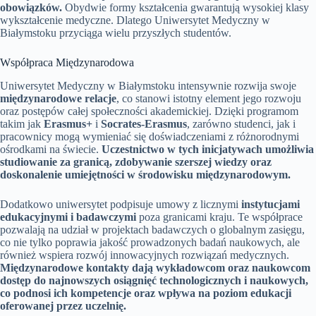
obowiązków.
Obydwie formy kształcenia gwarantują wysokiej klasy
wykształcenie medyczne. Dlatego Uniwersytet Medyczny w
Białymstoku przyciąga wielu przyszłych studentów.
Współpraca Międzynarodowa
Uniwersytet Medyczny w Białymstoku intensywnie rozwija swoje
międzynarodowe relacje
, co stanowi istotny element jego rozwoju
oraz postępów całej społeczności akademickiej. Dzięki programom
takim jak
Erasmus+
i
Socrates-Erasmus
, zarówno studenci, jak i
pracownicy mogą wymieniać się doświadczeniami z różnorodnymi
ośrodkami na świecie.
Uczestnictwo w tych inicjatywach umożliwia
studiowanie za granicą, zdobywanie szerszej wiedzy oraz
doskonalenie umiejętności w środowisku międzynarodowym.
Dodatkowo uniwersytet podpisuje umowy z licznymi
instytucjami
edukacyjnymi i badawczymi
poza granicami kraju. Te współprace
pozwalają na udział w projektach badawczych o globalnym zasięgu,
co nie tylko poprawia jakość prowadzonych badań naukowych, ale
również wspiera rozwój innowacyjnych rozwiązań medycznych.
Międzynarodowe kontakty dają wykładowcom oraz naukowcom
dostęp do najnowszych osiągnięć technologicznych i naukowych,
co podnosi ich kompetencje oraz wpływa na poziom edukacji
oferowanej przez uczelnię.