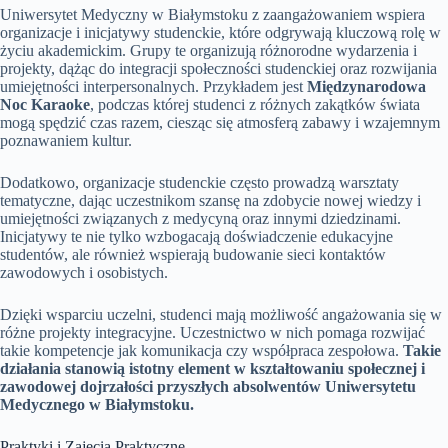
Uniwersytet Medyczny w Białymstoku z zaangażowaniem wspiera
organizacje i inicjatywy studenckie, które odgrywają kluczową rolę w
życiu akademickim. Grupy te organizują różnorodne wydarzenia i
projekty, dążąc do integracji społeczności studenckiej oraz rozwijania
umiejętności interpersonalnych. Przykładem jest
Międzynarodowa
Noc Karaoke
, podczas której studenci z różnych zakątków świata
mogą spędzić czas razem, ciesząc się atmosferą zabawy i wzajemnym
poznawaniem kultur.
Dodatkowo, organizacje studenckie często prowadzą warsztaty
tematyczne, dając uczestnikom szansę na zdobycie nowej wiedzy i
umiejętności związanych z medycyną oraz innymi dziedzinami.
Inicjatywy te nie tylko wzbogacają doświadczenie edukacyjne
studentów, ale również wspierają budowanie sieci kontaktów
zawodowych i osobistych.
Dzięki wsparciu uczelni, studenci mają możliwość angażowania się w
różne projekty integracyjne. Uczestnictwo w nich pomaga rozwijać
takie kompetencje jak komunikacja czy współpraca zespołowa.
Takie
działania stanowią istotny element w kształtowaniu społecznej i
zawodowej dojrzałości przyszłych absolwentów Uniwersytetu
Medycznego w Białymstoku.
Praktyki i Zajęcia Praktyczne