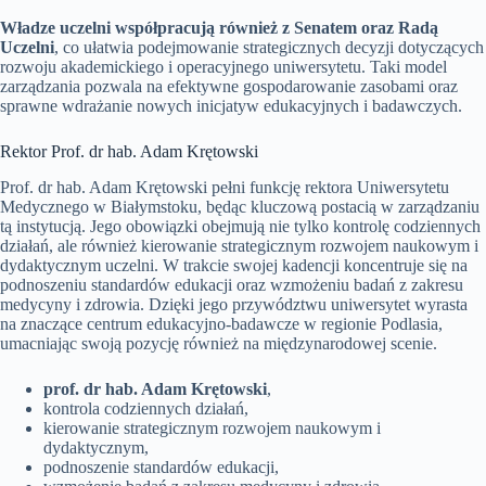
Władze uczelni współpracują również z Senatem oraz Radą
Uczelni
, co ułatwia podejmowanie strategicznych decyzji dotyczących
rozwoju akademickiego i operacyjnego uniwersytetu. Taki model
zarządzania pozwala na efektywne gospodarowanie zasobami oraz
sprawne wdrażanie nowych inicjatyw edukacyjnych i badawczych.
Rektor Prof. dr hab. Adam Krętowski
Prof. dr hab. Adam Krętowski pełni funkcję rektora Uniwersytetu
Medycznego w Białymstoku, będąc kluczową postacią w zarządzaniu
tą instytucją. Jego obowiązki obejmują nie tylko kontrolę codziennych
działań, ale również kierowanie strategicznym rozwojem naukowym i
dydaktycznym uczelni. W trakcie swojej kadencji koncentruje się na
podnoszeniu standardów edukacji oraz wzmożeniu badań z zakresu
medycyny i zdrowia. Dzięki jego przywództwu uniwersytet wyrasta
na znaczące centrum edukacyjno-badawcze w regionie Podlasia,
umacniając swoją pozycję również na międzynarodowej scenie.
prof. dr hab. Adam Krętowski
,
kontrola codziennych działań,
kierowanie strategicznym rozwojem naukowym i
dydaktycznym,
podnoszenie standardów edukacji,