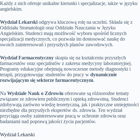
Każdy z nich oferuje unikalne kierunki i specjalizacje, także w języku
angielskim.
Wydział Lekarski
odgrywa kluczową rolę na uczelni. Składa się z
Oddziału Stomatologii oraz Oddziału Nauczania w Języku
Angielskim. Studenci mają możliwość wyboru spośród licznych
specjalizacji medycznych, co pozwala im dostosować naukę do
swoich zainteresowań i przyszłych planów zawodowych.
Wydział Farmaceutyczny
skupia się na kształceniu przyszłych
farmaceutów oraz specjalistów z zakresu medycyny laboratoryjnej.
Programy edukacyjne obejmują nowoczesne metody diagnostyki i
terapii, przygotowując studentów do pracy w
dynamicznie
rozwijającym się sektorze farmaceutycznym
.
Na
Wydziale Nauk o Zdrowiu
oferowane są różnorodne tematy
związane ze zdrowiem publicznym i opieką zdrowotną. Studenci
zdobywają zarówno wiedzę teoretyczną, jak i praktyczne umiejętności
niezbędne dla przyszłych ekspertów ds. zdrowia. Ten wydział
przyciąga osoby zainteresowane pracą w ochronie zdrowia oraz
badaniami nad poprawą jakości życia pacjentów.
Wydział Lekarski