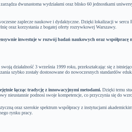
y zarządza dwunastoma wydziałami oraz blisko 60 jednostkami uniwer
czesne zaplecze naukowe i dydaktyczne. Dzięki lokalizacji w sercu 
lnię oraz korzystania z bogatej oferty rozrywkowej Warszawy.
ntensywnie inwestuje w rozwój badań naukowych oraz współpracę
ją działalność 3 września 1999 roku, przekształcając się z istniejąc
czania szybko zostały dostosowane do nowoczesnych standardów eduka
ejętnie łącząc tradycję z innowacyjnymi metodami.
Dzięki temu stu
y nieustannie podnosi swoje kompetencje, co przyczynia się do wzros
czną oraz szerokie spektrum współpracy z instytucjami akademickimi n
nego rynku pracy.