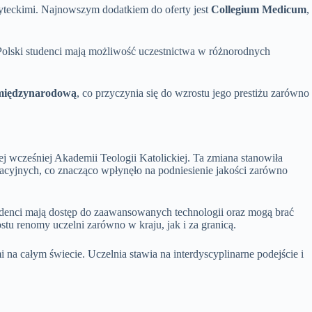
syteckimi. Najnowszym dodatkiem do oferty jest
Collegium Medicum
,
Polski studenci mają możliwość uczestnictwa w różnorodnych
 międzynarodową
, co przyczynia się do wzrostu jego prestiżu zarówno
ej wcześniej Akademii Teologii Katolickiej. Ta zmiana stanowiła
cyjnych, co znacząco wpłynęło na podniesienie jakości zarówno
denci mają dostęp do zaawansowanych technologii oraz mogą brać
tu renomy uczelni zarówno w kraju, jak i za granicą.
a całym świecie. Uczelnia stawia na interdyscyplinarne podejście i