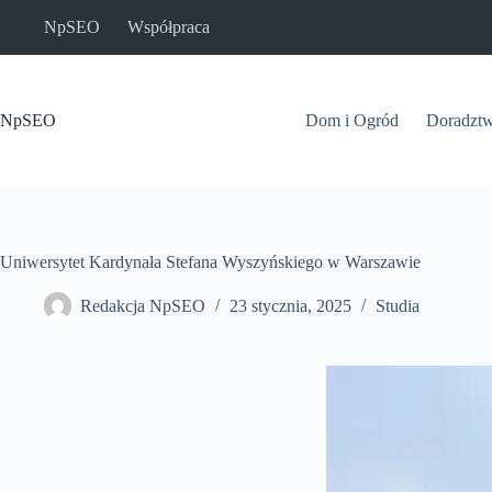
Przejdź
NpSEO
Współpraca
do
treści
NpSEO
Dom i Ogród
Doradzt
Uniwersytet Kardynała Stefana Wyszyńskiego w Warszawie
Redakcja NpSEO
23 stycznia, 2025
Studia