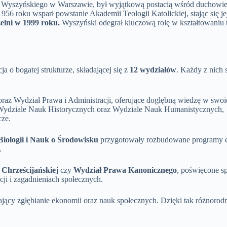
a Wyszyńskiego w Warszawie, był wyjątkową postacią wśród duchowień
956 roku wsparł powstanie Akademii Teologii Katolickiej, stając się j
zelni w 1999 roku.
Wyszyński odegrał kluczową rolę w kształtowaniu t
 o bogatej strukturze, składającej się z
12 wydziałów
. Każdy z nich 
oraz Wydział Prawa i Administracji, oferujące dogłębną wiedzę w swoi
 na Wydziale Nauk Historycznych oraz Wydziale Nauk Humanistycznych,
cze.
iologii i Nauk o Środowisku
przygotowały rozbudowane programy e
.
i Chrześcijańskiej
czy
Wydział Prawa Kanonicznego
, poświęcone s
i i zagadnieniach społecznych.
ający zgłębianie ekonomii oraz nauk społecznych. Dzięki tak różnor