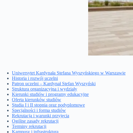
Uniwersytet Kardynała Stefana Wyszyńskiego w Warszawie
Historia i rozwój uczelni
Patron uczelni – Kardynał Stefan Wyszyński
Struktura organizacyjna i wydziały
Kierunki studiów i programy edukacyjne
Oferta kierunków studiów
Studia I i II stopnia oraz podyplomowe
Specjalności i forma studiów
Rekrutacja i warunki przyjęcia
Ogólne zasady rekrutacji
Terminy rekrutacji
Kampusy i infrastruktura