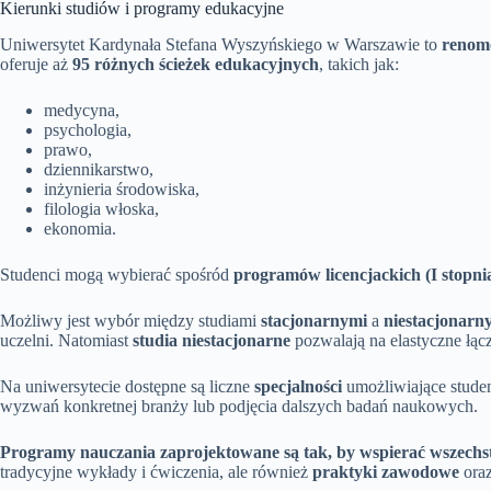
Kierunki studiów i programy edukacyjne
Uniwersytet Kardynała Stefana Wyszyńskiego w Warszawie to
renom
oferuje aż
95 różnych ścieżek edukacyjnych
, takich jak:
medycyna,
psychologia,
prawo,
dziennikarstwo,
inżynieria środowiska,
filologia włoska,
ekonomia.
Studenci mogą wybierać spośród
programów licencjackich (I stopni
Możliwy jest wybór między studiami
stacjonarnymi
a
niestacjonarn
uczelni. Natomiast
studia niestacjonarne
pozwalają na elastyczne łą
Na uniwersytecie dostępne są liczne
specjalności
umożliwiające stude
wyzwań konkretnej branży lub podjęcia dalszych badań naukowych.
Programy nauczania zaprojektowane są tak, by wspierać wszechs
tradycyjne wykłady i ćwiczenia, ale również
praktyki zawodowe
ora