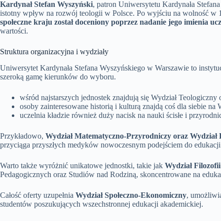
Kardynał Stefan Wyszyński
, patron Uniwersytetu Kardynała Stefan
istotny wpływ na rozwój teologii w Polsce. Po wyjściu na wolność w 1
społeczne kraju został doceniony poprzez nadanie jego imienia uc
wartości.
Struktura organizacyjna i wydziały
Uniwersytet Kardynała Stefana Wyszyńskiego w Warszawie to instytucja
szeroką gamę kierunków do wyboru.
wśród najstarszych jednostek znajdują się Wydział Teologiczny 
osoby zainteresowane historią i kulturą znajdą coś dla siebie
uczelnia kładzie również duży nacisk na nauki ścisłe i przyrodni
Przykładowo,
Wydział Matematyczno-Przyrodniczy oraz Wydział B
przyciąga przyszłych medyków nowoczesnym podejściem do edukacji
Warto także wyróżnić unikatowe jednostki, takie jak
Wydział Filozofi
Pedagogicznych oraz Studiów nad Rodziną, skoncentrowane na edukacj
Całość oferty uzupełnia
Wydział Społeczno-Ekonomiczny
, umożliwi
studentów poszukujących wszechstronnej edukacji akademickiej.