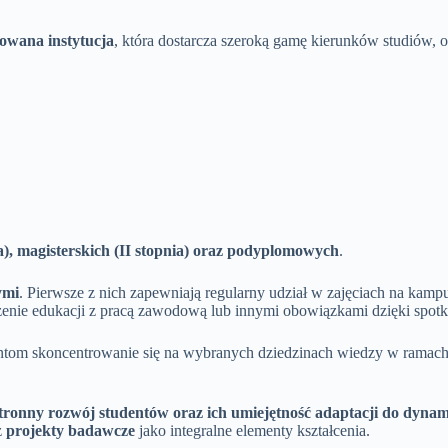
owana instytucja
, która dostarcza szeroką gamę kierunków studiów,
a), magisterskich (II stopnia) oraz podyplomowych
.
ymi
. Pierwsze z nich zapewniają regularny udział w zajęciach na kamp
czenie edukacji z pracą zawodową lub innymi obowiązkami dzięki s
ntom skoncentrowanie się na wybranych dziedzinach wiedzy w ramach 
tronny rozwój studentów oraz ich umiejętność adaptacji do dyna
z
projekty badawcze
jako integralne elementy kształcenia.