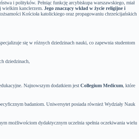
stwa i polityków. Pełniąc funkcję arcybiskupa warszawskiego, miał
ej wielkim kanclerzem.
Jego znaczący wkład w życie religijne i
ożsamości Kościoła katolickiego oraz propagowaniu chrześcijańskich
specjalizuje się w różnych dziedzinach nauki, co zapewnia studentom
ch dziedzinach,
dukacyjne. Najnowszym dodatkiem jest
Collegium Medicum
, które
pecyficznym badaniom. Uniwersytet posiada również Wydziały Nauk
odnym możliwościom dydaktycznym uczelnia spełnia oczekiwania wielu