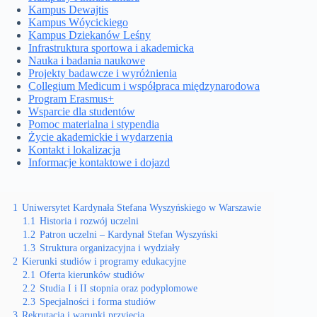
Kampus Dewajtis
Kampus Wóycickiego
Kampus Dziekanów Leśny
Infrastruktura sportowa i akademicka
Nauka i badania naukowe
Projekty badawcze i wyróżnienia
Collegium Medicum i współpraca międzynarodowa
Program Erasmus+
Wsparcie dla studentów
Pomoc materialna i stypendia
Życie akademickie i wydarzenia
Kontakt i lokalizacja
Informacje kontaktowe i dojazd
1
Uniwersytet Kardynała Stefana Wyszyńskiego w Warszawie
1.1
Historia i rozwój uczelni
1.2
Patron uczelni – Kardynał Stefan Wyszyński
1.3
Struktura organizacyjna i wydziały
2
Kierunki studiów i programy edukacyjne
2.1
Oferta kierunków studiów
2.2
Studia I i II stopnia oraz podyplomowe
2.3
Specjalności i forma studiów
3
Rekrutacja i warunki przyjęcia