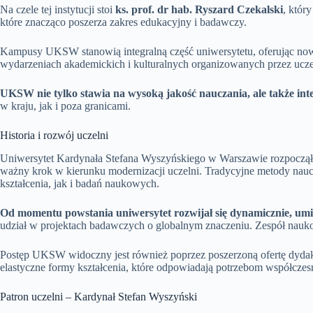
Na czele tej instytucji stoi
ks. prof. dr hab. Ryszard Czekalski
, któr
które znacząco poszerza zakres edukacyjny i badawczy.
Kampusy UKSW stanowią integralną część uniwersytetu, oferując nowo
wydarzeniach akademickich i kulturalnych organizowanych przez ucze
UKSW nie tylko stawia na wysoką jakość nauczania, ale także i
w kraju, jak i poza granicami.
Historia i rozwój uczelni
Uniwersytet Kardynała Stefana Wyszyńskiego w Warszawie rozpoczął swo
ważny krok w kierunku modernizacji uczelni. Tradycyjne metody nau
kształcenia, jak i badań naukowych.
Od momentu powstania uniwersytet rozwijał się dynamicznie, umi
udział w projektach badawczych o globalnym znaczeniu. Zespół naukow
Postęp UKSW widoczny jest również poprzez poszerzoną ofertę dydakty
elastyczne formy kształcenia, które odpowiadają potrzebom współczes
Patron uczelni – Kardynał Stefan Wyszyński