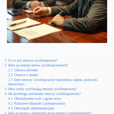
1
Co to jest umowa cywilnoprawna?
2
Jakie są rodzaje umów cywilnoprawnych?
2.1
Umowa zlecenie
2.2
Umowa o dzieło
2.3
Inne umowy cywilnoprawne (sprzedaży, najmu, pożyczki,
darowizny)
3
Jakie cechy wyróżniają umowę cywilnoprawną?
4
Jak przebiega zawieranie umowy cywilnoprawnej?
4.1
Oświadczenie woli i zgoda stron
4.2
Kluczowe klauzule i postanowienia
4.3
Obowiązki dokumentacyjne
5
Jakie są prawa i obowiązki stron umowy cywilnoprawnej?