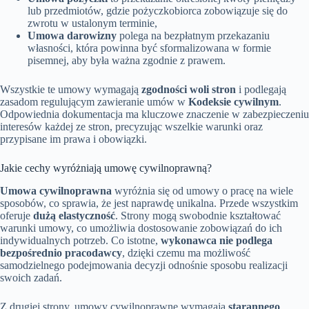
lub przedmiotów, gdzie pożyczkobiorca zobowiązuje się do
zwrotu w ustalonym terminie,
Umowa darowizny
polega na bezpłatnym przekazaniu
własności, która powinna być sformalizowana w formie
pisemnej, aby była ważna zgodnie z prawem.
Wszystkie te umowy wymagają
zgodności woli stron
i podlegają
zasadom regulującym zawieranie umów w
Kodeksie cywilnym
.
Odpowiednia dokumentacja ma kluczowe znaczenie w zabezpieczeniu
interesów każdej ze stron, precyzując wszelkie warunki oraz
przypisane im prawa i obowiązki.
Jakie cechy wyróżniają umowę cywilnoprawną?
Umowa cywilnoprawna
wyróżnia się od umowy o pracę na wiele
sposobów, co sprawia, że jest naprawdę unikalna. Przede wszystkim
oferuje
dużą elastyczność
. Strony mogą swobodnie kształtować
warunki umowy, co umożliwia dostosowanie zobowiązań do ich
indywidualnych potrzeb. Co istotne,
wykonawca nie podlega
bezpośrednio pracodawcy
, dzięki czemu ma możliwość
samodzielnego podejmowania decyzji odnośnie sposobu realizacji
swoich zadań.
Z drugiej strony, umowy cywilnoprawne wymagają
starannego