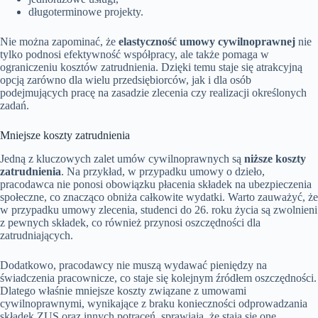
długoterminowe projekty.
Nie można zapominać, że
elastyczność umowy cywilnoprawnej
nie
tylko podnosi efektywność współpracy, ale także pomaga w
ograniczeniu kosztów zatrudnienia. Dzięki temu staje się atrakcyjną
opcją zarówno dla wielu przedsiębiorców, jak i dla osób
podejmujących pracę na zasadzie zlecenia czy realizacji określonych
zadań.
Mniejsze koszty zatrudnienia
Jedną z kluczowych zalet umów cywilnoprawnych są
niższe koszty
zatrudnienia
. Na przykład, w przypadku umowy o dzieło,
pracodawca nie ponosi obowiązku płacenia składek na ubezpieczenia
społeczne, co znacząco obniża całkowite wydatki. Warto zauważyć, że
w przypadku umowy zlecenia, studenci do 26. roku życia są zwolnieni
z pewnych składek, co również przynosi oszczędności dla
zatrudniających.
Dodatkowo, pracodawcy nie muszą wydawać pieniędzy na
świadczenia pracownicze, co staje się kolejnym źródłem oszczędności.
Dlatego właśnie mniejsze koszty związane z umowami
cywilnoprawnymi, wynikające z braku konieczności odprowadzania
składek ZUS oraz innych potrąceń, sprawiają, że stają się one