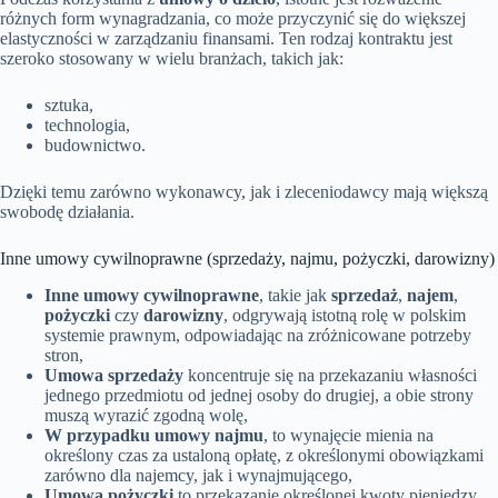
różnych form wynagradzania, co może przyczynić się do większej
elastyczności w zarządzaniu finansami. Ten rodzaj kontraktu jest
szeroko stosowany w wielu branżach, takich jak:
sztuka,
technologia,
budownictwo.
Dzięki temu zarówno wykonawcy, jak i zleceniodawcy mają większą
swobodę działania.
Inne umowy cywilnoprawne (sprzedaży, najmu, pożyczki, darowizny)
Inne umowy cywilnoprawne
, takie jak
sprzedaż
,
najem
,
pożyczki
czy
darowizny
, odgrywają istotną rolę w polskim
systemie prawnym, odpowiadając na zróżnicowane potrzeby
stron,
Umowa sprzedaży
koncentruje się na przekazaniu własności
jednego przedmiotu od jednej osoby do drugiej, a obie strony
muszą wyrazić zgodną wolę,
W przypadku umowy najmu
, to wynajęcie mienia na
określony czas za ustaloną opłatę, z określonymi obowiązkami
zarówno dla najemcy, jak i wynajmującego,
Umowa pożyczki
to przekazanie określonej kwoty pieniędzy