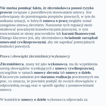
Nie można pominąć faktu, że zleceniodawca ponosi ryzyko
prawne
związane z prawidłowym stosowaniem umowy. Jest
zobowiązany do przestrzegania przepisów prawnych, w tym do
unikania sytuacji, w których
umowa o pracę
mogłaby zostać
zastąpiona umową zleceniem. Naruszenie tych regulacji może
skutkować poważnymi konsekwencjami prawnymi, w tym
roszczeniami ze strony pracowników lub
karami finansowymi
.
Dlatego kluczowe jest, aby zleceniodawca
świadomie zarządzał
umowami cywilnoprawnymi
, aby nie napotkać potencjalnych
trudności prawnych.
Prawa i obowiązki zleceniobiorcy/wykonawcy
Zleceniobiorca
, znany też jako
wykonawca
, ma do wypełnienia
szereg obowiązków wynikających z
umowy cywilnoprawnej
,
szczególnie w ramach
umowy zlecenia
lub
umowy o dzieło
.
Kluczowym zadaniem jest
staranna realizacja
powierzonych mu
prac, co oznacza, że powinien podejść do swoich obowiązków z
odpowiednią uwagą oraz w sposób zgodny z postanowieniami
umowy.
W kontekście
umowy o dzieło
wykonawca odpowiada za: