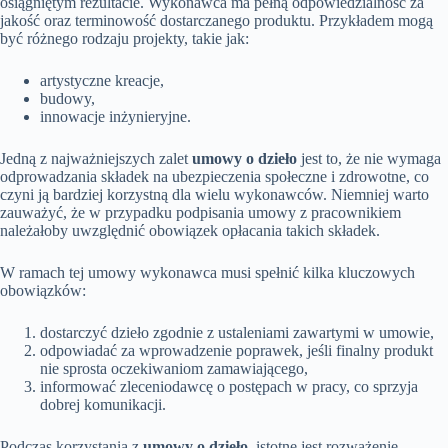
osiągniętym rezultacie. Wykonawca ma pełną odpowiedzialność za
jakość oraz terminowość dostarczanego produktu. Przykładem mogą
być różnego rodzaju projekty, takie jak:
artystyczne kreacje,
budowy,
innowacje inżynieryjne.
Jedną z najważniejszych zalet
umowy o dzieło
jest to, że nie wymaga
odprowadzania składek na ubezpieczenia społeczne i zdrowotne, co
czyni ją bardziej korzystną dla wielu wykonawców. Niemniej warto
zauważyć, że w przypadku podpisania umowy z pracownikiem
należałoby uwzględnić obowiązek opłacania takich składek.
W ramach tej umowy wykonawca musi spełnić kilka kluczowych
obowiązków:
dostarczyć dzieło zgodnie z ustaleniami zawartymi w umowie,
odpowiadać za wprowadzenie poprawek, jeśli finalny produkt
nie sprosta oczekiwaniom zamawiającego,
informować zleceniodawcę o postępach w pracy, co sprzyja
dobrej komunikacji.
Podczas korzystania z
umowy o dzieło
, istotne jest rozważenie