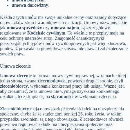
umowa darowizny
.
Każda z tych umów ma swoje unikalne cechy oraz zasady dotyczące
obowiązków stron i warunków ich realizacji. Umowy nazwane, takie
jak
umowa sprzedaży
czy
umowa najmu
, są szczegółowo
regulowane w
Kodeksie cywilnym
. To właśnie te przepisy mają na
celu ochronę interesów stron. Znajomość charakterystyki
poszczególnych typów umów cywilnoprawnych jest więc kluczowa,
ponieważ pozwala na prawidłowe stosowanie prawa i zabezpieczanie
swoich praw.
Umowa zlecenie
Umowa zlecenie
to forma umowy cywilnoprawnej, w ramach której
jedna strona, zwana
zleceniodawcą
, powierza drugiej stronie, czyli
zleceniobiorcy
, wykonanie konkretnej pracy lub usługi. Ważne jest,
aby zrozumieć, że ta umowa nie wymaga uzyskania konkretnego
rezultatu, lecz skupia się na
staranności
w wykonaniu zlecenia.
Zleceniobiorcy
mają obowiązek płacenia składek na ubezpieczenia
społeczne, chyba że są studentami poniżej 26. roku życia, w takim
przypadku zwolnieni są z tego obowiązku. Zleceniodawca również
powinien regulować składki na ubezpieczenia społeczne oraz
zdrowotne, choć istnieją pewne wyjątki, które mogą mieć