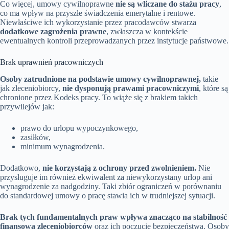
Co więcej, umowy cywilnoprawne
nie są wliczane do stażu pracy
,
co ma wpływ na przyszłe świadczenia emerytalne i rentowe.
Niewłaściwe ich wykorzystanie przez pracodawców stwarza
dodatkowe zagrożenia prawne
, zwłaszcza w kontekście
ewentualnych kontroli przeprowadzanych przez instytucje państwowe.
Brak uprawnień pracowniczych
Osoby zatrudnione na podstawie umowy cywilnoprawnej,
takie
jak zleceniobiorcy,
nie dysponują prawami pracowniczymi
, które są
chronione przez Kodeks pracy. To wiąże się z brakiem takich
przywilejów jak:
prawo do urlopu wypoczynkowego,
zasiłków,
minimum wynagrodzenia.
Dodatkowo,
nie korzystają z ochrony przed zwolnieniem.
Nie
przysługuje im również ekwiwalent za niewykorzystany urlop ani
wynagrodzenie za nadgodziny. Taki zbiór ograniczeń w porównaniu
do standardowej umowy o pracę stawia ich w trudniejszej sytuacji.
Brak tych fundamentalnych praw wpływa znacząco na stabilność
finansową zleceniobiorców
oraz ich poczucie bezpieczeństwa. Osoby