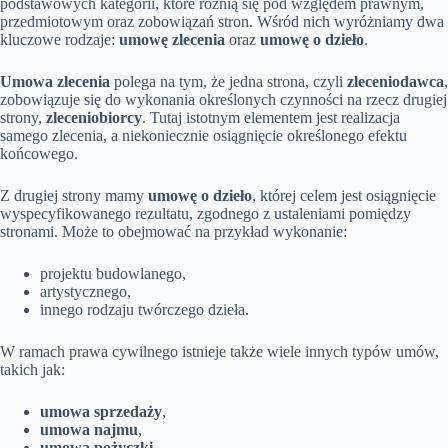
podstawowych kategorii, które różnią się pod względem prawnym,
przedmiotowym oraz zobowiązań stron. Wśród nich wyróżniamy dwa
kluczowe rodzaje:
umowę zlecenia
oraz
umowę o dzieło
.
Umowa zlecenia
polega na tym, że jedna strona, czyli
zleceniodawca
,
zobowiązuje się do wykonania określonych czynności na rzecz drugiej
strony,
zleceniobiorcy
. Tutaj istotnym elementem jest realizacja
samego zlecenia, a niekoniecznie osiągnięcie określonego efektu
końcowego.
Z drugiej strony mamy
umowę o dzieło
, której celem jest osiągnięcie
wyspecyfikowanego rezultatu, zgodnego z ustaleniami pomiędzy
stronami. Może to obejmować na przykład wykonanie:
projektu budowlanego,
artystycznego,
innego rodzaju twórczego dzieła.
W ramach prawa cywilnego istnieje także wiele innych typów umów,
takich jak:
umowa sprzedaży
,
umowa najmu
,
umowa pożyczki
,