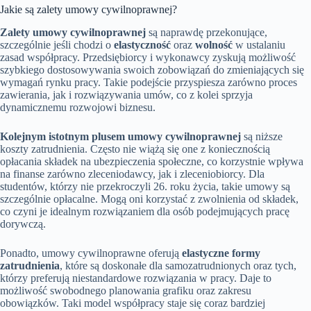
Jakie są zalety umowy cywilnoprawnej?
Zalety umowy cywilnoprawnej
są naprawdę przekonujące,
szczególnie jeśli chodzi o
elastyczność
oraz
wolność
w ustalaniu
zasad współpracy. Przedsiębiorcy i wykonawcy zyskują możliwość
szybkiego dostosowywania swoich zobowiązań do zmieniających się
wymagań rynku pracy. Takie podejście przyspiesza zarówno proces
zawierania, jak i rozwiązywania umów, co z kolei sprzyja
dynamicznemu rozwojowi biznesu.
Kolejnym istotnym plusem umowy cywilnoprawnej
są niższe
koszty zatrudnienia. Często nie wiążą się one z koniecznością
opłacania składek na ubezpieczenia społeczne, co korzystnie wpływa
na finanse zarówno zleceniodawcy, jak i zleceniobiorcy. Dla
studentów, którzy nie przekroczyli 26. roku życia, takie umowy są
szczególnie opłacalne. Mogą oni korzystać z zwolnienia od składek,
co czyni je idealnym rozwiązaniem dla osób podejmujących pracę
dorywczą.
Ponadto, umowy cywilnoprawne oferują
elastyczne formy
zatrudnienia
, które są doskonałe dla samozatrudnionych oraz tych,
którzy preferują niestandardowe rozwiązania w pracy. Daje to
możliwość swobodnego planowania grafiku oraz zakresu
obowiązków. Taki model współpracy staje się coraz bardziej