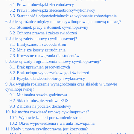
5.1
Prawa i obowiązki zleceniodawcy
5.2
Prawa i obowiązki zleceniobiorcy/wykonawcy
5.3
Staranność i odpowiedzialność za wykonanie zobowiązania
6
Jakie są różnice między umową cywilnoprawną a umową o pracę?
6.1
Stosunek pracy a stosunek cywilnoprawny
6.2
Ochrona prawna i zakres świadczeń
7
Jakie są zalety umowy cywilnoprawnej?
7.1
Elastyczność i swoboda stron
7.2
Mniejsze koszty zatrudnienia
7.3
Korzystne rozwiązania dla studentów
8
Jakie są wady i ograniczenia umowy cywilnoprawnej?
8.1
Brak uprawnień pracowniczych
8.2
Brak urlopu wypoczynkowego i świadczeń
8.3
Ryzyko dla zleceniobiorcy i wykonawcy
9
Jak wygląda rozliczenie wynagrodzenia oraz składek w umowie
cywilnoprawnej?
9.1
Minimalna stawka godzinowa
9.2
Składki ubezpieczeniowe ZUS
9.3
Zaliczka na podatek dochodowy
10
Jak można rozwiązać umowę cywilnoprawną?
10.1
Wypowiedzenie i porozumienie stron
10.2
Okres wypowiedzenia i warunki rozwiązania
11
Kiedy umowa cywilnoprawna jest korzystna?