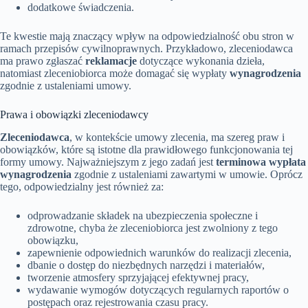
dodatkowe świadczenia.
Te kwestie mają znaczący wpływ na odpowiedzialność obu stron w
ramach przepisów cywilnoprawnych. Przykładowo, zleceniodawca
ma prawo zgłaszać
reklamacje
dotyczące wykonania dzieła,
natomiast zleceniobiorca może domagać się wypłaty
wynagrodzenia
zgodnie z ustaleniami umowy.
Prawa i obowiązki zleceniodawcy
Zleceniodawca
, w kontekście umowy zlecenia, ma szereg praw i
obowiązków, które są istotne dla prawidłowego funkcjonowania tej
formy umowy. Najważniejszym z jego zadań jest
terminowa wypłata
wynagrodzenia
zgodnie z ustaleniami zawartymi w umowie. Oprócz
tego, odpowiedzialny jest również za:
odprowadzanie składek na ubezpieczenia społeczne i
zdrowotne, chyba że zleceniobiorca jest zwolniony z tego
obowiązku,
zapewnienie odpowiednich warunków do realizacji zlecenia,
dbanie o dostęp do niezbędnych narzędzi i materiałów,
tworzenie atmosfery sprzyjającej efektywnej pracy,
wydawanie wymogów dotyczących regularnych raportów o
postępach oraz rejestrowania czasu pracy.