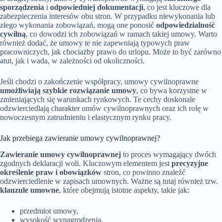
sporządzenia
i
odpowiedniej dokumentacji
, co jest kluczowe dla
zabezpieczenia interesów obu stron. W przypadku niewykonania lub
złego wykonania zobowiązań, mogą one ponosić
odpowiedzialność
cywilną
, co dowodzi ich zobowiązań w ramach takiej umowy. Warto
również dodać, że umowy te nie zapewniają typowych praw
pracowniczych, jak chociażby prawo do urlopu. Może to być zarówno
atut, jak i wada, w zależności od okoliczności.
Jeśli chodzi o zakończenie współpracy, umowy cywilnoprawne
umożliwiają szybkie rozwiązanie umowy
, co bywa korzystne w
zmieniających się warunkach rynkowych. Te cechy doskonale
odzwierciedlają charakter umów cywilnoprawnych oraz ich rolę w
nowoczesnym zatrudnieniu i elastycznym rynku pracy.
Jak przebiega zawieranie umowy cywilnoprawnej?
Zawieranie umowy cywilnoprawnej
to proces wymagający dwóch
zgodnych deklaracji woli. Kluczowym elementem jest
precyzyjne
określenie praw i obowiązków
stron, co powinno znaleźć
odzwierciedlenie w zapisach umownych. Ważne są tutaj również tzw.
klauzule umowne
, które obejmują istotne aspekty, takie jak:
przedmiot umowy,
wysokość wynagrodzenia,