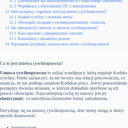
11.1
Zastosowanie dla samozatrudnionych i elastycznego zatrudnienia
11.2
Współpraca z obywatelami UE i cudzoziemcami
12
Jakie przepisy i regulacje dotyczą umowy cywilnoprawnej?
12.1
Kodeks cywilny i swoboda umów
12.2
Obowiązki związane z ewidencjonowaniem i kontrolą
13
Jak zabezpieczyć interesy w umowie cywilnoprawnej?
13.1
Kara umowna i zabezpieczenie roszczeń
13.2
Konsultacje i doradztwo prawne
14
Najczęstsze przykłady zastosowania umów cywilnoprawnych
Co to jest umowa cywilnoprawna?
Umowa cywilnoprawna
to rodzaj współpracy, którą reguluje Kodeks
cywilny. Warto zaznaczyć, że nie tworzy ona relacji pracowniczej, co
oznacza, że nie podlega zasadom Kodeksu pracy. Jest to porozumienie
pomiędzy dwiema stronami, w którym dokładnie określone są ich
prawa i obowiązki. Najważniejszą cechą tej umowy jest jej
elastyczność
, co umożliwia różnorodne formy zatrudnienia.
Decydując się na umowę cywilnoprawną, obie strony mogą w łatwy
sposób dostosować:
harmonogram,