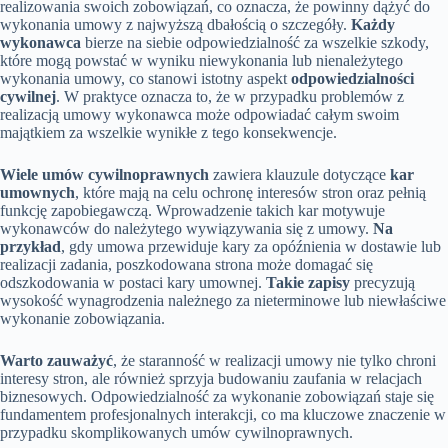
realizowania swoich zobowiązań, co oznacza, że powinny dążyć do
wykonania umowy z najwyższą dbałością o szczegóły.
Każdy
wykonawca
bierze na siebie odpowiedzialność za wszelkie szkody,
które mogą powstać w wyniku niewykonania lub nienależytego
wykonania umowy, co stanowi istotny aspekt
odpowiedzialności
cywilnej
. W praktyce oznacza to, że w przypadku problemów z
realizacją umowy wykonawca może odpowiadać całym swoim
majątkiem za wszelkie wynikłe z tego konsekwencje.
Wiele umów cywilnoprawnych
zawiera klauzule dotyczące
kar
umownych
, które mają na celu ochronę interesów stron oraz pełnią
funkcję zapobiegawczą. Wprowadzenie takich kar motywuje
wykonawców do należytego wywiązywania się z umowy.
Na
przykład
, gdy umowa przewiduje kary za opóźnienia w dostawie lub
realizacji zadania, poszkodowana strona może domagać się
odszkodowania w postaci kary umownej.
Takie zapisy
precyzują
wysokość wynagrodzenia należnego za nieterminowe lub niewłaściwe
wykonanie zobowiązania.
Warto zauważyć
, że staranność w realizacji umowy nie tylko chroni
interesy stron, ale również sprzyja budowaniu zaufania w relacjach
biznesowych. Odpowiedzialność za wykonanie zobowiązań staje się
fundamentem profesjonalnych interakcji, co ma kluczowe znaczenie w
przypadku skomplikowanych umów cywilnoprawnych.