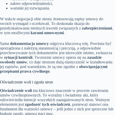
zakres odpowiedzialności,
warunki jej rozwiązania.
W trakcie negocjacji obie strony dostosowują zapisy umowy do
swoich wymagań i oczekiwań. To doskonała okazja do
przedyskutowania istotnych kwestii związanych z
zabezpieczeniami
,
w tym możliwymi
karami umownymi
.
Sama
dokumentacja umowy
odgrywa kluczową rolę. Powinna być
sporządzona z należytą starannością i precyzją, a odpowiednie
przechowywanie tych dokumentów jest niezwykle istotne, zwłaszcza
w
sytuacji kontroli
. Tworzenie umowy opiera się na
zasadzie
swobody umów
, co daje stronom dużą elastyczność w kształtowaniu
jej zapisów, pod warunkiem, że są one zgodne z
obowiązującymi
przepisami prawa cywilnego
.
Oświadczenie woli i zgoda stron
Oświadczenie woli
ma kluczowe znaczenie w procesie zawierania
umów cywilnoprawnych. To wyraźny i świadomy akt, który
odzwierciedla intencje wszystkich zaangażowanych stron. Ważnym
elementem jest
zgodność tych oświadczeń
, ponieważ stanowi ona
fundament dla ważności umowy – jeśli jedno z nich jest sprzeczne lub
brakuje zgody, umowa traci moc.