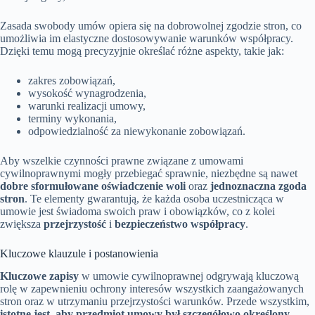
Zasada swobody umów opiera się na dobrowolnej zgodzie stron, co
umożliwia im elastyczne dostosowywanie warunków współpracy.
Dzięki temu mogą precyzyjnie określać różne aspekty, takie jak:
zakres zobowiązań,
wysokość wynagrodzenia,
warunki realizacji umowy,
terminy wykonania,
odpowiedzialność za niewykonanie zobowiązań.
Aby wszelkie czynności prawne związane z umowami
cywilnoprawnymi mogły przebiegać sprawnie, niezbędne są nawet
dobre sformułowane oświadczenie woli
oraz
jednoznaczna zgoda
stron
. Te elementy gwarantują, że każda osoba uczestnicząca w
umowie jest świadoma swoich praw i obowiązków, co z kolei
zwiększa
przejrzystość
i
bezpieczeństwo współpracy
.
Kluczowe klauzule i postanowienia
Kluczowe zapisy
w umowie cywilnoprawnej odgrywają kluczową
rolę w zapewnieniu ochrony interesów wszystkich zaangażowanych
stron oraz w utrzymaniu przejrzystości warunków. Przede wszystkim,
istotne jest, aby przedmiot umowy był szczegółowo określony.