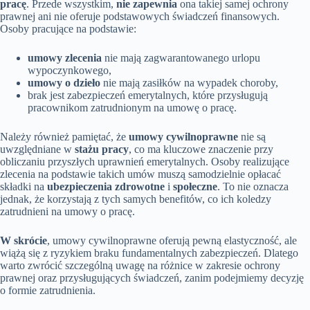
pracę
. Przede wszystkim,
nie zapewnia
ona takiej samej ochrony
prawnej ani nie oferuje podstawowych świadczeń finansowych.
Osoby pracujące na podstawie:
umowy zlecenia
nie mają zagwarantowanego urlopu
wypoczynkowego,
umowy o dzieło
nie mają zasiłków na wypadek choroby,
brak jest zabezpieczeń emerytalnych, które przysługują
pracownikom zatrudnionym na umowę o pracę.
Należy również pamiętać, że
umowy cywilnoprawne
nie są
uwzględniane w
stażu pracy
, co ma kluczowe znaczenie przy
obliczaniu przyszłych uprawnień emerytalnych. Osoby realizujące
zlecenia na podstawie takich umów muszą samodzielnie opłacać
składki na
ubezpieczenia zdrowotne
i
społeczne
. To nie oznacza
jednak, że korzystają z tych samych benefitów, co ich koledzy
zatrudnieni na umowy o pracę.
W skrócie
, umowy cywilnoprawne oferują pewną elastyczność, ale
wiążą się z ryzykiem braku fundamentalnych zabezpieczeń. Dlatego
warto zwrócić szczególną uwagę na różnice w zakresie ochrony
prawnej oraz przysługujących świadczeń, zanim podejmiemy decyzję
o formie zatrudnienia.