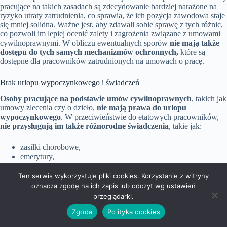
pracujące na takich zasadach są zdecydowanie bardziej narażone na
ryzyko utraty zatrudnienia, co sprawia, że ich pozycja zawodowa staje
się mniej solidna. Ważne jest, aby zdawali sobie sprawę z tych różnic,
co pozwoli im lepiej ocenić zalety i zagrożenia związane z umowami
cywilnoprawnymi. W obliczu ewentualnych sporów
nie mają także
dostępu do tych samych mechanizmów ochronnych,
które są
dostępne dla pracowników zatrudnionych na umowach o pracę.
Brak urlopu wypoczynkowego i świadczeń
Osoby pracujące na podstawie umów cywilnoprawnych
, takich jak
umowy zlecenia czy o dzieło,
nie mają prawa do urlopu
wypoczynkowego
. W przeciwieństwie do etatowych pracowników,
nie przysługują im także różnorodne świadczenia
, takie jak:
zasiłki chorobowe,
emerytury,
renty.
Ten serwis wykorzystuje pliki cookies. Korzystanie z witryny
oznacza zgodę na ich zapis lub odczyt wg ustawień
Taki brak wsparcia prowadzi do gorszej ochrony socjalnej
w
sytuacjach związanych z chorobą lub starością.
przeglądarki.
Zgoda
Polityka cookies
Dodatkowo, osoby zatrudnione na umowach cywilnoprawnych
nie
mogą liczyć na ekwiwalent za niewykorzystany urlop
, co znacząco