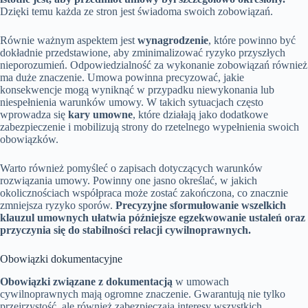
Dzięki temu każda ze stron jest świadoma swoich zobowiązań.
Równie ważnym aspektem jest
wynagrodzenie
, które powinno być
dokładnie przedstawione, aby zminimalizować ryzyko przyszłych
nieporozumień. Odpowiedzialność za wykonanie zobowiązań również
ma duże znaczenie. Umowa powinna precyzować, jakie
konsekwencje mogą wyniknąć w przypadku niewykonania lub
niespełnienia warunków umowy. W takich sytuacjach często
wprowadza się
kary umowne
, które działają jako dodatkowe
zabezpieczenie i mobilizują strony do rzetelnego wypełnienia swoich
obowiązków.
Warto również pomyśleć o zapisach dotyczących warunków
rozwiązania umowy. Powinny one jasno określać, w jakich
okolicznościach współpraca może zostać zakończona, co znacznie
zmniejsza ryzyko sporów.
Precyzyjne sformułowanie wszelkich
klauzul umownych ułatwia późniejsze egzekwowanie ustaleń oraz
przyczynia się do stabilności relacji cywilnoprawnych.
Obowiązki dokumentacyjne
Obowiązki związane z dokumentacją
w umowach
cywilnoprawnych mają ogromne znaczenie. Gwarantują nie tylko
przejrzystość, ale również zabezpieczają interesy wszystkich