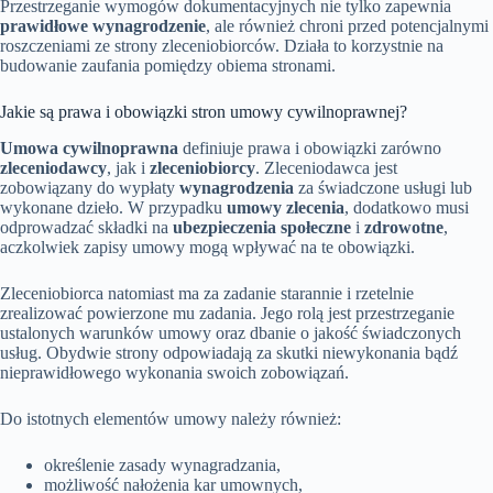
Przestrzeganie wymogów dokumentacyjnych nie tylko zapewnia
prawidłowe wynagrodzenie
, ale również chroni przed potencjalnymi
roszczeniami ze strony zleceniobiorców. Działa to korzystnie na
budowanie zaufania pomiędzy obiema stronami.
Jakie są prawa i obowiązki stron umowy cywilnoprawnej?
Umowa cywilnoprawna
definiuje prawa i obowiązki zarówno
zleceniodawcy
, jak i
zleceniobiorcy
. Zleceniodawca jest
zobowiązany do wypłaty
wynagrodzenia
za świadczone usługi lub
wykonane dzieło. W przypadku
umowy zlecenia
, dodatkowo musi
odprowadzać składki na
ubezpieczenia społeczne
i
zdrowotne
,
aczkolwiek zapisy umowy mogą wpływać na te obowiązki.
Zleceniobiorca natomiast ma za zadanie starannie i rzetelnie
zrealizować powierzone mu zadania. Jego rolą jest przestrzeganie
ustalonych warunków umowy oraz dbanie o jakość świadczonych
usług. Obydwie strony odpowiadają za skutki niewykonania bądź
nieprawidłowego wykonania swoich zobowiązań.
Do istotnych elementów umowy należy również:
określenie zasady wynagradzania,
możliwość nałożenia kar umownych,