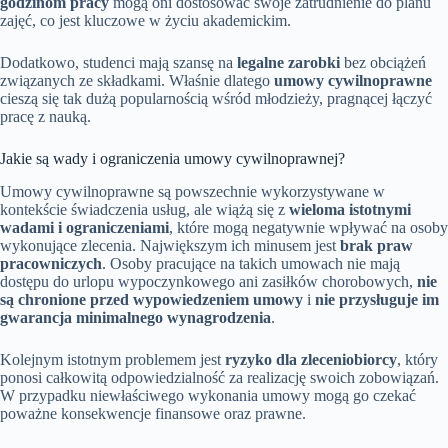
godzinom pracy
mogą oni dostosować swoje zatrudnienie do planu
zajęć, co jest kluczowe w życiu akademickim.
Dodatkowo, studenci mają szansę na
legalne zarobki
bez obciążeń
związanych ze składkami. Właśnie dlatego
umowy cywilnoprawne
cieszą się tak dużą popularnością wśród młodzieży, pragnącej łączyć
pracę z nauką.
Jakie są wady i ograniczenia umowy cywilnoprawnej?
Umowy cywilnoprawne są powszechnie wykorzystywane w
kontekście świadczenia usług, ale wiążą się z
wieloma istotnymi
wadami i ograniczeniami
, które mogą negatywnie wpływać na osoby
wykonujące zlecenia. Największym ich minusem jest
brak praw
pracowniczych
. Osoby pracujące na takich umowach nie mają
dostępu do urlopu wypoczynkowego ani zasiłków chorobowych,
nie
są chronione przed wypowiedzeniem umowy
i
nie przysługuje im
gwarancja minimalnego wynagrodzenia
.
Kolejnym istotnym problemem jest
ryzyko dla zleceniobiorcy
, który
ponosi całkowitą odpowiedzialność za realizację swoich zobowiązań.
W przypadku niewłaściwego wykonania umowy mogą go czekać
poważne konsekwencje finansowe oraz prawne.