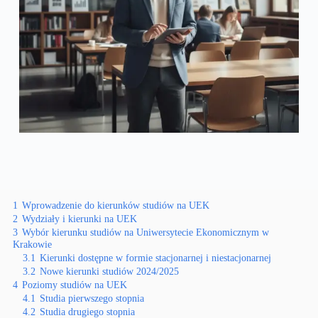
1
Wprowadzenie do kierunków studiów na UEK
2
Wydziały i kierunki na UEK
3
Wybór kierunku studiów na Uniwersytecie Ekonomicznym w
Krakowie
3.1
Kierunki dostępne w formie stacjonarnej i niestacjonarnej
3.2
Nowe kierunki studiów 2024/2025
4
Poziomy studiów na UEK
4.1
Studia pierwszego stopnia
4.2
Studia drugiego stopnia