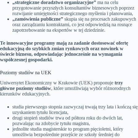
„strategiczne doradztwo organizacyjne”
ma na celu
przygotowanie przyszłych konsultantów biznesowych poprzez
rozwijanie umiejętności strategicznego myślenia i planowania,
„zamówienia publiczne”
skupia się na procesach zakupowych
oraz zarządzaniu kontraktami, co jest odpowiedzią na rosnące
zapotrzebowanie na ekspertów w tej dziedzinie.
Te innowacyjne programy mają za zadanie dostosować ofertę
edukacyjną do szybkich zmian rynkowych oraz nowinek w
świecie biznesu, odpowiadając jednocześnie na wymagania
współczesnej gospodarki.
Poziomy studiów na UEK
Uniwersytet Ekonomiczny w Krakowie (UEK) proponuje
trzy
główne poziomy studiów
, które umożliwiają wybór różnorodnych
kierunków edukacyjnych.
studia pierwszego stopnia zazwyczaj trwają trzy lata i kończą się
uzyskaniem tytułu licencjata,
drugi stopień studiów trwa od półtora roku do dwóch lat,
pozwalając na zdobycie tytułu magistra,
jednolite studia magisterskie to program pięcioletni, który
umożliwia bezpośrednie przejście ze szkoły średniej do