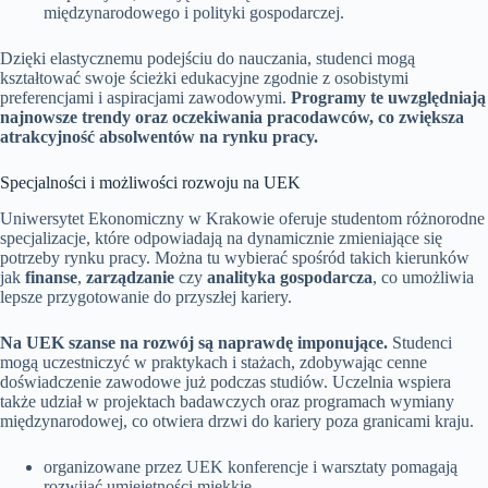
międzynarodowego i polityki gospodarczej.
Dzięki elastycznemu podejściu do nauczania, studenci mogą
kształtować swoje ścieżki edukacyjne zgodnie z osobistymi
preferencjami i aspiracjami zawodowymi.
Programy te uwzględniają
najnowsze trendy oraz oczekiwania pracodawców, co zwiększa
atrakcyjność absolwentów na rynku pracy.
Specjalności i możliwości rozwoju na UEK
Uniwersytet Ekonomiczny w Krakowie oferuje studentom różnorodne
specjalizacje, które odpowiadają na dynamicznie zmieniające się
potrzeby rynku pracy. Można tu wybierać spośród takich kierunków
jak
finanse
,
zarządzanie
czy
analityka gospodarcza
, co umożliwia
lepsze przygotowanie do przyszłej kariery.
Na UEK szanse na rozwój są naprawdę imponujące.
Studenci
mogą uczestniczyć w praktykach i stażach, zdobywając cenne
doświadczenie zawodowe już podczas studiów. Uczelnia wspiera
także udział w projektach badawczych oraz programach wymiany
międzynarodowej, co otwiera drzwi do kariery poza granicami kraju.
organizowane przez UEK konferencje i warsztaty pomagają
rozwijać umiejętności miękkie,