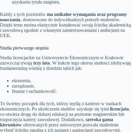
uzyskania tytułu magistra.
Każdy z tych poziomów
ma unikalne wymagania oraz programy
nauczania
, dostosowane do indywidualnych potrzeb studentów.
Dzięki temu można elastycznie kształtować swoją ścieżkę akademicką
i zawodową zgodnie z własnymi zainteresowaniami i ambicjami na
UEK.
Studia pierwszego stopnia
Studia licencjackie na Uniwersytecie Ekonomicznym w Krakowie
zazwyczaj trwają
trzy lata
. W trakcie tego okresu studenci zdobywają
fundamentalną wiedzę z dziedzin takich jak:
ekonomia,
zarządzanie,
finanse i rachunkowość.
To świetny początek dla tych, którzy myślą o karierze w naukach
ekonomicznych. Po ukończeniu studiów uzyskuje się tytuł
licencjata
,
co otwiera drogę do dalszej edukacji na poziomie magisterskim lub
rozpoczęcia kariery zawodowej. Dodatkowo,
szeroka gama
kierunków
oferowanych przez uniwersytet pozwala studentom
wybrać ścieżkę zgodną z ich pasjami i aspiracjami zawodowymi.