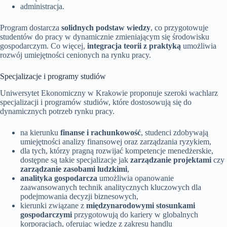
administracja.
Program dostarcza
solidnych podstaw wiedzy
, co przygotowuje
studentów do pracy w dynamicznie zmieniającym się środowisku
gospodarczym. Co więcej,
integracja teorii z praktyką
umożliwia
rozwój umiejętności cenionych na rynku pracy.
Specjalizacje i programy studiów
Uniwersytet Ekonomiczny w Krakowie proponuje szeroki wachlarz
specjalizacji i programów studiów, które dostosowują się do
dynamicznych potrzeb rynku pracy.
na kierunku
finanse i rachunkowość
, studenci zdobywają
umiejętności analizy finansowej oraz zarządzania ryzykiem,
dla tych, którzy pragną rozwijać kompetencje menedżerskie,
dostępne są takie specjalizacje jak
zarządzanie projektami
czy
zarządzanie zasobami ludzkimi
,
analityka gospodarcza
umożliwia opanowanie
zaawansowanych technik analitycznych kluczowych dla
podejmowania decyzji biznesowych,
kierunki związane z
międzynarodowymi stosunkami
gospodarczymi
przygotowują do kariery w globalnych
korporacjach, oferując wiedzę z zakresu handlu