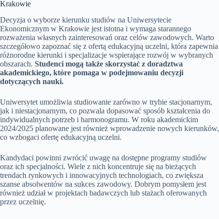
Krakowie
Decyzja o wyborze kierunku studiów na Uniwersytecie
Ekonomicznym w Krakowie jest istotna i wymaga starannego
rozważenia własnych zainteresowań oraz celów zawodowych. Warto
szczegółowo zapoznać się z ofertą edukacyjną uczelni, która zapewnia
różnorodne kierunki i specjalizacje wspierające rozwój w wybranych
obszarach.
Studenci mogą także skorzystać z doradztwa
akademickiego, które pomaga w podejmowaniu decyzji
dotyczących nauki.
Uniwersytet umożliwia studiowanie zarówno w trybie stacjonarnym,
jak i niestacjonarnym, co pozwala dopasować sposób kształcenia do
indywidualnych potrzeb i harmonogramu. W roku akademickim
2024/2025 planowane jest również wprowadzenie nowych kierunków,
co wzbogaci ofertę edukacyjną uczelni.
Kandydaci powinni zwrócić uwagę na dostępne programy studiów
oraz ich specjalności. Wiele z nich koncentruje się na bieżących
trendach rynkowych i innowacyjnych technologiach, co zwiększa
szanse absolwentów na sukces zawodowy. Dobrym pomysłem jest
również udział w projektach badawczych lub stażach oferowanych
przez uczelnię.