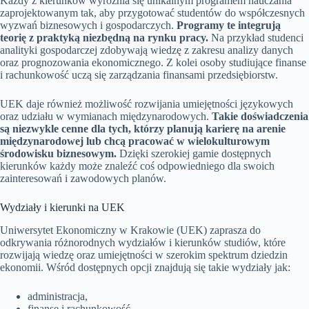
Każdy z kierunków wyróżnia się unikalnym programem nauczania
zaprojektowanym tak, aby przygotować studentów do współczesnych
wyzwań biznesowych i gospodarczych.
Programy te integrują
teorię z praktyką niezbędną na rynku pracy.
Na przykład studenci
analityki gospodarczej zdobywają wiedzę z zakresu analizy danych
oraz prognozowania ekonomicznego. Z kolei osoby studiujące finanse
i rachunkowość uczą się zarządzania finansami przedsiębiorstw.
UEK daje również możliwość rozwijania umiejętności językowych
oraz udziału w wymianach międzynarodowych.
Takie doświadczenia
są niezwykle cenne dla tych, którzy planują karierę na arenie
międzynarodowej lub chcą pracować w wielokulturowym
środowisku biznesowym.
Dzięki szerokiej gamie dostępnych
kierunków każdy może znaleźć coś odpowiedniego dla swoich
zainteresowań i zawodowych planów.
Wydziały i kierunki na UEK
Uniwersytet Ekonomiczny w Krakowie (UEK) zaprasza do
odkrywania różnorodnych wydziałów i kierunków studiów, które
rozwijają wiedzę oraz umiejętności w szerokim spektrum dziedzin
ekonomii. Wśród dostępnych opcji znajdują się takie wydziały jak:
administracja,
finanse i rachunkowość,