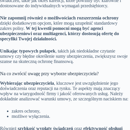
świadczeń, takie jak okres karencji, które powinny być klarowne i
dostosowane do indywidualnych wymagań przedsiębiorcy.
Nie zapomnij również o możliwościach rozszerzenia ochrony
dzięki dodatkowym opcjom, które mogą uzupełnić standardowy
zakres polisy.
W tej kwestii pomocni mogą być agenci
ubezpieczeniowi oraz multiagenci, którzy dostosują ofertę do
specyfiki Twojej działalności.
Unikając typowych pułapek
, takich jak niedokładne czytanie
umowy czy błędne określenie sumy ubezpieczenia, zwiększysz swoje
szanse na skuteczną ochronę finansową.
Na co zwrócić uwagę przy wyborze ubezpieczyciela?
Wybierając ubezpieczyciela
, kluczowe jest uwzględnienie jego
doświadczenia oraz reputacji na rynku. Te aspekty mają znaczący
wpływ na wiarygodność firmy i jakość oferowanych usług. Należy
dokładnie analizować warunki umowy, ze szczególnym naciskiem na:
zakres ochrony,
możliwe wyłączenia.
Również
szybkość wypłaty świadczeń
oraz
efektywność obsługi