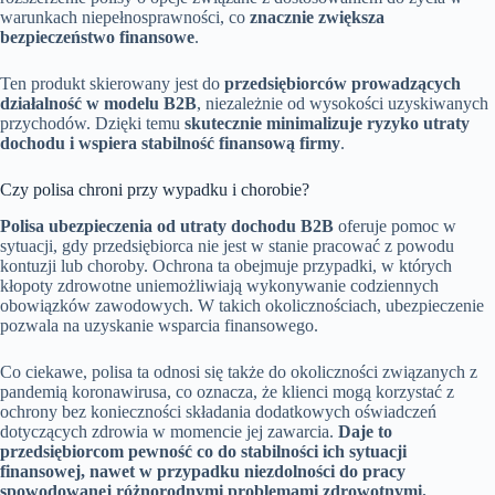
warunkach niepełnosprawności, co
znacznie zwiększa
bezpieczeństwo finansowe
.
Ten produkt skierowany jest do
przedsiębiorców prowadzących
działalność w modelu B2B
, niezależnie od wysokości uzyskiwanych
przychodów. Dzięki temu
skutecznie minimalizuje ryzyko utraty
dochodu i wspiera stabilność finansową firmy
.
Czy polisa chroni przy wypadku i chorobie?
Polisa ubezpieczenia od utraty dochodu B2B
oferuje pomoc w
sytuacji, gdy przedsiębiorca nie jest w stanie pracować z powodu
kontuzji lub choroby. Ochrona ta obejmuje przypadki, w których
kłopoty zdrowotne uniemożliwiają wykonywanie codziennych
obowiązków zawodowych. W takich okolicznościach, ubezpieczenie
pozwala na uzyskanie wsparcia finansowego.
Co ciekawe, polisa ta odnosi się także do okoliczności związanych z
pandemią koronawirusa, co oznacza, że klienci mogą korzystać z
ochrony bez konieczności składania dodatkowych oświadczeń
dotyczących zdrowia w momencie jej zawarcia.
Daje to
przedsiębiorcom pewność co do stabilności ich sytuacji
finansowej, nawet w przypadku niezdolności do pracy
spowodowanej różnorodnymi problemami zdrowotnymi.