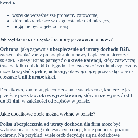
kwestii:
wszelkie wcześniejsze problemy zdrowotne,
które miały miejsce w ciągu ostatnich 24 miesięcy,
mogą nie być objęte ochroną.
Jak szybko można uzyskać ochronę po zawarciu umowy?
Ochrona
, jaką zapewnia
ubezpieczenie od utraty dochodu B2B
,
zaczyna działać zaraz po podpisaniu umowy i opłaceniu pierwszej
składki. Należy jednak pamiętać o
okresie karencji
, który zazwyczaj
trwa od kilku dni do kilku tygodni. Po jego zakończeniu ubezpieczony
może korzystać z
pełnej ochrony
, obowiązującej przez całą dobę na
obszarze
Unii Europejskiej
.
Dodatkowo, zanim wypłacone zostanie świadczenie, konieczne jest
przejście przez tzw.
okres wyczekiwania
, który może wynosić od
1
do 31 dni
, w zależności od zapisów w polisie.
Jakie dodatkowe opcje można wybrać w polisie?
Polisa ubezpieczenia od utraty dochodu dla firm
może być
wzbogacona o szereg interesujących opcji, które podnoszą poziom
ochrony. Na przykład, wiele osób decyduje się na dodatkowe