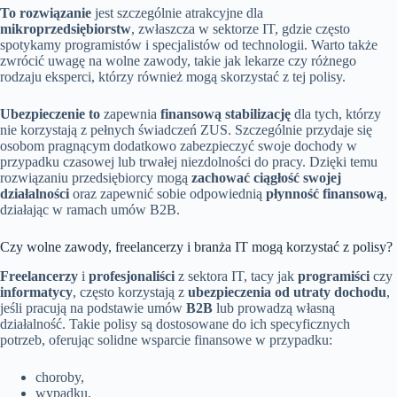
To rozwiązanie
jest szczególnie atrakcyjne dla
mikroprzedsiębiorstw
, zwłaszcza w sektorze IT, gdzie często
spotykamy programistów i specjalistów od technologii. Warto także
zwrócić uwagę na wolne zawody, takie jak lekarze czy różnego
rodzaju eksperci, którzy również mogą skorzystać z tej polisy.
Ubezpieczenie to
zapewnia
finansową stabilizację
dla tych, którzy
nie korzystają z pełnych świadczeń ZUS. Szczególnie przydaje się
osobom pragnącym dodatkowo zabezpieczyć swoje dochody w
przypadku czasowej lub trwałej niezdolności do pracy. Dzięki temu
rozwiązaniu przedsiębiorcy mogą
zachować ciągłość swojej
działalności
oraz zapewnić sobie odpowiednią
płynność finansową
,
działając w ramach umów B2B.
Czy wolne zawody, freelancerzy i branża IT mogą korzystać z polisy?
Freelancerzy
i
profesjonaliści
z sektora IT, tacy jak
programiści
czy
informatycy
, często korzystają z
ubezpieczenia od utraty dochodu
,
jeśli pracują na podstawie umów
B2B
lub prowadzą własną
działalność. Takie polisy są dostosowane do ich specyficznych
potrzeb, oferując solidne wsparcie finansowe w przypadku:
choroby,
wypadku,