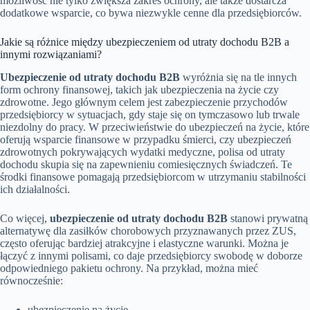
możliwość nie tylko zwiększa zakres ochrony, ale także dostarcza
dodatkowe wsparcie, co bywa niezwykle cenne dla przedsiębiorców.
Jakie są różnice między ubezpieczeniem od utraty dochodu B2B a
innymi rozwiązaniami?
Ubezpieczenie od utraty dochodu B2B
wyróżnia się na tle innych
form ochrony finansowej, takich jak ubezpieczenia na życie czy
zdrowotne. Jego głównym celem jest zabezpieczenie przychodów
przedsiębiorcy w sytuacjach, gdy staje się on tymczasowo lub trwale
niezdolny do pracy. W przeciwieństwie do ubezpieczeń na życie, które
oferują wsparcie finansowe w przypadku śmierci, czy ubezpieczeń
zdrowotnych pokrywających wydatki medyczne, polisa od utraty
dochodu skupia się na zapewnieniu comiesięcznych świadczeń. Te
środki finansowe pomagają przedsiębiorcom w utrzymaniu stabilności
ich działalności.
Co więcej,
ubezpieczenie od utraty dochodu B2B
stanowi prywatną
alternatywę dla zasiłków chorobowych przyznawanych przez ZUS,
często oferując bardziej atrakcyjne i elastyczne warunki. Można je
łączyć z innymi polisami, co daje przedsiębiorcy swobodę w doborze
odpowiedniego pakietu ochrony. Na przykład, można mieć
równocześnie:
ubezpieczenie na życie,