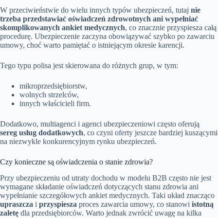
W przeciwieństwie do wielu innych typów ubezpieczeń, tutaj
nie
trzeba przedstawiać oświadczeń zdrowotnych ani wypełniać
skomplikowanych ankiet medycznych
, co znacznie przyspiesza całą
procedurę. Ubezpieczenie zaczyna obowiązywać szybko po zawarciu
umowy, choć warto pamiętać o istniejącym okresie karencji.
Tego typu polisa jest skierowana do różnych grup, w tym:
mikroprzedsiębiorstw,
wolnych strzelców,
innych właścicieli firm.
Dodatkowo, multiagenci i agenci ubezpieczeniowi często oferują
sereg usług dodatkowych
, co czyni oferty jeszcze bardziej kuszącymi
na niezwykle konkurencyjnym rynku ubezpieczeń.
Czy konieczne są oświadczenia o stanie zdrowia?
Przy ubezpieczeniu od utraty dochodu w modelu B2B często nie jest
wymagane składanie oświadczeń dotyczących stanu zdrowia ani
wypełnianie szczegółowych ankiet medycznych. Taki układ znacząco
upraszcza
i
przyspiesza
proces zawarcia umowy, co stanowi
istotną
zaletę
dla przedsiębiorców. Warto jednak zwrócić uwagę na kilka