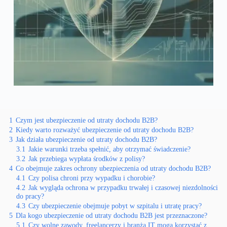
1
Czym jest ubezpieczenie od utraty dochodu B2B?
2
Kiedy warto rozważyć ubezpieczenie od utraty dochodu B2B?
3
Jak działa ubezpieczenie od utraty dochodu B2B?
3.1
Jakie warunki trzeba spełnić, aby otrzymać świadczenie?
3.2
Jak przebiega wypłata środków z polisy?
4
Co obejmuje zakres ochrony ubezpieczenia od utraty dochodu B2B?
4.1
Czy polisa chroni przy wypadku i chorobie?
4.2
Jak wygląda ochrona w przypadku trwałej i czasowej niezdolności
do pracy?
4.3
Czy ubezpieczenie obejmuje pobyt w szpitalu i utratę pracy?
5
Dla kogo ubezpieczenie od utraty dochodu B2B jest przeznaczone?
5.1
Czy wolne zawody, freelancerzy i branża IT mogą korzystać z