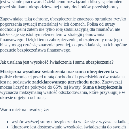
jest w stanie pracować. Dzięki temu rozwiązaniu bliscy są chronieni
przed skutkami niespodziewanej utraty dochodów przedsiębiorcy.
Zapewniając taką ochronę, ubezpieczenie znacząco ogranicza ryzyko
pogorszenia sytuacji materialnej w ich domach. Polisa od utraty
dochodu pełni zatem nie tylko rolę stabilizacyjną dla finansów, ale
także staje się istotnym elementem w strategii planowania
finansowego. Dzięki temu zabezpieczeniu, ubezpieczony oraz jego
bliscy mogą czuć się znacznie pewniej, co przekłada się na ich ogólne
poczucie bezpieczeństwa finansowego.
Jak ustalana jest wysokość świadczenia i suma ubezpieczenia?
Miesięczna wysokość świadczenia
oraz
suma ubezpieczenia
w
polisie chroniącej przed utratą dochodu dla przedsiębiorców ustalana
jest na podstawie
zadeklarowanego przychodu netto
. Zazwyczaj
można liczyć na pokrycie do
65%
tej kwoty.
Suma ubezpieczenia
wyznacza maksymalną wartość odszkodowania, które przysługuje w
okresie objętym ochroną.
Warto mieć na uwadze, że:
wybór wyższej sumy ubezpieczenia wiąże się z wyższą składką,
kluczowe jest dostosowanie wysokości świadczenia do swoich