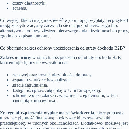
koszty diagnostyki,
leczenia.
Co więcej, klienci mają możliwość wyboru opcji wypłaty, na przykład
mogą zdecydować, aby zaczynała się ona już od pierwszego lub,
alternatywnie, od trzydziestego pierwszego dnia niezdolności do pracy,
zgodnie z zapisami umowy.
Co obejmuje zakres ochrony ubezpieczenia od utraty dochodu B2B?
Zakres ochrony
w ramach ubezpieczenia od utraty dochodu B2B
koncentruje się przede wszystkim na:
czasowej oraz trwałej niezdolności do pracy,
wsparciu w trakcie hospitalizacji,
utracie zatrudnienia,
dostępności przez całą dobę w Unii Europejskiej,
ochronie wobec zdarzeń związanych z epidemiami, w tym
pandemią koronawirusa.
Ze tego ubezpieczenia wypłacane są świadczenia
, które pomagają
utrzymać płynność finansową i pokrywać kluczowe wydatki
przedsiębiorcy w trudnych okolicznościach. Dodatkowo, możliwe jest
rozszerzenie polisy o opcje związane z dostosowaniem do życia w