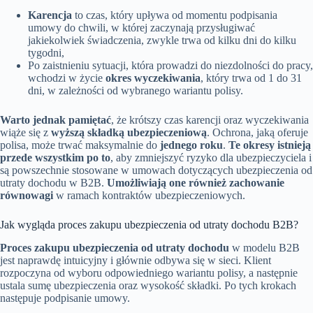
Karencja
to czas, który upływa od momentu podpisania
umowy do chwili, w której zaczynają przysługiwać
jakiekolwiek świadczenia, zwykle trwa od kilku dni do kilku
tygodni,
Po zaistnieniu sytuacji, która prowadzi do niezdolności do pracy,
wchodzi w życie
okres wyczekiwania
, który trwa od 1 do 31
dni, w zależności od wybranego wariantu polisy.
Warto jednak pamiętać
, że krótszy czas karencji oraz wyczekiwania
wiąże się z
wyższą składką ubezpieczeniową
. Ochrona, jaką oferuje
polisa, może trwać maksymalnie do
jednego roku
.
Te okresy istnieją
przede wszystkim po to
, aby zmniejszyć ryzyko dla ubezpieczyciela i
są powszechnie stosowane w umowach dotyczących ubezpieczenia od
utraty dochodu w B2B.
Umożliwiają one również zachowanie
równowagi
w ramach kontraktów ubezpieczeniowych.
Jak wygląda proces zakupu ubezpieczenia od utraty dochodu B2B?
Proces zakupu ubezpieczenia od utraty dochodu
w modelu B2B
jest naprawdę intuicyjny i głównie odbywa się w sieci. Klient
rozpoczyna od wyboru odpowiedniego wariantu polisy, a następnie
ustala sumę ubezpieczenia oraz wysokość składki. Po tych krokach
następuje podpisanie umowy.