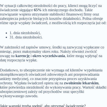
W sytuacji całkowitej niezdolności do pracy, klienci mogą liczyć na
świadczenie sięgające
65%
ich miesięcznego dochodu. Takie
rozwiązanie wspiera utrzymanie stabilności finansowej firmy oraz
zabezpiecza pokrycie bieżących kosztów działalności. Polisa oferuje
różne opcje wypłaty świadczeń, z możliwością ich rozpoczęcia już od:
1. dnia niezdolności,
31. dnia niezdolności.
W zależności od zapisów umowy, środki są zazwyczaj wypłacane co
miesiąc, przez maksymalny okres roku. Należy również zwrócić
uwagę na
karencję
i
okres wyczekiwania
, które mogą wpłynąć na
datę rozpoczęcia wypłat.
Dodatkowo, to ubezpieczenie nie wymaga od klientów wypełniania
skomplikowanych oświadczeń zdrowotnych ani przeprowadzania
ankiety medycznej, co znacznie przyspiesza proces uzyskiwania
ochrony. Wypłata świadczeń opiera się na
zwolnieniu lekarskim
,
które potwierdza niezdolność do wykonywania pracy. Wartość składki
ubezpieczeniowej zależy od przychodów oraz specyfiki
wykonywanego zawodu.
Jakie warunki trzeba spełnić, aby otrzymać świadczenie?