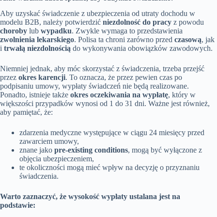
Aby uzyskać świadczenie z ubezpieczenia od utraty dochodu w
modelu B2B, należy potwierdzić
niezdolność do pracy
z powodu
choroby
lub
wypadku
. Zwykle wymaga to przedstawienia
zwolnienia lekarskiego
. Polisa ta chroni zarówno przed
czasową
, jak
i
trwałą niezdolnością
do wykonywania obowiązków zawodowych.
Niemniej jednak, aby móc skorzystać z świadczenia, trzeba przejść
przez
okres karencji
. To oznacza, że przez pewien czas po
podpisaniu umowy, wypłaty świadczeń nie będą realizowane.
Ponadto, istnieje także
okres oczekiwania na wypłatę
, który w
większości przypadków wynosi od 1 do 31 dni. Ważne jest również,
aby pamiętać, że:
zdarzenia medyczne występujące w ciągu 24 miesięcy przed
zawarciem umowy,
znane jako
pre-existing conditions
, mogą być wyłączone z
objęcia ubezpieczeniem,
te okoliczności mogą mieć wpływ na decyzję o przyznaniu
świadczenia.
Warto zaznaczyć, że wysokość wypłaty ustalana jest na
podstawie: