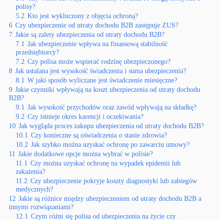
polisy?
5.2
Kto jest wykluczony z objęcia ochroną?
6
Czy ubezpieczenie od utraty dochodu B2B zastępuje ZUS?
7
Jakie są zalety ubezpieczenia od utraty dochodu B2B?
7.1
Jak ubezpieczenie wpływa na finansową stabilność
przedsiębiorcy?
7.2
Czy polisa może wspierać rodzinę ubezpieczonego?
8
Jak ustalana jest wysokość świadczenia i suma ubezpieczenia?
8.1
W jaki sposób wyliczane jest świadczenie miesięczne?
9
Jakie czynniki wpływają na koszt ubezpieczenia od utraty dochodu
B2B?
9.1
Jak wysokość przychodów oraz zawód wpływają na składkę?
9.2
Czy istnieje okres karencji i oczekiwania?
10
Jak wygląda proces zakupu ubezpieczenia od utraty dochodu B2B?
10.1
Czy konieczne są oświadczenia o stanie zdrowia?
10.2
Jak szybko można uzyskać ochronę po zawarciu umowy?
11
Jakie dodatkowe opcje można wybrać w polisie?
11.1
Czy można uzyskać ochronę na wypadek epidemii lub
zakażenia?
11.2
Czy ubezpieczenie pokryje koszty diagnostyki lub zabiegów
medycznych?
12
Jakie są różnice między ubezpieczeniem od utraty dochodu B2B a
innymi rozwiązaniami?
12.1
Czym różni się polisa od ubezpieczenia na życie czy