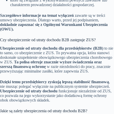
które są związane z wykonywaniem pewnych zawodów lub
charakterem prowadzonej działalności gospodarczej.
Szczegółowe informacje na temat wyłączeń
zawarte są w treści
umowy ubezpieczenia. Dlatego warto, przed jej podpisaniem,
dokładnie zapoznać się z Ogólnymi Warunkami Ubezpieczenia
(OWU).
Czy ubezpieczenie od utraty dochodu B2B zastępuje ZUS?
Ubezpieczenie od utraty dochodu dla przedsiębiorstw (B2B)
to nie
to samo, co ubezpieczenie z ZUS. To prywatna opcja, która stanowi
doskonałe uzupełnienie obowiązkowego ubezpieczenia chorobowego
w ZUS.
Ta polisa oferuje znacznie wyższe świadczenia oraz
szerszą finansową ochronę
w razie niezdolności do pracy, znacznie
przewyższając minimalne zasiłki, które zapewnia ZUS.
Dzięki temu przedsiębiorcy zyskują lepszą stabilność finansową
,
nie musząc polegać wyłącznie na publicznym systemie ubezpieczeń.
Ubezpieczenie od utraty dochodu
funkcjonuje niezależnie od ZUS,
co pozwala na jego wykorzystanie jako dodatkową formę ochrony
obok obowiązkowych składek.
Jakie są zalety ubezpieczenia od utraty dochodu B2B?