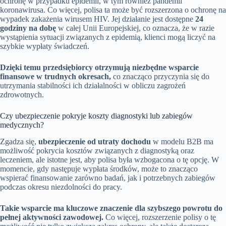
ochronę w przypadku epidemii, w tym również pandemii
koronawirusa. Co więcej, polisa ta może być rozszerzona o ochronę na
wypadek zakażenia wirusem HIV. Jej działanie jest dostępne
24
godziny na dobę
w całej Unii Europejskiej, co oznacza, że w razie
wystąpienia sytuacji związanych z epidemią, klienci mogą liczyć na
szybkie wypłaty świadczeń.
Dzięki temu przedsiębiorcy otrzymują niezbędne wsparcie
finansowe w trudnych okresach,
co znacząco przyczynia się do
utrzymania stabilności ich działalności w obliczu zagrożeń
zdrowotnych.
Czy ubezpieczenie pokryje koszty diagnostyki lub zabiegów
medycznych?
Zgadza się,
ubezpieczenie od utraty dochodu
w modelu B2B ma
możliwość pokrycia kosztów związanych z diagnostyką oraz
leczeniem, ale istotne jest, aby polisa była wzbogacona o tę opcję. W
momencie, gdy następuje wypłata środków, może to znacząco
wspierać finansowanie zarówno badań, jak i potrzebnych zabiegów
podczas okresu niezdolności do pracy.
Takie wsparcie ma kluczowe znaczenie dla szybszego powrotu do
pełnej aktywności zawodowej.
Co więcej, rozszerzenie polisy o tę