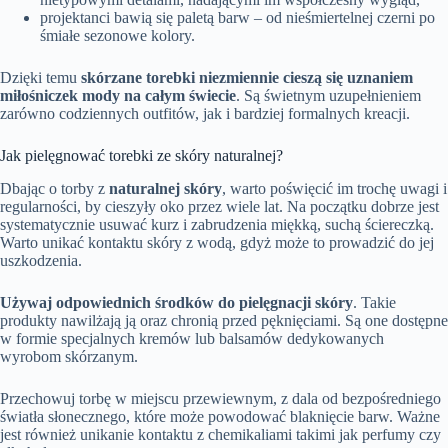
projektanci bawią się paletą barw – od nieśmiertelnej czerni po
śmiałe sezonowe kolory.
Dzięki temu
skórzane torebki niezmiennie cieszą się uznaniem
miłośniczek mody na całym świecie
. Są świetnym uzupełnieniem
zarówno codziennych outfitów, jak i bardziej formalnych kreacji.
Jak pielęgnować torebki ze skóry naturalnej?
Dbając o torby z
naturalnej skóry
, warto poświęcić im trochę uwagi i
regularności, by cieszyły oko przez wiele lat. Na początku dobrze jest
systematycznie usuwać kurz i zabrudzenia miękką, suchą ściereczką.
Warto unikać kontaktu skóry z wodą, gdyż może to prowadzić do jej
uszkodzenia.
Używaj odpowiednich środków do pielęgnacji skóry
. Takie
produkty nawilżają ją oraz chronią przed pęknięciami. Są one dostępne
w formie specjalnych kremów lub balsamów dedykowanych
wyrobom skórzanym.
Przechowuj torbę w miejscu przewiewnym, z dala od bezpośredniego
światła słonecznego, które może powodować blaknięcie barw. Ważne
jest również unikanie kontaktu z chemikaliami takimi jak perfumy czy