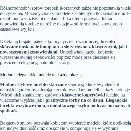
Różnorodność wzorów torebek skórzanych także nie pozostawia wiele
do życzenia. Możemy znaleźć modele z subtelnymi tłoczeniami oraz te
ozdobione wyrazistymi detalami. Taka oferta pozwala dobrać
odpowiednią torebkę na różne okazje – od formalnych spotkań po
casualowe wyjścia.
Dzięki tej bogatej palecie kolorystycznej i wzorniczej,
torebki
skórzane doskonale komponują się zarówno z klasycznymi, jak i
nowoczesnymi zestawieniami
. Umożliwiają każdej kobiecie
wyrażenie swojej osobowości poprzez modę oraz cieszenie się
prestiżem i elegancją naturalnej skóry.
Modne i eleganckie modele na każdą okazję
Modne i stylowe torebki skórzane
stanowią kluczowy element
damskiej garderoby, oferując szeroki wachlarz modeli na każdą okazję.
Wśród nich znajdziemy zarówno
klasyczne kopertówki
idealne na
wieczorne wyjścia, jak i
praktyczne torby na co dzień
.
Eleganckie
torebki wizytowe dodają dodatkowego szyku podczas formalnych
spotkań.
Bogactwo stylów pozwala kobietom wybierać modele, które podkreślą
ich indywidualność oraz doskonale wkomponują się w wybraną