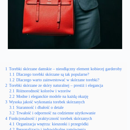
1
Torebki skórzane damskie – nieodłączny element kobiecej garderoby
1.1
Dlaczego torebki skórzane są tak popularne?
1.2
Dlaczego warto zainwestować w skórzane torebki?
2
Torebki skórzane ze skóry naturalnej – prestiż i elegancja
2.1
Różnorodność kolorów i wzorów
2.2
Modne i eleganckie modele na każdą okazję
3
Wysoka jakość wykonania torebek skórzanych
3.1
Staranność i dbałość o detale
3.2
Trwałość i odporność na codzienne użytkowanie
4
Funkcjonalność i praktyczność torebek skórzanych
4.1
Organizacja wnętrza: kieszonki i przegródki
4.2
Personalizacja i indywidualne zamówienia