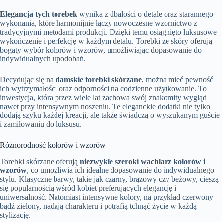
Elegancja tych torebek
wynika z dbałości o detale oraz starannego
wykonania, które harmonijnie łączy nowoczesne wzornictwo z
tradycyjnymi metodami produkcji. Dzięki temu osiągnięto luksusowe
wykończenie i perfekcję w każdym detalu. Torebki ze skóry oferują
bogaty wybór kolorów i wzorów, umożliwiając dopasowanie do
indywidualnych upodobań.
Decydując się na
damskie torebki skórzane
, można mieć pewność
ich wytrzymałości oraz odporności na codzienne użytkowanie. To
inwestycja, która przez wiele lat zachowa swój znakomity wygląd
nawet przy intensywnym noszeniu. Te eleganckie dodatki nie tylko
dodają szyku każdej kreacji, ale także świadczą o wyszukanym guście
i zamiłowaniu do luksusu.
Różnorodność kolorów i wzorów
Torebki skórzane oferują
niezwykle szeroki wachlarz kolorów i
wzorów
, co umożliwia ich idealne dopasowanie do indywidualnego
stylu. Klasyczne barwy, takie jak czarny, brązowy czy beżowy, cieszą
się popularnością wśród kobiet preferujących elegancję i
uniwersalność. Natomiast intensywne kolory, na przykład czerwony
bądź zielony, nadają charakteru i potrafią tchnąć życie w każdą
stylizację.