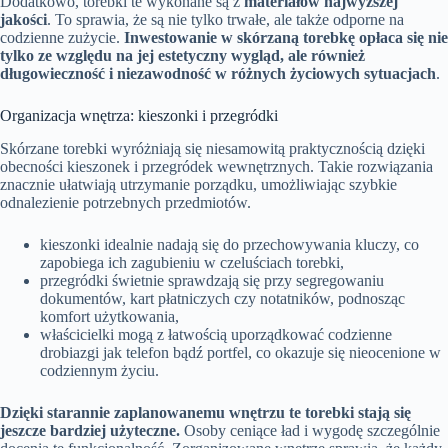
Dodatkowo, torebki te wykonane są z
materiałów najwyższej
jakości
. To sprawia, że są nie tylko trwałe, ale także odporne na
codzienne zużycie.
Inwestowanie w skórzaną torebkę opłaca się nie
tylko ze względu na jej estetyczny wygląd, ale również
długowieczność i niezawodność w różnych życiowych sytuacjach
.
Organizacja wnętrza: kieszonki i przegródki
Skórzane torebki wyróżniają się niesamowitą praktycznością dzięki
obecności kieszonek i przegródek wewnętrznych. Takie rozwiązania
znacznie ułatwiają utrzymanie porządku, umożliwiając szybkie
odnalezienie potrzebnych przedmiotów.
kieszonki idealnie nadają się do przechowywania kluczy, co
zapobiega ich zagubieniu w czeluściach torebki,
przegródki świetnie sprawdzają się przy segregowaniu
dokumentów, kart płatniczych czy notatników, podnosząc
komfort użytkowania,
właścicielki mogą z łatwością uporządkować codzienne
drobiazgi jak telefon bądź portfel, co okazuje się nieocenione w
codziennym życiu.
Dzięki starannie zaplanowanemu wnętrzu te torebki stają się
jeszcze bardziej użyteczne.
Osoby ceniące ład i wygodę szczególnie