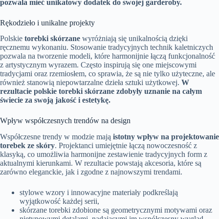
pozwala mieć unikatowy dodatek do swojej garderoby.
Rękodzieło i unikalne projekty
Polskie
torebki skórzane
wyróżniają się unikalnością dzięki
ręcznemu wykonaniu. Stosowanie tradycyjnych technik kaletniczych
pozwala na tworzenie modeli, które harmonijnie łączą funkcjonalność
z artystycznym wyrazem. Często inspirują się one miejscowymi
tradycjami oraz rzemiosłem, co sprawia, że są nie tylko użyteczne, ale
również stanowią niepowtarzalne dzieła sztuki użytkowej.
W
rezultacie polskie torebki skórzane zdobyły uznanie na całym
świecie za swoją jakość i estetykę.
Wpływ współczesnych trendów na design
Współczesne trendy w modzie mają
istotny wpływ na projektowanie
torebek ze skóry
. Projektanci umiejętnie łączą nowoczesność z
klasyką, co umożliwia harmonijne zestawienie tradycyjnych form z
aktualnymi kierunkami. W rezultacie powstają akcesoria, które są
zarówno eleganckie, jak i zgodne z najnowszymi trendami.
stylowe wzory i innowacyjne materiały podkreślają
wyjątkowość każdej serii,
skórzane torebki zdobione są geometrycznymi motywami oraz
nietypowymi detalami, nadającymi im współczesny wygląd,