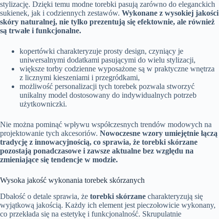
stylizację. Dzięki temu modne torebki pasują zarówno do eleganckich
sukienek, jak i codziennych zestawów.
Wykonane z wysokiej jakości
skóry naturalnej, nie tylko prezentują się efektownie, ale również
są trwałe i funkcjonalne.
kopertówki charakteryzuje prosty design, czyniący je
uniwersalnymi dodatkami pasującymi do wielu stylizacji,
większe torby codzienne wyposażone są w praktyczne wnętrza
z licznymi kieszeniami i przegródkami,
możliwość personalizacji tych torebek pozwala stworzyć
unikalny model dostosowany do indywidualnych potrzeb
użytkowniczki.
Nie można pominąć wpływu współczesnych trendów modowych na
projektowanie tych akcesoriów.
Nowoczesne wzory umiejętnie łączą
tradycję z innowacyjnością, co sprawia, że torebki skórzane
pozostają ponadczasowe i zawsze aktualne bez względu na
zmieniające się tendencje w modzie.
Wysoka jakość wykonania torebek skórzanych
Dbałość o detale sprawia, że
torebki skórzane
charakteryzują się
wyjątkową jakością. Każdy ich element jest pieczołowicie wykonany,
co przekłada się na estetykę i funkcjonalność. Skrupulatnie