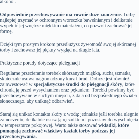
alkohol.
Odpowiednie przechowywanie ma równie duże znaczenie
. Torbę
najlepiej trzymać w ochronnym woreczku bawełnianym i delikatnie
wypełnić jej wnętrze miękkim materiałem, co pozwoli zachować jej
formę.
Dzięki tym prostym krokom przedłużysz żywotność swojej skórzanej
torby i zachowasz jej piękny wygląd na długie lata.
Praktyczne porady dotyczące pielęgnacji
Regularne przecieranie torebek skórzanych miękką, suchą szmatką
skutecznie usuwa nagromadzony kurz i brud. Dobrze jest również
zainwestować w
specjalistyczne środki do pielęgnacji skóry
, które
chronią ją przed wysychaniem oraz pękaniem. Torebki powinny być
przechowywane w suchym miejscu, z dala od bezpośredniego światła
słonecznego, aby uniknąć odbarwień.
Staraj się unikać kontaktu skóry z wodą; jednakże jeśli torebka ulegnie
zamoczeniu, delikatnie osusz ją ręcznikiem i pozostaw do wyschnięcia
w temperaturze pokojowej. Warto także stosować
wkładki, które
pomagają zachować właściwy kształt torby podczas jej
przechowywania
.