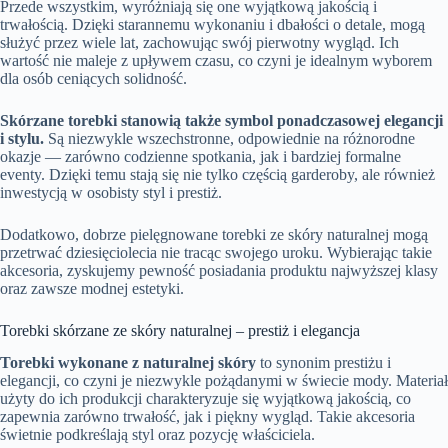
Przede wszystkim, wyróżniają się one wyjątkową jakością i
trwałością. Dzięki starannemu wykonaniu i dbałości o detale, mogą
służyć przez wiele lat, zachowując swój pierwotny wygląd. Ich
wartość nie maleje z upływem czasu, co czyni je idealnym wyborem
dla osób ceniących solidność.
Skórzane torebki stanowią także symbol ponadczasowej elegancji
i stylu.
Są niezwykle wszechstronne, odpowiednie na różnorodne
okazje — zarówno codzienne spotkania, jak i bardziej formalne
eventy. Dzięki temu stają się nie tylko częścią garderoby, ale również
inwestycją w osobisty styl i prestiż.
Dodatkowo, dobrze pielęgnowane torebki ze skóry naturalnej mogą
przetrwać dziesięciolecia nie tracąc swojego uroku. Wybierając takie
akcesoria, zyskujemy pewność posiadania produktu najwyższej klasy
oraz zawsze modnej estetyki.
Torebki skórzane ze skóry naturalnej – prestiż i elegancja
Torebki wykonane z naturalnej skóry
to synonim prestiżu i
elegancji, co czyni je niezwykle pożądanymi w świecie mody. Materiał
użyty do ich produkcji charakteryzuje się wyjątkową jakością, co
zapewnia zarówno trwałość, jak i piękny wygląd. Takie akcesoria
świetnie podkreślają styl oraz pozycję właściciela.