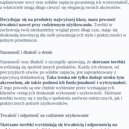
zaplanowane szwy oraz solidne zapięcia gwarantują ich wytrzymałość,
a właściciele mogą długo cieszyć się elegancją swoich akcesoriów.
Decydując się na produkty najwyższej klasy, masz pewność
trwałości nawet przy codziennym użytkowaniu.
Torebki te
zachowują swój nieskazitelny wygląd przez długi czas, stając się
doskonałą inwestycją dla osób poszukujących stylu i praktyczności w
jednym przedmiocie.
Staranność i dbałość o detale
Staranność oraz dbałość o szczegóły sprawiają, że
skórzane torebki
wyróżniają się spośród innych produktów. Każdy ich element, od
precyzyjnych szwów po solidne zapięcia, jest zaprojektowany z
najwyższą dokładnością.
Taka troska nie tylko dodaje uroku tym
akcesoriom, ale także podnosi ich funkcjonalność i wytrzymałość.
Z tego powodu są one chętnie wybierane przez wymagających
klientów ceniących doskonałe wykonanie i szykowność. Skórzane
torebki tworzy się z myślą o spełnieniu zarówno estetycznych, jak i
praktycznych potrzeb użytkowników.
Trwałość i odporność na codzienne użytkowanie
Skórzane torebki wyróżniają się trwałością i odpornością na