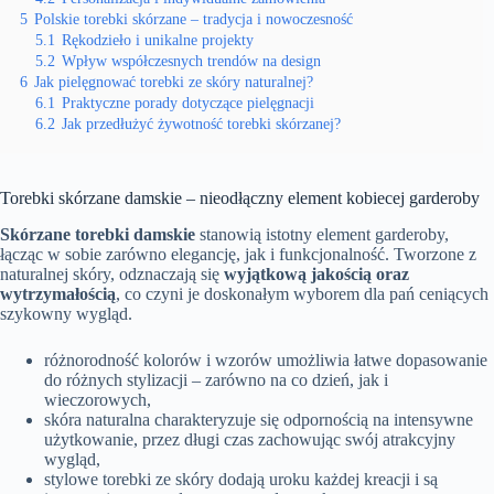
5
Polskie torebki skórzane – tradycja i nowoczesność
5.1
Rękodzieło i unikalne projekty
5.2
Wpływ współczesnych trendów na design
6
Jak pielęgnować torebki ze skóry naturalnej?
6.1
Praktyczne porady dotyczące pielęgnacji
6.2
Jak przedłużyć żywotność torebki skórzanej?
Torebki skórzane damskie – nieodłączny element kobiecej garderoby
Skórzane torebki damskie
stanowią istotny element garderoby,
łącząc w sobie zarówno elegancję, jak i funkcjonalność. Tworzone z
naturalnej skóry, odznaczają się
wyjątkową jakością oraz
wytrzymałością
, co czyni je doskonałym wyborem dla pań ceniących
szykowny wygląd.
różnorodność kolorów i wzorów umożliwia łatwe dopasowanie
do różnych stylizacji – zarówno na co dzień, jak i
wieczorowych,
skóra naturalna charakteryzuje się odpornością na intensywne
użytkowanie, przez długi czas zachowując swój atrakcyjny
wygląd,
stylowe torebki ze skóry dodają uroku każdej kreacji i są