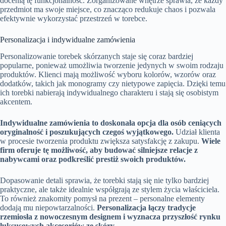
docenią tę funkcjonalność. Zorganizowane wnętrze sprawia, że każdy
przedmiot ma swoje miejsce, co znacząco redukuje chaos i pozwala
efektywnie wykorzystać przestrzeń w torebce.
Personalizacja i indywidualne zamówienia
Personalizowanie torebek skórzanych staje się coraz bardziej
popularne, ponieważ umożliwia tworzenie jedynych w swoim rodzaju
produktów. Klienci mają możliwość wyboru kolorów, wzorów oraz
dodatków, takich jak monogramy czy nietypowe zapięcia. Dzięki temu
ich torebki nabierają indywidualnego charakteru i stają się osobistym
akcentem.
Indywidualne zamówienia to doskonała opcja dla osób ceniących
oryginalność i poszukujących czegoś wyjątkowego.
Udział klienta
w procesie tworzenia produktu zwiększa satysfakcję z zakupu.
Wiele
firm oferuje tę możliwość, aby budować silniejsze relacje z
nabywcami oraz podkreślić prestiż swoich produktów.
Dopasowanie detali sprawia, że torebki stają się nie tylko bardziej
praktyczne, ale także idealnie współgrają ze stylem życia właściciela.
To również znakomity pomysł na prezent – personalne elementy
dodają mu niepowtarzalności.
Personalizacja łączy tradycje
rzemiosła z nowoczesnym designem i wyznacza przyszłość rynku
luksusowych akcesoriów ze skóry.