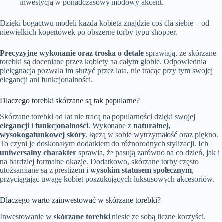
inwestycją w ponadczasowy modowy akcent.
Dzięki bogactwu modeli każda kobieta znajdzie coś dla siebie – od
niewielkich kopertówek po obszerne torby typu shopper.
Precyzyjne wykonanie oraz troska o detale
sprawiają, że skórzane
torebki są doceniane przez kobiety na całym globie. Odpowiednia
pielęgnacja pozwala im służyć przez lata, nie tracąc przy tym swojej
elegancji ani funkcjonalności.
Dlaczego torebki skórzane są tak popularne?
Skórzane torebki od lat nie tracą na popularności dzięki swojej
elegancji
i
funkcjonalności
. Wykonane z
naturalnej,
wysokogatunkowej skóry
, łączą w sobie wytrzymałość oraz piękno.
To czyni je doskonałym dodatkiem do różnorodnych stylizacji. Ich
uniwersalny charakter
sprawia, że pasują zarówno na co dzień, jak i
na bardziej formalne okazje. Dodatkowo, skórzane torby często
utożsamiane są z prestiżem i
wysokim statusem społecznym
,
przyciągając uwagę kobiet poszukujących luksusowych akcesoriów.
Dlaczego warto zainwestować w skórzane torebki?
Inwestowanie w
skórzane torebki
niesie ze sobą liczne korzyści.