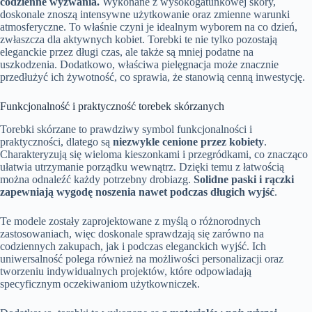
codzienne wyzwania.
Wykonane z wysokogatunkowej skóry,
doskonale znoszą intensywne użytkowanie oraz zmienne warunki
atmosferyczne. To właśnie czyni je idealnym wyborem na co dzień,
zwłaszcza dla aktywnych kobiet. Torebki te nie tylko pozostają
eleganckie przez długi czas, ale także są mniej podatne na
uszkodzenia. Dodatkowo, właściwa pielęgnacja może znacznie
przedłużyć ich żywotność, co sprawia, że stanowią cenną inwestycję.
Funkcjonalność i praktyczność torebek skórzanych
Torebki skórzane to prawdziwy symbol funkcjonalności i
praktyczności, dlatego są
niezwykle cenione przez kobiety
.
Charakteryzują się wieloma kieszonkami i przegródkami, co znacząco
ułatwia utrzymanie porządku wewnątrz. Dzięki temu z łatwością
można odnaleźć każdy potrzebny drobiazg.
Solidne paski i rączki
zapewniają wygodę noszenia nawet podczas długich wyjść
.
Te modele zostały zaprojektowane z myślą o różnorodnych
zastosowaniach, więc doskonale sprawdzają się zarówno na
codziennych zakupach, jak i podczas eleganckich wyjść. Ich
uniwersalność polega również na możliwości personalizacji oraz
tworzeniu indywidualnych projektów, które odpowiadają
specyficznym oczekiwaniom użytkowniczek.