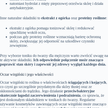
natomiast hydrolat z mięty pieprzowej orzeźwia skórę i działa
antybakteryjnie.
Inne naturalne składniki to
ekstrakt z ogórka
oraz
proteiny roślinne
:
ekstrakt z ogórka pomaga tonizować skórę i redukować
opuchliznę wokół oczu,
podczas gdy proteiny roślinne wzmacniają barierę ochronną
skóry, zwiększając jej odporność na szkodliwe czynniki
zewnętrzne.
Przy wyborze toniku do twarzy dla mężczyzn warto zwrócić uwagę na
te aktywne składniki.
Ich odpowiednie połączenie może znacząco
poprawić stan skóry i zapewnić jej zdrowy wygląd każdego dnia.
Oczar wirgiński i jego właściwości
Oczar wirgiński to roślina o właściwościach
ściągających i kojących
,
co czyni go szczególnie przydatnym dla skóry tłustej oraz ze
skłonnościami do trądziku. Jego działanie
przeciwbakteryjne
skutecznie łagodzi zaczerwienienia i podrażnienia
, co sprawia, że
jest doskonałym składnikiem w tonikach do twarzy. Regularne
używanie kosmetyków zawierających oczar wirgiński może znacząco