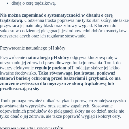
dbają o cerę trądzikową.
Nie można zapominać o systematyczności w dbaniu o cerę
trądzikową.
Codzienna troska poprawia nie tylko stan skóry, ale także
przywraca jej naturalny blask oraz zdrowy wygląd. Kluczem do
sukcesu w codziennej pielęgnacji jest odpowiedni dobór kosmetyków
oczyszczających oraz ich regularne stosowanie.
Przywracanie naturalnego pH skóry
Przywrócenie
naturalnego pH skóry
odgrywa kluczową rolę w
utrzymaniu jej zdrowia i prawidłowego funkcjonowania. Tonik do
twarzy efektywnie
reguluje poziom pH
, oddając skórze jej lekko
kwaśne środowisko.
Taka równowaga jest istotna, ponieważ
stanowi barierę ochronną przed bakteriami i grzybami, co ma
znaczenie zwłaszcza dla mężczyzn ze skórą trądzikową lub
przetłuszczającą się.
Tonik pomaga również unikać zatykania porów, co zmniejsza ryzyko
powstawania wyprysków oraz stanów zapalnych. Stosowanie
odpowiednich produktów do pielęgnacji skóry na co dzień może nie
tylko dbać o jej zdrowie, ale także poprawić wygląd i koloryt cery.
Poprawa wyglądu i kolorytu skóry