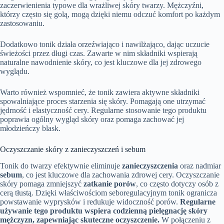
zaczerwienienia typowe dla wrażliwej skóry twarzy. Mężczyźni,
którzy często się golą, mogą dzięki niemu odczuć komfort po każdym
zastosowaniu.
Dodatkowo tonik działa orzeźwiająco i nawilżająco, dając uczucie
świeżości przez długi czas. Zawarte w nim składniki wspierają
naturalne nawodnienie skóry, co jest kluczowe dla jej zdrowego
wyglądu.
Warto również wspomnieć, że tonik zawiera aktywne składniki
spowalniające proces starzenia się skóry. Pomagają one utrzymać
jędrność i elastyczność cery. Regularne stosowanie tego produktu
poprawia ogólny wygląd skóry oraz pomaga zachować jej
młodzieńczy blask.
Oczyszczanie skóry z zanieczyszczeń i sebum
Tonik do twarzy efektywnie eliminuje
zanieczyszczenia
oraz nadmiar
sebum
, co jest kluczowe dla zachowania zdrowej cery. Oczyszczanie
skóry pomaga zmniejszyć
zatkanie porów
, co często dotyczy osób z
cerą tłustą. Dzięki właściwościom seboregulacyjnym tonik ogranicza
powstawanie wyprysków i redukuje widoczność porów.
Regularne
używanie tego produktu wspiera codzienną pielęgnację skóry
mężczyzn, zapewniając skuteczne oczyszczenie.
W połączeniu z