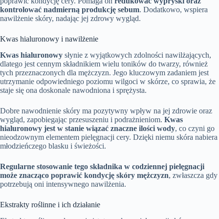
poprawić kondycję cery. Pomaga on
redukować wypryski oraz
kontrolować nadmierną produkcję sebum
. Dodatkowo, wspiera
nawilżenie skóry, nadając jej zdrowy wygląd.
Kwas hialuronowy i nawilżenie
Kwas hialuronowy
słynie z wyjątkowych zdolności nawilżających,
dlatego jest cennym składnikiem wielu toników do twarzy, również
tych przeznaczonych dla mężczyzn. Jego kluczowym zadaniem jest
utrzymanie odpowiedniego poziomu wilgoci w skórze, co sprawia, że
staje się ona doskonale nawodniona i sprężysta.
Dobre nawodnienie skóry ma pozytywny wpływ na jej zdrowie oraz
wygląd, zapobiegając przesuszeniu i podrażnieniom.
Kwas
hialuronowy jest w stanie wiązać znaczne ilości wody
, co czyni go
nieodzownym elementem pielęgnacji cery. Dzięki niemu skóra nabiera
młodzieńczego blasku i świeżości.
Regularne stosowanie tego składnika w codziennej pielęgnacji
może znacząco poprawić kondycję skóry mężczyzn
, zwłaszcza gdy
potrzebują oni intensywnego nawilżenia.
Ekstrakty roślinne i ich działanie