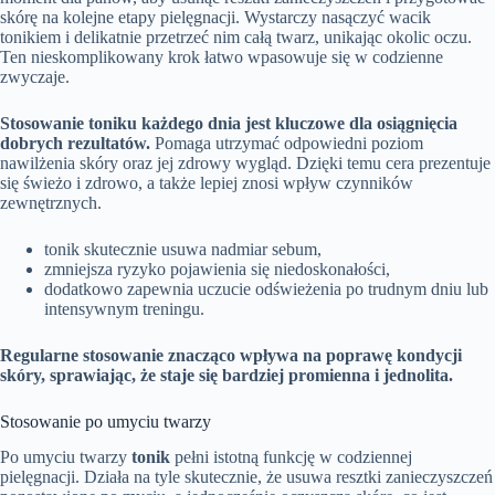
skórę na kolejne etapy pielęgnacji. Wystarczy nasączyć wacik
tonikiem i delikatnie przetrzeć nim całą twarz, unikając okolic oczu.
Ten nieskomplikowany krok łatwo wpasowuje się w codzienne
zwyczaje.
Stosowanie toniku każdego dnia jest kluczowe dla osiągnięcia
dobrych rezultatów.
Pomaga utrzymać odpowiedni poziom
nawilżenia skóry oraz jej zdrowy wygląd. Dzięki temu cera prezentuje
się świeżo i zdrowo, a także lepiej znosi wpływ czynników
zewnętrznych.
tonik skutecznie usuwa nadmiar sebum,
zmniejsza ryzyko pojawienia się niedoskonałości,
dodatkowo zapewnia uczucie odświeżenia po trudnym dniu lub
intensywnym treningu.
Regularne stosowanie znacząco wpływa na poprawę kondycji
skóry, sprawiając, że staje się bardziej promienna i jednolita.
Stosowanie po umyciu twarzy
Po umyciu twarzy
tonik
pełni istotną funkcję w codziennej
pielęgnacji. Działa na tyle skutecznie, że usuwa resztki zanieczyszczeń