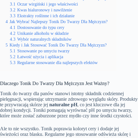
3.1
Oczar wirgiński i jego właściwości
3.2
Kwas hialuronowy i nawilżenie
3.3
Ekstrakty roślinne i ich działanie
4
Jak Wybrać Najlepszy Tonik Do Twarzy Dla Mężczyzn?
4.1
Dostosowanie do typu cery
4.2
Unikanie alkoholu w składzie
4.3
Wybór naturalnych składników
5
Kiedy i Jak Stosować Tonik Do Twarzy Dla Mężczyzn?
5.1
Stosowanie po umyciu twarzy
5.2
Łatwość użycia i aplikacja
5.3
Regularne stosowanie dla najlepszych efektów
Dlaczego Tonik Do Twarzy Dla Mężczyzn Jest Ważny?
Tonik do twarzy dla panów stanowi istotny składnik codziennej
pielęgnacji, wspierając utrzymanie zdrowego wyglądu skóry. Produkty
te przywracają skórze jej
naturalne pH
, co jest kluczowe dla jej
dobrej kondycji. Toniki pomagają wyrównać pH po umyciu twarzy,
które może zostać zaburzone przez mydło czy inne środki czystości.
Ale to nie wszystko. Tonik poprawia koloryt cery i dodaje jej
świeżości oraz blasku. Regularne jego stosowanie odświeża skórę i