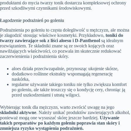
produktami do mycia twarzy tonik dostarcza kompleksowej ochrony
przed szkodliwymi czynnikami środowiskowymi.
Łagodzenie podrażnień po goleniu
Podrażnienia po goleniu to częsta dolegliwość u mężczyzn, ale można
je złagodzić stosując właściwe kosmetyki. Przykładowo,
toniki do
twarzy zawierające sok z liści aloesu i D-Panthenol
są idealnym
rozwiązaniem. Te składniki znane są ze swoich kojących oraz
nawilżających właściwości, co pozwala im skutecznie redukować
zaczerwienienia i podrażnienia skóry.
aloes działa przeciwzapalnie, przynosząc ukojenie skórze,
dodatkowo roślinne ekstrakty wspomagają regenerację
naskórka,
regularne używanie takiego toniku nie tylko zwiększa komfort
po goleniu, ale także troszczy się o kondycję cery, chroniąc ją
przed uszkodzeniami i utratą wilgoci.
Wybierając tonik dla mężczyzn, warto zwrócić uwagę na jego
składniki aktywne
. Należy unikać produktów zawierających alkohol,
ponieważ mogą one wysuszać skórę jeszcze bardziej.
Używanie
takich preparatów po każdym goleniu poprawia stan skóry i
zmniejsza ryzyko wystąpienia podrażnień.