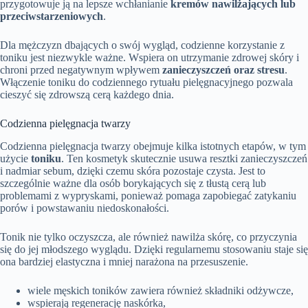
przygotowuje ją na lepsze wchłanianie
kremów nawilżających lub
przeciwstarzeniowych
.
Dla mężczyzn dbających o swój wygląd, codzienne korzystanie z
toniku jest niezwykle ważne. Wspiera on utrzymanie zdrowej skóry i
chroni przed negatywnym wpływem
zanieczyszczeń oraz stresu
.
Włączenie toniku do codziennego rytuału pielęgnacyjnego pozwala
cieszyć się zdrowszą cerą każdego dnia.
Codzienna pielęgnacja twarzy
Codzienna pielęgnacja twarzy obejmuje kilka istotnych etapów, w tym
użycie
toniku
. Ten kosmetyk skutecznie usuwa resztki zanieczyszczeń
i nadmiar sebum, dzięki czemu skóra pozostaje czysta. Jest to
szczególnie ważne dla osób borykających się z tłustą cerą lub
problemami z wypryskami, ponieważ pomaga zapobiegać zatykaniu
porów i powstawaniu niedoskonałości.
Tonik nie tylko oczyszcza, ale również nawilża skórę, co przyczynia
się do jej młodszego wyglądu. Dzięki regularnemu stosowaniu staje się
ona bardziej elastyczna i mniej narażona na przesuszenie.
wiele męskich toników zawiera również składniki odżywcze,
wspierają regenerację naskórka,