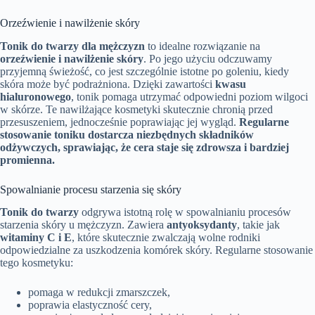
Orzeźwienie i nawilżenie skóry
Tonik do twarzy dla mężczyzn
to idealne rozwiązanie na
orzeźwienie i nawilżenie skóry
. Po jego użyciu odczuwamy
przyjemną świeżość, co jest szczególnie istotne po goleniu, kiedy
skóra może być podrażniona. Dzięki zawartości
kwasu
hialuronowego
, tonik pomaga utrzymać odpowiedni poziom wilgoci
w skórze. Te nawilżające kosmetyki skutecznie chronią przed
przesuszeniem, jednocześnie poprawiając jej wygląd.
Regularne
stosowanie toniku dostarcza niezbędnych składników
odżywczych, sprawiając, że cera staje się zdrowsza i bardziej
promienna.
Spowalnianie procesu starzenia się skóry
Tonik do twarzy
odgrywa istotną rolę w spowalnianiu procesów
starzenia skóry u mężczyzn. Zawiera
antyoksydanty
, takie jak
witaminy C i E
, które skutecznie zwalczają wolne rodniki
odpowiedzialne za uszkodzenia komórek skóry. Regularne stosowanie
tego kosmetyku:
pomaga w redukcji zmarszczek,
poprawia elastyczność cery,