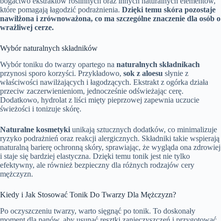
bogactwo ekstraktów roślinnych oraz innych naturalnych elementów,
które pomagają łagodzić podrażnienia.
Dzięki temu skóra pozostaje
nawilżona i zrównoważona, co ma szczególne znaczenie dla osób o
wrażliwej cerze.
Wybór naturalnych składników
Wybór toniku do twarzy opartego na
naturalnych składnikach
przynosi sporo korzyści. Przykładowo,
sok z aloesu
słynie z
właściwości nawilżających i łagodzących. Ekstrakt z ogórka działa
przeciw zaczerwienieniom, jednocześnie odświeżając cerę.
Dodatkowo, hydrolat z liści mięty pieprzowej zapewnia uczucie
świeżości i tonizuje skórę.
Naturalne kosmetyki
unikają sztucznych dodatków, co minimalizuje
ryzyko podrażnień oraz reakcji alergicznych. Składniki takie wspierają
naturalną barierę ochronną skóry, sprawiając, że wygląda ona zdrowiej
i staje się bardziej elastyczna. Dzięki temu tonik jest nie tylko
efektywny, ale również bezpieczny dla różnych rodzajów cery
mężczyzn.
Kiedy i Jak Stosować Tonik Do Twarzy Dla Mężczyzn?
Po oczyszczeniu twarzy, warto sięgnąć po tonik. To doskonały
moment dla panów, aby usunąć resztki zanieczyszczeń i przygotować