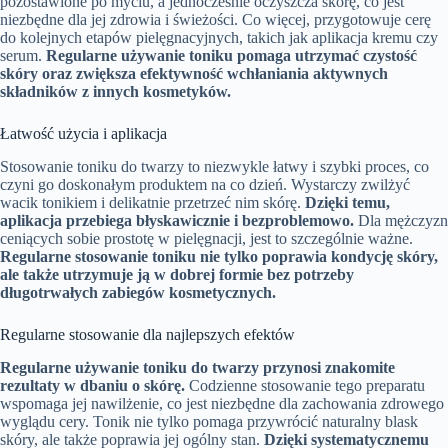
pozostawione po myciu, a jednocześnie oczyszcza skórę, co jest
niezbędne dla jej zdrowia i świeżości. Co więcej, przygotowuje cerę
do kolejnych etapów pielęgnacyjnych, takich jak aplikacja kremu czy
serum.
Regularne używanie toniku pomaga utrzymać czystość
skóry oraz zwiększa efektywność wchłaniania aktywnych
składników z innych kosmetyków.
Łatwość użycia i aplikacja
Stosowanie toniku do twarzy to niezwykle łatwy i szybki proces, co
czyni go doskonałym produktem na co dzień. Wystarczy zwilżyć
wacik tonikiem i delikatnie przetrzeć nim skórę.
Dzięki temu,
aplikacja przebiega błyskawicznie i bezproblemowo.
Dla mężczyzn
ceniących sobie prostotę w pielęgnacji, jest to szczególnie ważne.
Regularne stosowanie toniku nie tylko poprawia kondycję skóry,
ale także utrzymuje ją w dobrej formie bez potrzeby
długotrwałych zabiegów kosmetycznych.
Regularne stosowanie dla najlepszych efektów
Regularne używanie toniku do twarzy przynosi znakomite
rezultaty w dbaniu o skórę.
Codzienne stosowanie tego preparatu
wspomaga jej nawilżenie, co jest niezbędne dla zachowania zdrowego
wyglądu cery. Tonik nie tylko pomaga przywrócić naturalny blask
skóry, ale także poprawia jej ogólny stan.
Dzięki systematycznemu