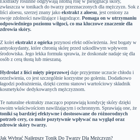
Ekstrakty roślinne odgrywają istotną rolę w pielęgnacji skóry,
zwłaszcza w tonikach do twarzy przeznaczonych dla mężczyzn. Sok z
liści aloesu, szerzej znany jako
ekstrakt z aloesu
, jest ceniony za
swoje zdolności nawilżające i łagodzące.
Pomaga on w utrzymaniu
odpowiedniego poziomu wilgoci, co ma kluczowe znaczenie dla
zdrowia skóry.
Z kolei
ekstrakt z ogórka
przynosi efekt odświeżenia. Jest bogaty w
antyoksydanty, które chronią skórę przed szkodliwym wpływem
środowiska. Jego lekka formuła sprawia, że doskonale nadaje się dla
osób z cerą tłustą lub mieszaną.
Hydrolat z liści mięty pieprzowej
daje przyjemne uczucie chłodu i
orzeźwienia, co jest szczególnie korzystne po goleniu. Dodatkowo
łagodzi podrażnienia, dzięki czemu stanowi wartościowy składnik
kosmetyków dedykowanych mężczyznom.
Te naturalne ekstrakty znacząco poprawiają kondycję skóry dzięki
swoim właściwościom nawilżającym i ochronnym. Sprawiają one, że
toniki są bardziej efektywne i dostosowane do różnorodnych
potrzeb cery, co może pozytywnie wpływać na wygląd oraz
zdrowie skóry twarzy.
Jak Wybrać Najlepszy Tonik Do Twarzy Dla Mężczyzn?