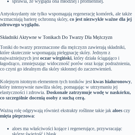
sprawia, że wygląda ona młodziej i promienniej.
Antyoksydanty nie tylko wspomagają regenerację komórek, ale także
wzmacniają barierę ochronną skóry,
co jest niezwykle ważne dla jej
zdrowego wyglądu.
Składniki Aktywne w Tonikach Do Twarzy Dla Mężczyzn
Toniki do twarzy przeznaczone dla mężczyzn zawierają składniki,
które skutecznie wspomagają pielęgnację skóry. Jednym z
najważniejszych jest
oczar wirgiński
, który działa ściągająco i
łagodząco, zmniejszając widoczność porów oraz kojąc podrażnienia,
co czyni go idealnym dla skóry skłonnej do zaczerwienień.
Kolejnym istotnym elementem tych toników jest
kwas hialuronowy
,
który intensywnie nawilża skórę, pomagając w utrzymaniu jej
elastyczności i zdrowia.
Doskonale zatrzymuje wodę w naskórku,
co szczególnie docenią osoby z suchą cerą.
Ważną rolę odgrywają również ekstrakty roślinne takie jak
aloes
czy
mięta pieprzowa
:
aloes ma właściwości kojące i regenerujące, przywracając
skórze świeżość i blask,