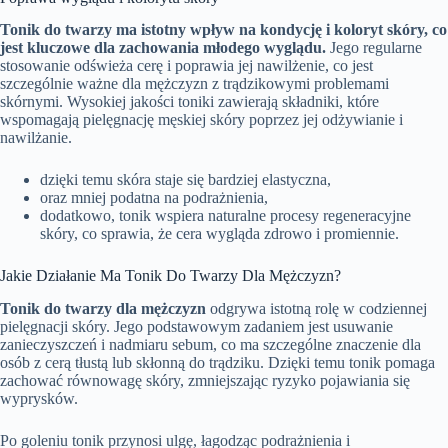
Tonik do twarzy ma istotny wpływ na kondycję i koloryt skóry, co
jest kluczowe dla zachowania młodego wyglądu.
Jego regularne
stosowanie odświeża cerę i poprawia jej nawilżenie, co jest
szczególnie ważne dla mężczyzn z trądzikowymi problemami
skórnymi. Wysokiej jakości toniki zawierają składniki, które
wspomagają pielęgnację męskiej skóry poprzez jej odżywianie i
nawilżanie.
dzięki temu skóra staje się bardziej elastyczna,
oraz mniej podatna na podrażnienia,
dodatkowo, tonik wspiera naturalne procesy regeneracyjne
skóry, co sprawia, że cera wygląda zdrowo i promiennie.
Jakie Działanie Ma Tonik Do Twarzy Dla Mężczyzn?
Tonik do twarzy dla mężczyzn
odgrywa istotną rolę w codziennej
pielęgnacji skóry. Jego podstawowym zadaniem jest usuwanie
zanieczyszczeń i nadmiaru sebum, co ma szczególne znaczenie dla
osób z cerą tłustą lub skłonną do trądziku. Dzięki temu tonik pomaga
zachować równowagę skóry, zmniejszając ryzyko pojawiania się
wyprysków.
Po goleniu tonik przynosi ulgę, łagodząc podrażnienia i