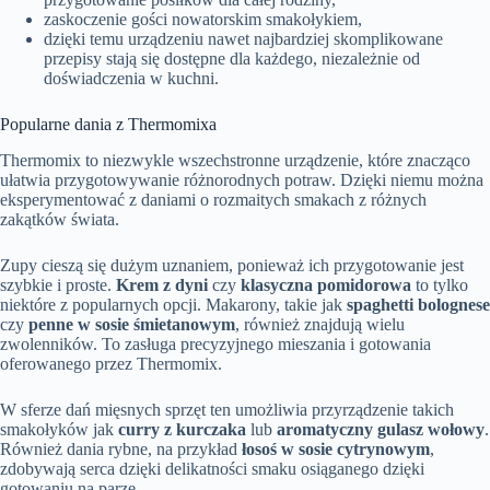
zaskoczenie gości nowatorskim smakołykiem,
dzięki temu urządzeniu nawet najbardziej skomplikowane
przepisy stają się dostępne dla każdego, niezależnie od
doświadczenia w kuchni.
Popularne dania z Thermomixa
Thermomix to niezwykle wszechstronne urządzenie, które znacząco
ułatwia przygotowywanie różnorodnych potraw. Dzięki niemu można
eksperymentować z daniami o rozmaitych smakach z różnych
zakątków świata.
Zupy cieszą się dużym uznaniem, ponieważ ich przygotowanie jest
szybkie i proste.
Krem z dyni
czy
klasyczna pomidorowa
to tylko
niektóre z popularnych opcji. Makarony, takie jak
spaghetti bolognese
czy
penne w sosie śmietanowym
, również znajdują wielu
zwolenników. To zasługa precyzyjnego mieszania i gotowania
oferowanego przez Thermomix.
W sferze dań mięsnych sprzęt ten umożliwia przyrządzenie takich
smakołyków jak
curry z kurczaka
lub
aromatyczny gulasz wołowy
.
Również dania rybne, na przykład
łosoś w sosie cytrynowym
,
zdobywają serca dzięki delikatności smaku osiąganego dzięki
gotowaniu na parze.