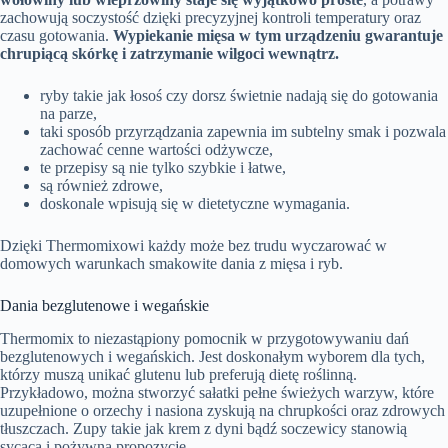
zachowują soczystość dzięki precyzyjnej kontroli temperatury oraz
czasu gotowania.
Wypiekanie mięsa w tym urządzeniu gwarantuje
chrupiącą skórkę i zatrzymanie wilgoci wewnątrz.
ryby takie jak łosoś czy dorsz świetnie nadają się do gotowania
na parze,
taki sposób przyrządzania zapewnia im subtelny smak i pozwala
zachować cenne wartości odżywcze,
te przepisy są nie tylko szybkie i łatwe,
są również zdrowe,
doskonale wpisują się w dietetyczne wymagania.
Dzięki Thermomixowi każdy może bez trudu wyczarować w
domowych warunkach smakowite dania z mięsa i ryb.
Dania bezglutenowe i wegańskie
Thermomix to niezastąpiony pomocnik w przygotowywaniu dań
bezglutenowych i wegańskich. Jest doskonałym wyborem dla tych,
którzy muszą unikać glutenu lub preferują dietę roślinną.
Przykładowo, można stworzyć sałatki pełne świeżych warzyw, które
uzupełnione o orzechy i nasiona zyskują na chrupkości oraz zdrowych
tłuszczach. Zupy takie jak krem z dyni bądź soczewicy stanowią
sycącą i pożywną propozycję.