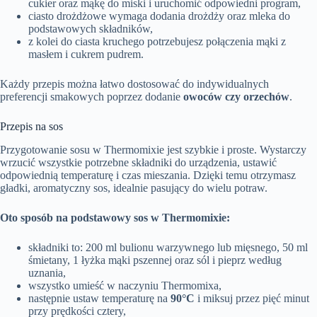
cukier oraz mąkę do miski i uruchomić odpowiedni program,
ciasto drożdżowe wymaga dodania drożdży oraz mleka do
podstawowych składników,
z kolei do ciasta kruchego potrzebujesz połączenia mąki z
masłem i cukrem pudrem.
Każdy przepis można łatwo dostosować do indywidualnych
preferencji smakowych poprzez dodanie
owoców czy orzechów
.
Przepis na sos
Przygotowanie sosu w Thermomixie jest szybkie i proste. Wystarczy
wrzucić wszystkie potrzebne składniki do urządzenia, ustawić
odpowiednią temperaturę i czas mieszania. Dzięki temu otrzymasz
gładki, aromatyczny sos, idealnie pasujący do wielu potraw.
Oto sposób na podstawowy sos w Thermomixie:
składniki to: 200 ml bulionu warzywnego lub mięsnego, 50 ml
śmietany, 1 łyżka mąki pszennej oraz sól i pieprz według
uznania,
wszystko umieść w naczyniu Thermomixa,
następnie ustaw temperaturę na
90°C
i miksuj przez pięć minut
przy prędkości cztery,