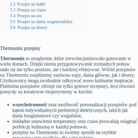
3.2
Przepis na bułki
3.3
Przepis na ciasto
3.4
Przepis na sos
3.5
Przepis na dania wegetariańskie
3.6
Przepis na desery
Thermomix przepisy
Thermomix
to urządzenie, które zrewolucjonizowało gotowanie w
wielu domach. Dzięki niemu przygotowywanie rozmaitych potraw
stało się nie tylko prostsze, ale i bardziej efektywne. Wśród przepisów
na Thermomix znajdziemy zarówno zupy, dania główne, jak i desery.
Użytkownicy mogą swobodnie odkrywać nowe kulinarne inspiracje.
Platforma przepisów oferuje nie tylko gotowe receptury, lecz również
pomysły na kreatywne eksperymenty w kuchni.
wszechstronność
oraz możliwość personalizacji przepisów pod
kątem indywidualnych preferencji dietetycznych, takich jak
dania bezglutenowe czy wegańskie,
dokładne ustawienia temperatury oraz czasu pozwalają osiągnąć
perfekcję kulinarną w każdej potrawie,
przepisy na Thermomix to świetny sposób na szybkie
przygotowanie posiłków dla całej rodziny,