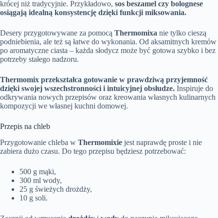
krócej niż tradycyjnie. Przykładowo,
sos beszamel czy bolognese
osiągają idealną konsystencję dzięki funkcji miksowania.
Desery przygotowywane za pomocą
Thermomixa
nie tylko cieszą
podniebienia, ale też są łatwe do wykonania. Od aksamitnych kremów
po aromatyczne ciasta – każda słodycz może być gotowa szybko i bez
potrzeby stałego nadzoru.
Thermomix przekształca gotowanie w prawdziwą przyjemność
dzięki swojej wszechstronności i intuicyjnej obsłudze.
Inspiruje do
odkrywania nowych przepisów oraz kreowania własnych kulinarnych
kompozycji we własnej kuchni domowej.
Przepis na chleb
Przygotowanie chleba w
Thermomixie
jest naprawdę proste i nie
zabiera dużo czasu. Do tego przepisu będziesz potrzebować:
500 g mąki,
300 ml wody,
25 g świeżych drożdży,
10 g soli.