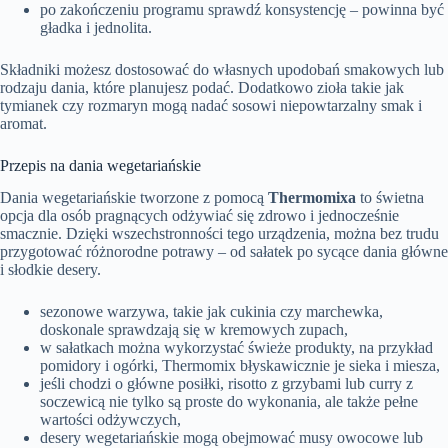
po zakończeniu programu sprawdź konsystencję – powinna być
gładka i jednolita.
Składniki możesz dostosować do własnych upodobań smakowych lub
rodzaju dania, które planujesz podać. Dodatkowo zioła takie jak
tymianek czy rozmaryn mogą nadać sosowi niepowtarzalny smak i
aromat.
Przepis na dania wegetariańskie
Dania wegetariańskie tworzone z pomocą
Thermomixa
to świetna
opcja dla osób pragnących odżywiać się zdrowo i jednocześnie
smacznie. Dzięki wszechstronności tego urządzenia, można bez trudu
przygotować różnorodne potrawy – od sałatek po sycące dania główne
i słodkie desery.
sezonowe warzywa, takie jak cukinia czy marchewka,
doskonale sprawdzają się w kremowych zupach,
w sałatkach można wykorzystać świeże produkty, na przykład
pomidory i ogórki, Thermomix błyskawicznie je sieka i miesza,
jeśli chodzi o główne posiłki, risotto z grzybami lub curry z
soczewicą nie tylko są proste do wykonania, ale także pełne
wartości odżywczych,
desery wegetariańskie mogą obejmować musy owocowe lub