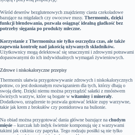
Wśród deserów bezglutenowych znajdziemy ciasta czekoladowe
bazujące na migdałach czy owocowe musy.
Thermomix, dzięki
funkcji blendowania, pozwala osiągnąć idealną gładkość bez
potrzeby sięgania po produkty mleczne.
Korzystanie z Thermomixa nie tylko oszczędza czas, ale także
zapewnia kontrolę nad jakością używanych składników.
Użytkownicy mogą delektować się smacznymi i zdrowymi potrawami
dopasowanymi do ich indywidualnych wymagań żywieniowych.
Zdrowe i niskokaloryczne przepisy
Thermomix ułatwia przygotowywanie zdrowych i niskokalorycznych
potraw, co jest doskonałym rozwiązaniem dla tych, którzy dbają o
swoją dietę. Dzięki niemu można przyrządzić sałatki z mnóstwem
świeżych warzyw, które są bogate w
witaminy i minerały
.
Dodatkowo, urządzenie to pozwala gotować lekkie zupy warzywne,
takie jak krem z brokułów czy pomidorowa na bulionie.
Na obiad można przygotować dania główne bazujące na
chudym
mięsie
– kurczak lub indyk świetnie komponują się z warzywami
takimi jak cukinia czy papryka. Tego rodzaju posiłki są nie tylko