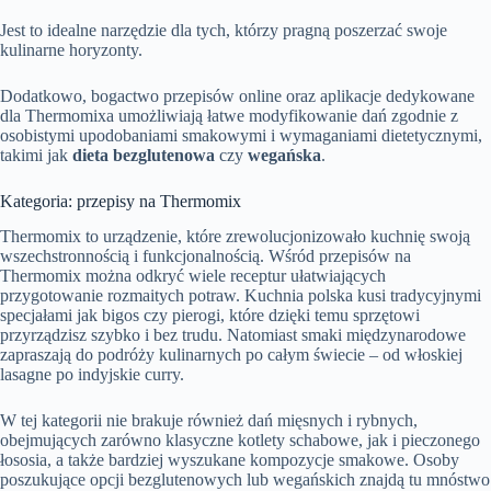
Jest to idealne narzędzie dla tych, którzy pragną poszerzać swoje
kulinarne horyzonty.
Dodatkowo, bogactwo przepisów online oraz aplikacje dedykowane
dla Thermomixa umożliwiają łatwe modyfikowanie dań zgodnie z
osobistymi upodobaniami smakowymi i wymaganiami dietetycznymi,
takimi jak
dieta bezglutenowa
czy
wegańska
.
Kategoria: przepisy na Thermomix
Thermomix to urządzenie, które zrewolucjonizowało kuchnię swoją
wszechstronnością i funkcjonalnością. Wśród przepisów na
Thermomix można odkryć wiele receptur ułatwiających
przygotowanie rozmaitych potraw. Kuchnia polska kusi tradycyjnymi
specjałami jak bigos czy pierogi, które dzięki temu sprzętowi
przyrządzisz szybko i bez trudu. Natomiast smaki międzynarodowe
zapraszają do podróży kulinarnych po całym świecie – od włoskiej
lasagne po indyjskie curry.
W tej kategorii nie brakuje również dań mięsnych i rybnych,
obejmujących zarówno klasyczne kotlety schabowe, jak i pieczonego
łososia, a także bardziej wyszukane kompozycje smakowe. Osoby
poszukujące opcji bezglutenowych lub wegańskich znajdą tu mnóstwo