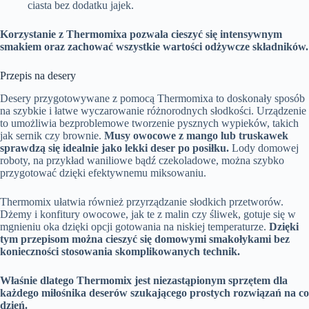
ciasta bez dodatku jajek.
Korzystanie z Thermomixa pozwala cieszyć się intensywnym
smakiem oraz zachować wszystkie wartości odżywcze składników.
Przepis na desery
Desery przygotowywane z pomocą Thermomixa to doskonały sposób
na szybkie i łatwe wyczarowanie różnorodnych słodkości. Urządzenie
to umożliwia bezproblemowe tworzenie pysznych wypieków, takich
jak sernik czy brownie.
Musy owocowe z mango lub truskawek
sprawdzą się idealnie jako lekki deser po posiłku.
Lody domowej
roboty, na przykład waniliowe bądź czekoladowe, można szybko
przygotować dzięki efektywnemu miksowaniu.
Thermomix ułatwia również przyrządzanie słodkich przetworów.
Dżemy i konfitury owocowe, jak te z malin czy śliwek, gotuje się w
mgnieniu oka dzięki opcji gotowania na niskiej temperaturze.
Dzięki
tym przepisom można cieszyć się domowymi smakołykami bez
konieczności stosowania skomplikowanych technik.
Właśnie dlatego Thermomix jest niezastąpionym sprzętem dla
każdego miłośnika deserów szukającego prostych rozwiązań na co
dzień.