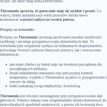
sycące, ale także mają niską kaloryczność.
Thermomix sprawia, że gotowanie staje się szybkie i proste.
Co
więcej, dzięki automatyzacji wielu procesów można łatwo
kontrolować
wartości odżywcze swoich potraw
.
Przepisy na termomiks
Przepisy na
Thermomix
otwierają przed nami szerokie możliwości
szybkiego i prostego przygotowywania różnorodnych dań. To
wielofunkcyjne urządzenie zachęca do kulinarnych eksperymentów,
pozwalając tworzyć zarówno klasyczne potrawy, jak i nowoczesne
interpretacje.
pieczenie chleba czy bułek staje się świetnym początkiem dla
początkujących piekarzy,
dzięki dokładnemu mieszaniu oraz precyzyjnej kontroli
temperatury, wypieki z Thermomixa są łatwe w przygotowaniu i
zawsze się udają,
bułki zaskakują swoją miękkością i świeżością.
Thermomix
jest również niezastąpiony przy przygotowywaniu dań
głównych. Potrawy mięsne oraz wegetariańskie można dostosować do
indywidualnych upodobań smakowych, a proces ich tworzenia trwa