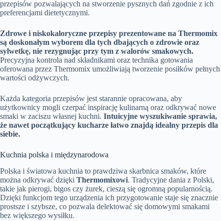
przepisów pozwalających na stworzenie pysznych dań zgodnie z ich
preferencjami dietetycznymi.
Zdrowe i niskokaloryczne przepisy prezentowane na Thermomix
są doskonałym wyborem dla tych dbających o zdrowie oraz
sylwetkę, nie rezygnując przy tym z walorów smakowych.
Precyzyjna kontrola nad składnikami oraz technika gotowania
oferowana przez Thermomix umożliwiają tworzenie posiłków pełnych
wartości odżywczych.
Każda kategoria przepisów jest starannie opracowana, aby
użytkownicy mogli czerpać inspirację kulinarną oraz odkrywać nowe
smaki w zaciszu własnej kuchni.
Intuicyjne wyszukiwanie sprawia,
że nawet początkujący kucharze łatwo znajdą idealny przepis dla
siebie.
Kuchnia polska i międzynarodowa
Polska i światowa kuchnia to prawdziwa skarbnica smaków, które
można odkrywać dzięki
Thermomixowi
. Tradycyjne dania z Polski,
takie jak pierogi, bigos czy żurek, cieszą się ogromną popularnością.
Dzięki funkcjom tego urządzenia ich przygotowanie staje się znacznie
prostsze i szybsze, co pozwala delektować się domowymi smakami
bez większego wysiłku.