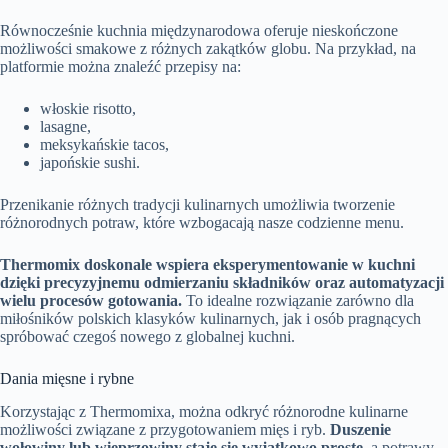
Równocześnie kuchnia międzynarodowa oferuje nieskończone
możliwości smakowe z różnych zakątków globu. Na przykład, na
platformie można znaleźć przepisy na:
włoskie risotto,
lasagne,
meksykańskie tacos,
japońskie sushi.
Przenikanie różnych tradycji kulinarnych umożliwia tworzenie
różnorodnych potraw, które wzbogacają nasze codzienne menu.
Thermomix doskonale wspiera eksperymentowanie w kuchni
dzięki precyzyjnemu odmierzaniu składników oraz automatyzacji
wielu procesów gotowania.
To idealne rozwiązanie zarówno dla
miłośników polskich klasyków kulinarnych, jak i osób pragnących
spróbować czegoś nowego z globalnej kuchni.
Dania mięsne i rybne
Korzystając z Thermomixa, można odkryć różnorodne kulinarne
możliwości związane z przygotowaniem mięs i ryb.
Duszenie
wołowiny lub wieprzowiny staje się wyjątkowo proste
, a potrawy