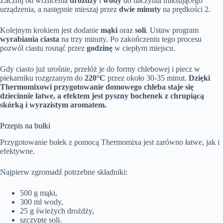
Zacznij od wrzucenia
drożdży
i
wody
do naczynia miksującego
urządzenia, a następnie mieszaj przez
dwie minuty
na prędkości 2.
Kolejnym krokiem jest dodanie
mąki
oraz
soli
. Ustaw program
wyrabiania ciasta
na trzy minuty. Po zakończeniu tego procesu
pozwól ciastu rosnąć przez
godzinę
w ciepłym miejscu.
Gdy ciasto już urośnie, przełóż je do formy chlebowej i piecz w
piekarniku rozgrzanym do
220°C
przez około 30-35 minut.
Dzięki
Thermomixowi przygotowanie domowego chleba staje się
dziecinnie łatwe, a efektem jest pyszny bochenek z chrupiącą
skórką i wyrazistym aromatem.
Przepis na bułki
Przygotowanie bułek z pomocą Thermomixa jest zarówno łatwe, jak i
efektywne.
Najpierw zgromadź potrzebne składniki:
500 g mąki,
300 ml wody,
25 g świeżych drożdży,
szczyptę soli.