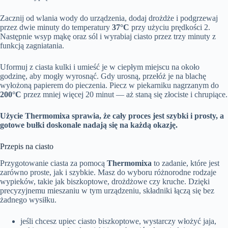
Zacznij od wlania wody do urządzenia, dodaj drożdże i podgrzewaj
przez dwie minuty do temperatury
37°C
przy użyciu prędkości 2.
Następnie wsyp mąkę oraz sól i wyrabiaj ciasto przez trzy minuty z
funkcją zagniatania.
Uformuj z ciasta kulki i umieść je w ciepłym miejscu na około
godzinę, aby mogły wyrosnąć. Gdy urosną, przełóż je na blachę
wyłożoną papierem do pieczenia. Piecz w piekarniku nagrzanym do
200°C
przez mniej więcej 20 minut — aż staną się złociste i chrupiące.
Użycie Thermomixa sprawia, że cały proces jest szybki i prosty, a
gotowe bułki doskonale nadają się na każdą okazję.
Przepis na ciasto
Przygotowanie ciasta za pomocą
Thermomixa
to zadanie, które jest
zarówno proste, jak i szybkie. Masz do wyboru różnorodne rodzaje
wypieków, takie jak biszkoptowe, drożdżowe czy kruche. Dzięki
precyzyjnemu mieszaniu w tym urządzeniu, składniki łączą się bez
żadnego wysiłku.
jeśli chcesz upiec ciasto biszkoptowe, wystarczy włożyć jaja,