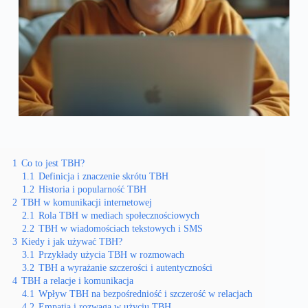
1
Co to jest TBH?
1.1
Definicja i znaczenie skrótu TBH
1.2
Historia i popularność TBH
2
TBH w komunikacji internetowej
2.1
Rola TBH w mediach społecznościowych
2.2
TBH w wiadomościach tekstowych i SMS
3
Kiedy i jak używać TBH?
3.1
Przykłady użycia TBH w rozmowach
3.2
TBH a wyrażanie szczerości i autentyczności
4
TBH a relacje i komunikacja
4.1
Wpływ TBH na bezpośredniość i szczerość w relacjach
4.2
Empatia i rozwaga w użyciu TBH