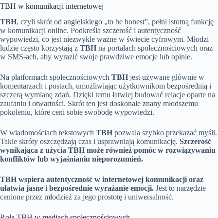
TBH w komunikacji internetowej
TBH
, czyli skrót od angielskiego „to be honest”, pełni istotną funkcję
w komunikacji online. Podkreśla szczerość i autentyczność
wypowiedzi, co jest niezwykle ważne w świecie cyfrowym. Młodzi
ludzie często korzystają z
TBH
na portalach społecznościowych oraz
w SMS-ach, aby wyrazić swoje prawdziwe emocje lub opinie.
Na platformach społecznościowych
TBH
jest używane głównie w
komentarzach i postach, umożliwiając użytkownikom bezpośrednią i
szczerą wymianę zdań. Dzięki temu łatwiej budować relacje oparte na
zaufaniu i otwartości. Skrót ten jest doskonale znany młodszemu
pokoleniu, które ceni sobie swobodę wypowiedzi.
W wiadomościach tekstowych
TBH
pozwala szybko przekazać myśli.
Takie skróty oszczędzają czas i usprawniają komunikację.
Szczerość
wynikająca z użycia TBH może również pomóc w rozwiązywaniu
konfliktów lub wyjaśnianiu nieporozumień.
TBH wspiera autentyczność w internetowej komunikacji oraz
ułatwia jasne i bezpośrednie wyrażanie emocji.
Jest to narzędzie
cenione przez młodzież za jego prostotę i uniwersalność.
Rola TBH w mediach społecznościowych