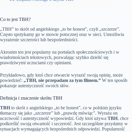
Co to jest TBH?
„TBH” to skrót od angielskiego „to be honest”, czyli „szczerze”.
Często spotykamy go w mowie potocznej oraz w sieci. Umożliwia
wyrażenie szczerości lub bezpośredniości.
Akronim ten jest popularny na portalach społecznościowych i w
wiadomościach tekstowych, pozwalając szybko dzielić się
prawdziwymi uczuciami czy opiniami.
Przykładowo, gdy ktoś chce otwarcie wyrazić swoją opinię, może
powiedzieć:
„TBH, nie przepadam za tym filmem.”
W ten sposób
pokazuje autentyczność swoich słów.
Definicja i znaczenie skrótu TBH
TBH
to skrót z angielskiego „to be honest”, co w polskim języku
tłumaczy się jako „szczerze” lub „prawdę mówiąc”. Wyraża on
uczciwość i autentyczność wypowiedzi. Gdy ktoś używa
TBH
, chce
podkreślić swoją otwartość i szczerość. Jest szczególnie przydatny w
sytuacjach wymagających bezpośrednich odpowiedzi. Popularność