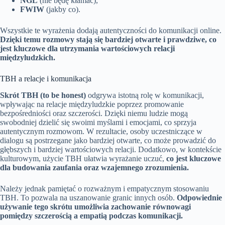
NGL
(nie będę kłamać),
FWIW
(jakby co).
Wszystkie te wyrażenia dodają autentyczności do komunikacji online.
Dzięki temu rozmowy stają się bardziej otwarte i prawdziwe, co
jest kluczowe dla utrzymania wartościowych relacji
międzyludzkich.
TBH a relacje i komunikacja
Skrót TBH (to be honest)
odgrywa istotną rolę w komunikacji,
wpływając na relacje międzyludzkie poprzez promowanie
bezpośredniości oraz szczerości. Dzięki niemu ludzie mogą
swobodniej dzielić się swoimi myślami i emocjami, co sprzyja
autentycznym rozmowom. W rezultacie, osoby uczestniczące w
dialogu są postrzegane jako bardziej otwarte, co może prowadzić do
głębszych i bardziej wartościowych relacji. Dodatkowo, w kontekście
kulturowym, użycie TBH ułatwia wyrażanie uczuć,
co jest kluczowe
dla budowania zaufania oraz wzajemnego zrozumienia.
Należy jednak pamiętać o rozważnym i empatycznym stosowaniu
TBH. To pozwala na uszanowanie granic innych osób.
Odpowiednie
używanie tego skrótu umożliwia zachowanie równowagi
pomiędzy szczerością a empatią podczas komunikacji.