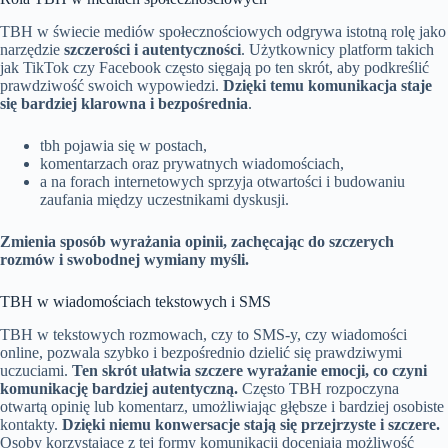
TBH w świecie mediów społecznościowych odgrywa istotną rolę jako
narzędzie
szczerości i autentyczności
. Użytkownicy platform takich
jak TikTok czy Facebook często sięgają po ten skrót, aby podkreślić
prawdziwość swoich wypowiedzi.
Dzięki temu komunikacja staje
się bardziej klarowna i bezpośrednia
.
tbh pojawia się w postach,
komentarzach oraz prywatnych wiadomościach,
a na forach internetowych sprzyja otwartości i budowaniu
zaufania między uczestnikami dyskusji.
Zmienia sposób wyrażania opinii, zachęcając do szczerych
rozmów i swobodnej wymiany myśli.
TBH w wiadomościach tekstowych i SMS
TBH w tekstowych rozmowach, czy to SMS-y, czy wiadomości
online, pozwala szybko i bezpośrednio dzielić się prawdziwymi
uczuciami.
Ten skrót ułatwia szczere wyrażanie emocji, co czyni
komunikację bardziej autentyczną.
Często TBH rozpoczyna
otwartą opinię lub komentarz, umożliwiając głębsze i bardziej osobiste
kontakty.
Dzięki niemu konwersacje stają się przejrzyste i szczere.
Osoby korzystające z tej formy komunikacji doceniają możliwość