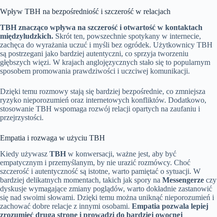
Wpływ TBH na bezpośredniość i szczerość w relacjach
TBH znacząco wpływa na szczerość i otwartość w kontaktach
międzyludzkich.
Skrót ten, powszechnie spotykany w internecie,
zachęca do wyrażania uczuć i myśli bez ogródek. Użytkownicy TBH
są postrzegani jako bardziej autentyczni, co sprzyja tworzeniu
głębszych więzi. W krajach anglojęzycznych stało się to popularnym
sposobem promowania prawdziwości i uczciwej komunikacji.
Dzięki temu rozmowy stają się bardziej bezpośrednie, co zmniejsza
ryzyko nieporozumień oraz internetowych konfliktów. Dodatkowo,
stosowanie TBH wspomaga rozwój relacji opartych na zaufaniu i
przejrzystości.
Empatia i rozwaga w użyciu TBH
Kiedy używasz
TBH
w konwersacji, ważne jest, aby być
empatycznym i przemyślanym, by nie urazić rozmówcy. Choć
szczerość i autentyczność są istotne, warto pamiętać o sytuacji. W
bardziej delikatnych momentach, takich jak spory na
Messengerze
czy
dyskusje wymagające zmiany poglądów, warto dokładnie zastanowić
się nad swoimi słowami. Dzięki temu można uniknąć nieporozumień i
zachować dobre relacje z innymi osobami.
Empatia pozwala lepiej
zrozumieć drugą stronę i prowadzi do bardziej owocnej