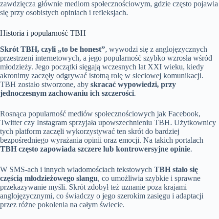
zawdzięcza głównie mediom społecznościowym, gdzie często pojawia
się przy osobistych opiniach i refleksjach.
Historia i popularność TBH
Skrót TBH, czyli „to be honest”
, wywodzi się z anglojęzycznych
przestrzeni internetowych, a jego popularność szybko wzrosła wśród
młodzieży. Jego początki sięgają wczesnych lat XXI wieku, kiedy
akronimy zaczęły odgrywać istotną rolę w sieciowej komunikacji.
TBH zostało stworzone, aby
skracać wypowiedzi, przy
jednoczesnym zachowaniu ich szczerości
.
Rosnąca popularność mediów społecznościowych jak Facebook,
Twitter czy Instagram sprzyjała upowszechnieniu TBH. Użytkownicy
tych platform zaczęli wykorzystywać ten skrót do bardziej
bezpośredniego wyrażania opinii oraz emocji. Na takich portalach
TBH często zapowiada szczere lub kontrowersyjne opinie
.
W SMS-ach i innych wiadomościach tekstowych
TBH stało się
częścią młodzieżowego slangu
, co umożliwia szybkie i sprawne
przekazywanie myśli. Skrót zdobył też uznanie poza krajami
anglojęzycznymi, co świadczy o jego szerokim zasięgu i adaptacji
przez różne pokolenia na całym świecie.