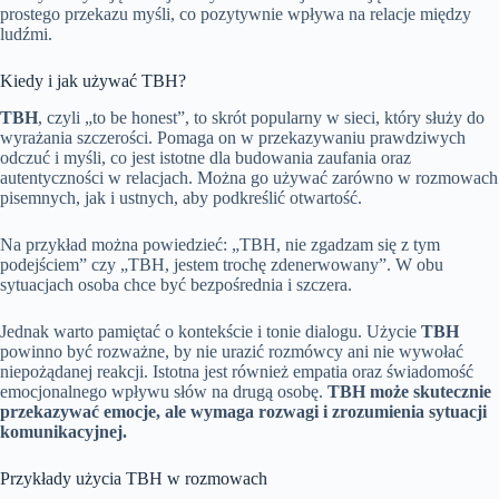
prostego przekazu myśli, co pozytywnie wpływa na relacje między
ludźmi.
Kiedy i jak używać TBH?
TBH
, czyli „to be honest”, to skrót popularny w sieci, który służy do
wyrażania szczerości. Pomaga on w przekazywaniu prawdziwych
odczuć i myśli, co jest istotne dla budowania zaufania oraz
autentyczności w relacjach. Można go używać zarówno w rozmowach
pisemnych, jak i ustnych, aby podkreślić otwartość.
Na przykład można powiedzieć: „TBH, nie zgadzam się z tym
podejściem” czy „TBH, jestem trochę zdenerwowany”. W obu
sytuacjach osoba chce być bezpośrednia i szczera.
Jednak warto pamiętać o kontekście i tonie dialogu. Użycie
TBH
powinno być rozważne, by nie urazić rozmówcy ani nie wywołać
niepożądanej reakcji. Istotna jest również empatia oraz świadomość
emocjonalnego wpływu słów na drugą osobę.
TBH może skutecznie
przekazywać emocje, ale wymaga rozwagi i zrozumienia sytuacji
komunikacyjnej.
Przykłady użycia TBH w rozmowach