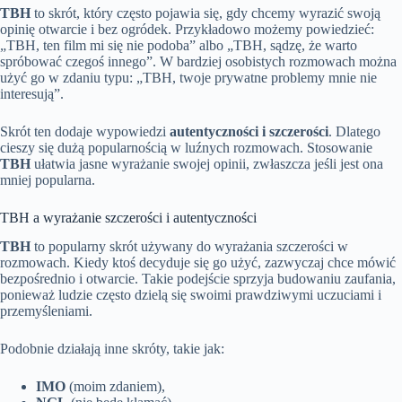
TBH
to skrót, który często pojawia się, gdy chcemy wyrazić swoją
opinię otwarcie i bez ogródek. Przykładowo możemy powiedzieć:
„TBH, ten film mi się nie podoba” albo „TBH, sądzę, że warto
spróbować czegoś innego”. W bardziej osobistych rozmowach można
użyć go w zdaniu typu: „TBH, twoje prywatne problemy mnie nie
interesują”.
Skrót ten dodaje wypowiedzi
autentyczności i szczerości
. Dlatego
cieszy się dużą popularnością w luźnych rozmowach. Stosowanie
TBH
ułatwia jasne wyrażanie swojej opinii, zwłaszcza jeśli jest ona
mniej popularna.
TBH a wyrażanie szczerości i autentyczności
TBH
to popularny skrót używany do wyrażania szczerości w
rozmowach. Kiedy ktoś decyduje się go użyć, zazwyczaj chce mówić
bezpośrednio i otwarcie. Takie podejście sprzyja budowaniu zaufania,
ponieważ ludzie często dzielą się swoimi prawdziwymi uczuciami i
przemyśleniami.
Podobnie działają inne skróty, takie jak:
IMO
(moim zdaniem),