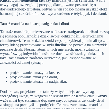
Kluczowym elementem tatuaży mandala
jest ich
symetria
. Wzory
te wymagają szczególnej precyzji, dlatego warto postarać się o
doświadczonego tatuatora. Jedyne w ten sposób można uzyskać efekt
harmonijnej całości, która zachwyca zarówno estetyką, jak i detalami.
Tatuaż mandala na kostce, nadgarstku i dłoni
Tatuaże mandala
, umieszczane na
kostce
,
nadgarstku
i
dłoni
, cieszą
się rosnącą popularnością dzięki swojej delikatności i estetycznemu
charakterowi. Te małe dzieła sztuki często przybierają minimalistyczne
formy lub są prezentowane w stylu
fineline
, co pozwala na niezwykłą
precyzję detali. Nosząc tatuaż w tych miejscach, można zgrabnie
wyrazić swoją indywidualność oraz duchowość każdego dnia, a ich
lokalizacja ułatwia zarówno ukrywanie, jak i eksponowanie w
zależności od danej sytuacji.
projektowanie tatuaży na kostce,
projektowanie tatuaży na dłoni,
projektowanie tatuaży na nadgarstku.
Dodatkowo, projektowanie tatuaży w tych miejscach wymaga
szczególnej uwagi, ze względu na kształt tych obszarów ciała.
Każdy
wzór musi być starannie dopasowany
, co sprawia, że każdy detal
zasługuje na przemyślane podejście. Czarno-szare tatuaże mandala