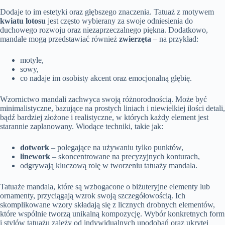
Dodaje to im estetyki oraz głębszego znaczenia. Tatuaż z motywem
kwiatu lotosu
jest często wybierany za swoje odniesienia do
duchowego rozwoju oraz niezaprzeczalnego piękna. Dodatkowo,
mandale mogą przedstawiać również
zwierzęta
– na przykład:
motyle,
sowy,
co nadaje im osobisty akcent oraz emocjonalną głębię.
Wzornictwo mandali zachwyca swoją różnorodnością. Może być
minimalistyczne, bazujące na prostych liniach i niewielkiej ilości detali,
bądź bardziej złożone i realistyczne, w których każdy element jest
starannie zaplanowany. Wiodące techniki, takie jak:
dotwork
– polegające na używaniu tylko punktów,
linework
– skoncentrowane na precyzyjnych konturach,
odgrywają kluczową rolę w tworzeniu tatuaży mandala.
Tatuaże mandala, które są wzbogacone o biżuteryjne elementy lub
ornamenty, przyciągają wzrok swoją szczegółowością. Ich
skomplikowane wzory składają się z licznych drobnych elementów,
które wspólnie tworzą unikalną kompozycję. Wybór konkretnych form
i stylów tatuażu zależy od indywidualnych upodobań oraz ukrytej