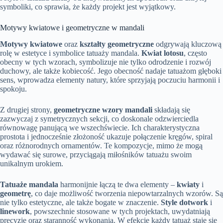
symboliki, co sprawia, że każdy projekt jest wyjątkowy.
Motywy kwiatowe i geometryczne w mandali
Motywy kwiatowe
oraz
kształty geometryczne
odgrywają kluczową
rolę w estetyce i symbolice tatuaży mandala.
Kwiat lotosu
, często
obecny w tych wzorach, symbolizuje nie tylko odrodzenie i rozwój
duchowy, ale także kobiecość. Jego obecność nadaje tatuażom głęboki
sens, wprowadza elementy natury, które sprzyjają poczuciu harmonii i
spokoju.
Z drugiej strony,
geometryczne wzory mandali
składają się
zazwyczaj z symetrycznych sekcji, co doskonale odzwierciedla
równowagę panującą we wszechświecie. Ich charakterystyczna
prostota i jednocześnie złożoność ukazuje połączenie kręgów, spiral
oraz różnorodnych ornamentów. Te kompozycje, mimo że mogą
wydawać się surowe, przyciągają miłośników tatuażu swoim
unikalnym urokiem.
Tatuaże mandala
harmonijnie łączą te dwa elementy –
kwiaty
i
geometrę
, co daje możliwość tworzenia niepowtarzalnych wzorów. Są
nie tylko estetyczne, ale także bogate w znaczenie.
Style dotwork
i
linework
, powszechnie stosowane w tych projektach, uwydatniają
precyzję oraz staranność wykonania. W efekcie każdy tatuaż staje się