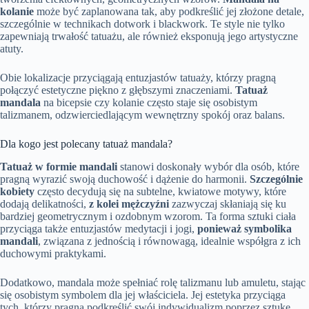
kolanie
może być zaplanowana tak, aby podkreślić jej złożone detale,
szczególnie w technikach dotwork i blackwork. Te style nie tylko
zapewniają trwałość tatuażu, ale również eksponują jego artystyczne
atuty.
Obie lokalizacje przyciągają entuzjastów tatuaży, którzy pragną
połączyć estetyczne piękno z głębszymi znaczeniami.
Tatuaż
mandala
na bicepsie czy kolanie często staje się osobistym
talizmanem, odzwierciedlającym wewnętrzny spokój oraz balans.
Dla kogo jest polecany tatuaż mandala?
Tatuaż w formie mandali
stanowi doskonały wybór dla osób, które
pragną wyrazić swoją duchowość i dążenie do harmonii.
Szczególnie
kobiety
często decydują się na subtelne, kwiatowe motywy, które
dodają delikatności,
z kolei mężczyźni
zazwyczaj skłaniają się ku
bardziej geometrycznym i ozdobnym wzorom. Ta forma sztuki ciała
przyciąga także entuzjastów medytacji i jogi,
ponieważ symbolika
mandali
, związana z jednością i równowagą, idealnie współgra z ich
duchowymi praktykami.
Dodatkowo, mandala może spełniać rolę talizmanu lub amuletu, stając
się osobistym symbolem dla jej właściciela. Jej estetyka przyciąga
tych, którzy pragną podkreślić swój indywidualizm poprzez sztukę