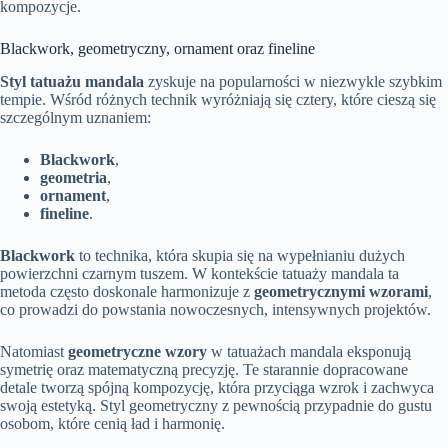
kompozycje.
Blackwork, geometryczny, ornament oraz fineline
Styl tatuażu mandala
zyskuje na popularności w niezwykle szybkim
tempie. Wśród różnych technik wyróżniają się cztery, które cieszą się
szczególnym uznaniem:
Blackwork
,
geometria
,
ornament
,
fineline
.
Blackwork
to technika, która skupia się na wypełnianiu dużych
powierzchni czarnym tuszem. W kontekście tatuaży mandala ta
metoda często doskonale harmonizuje z
geometrycznymi wzorami
,
co prowadzi do powstania nowoczesnych, intensywnych projektów.
Natomiast
geometryczne wzory
w tatuażach mandala eksponują
symetrię oraz matematyczną precyzję. Te starannie dopracowane
detale tworzą spójną kompozycję, która przyciąga wzrok i zachwyca
swoją estetyką. Styl geometryczny z pewnością przypadnie do gustu
osobom, które cenią ład i harmonię.