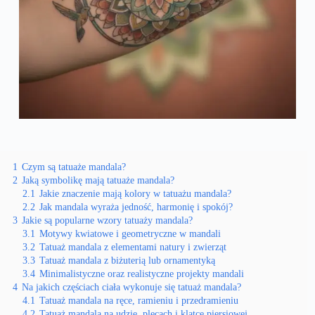
1
Czym są tatuaże mandala?
2
Jaką symbolikę mają tatuaże mandala?
2.1
Jakie znaczenie mają kolory w tatuażu mandala?
2.2
Jak mandala wyraża jedność, harmonię i spokój?
3
Jakie są popularne wzory tatuaży mandala?
3.1
Motywy kwiatowe i geometryczne w mandali
3.2
Tatuaż mandala z elementami natury i zwierząt
3.3
Tatuaż mandala z biżuterią lub ornamentyką
3.4
Minimalistyczne oraz realistyczne projekty mandali
4
Na jakich częściach ciała wykonuje się tatuaż mandala?
4.1
Tatuaż mandala na ręce, ramieniu i przedramieniu
4.2
Tatuaż mandala na udzie, plecach i klatce piersiowej