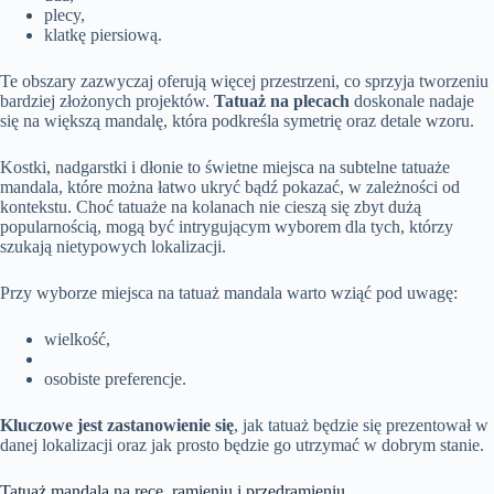
plecy,
klatkę piersiową.
Te obszary zazwyczaj oferują więcej przestrzeni, co sprzyja tworzeniu
bardziej złożonych projektów.
Tatuaż na plecach
doskonale nadaje
się na większą mandalę, która podkreśla symetrię oraz detale wzoru.
Kostki, nadgarstki i dłonie to świetne miejsca na subtelne tatuaże
mandala, które można łatwo ukryć bądź pokazać, w zależności od
kontekstu. Choć tatuaże na kolanach nie cieszą się zbyt dużą
popularnością, mogą być intrygującym wyborem dla tych, którzy
szukają nietypowych lokalizacji.
Przy wyborze miejsca na tatuaż mandala warto wziąć pod uwagę:
wielkość,
osobiste preferencje.
Kluczowe jest zastanowienie się
, jak tatuaż będzie się prezentował w
danej lokalizacji oraz jak prosto będzie go utrzymać w dobrym stanie.
Tatuaż mandala na ręce, ramieniu i przedramieniu