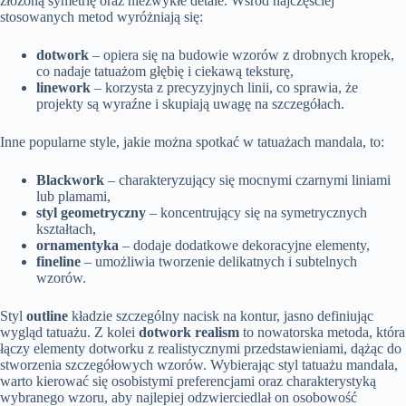
złożoną symetrię oraz niezwykłe detale. Wśród najczęściej
stosowanych metod wyróżniają się:
dotwork
– opiera się na budowie wzorów z drobnych kropek,
co nadaje tatuażom głębię i ciekawą teksturę,
linework
– korzysta z precyzyjnych linii, co sprawia, że
projekty są wyraźne i skupiają uwagę na szczegółach.
Inne popularne style, jakie można spotkać w tatuażach mandala, to:
Blackwork
– charakteryzujący się mocnymi czarnymi liniami
lub plamami,
styl geometryczny
– koncentrujący się na symetrycznych
kształtach,
ornamentyka
– dodaje dodatkowe dekoracyjne elementy,
fineline
– umożliwia tworzenie delikatnych i subtelnych
wzorów.
Styl
outline
kładzie szczególny nacisk na kontur, jasno definiując
wygląd tatuażu. Z kolei
dotwork realism
to nowatorska metoda, która
łączy elementy dotworku z realistycznymi przedstawieniami, dążąc do
stworzenia szczegółowych wzorów. Wybierając styl tatuażu mandala,
warto kierować się osobistymi preferencjami oraz charakterystyką
wybranego wzoru, aby najlepiej odzwierciedlał on osobowość