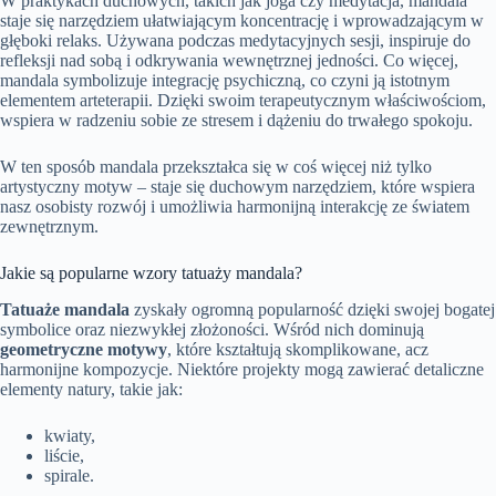
W praktykach duchowych, takich jak joga czy medytacja, mandala
staje się narzędziem ułatwiającym koncentrację i wprowadzającym w
głęboki relaks. Używana podczas medytacyjnych sesji, inspiruje do
refleksji nad sobą i odkrywania wewnętrznej jedności. Co więcej,
mandala symbolizuje integrację psychiczną, co czyni ją istotnym
elementem arteterapii. Dzięki swoim terapeutycznym właściwościom,
wspiera w radzeniu sobie ze stresem i dążeniu do trwałego spokoju.
W ten sposób mandala przekształca się w coś więcej niż tylko
artystyczny motyw – staje się duchowym narzędziem, które wspiera
nasz osobisty rozwój i umożliwia harmonijną interakcję ze światem
zewnętrznym.
Jakie są popularne wzory tatuaży mandala?
Tatuaże mandala
zyskały ogromną popularność dzięki swojej bogatej
symbolice oraz niezwykłej złożoności. Wśród nich dominują
geometryczne motywy
, które kształtują skomplikowane, acz
harmonijne kompozycje. Niektóre projekty mogą zawierać detaliczne
elementy natury, takie jak:
kwiaty,
liście,
spirale.