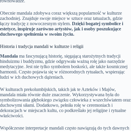
równowadze.
Obecnie mandala zdobywa coraz większą popularność w kulturze
zachodniej. Znajduje swoje miejsce w sztuce oraz tatuażach, gdzie
łączy tradycję z nowoczesnym stylem.
Dzięki bogatej symbolice i
estetyce, inspiruje zarówno artystów, jak i osoby poszukujące
duchowego spełnienia w swoim życiu.
Historia i tradycja mandali w kulturze i religii
Mandala
ma fascynującą historię, sięgającą starożytnych tradycji
hinduizmu i buddyzmu, gdzie odgrywała ważną rolę jako narzędzie
medytacyjne. Jest nie tylko symbolem boskości, ale także kosmicznej
harmonii. Często pojawia się w różnorodnych rytuałach, wspierając
ludzi w ich duchowych dążeniach.
W kulturach prekolumbijskich, takich jak te Azteków i Majów,
mandala miała równie duże znaczenie. Wykorzystywana była do
symbolizowania głębokiego związku człowieka z wszechświatem oraz
duchowymi siłami. Dodatkowo, pełniła rolę w ceremoniach i
dekoracjach w miejscach kultu, co podkreślało jej religijne i rytualne
właściwości.
Współczesne interpretacje mandali często nawiązują do tych dawnych