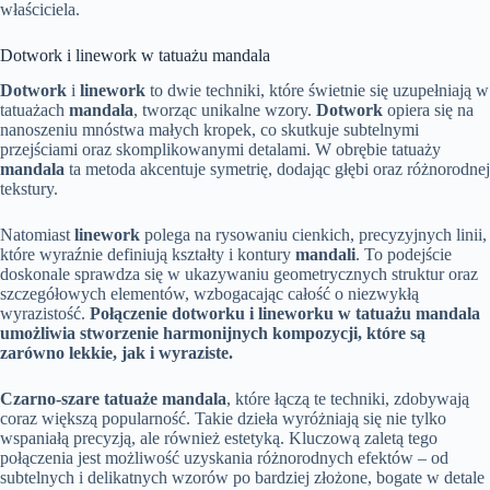
właściciela.
Dotwork i linework w tatuażu mandala
Dotwork
i
linework
to dwie techniki, które świetnie się uzupełniają w
tatuażach
mandala
, tworząc unikalne wzory.
Dotwork
opiera się na
nanoszeniu mnóstwa małych kropek, co skutkuje subtelnymi
przejściami oraz skomplikowanymi detalami. W obrębie tatuaży
mandala
ta metoda akcentuje symetrię, dodając głębi oraz różnorodnej
tekstury.
Natomiast
linework
polega na rysowaniu cienkich, precyzyjnych linii,
które wyraźnie definiują kształty i kontury
mandali
. To podejście
doskonale sprawdza się w ukazywaniu geometrycznych struktur oraz
szczegółowych elementów, wzbogacając całość o niezwykłą
wyrazistość.
Połączenie dotworku i lineworku w tatuażu mandala
umożliwia stworzenie harmonijnych kompozycji, które są
zarówno lekkie, jak i wyraziste.
Czarno-szare tatuaże mandala
, które łączą te techniki, zdobywają
coraz większą popularność. Takie dzieła wyróżniają się nie tylko
wspaniałą precyzją, ale również estetyką. Kluczową zaletą tego
połączenia jest możliwość uzyskania różnorodnych efektów – od
subtelnych i delikatnych wzorów po bardziej złożone, bogate w detale