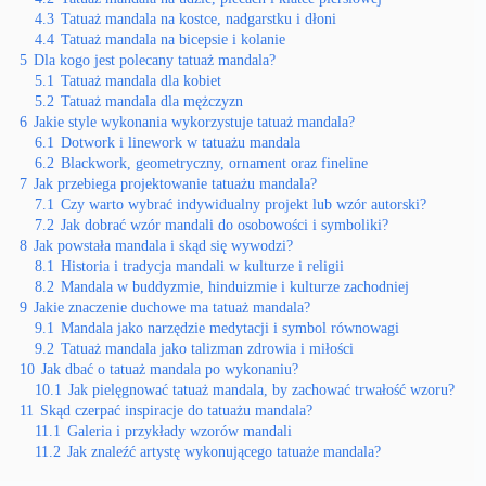
4.3
Tatuaż mandala na kostce, nadgarstku i dłoni
4.4
Tatuaż mandala na bicepsie i kolanie
5
Dla kogo jest polecany tatuaż mandala?
5.1
Tatuaż mandala dla kobiet
5.2
Tatuaż mandala dla mężczyzn
6
Jakie style wykonania wykorzystuje tatuaż mandala?
6.1
Dotwork i linework w tatuażu mandala
6.2
Blackwork, geometryczny, ornament oraz fineline
7
Jak przebiega projektowanie tatuażu mandala?
7.1
Czy warto wybrać indywidualny projekt lub wzór autorski?
7.2
Jak dobrać wzór mandali do osobowości i symboliki?
8
Jak powstała mandala i skąd się wywodzi?
8.1
Historia i tradycja mandali w kulturze i religii
8.2
Mandala w buddyzmie, hinduizmie i kulturze zachodniej
9
Jakie znaczenie duchowe ma tatuaż mandala?
9.1
Mandala jako narzędzie medytacji i symbol równowagi
9.2
Tatuaż mandala jako talizman zdrowia i miłości
10
Jak dbać o tatuaż mandala po wykonaniu?
10.1
Jak pielęgnować tatuaż mandala, by zachować trwałość wzoru?
11
Skąd czerpać inspiracje do tatuażu mandala?
11.1
Galeria i przykłady wzorów mandali
11.2
Jak znaleźć artystę wykonującego tatuaże mandala?