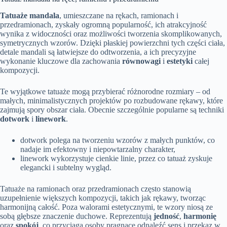
Tatuaże mandala
, umieszczane na rękach, ramionach i
przedramionach, zyskały ogromną popularność, ich atrakcyjność
wynika z widoczności oraz możliwości tworzenia skomplikowanych,
symetrycznych wzorów. Dzięki płaskiej powierzchni tych części ciała,
detale mandali są łatwiejsze do odtworzenia, a ich precyzyjne
wykonanie kluczowe dla zachowania
równowagi
i
estetyki
całej
kompozycji.
Te wyjątkowe tatuaże mogą przybierać różnorodne rozmiary – od
małych, minimalistycznych projektów po rozbudowane rękawy, które
zajmują spory obszar ciała. Obecnie szczególnie popularne są techniki
dotwork
i
linework
.
dotwork polega na tworzeniu wzorów z małych punktów, co
nadaje im efektowny i niepowtarzalny charakter,
linework wykorzystuje cienkie linie, przez co tatuaż zyskuje
elegancki i subtelny wygląd.
Tatuaże na ramionach oraz przedramionach często stanowią
uzupełnienie większych kompozycji, takich jak rękawy, tworząc
harmonijną całość. Poza walorami estetycznymi, te wzory niosą ze
sobą głębsze znaczenie duchowe. Reprezentują
jedność
,
harmonię
oraz
spokój
, co przyciąga osoby pragnące odnaleźć sens i przekaz w