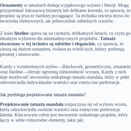
Ornamenty
w tatuażach dodają wyjątkowego wyrazu i finezji. Mogą
przypominać luksusową biżuterię lub delikatne koronki, co sprawia, że
projekty są jeszcze bardziej pociągające. Ta technika otwiera drzwi do
tworzenia efektownych, ale jednocześnie subtelnych wzorów.
Z kolei
fineline
opiera się na cienkich, delikatnych liniach, co czyni go
idealnym wyborem dla minimalistycznych projektów.
Tatuaże
stworzone w tej technice są subtelne i eleganckie
, co sprawia, że
cieszą się dużym uznaniem, zwłaszcza wśród tych, którzy preferują
prostotę i stonowanie.
Każdy z wymienionych stylów—Blackwork, geometryczny, ornament
oraz fineline—oferuje ogromną różnorodność wyrazu. Każdy z nich
daje możliwość stworzenia unikalnego tatuażu mandala, który w pełni
odzwierciedla indywidualne wartości oraz estetyczne preferencje.
Jak przebiega projektowanie tatuażu mandala?
Projektowanie tatuażu mandala
rozpoczyna się od wyboru wzoru,
który odzwierciedla osobiste wartości oraz estetyczne preferencje
klienta. Kluczowym celem jest stworzenie unikalnego projektu, który
łączy w sobie różnorodne elementy, takie jak: