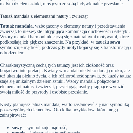
małym dziełem sztuki, niosącym ze sobą indywidualne przesłanie.
Tatuaż mandala z elementami natury i zwierząt
Tatuaż mandala
, wzbogacony o elementy natury i przedstawienia
zwierząt, to niezwykle intrygująca kombinacja duchowości i estetyki.
Wzory mandali harmonijnie łączą się z naturalnymi motywami, które
podkreślają ich głębsze znaczenie. Na przykład, w tatuażu
sowa
symbolizuje mądrość, podczas gdy
motyl
kojarzy się z transformacją i
odrodzeniem.
Charakterystyczną cechą tych tatuaży jest ich złożoność oraz
bogactwo interpretacji. Kwiaty w mandali nie tylko dodają uroku, ale
też ukazują piękno życia, a ich różnorodność sprawia, że każdy tatuaż
staje się unikalnym dziełem sztuki. Wzory mandali, połączone z
elementami natury i zwierząt, przyciągają osoby pragnące wyrazić
swoją miłość do przyrody i osobiste przesłanie.
Kiedy planujesz tatuaż mandala, warto zastanowić się nad symboliką
poszczególnych elementów. Oto kilka przykładów, które mogą
zainspirować:
sowy
– symbolizuje mądrość,
motyla
– kojarzy się z transformacją,