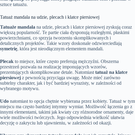
sztuce tatuażu.
Tatuaż mandala na udzie, plecach i klatce piersiowej
Tatuaże mandala
na udzie, plecach i klatce piersiowej zyskują coraz
większą popularność. Te partie ciała dysponują rozległymi, płaskimi
powierzchniami, co sprzyja tworzeniu skomplikowanych i
detalicznych projektów. Takie wzory doskonale odzwierciedlają
symetrię
, która jest nieodłącznym elementem mandali.
Plecak
to miejsce, które często preferują mężczyźni. Obszerna
przestrzeń pozwala na realizację imponujących wzorów,
prezentujących skomplikowane detale. Natomiast
tatuaż na klatce
piersiowej
z pewnością przyciąga uwagę. Może mieć zarówno
subtelny charakter, jak i być bardziej wyrazisty, w zależności od
wybranego motywu.
Udo
natomiast to opcja chętnie wybierana przez kobiety. Tatuaż w tym
miejscu ma często bardziej intymny wymiar. Możliwość łączenia go z
innymi elementami, takimi jak kwiaty czy różnorodne ornamenty, daje
wiele możliwości twórczych. Jego odpowiednia wielkość ułatwia
decyzję o zakryciu lub ujawnieniu, w zależności od okazji.