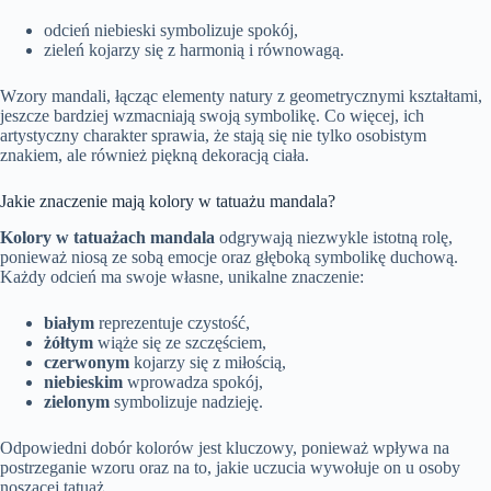
odcień niebieski symbolizuje spokój,
zieleń kojarzy się z harmonią i równowagą.
Wzory mandali, łącząc elementy natury z geometrycznymi kształtami,
jeszcze bardziej wzmacniają swoją symbolikę. Co więcej, ich
artystyczny charakter sprawia, że stają się nie tylko osobistym
znakiem, ale również piękną dekoracją ciała.
Jakie znaczenie mają kolory w tatuażu mandala?
Kolory w tatuażach mandala
odgrywają niezwykle istotną rolę,
ponieważ niosą ze sobą emocje oraz głęboką symbolikę duchową.
Każdy odcień ma swoje własne, unikalne znaczenie:
białym
reprezentuje czystość,
żółtym
wiąże się ze szczęściem,
czerwonym
kojarzy się z miłością,
niebieskim
wprowadza spokój,
zielonym
symbolizuje nadzieję.
Odpowiedni dobór kolorów jest kluczowy, ponieważ wpływa na
postrzeganie wzoru oraz na to, jakie uczucia wywołuje on u osoby
noszącej tatuaż.