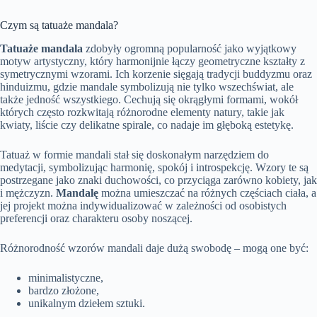
Czym są tatuaże mandala?
Tatuaże mandala
zdobyły ogromną popularność jako wyjątkowy
motyw artystyczny, który harmonijnie łączy geometryczne kształty z
symetrycznymi wzorami. Ich korzenie sięgają tradycji buddyzmu oraz
hinduizmu, gdzie mandale symbolizują nie tylko wszechświat, ale
także jedność wszystkiego. Cechują się okrągłymi formami, wokół
których często rozkwitają różnorodne elementy natury, takie jak
kwiaty, liście czy delikatne spirale, co nadaje im głęboką estetykę.
Tatuaż w formie mandali stał się doskonałym narzędziem do
medytacji, symbolizując harmonię, spokój i introspekcję. Wzory te są
postrzegane jako znaki duchowości, co przyciąga zarówno kobiety, jak
i mężczyzn.
Mandalę
można umieszczać na różnych częściach ciała, a
jej projekt można indywidualizować w zależności od osobistych
preferencji oraz charakteru osoby noszącej.
Różnorodność wzorów mandali daje dużą swobodę – mogą one być:
minimalistyczne,
bardzo złożone,
unikalnym dziełem sztuki.