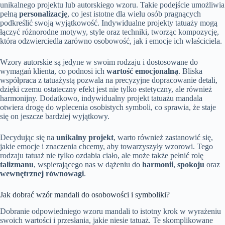
unikalnego projektu lub autorskiego wzoru. Takie podejście umożliwia
pełną
personalizację
, co jest istotne dla wielu osób pragnących
podkreślić swoją wyjątkowość. Indywidualne projekty tatuaży mogą
łączyć różnorodne motywy, style oraz techniki, tworząc kompozycję,
która odzwierciedla zarówno osobowość, jak i emocje ich właściciela.
Wzory autorskie są jedyne w swoim rodzaju i dostosowane do
wymagań klienta, co podnosi ich
wartość emocjonalną
. Bliska
współpraca z tatuażystą pozwala na precyzyjne dopracowanie detali,
dzięki czemu ostateczny efekt jest nie tylko estetyczny, ale również
harmonijny. Dodatkowo, indywidualny projekt tatuażu mandala
otwiera drogę do wplecenia osobistych symboli, co sprawia, że staje
się on jeszcze bardziej wyjątkowy.
Decydując się na
unikalny projekt
, warto również zastanowić się,
jakie emocje i znaczenia chcemy, aby towarzyszyły wzorowi. Tego
rodzaju tatuaż nie tylko ozdabia ciało, ale może także pełnić rolę
talizmanu
, wspierającego nas w dążeniu do
harmonii
,
spokoju
oraz
wewnętrznej równowagi
.
Jak dobrać wzór mandali do osobowości i symboliki?
Dobranie odpowiedniego wzoru mandali to istotny krok w wyrażeniu
swoich wartości i przesłania, jakie niesie tatuaż. Te skomplikowane