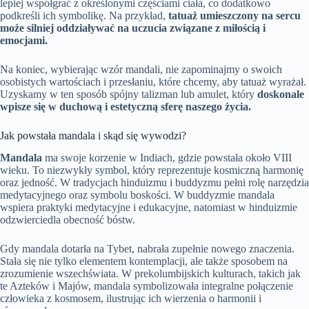
lepiej współgrać z określonymi częściami ciała, co dodatkowo
podkreśli ich symbolikę. Na przykład,
tatuaż umieszczony na sercu
może silniej oddziaływać na uczucia związane z miłością i
emocjami.
Na koniec, wybierając wzór mandali, nie zapominajmy o swoich
osobistych wartościach i przesłaniu, które chcemy, aby tatuaż wyrażał.
Uzyskamy w ten sposób spójny talizman lub amulet, który
doskonale
wpisze się w duchową i estetyczną sferę naszego życia.
Jak powstała mandala i skąd się wywodzi?
Mandala
ma swoje korzenie w Indiach, gdzie powstała około VIII
wieku. To niezwykły symbol, który reprezentuje kosmiczną harmonię
oraz jedność. W tradycjach hinduizmu i buddyzmu pełni rolę narzędzia
medytacyjnego oraz symbolu boskości. W buddyzmie mandala
wspiera praktyki medytacyjne i edukacyjne, natomiast w hinduizmie
odzwierciedla obecność bóstw.
Gdy mandala dotarła na Tybet, nabrała zupełnie nowego znaczenia.
Stała się nie tylko elementem kontemplacji, ale także sposobem na
zrozumienie wszechświata. W prekolumbijskich kulturach, takich jak
te Azteków i Majów, mandala symbolizowała integralne połączenie
człowieka z kosmosem, ilustrując ich wierzenia o harmonii i