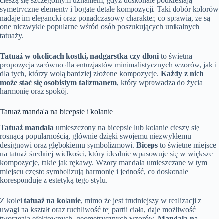
cieszą się szczególnym uznaniem, gdyż doskonale podkreślają
symetryczne elementy i bogate detale kompozycji. Taki dobór kolorów
nadaje im elegancki oraz ponadczasowy charakter, co sprawia, że są
one niezwykle popularne wśród osób poszukujących unikalnych
tatuaży.
Tatuaż w okolicach kostki, nadgarstka czy dłoni
to świetna
propozycja zarówno dla entuzjastów minimalistycznych wzorów, jak i
dla tych, którzy wolą bardziej złożone kompozycje.
Każdy z nich
może stać się osobistym talizmanem
, który wprowadza do życia
harmonię oraz spokój.
Tatuaż mandala na bicepsie i kolanie
Tatuaż mandala
umieszczony na bicepsie lub kolanie cieszy się
rosnącą popularnością, głównie dzięki swojemu niezwykłemu
designowi oraz głębokiemu symbolizmowi.
Biceps
to świetne miejsce
na tatuaż średniej wielkości, który idealnie wpasowuje się w większe
kompozycje, takie jak rękawy. Wzory mandala umieszczane w tym
miejscu często symbolizują harmonię i jedność, co doskonale
koresponduje z estetyką tego stylu.
Z kolei
tatuaż na kolanie
, mimo że jest trudniejszy w realizacji z
uwagi na kształt oraz ruchliwość tej partii ciała, daje możliwość
tworzenia efektownych, geometrycznych wzorów.
Mandala na