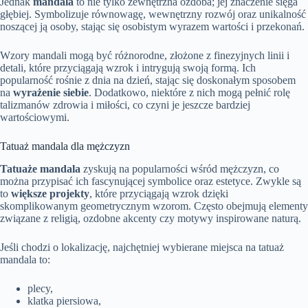
Jednak
mandala
to nie tylko zewnętrzna ozdoba; jej znaczenie sięga
głębiej. Symbolizuje równowagę, wewnętrzny rozwój oraz unikalność
noszącej ją osoby, stając się osobistym wyrazem wartości i przekonań.
Wzory mandali mogą być różnorodne, złożone z finezyjnych linii i
detali, które przyciągają wzrok i intrygują swoją formą. Ich
popularność rośnie z dnia na dzień, stając się doskonałym sposobem
na
wyrażenie siebie
. Dodatkowo, niektóre z nich mogą pełnić rolę
talizmanów zdrowia i miłości, co czyni je jeszcze bardziej
wartościowymi.
Tatuaż mandala dla mężczyzn
Tatuaże mandala
zyskują na popularności wśród mężczyzn, co
można przypisać ich fascynującej symbolice oraz estetyce. Zwykle są
to
większe projekty
, które przyciągają wzrok dzięki
skomplikowanym geometrycznym wzorom. Często obejmują elementy
związane z religią, ozdobne akcenty czy motywy inspirowane naturą.
Jeśli chodzi o lokalizację, najchętniej wybierane miejsca na tatuaż
mandala to:
plecy,
klatka piersiowa,