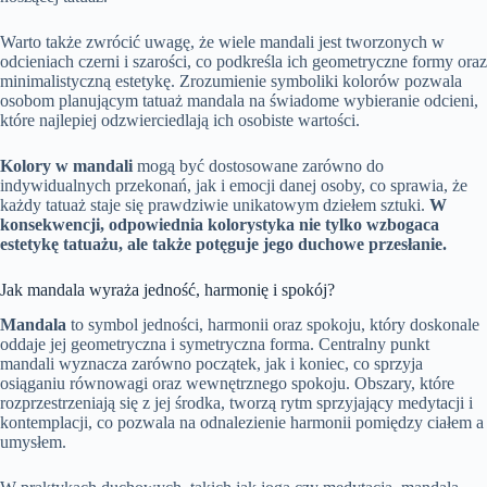
Warto także zwrócić uwagę, że wiele mandali jest tworzonych w
odcieniach czerni i szarości, co podkreśla ich geometryczne formy oraz
minimalistyczną estetykę. Zrozumienie symboliki kolorów pozwala
osobom planującym tatuaż mandala na świadome wybieranie odcieni,
które najlepiej odzwierciedlają ich osobiste wartości.
Kolory w mandali
mogą być dostosowane zarówno do
indywidualnych przekonań, jak i emocji danej osoby, co sprawia, że
każdy tatuaż staje się prawdziwie unikatowym dziełem sztuki.
W
konsekwencji, odpowiednia kolorystyka nie tylko wzbogaca
estetykę tatuażu, ale także potęguje jego duchowe przesłanie.
Jak mandala wyraża jedność, harmonię i spokój?
Mandala
to symbol jedności, harmonii oraz spokoju, który doskonale
oddaje jej geometryczna i symetryczna forma. Centralny punkt
mandali wyznacza zarówno początek, jak i koniec, co sprzyja
osiąganiu równowagi oraz wewnętrznego spokoju. Obszary, które
rozprzestrzeniają się z jej środka, tworzą rytm sprzyjający medytacji i
kontemplacji, co pozwala na odnalezienie harmonii pomiędzy ciałem a
umysłem.