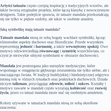
Artyści tatuażu
często czerpią inspirację z tradycyjnych wzorów, ale
także tworzą oryginalne projekty, które łączą klasykę z nowoczesnym
designem. Takie podejście sprawia, że tatuaże mandala przekształcają
się nie tylko w piękne ozdoby, ale także w osobiste amulety.
Jaką symbolikę mają tatuaże mandala?
Tatuaże mandala
niosą ze sobą bogaty wachlarz symboliki, łącząc
różnorodne aspekty duchowe oraz filozoficzne. Przede wszystkim
reprezentują
jedność
i
harmonię
, a także
wewnętrzny spokój
. Owe
motywy odzwierciedlają
równowagę
i
symetrię
wszechświata, co
czyni je niezwykle silnymi symbolami w obszarze duchowości.
Mandala
jest postrzegana jako narzędzie medytacyjne, które
wspomaga w osiągnięciu głębszego zrozumienia nie tylko siebie, ale i
otaczającego świata. W tradycji buddyjskiej i hinduistycznej odgrywa
istotną rolę w różnych rytuałach oraz praktykach duchowych. Działa
niczym
talizman
, przyciągając
zdrowie, miłość
i
sukces
. Kształty i
motywy zawarte w mandali często wyrażają
kobiecość
oraz
rozwój
życia
, przez co tatuaż mandala może stać się osobistym amuletem.
Kolory używane w tatuażach mandala niosą ze sobą określone
znaczenia: