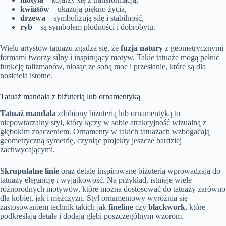
kwiatów
– ukazują piękno życia,
drzewa
– symbolizują siłę i stabilność,
ryb
– są symbolem płodności i dobrobytu.
Wielu artystów tatuażu zgadza się, że
fuzja natury
z geometrycznymi
formami tworzy silny i inspirujący motyw. Takie tatuaże mogą pełnić
funkcję talizmanów, niosąc ze sobą moc i przesłanie, które są dla
nosiciela istotne.
Tatuaż mandala z biżuterią lub ornamentyką
Tatuaż mandala
zdobiony biżuterią lub ornamentyką to
niepowtarzalny styl, który łączy w sobie atrakcyjność wizualną z
głębokim znaczeniem. Ornamenty w takich tatuażach wzbogacają
geometryczną symetrię, czyniąc projekty jeszcze bardziej
zachwycającymi.
Skrupulatne linie
oraz detale inspirowane biżuterią wprowadzają do
tatuaży elegancję i wyjątkowość. Na przykład, istnieje wiele
różnorodnych motywów, które można dostosować do tatuaży zarówno
dla kobiet, jak i mężczyzn. Styl ornamentowy wyróżnia się
zastosowaniem technik takich jak
fineline
czy
blackwork
, które
podkreślają detale i dodają głębi poszczególnym wzorom.