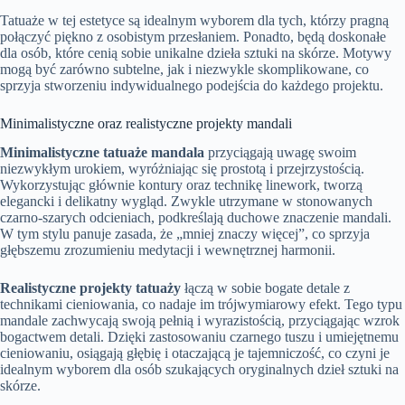
Tatuaże w tej estetyce są idealnym wyborem dla tych, którzy pragną
połączyć piękno z osobistym przesłaniem. Ponadto, będą doskonałe
dla osób, które cenią sobie unikalne dzieła sztuki na skórze. Motywy
mogą być zarówno subtelne, jak i niezwykle skomplikowane, co
sprzyja stworzeniu indywidualnego podejścia do każdego projektu.
Minimalistyczne oraz realistyczne projekty mandali
Minimalistyczne tatuaże mandala
przyciągają uwagę swoim
niezwykłym urokiem, wyróżniając się prostotą i przejrzystością.
Wykorzystując głównie kontury oraz technikę linework, tworzą
elegancki i delikatny wygląd. Zwykle utrzymane w stonowanych
czarno-szarych odcieniach, podkreślają duchowe znaczenie mandali.
W tym stylu panuje zasada, że „mniej znaczy więcej”, co sprzyja
głębszemu zrozumieniu medytacji i wewnętrznej harmonii.
Realistyczne projekty tatuaży
łączą w sobie bogate detale z
technikami cieniowania, co nadaje im trójwymiarowy efekt. Tego typu
mandale zachwycają swoją pełnią i wyrazistością, przyciągając wzrok
bogactwem detali. Dzięki zastosowaniu czarnego tuszu i umiejętnemu
cieniowaniu, osiągają głębię i otaczającą je tajemniczość, co czyni je
idealnym wyborem dla osób szukających oryginalnych dzieł sztuki na
skórze.