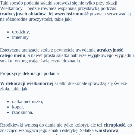
Taki sposób podania sałatki sprawdzi się nie tylko przy okazji
Wielkanocy – będzie również wspaniałą przystawką podczas
tradycyjnych obiadów
. Jej
wszechstronność
pozwala serwować ją
na różnorodne uroczystości, takie jak:
urodziny,
imieniny.
Estetyczne aranżacje stołu z pewnością uwydatnią
atrakcyjność
całego menu
, a nawet prosta sałatka nabierze wyjątkowego wyglądu i
smaku, wzbogacając świąteczne doznania.
Propozycje dekoracji i podania
W dekoracji wielkanocnej
sałatki doskonale sprawdzą się świeże
zioła, takie jak:
natka pietruszki,
koper,
rzodkucha.
Rzodkiewki wniosą do dania nie tylko koloryt, ale też
chrupkość
, co
znacząco wzbogaca jego smak i estetykę. Sałatka
warstwowa
,