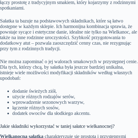
łączy prostotę z tradycyjnym smakiem, który kojarzymy z rodzinnymi
spotkaniami.
Sałatka ta bazuje na podstawowych składnikach, które są łatwo
dostępne w każdym sklepie. Ich harmonijna kombinacja sprawia, że
powstaje sycące i estetyczne danie, idealne nie tylko na Wielkanoc, ale
także na inne rodzinne uroczystości. Szybkość przygotowania to
dodatkowy atut – pozwala zaoszczędzić cenny czas, nie rezygnując
przy tym z rodzinnych tradycji.
Nie można zapominać o jej walorach smakowych w przystępnej cenie.
Dla tych, którzy chcą, by sałatka była jeszcze bardziej unikalna,
istnieje wiele możliwości modyfikacji składników według własnych
upodobań:
dodanie świeżych ziół,
użycie różnych rodzajów serów,
wprowadzenie sezonowych warzyw,
łączenie różnych sosów,
dodatek owoców dla słodkiego akcentu.
Jakie składniki wykorzystać w taniej sałatce wielkanocnej?
Wielkanocna sałatka
charakteryzuje się prostotą i przystępnymi