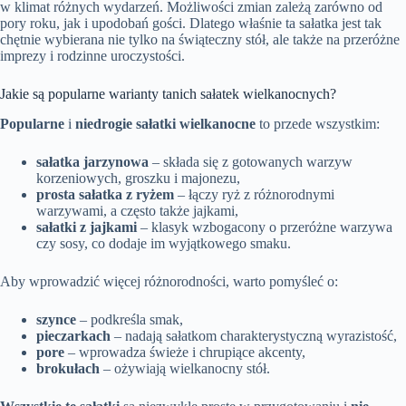
w klimat różnych wydarzeń. Możliwości zmian zależą zarówno od
pory roku, jak i upodobań gości. Dlatego właśnie ta sałatka jest tak
chętnie wybierana nie tylko na świąteczny stół, ale także na przeróżne
imprezy i rodzinne uroczystości.
Jakie są popularne warianty tanich sałatek wielkanocnych?
Popularne
i
niedrogie sałatki wielkanocne
to przede wszystkim:
sałatka jarzynowa
– składa się z gotowanych warzyw
korzeniowych, groszku i majonezu,
prosta sałatka z ryżem
– łączy ryż z różnorodnymi
warzywami, a często także jajkami,
sałatki z jajkami
– klasyk wzbogacony o przeróżne warzywa
czy sosy, co dodaje im wyjątkowego smaku.
Aby wprowadzić więcej różnorodności, warto pomyśleć o:
szynce
– podkreśla smak,
pieczarkach
– nadają sałatkom charakterystyczną wyrazistość,
pore
– wprowadza świeże i chrupiące akcenty,
brokułach
– ożywiają wielkanocny stół.