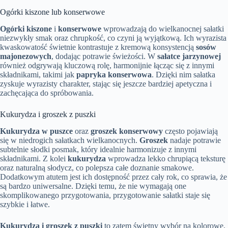
Ogórki kiszone lub konserwowe
Ogórki kiszone
i
konserwowe
wprowadzają do wielkanocnej sałatki
niezwykły smak oraz chrupkość, co czyni ją wyjątkową. Ich wyrazista
kwaskowatość świetnie kontrastuje z kremową konsystencją
sosów
majonezowych
, dodając potrawie świeżości. W
sałatce jarzynowej
również odgrywają kluczową rolę, harmonijnie łącząc się z innymi
składnikami, takimi jak
papryka konserwowa
. Dzięki nim sałatka
zyskuje wyrazisty charakter, stając się jeszcze bardziej apetyczna i
zachęcająca do spróbowania.
Kukurydza i groszek z puszki
Kukurydza w puszce
oraz
groszek konserwowy
często pojawiają
się w niedrogich sałatkach wielkanocnych.
Groszek
nadaje potrawie
subtelnie słodki posmak, który idealnie harmonizuje z innymi
składnikami. Z kolei
kukurydza
wprowadza lekko chrupiącą teksturę
oraz naturalną słodycz, co polepsza całe doznanie smakowe.
Dodatkowym atutem jest ich dostępność przez cały rok, co sprawia, że
są bardzo uniwersalne. Dzięki temu, że nie wymagają one
skomplikowanego przygotowania, przygotowanie sałatki staje się
szybkie i łatwe.
Kukurydza i groszek z puszki
to zatem świetny wybór na kolorowe,