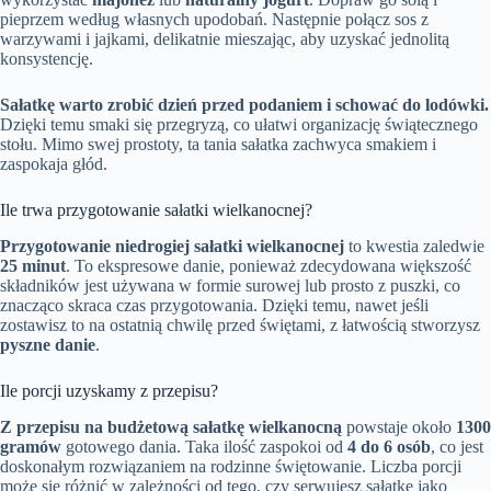
pieprzem według własnych upodobań. Następnie połącz sos z
warzywami i jajkami, delikatnie mieszając, aby uzyskać jednolitą
konsystencję.
Sałatkę warto zrobić dzień przed podaniem i schować do lodówki.
Dzięki temu smaki się przegryzą, co ułatwi organizację świątecznego
stołu. Mimo swej prostoty, ta tania sałatka zachwyca smakiem i
zaspokaja głód.
Ile trwa przygotowanie sałatki wielkanocnej?
Przygotowanie niedrogiej sałatki wielkanocnej
to kwestia zaledwie
25 minut
. To ekspresowe danie, ponieważ zdecydowana większość
składników jest używana w formie surowej lub prosto z puszki, co
znacząco skraca czas przygotowania. Dzięki temu, nawet jeśli
zostawisz to na ostatnią chwilę przed świętami, z łatwością stworzysz
pyszne danie
.
Ile porcji uzyskamy z przepisu?
Z przepisu na budżetową sałatkę wielkanocną
powstaje około
1300
gramów
gotowego dania. Taka ilość zaspokoi od
4 do 6 osób
, co jest
doskonałym rozwiązaniem na rodzinne świętowanie. Liczba porcji
może się różnić w zależności od tego, czy serwujesz sałatkę jako