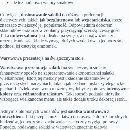
ale też podnoszą walory smakowe.
Co więcej,
dostosowanie sałatki
do różnych preferencji
dietetycznych, takich jak
bezglutenowa
lub
wegetariańska
, może
znacząco zwiększyć jej popularność. Odpowiednim doborem
składników oraz sosów zdołamy przyciągnąć szerszą rzeszę gości.
Taka
uniwersalność
jest idealna na święta, a co najważniejsze,
urozmaicanie sałatki nie wymaga dużych wydatków, a jednocześnie
podnosi jej estetykę oraz smak.
Warstwowa prezentacja na świątecznym stole
Warstwowa prezentacja sałatki
na świątecznym stole to
fantastyczny sposób na zaprezentowanie ekonomicznej sałatki
wielkanocnej. Istotą tej metody jest układanie składników w
przezroczystych naczyniach, takich jak szklane miski czy eleganckie
pucharki. Dzięki warstwom możemy wydobyć z potrawy
intensywne
kolory
oraz
różnorodne tekstury
. Taki sposób podania nie tylko
wzbogaca wielkanocne menu, ale także dodaje uroku dekoracji stołu.
Jednym z ulubionych wariantów jest
sałatka warstwowa z
tuńczykiem
. Taki przepis można łatwo dostosować do różnorodnych
budżetów, jednocześnie zachowując estetyczny wygląd potrawy.
Ponadto, podawanie sałatki w warstwach znacznie ułatwia