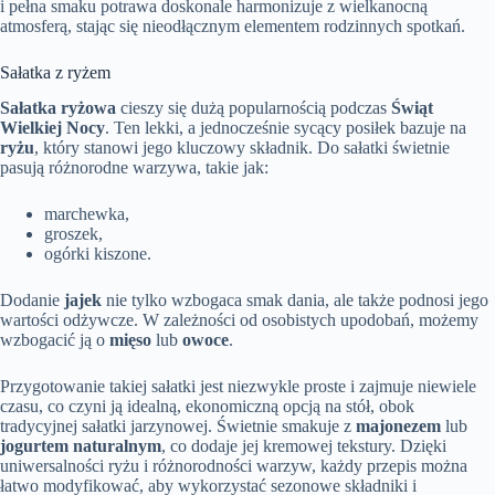
i pełna smaku potrawa doskonale harmonizuje z wielkanocną
atmosferą, stając się nieodłącznym elementem rodzinnych spotkań.
Sałatka z ryżem
Sałatka ryżowa
cieszy się dużą popularnością podczas
Świąt
Wielkiej Nocy
. Ten lekki, a jednocześnie sycący posiłek bazuje na
ryżu
, który stanowi jego kluczowy składnik. Do sałatki świetnie
pasują różnorodne warzywa, takie jak:
marchewka,
groszek,
ogórki kiszone.
Dodanie
jajek
nie tylko wzbogaca smak dania, ale także podnosi jego
wartości odżywcze. W zależności od osobistych upodobań, możemy
wzbogacić ją o
mięso
lub
owoce
.
Przygotowanie takiej sałatki jest niezwykle proste i zajmuje niewiele
czasu, co czyni ją idealną, ekonomiczną opcją na stół, obok
tradycyjnej sałatki jarzynowej. Świetnie smakuje z
majonezem
lub
jogurtem naturalnym
, co dodaje jej kremowej tekstury. Dzięki
uniwersalności ryżu i różnorodności warzyw, każdy przepis można
łatwo modyfikować, aby wykorzystać sezonowe składniki i