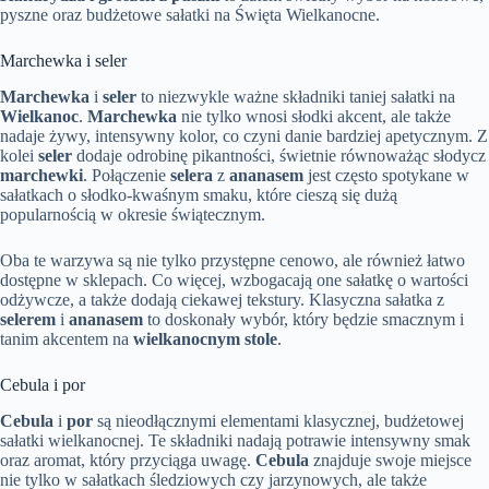
pyszne oraz budżetowe sałatki na Święta Wielkanocne.
Marchewka i seler
Marchewka
i
seler
to niezwykle ważne składniki taniej sałatki na
Wielkanoc
.
Marchewka
nie tylko wnosi słodki akcent, ale także
nadaje żywy, intensywny kolor, co czyni danie bardziej apetycznym. Z
kolei
seler
dodaje odrobinę pikantności, świetnie równoważąc słodycz
marchewki
. Połączenie
selera
z
ananasem
jest często spotykane w
sałatkach o słodko-kwaśnym smaku, które cieszą się dużą
popularnością w okresie świątecznym.
Oba te warzywa są nie tylko przystępne cenowo, ale również łatwo
dostępne w sklepach. Co więcej, wzbogacają one sałatkę o wartości
odżywcze, a także dodają ciekawej tekstury. Klasyczna sałatka z
selerem
i
ananasem
to doskonały wybór, który będzie smacznym i
tanim akcentem na
wielkanocnym stole
.
Cebula i por
Cebula
i
por
są nieodłącznymi elementami klasycznej, budżetowej
sałatki wielkanocnej. Te składniki nadają potrawie intensywny smak
oraz aromat, który przyciąga uwagę.
Cebula
znajduje swoje miejsce
nie tylko w sałatkach śledziowych czy jarzynowych, ale także