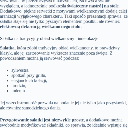
serwowana w przezroczystych naczyniach, zachwyca swoim
wyglądem, a jednocześnie podkreśla
świąteczny nastrój na stole
.
Dodatkowo, piękne serwetki z motywami wielkanocnymi dodają całej
aranżacji wyjątkowego charakteru. Taki sposób prezentacji sprawia, że
sałatka staje się nie tylko pysznym elementem posiłku, ale również
efektowną dekoracją wielkanocnego stołu
.
Sałatka na tradycyjny obiad wielkanocny i inne okazje
Sałatka
, która zdobi tradycyjny obiad wielkanocny, to prawdziwy
klasyk, ale jej zastosowanie wykracza znacznie poza święta. Z
powodzeniem można ją serwować podczas:
sylwestra,
spotkań przy grillu,
eleganckich kolacji,
urodzin,
imienin.
Jej wszechstronność pozwala na podanie jej nie tylko jako przystawki,
ale również samodzielnego dania.
Przygotowanie sałatki jest niezwykle proste
, a dodatkowo można
swobodnie modyfikować składniki, co sprawia, że idealnie wpisuje się