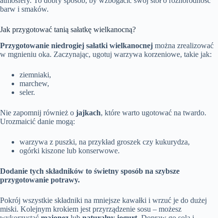
atmosfery. To dobry sposób, by wzbogacić swój stół o różnorodność
barw i smaków.
Jak przygotować tanią sałatkę wielkanocną?
Przygotowanie niedrogiej sałatki wielkanocnej
można zrealizować
w mgnieniu oka. Zaczynając, ugotuj warzywa korzeniowe, takie jak:
ziemniaki,
marchew,
seler.
Nie zapomnij również o
jajkach
, które warto ugotować na twardo.
Urozmaicić danie mogą:
warzywa z puszki, na przykład groszek czy kukurydza,
ogórki kiszone lub konserwowe.
Dodanie tych składników to świetny sposób na szybsze
przygotowanie potrawy.
Pokrój wszystkie składniki na mniejsze kawałki i wrzuć je do dużej
miski. Kolejnym krokiem jest przyrządzenie sosu – możesz
wykorzystać
majonez
lub
naturalny jogurt
. Dopraw go solą i