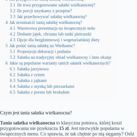
3.1
Ile trwa przygotowanie sałatki wielkanocnej?
3.2
Ile porcji uzyskamy z przepisu?
3.3
Jak przechowywać sałatkę wielkanocną?
4
Jak urozmaicić tanią sałatkę wielkanocną?
4.1
Warstwowa prezentacja na świątecznym stole
4.2
Dodanie jajek, chrzanu lub natki pietruszki
4.3
Opcje dla bezglutenowej i wegetariańskiej diety
5
Jak podać tanią sałatkę na Wielkanoc?
5.1
Propozycje dekoracji i podania
5.2
Sałatka na tradycyjny obiad wielkanocny i inne okazje
6
Jakie są popularne warianty tanich sałatek wielkanocnych?
6.1
Sałatka jarzynowa
6.2
Sałatka z ryżem
6.3
Sałatka z jajkami
6.4
Sałatka z szynką lub pieczarkami
6.5
Sałatka z porem lub brokułem
Czym jest tania sałatka wielkanocna?
Tania sałatka wielkanocna
to klasyczna potrawa, której koszt
przygotowania nie przekracza
15 zł
. Jest niezwykle popularna w
świątecznych menu. Co sprawia, że tak chętnie po nią sięgamy? Otóż