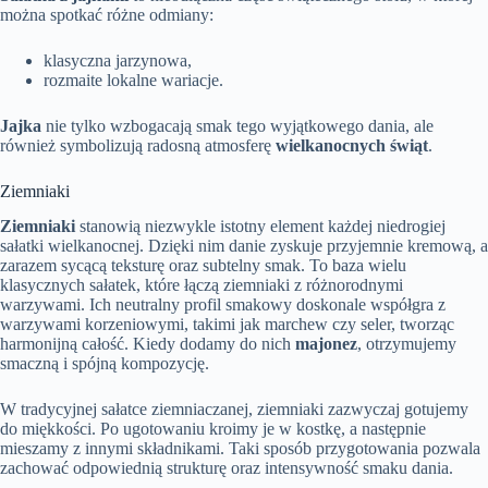
można spotkać różne odmiany:
klasyczna jarzynowa,
rozmaite lokalne wariacje.
Jajka
nie tylko wzbogacają smak tego wyjątkowego dania, ale
również symbolizują radosną atmosferę
wielkanocnych świąt
.
Ziemniaki
Ziemniaki
stanowią niezwykle istotny element każdej niedrogiej
sałatki wielkanocnej. Dzięki nim danie zyskuje przyjemnie kremową, a
zarazem sycącą teksturę oraz subtelny smak. To baza wielu
klasycznych sałatek, które łączą ziemniaki z różnorodnymi
warzywami. Ich neutralny profil smakowy doskonale współgra z
warzywami korzeniowymi, takimi jak marchew czy seler, tworząc
harmonijną całość. Kiedy dodamy do nich
majonez
, otrzymujemy
smaczną i spójną kompozycję.
W tradycyjnej sałatce ziemniaczanej, ziemniaki zazwyczaj gotujemy
do miękkości. Po ugotowaniu kroimy je w kostkę, a następnie
mieszamy z innymi składnikami. Taki sposób przygotowania pozwala
zachować odpowiednią strukturę oraz intensywność smaku dania.