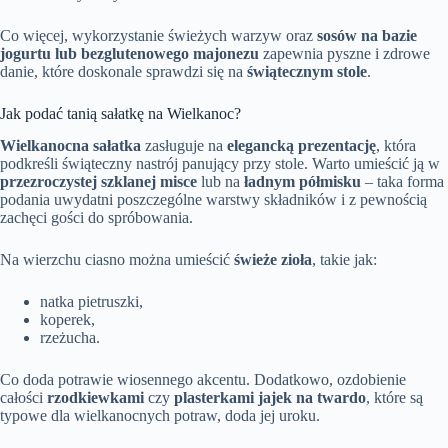
Co więcej, wykorzystanie świeżych warzyw oraz
sosów na bazie
jogurtu lub bezglutenowego majonezu
zapewnia pyszne i zdrowe
danie, które doskonale sprawdzi się na
świątecznym stole
.
Jak podać tanią sałatkę na Wielkanoc?
Wielkanocna sałatka
zasługuje na
elegancką prezentację
, która
podkreśli świąteczny nastrój panujący przy stole. Warto umieścić ją w
przezroczystej szklanej misce
lub na
ładnym półmisku
– taka forma
podania uwydatni poszczególne warstwy składników i z pewnością
zachęci gości do spróbowania.
Na wierzchu ciasno można umieścić
świeże zioła
, takie jak:
natka pietruszki,
koperek,
rzeżucha.
Co doda potrawie wiosennego akcentu. Dodatkowo, ozdobienie
całości
rzodkiewkami
czy
plasterkami jajek na twardo
, które są
typowe dla wielkanocnych potraw, doda jej uroku.