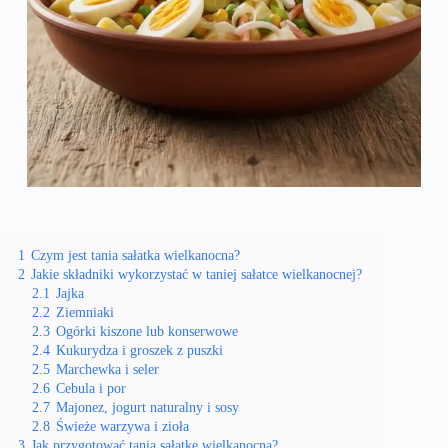
1
Czym jest tania sałatka wielkanocna?
2
Jakie składniki wykorzystać w taniej sałatce wielkanocnej?
2.1
Jajka
2.2
Ziemniaki
2.3
Ogórki kiszone lub konserwowe
2.4
Kukurydza i groszek z puszki
2.5
Marchewka i seler
2.6
Cebula i por
2.7
Majonez, jogurt naturalny i sosy
2.8
Świeże warzywa i zioła
3
Jak przygotować tanią sałatkę wielkanocną?