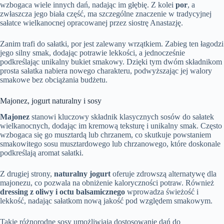
wzbogaca wiele innych dań, nadając im głębię. Z kolei
por
, a
zwłaszcza jego biała część, ma szczególne znaczenie w tradycyjnej
sałatce wielkanocnej opracowanej przez siostrę Anastazję.
Zanim trafi do sałatki, por jest zalewany wrzątkiem. Zabieg ten łagodzi
jego silny smak, dodając potrawie lekkości, a jednocześnie
podkreślając unikalny bukiet smakowy. Dzięki tym dwóm składnikom
prosta sałatka nabiera nowego charakteru, podwyższając jej walory
smakowe bez obciążania budżetu.
Majonez, jogurt naturalny i sosy
Majonez
stanowi kluczowy składnik klasycznych sosów do sałatek
wielkanocnych, dodając im kremową teksturę i unikalny smak. Często
wzbogaca się go musztardą lub chrzanem, co skutkuje powstaniem
smakowitego sosu musztardowego lub chrzanowego, które doskonale
podkreślają aromat sałatki.
Z drugiej strony,
naturalny jogurt
oferuje zdrowszą alternatywę dla
majonezu, co pozwala na obniżenie kaloryczności potraw. Również
dressing z oliwy i octu balsamicznego
wprowadza świeżość i
lekkość, nadając sałatkom nową jakość pod względem smakowym.
Takie różnorodne sosy umożliwiają dostosowanie dań do