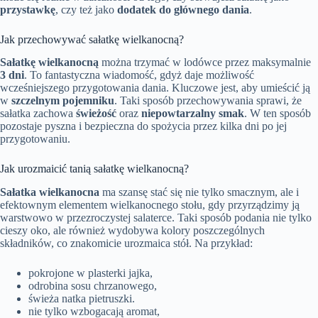
przystawkę
, czy też jako
dodatek do głównego dania
.
Jak przechowywać sałatkę wielkanocną?
Sałatkę wielkanocną
można trzymać w lodówce przez maksymalnie
3 dni
. To fantastyczna wiadomość, gdyż daje możliwość
wcześniejszego przygotowania dania. Kluczowe jest, aby umieścić ją
w
szczelnym pojemniku
. Taki sposób przechowywania sprawi, że
sałatka zachowa
świeżość
oraz
niepowtarzalny smak
. W ten sposób
pozostaje pyszna i bezpieczna do spożycia przez kilka dni po jej
przygotowaniu.
Jak urozmaicić tanią sałatkę wielkanocną?
Sałatka wielkanocna
ma szansę stać się nie tylko smacznym, ale i
efektownym elementem wielkanocnego stołu, gdy przyrządzimy ją
warstwowo w przezroczystej salaterce. Taki sposób podania nie tylko
cieszy oko, ale również wydobywa kolory poszczególnych
składników, co znakomicie urozmaica stół. Na przykład:
pokrojone w plasterki jajka,
odrobina sosu chrzanowego,
świeża natka pietruszki.
nie tylko wzbogacają aromat,