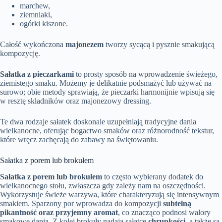
marchew,
ziemniaki,
ogórki kiszone.
Całość wykończona
majonezem
tworzy sycącą i pysznie smakującą
kompozycję.
Sałatka z pieczarkami
to prosty sposób na wprowadzenie świeżego,
ziemistego smaku. Możemy je delikatnie podsmażyć lub używać na
surowo; obie metody sprawiają, że pieczarki harmonijnie wpisują się
w resztę składników oraz majonezowy dressing.
Te dwa rodzaje sałatek doskonale uzupełniają tradycyjne dania
wielkanocne, oferując bogactwo smaków oraz różnorodność tekstur,
które wręcz zachęcają do zabawy na świętowaniu.
Sałatka z porem lub brokułem
Sałatka z porem lub brokułem
to często wybierany dodatek do
wielkanocnego stołu, zwłaszcza gdy zależy nam na oszczędności.
Wykorzystuje świeże warzywa, które charakteryzują się intensywnym
smakiem. Sparzony por wprowadza do kompozycji
subtelną
pikantność oraz przyjemny aromat
, co znacząco podnosi walory
smakowe dania. Z kolei brokuły nadają sałatce
chrupkości
, a także są