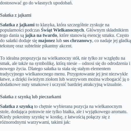
dostosować go do własnych upodobań.
Sałatka z jajkami
Sałatka z jajkami
to klasyka, która szczególnie zyskuje na
popularności podczas
Świąt Wielkanocnych
. Głównym składnikiem
tego dania są
jajka na twardo
, które stanowią esencję smaku. Często
do sałatki dodaje się
majonez
lub
sos chrzanowy
, co nadaje jej gładką
teksturę oraz subtelnie pikantny akcent.
To idealna propozycja na wielkanocny stół, nie tylko ze względu na
smak, ale także na symbolikę, którą niesie – odnosi się do odrodzenia i
nowego życia. Dlatego sałatka ta stała się stałym elementem
tradycyjnego wielkanocnego menu. Przygotowanie jej jest niezwykle
łatwe, a dzięki świeżym ziołom lub warzywom można wzbogacić ją o
dodatkowe nuty smakowe i uczynić bardziej atrakcyjną wizualnie.
Sałatka z szynką lub pieczarkami
Sałatka z szynką
to chętnie wybierana pozycja na wielkanocnym
stole, dodająca potrawie nie tylko białka, ale i wyjątkowego aromatu.
Kiedy pokroimy szynkę w kostkę, z łatwością połączy się z
różnorodnymi warzywami, takimi jak: