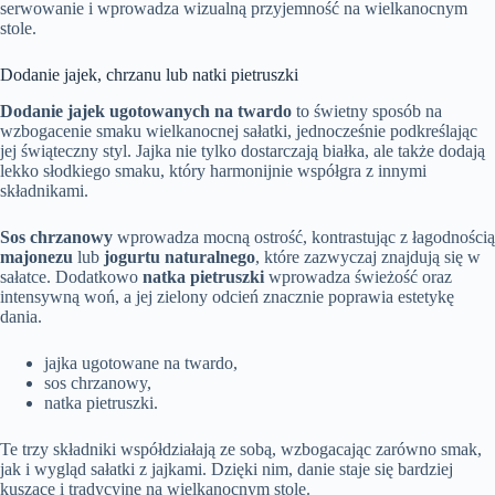
serwowanie i wprowadza wizualną przyjemność na wielkanocnym
stole.
Dodanie jajek, chrzanu lub natki pietruszki
Dodanie jajek ugotowanych na twardo
to świetny sposób na
wzbogacenie smaku wielkanocnej sałatki, jednocześnie podkreślając
jej świąteczny styl. Jajka nie tylko dostarczają białka, ale także dodają
lekko słodkiego smaku, który harmonijnie współgra z innymi
składnikami.
Sos chrzanowy
wprowadza mocną ostrość, kontrastując z łagodnością
majonezu
lub
jogurtu naturalnego
, które zazwyczaj znajdują się w
sałatce. Dodatkowo
natka pietruszki
wprowadza świeżość oraz
intensywną woń, a jej zielony odcień znacznie poprawia estetykę
dania.
jajka ugotowane na twardo,
sos chrzanowy,
natka pietruszki.
Te trzy składniki współdziałają ze sobą, wzbogacając zarówno smak,
jak i wygląd sałatki z jajkami. Dzięki nim, danie staje się bardziej
kuszące i tradycyjne na wielkanocnym stole.