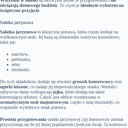
Wszystkie te sałatki
są niezwykle proste w przygotowaniu i
nie
obciążają domowego budżetu
. To czyni je
idealnym wyborem na
świąteczne przyjęcie
.
Sałatka jarzynowa
Sałatka jarzynowa
to klasyczna potrawa, która często króluje na
wielkanocnym stole. Jej bazą są różnorodne warzywa korzeniowe,
takie jak:
marchew,
pietruszka,
seler,
ziemniaki.
Do tych składników dodaje się również
groszek konserwowy
oraz
ogórki kiszone
, co nadaje jej niepowtarzalnego smaku. Wartości
odżywcze dania wzbogacają
jajka
, które dodają mu także
interesującej tekstury. Całość jest obficie wymieszana w
aromatycznym sosie majonezowym
, często z nutą musztardy, co
wspaniale wydobywa smak potrawy.
Prostota przygotowania
sałatki jarzynowej i jej intensywny aromat
przyczyniają się do jej dużej popularności podczas świąt. Ta kolorowa