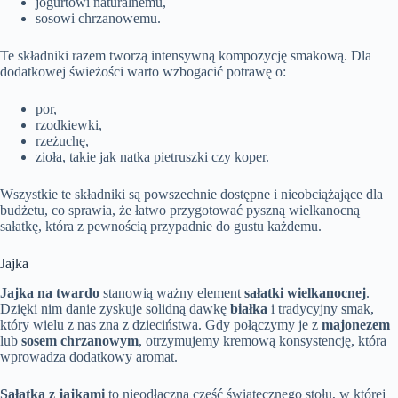
jogurtowi naturalnemu,
sosowi chrzanowemu.
Te składniki razem tworzą intensywną kompozycję smakową. Dla
dodatkowej świeżości warto wzbogacić potrawę o:
por,
rzodkiewki,
rzeżuchę,
zioła, takie jak natka pietruszki czy koper.
Wszystkie te składniki są powszechnie dostępne i nieobciążające dla
budżetu, co sprawia, że łatwo przygotować pyszną wielkanocną
sałatkę, która z pewnością przypadnie do gustu każdemu.
Jajka
Jajka na twardo
stanowią ważny element
sałatki wielkanocnej
.
Dzięki nim danie zyskuje solidną dawkę
białka
i tradycyjny smak,
który wielu z nas zna z dzieciństwa. Gdy połączymy je z
majonezem
lub
sosem chrzanowym
, otrzymujemy kremową konsystencję, która
wprowadza dodatkowy aromat.
Sałatka z jajkami
to nieodłączna część świątecznego stołu, w której