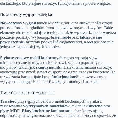
dla każdego, kto pragnie stworzyć funkcjonalne i stylowe wnętrze.
Nowoczesny wygląd i estetyka
Nowoczesny wygląd
tanich kuchni zyskuje na atrakcyjności dzięki
prostym formom i gładkim frontom pozbawionym uchwytów. Takie
elementy nie tylko dodają estetyki, ale także wprowadzają do wnętrza
poczucie prostoty. Wybierając
białe meble
oraz
lakierowane
powierzchnie
, możemy podkreślić elegancki styl, a biel jest obecnie
jednym z najmodniejszych kolorów.
Stylowe zestawy mebli kuchennych
często wpisują się w
minimalistyczne trendy, a niektóre nawiązują do popularnych
motywów, takich jak
skandynawski
. Dzięki temu można stworzyć
atrakcyjną przestrzeń, nawet dysponując ograniczonym budżetem. Te
rozwiązania harmonijnie łączą
funkcjonalność
z nowoczesnym
wyglądem, nadając kuchni odświeżony i modny charakter.
Trwałość oraz jakość wykonania
Trwałość
przystępnych cenowo mebli kuchennych wynika z
zastosowania
wytrzymałych materiałów
, takich jak
drewno
oraz
płyty MDF
.
Blaty kuchenne laminowane
charakteryzują się
odpornością na wilgoć oraz uszkodzenia mechaniczne, co sprawia, że