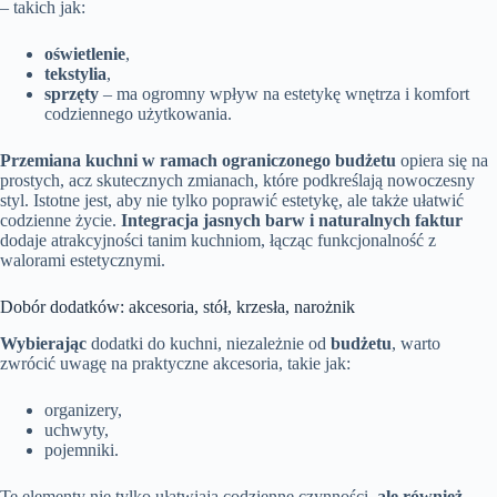
– takich jak:
oświetlenie
,
tekstylia
,
sprzęty
– ma ogromny wpływ na estetykę wnętrza i komfort
codziennego użytkowania.
Przemiana kuchni w ramach ograniczonego budżetu
opiera się na
prostych, acz skutecznych zmianach, które podkreślają nowoczesny
styl. Istotne jest, aby nie tylko poprawić estetykę, ale także ułatwić
codzienne życie.
Integracja jasnych barw i naturalnych faktur
dodaje atrakcyjności tanim kuchniom, łącząc funkcjonalność z
walorami estetycznymi.
Dobór dodatków: akcesoria, stół, krzesła, narożnik
Wybierając
dodatki do kuchni, niezależnie od
budżetu
, warto
zwrócić uwagę na praktyczne akcesoria, takie jak:
organizery,
uchwyty,
pojemniki.
Te elementy nie tylko ułatwiają codzienne czynności,
ale również