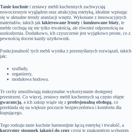
Tanie kuchnie
i zestawy mebli kuchennych zachwycają
nowoczesnym wyglądem oraz atrakcyjną estetyką, idealnie wpisując
się w aktualne trendy aranżacji wnętrz. Wykonane z innowacyjnych
materiałów, takich jak
lakierowane fronty
i
laminowane blaty
, te
meble cechują się nie tylko trwałością, ale również odpornością na
uszkodzenia. Dodatkowo, ich czyszczenie jest wyjątkowo proste, co z
pewnością doceni każdy użytkownik.
Funkcjonalność tych mebli wynika z przemyślanych rozwiązań, takich
jak:
szuflady,
organizery,
modułowa budowa.
Te cechy umożliwiają maksymalne wykorzystanie dostępnej
przestrzeni. Co więcej, zestawy mebli kuchennych są często objęte
gwarancją
, a ich zakup wiąże się z
profesjonalną obsługą
, co
przekłada się na większe poczucie bezpieczeństwa i komfortu dla
kupującego.
Tego rodzaju tanie kuchnie harmonijnie łączą estetykę i trwałość, a
korzystny stosunek jakości do ceny
czyni je znakomitym wyborem