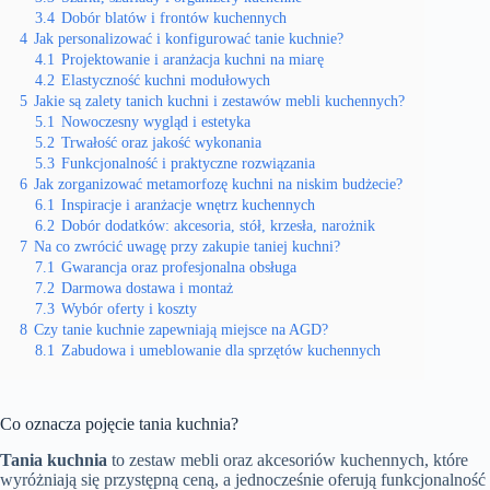
3.4
Dobór blatów i frontów kuchennych
4
Jak personalizować i konfigurować tanie kuchnie?
4.1
Projektowanie i aranżacja kuchni na miarę
4.2
Elastyczność kuchni modułowych
5
Jakie są zalety tanich kuchni i zestawów mebli kuchennych?
5.1
Nowoczesny wygląd i estetyka
5.2
Trwałość oraz jakość wykonania
5.3
Funkcjonalność i praktyczne rozwiązania
6
Jak zorganizować metamorfozę kuchni na niskim budżecie?
6.1
Inspiracje i aranżacje wnętrz kuchennych
6.2
Dobór dodatków: akcesoria, stół, krzesła, narożnik
7
Na co zwrócić uwagę przy zakupie taniej kuchni?
7.1
Gwarancja oraz profesjonalna obsługa
7.2
Darmowa dostawa i montaż
7.3
Wybór oferty i koszty
8
Czy tanie kuchnie zapewniają miejsce na AGD?
8.1
Zabudowa i umeblowanie dla sprzętów kuchennych
Co oznacza pojęcie tania kuchnia?
Tania kuchnia
to zestaw mebli oraz akcesoriów kuchennych, które
wyróżniają się przystępną ceną, a jednocześnie oferują funkcjonalność