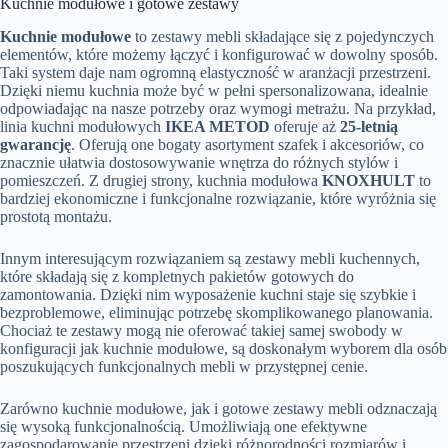
Kuchnie modułowe i gotowe zestawy
Kuchnie modułowe
to zestawy mebli składające się z pojedynczych
elementów, które możemy łączyć i konfigurować w dowolny sposób.
Taki system daje nam ogromną elastyczność w aranżacji przestrzeni.
Dzięki niemu kuchnia może być w pełni spersonalizowana, idealnie
odpowiadając na nasze potrzeby oraz wymogi metrażu. Na przykład,
linia kuchni modułowych
IKEA METOD
oferuje aż
25-letnią
gwarancję
. Oferują one bogaty asortyment szafek i akcesoriów, co
znacznie ułatwia dostosowywanie wnętrza do różnych stylów i
pomieszczeń. Z drugiej strony, kuchnia modułowa
KNOXHULT
to
bardziej ekonomiczne i funkcjonalne rozwiązanie, które wyróżnia się
prostotą montażu.
Innym interesującym rozwiązaniem są zestawy mebli kuchennych,
które składają się z kompletnych pakietów gotowych do
zamontowania. Dzięki nim wyposażenie kuchni staje się szybkie i
bezproblemowe, eliminując potrzebę skomplikowanego planowania.
Chociaż te zestawy mogą nie oferować takiej samej swobody w
konfiguracji jak kuchnie modułowe, są doskonałym wyborem dla osób
poszukujących funkcjonalnych mebli w przystępnej cenie.
Zarówno kuchnie modułowe, jak i gotowe zestawy mebli odznaczają
się wysoką funkcjonalnością. Umożliwiają one efektywne
zagospodarowanie przestrzeni dzięki różnorodności rozmiarów i