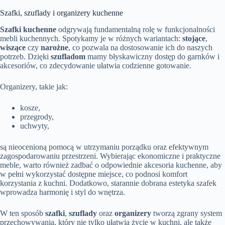
Szafki, szuflady i organizery kuchenne
Szafki kuchenne
odgrywają fundamentalną rolę w funkcjonalności
mebli kuchennych. Spotykamy je w różnych wariantach:
stojące
,
wiszące
czy
narożne
, co pozwala na dostosowanie ich do naszych
potrzeb. Dzięki
szufladom
mamy błyskawiczny dostęp do garnków i
akcesoriów, co zdecydowanie ułatwia codzienne gotowanie.
Organizery, takie jak:
kosze,
przegrody,
uchwyty,
są nieocenioną pomocą w utrzymaniu porządku oraz efektywnym
zagospodarowaniu przestrzeni. Wybierając ekonomiczne i praktyczne
meble, warto również zadbać o odpowiednie akcesoria kuchenne, aby
w pełni wykorzystać dostępne miejsce, co podnosi komfort
korzystania z kuchni. Dodatkowo, starannie dobrana estetyka szafek
wprowadza harmonię i styl do wnętrza.
W ten sposób
szafki
,
szuflady
oraz
organizery
tworzą zgrany system
przechowywania, który nie tylko ułatwia życie w kuchni, ale także