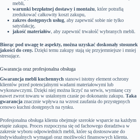
mebli,
warunki bezpłatnej dostawy i montażu
, które potrafią
zredukować całkowity koszt zakupu,
zakres dostępnych usług
, aby zapewnić sobie nie tylko
satysfakcję,
jakość materiałów
, aby zapewnić trwałość wybranych mebli.
Biorąc pod uwagę te aspekty, można uzyskać doskonały stosunek
jakości do ceny.
Dzięki temu zakupy stają się przyjemniejsze i mniej
stresujące.
Gwarancja oraz profesjonalna obsługa
Gwarancja mebli kuchennych
stanowi istotny element ochrony
klientów przed potencjalnymi wadami materiałowymi lub
wykonawczymi. Dzięki niej można liczyć na serwis, wymianę czy
nawet zwrot towaru w ustalonym czasie po dokonaniu zakupu.
Taka
gwarancja
znacznie wpływa na wzrost zaufania do przystępnych
cenowo kuchni dostępnych na rynku.
Profesjonalna obsługa klienta obejmuje szerokie wsparcie na każdym
etapie zakupu. Proces rozpoczyna się od fachowego doradztwa w
zakresie wyboru odpowiednich mebli, które są dostosowane do
indywidualnych wymagań oraz możliwości finansowych klienta.