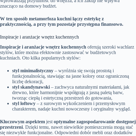
wprowadzają przytulność do wnętrza, a ich zakup nie wpływa
znacząco na domowy budżet.
W ten sposób metamorfoza kuchni łączy estetykę z
praktycznością, a przy tym pozostaje przystępna finansowo.
Inspiracje i aranżacje wnętrz kuchennych
Inspiracje i aranżacje wnętrz kuchennych
oferują szeroki wachlarz
stylów, które można efektownie zastosować w budżetowych
kuchniach. Oto kilka popularnych stylów:
styl minimalistyczny
– wyróżnia się swoją prostotą i
funkcjonalnością, stawiając na jasne kolory oraz ograniczoną
liczbę dekoracji,
styl skandynawski
– zachwyca naturalnymi materiałami, jak
drewno, które harmonijnie współgrają z jasną paletą barw,
tworząc ciepłą i estetyczną przestrzeń do gotowania,
styl loftowy
– z surowym wykończeniem i przemysłowym
charakterem, nadaje kuchni nowoczesny i oryginalny wygląd.
Kluczowym aspektem
jest
optymalne zagospodarowanie dostępnej
przestrzeni
. Dzięki temu, nawet niewielkie pomieszczenia mogą stać
się niezwykle funkcjonalne. Odpowiedni dobór mebli oraz dodatków