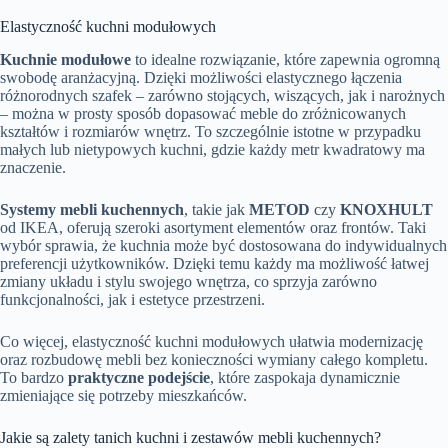
Elastyczność kuchni modułowych
Kuchnie modułowe
to idealne rozwiązanie, które zapewnia ogromną
swobodę aranżacyjną. Dzięki możliwości elastycznego łączenia
różnorodnych szafek – zarówno stojących, wiszących, jak i narożnych
– można w prosty sposób dopasować meble do zróżnicowanych
kształtów i rozmiarów wnętrz. To szczególnie istotne w przypadku
małych lub nietypowych kuchni, gdzie każdy metr kwadratowy ma
znaczenie.
Systemy mebli kuchennych
, takie jak
METOD
czy
KNOXHULT
od IKEA, oferują szeroki asortyment elementów oraz frontów. Taki
wybór sprawia, że kuchnia może być dostosowana do indywidualnych
preferencji użytkowników. Dzięki temu każdy ma możliwość łatwej
zmiany układu i stylu swojego wnętrza, co sprzyja zarówno
funkcjonalności, jak i estetyce przestrzeni.
Co więcej, elastyczność kuchni modułowych ułatwia modernizację
oraz rozbudowę mebli bez konieczności wymiany całego kompletu.
To bardzo
praktyczne podejście
, które zaspokaja dynamicznie
zmieniające się potrzeby mieszkańców.
Jakie są zalety tanich kuchni i zestawów mebli kuchennych?