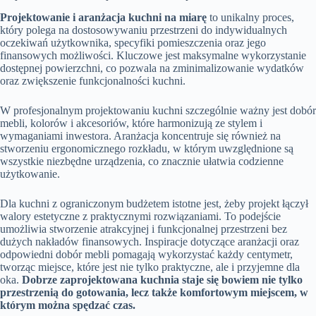
Projektowanie i aranżacja kuchni na miarę
to unikalny proces,
który polega na dostosowywaniu przestrzeni do indywidualnych
oczekiwań użytkownika, specyfiki pomieszczenia oraz jego
finansowych możliwości. Kluczowe jest maksymalne wykorzystanie
dostępnej powierzchni, co pozwala na zminimalizowanie wydatków
oraz zwiększenie funkcjonalności kuchni.
W profesjonalnym projektowaniu kuchni szczególnie ważny jest dobór
mebli, kolorów i akcesoriów, które harmonizują ze stylem i
wymaganiami inwestora. Aranżacja koncentruje się również na
stworzeniu ergonomicznego rozkładu, w którym uwzględnione są
wszystkie niezbędne urządzenia, co znacznie ułatwia codzienne
użytkowanie.
Dla kuchni z ograniczonym budżetem istotne jest, żeby projekt łączył
walory estetyczne z praktycznymi rozwiązaniami. To podejście
umożliwia stworzenie atrakcyjnej i funkcjonalnej przestrzeni bez
dużych nakładów finansowych. Inspiracje dotyczące aranżacji oraz
odpowiedni dobór mebli pomagają wykorzystać każdy centymetr,
tworząc miejsce, które jest nie tylko praktyczne, ale i przyjemne dla
oka.
Dobrze zaprojektowana kuchnia staje się bowiem nie tylko
przestrzenią do gotowania, lecz także komfortowym miejscem, w
którym można spędzać czas.