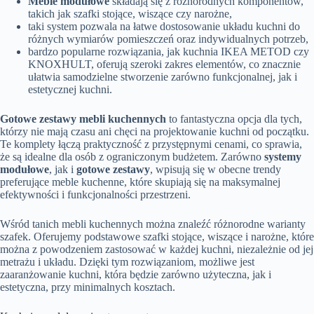
Meble modułowe
składają się z różnorodnych komponentów,
takich jak szafki stojące, wiszące czy narożne,
taki system pozwala na łatwe dostosowanie układu kuchni do
różnych wymiarów pomieszczeń oraz indywidualnych potrzeb,
bardzo popularne rozwiązania, jak kuchnia IKEA METOD czy
KNOXHULT, oferują szeroki zakres elementów, co znacznie
ułatwia samodzielne stworzenie zarówno funkcjonalnej, jak i
estetycznej kuchni.
Gotowe zestawy mebli kuchennych
to fantastyczna opcja dla tych,
którzy nie mają czasu ani chęci na projektowanie kuchni od początku.
Te komplety łączą praktyczność z przystępnymi cenami, co sprawia,
że są idealne dla osób z ograniczonym budżetem. Zarówno
systemy
modułowe
, jak i
gotowe zestawy
, wpisują się w obecne trendy
preferujące meble kuchenne, które skupiają się na maksymalnej
efektywności i funkcjonalności przestrzeni.
Wśród tanich mebli kuchennych można znaleźć różnorodne warianty
szafek. Oferujemy podstawowe szafki stojące, wiszące i narożne, które
można z powodzeniem zastosować w każdej kuchni, niezależnie od jej
metrażu i układu. Dzięki tym rozwiązaniom, możliwe jest
zaaranżowanie kuchni, która będzie zarówno użyteczna, jak i
estetyczna, przy minimalnych kosztach.