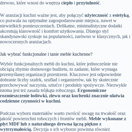
drewno, które wnosi do wnętrza
ciepło
i
przytulność
.
W aranżacji kuchni ważne jest, aby połączyć
użyteczność
z
estetyką
,
co pozwala na optymalne zagospodarowanie miejsca, nawet w
niewielkich pomieszczeniach. Delikatne, minimalistyczne dodatki
akcentują klarowność i komfort użytkowania. Dlatego styl
skandynawski zyskuje na popularności, zarówno w klasycznych, jak i
nowoczesnych aranżacjach.
Jak wybrać funkcjonalne i tanie meble kuchenne?
Wybór funkcjonalnych mebli do kuchni, które jednocześnie nie
obciążą zbytnio domowego budżetu, to zadanie, które wymaga
przemyślanej organizacji przestrzeni. Kluczowe jest odpowiednie
dobranie liczby szafek, szuflad i organizerów, tak by skutecznie
przechowywać naczynia, sztućce i produkty spożywcze. Niezwykle
istotna jest też zasada trójkąta roboczego.
Ergonomiczne
rozmieszczenie lodówki, zlewu oraz kuchenki znacznie ułatwia
codzienne czynności w kuchni.
Podczas wyboru materiałów warto zwrócić uwagę na trwałość oraz
jakość powierzchni roboczych i frontów mebli.
Meble wykonane z
płyt MDF lub z naturalnego drewna łączą piękno z
wytrzymałością.
Decyzja o ich wyborze powinna również