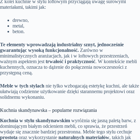
Z kolei kuchnie w stylu loftowym przyciągają uwagę surowymi
materiałami, takimi jak:
drewno,
metal,
beton.
Te elementy wprowadzają industrialny sznyt, jednocześnie
gwarantując wysoką funkcjonalność.
Zarówno w
minimalistycznych aranżacjach, jak i w loftowych przestrzeniach,
ważnym aspektem jest
trwałość i praktyczność
. W kontekście mebli
kuchennych, oznacza to dążenie do połączenia nowoczesności z
przystępną ceną.
Meble w tych stylach
nie tylko wzbogacają estetykę kuchni, ale także
ułatwiają codzienne użytkowanie dzięki starannemu projektowi oraz
solidnemu wykonaniu.
Kuchnia skandynawska – popularne rozwiązania
Kuchnia w stylu skandynawskim
wyróżnia się jasną paletą barw, z
dominującym białym odcieniem mebli, co sprawia, że przestrzeń
wydaje się znacznie bardziej przestronna. Meble tego stylu cechuje
prostota
oraz wykorzystanie
naturalnych materiałów
, takich jak