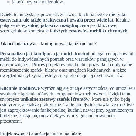
jakość użytych materiałów.
Dzięki temu zyskasz pewność, że Twoja kuchnia będzie
nie tylko
estetyczna, ale także praktyczna i trwała przez wiele lat
. Idealne
połączenie
wysokiej jakości z rozsądną ceną
jest kluczowe,
szczególnie w kontekście
tańszych zestawów mebli kuchennych
.
Jak personalizować i konfigurować tanie kuchnie?
Personalizacja i konfiguracja tanich kuchni
polega na dopasowaniu
mebli do indywidualnych potrzeb oraz warunków panujących w
danym wnętrzu. Proces projektowania kuchni pozwala na optymalne
rozmieszczenie szafek, blatów oraz urządzeń kuchennych, a także
uwzględnia styl życia i estetyczne preferencje jej użytkowników.
Kuchnie modułowe
wyróżniają się dużą elastycznością, co umożliwia
swobodne łączenie różnych komponentów meblowych. Dzięki temu
stworzysz
unikalne zestawy szafek i frontów
, które nie tylko będą
estetyczne, ale także praktyczne. Takie podejście sprawia, że możliwe
jest zaprojektowanie funkcjonalnej kuchni, nawet przy ograniczonym
budżecie, łącząc piękno z efektywnym zagospodarowaniem
przestrzeni.
Projektowanie i aranżacja kuchni na miarę