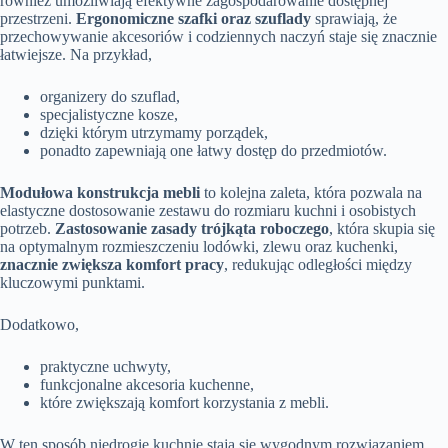
również umożliwiają efektywne zagospodarowanie dostępnej
przestrzeni.
Ergonomiczne szafki oraz szuflady
sprawiają, że
przechowywanie akcesoriów i codziennych naczyń staje się znacznie
łatwiejsze. Na przykład,
organizery do szuflad,
specjalistyczne kosze,
dzięki którym utrzymamy porządek,
ponadto zapewniają one łatwy dostęp do przedmiotów.
Modułowa konstrukcja mebli
to kolejna zaleta, która pozwala na
elastyczne dostosowanie zestawu do rozmiaru kuchni i osobistych
potrzeb.
Zastosowanie zasady trójkąta roboczego
, która skupia się
na optymalnym rozmieszczeniu lodówki, zlewu oraz kuchenki,
znacznie zwiększa komfort pracy
, redukując odległości między
kluczowymi punktami.
Dodatkowo,
praktyczne uchwyty,
funkcjonalne akcesoria kuchenne,
które zwiększają komfort korzystania z mebli.
W ten sposób niedrogie kuchnie stają się wygodnym rozwiązaniem,