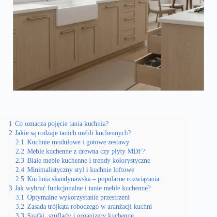
1
Co oznacza pojęcie tania kuchnia?
2
Jakie są rodzaje tanich mebli kuchennych?
2.1
Kuchnie modułowe i gotowe zestawy
2.2
Meble kuchenne z drewna czy płyty MDF?
2.3
Białe meble kuchenne i trendy kolorystyczne
2.4
Minimalistyczny styl i kuchnie loftowe
2.5
Kuchnia skandynawska – popularne rozwiązania
3
Jak wybrać funkcjonalne i tanie meble kuchenne?
3.1
Optymalne wykorzystanie przestrzeni
3.2
Zasada trójkąta roboczego w aranżacji kuchni
3.3
Szafki, szuflady i organizery kuchenne