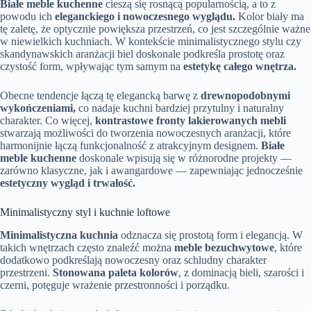
Białe meble kuchenne
cieszą się rosnącą popularnością, a to z
powodu ich
eleganckiego i nowoczesnego wyglądu.
Kolor biały ma
tę zaletę, że optycznie powiększa przestrzeń, co jest szczególnie ważne
w niewielkich kuchniach. W kontekście minimalistycznego stylu czy
skandynawskich aranżacji biel doskonale podkreśla prostotę oraz
czystość form, wpływając tym samym na
estetykę całego wnętrza.
Obecne tendencje łączą tę elegancką barwę z
drewnopodobnymi
wykończeniami,
co nadaje kuchni bardziej przytulny i naturalny
charakter. Co więcej,
kontrastowe fronty lakierowanych mebli
stwarzają możliwości do tworzenia nowoczesnych aranżacji, które
harmonijnie łączą funkcjonalność z atrakcyjnym designem.
Białe
meble kuchenne
doskonale wpisują się w różnorodne projekty —
zarówno klasyczne, jak i awangardowe — zapewniając jednocześnie
estetyczny wygląd i trwałość.
Minimalistyczny styl i kuchnie loftowe
Minimalistyczna kuchnia
odznacza się prostotą form i elegancją. W
takich wnętrzach często znaleźć można
meble bezuchwytowe
, które
dodatkowo podkreślają nowoczesny oraz schludny charakter
przestrzeni.
Stonowana paleta kolorów
, z dominacją bieli, szarości i
czerni, potęguje wrażenie przestronności i porządku.