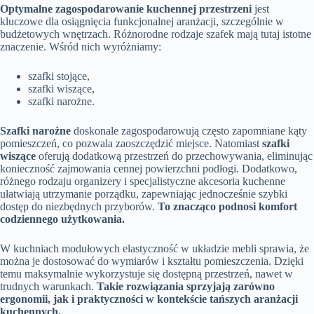
Optymalne zagospodarowanie kuchennej przestrzeni
jest
kluczowe dla osiągnięcia funkcjonalnej aranżacji, szczególnie w
budżetowych wnętrzach. Różnorodne rodzaje szafek mają tutaj istotne
znaczenie. Wśród nich wyróżniamy:
szafki stojące,
szafki wiszące,
szafki narożne.
Szafki narożne
doskonale zagospodarowują często zapomniane kąty
pomieszczeń, co pozwala zaoszczędzić miejsce. Natomiast
szafki
wiszące
oferują dodatkową przestrzeń do przechowywania, eliminując
konieczność zajmowania cennej powierzchni podłogi. Dodatkowo,
różnego rodzaju organizery i specjalistyczne akcesoria kuchenne
ułatwiają utrzymanie porządku, zapewniając jednocześnie szybki
dostęp do niezbędnych przyborów.
To znacząco podnosi komfort
codziennego użytkowania.
W kuchniach modułowych elastyczność w układzie mebli sprawia, że
można je dostosować do wymiarów i kształtu pomieszczenia. Dzięki
temu maksymalnie wykorzystuje się dostępną przestrzeń, nawet w
trudnych warunkach.
Takie rozwiązania sprzyjają zarówno
ergonomii, jak i praktyczności w kontekście tańszych aranżacji
kuchennych.