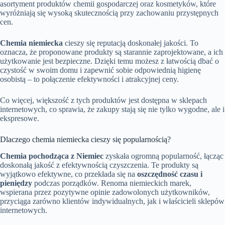
asortyment produktów chemii gospodarczej oraz kosmetyków, które
wyróżniają się wysoką skutecznością przy zachowaniu przystępnych
cen.
Chemia niemiecka
cieszy się reputacją doskonałej jakości. To
oznacza, że proponowane produkty są starannie zaprojektowane, a ich
użytkowanie jest bezpieczne. Dzięki temu możesz z łatwością dbać o
czystość w swoim domu i zapewnić sobie odpowiednią higienę
osobistą – to połączenie efektywności i atrakcyjnej ceny.
Co więcej, większość z tych produktów jest dostępna w sklepach
internetowych, co sprawia, że zakupy stają się nie tylko wygodne, ale i
ekspresowe.
Dlaczego chemia niemiecka cieszy się popularnością?
Chemia pochodząca z Niemiec
zyskała ogromną popularność, łącząc
doskonałą jakość z efektywnością czyszczenia. Te produkty są
wyjątkowo efektywne, co przekłada się na
oszczędność czasu i
pieniędzy
podczas porządków. Renoma niemieckich marek,
wspierana przez pozytywne opinie zadowolonych użytkowników,
przyciąga zarówno klientów indywidualnych, jak i właścicieli sklepów
internetowych.