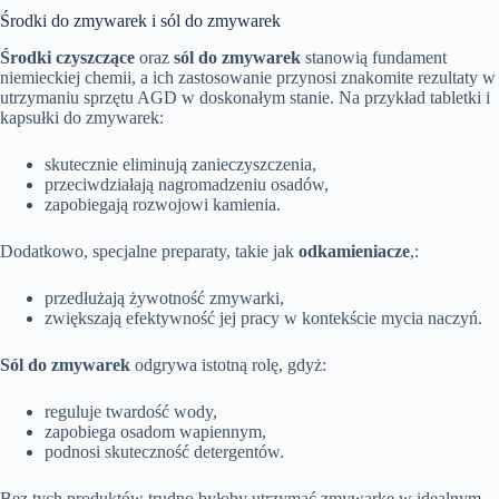
Środki do zmywarek i sól do zmywarek
Środki czyszczące
oraz
sól do zmywarek
stanowią fundament
niemieckiej chemii, a ich zastosowanie przynosi znakomite rezultaty w
utrzymaniu sprzętu AGD w doskonałym stanie. Na przykład tabletki i
kapsułki do zmywarek:
skutecznie eliminują zanieczyszczenia,
przeciwdziałają nagromadzeniu osadów,
zapobiegają rozwojowi kamienia.
Dodatkowo, specjalne preparaty, takie jak
odkamieniacze
,:
przedłużają żywotność zmywarki,
zwiększają efektywność jej pracy w kontekście mycia naczyń.
Sól do zmywarek
odgrywa istotną rolę, gdyż:
reguluje twardość wody,
zapobiega osadom wapiennym,
podnosi skuteczność detergentów.
Bez tych produktów trudno byłoby utrzymać zmywarkę w idealnym