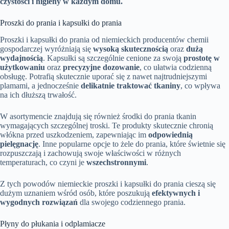
czystości i higieny w każdym domu.
Proszki do prania i kapsułki do prania
Proszki i kapsułki do prania od niemieckich producentów chemii
gospodarczej wyróżniają się
wysoką skutecznością
oraz
dużą
wydajnością
. Kapsułki są szczególnie cenione za swoją
prostotę w
użytkowaniu
oraz
precyzyjne dozowanie
, co ułatwia codzienną
obsługę. Potrafią skutecznie uporać się z nawet najtrudniejszymi
plamami, a jednocześnie
delikatnie traktować tkaniny
, co wpływa
na ich dłuższą trwałość.
W asortymencie znajdują się również środki do prania tkanin
wymagających szczególnej troski. Te produkty skutecznie chronią
włókna przed uszkodzeniem, zapewniając im
odpowiednią
pielęgnację
. Inne popularne opcje to żele do prania, które świetnie się
rozpuszczają i zachowują swoje właściwości w różnych
temperaturach, co czyni je
wszechstronnymi
.
Z tych powodów niemieckie proszki i kapsułki do prania cieszą się
dużym uznaniem wśród osób, które poszukują
efektywnych i
wygodnych rozwiązań
dla swojego codziennego prania.
Płyny do płukania i odplamiacze