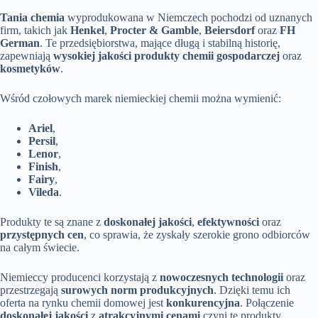
Tania chemia
wyprodukowana w Niemczech pochodzi od uznanych
firm, takich jak
Henkel
,
Procter & Gamble
,
Beiersdorf
oraz
FH
German
. Te przedsiębiorstwa, mające długą i stabilną historię,
zapewniają
wysokiej jakości produkty chemii gospodarczej
oraz
kosmetyków
.
Wśród czołowych marek niemieckiej chemii można wymienić:
Ariel
,
Persil
,
Lenor
,
Finish
,
Fairy
,
Vileda
.
Produkty te są znane z
doskonałej jakości
,
efektywności
oraz
przystępnych cen
, co sprawia, że zyskały szerokie grono odbiorców
na całym świecie.
Niemieccy producenci korzystają z
nowoczesnych technologii
oraz
przestrzegają
surowych norm produkcyjnych
. Dzięki temu ich
oferta na rynku chemii domowej jest
konkurencyjna
. Połączenie
doskonałej jakości
z
atrakcyjnymi cenami
czyni te produkty