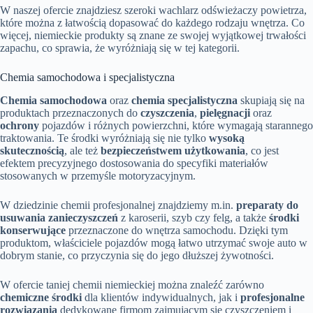
W naszej ofercie znajdziesz szeroki wachlarz odświeżaczy powietrza,
które można z łatwością dopasować do każdego rodzaju wnętrza. Co
więcej, niemieckie produkty są znane ze swojej wyjątkowej trwałości
zapachu, co sprawia, że wyróżniają się w tej kategorii.
Chemia samochodowa i specjalistyczna
Chemia samochodowa
oraz
chemia specjalistyczna
skupiają się na
produktach przeznaczonych do
czyszczenia
,
pielęgnacji
oraz
ochrony
pojazdów i różnych powierzchni, które wymagają starannego
traktowania. Te środki wyróżniają się nie tylko
wysoką
skutecznością
, ale też
bezpieczeństwem użytkowania
, co jest
efektem precyzyjnego dostosowania do specyfiki materiałów
stosowanych w przemyśle motoryzacyjnym.
W dziedzinie chemii profesjonalnej znajdziemy m.in.
preparaty do
usuwania zanieczyszczeń
z karoserii, szyb czy felg, a także
środki
konserwujące
przeznaczone do wnętrza samochodu. Dzięki tym
produktom, właściciele pojazdów mogą łatwo utrzymać swoje auto w
dobrym stanie, co przyczynia się do jego dłuższej żywotności.
W ofercie taniej chemii niemieckiej można znaleźć zarówno
chemiczne środki
dla klientów indywidualnych, jak i
profesjonalne
rozwiązania
dedykowane firmom zajmującym się czyszczeniem i