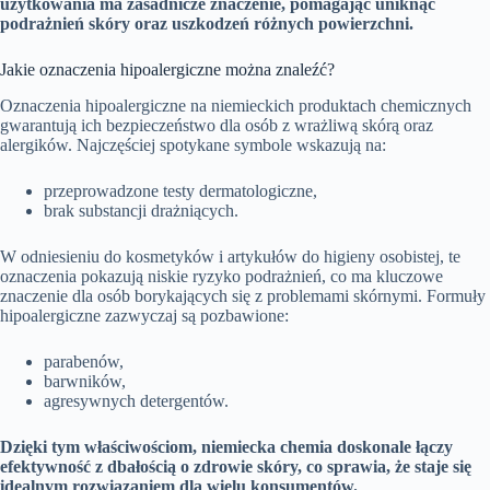
użytkowania ma zasadnicze znaczenie, pomagając uniknąć
podrażnień skóry oraz uszkodzeń różnych powierzchni.
Jakie oznaczenia hipoalergiczne można znaleźć?
Oznaczenia hipoalergiczne na niemieckich produktach chemicznych
gwarantują ich bezpieczeństwo dla osób z wrażliwą skórą oraz
alergików. Najczęściej spotykane symbole wskazują na:
przeprowadzone testy dermatologiczne,
brak substancji drażniących.
W odniesieniu do kosmetyków i artykułów do higieny osobistej, te
oznaczenia pokazują niskie ryzyko podrażnień, co ma kluczowe
znaczenie dla osób borykających się z problemami skórnymi. Formuły
hipoalergiczne zazwyczaj są pozbawione:
parabenów,
barwników,
agresywnych detergentów.
Dzięki tym właściwościom, niemiecka chemia doskonale łączy
efektywność z dbałością o zdrowie skóry, co sprawia, że staje się
idealnym rozwiązaniem dla wielu konsumentów.