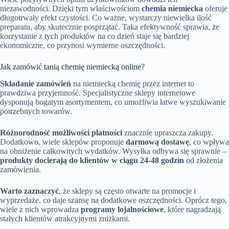
niezawodności. Dzięki tym właściwościom
chemia niemiecka
oferuje
długotrwały efekt czystości. Co ważne, wystarczy niewielka ilość
preparatu, aby skutecznie posprzątać. Taka efektywność sprawia, że
korzystanie z tych produktów na co dzień staje się bardziej
ekonomiczne, co przynosi wymierne oszczędności.
Jak zamówić tanią chemię niemiecką online?
Składanie zamówień
na niemiecką chemię przez internet to
prawdziwa przyjemność. Specjalistyczne sklepy internetowe
dysponują bogatym asortymentem, co umożliwia łatwe wyszukiwanie
potrzebnych towarów.
Różnorodność możliwości płatności
znacznie upraszcza zakupy.
Dodatkowo, wiele sklepów proponuje
darmową dostawę
, co wpływa
na obniżenie całkowitych wydatków. Wysyłka odbywa się sprawnie –
produkty docierają do klientów w ciągu 24-48 godzin
od złożenia
zamówienia.
Warto zaznaczyć
, że sklepy są często otwarte na promocje i
wyprzedaże, co daje szansę na dodatkowe oszczędności. Oprócz tego,
wiele z nich wprowadza
programy lojalnościowe
, które nagradzają
stałych klientów atrakcyjnymi zniżkami.