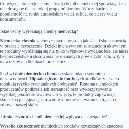
Co więcej, atrakcyjne ceny tańszej chemii niemieckiej sprawiają, że są
one dostępne dla szerokiej grupy odbiorców. W rezultacie ich
popularność na rynku europejskim wciąż rośnie, co cieszy wielu
konsumentów.
Jakie cechy wyróżniają chemię niemiecką?
Niemiecka chemia
zachwyca swoją wysoką jakością i skutecznością
w procesie czyszczenia. Dzięki intensywnym substancjom aktywnym,
te produkty wyróżniają się nie tylko wyjątkową wydajnością, ale także
bezpieczeństwem stosowania na rozmaitych powierzchniach, w tym
na wrażliwych tkaninach oraz skórze.
Stąd właśnie
niemiecka chemia
zyskała miano synonimu
niezawodności.
Hipoalergiczne formuły
tych środków znacząco
redukują ryzyko ewentualnych podrażnień. Renoma niemieckich
producentów podkreśla ich staranność oraz wykorzystywanie
wysokiej jakości surowców. Co więcej, te produkty zapewniają
skuteczną pielęgnację zarówno w domowych warunkach, jak i dla
zdrowia naszej skóry.
Jak skuteczność chemii niemieckiej wpływa na sprzątanie?
Wysoka skuteczność
niemieckich środków czyszczących znacząco