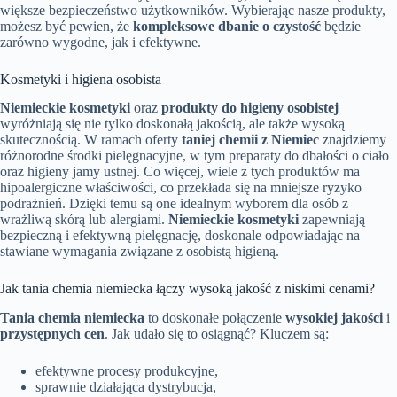
większe bezpieczeństwo użytkowników. Wybierając nasze produkty,
możesz być pewien, że
kompleksowe dbanie o czystość
będzie
zarówno wygodne, jak i efektywne.
Kosmetyki i higiena osobista
Niemieckie kosmetyki
oraz
produkty do higieny osobistej
wyróżniają się nie tylko doskonałą jakością, ale także wysoką
skutecznością. W ramach oferty
taniej chemii z Niemiec
znajdziemy
różnorodne środki pielęgnacyjne, w tym preparaty do dbałości o ciało
oraz higieny jamy ustnej. Co więcej, wiele z tych produktów ma
hipoalergiczne właściwości, co przekłada się na mniejsze ryzyko
podrażnień. Dzięki temu są one idealnym wyborem dla osób z
wrażliwą skórą lub alergiami.
Niemieckie kosmetyki
zapewniają
bezpieczną i efektywną pielęgnację, doskonale odpowiadając na
stawiane wymagania związane z osobistą higieną.
Jak tania chemia niemiecka łączy wysoką jakość z niskimi cenami?
Tania chemia niemiecka
to doskonałe połączenie
wysokiej jakości
i
przystępnych cen
. Jak udało się to osiągnąć? Kluczem są:
efektywne procesy produkcyjne,
sprawnie działająca dystrybucja,