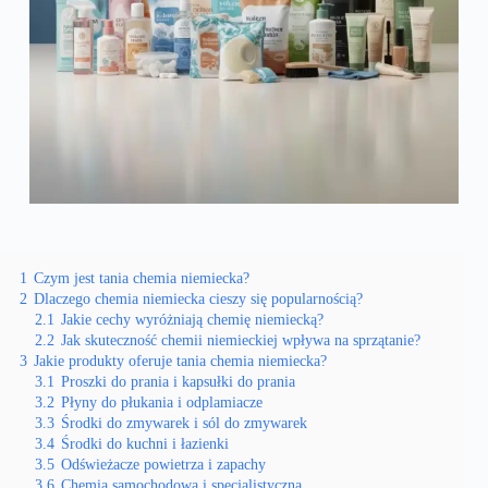
1
Czym jest tania chemia niemiecka?
2
Dlaczego chemia niemiecka cieszy się popularnością?
2.1
Jakie cechy wyróżniają chemię niemiecką?
2.2
Jak skuteczność chemii niemieckiej wpływa na sprzątanie?
3
Jakie produkty oferuje tania chemia niemiecka?
3.1
Proszki do prania i kapsułki do prania
3.2
Płyny do płukania i odplamiacze
3.3
Środki do zmywarek i sól do zmywarek
3.4
Środki do kuchni i łazienki
3.5
Odświeżacze powietrza i zapachy
3.6
Chemia samochodowa i specjalistyczna