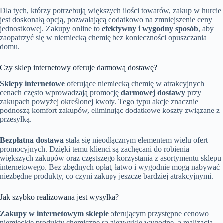
Dla tych, którzy potrzebują większych ilości towarów, zakup w hurcie
jest doskonałą opcją, pozwalającą dodatkowo na zmniejszenie ceny
jednostkowej. Zakupy online to
efektywny i wygodny sposób
, aby
zaopatrzyć się w niemiecką chemię bez konieczności opuszczania
domu.
Czy sklep internetowy oferuje darmową dostawę?
Sklepy internetowe
oferujące niemiecką chemię w atrakcyjnych
cenach często wprowadzają promocję
darmowej dostawy
przy
zakupach powyżej określonej kwoty. Tego typu akcje znacznie
podnoszą komfort zakupów, eliminując dodatkowe koszty związane z
przesyłką.
Bezpłatna dostawa
stała się nieodłącznym elementem wielu ofert
promocyjnych. Dzięki temu klienci są zachęcani do robienia
większych zakupów oraz częstszego korzystania z asortymentu sklepu
internetowego. Bez zbędnych opłat, łatwo i wygodnie mogą nabywać
niezbędne produkty, co czyni zakupy jeszcze bardziej atrakcyjnymi.
Jak szybko realizowana jest wysyłka?
Zakupy w internetowym sklepie
oferującym przystępne cenowo
niemieckie produkty chemiczne są niezwykle wygodne, a realizacja