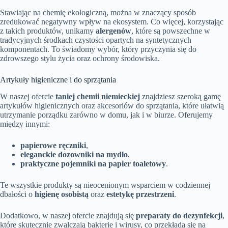
Stawiając na chemię ekologiczną, można w znaczący sposób
zredukować negatywny wpływ na ekosystem. Co więcej, korzystając
z takich produktów, unikamy
alergenów
, które są powszechne w
tradycyjnych środkach czystości opartych na syntetycznych
komponentach. To świadomy wybór, który przyczynia się do
zdrowszego stylu życia oraz ochrony środowiska.
Artykuły higieniczne i do sprzątania
W naszej ofercie
taniej chemii niemieckiej
znajdziesz szeroką gamę
artykułów higienicznych oraz akcesoriów do sprzątania, które ułatwią
utrzymanie porządku zarówno w domu, jak i w biurze. Oferujemy
między innymi:
papierowe ręczniki
,
eleganckie dozowniki na mydło
,
praktyczne pojemniki na papier toaletowy
.
Te wszystkie produkty są nieocenionym wsparciem w codziennej
dbałości o
higienę osobistą
oraz
estetykę przestrzeni
.
Dodatkowo, w naszej ofercie znajdują się
preparaty do dezynfekcji
,
które skutecznie zwalczają bakterie i wirusy, co przekłada się na