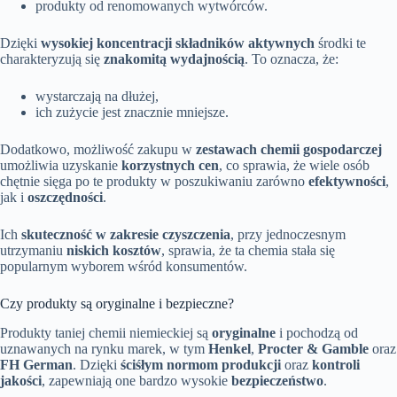
produkty od renomowanych wytwórców.
Dzięki
wysokiej koncentracji składników aktywnych
środki te
charakteryzują się
znakomitą wydajnością
. To oznacza, że:
wystarczają na dłużej,
ich zużycie jest znacznie mniejsze.
Dodatkowo, możliwość zakupu w
zestawach chemii gospodarczej
umożliwia uzyskanie
korzystnych cen
, co sprawia, że wiele osób
chętnie sięga po te produkty w poszukiwaniu zarówno
efektywności
,
jak i
oszczędności
.
Ich
skuteczność w zakresie czyszczenia
, przy jednoczesnym
utrzymaniu
niskich kosztów
, sprawia, że ta chemia stała się
popularnym wyborem wśród konsumentów.
Czy produkty są oryginalne i bezpieczne?
Produkty taniej chemii niemieckiej są
oryginalne
i pochodzą od
uznawanych na rynku marek, w tym
Henkel
,
Procter & Gamble
oraz
FH German
. Dzięki
ściśłym normom produkcji
oraz
kontroli
jakości
, zapewniają one bardzo wysokie
bezpieczeństwo
.