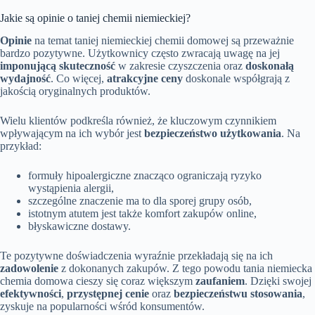
Jakie są opinie o taniej chemii niemieckiej?
Opinie
na temat taniej niemieckiej chemii domowej są przeważnie
bardzo pozytywne. Użytkownicy często zwracają uwagę na jej
imponującą skuteczność
w zakresie czyszczenia oraz
doskonałą
wydajność
. Co więcej,
atrakcyjne ceny
doskonale współgrają z
jakością oryginalnych produktów.
Wielu klientów podkreśla również, że kluczowym czynnikiem
wpływającym na ich wybór jest
bezpieczeństwo użytkowania
. Na
przykład:
formuły hipoalergiczne znacząco ograniczają ryzyko
wystąpienia alergii,
szczególne znaczenie ma to dla sporej grupy osób,
istotnym atutem jest także komfort zakupów online,
błyskawiczne dostawy.
Te pozytywne doświadczenia wyraźnie przekładają się na ich
zadowolenie
z dokonanych zakupów. Z tego powodu tania niemiecka
chemia domowa cieszy się coraz większym
zaufaniem
. Dzięki swojej
efektywności
,
przystępnej cenie
oraz
bezpieczeństwu stosowania
,
zyskuje na popularności wśród konsumentów.