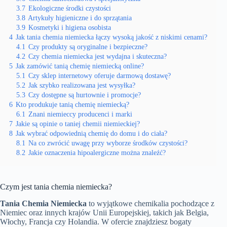
3.7
Ekologiczne środki czystości
3.8
Artykuły higieniczne i do sprzątania
3.9
Kosmetyki i higiena osobista
4
Jak tania chemia niemiecka łączy wysoką jakość z niskimi cenami?
4.1
Czy produkty są oryginalne i bezpieczne?
4.2
Czy chemia niemiecka jest wydajna i skuteczna?
5
Jak zamówić tanią chemię niemiecką online?
5.1
Czy sklep internetowy oferuje darmową dostawę?
5.2
Jak szybko realizowana jest wysyłka?
5.3
Czy dostępne są hurtownie i promocje?
6
Kto produkuje tanią chemię niemiecką?
6.1
Znani niemieccy producenci i marki
7
Jakie są opinie o taniej chemii niemieckiej?
8
Jak wybrać odpowiednią chemię do domu i do ciała?
8.1
Na co zwrócić uwagę przy wyborze środków czystości?
8.2
Jakie oznaczenia hipoalergiczne można znaleźć?
Czym jest tania chemia niemiecka?
Tania Chemia Niemiecka
to wyjątkowe chemikalia pochodzące z
Niemiec oraz innych krajów Unii Europejskiej, takich jak Belgia,
Włochy, Francja czy Holandia. W ofercie znajdziesz bogaty