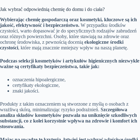
Jak wybrać odpowiednią chemię do domu i do ciała?
Wybierając chemię gospodarczą oraz kosmetyki, kluczowe są ich
jakość, efektywność i bezpieczeństwo.
W przypadku środków
czystości, warto dopasować je do specyficznych rodzajów zabrudzeń
oraz różnych powierzchni. Osoby, które stawiają na zdrowie oraz
ochronę środowiska, z pewnością docenią
ekologiczne środki
czystości
, które mają znacznie mniejszy wpływ na naszą planetę.
Podczas selekcji kosmetyków i artykułów higienicznych niezwykle
ważne są certyfikaty bezpieczeństwa, takie jak:
oznaczenia hipoalergiczne,
certyfikaty ekologiczne,
znaki jakości.
Produkty z takim oznaczeniem są stworzone z myślą o osobach z
wrażliwą skórą, minimalizując ryzyko podrażnień.
Szczegółowa
analiza składów kosmetyków pozwala na uniknięcie szkodliwych
substancji, co z kolei korzystnie wpływa na zdrowie i komfort ich
stosowania.
Mając na uwadze te kryteria, łatwiej jest wybrać właściwe środki