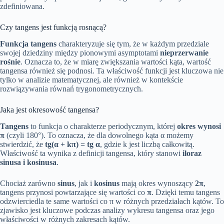
zdefiniowana.
Czy tangens jest funkcją rosnącą?
Funkcja tangens
charakteryzuje się tym, że w każdym przedziale
swojej dziedziny między pionowymi asymptotami
nieprzerwanie
rośnie
. Oznacza to, że w miarę zwiększania wartości kąta, wartość
tangensa również się podnosi. Ta właściwość funkcji jest kluczowa nie
tylko w analizie matematycznej, ale również w kontekście
rozwiązywania równań trygonometrycznych.
Jaka jest okresowość tangensa?
Tangens
to funkcja o charakterze periodycznym, której
okres wynosi
π
(czyli 180°). To oznacza, że dla dowolnego kąta α możemy
stwierdzić, że
tg(α + kπ) = tg α
, gdzie k jest liczbą całkowitą.
Właściwość ta wynika z definicji tangensa, który stanowi
iloraz
sinusa i kosinusa
.
Chociaż zarówno
sinus
, jak i
kosinus
mają okres wynoszący
2π
,
tangens przynosi powtarzające się wartości co
π
. Dzięki temu tangens
odzwierciedla te same wartości co π w różnych przedziałach kątów. To
zjawisko jest kluczowe podczas analizy wykresu tangensa oraz jego
właściwości w różnych zakresach kątów.