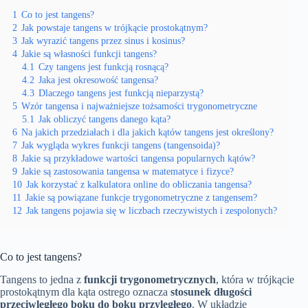
1
Co to jest tangens?
2
Jak powstaje tangens w trójkącie prostokątnym?
3
Jak wyrazić tangens przez sinus i kosinus?
4
Jakie są własności funkcji tangens?
4.1
Czy tangens jest funkcją rosnącą?
4.2
Jaka jest okresowość tangensa?
4.3
Dlaczego tangens jest funkcją nieparzystą?
5
Wzór tangensa i najważniejsze tożsamości trygonometryczne
5.1
Jak obliczyć tangens danego kąta?
6
Na jakich przedziałach i dla jakich kątów tangens jest określony?
7
Jak wygląda wykres funkcji tangens (tangensoida)?
8
Jakie są przykładowe wartości tangensa popularnych kątów?
9
Jakie są zastosowania tangensa w matematyce i fizyce?
10
Jak korzystać z kalkulatora online do obliczania tangensa?
11
Jakie są powiązane funkcje trygonometryczne z tangensem?
12
Jak tangens pojawia się w liczbach rzeczywistych i zespolonych?
Co to jest tangens?
Tangens to jedna z
funkcji trygonometrycznych
, która w trójkącie
prostokątnym dla kąta ostrego oznacza
stosunek długości
przeciwległego boku do boku przyległego
. W układzie