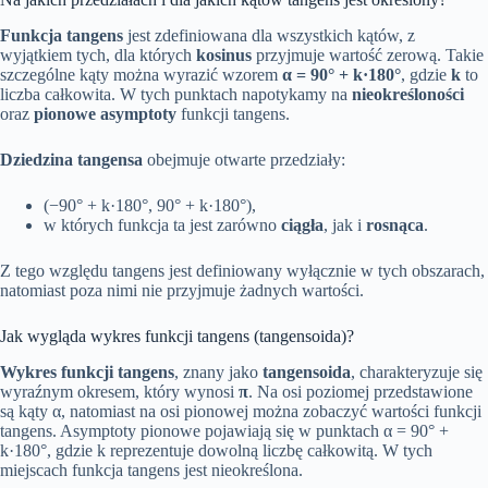
Funkcja tangens
jest zdefiniowana dla wszystkich kątów, z
wyjątkiem tych, dla których
kosinus
przyjmuje wartość zerową. Takie
szczególne kąty można wyrazić wzorem
α = 90° + k·180°
, gdzie
k
to
liczba całkowita. W tych punktach napotykamy na
nieokreśloności
oraz
pionowe asymptoty
funkcji tangens.
Dziedzina tangensa
obejmuje otwarte przedziały:
(−90° + k·180°, 90° + k·180°),
w których funkcja ta jest zarówno
ciągła
, jak i
rosnąca
.
Z tego względu tangens jest definiowany wyłącznie w tych obszarach,
natomiast poza nimi nie przyjmuje żadnych wartości.
Jak wygląda wykres funkcji tangens (tangensoida)?
Wykres funkcji tangens
, znany jako
tangensoida
, charakteryzuje się
wyraźnym okresem, który wynosi
π
. Na osi poziomej przedstawione
są kąty α, natomiast na osi pionowej można zobaczyć wartości funkcji
tangens. Asymptoty pionowe pojawiają się w punktach α = 90° +
k·180°, gdzie k reprezentuje dowolną liczbę całkowitą. W tych
miejscach funkcja tangens jest nieokreślona.