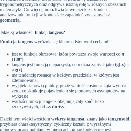
trygonometrycznych oraz odgrywa istotną rolę w różnych obszarach
matematyki. Co więcej, umożliwia łatwe przekształcanie i
analizowanie funkcji w kontekście zagadnień związanych z
geometrią
.
Jakie są własności funkcji tangens?
Funkcja tangens
wyróżnia się kilkoma istotnymi cechami:
jest to funkcja okresowa, która powtarza swoje wartości co
π
(180°)
,
tangens jest funkcją nieparzystą, co można zapisać jako
tg(-x) =
-tg(x)
,
ma tendencję rosnącą w każdym przedziale, w którym jest
zdefiniowana,
wyjątek stanowią punkty, gdzie wartość cosinusa kąta wynosi
zero, co skutkuje pojawieniem się pionowych asymptotów na
wykresie,
wartości funkcji tangens obejmują cały zbiór liczb
rzeczywistych, od
-∞ do +∞
.
Dzięki tym właściwościom
wykres tangensa
, znany jako
tangensoid
,
przybiera charakterystyczny, cykliczny kształt, z wyraźnymi
pionowymi asymptotami w miejscach, gdzie funkcja nie jest