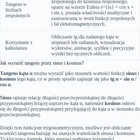
zespolonego do kosinusa zespolonego,
Tangens w
oparty na wzorze Eulera e^{ix} = cos x +
liczbach
i sin x, posiada właściwości analityczne i
zespolonych
zastosowania w teorii funkcji zespolonych
i fal elektromagnetycznych.
Obliczanie tg dla zadanego kąta w
Korzystanie z
stopniach lub radianach, wizualizacja
kalkulatora
wykresów, animacje, szybkie i precyzyjne
wyniki bez ręcznych obliczeń.
Jak wyrazić tangens przez sinus i kosinus?
Tangens kąta α
można wyrazić jako stosunek wartości funkcji
sinus
i
kosinus
tego kąta, co w prosty sposób zapisuje się jako
tg α = sin α /
cos α
.
Sinus
opisuje relację długości przeciwprostokątnej do długości
przyprostokątnej leżącej naprzeciw kąta α, natomiast
kosinus
odnosi
się do długości przyprostokątnej przylegającej do kąta α w stosunku do
przeciwprostokątnej.
Dzięki tym funkcjom trygonometrycznym, możliwe jest obliczanie
wartości tangensa bazując na znanych wartościach sinusa i kosinusa.
To kluczowa formuła, która stanowi podstawę tożsamości