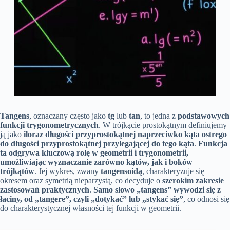
Tangens
, oznaczany często jako
tg
lub
tan
, to jedna z
podstawowych
funkcji trygonometrycznych
. W trójkącie prostokątnym definiujemy
ją jako
iloraz długości przyprostokątnej naprzeciwko kąta ostrego
do długości przyprostokątnej przylegającej do tego kąta
.
Funkcja
ta odgrywa kluczową rolę w geometrii i trygonometrii,
umożliwiając wyznaczanie zarówno kątów, jak i boków
trójkątów
. Jej wykres, zwany
tangensoidą
, charakteryzuje się
okresem oraz symetrią nieparzystą, co decyduje o
szerokim zakresie
zastosowań praktycznych
.
Samo słowo „tangens” wywodzi się z
łaciny, od „tangere”, czyli „dotykać” lub „stykać się”
, co odnosi się
do charakterystycznej własności tej funkcji w geometrii.