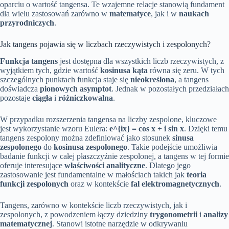
oparciu o wartość tangensa. Te wzajemne relacje stanowią fundament
dla wielu zastosowań zarówno w
matematyce
, jak i w
naukach
przyrodniczych
.
Jak tangens pojawia się w liczbach rzeczywistych i zespolonych?
Funkcja tangens
jest dostępna dla wszystkich liczb rzeczywistych, z
wyjątkiem tych, gdzie wartość
kosinusa kąta
równa się zeru. W tych
szczególnych punktach funkcja staje się
nieokreślona
, a tangens
doświadcza
pionowych asymptot
. Jednak w pozostałych przedziałach
pozostaje
ciągła
i
różniczkowalna
.
W przypadku rozszerzenia tangensa na liczby zespolone, kluczowe
jest wykorzystanie wzoru Eulera:
e^{ix} = cos x + i sin x
. Dzięki temu
tangens zespolony można zdefiniować jako stosunek
sinusa
zespolonego
do
kosinusa zespolonego
. Takie podejście umożliwia
badanie funkcji w całej płaszczyźnie zespolonej, a tangens w tej formie
oferuje interesujące
właściwości analityczne
. Dlatego jego
zastosowanie jest fundamentalne w małościach takich jak
teoria
funkcji zespolonych
oraz w kontekście
fal elektromagnetycznych
.
Tangens, zarówno w kontekście liczb rzeczywistych, jak i
zespolonych, z powodzeniem łączy dziedziny
trygonometrii
i
analizy
matematycznej
. Stanowi istotne narzędzie w odkrywaniu