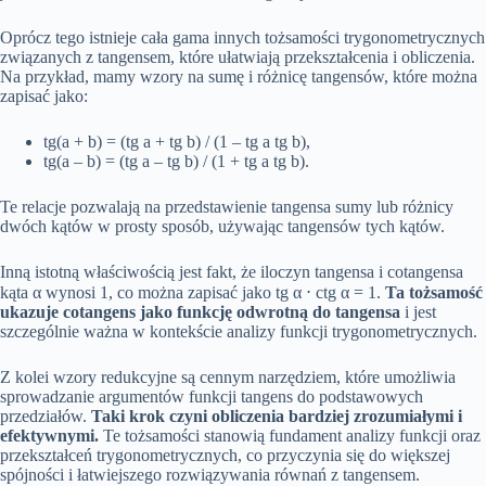
Oprócz tego istnieje cała gama innych tożsamości trygonometrycznych
związanych z tangensem, które ułatwiają przekształcenia i obliczenia.
Na przykład, mamy wzory na sumę i różnicę tangensów, które można
zapisać jako:
tg(a + b) = (tg a + tg b) / (1 – tg a tg b),
tg(a – b) = (tg a – tg b) / (1 + tg a tg b).
Te relacje pozwalają na przedstawienie tangensa sumy lub różnicy
dwóch kątów w prosty sposób, używając tangensów tych kątów.
Inną istotną właściwością jest fakt, że iloczyn tangensa i cotangensa
kąta α wynosi 1, co można zapisać jako tg α ⋅ ctg α = 1.
Ta tożsamość
ukazuje cotangens jako funkcję odwrotną do tangensa
i jest
szczególnie ważna w kontekście analizy funkcji trygonometrycznych.
Z kolei wzory redukcyjne są cennym narzędziem, które umożliwia
sprowadzanie argumentów funkcji tangens do podstawowych
przedziałów.
Taki krok czyni obliczenia bardziej zrozumiałymi i
efektywnymi.
Te tożsamości stanowią fundament analizy funkcji oraz
przekształceń trygonometrycznych, co przyczynia się do większej
spójności i łatwiejszego rozwiązywania równań z tangensem.