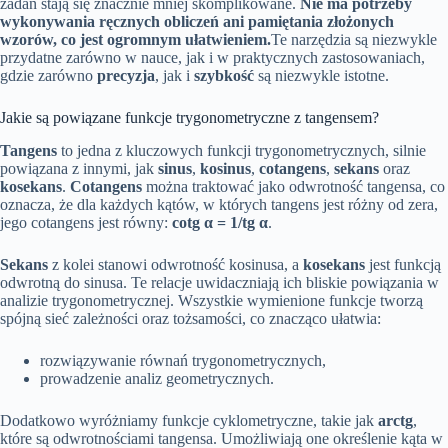
zadań stają się znacznie mniej skomplikowane.
Nie ma potrzeby
wykonywania ręcznych obliczeń ani pamiętania złożonych
wzorów, co jest ogromnym ułatwieniem.
Te narzędzia są niezwykle
przydatne zarówno w nauce, jak i w praktycznych zastosowaniach,
gdzie zarówno
precyzja
, jak i
szybkość
są niezwykle istotne.
Jakie są powiązane funkcje trygonometryczne z tangensem?
Tangens
to jedna z kluczowych funkcji trygonometrycznych, silnie
powiązana z innymi, jak
sinus
,
kosinus
,
cotangens
,
sekans
oraz
kosekans
.
Cotangens
można traktować jako odwrotność tangensa, co
oznacza, że dla każdych kątów, w których tangens jest różny od zera,
jego cotangens jest równy:
cotg α = 1/tg α
.
Sekans
z kolei stanowi odwrotność kosinusa, a
kosekans
jest funkcją
odwrotną do sinusa. Te relacje uwidaczniają ich bliskie powiązania w
analizie trygonometrycznej. Wszystkie wymienione funkcje tworzą
spójną sieć zależności oraz tożsamości, co znacząco ułatwia:
rozwiązywanie równań trygonometrycznych,
prowadzenie analiz geometrycznych.
Dodatkowo wyróżniamy funkcje cyklometryczne, takie jak
arctg
,
które są odwrotnościami tangensa. Umożliwiają one określenie kąta w