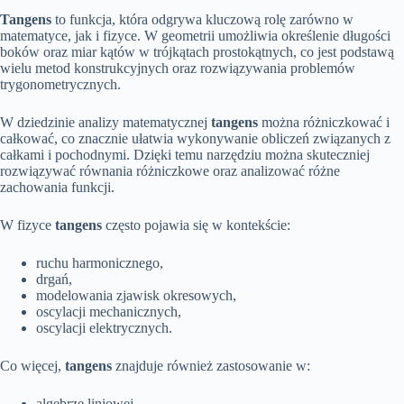
Tangens
to funkcja, która odgrywa kluczową rolę zarówno w
matematyce, jak i fizyce. W geometrii umożliwia określenie długości
boków oraz miar kątów w trójkątach prostokątnych, co jest podstawą
wielu metod konstrukcyjnych oraz rozwiązywania problemów
trygonometrycznych.
W dziedzinie analizy matematycznej
tangens
można różniczkować i
całkować, co znacznie ułatwia wykonywanie obliczeń związanych z
całkami i pochodnymi. Dzięki temu narzędziu można skuteczniej
rozwiązywać równania różniczkowe oraz analizować różne
zachowania funkcji.
W fizyce
tangens
często pojawia się w kontekście:
ruchu harmonicznego,
drgań,
modelowania zjawisk okresowych,
oscylacji mechanicznych,
oscylacji elektrycznych.
Co więcej,
tangens
znajduje również zastosowanie w:
algebrze liniowej,