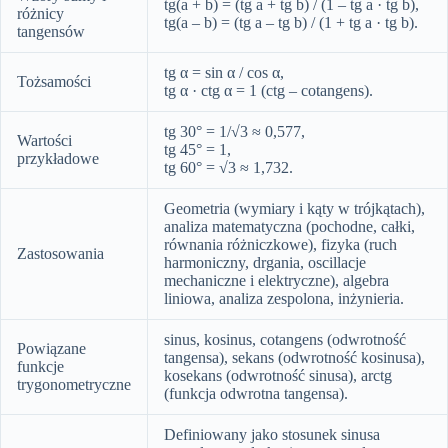
tg(a + b) = (tg a + tg b) / (1 – tg a · tg b),
różnicy
tg(a – b) = (tg a – tg b) / (1 + tg a · tg b).
tangensów
tg α = sin α / cos α,
Tożsamości
tg α · ctg α = 1 (ctg – cotangens).
tg 30° = 1/√3 ≈ 0,577,
Wartości
tg 45° = 1,
przykładowe
tg 60° = √3 ≈ 1,732.
Geometria (wymiary i kąty w trójkątach),
analiza matematyczna (pochodne, całki,
równania różniczkowe), fizyka (ruch
Zastosowania
harmoniczny, drgania, oscillacje
mechaniczne i elektryczne), algebra
liniowa, analiza zespolona, inżynieria.
sinus, kosinus, cotangens (odwrotność
Powiązane
tangensa), sekans (odwrotność kosinusa),
funkcje
kosekans (odwrotność sinusa), arctg
trygonometryczne
(funkcja odwrotna tangensa).
Definiowany jako stosunek sinusa