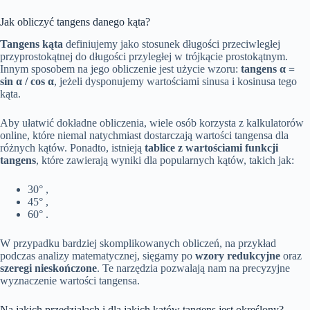
Jak obliczyć tangens danego kąta?
Tangens kąta
definiujemy jako stosunek długości przeciwległej
przyprostokątnej do długości przyległej w trójkącie prostokątnym.
Innym sposobem na jego obliczenie jest użycie wzoru:
tangens α =
sin α / cos α
, jeżeli dysponujemy wartościami sinusa i kosinusa tego
kąta.
Aby ułatwić dokładne obliczenia, wiele osób korzysta z kalkulatorów
online, które niemal natychmiast dostarczają wartości tangensa dla
różnych kątów. Ponadto, istnieją
tablice z wartościami funkcji
tangens
, które zawierają wyniki dla popularnych kątów, takich jak:
30° ,
45° ,
60° .
W przypadku bardziej skomplikowanych obliczeń, na przykład
podczas analizy matematycznej, sięgamy po
wzory redukcyjne
oraz
szeregi nieskończone
. Te narzędzia pozwalają nam na precyzyjne
wyznaczenie wartości tangensa.
Na jakich przedziałach i dla jakich kątów tangens jest określony?