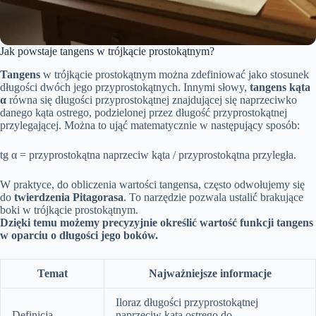
Jak powstaje tangens w trójkącie prostokątnym?
Tangens
w trójkącie prostokątnym można zdefiniować jako stosunek
długości dwóch jego przyprostokątnych. Innymi słowy,
tangens kąta
α
równa się długości przyprostokątnej znajdującej się naprzeciwko
danego kąta ostrego, podzielonej przez długość przyprostokątnej
przylegającej. Można to ująć matematycznie w następujący sposób:
tg α = przyprostokątna naprzeciw kąta / przyprostokątna przyległa.
W praktyce, do obliczenia wartości tangensa, często odwołujemy się
do
twierdzenia Pitagorasa
. To narzędzie pozwala ustalić brakujące
boki w trójkącie prostokątnym.
Dzięki temu możemy precyzyjnie określić wartość funkcji tangens
w oparciu o długości jego boków.
Temat
Najważniejsze informacje
Iloraz długości przyprostokątnej
Definicja
naprzeciw kąta ostrego do