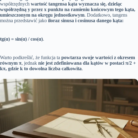
współrzędnych
wartość tangensa kąta wyznacza się, dzieląc
współrzędną y przez x punktu na ramieniu końcowym tego kąta,
umieszczonym na okręgu jednostkowym
. Dodatkowo, tangens
można przedstawić jako
iloraz sinusa i cosinusa danego kąta:
tg(α) = sin(α) / cos(α)
.
Warto podkreślić, że funkcja ta
powtarza swoje wartości z okresem
równym π
, jednak
nie jest zdefiniowana dla kątów w postaci π/2 +
kπ, gdzie k to dowolna liczba całkowita
.