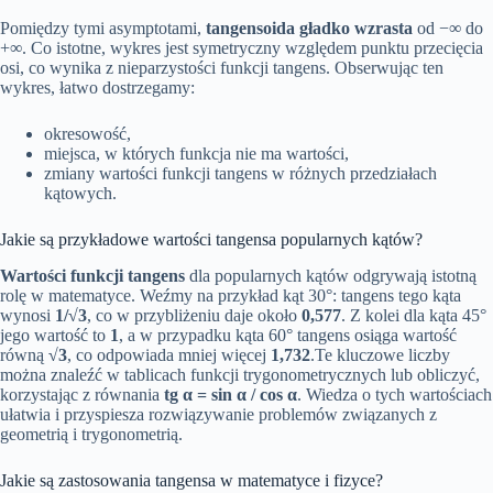
Pomiędzy tymi asymptotami,
tangensoida gładko wzrasta
od −∞ do
+∞. Co istotne, wykres jest symetryczny względem punktu przecięcia
osi, co wynika z nieparzystości funkcji tangens. Obserwując ten
wykres, łatwo dostrzegamy:
okresowość,
miejsca, w których funkcja nie ma wartości,
zmiany wartości funkcji tangens w różnych przedziałach
kątowych.
Jakie są przykładowe wartości tangensa popularnych kątów?
Wartości funkcji tangens
dla popularnych kątów odgrywają istotną
rolę w matematyce. Weźmy na przykład kąt 30°: tangens tego kąta
wynosi
1/√3
, co w przybliżeniu daje około
0,577
. Z kolei dla kąta 45°
jego wartość to
1
, a w przypadku kąta 60° tangens osiąga wartość
równą
√3
, co odpowiada mniej więcej
1,732
.Te kluczowe liczby
można znaleźć w tablicach funkcji trygonometrycznych lub obliczyć,
korzystając z równania
tg α = sin α / cos α
. Wiedza o tych wartościach
ułatwia i przyspiesza rozwiązywanie problemów związanych z
geometrią i trygonometrią.
Jakie są zastosowania tangensa w matematyce i fizyce?