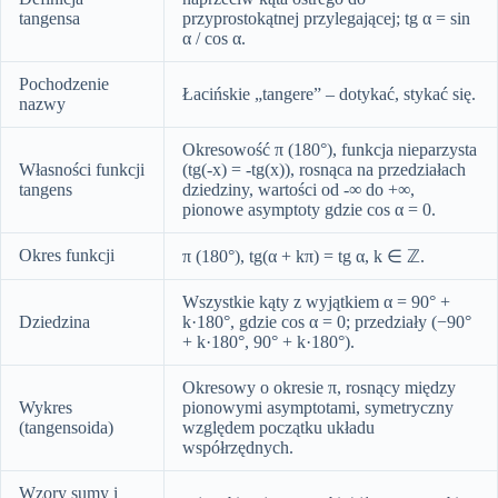
tangensa
przyprostokątnej przylegającej; tg α = sin
α / cos α.
Pochodzenie
Łacińskie „tangere” – dotykać, stykać się.
nazwy
Okresowość π (180°), funkcja nieparzysta
Własności funkcji
(tg(-x) = -tg(x)), rosnąca na przedziałach
tangens
dziedziny, wartości od -∞ do +∞,
pionowe asymptoty gdzie cos α = 0.
Okres funkcji
π (180°), tg(α + kπ) = tg α, k ∈ ℤ.
Wszystkie kąty z wyjątkiem α = 90° +
Dziedzina
k·180°, gdzie cos α = 0; przedziały (−90°
+ k·180°, 90° + k·180°).
Okresowy o okresie π, rosnący między
Wykres
pionowymi asymptotami, symetryczny
(tangensoida)
względem początku układu
współrzędnych.
Wzory sumy i