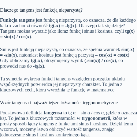
Dlaczego tangens jest funkcją nieparzystą?
Funkcja tangens
jest funkcją nieparzystą, co oznacza, że dla każdego
kąta
x
zachodzi równość
tg(-x) = -tg(x)
. Dlaczego tak się dzieje?
Tangens można wyrazić jako iloraz funkcji sinus i kosinus, czyli
tg(x)
= sin(x) / cos(x)
.
Sinus jest funkcją nieparzystą, co oznacza, że spełnia warunek
sin(-x)
= -sin(x)
, natomiast kosinus jest funkcją parzystą –
cos(-x) = cos(x)
.
Gdy obliczamy
tg(-x)
, otrzymujemy wynik
(-sin(x)) / cos(x)
, co
prowadzi nas do
-tg(x)
.
Ta symetria wykresu funkcji tangens względem początku układu
współrzędnych potwierdza jej nieparzysty charakter. To jedna z
kluczowych cech, która wyróżnia tę funkcję w matematyce.
Wzór tangensa i najważniejsze tożsamości trygonometryczne
Podstawowa definicja
tangensa
to tg α = sin α / cos α, gdzie α oznacza
kąt. To jedna z kluczowych tożsamości w
trygonometrii
, która w
prosty sposób łączy tangens z funkcjami sinus i kosinus. Dzięki temu
wzorowi, możemy łatwo obliczyć wartość tangensa, znając
jednocześnie sinus i kosinus konkretnego kąta.