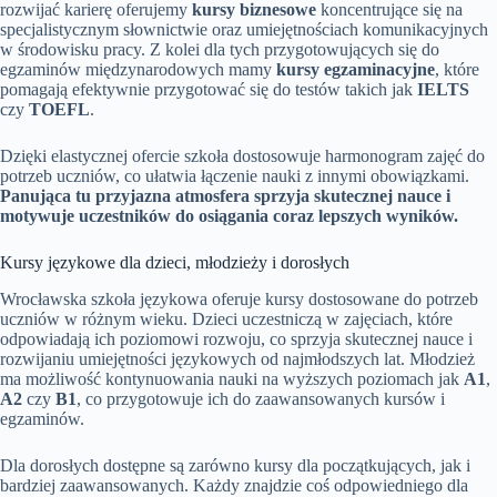
rozwijać karierę oferujemy
kursy biznesowe
koncentrujące się na
specjalistycznym słownictwie oraz umiejętnościach komunikacyjnych
w środowisku pracy. Z kolei dla tych przygotowujących się do
egzaminów międzynarodowych mamy
kursy egzaminacyjne
, które
pomagają efektywnie przygotować się do testów takich jak
IELTS
czy
TOEFL
.
Dzięki elastycznej ofercie szkoła dostosowuje harmonogram zajęć do
potrzeb uczniów, co ułatwia łączenie nauki z innymi obowiązkami.
Panująca tu przyjazna atmosfera sprzyja skutecznej nauce i
motywuje uczestników do osiągania coraz lepszych wyników.
Kursy językowe dla dzieci, młodzieży i dorosłych
Wrocławska szkoła językowa oferuje kursy dostosowane do potrzeb
uczniów w różnym wieku. Dzieci uczestniczą w zajęciach, które
odpowiadają ich poziomowi rozwoju, co sprzyja skutecznej nauce i
rozwijaniu umiejętności językowych od najmłodszych lat. Młodzież
ma możliwość kontynuowania nauki na wyższych poziomach jak
A1
,
A2
czy
B1
, co przygotowuje ich do zaawansowanych kursów i
egzaminów.
Dla dorosłych dostępne są zarówno kursy dla początkujących, jak i
bardziej zaawansowanych. Każdy znajdzie coś odpowiedniego dla