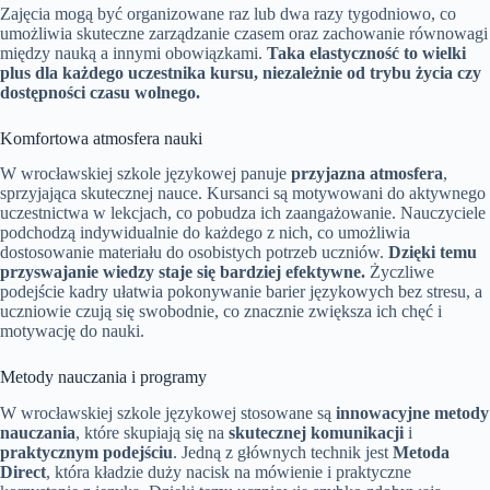
Zajęcia mogą być organizowane raz lub dwa razy tygodniowo, co
umożliwia skuteczne zarządzanie czasem oraz zachowanie równowagi
między nauką a innymi obowiązkami.
Taka elastyczność to wielki
plus dla każdego uczestnika kursu, niezależnie od trybu życia czy
dostępności czasu wolnego.
Komfortowa atmosfera nauki
W wrocławskiej szkole językowej panuje
przyjazna atmosfera
,
sprzyjająca skutecznej nauce. Kursanci są motywowani do aktywnego
uczestnictwa w lekcjach, co pobudza ich zaangażowanie. Nauczyciele
podchodzą indywidualnie do każdego z nich, co umożliwia
dostosowanie materiału do osobistych potrzeb uczniów.
Dzięki temu
przyswajanie wiedzy staje się bardziej efektywne.
Życzliwe
podejście kadry ułatwia pokonywanie barier językowych bez stresu, a
uczniowie czują się swobodnie, co znacznie zwiększa ich chęć i
motywację do nauki.
Metody nauczania i programy
W wrocławskiej szkole językowej stosowane są
innowacyjne metody
nauczania
, które skupiają się na
skutecznej komunikacji
i
praktycznym podejściu
. Jedną z głównych technik jest
Metoda
Direct
, która kładzie duży nacisk na mówienie i praktyczne