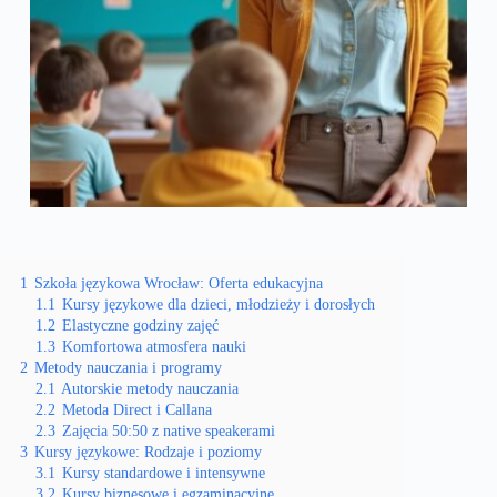
1
Szkoła językowa Wrocław: Oferta edukacyjna
1.1
Kursy językowe dla dzieci, młodzieży i dorosłych
1.2
Elastyczne godziny zajęć
1.3
Komfortowa atmosfera nauki
2
Metody nauczania i programy
2.1
Autorskie metody nauczania
2.2
Metoda Direct i Callana
2.3
Zajęcia 50:50 z native speakerami
3
Kursy językowe: Rodzaje i poziomy
3.1
Kursy standardowe i intensywne
3.2
Kursy biznesowe i egzaminacyjne