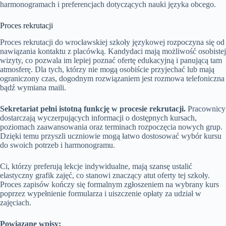
harmonogramach i preferencjach dotyczących nauki języka obcego.
Proces rekrutacji
Proces rekrutacji do wrocławskiej szkoły językowej rozpoczyna się od
nawiązania kontaktu z placówką. Kandydaci mają możliwość osobistej
wizyty, co pozwala im lepiej poznać ofertę edukacyjną i panującą tam
atmosferę. Dla tych, którzy nie mogą osobiście przyjechać lub mają
ograniczony czas, dogodnym rozwiązaniem jest rozmowa telefoniczna
bądź wymiana maili.
Sekretariat pełni istotną funkcję w procesie rekrutacji.
Pracownicy
dostarczają wyczerpujących informacji o dostępnych kursach,
poziomach zaawansowania oraz terminach rozpoczęcia nowych grup.
Dzięki temu przyszli uczniowie mogą łatwo dostosować wybór kursu
do swoich potrzeb i harmonogramu.
Ci, którzy preferują lekcje indywidualne, mają szansę ustalić
elastyczny grafik zajęć, co stanowi znaczący atut oferty tej szkoły.
Proces zapisów kończy się formalnym zgłoszeniem na wybrany kurs
poprzez wypełnienie formularza i uiszczenie opłaty za udział w
zajęciach.
Powiązane wpisy: