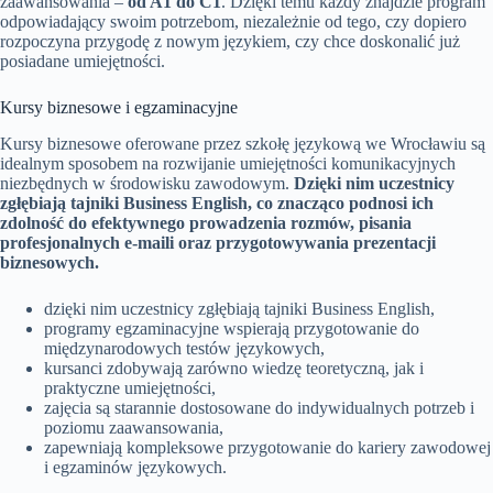
zaawansowania –
od A1 do C1
. Dzięki temu każdy znajdzie program
odpowiadający swoim potrzebom, niezależnie od tego, czy dopiero
rozpoczyna przygodę z nowym językiem, czy chce doskonalić już
posiadane umiejętności.
Kursy biznesowe i egzaminacyjne
Kursy biznesowe oferowane przez szkołę językową we Wrocławiu są
idealnym sposobem na rozwijanie umiejętności komunikacyjnych
niezbędnych w środowisku zawodowym.
Dzięki nim uczestnicy
zgłębiają tajniki Business English, co znacząco podnosi ich
zdolność do efektywnego prowadzenia rozmów, pisania
profesjonalnych e-maili oraz przygotowywania prezentacji
biznesowych.
dzięki nim uczestnicy zgłębiają tajniki Business English,
programy egzaminacyjne wspierają przygotowanie do
międzynarodowych testów językowych,
kursanci zdobywają zarówno wiedzę teoretyczną, jak i
praktyczne umiejętności,
zajęcia są starannie dostosowane do indywidualnych potrzeb i
poziomu zaawansowania,
zapewniają kompleksowe przygotowanie do kariery zawodowej
i egzaminów językowych.