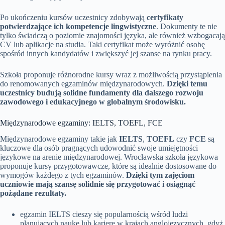
Po ukończeniu kursów uczestnicy zdobywają
certyfikaty
potwierdzające ich kompetencje lingwistyczne
. Dokumenty te nie
tylko świadczą o poziomie znajomości języka, ale również wzbogacają
CV lub aplikacje na studia. Taki certyfikat może wyróżnić osobę
spośród innych kandydatów i zwiększyć jej szanse na rynku pracy.
Szkoła proponuje różnorodne kursy wraz z możliwością przystąpienia
do renomowanych egzaminów międzynarodowych.
Dzięki temu
uczestnicy budują solidne fundamenty dla dalszego rozwoju
zawodowego i edukacyjnego w globalnym środowisku.
Międzynarodowe egzaminy: IELTS, TOEFL, FCE
Międzynarodowe egzaminy takie jak
IELTS
,
TOEFL
czy
FCE
są
kluczowe dla osób pragnących udowodnić swoje umiejętności
językowe na arenie międzynarodowej. Wrocławska szkoła językowa
proponuje kursy przygotowawcze, które są idealnie dostosowane do
wymogów każdego z tych egzaminów.
Dzięki tym zajęciom
uczniowie mają szansę solidnie się przygotować i osiągnąć
pożądane rezultaty.
egzamin IELTS cieszy się popularnością wśród ludzi
planujących naukę lub karierę w krajach anglojęzycznych, gdyż