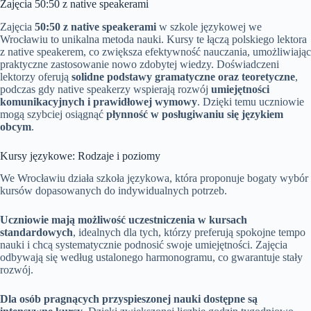
Zajęcia 50:50 z native speakerami
Zajęcia
50:50 z native speakerami
w szkole językowej we
Wrocławiu to unikalna metoda nauki. Kursy te łączą polskiego lektora
z native speakerem, co zwiększa efektywność nauczania, umożliwiając
praktyczne zastosowanie nowo zdobytej wiedzy. Doświadczeni
lektorzy oferują
solidne podstawy gramatyczne oraz teoretyczne
,
podczas gdy native speakerzy wspierają rozwój
umiejętności
komunikacyjnych i prawidłowej wymowy
. Dzięki temu uczniowie
mogą szybciej osiągnąć
płynność w posługiwaniu się językiem
obcym
.
Kursy językowe: Rodzaje i poziomy
We Wrocławiu działa szkoła językowa, która proponuje bogaty wybór
kursów dopasowanych do indywidualnych potrzeb.
Uczniowie mają możliwość uczestniczenia w kursach
standardowych
, idealnych dla tych, którzy preferują spokojne tempo
nauki i chcą systematycznie podnosić swoje umiejętności. Zajęcia
odbywają się według ustalonego harmonogramu, co gwarantuje stały
rozwój.
Dla osób pragnących przyspieszonej nauki dostępne są