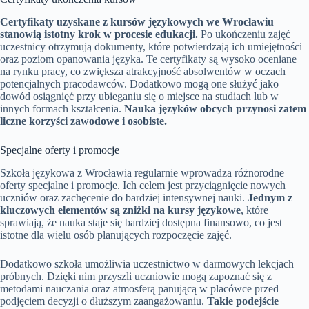
Certyfikaty uzyskane z kursów językowych we Wrocławiu
stanowią istotny krok w procesie edukacji.
Po ukończeniu zajęć
uczestnicy otrzymują dokumenty, które potwierdzają ich umiejętności
oraz poziom opanowania języka. Te certyfikaty są wysoko oceniane
na rynku pracy, co zwiększa atrakcyjność absolwentów w oczach
potencjalnych pracodawców. Dodatkowo mogą one służyć jako
dowód osiągnięć przy ubieganiu się o miejsce na studiach lub w
innych formach kształcenia.
Nauka języków obcych przynosi zatem
liczne korzyści zawodowe i osobiste.
Specjalne oferty i promocje
Szkoła językowa z Wrocławia regularnie wprowadza różnorodne
oferty specjalne i promocje. Ich celem jest przyciągnięcie nowych
uczniów oraz zachęcenie do bardziej intensywnej nauki.
Jednym z
kluczowych elementów są zniżki na kursy językowe
, które
sprawiają, że nauka staje się bardziej dostępna finansowo, co jest
istotne dla wielu osób planujących rozpoczęcie zajęć.
Dodatkowo szkoła umożliwia uczestnictwo w darmowych lekcjach
próbnych. Dzięki nim przyszli uczniowie mogą zapoznać się z
metodami nauczania oraz atmosferą panującą w placówce przed
podjęciem decyzji o dłuższym zaangażowaniu.
Takie podejście