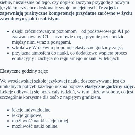
siebie, niezależnie od tego, czy dopiero zaczyna przygodę z nowym
językiem, czy chce doskonalić swoje umiejętności.
Te zajęcia
zapewniają praktyczne kompetencje przydatne zarówno w życiu
zawodowym, jak i osobistym.
dzięki zróżnicowanym poziomom – od podstawowego
A1
po
zaawansowany
C1
– uczniowie mogą płynnie przechodzić
między nimi wraz z postępami,
szkoła we Wrocławiu proponuje elastyczne godziny zajęć,
przyjazna atmosfera do nauki, co dodatkowo wspiera proces
edukacyjny i zachęca do regularnego udziału w lekcjach.
Elastyczne godziny zajęć
We wrocławskiej szkole językowej nauka dostosowywana jest do
unikalnych potrzeb każdego ucznia poprzez
elastyczne godziny zajęć
.
Lekcje odbywają się przez cały tydzień, w tym także w soboty, co jest
szczególnie korzystne dla osób z napiętym grafikiem.
lekcje indywidualne,
lekcje grupowe,
możliwość nauki stacjonarnej,
możliwość nauki online.