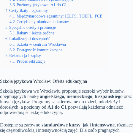
3.3
Poziomy językowe: A1 do C1
4
Certyfikaty i egzaminy
4.1
Międzynarodowe egzaminy: IELTS, TOEFL, FCE
4.2
Certyfikaty ukończenia kursów
5
Specjalne oferty i promocje
5.1
Rabaty i lekcje próbne
6
Lokalizacja i dostępność
6.1
Szkoła w centrum Wrocławia
6.2
Dostępność komunikacyjna
7
Rekrutacja i zapisy
7.1
Proces rekrutacji
Szkoła językowa Wrocław: Oferta edukacyjna
Szkoła językowa we Wrocławiu proponuje szeroki wybór kursów,
obejmujących naukę
angielskiego
,
niemieckiego
,
hiszpańskiego
oraz
innych języków. Programy są skierowane do dzieci, młodzieży i
dorosłych, a poziomy od
A1 do C1
pozwalają każdemu odnaleźć
odpowiednią ścieżkę edukacyjną.
Dostępne są zarówno
standardowe kursy
, jak i
intensywne
, różniące
się częstotliwością i intensywnością zajęć. Dla osób pragnących