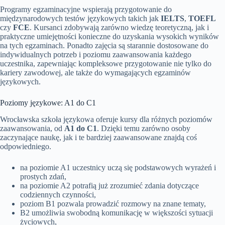
Programy egzaminacyjne wspierają przygotowanie do
międzynarodowych testów językowych takich jak
IELTS
,
TOEFL
czy
FCE
. Kursanci zdobywają zarówno wiedzę teoretyczną, jak i
praktyczne umiejętności konieczne do uzyskania wysokich wyników
na tych egzaminach. Ponadto zajęcia są starannie dostosowane do
indywidualnych potrzeb i poziomu zaawansowania każdego
uczestnika, zapewniając kompleksowe przygotowanie nie tylko do
kariery zawodowej, ale także do wymagających egzaminów
językowych.
Poziomy językowe: A1 do C1
Wrocławska szkoła językowa oferuje kursy dla różnych poziomów
zaawansowania, od
A1 do C1
. Dzięki temu zarówno osoby
zaczynające naukę, jak i te bardziej zaawansowane znajdą coś
odpowiedniego.
na poziomie A1 uczestnicy uczą się podstawowych wyrażeń i
prostych zdań,
na poziomie A2 potrafią już zrozumieć zdania dotyczące
codziennych czynności,
poziom B1 pozwala prowadzić rozmowy na znane tematy,
B2 umożliwia swobodną komunikację w większości sytuacji
życiowych,