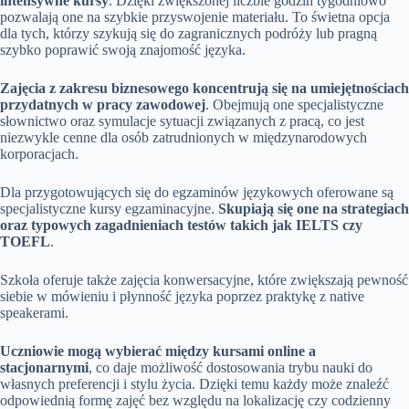
intensywne kursy
. Dzięki zwiększonej liczbie godzin tygodniowo
pozwalają one na szybkie przyswojenie materiału. To świetna opcja
dla tych, którzy szykują się do zagranicznych podróży lub pragną
szybko poprawić swoją znajomość języka.
Zajęcia z zakresu biznesowego koncentrują się na umiejętnościach
przydatnych w pracy zawodowej
. Obejmują one specjalistyczne
słownictwo oraz symulacje sytuacji związanych z pracą, co jest
niezwykle cenne dla osób zatrudnionych w międzynarodowych
korporacjach.
Dla przygotowujących się do egzaminów językowych oferowane są
specjalistyczne kursy egzaminacyjne.
Skupiają się one na strategiach
oraz typowych zagadnieniach testów takich jak IELTS czy
TOEFL
.
Szkoła oferuje także zajęcia konwersacyjne, które zwiększają pewność
siebie w mówieniu i płynność języka poprzez praktykę z native
speakerami.
Uczniowie mogą wybierać między kursami online a
stacjonarnymi
, co daje możliwość dostosowania trybu nauki do
własnych preferencji i stylu życia. Dzięki temu każdy może znaleźć
odpowiednią formę zajęć bez względu na lokalizację czy codzienny