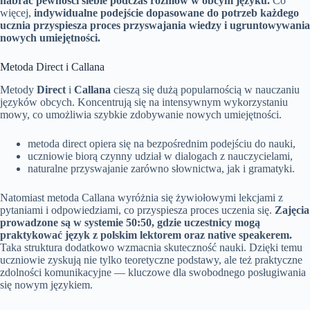
nabrać pewności siebie podczas rozmów w obcym języku.
Co
więcej,
indywidualne podejście dopasowane do potrzeb każdego
ucznia przyspiesza proces przyswajania wiedzy i ugruntowywania
nowych umiejętności.
Metoda Direct i Callana
Metody
Direct
i
Callana
cieszą się dużą popularnością w nauczaniu
języków obcych. Koncentrują się na intensywnym wykorzystaniu
mowy, co umożliwia szybkie zdobywanie nowych umiejętności.
metoda direct opiera się na bezpośrednim podejściu do nauki,
uczniowie biorą czynny udział w dialogach z nauczycielami,
naturalne przyswajanie zarówno słownictwa, jak i gramatyki.
Natomiast metoda Callana wyróżnia się żywiołowymi lekcjami z
pytaniami i odpowiedziami, co przyspiesza proces uczenia się.
Zajęcia
prowadzone są w systemie 50:50, gdzie uczestnicy mogą
praktykować język z polskim lektorem oraz native speakerem.
Taka struktura dodatkowo wzmacnia skuteczność nauki. Dzięki temu
uczniowie zyskują nie tylko teoretyczne podstawy, ale też praktyczne
zdolności komunikacyjne — kluczowe dla swobodnego posługiwania
się nowym językiem.