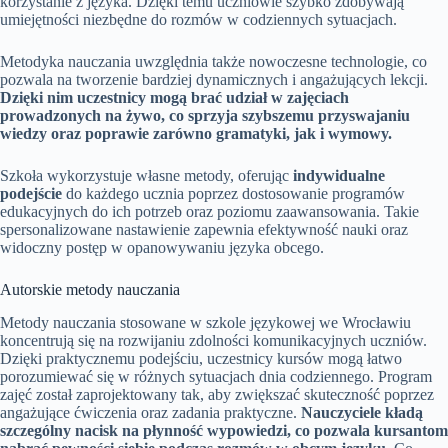
korzystanie z języka. Dzięki temu uczniowie szybko zdobywają
umiejętności niezbędne do rozmów w codziennych sytuacjach.
Metodyka nauczania uwzględnia także nowoczesne technologie, co
pozwala na tworzenie bardziej dynamicznych i angażujących lekcji.
Dzięki nim uczestnicy mogą brać udział w zajęciach
prowadzonych na żywo, co sprzyja szybszemu przyswajaniu
wiedzy oraz poprawie zarówno gramatyki, jak i wymowy.
Szkoła wykorzystuje własne metody, oferując
indywidualne
podejście
do każdego ucznia poprzez dostosowanie programów
edukacyjnych do ich potrzeb oraz poziomu zaawansowania. Takie
spersonalizowane nastawienie zapewnia efektywność nauki oraz
widoczny postęp w opanowywaniu języka obcego.
Autorskie metody nauczania
Metody nauczania stosowane w szkole językowej we Wrocławiu
koncentrują się na rozwijaniu zdolności komunikacyjnych uczniów.
Dzięki praktycznemu podejściu, uczestnicy kursów mogą łatwo
porozumiewać się w różnych sytuacjach dnia codziennego. Program
zajęć został zaprojektowany tak, aby zwiększać skuteczność poprzez
angażujące ćwiczenia oraz zadania praktyczne.
Nauczyciele kładą
szczególny nacisk na płynność wypowiedzi, co pozwala kursantom