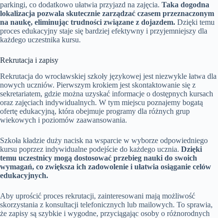
parkingi, co dodatkowo ułatwia przyjazd na zajęcia.
Taka dogodna
lokalizacja pozwala skutecznie zarządzać czasem przeznaczonym
na naukę, eliminując trudności związane z dojazdem.
Dzięki temu
proces edukacyjny staje się bardziej efektywny i przyjemniejszy dla
każdego uczestnika kursu.
Rekrutacja i zapisy
Rekrutacja do wrocławskiej szkoły językowej jest niezwykle łatwa dla
nowych uczniów. Pierwszym krokiem jest skontaktowanie się z
sekretariatem, gdzie można uzyskać informacje o dostępnych kursach
oraz zajęciach indywidualnych. W tym miejscu poznajemy bogatą
ofertę edukacyjną, która obejmuje programy dla różnych grup
wiekowych i poziomów zaawansowania.
Szkoła kładzie duży nacisk na wsparcie w wyborze odpowiedniego
kursu poprzez indywidualne podejście do każdego ucznia.
Dzięki
temu uczestnicy mogą dostosować przebieg nauki do swoich
wymagań, co zwiększa ich zadowolenie i ułatwia osiąganie celów
edukacyjnych.
Aby uprościć proces rekrutacji, zainteresowani mają możliwość
skorzystania z konsultacji telefonicznych lub mailowych. To sprawia,
że zapisy są szybkie i wygodne, przyciągając osoby o różnorodnych