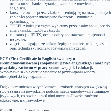
ocenia on słuchanie, czytanie, pisanie oraz mówienie po
angielsku,
kursy oferowane przez szkołę koncentrują się na rozwijaniu tych
zdolności poprzez intensywne ćwiczenia i symulacje
egzaminacyjne,
TOEFL z kolei jest często wybierany przez osoby aplikujące do
amerykańskich szkół wyższych,
tak samo jak IELTS, ocenia cztery podstawowe umiejętności
językowe,
zajęcia pomagają uczestnikom lepiej zrozumieć strukturę testu
oraz techniki skutecznego rozwiązywania zadań.
FCE (First Certificate in English) świadczy o
średniozaawansowanej znajomości języka angielskiego i może być
przydatny zarówno w pracy zawodowej, jak i edukacji.
Wrocławska szkoła oferuje wsparcie w przyswajaniu wiedzy
niezbędnej do tego egzaminu.
Dzięki uczestnictwu w tych kursach uczniowie znacząco zwiększają
swoje szanse na powodzenie podczas międzynarodowych egzaminów
językowych, co otwiera przed nimi nowe możliwości zarówno
edukacyjne, jak i zawodowe.
Certyfikaty ukończenia kursów