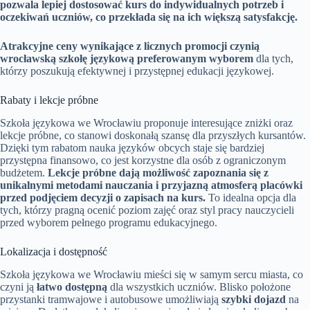
pozwala lepiej dostosować kurs do indywidualnych potrzeb i
oczekiwań uczniów, co przekłada się na ich większą satysfakcję.
Atrakcyjne ceny wynikające z licznych promocji czynią
wrocławską szkołę językową preferowanym wyborem
dla tych,
którzy poszukują efektywnej i przystępnej edukacji językowej.
Rabaty i lekcje próbne
Szkoła językowa we Wrocławiu proponuje interesujące zniżki oraz
lekcje próbne, co stanowi doskonałą szansę dla przyszłych kursantów.
Dzięki tym rabatom nauka języków obcych staje się bardziej
przystępna finansowo, co jest korzystne dla osób z ograniczonym
budżetem.
Lekcje próbne dają możliwość zapoznania się z
unikalnymi metodami nauczania i przyjazną atmosferą placówki
przed podjęciem decyzji o zapisach na kurs.
To idealna opcja dla
tych, którzy pragną ocenić poziom zajęć oraz styl pracy nauczycieli
przed wyborem pełnego programu edukacyjnego.
Lokalizacja i dostępność
Szkoła językowa we Wrocławiu mieści się w samym sercu miasta, co
czyni ją
łatwo dostępną
dla wszystkich uczniów. Blisko położone
przystanki tramwajowe i autobusowe umożliwiają
szybki dojazd
na