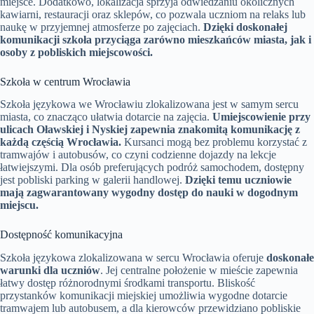
miejsce. Dodatkowo, lokalizacja sprzyja odwiedzaniu okolicznych
kawiarni, restauracji oraz sklepów, co pozwala uczniom na relaks lub
naukę w przyjemnej atmosferze po zajęciach.
Dzięki doskonałej
komunikacji szkoła przyciąga zarówno mieszkańców miasta, jak i
osoby z pobliskich miejscowości.
Szkoła w centrum Wrocławia
Szkoła językowa we Wrocławiu zlokalizowana jest w samym sercu
miasta, co znacząco ułatwia dotarcie na zajęcia.
Umiejscowienie przy
ulicach Oławskiej i Nyskiej zapewnia znakomitą komunikację z
każdą częścią Wrocławia.
Kursanci mogą bez problemu korzystać z
tramwajów i autobusów, co czyni codzienne dojazdy na lekcje
łatwiejszymi. Dla osób preferujących podróż samochodem, dostępny
jest pobliski parking w galerii handlowej.
Dzięki temu uczniowie
mają zagwarantowany wygodny dostęp do nauki w dogodnym
miejscu.
Dostępność komunikacyjna
Szkoła językowa zlokalizowana w sercu Wrocławia oferuje
doskonałe
warunki dla uczniów
. Jej centralne położenie w mieście zapewnia
łatwy dostęp różnorodnymi środkami transportu. Bliskość
przystanków komunikacji miejskiej umożliwia wygodne dotarcie
tramwajem lub autobusem, a dla kierowców przewidziano pobliskie