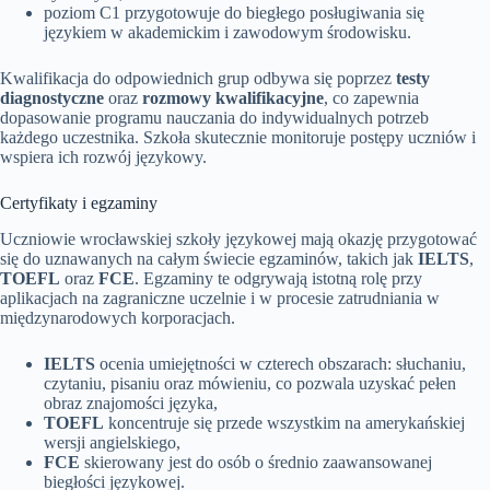
poziom C1 przygotowuje do biegłego posługiwania się
językiem w akademickim i zawodowym środowisku.
Kwalifikacja do odpowiednich grup odbywa się poprzez
testy
diagnostyczne
oraz
rozmowy kwalifikacyjne
, co zapewnia
dopasowanie programu nauczania do indywidualnych potrzeb
każdego uczestnika. Szkoła skutecznie monitoruje postępy uczniów i
wspiera ich rozwój językowy.
Certyfikaty i egzaminy
Uczniowie wrocławskiej szkoły językowej mają okazję przygotować
się do uznawanych na całym świecie egzaminów, takich jak
IELTS
,
TOEFL
oraz
FCE
. Egzaminy te odgrywają istotną rolę przy
aplikacjach na zagraniczne uczelnie i w procesie zatrudniania w
międzynarodowych korporacjach.
IELTS
ocenia umiejętności w czterech obszarach: słuchaniu,
czytaniu, pisaniu oraz mówieniu, co pozwala uzyskać pełen
obraz znajomości języka,
TOEFL
koncentruje się przede wszystkim na amerykańskiej
wersji angielskiego,
FCE
skierowany jest do osób o średnio zaawansowanej
biegłości językowej.