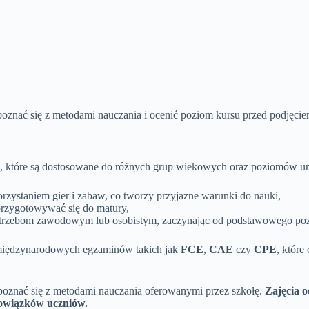
oznać się z metodami nauczania i ocenić poziom kursu przed podjęciem 
, które są dostosowane do różnych grup wiekowych oraz poziomów um
rzystaniem gier i zabaw, co tworzy przyjazne warunki do nauki,
przygotowywać się do matury,
potrzebom zawodowym lub osobistym, zaczynając od podstawowego p
iędzynarodowych egzaminów takich jak
FCE
,
CAE
czy
CPE
, które
apoznać się z metodami nauczania oferowanymi przez szkołę.
Zajęcia o
owiązków uczniów.