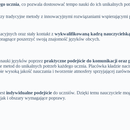
ego ucznia
, co pozwala dostosować tempo nauki do ich unikalnych potr
czy tradycyjne metody z innowacyjnymi rozwiązaniami wspierającymi 
cyjnych oraz stały kontakt z
wykwalifikowaną kadrą nauczycielsk
by pragnące poszerzyć swoją znajomość języków obcych.
j nauki języków poprzez
praktyczne podejście do komunikacji ora
ie metod do unikalnych potrzeb każdego ucznia. Placówka kładzie naci
e wysoką jakość nauczania i tworzenie atmosfery sprzyjającej zarówn
jest
indywidualne podejście
do uczniów. Dzięki temu nauczyciele mog
 jak i obszary wymagające poprawy.