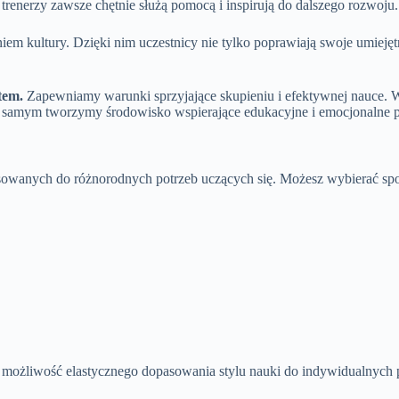
enerzy zawsze chętnie służą pomocą i inspirują do dalszego rozwoju.
iem kultury. Dzięki nim uczestnicy nie tylko poprawiają swoje umieję
tem.
Zapewniamy warunki sprzyjające skupieniu i efektywnej nauce. Wy
Tym samym tworzymy środowisko wspierające edukacyjne i emocjonalne 
owanych do różnorodnych potrzeb uczących się. Możesz wybierać spo
e możliwość elastycznego dopasowania stylu nauki do indywidualnych 