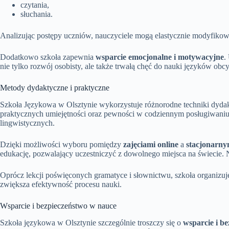
czytania,
słuchania.
Analizując postępy uczniów, nauczyciele mogą elastycznie modyfiko
Dodatkowo szkoła zapewnia
wsparcie emocjonalne i motywacyjne
.
nie tylko rozwój osobisty, ale także trwałą chęć do nauki języków obc
Metody dydaktyczne i praktyczne
Szkoła Językowa w Olsztynie wykorzystuje różnorodne techniki dyda
praktycznych umiejętności oraz pewności w codziennym posługiwaniu
lingwistycznych.
Dzięki możliwości wyboru pomiędzy
zajęciami online
a
stacjonarny
edukację, pozwalający uczestniczyć z dowolnego miejsca na świecie. N
Oprócz lekcji poświęconych gramatyce i słownictwu, szkoła organizuje
zwiększa efektywność procesu nauki.
Wsparcie i bezpieczeństwo w nauce
Szkoła językowa w Olsztynie szczególnie troszczy się o
wsparcie i b