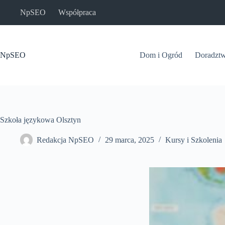
Przejdź
NpSEO
Współpraca
do
treści
NpSEO
Dom i Ogród
Doradzt
Szkoła językowa Olsztyn
Redakcja NpSEO
29 marca, 2025
Kursy i Szkolenia