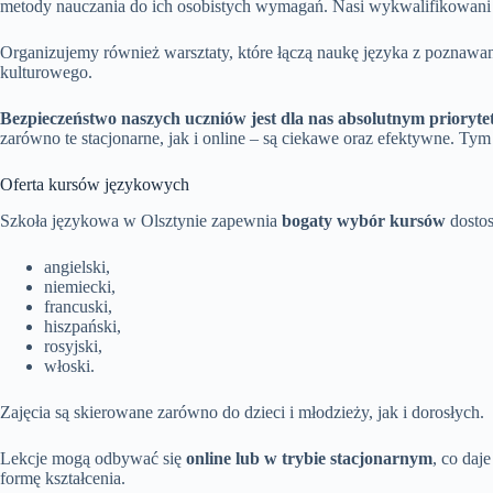
metody nauczania do ich osobistych wymagań. Nasi wykwalifikowani tr
Organizujemy również warsztaty, które łączą naukę języka z poznawan
kulturowego.
Bezpieczeństwo naszych uczniów jest dla nas absolutnym prioryte
zarówno te stacjonarne, jak i online – są ciekawe oraz efektywne. 
Oferta kursów językowych
Szkoła językowa w Olsztynie zapewnia
bogaty wybór kursów
dostos
angielski,
niemiecki,
francuski,
hiszpański,
rosyjski,
włoski.
Zajęcia są skierowane zarówno do dzieci i młodzieży, jak i dorosłych.
Lekcje mogą odbywać się
online lub w trybie stacjonarnym
, co daj
formę kształcenia.