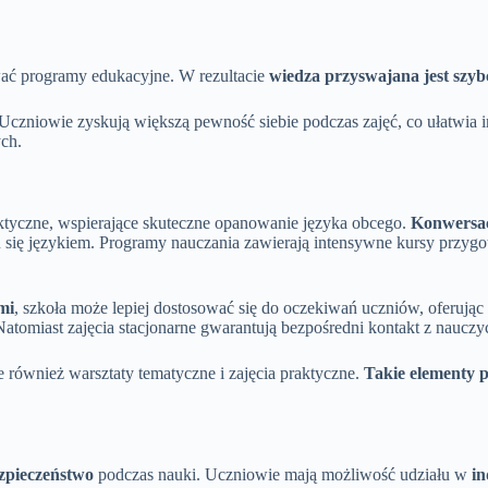
wać programy edukacyjne. W rezultacie
wiedza przyswajana jest szyb
 Uczniowie zyskują większą pewność siebie podczas zajęć, co ułatwia
ych.
ktyczne, wspierające skuteczne opanowanie języka obcego.
Konwersac
 się językiem. Programy nauczania zawierają intensywne kursy przyg
mi
, szkoła może lepiej dostosować się do oczekiwań uczniów, oferują
atomiast zajęcia stacjonarne gwarantują bezpośredni kontakt z nauczy
 również warsztaty tematyczne i zajęcia praktyczne.
Takie elementy 
ezpieczeństwo
podczas nauki. Uczniowie mają możliwość udziału w
in