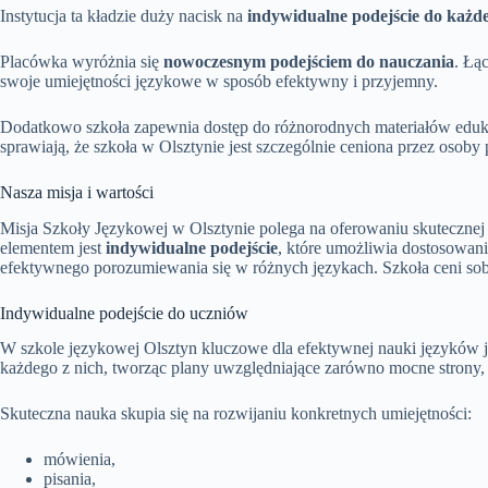
Instytucja ta kładzie duży nacisk na
indywidualne podejście do każd
Placówka wyróżnia się
nowoczesnym podejściem do nauczania
. Łą
swoje umiejętności językowe w sposób efektywny i przyjemny.
Dodatkowo szkoła zapewnia dostęp do różnorodnych materiałów eduka
sprawiają, że szkoła w Olsztynie jest szczególnie ceniona przez oso
Nasza misja i wartości
Misja Szkoły Językowej w Olsztynie polega na oferowaniu skuteczne
elementem jest
indywidualne podejście
, które umożliwia dostosowan
efektywnego porozumiewania się w różnych językach. Szkoła ceni sobi
Indywidualne podejście do uczniów
W szkole językowej Olsztyn kluczowe dla efektywnej nauki języków 
każdego z nich, tworząc plany uwzględniające zarówno mocne strony,
Skuteczna nauka skupia się na rozwijaniu konkretnych umiejętności:
mówienia,
pisania,