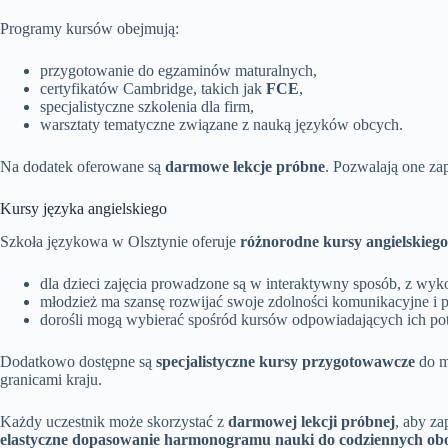
Programy kursów obejmują:
przygotowanie do egzaminów maturalnych,
certyfikatów Cambridge, takich jak
FCE
,
specjalistyczne szkolenia dla firm,
warsztaty tematyczne związane z nauką języków obcych.
Na dodatek oferowane są
darmowe lekcje próbne
. Pozwalają one zap
Kursy języka angielskiego
Szkoła językowa w Olsztynie oferuje
różnorodne kursy angielskiego
dla dzieci zajęcia prowadzone są w interaktywny sposób, z wyko
młodzież ma szansę rozwijać swoje zdolności komunikacyjne i 
dorośli mogą wybierać spośród kursów odpowiadających ich 
Dodatkowo dostępne są
specjalistyczne kursy przygotowawcze
do m
granicami kraju.
Każdy uczestnik może skorzystać z
darmowej lekcji próbnej
, aby z
elastyczne dopasowanie harmonogramu nauki do codziennych ob